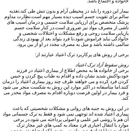
خانواده و اجتماع باشد.
بیمار این دوره را باید در محیطی آرام و بدون تنش طی کند،تغذیه
سالم برای تقویت جسم آسیب دیده بسیار مهم است،نظارت مداوم
پزشک متخصص برای ارزیابی سلامت جسمی و درمان آسیب های
ناشی از مصرف مواد نیز ضروری است.در کنار سلامت جسم
بازیابی سلامت روحی و رفع مشکلات و اختلالات شخصی و
خانوادگی نباید فراموش شود،تا فرد بتواند بعد از بهبودی زندگی
سالمی داشته باشد و میل به مصرف مجدد در او از بین برود.
برخی از روش های پرکاربرد ترک اعتیاد عبارتند از:
روش سقوط آزاد ترک اعتیاد
برخی از خانواده ها به محض اطلاع از بیماری اعتیاد در فرزند
خود،واکنش شدید نشان داده و اقدام به طناب پیچ کردن و حبس
کردن فرد کرده و می خواهند ظرف چند روز بیماری اعتیاد را درمان
کنند.اما متأسفانه در اکثر موارد این روش به شکست منجر می شود
و فرد بیمار در اولین فرصت دوباره اقدام به مصرف مواد مخدر می
کند.
در این روش به جنبه های روانی و مشکلات شخصیتی که باعث
بیماری اعتیاد شده اند توجهی نمی شود و فقط به ترک جسمانی مواد
آن هم با روشی غیر علمی و اصولی پرداخته می شود.در برخی
موارد با انتقال اجباری فرد معتاد به کمپ های غیر مجاز ترک
اعتیاد،نه تنها اعتیاد فرد درمان نمی شود،بلکه اوضاع بدتر شده و