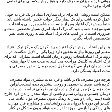
روانی فرد و میزان مصرف دارد و هیچ روش یکسانی برای تمامی
افراد وجود ندارد.
ممکن است روشی که برای ترک بیماری اعتیاد در یک فرد به خوبی
عمل کرده باشد،برای یک بیمار دیگر جواب عکس داشته باشد.باید
حتماً روش ترک اعتیاد پس از جلسات مشاوره بررسی و انتخاب
شود.توجه داشته باشید که ترک اعتیاد امری بسیار تخصصی است و
ضروری است تا در کمپ های ترک اعتیاد شبانه روزی تحت نظر
متخصصین انجام بگیرد.
بنابراین انتخاب روش ترک اعتیاد و پیدا کردن یک مرکز ترک اعتیاد
معتبر این روزها نیاز به تحقیق دارد،زیرا یکی از دلایل شکست در
روند ترک اعتیاد،انتخاب روش درمان اشتباه است،بیمارانی که برای
ترک اعتیاد به کلینیک مراجعه می کنند به مدت سه تا چهار هفته
تحت درمان قرار می گیرند،طول دوره درمان به دوز مصرفی و
مدت اعتیاد بستگی دارد.
هرچه دوز مصرف بالاتر باشد و فرد مدت بیشتری مواد مصرف
کرده باشد صدمات جسمی و روحی بیشتری دیده است،بنابراین
مدت زمان لازم برای ترک و درمان نیز طولانی تر است.در مدت
درمان جسمی و روانی سموم ناشی از مواد مخدر از بدن فرد خارج
شده (سم زدایی) و بیمار به زندگی بدون مصرف مواد عادت می
کند.در این دوره با درمان های روانشناسی و مشاوره فرد مهارت
های زندگی را بازمی آموزد تا در آینده بتواند بدون مشکل در کنار