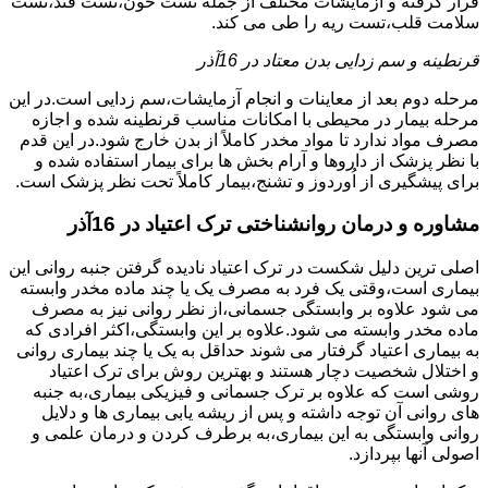
قرار گرفته و آزمایشات مختلف از جمله تست خون،تست قند،تست
سلامت قلب،تست ریه را طی می کند.
قرنطینه و سم زدایی بدن معتاد در 16آذر
مرحله دوم بعد از معاینات و انجام آزمایشات،سم زدایی است.در این
مرحله بیمار در محیطی با امکانات مناسب قرنطینه شده و اجازه
مصرف مواد ندارد تا مواد مخدر کاملاً از بدن خارج شود.در این قدم
با نظر پزشک از داروها و آرام بخش ها برای بیمار استفاده شده و
برای پیشگیری از اُوردوز و تشنج،بیمار کاملاً تحت نظر پزشک است.
مشاوره و درمان روانشناختی ترک اعتیاد در 16آذر
اصلی ترین دلیل شکست در ترک اعتیاد نادیده گرفتن جنبه روانی این
بیماری است،وقتی یک فرد به مصرف یک یا چند ماده مخدر وابسته
می شود علاوه بر وابستگی جسمانی،از نظر روانی نیز به مصرف
ماده مخدر وابسته می شود.علاوه بر این وابستگی،اکثر افرادی که
به بیماری اعتیاد گرفتار می شوند حداقل به یک یا چند بیماری روانی
و اختلال شخصیت دچار هستند و بهترین روش برای ترک اعتیاد
روشی است که علاوه بر ترک جسمانی و فیزیکی بیماری،به جنبه
های روانی آن توجه داشته و پس از ریشه یابی بیماری ها و دلایل
روانی وابستگی به این بیماری،به برطرف کردن و درمان علمی و
اصولی آنها بپردازد.