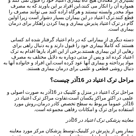
بسیاری از معتادان هیچ گاه بیماری اعتیاد خود را قبول نمی کنند و
همواره آن را انکار می کنند،این افراد بر این باورند که به مصرف
مواد مخدر وابسته نیستند و هرگاه اراده کنند می توانند مصرف را
قطع کنند.ترک اعتیاد در این بیماران بسیار دشوار است زیرا اولین
گام در ترک اعتیاد پذیرش بیماری و پیدا کردن راهکار برای درمان
بیماری است.
دسته دیگری از بیمارانی که در دام اعتیاد گرفتار شده اند کسانی
هستند که کاملاً بیماری خود را قبول دارند و به دنبال راهی برای
رهایی از این بیماری هستند.برخی از این افراد بارها اقدام به ترک
اعتیاد کرده اند و پس از مدتی دوباره به دلایل مختلف به مصرف
مواد پرداخته و بیماری آنها عود کرده است.این افراد و خانواده آنها به
دنبال روشی قطعی و علمی برای درمان بیماری هستند.
مراحل ترک اعتیاد در 16آذر چیست؟
مراحل ترک اعتیاد در منزل و کلینیک در 16آذر به صورت اصولی و
علمی در اکثر مراکز یکسان است،تفاوت مراکز ترک اعتیاد در
16آذر عموماً مربوط به سطح تخصص کادر درمان،روش مورد
استفاده برای ترک و امکانات رفاهی مجموعه است.
معاینه پزشکی ترک اعتیاد در 16آذر
بیمار پس از پذیرش در کلینیک،توسط پزشکان مرکز مورد معاینه