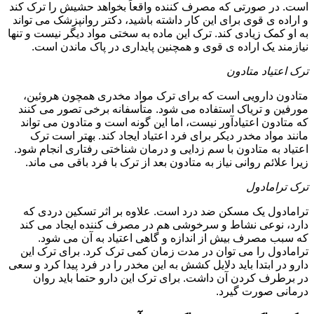
است. در صورتی که مصرف کننده واقعاً بخواهد حشیش را ترک کند
و اراده ی قوی برای این کار داشته باشید، دکتر روانپزشک می تواند
به او کمک زیادی کند. ترک این ماده به سختی مواد دیگر نیست و تنها
نیازمند یک اراده ی قوی و همچنین پایداری در پاک ماندن است.
ترک اعتیاد متادون
متادون دارویی است که برای ترک مواد مخدری همچون هروئین،
مورفین و تریاک استفاده می شود. متأسفانه برخی تصور می کنند
که متادون اعتیادآور نیست، اما این گونه است و متادون می تواند
مانند مواد مخدر دیکر برای فرد اعتیاد ایجاد کند. بهتر است ترک
اعتیاد به متادون با سم زدایی و درمان شناختی رفتاری انجام شود.
زیرا علائم روانی نیاز به متادون بعد از ترک با فرد باقی می ماند.
ترک ترامادول
ترامادول یک مسکن ضد درد است. علاوه بر اثر تسکین دردی که
دارد، نوعی نشاط و سرخوشی هم در مصرف کننده ایجاد می کند
که سبب مصرف بیش از اندازه و گاهی اعتیاد به آن می شود.
ترامادول را می توان در مدت زمان کمی ترک کرد. برای ترک این
دارو در ابتدا باید دلایل کشش به این مخدر را در فرد پیدا کرد و سعی
در برطرف کردن آن داشت. برای ترک این دارو حتما باید روان
درمانی صورت گیرد.