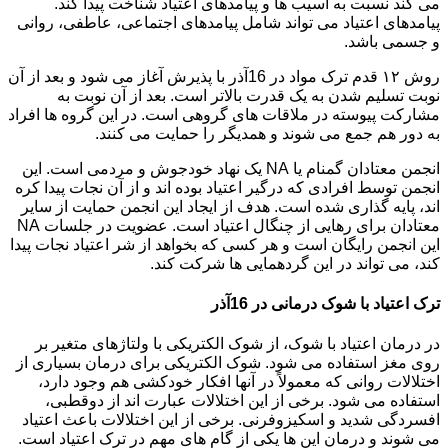
می کند نسبت به آسیب ها و پیامدهای اعتیاد شناخت پیدا کند.
پیامدهای اعتیاد می تواند شامل پیامدهای اجتماعی، عاطفی، روانی
و جسمی باشد.
روش ۱۲ قدم ترک مواد در 16آذر با پذیرش آغاز می شود و بعد از آن
نوبت تسلیم شدن به یک قدرت بالاتر است. بعد از آن نوبت به
مشارکت پیوسته در ملاقات های گروهی است. در این گروه ها افراد
به دور هم جمع می شوند و همدیگر را حمایت می کنند.
انجمن معتادان گمنام یا NA یک نهاد خودجوش و مردمی است. این
انجمن توسط افرادی که درگیر اعتیاد بوده اند و از آن نجات پیدا کره
اند، پایه گذاری شده است. هدف از ایجاد این انجمن حمایت از سایر
معتادان برای رهایی از چنگال اعتیاد است. عضویت در جلسات NA
این انجمن رایگان است و هر کسی که بخواهد از شر اعتیاد نجات پیدا
کند، می تواند در این گردهمایی ها شرکت کند.
ترک اعتیاد با شوک درمانی در 16آذر
در درمان اعتیاد با شوک، از شوک الکتریکی با ولتاژهای متغیر بر
روی مغز استفاده می شود. شوک الکتریکی برای درمان بسیاری از
اختلالات روانی که معمولاً در آنها افکار خودکشی هم وجود دارد،
استفاده می شود. برخی از این اختلالات عبارت اند از دوقطبی،
افسردگی شدید و اسکیزوفرنی. برخی از این اختلالات باعث اعتیاد
می شوند و درمان این ها یکی از گام های مهم در ترک اعتیاد است.