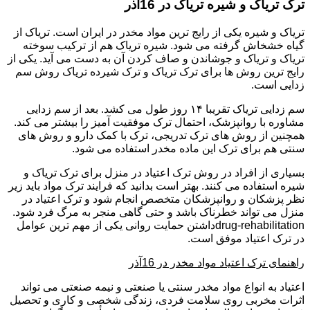
ترک تریاک و شیره تریاک در 16آذر
تریاک و شیره یکی از رایج ترین مواد مخدر در ایران است. تریاک از
گیاه خشخاش گرفته می شود. شیره تریاک هم از ترکیب سوخته
تریاک و تریاک و جوشاندن و صاف کردن آن به دست می آید. یکی از
رایج ترین روش ها برای ترک تریاک و ترک شیرده تریاک روش سم
زدایی است.
سم زدایی تریاک تقریبا ۱۴ روز طول می کشد. بعد از سم زدایی
مشاوره با روانپزشک، احتمال ترک موفقیت آمیز را بیشتر می کند.
همچنین از روش های ترک تدریجی، ترک با کمک دارو و روش های
سنتی هم برای ترک این ماده مخدر استفاده می شود.
بسیاری از افراد در روش ترک اعتیاد در منزل برای ترک تریاک و
شیره استفاده می کنند. بهتر است بدانید که فرایند ترک مواد باید زیر
نظر پزشکان و روانپزشکان متخصص انجام شود و ترک اعتیاد در
منزل می تواند خطرناک باشد و حتی گاهی منجر به مرگ فرد شود.
drug-rehabilitationداشتن حمایت روانی یکی از مهم ترین عوامل
در ترک اعتیاد موفق است.
راهنمای ترک اعتیاد مواد مخدر در 16آذر
اعتیاد به انواع مواد مخدر سنتی یا صنعتی و نیمه صنعتی می تواند
اثرات مخربی روی سلامت فردی، زندگی شخصی و کاری و تحصیل