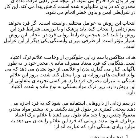
آور از بدن فرد خارج می شود. در نتیجه سم زدایی اثرات ماده ی
مخدری که در بدن متابولیزه شده است، کاهش پیدا می کند. این کار
در شرایطی ایمن و بدون خطر انجام می شود.
انتخاب این روش به عوامل مختلفی وابسته است. اگر فرد بخواهد
سم زدایی را انتخاب کند، باید پزشک او با بررسی شرایط فرد این
روش را تأیید کند. همچنین شرایط روانی فرد در انتخاب این روش
بسیار مؤثر است. از طرفی میزان وابستگی یکی دیگر از این عوامل
است.
هدف دیتاکس یا سم زدایی جلوگیری از وخامت علائم ترک اعتیاد
است. هنگامی که فرد معتاد مصرف ماده ی مخدر خود را به طور
ناگهانی کنار می گذارد، بدن او علائمی از خود نشان می دهد که می
تواند فعالیت های روزانه ی او را مختل کند. شدت بروز این علائم
بستگی به میزان مصرف فرد دارد. هر کسی تجربه ی متفاوتی از
این روش دارد، زیرا ترک مواد بستگی به نوع ماده و شدت اعتیاد
دارد.
در سم زدایی از داروهایی استفاده می شود که به فرد اجازه می
دهند سختی کمتری در طول فرایند بکشد. برای بیشتر مواد مخدر،
معمولاً چندین رو تا چند ماه طول می کشد تا علائم ترک اعتیاد
برطرف شود. مدت زمانی که فرد این علائم را نشان می دهد به
موارد زیادی بستگی دارد که عبارت اند از:
نوع ماده ی مخدر