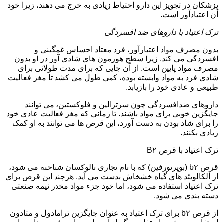
پزشکان در تجویز این دارو احتیاط زیادی به خرج می دهند، زیرا خود
آن اعتیادآور است.
ترک اعتیاد با داروهای ضد افسردگی
بدون مصرف مواد اعتیارآور، فرد معتاد احساس غمگینی و
افسردگی می کند. زیرا سطح هورمون های شادی آور در او بدون
مصرف مواد پایین است. از آن جایی که برای مدت طولانی برای
شادی فرد به مواد وابسته بوده، کمی طول می کشد تا مغز فعالیت
طبیعی و عادی خود را بازیابد.
داروهای ضدافسردگی چون سرترالین و فلوکستین، می توانند
جایگزین خوبی برای مواد باشند. تا زمانی که مغز فعالیت عادی خود
را برای شاد بودن به دست آورد، این قرص ها می توانند به او کمک
زیادی بکنند.
ترک اعتیاد با قرص B۲
قرص b۲ (بوپرنورفین) که با نام تجاری نالوکسان شناخته می شود،
از آلکالویئد های گیاه خشخاش بدست می آید. هرچند این قرص برای
ترک اعتیاد استفاده می شود، اما خود جزء مواد مخدر نیمه صنعتی
دسته بندی می شود.
از قرص b۲ برای ترک اعتیاد به عنوان جایگزین ترامادول و متادون