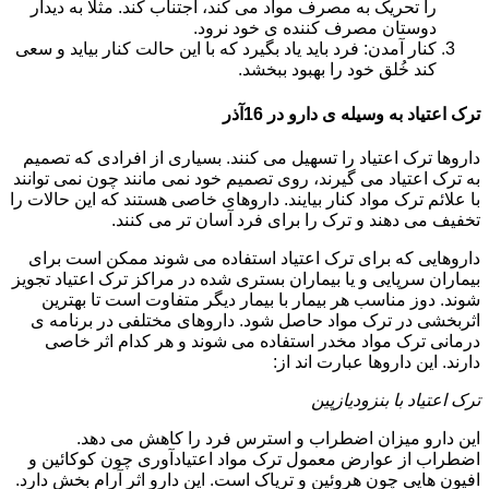
را تحریک به مصرف مواد می کند، اجتناب کند. مثلا به دیدار
دوستان مصرف کننده ی خود نرود.
کنار آمدن: فرد باید یاد بگیرد که با این حالت کنار بیاید و سعی
کند خُلق خود را بهبود ببخشد.
ترک اعتیاد به وسیله ی دارو در 16آذر
داروها ترک اعتیاد را تسهیل می کنند. بسیاری از افرادی که تصمیم
به ترک اعتیاد می گیرند، روی تصمیم خود نمی مانند چون نمی توانند
با علائم ترک مواد کنار بیایند. داروهای خاصی هستند که این حالات را
تخفیف می دهند و ترک را برای فرد آسان تر می کنند.
داروهایی که برای ترک اعتیاد استفاده می شوند ممکن است برای
بیماران سرپایی و یا بیماران بستری شده در مراکز ترک اعتیاد تجویز
شوند. دوز مناسب هر بیمار با بیمار دیگر متفاوت است تا بهترین
اثربخشی در ترک مواد حاصل شود. داروهای مختلفی در برنامه ی
درمانی ترک مواد مخدر استفاده می شوند و هر کدام اثر خاصی
دارند. این داروها عبارت اند از:
ترک اعتیاد با بنزودیازپین
این دارو میزان اضطراب و استرس فرد را کاهش می دهد.
اضطراب از عوارض معمول ترک مواد اعتیادآوری چون کوکائین و
افیون هایی چون هروئین و تریاک است. این دارو اثر آرام بخش دارد.