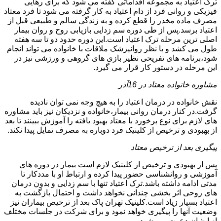
ترک اعتیاد به مجموعه اقداماتی گفته می شود که برای رهایی
فیزیکی و روانی فرد از دام اعتیاد به کار گرفته می شود تا فرد معتاد
مصرف ماده مخدر را قطع کرده و به زندگی سالم و طبیعی قبل از
اعتیاد برسد.پس از طی دوره سم زدایی بازیابی روح و روان بیمار
اصلی ترین مرحله ترک اعتیاد است.این دوره حدود دو تا سه هفته
طول می کشد و با نظر روانپزشک ملاقات با خانواده می تواند انجام
شود،برنامه های تفریحی نظیر بازی های گروهی و ورزشی نیز در
این مرحله در دستور کار قرار می گیرد.
مشاوره خانواده معتاد در 16آذر
نقش خانواده در درمان اعتیاد را به هیچ وجه نمی توان نادیده
گرفت.در کنار درمان روانی بیمار،خانواده و نزدیکان نیز باید مشاوره
های لازم برای نوع برخورد با معتاد بهبود یافته را آموزش ببینند تا بعد
از بهبودی و ترخیص از کلینیک فرد دوباره به مصرف تمایل پیدا نکند.
پیگیری بعد از ترخیص معتاد
پس از بهبودی و ترخیص از کلینیک لازم است بیمار در دوره های
آموزشی و روانشناسی حضور پیدا کرده و ارتباط او با مددکار تا
مدتی ادامه داشته باشد.ترک اعتیاد تنها با سم زدایی و بدون درمان
های روحی اثر بخشی چندانی نخواهد داشت و احتمال بازگشت به
اعتیاد بسیار زیاد است.کلینیک تهران پاک بعد از ترخیص بیماران نیز
وضعیت آنها را پیگیری خواهد نمود و برای شرکت در جلسات مختلف
از ایشان دعوت می شود.