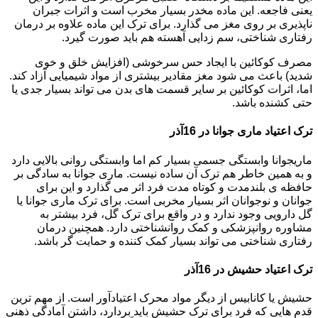
یعنی فاجعه. این ماده مخدر بسیار مخرب است و اثرات جبران
ناپذیری بر روی مغز می گذارد. برای ترک این ماده علاوه بر درمان
رفتاری شناختی، سم زدایی آهسته هم باید صورت گیرد.
مصرف کوکائین با ایجاد حس سرخوشی (افزایش خلق و خوی
شدید) باعث می شود مغز مقادیر بیشتری از مواد شیمیایی آزاد کند.
اما، اثرات کوکائین بر سایر قسمت های بدن می تواند بسیار جدی یا
حتی کشنده باشد.
ترک اعتیاد ماری جوانا در 16آذر
ماریجوانا وابستگی جسمی بسیار کم اما وابستگی روانی بالایی دارد
و به همین خاطر هم ترک آن ساده نیست. ماری جوانا به سادگی بر
حافظه ی بلندمدت و کوتاه مدت فرد اثر می گذارد و این برای
جوانان و نوجوانان اثر بسیار مخربی است. برای ترک ماری جوانا یا
گل دارویی وجود ندارد و در واقع برای ترک گل، فرد بیشتر به
مشاوره روانپزشکی و کمک روانشناختی دارد. همچنین درمان
رفتاری شناختی می تواند بسیار کمک کننده و حمایت گر باشد.
ترک اعتیاد حشیش در 16آذر
حشیش یا کانابیس از دیگر مواد محرک اعتیادآور است. از مهم ترین
قدم هایی که فرد برای ترک حشیش باید بردارد، داشتن آمادگی ذهنی