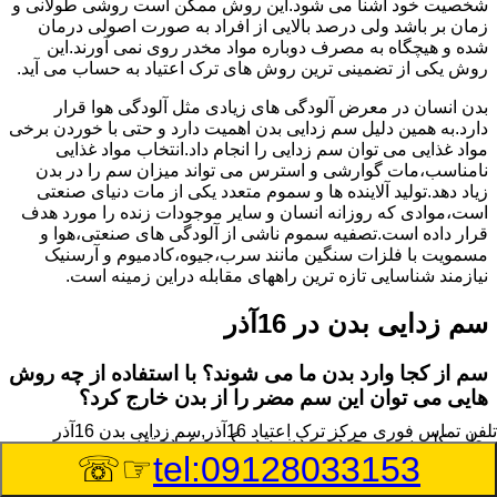
شخصیت خود آشنا می شود.این روش ممکن است روشی طولانی و
زمان بر باشد ولی درصد بالایی از افراد به صورت اصولی درمان
شده و هیچگاه به مصرف دوباره مواد مخدر روی نمی آورند.این
روش یکی از تضمینی ترین روش های ترک اعتیاد به حساب می آید.
بدن انسان در معرض آلودگی های زیادی مثل آلودگی هوا قرار
دارد.به همین دلیل سم زدایی بدن اهمیت دارد و حتی با خوردن برخی
مواد غذایی می توان سم زدایی را انجام داد.انتخاب مواد غذایی
نامناسب،مات گوارشی و استرس می تواند میزان سم را در بدن
زیاد دهد.تولید آلاینده ها و سموم متعدد یکی از مات دنیای صنعتی
است،موادی که روزانه انسان و سایر موجودات زنده را مورد هدف
قرار داده است.تصفیه سموم ناشی از آلودگی های صنعتی،هوا و
مسمویت با فلزات سنگین مانند سرب،جیوه،کادمیوم و آرسنیک
نیازمند شناسایی تازه ترین راههای مقابله دراین زمینه است.
سم زدایی بدن در 16آذر
سم از کجا وارد بدن ما می شوند؟ با استفاده از چه روش
هایی می توان این سم مضر را از بدن خارج کرد؟
تلفن تماس فوری
مرکز ترک اعتیاد 16آذر,سم زدایی بدن 16آذر
بطور کلی سم موجود در بدن به دو گروه عمده تقسیم می
☞☏
tel:09128033153
شوند.بخش بزرگی از این سموم مثل مواد به جا مانده از سموم
گیاهی و آفت کش ها،فلزات سنگین ناشی از آلودگی هوا،انواع