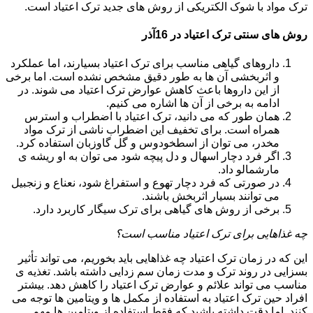
ترک مواد با شوک الکتریکی از روش های جدید ترک اعتیاد است.
روش های سنتی ترک اعتیاد در 16آذر
داروهای گیاهی مناسب برای ترک اعتیاد بسیارند، اما عملکرد
و اثربخشی آن ها به طور دقیق مشخص نشده است. اما برخی
از این داروها باعث کاهش عوارض ترک اعتیاد می شوند. در
ادامه به برخی از آن ها اشاره می کنیم.
همان طور که می دانید، ترک اعتیاد با اضطراب و استرس
همراه است. برای تخفیف این اضطراب ناشی از ترک مواد
مخدر، می توان از اسطخودوس و گل گاوزبان استفاده کرد.
اگر فرد دچار اسهال و دل پیچه شود می توان به او ریشه ی
مارشمالو داد.
در صورتی که فرد دچار تهوع و استفراغ شود، نعناع و زنجبیل
می توانند بسیار اثربخش باشند.
برخی از روش های گیاهی برای ترک سیگار کاربرد دارد.
چه غذاهایی برای ترک اعتیاد مناسب است؟
این که در زمان ترک اعتیاد چه غذاهایی باید بخوریم، می تواند تأثیر
بسزایی در روند ترک و مدت زمان سم زدایی داشته باشد. تغذیه ی
مناسب می تواند علائم و عوارض ترک اعتیاد را کاهش دهد. بیشتر
افراد حین ترک اعتیاد به استفاده از مکمل ها و ویتامین ها توجه می
کنند. اما دقت داشته باشید که فقط استفاده از ویتامین ها مهم