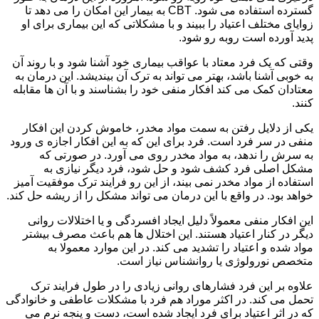
گسترده استفاده می شود. CBT به بیمار این امکان را می دهد تا
زوایای مختلف اعتیاد را ببیند و با مشکلاتی که این بیماری برای او
پدید آورده است روبه رو شود.
وقتی که یک فرد معتاد با عواقب بیماری خود آشنا شود و با روند آن
به خوبی آشنا باشد، بهتر می تواند به ترک آن بیندیشد. این درمان به
معتادان کمک می کند افکار منفی خود را بشناسند و با آن ها مقابله
کنند.
یکی از دلایل رفتن به سمت مواد مخدر، خاموش کردن این افکار
منفی در سر فرد است. فرد برای این که به این افکار اجازه ی ورود
به سرش را ندهد، به مواد مخدر روی می آورد. در صورتی که
مشکل اصلی فرد کشف شود و حل شود، فرد دیگر نیازی به
استفاده از مواد مخدر نمی بیند، از این رو فرایند ترک موفقیت آمیز
خواهد بود. در واقع با این درمان می تواند مشکل را از ریشه حل کند.
این افکار منفی معمولاً دلیل ایجاد افسردگی و یا اختلالات روانی
دیگر در کنار اعتیاد هستند. این اختلال ها هم باعث مصرف بیشتر
مواد شده و اعتیاد را تشدید می کند. در این موارد معمولا به
متخصص نورولوژی یا روانشناس نیاز است.
علاوه بر این فرد فشارهای روانی زیادی را در طول فرایند ترک
تحمل می کند. در اکثر موراد هم فرد با مشکلات عاطفی و خانوادگی
که در اثر اعتیاد برای فرد ایجاد شده است، دست و پنجه نرم می