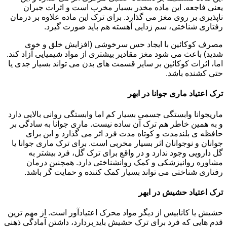
یعنی فاجعه. این ماده مخدر بسیار مخرب است و اثرات جبران
ناپذیری بر روی مغز می گذارد. برای ترک این ماده علاوه بر درمان
رفتاری شناختی، سم زدایی آهسته هم باید صورت گیرد.
مصرف کوکائین با ایجاد حس سرخوشی (افزایش خلق و خوی
شدید) باعث می شود مغز مقادیر بیشتری از مواد شیمیایی آزاد کند.
اما، اثرات کوکائین بر سایر قسمت های بدن می تواند بسیار جدی یا
حتی کشنده باشد.
ترک اعتیاد ماری جوانا در ابهر
ماریجوانا وابستگی جسمی بسیار کم اما وابستگی روانی بالایی دارد
و به همین خاطر هم ترک آن ساده نیست. ماری جوانا به سادگی بر
حافظه ی بلندمدت و کوتاه مدت فرد اثر می گذارد و این برای
جوانان و نوجوانان اثر بسیار مخربی است. برای ترک ماری جوانا یا
گل دارویی وجود ندارد و در واقع برای ترک گل، فرد بیشتر به
مشاوره روانپزشکی و کمک روانشناختی دارد. همچنین درمان
رفتاری شناختی می تواند بسیار کمک کننده و حمایت گر باشد.
ترک اعتیاد حشیش در ابهر
حشیش یا کانابیس از دیگر مواد محرک اعتیادآور است. از مهم ترین
قدم هایی که فرد برای ترک حشیش باید بردارد، داشتن آمادگی ذهنی