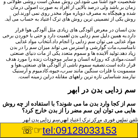
شخصیت خود آشنا می شود.این روش ممکن است روشی طولانی و
زمان بر باشد ولی درصد بالایی از افراد به صورت اصولی درمان
شده و هیچگاه به مصرف دوباره مواد مخدر روی نمی آورند.این
روش یکی از تضمینی ترین روش های ترک اعتیاد به حساب می آید.
بدن انسان در معرض آلودگی های زیادی مثل آلودگی هوا قرار
دارد.به همین دلیل سم زدایی بدن اهمیت دارد و حتی با خوردن برخی
مواد غذایی می توان سم زدایی را انجام داد.انتخاب مواد غذایی
نامناسب،مات گوارشی و استرس می تواند میزان سم را در بدن
زیاد دهد.تولید آلاینده ها و سموم متعدد یکی از مات دنیای صنعتی
است،موادی که روزانه انسان و سایر موجودات زنده را مورد هدف
قرار داده است.تصفیه سموم ناشی از آلودگی های صنعتی،هوا و
مسمویت با فلزات سنگین مانند سرب،جیوه،کادمیوم و آرسنیک
نیازمند شناسایی تازه ترین راههای مقابله دراین زمینه است.
سم زدایی بدن در ابهر
سم از کجا وارد بدن ما می شوند؟ با استفاده از چه روش
هایی می توان این سم مضر را از بدن خارج کرد؟
تلفن تماس فوری
مرکز ترک اعتیاد ابهر,سم زدایی بدن ابهر
بطور کلی سم موجود در بدن به دو گروه عمده تقسیم می
☞☏
tel:09128033153
شوند.بخش بزرگی از این سموم مثل مواد به جا مانده از سموم
گیاهی و آفت کش ها،فلزات سنگین ناشی از آلودگی هوا،انواع