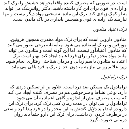
است. در صورتی که مصرف کننده واقعاً بخواهد حشیش را ترک کند
و اراده ی قوی برای این کار داشته باشید، دکتر روانپزشک می تواند
به او کمک زیادی کند. ترک این ماده به سختی مواد دیگر نیست و تنها
نیازمند یک اراده ی قوی و همچنین پایداری در پاک ماندن است.
ترک اعتیاد متادون
متادون دارویی است که برای ترک مواد مخدری همچون هروئین،
مورفین و تریاک استفاده می شود. متأسفانه برخی تصور می کنند
که متادون اعتیادآور نیست، اما این گونه است و متادون می تواند
مانند مواد مخدر دیکر برای فرد اعتیاد ایجاد کند. بهتر است ترک
اعتیاد به متادون با سم زدایی و درمان شناختی رفتاری انجام شود.
زیرا علائم روانی نیاز به متادون بعد از ترک با فرد باقی می ماند.
ترک ترامادول
ترامادول یک مسکن ضد درد است. علاوه بر اثر تسکین دردی که
دارد، نوعی نشاط و سرخوشی هم در مصرف کننده ایجاد می کند
که سبب مصرف بیش از اندازه و گاهی اعتیاد به آن می شود.
ترامادول را می توان در مدت زمان کمی ترک کرد. برای ترک این
دارو در ابتدا باید دلایل کشش به این مخدر را در فرد پیدا کرد و سعی
در برطرف کردن آن داشت. برای ترک این دارو حتما باید روان
درمانی صورت گیرد.