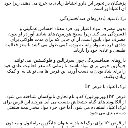
پزشکان در تجویز این دارو احتیاط زیادی به خرج می دهند، زیرا خود
آن اعتیادآور است.
ترک اعتیاد با داروهای ضد افسردگی
بدون مصرف مواد اعتیارآور، فرد معتاد احساس غمگینی و
افسردگی می کند. زیرا سطح هورمون های شادی آور در او بدون
مصرف مواد پایین است. از آن جایی که برای مدت طولانی برای
شادی فرد به مواد وابسته بوده، کمی طول می کشد تا مغز فعالیت
طبیعی و عادی خود را بازیابد.
داروهای ضدافسردگی چون سرترالین و فلوکستین، می توانند
جایگزین خوبی برای مواد باشند. تا زمانی که مغز فعالیت عادی خود
را برای شاد بودن به دست آورد، این قرص ها می توانند به او کمک
زیادی بکنند.
ترک اعتیاد با قرص B۲
قرص b۲ (بوپرنورفین) که با نام تجاری نالوکسان شناخته می شود،
از آلکالویئد های گیاه خشخاش بدست می آید. هرچند این قرص برای
ترک اعتیاد استفاده می شود، اما خود جزء مواد مخدر نیمه صنعتی
دسته بندی می شود.
از قرص b۲ برای ترک اعتیاد به عنوان جایگزین ترامادول و متادون