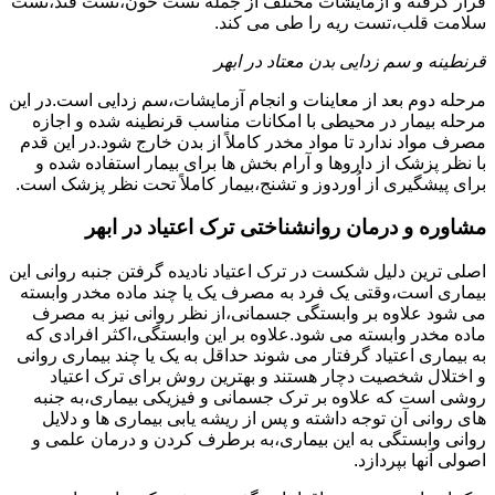
قرار گرفته و آزمایشات مختلف از جمله تست خون،تست قند،تست
سلامت قلب،تست ریه را طی می کند.
قرنطینه و سم زدایی بدن معتاد در ابهر
مرحله دوم بعد از معاینات و انجام آزمایشات،سم زدایی است.در این
مرحله بیمار در محیطی با امکانات مناسب قرنطینه شده و اجازه
مصرف مواد ندارد تا مواد مخدر کاملاً از بدن خارج شود.در این قدم
با نظر پزشک از داروها و آرام بخش ها برای بیمار استفاده شده و
برای پیشگیری از اُوردوز و تشنج،بیمار کاملاً تحت نظر پزشک است.
مشاوره و درمان روانشناختی ترک اعتیاد در ابهر
اصلی ترین دلیل شکست در ترک اعتیاد نادیده گرفتن جنبه روانی این
بیماری است،وقتی یک فرد به مصرف یک یا چند ماده مخدر وابسته
می شود علاوه بر وابستگی جسمانی،از نظر روانی نیز به مصرف
ماده مخدر وابسته می شود.علاوه بر این وابستگی،اکثر افرادی که
به بیماری اعتیاد گرفتار می شوند حداقل به یک یا چند بیماری روانی
و اختلال شخصیت دچار هستند و بهترین روش برای ترک اعتیاد
روشی است که علاوه بر ترک جسمانی و فیزیکی بیماری،به جنبه
های روانی آن توجه داشته و پس از ریشه یابی بیماری ها و دلایل
روانی وابستگی به این بیماری،به برطرف کردن و درمان علمی و
اصولی آنها بپردازد.