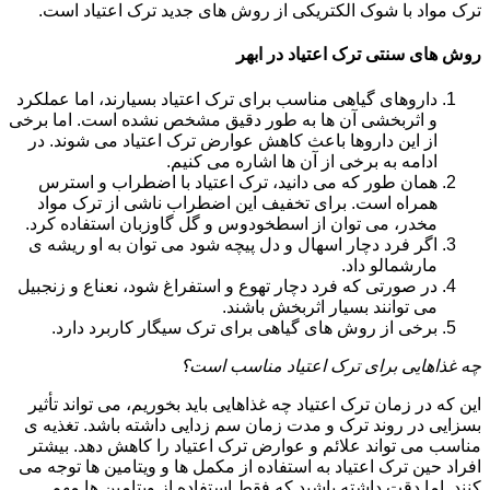
ترک مواد با شوک الکتریکی از روش های جدید ترک اعتیاد است.
روش های سنتی ترک اعتیاد در ابهر
داروهای گیاهی مناسب برای ترک اعتیاد بسیارند، اما عملکرد
و اثربخشی آن ها به طور دقیق مشخص نشده است. اما برخی
از این داروها باعث کاهش عوارض ترک اعتیاد می شوند. در
ادامه به برخی از آن ها اشاره می کنیم.
همان طور که می دانید، ترک اعتیاد با اضطراب و استرس
همراه است. برای تخفیف این اضطراب ناشی از ترک مواد
مخدر، می توان از اسطخودوس و گل گاوزبان استفاده کرد.
اگر فرد دچار اسهال و دل پیچه شود می توان به او ریشه ی
مارشمالو داد.
در صورتی که فرد دچار تهوع و استفراغ شود، نعناع و زنجبیل
می توانند بسیار اثربخش باشند.
برخی از روش های گیاهی برای ترک سیگار کاربرد دارد.
چه غذاهایی برای ترک اعتیاد مناسب است؟
این که در زمان ترک اعتیاد چه غذاهایی باید بخوریم، می تواند تأثیر
بسزایی در روند ترک و مدت زمان سم زدایی داشته باشد. تغذیه ی
مناسب می تواند علائم و عوارض ترک اعتیاد را کاهش دهد. بیشتر
افراد حین ترک اعتیاد به استفاده از مکمل ها و ویتامین ها توجه می
کنند. اما دقت داشته باشید که فقط استفاده از ویتامین ها مهم