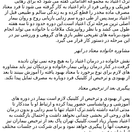
ترک اعتیاد به مجموعه اقداماتی گفته می شود که برای رهایی
فیزیکی و روانی فرد از دام اعتیاد به کار گرفته می شود تا فرد معتاد
مصرف ماده مخدر را قطع کرده و به زندگی سالم و طبیعی قبل از
اعتیاد برسد.پس از طی دوره سم زدایی بازیابی روح و روان بیمار
اصلی ترین مرحله ترک اعتیاد است.این دوره حدود دو تا سه هفته
طول می کشد و با نظر روانپزشک ملاقات با خانواده می تواند انجام
شود،برنامه های تفریحی نظیر بازی های گروهی و ورزشی نیز در
این مرحله در دستور کار قرار می گیرد.
مشاوره خانواده معتاد در ابهر
نقش خانواده در درمان اعتیاد را به هیچ وجه نمی توان نادیده
گرفت.در کنار درمان روانی بیمار،خانواده و نزدیکان نیز باید مشاوره
های لازم برای نوع برخورد با معتاد بهبود یافته را آموزش ببینند تا بعد
از بهبودی و ترخیص از کلینیک فرد دوباره به مصرف تمایل پیدا نکند.
پیگیری بعد از ترخیص معتاد
پس از بهبودی و ترخیص از کلینیک لازم است بیمار در دوره های
آموزشی و روانشناسی حضور پیدا کرده و ارتباط او با مددکار تا
مدتی ادامه داشته باشد.ترک اعتیاد تنها با سم زدایی و بدون درمان
های روحی اثر بخشی چندانی نخواهد داشت و احتمال بازگشت به
اعتیاد بسیار زیاد است.کلینیک تهران پاک بعد از ترخیص بیماران نیز
وضعیت آنها را پیگیری خواهد نمود و برای شرکت در جلسات مختلف
از ایشان دعوت می شود.