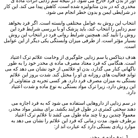
آور از بدن فرد خارج می شود. در نتیجه سم زدایی اثرات ماده ی
مخدری که در بدن متابولیزه شده است، کاهش پیدا می کند. این کار
در شرایطی ایمن و بدون خطر انجام می شود.
انتخاب این روش به عوامل مختلفی وابسته است. اگر فرد بخواهد
سم زدایی را انتخاب کند، باید پزشک او با بررسی شرایط فرد این
روش را تأیید کند. همچنین شرایط روانی فرد در انتخاب این روش
بسیار مؤثر است. از طرفی میزان وابستگی یکی دیگر از این عوامل
است.
هدف دیتاکس یا سم زدایی جلوگیری از وخامت علائم ترک اعتیاد
است. هنگامی که فرد معتاد مصرف ماده ی مخدر خود را به طور
ناگهانی کنار می گذارد، بدن او علائمی از خود نشان می دهد که می
تواند فعالیت های روزانه ی او را مختل کند. شدت بروز این علائم
بستگی به میزان مصرف فرد دارد. هر کسی تجربه ی متفاوتی از
این روش دارد، زیرا ترک مواد بستگی به نوع ماده و شدت اعتیاد
دارد.
در سم زدایی از داروهایی استفاده می شود که به فرد اجازه می
دهند سختی کمتری در طول فرایند بکشد. برای بیشتر مواد مخدر،
معمولاً چندین رو تا چند ماه طول می کشد تا علائم ترک اعتیاد
برطرف شود. مدت زمانی که فرد این علائم را نشان می دهد به
موارد زیادی بستگی دارد که عبارت اند از:
نوع ماده ی مخدر