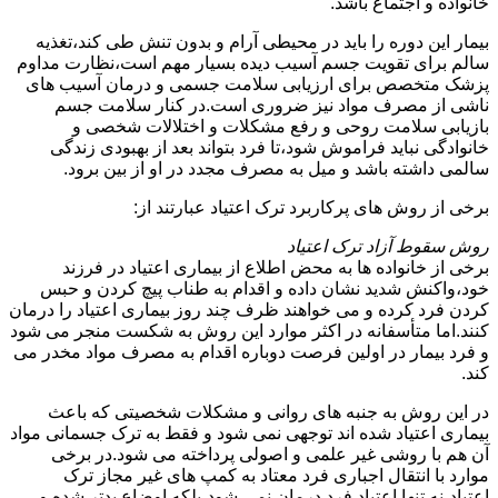
خانواده و اجتماع باشد.
بیمار این دوره را باید در محیطی آرام و بدون تنش طی کند،تغذیه
سالم برای تقویت جسم آسیب دیده بسیار مهم است،نظارت مداوم
پزشک متخصص برای ارزیابی سلامت جسمی و درمان آسیب های
ناشی از مصرف مواد نیز ضروری است.در کنار سلامت جسم
بازیابی سلامت روحی و رفع مشکلات و اختلالات شخصی و
خانوادگی نباید فراموش شود،تا فرد بتواند بعد از بهبودی زندگی
سالمی داشته باشد و میل به مصرف مجدد در او از بین برود.
برخی از روش های پرکاربرد ترک اعتیاد عبارتند از:
روش سقوط آزاد ترک اعتیاد
برخی از خانواده ها به محض اطلاع از بیماری اعتیاد در فرزند
خود،واکنش شدید نشان داده و اقدام به طناب پیچ کردن و حبس
کردن فرد کرده و می خواهند ظرف چند روز بیماری اعتیاد را درمان
کنند.اما متأسفانه در اکثر موارد این روش به شکست منجر می شود
و فرد بیمار در اولین فرصت دوباره اقدام به مصرف مواد مخدر می
کند.
در این روش به جنبه های روانی و مشکلات شخصیتی که باعث
بیماری اعتیاد شده اند توجهی نمی شود و فقط به ترک جسمانی مواد
آن هم با روشی غیر علمی و اصولی پرداخته می شود.در برخی
موارد با انتقال اجباری فرد معتاد به کمپ های غیر مجاز ترک
اعتیاد،نه تنها اعتیاد فرد درمان نمی شود،بلکه اوضاع بدتر شده و