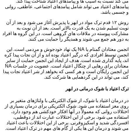
می کند نسبت به آسیب ها و پیامدهای اعتیاد شناخت پیدا کند.
پیامدهای اعتیاد می تواند شامل پیامدهای اجتماعی، عاطفی، روانی
و جسمی باشد.
روش ۱۲ قدم ترک مواد در ابهر با پذیرش آغاز می شود و بعد از آن
نوبت تسلیم شدن به یک قدرت بالاتر است. بعد از آن نوبت به
مشارکت پیوسته در ملاقات های گروهی است. در این گروه ها افراد
به دور هم جمع می شوند و همدیگر را حمایت می کنند.
انجمن معتادان گمنام یا NA یک نهاد خودجوش و مردمی است. این
انجمن توسط افرادی که درگیر اعتیاد بوده اند و از آن نجات پیدا کره
اند، پایه گذاری شده است. هدف از ایجاد این انجمن حمایت از سایر
معتادان برای رهایی از چنگال اعتیاد است. عضویت در جلسات NA
این انجمن رایگان است و هر کسی که بخواهد از شر اعتیاد نجات پیدا
کند، می تواند در این گردهمایی ها شرکت کند.
ترک اعتیاد با شوک درمانی در ابهر
در درمان اعتیاد با شوک، از شوک الکتریکی با ولتاژهای متغیر بر
روی مغز استفاده می شود. شوک الکتریکی برای درمان بسیاری از
اختلالات روانی که معمولاً در آنها افکار خودکشی هم وجود دارد،
استفاده می شود. برخی از این اختلالات عبارت اند از دوقطبی،
افسردگی شدید و اسکیزوفرنی. برخی از این اختلالات باعث اعتیاد
می شوند و درمان این ها یکی از گام های مهم در ترک اعتیاد است.