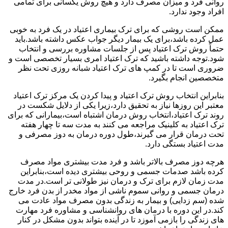
روانی فرد و میزان مصرف دارد و هیچ روش یکسانی برای تمامی
افراد وجود ندارد.
ممکن است روشی که برای ترک بیماری اعتیاد در یک فرد به خوبی
عمل کرده باشد،برای یک بیمار دیگر جواب عکس داشته باشد.باید
حتماً روش ترک اعتیاد پس از جلسات مشاوره بررسی و انتخاب
شود.توجه داشته باشید که ترک اعتیاد امری بسیار تخصصی است و
ضروری است تا در کمپ های ترک اعتیاد شبانه روزی تحت نظر
متخصصین انجام بگیرد.
بنابراین انتخاب روش ترک اعتیاد و پیدا کردن یک مرکز ترک اعتیاد
معتبر این روزها نیاز به تحقیق دارد،زیرا یکی از دلایل شکست در
روند ترک اعتیاد،انتخاب روش درمان اشتباه است،بیمارانی که برای
ترک اعتیاد به کلینیک مراجعه می کنند به مدت سه تا چهار هفته
تحت درمان قرار می گیرند،طول دوره درمان به دوز مصرفی و
مدت اعتیاد بستگی دارد.
هرچه دوز مصرف بالاتر باشد و فرد مدت بیشتری مواد مصرف
کرده باشد صدمات جسمی و روحی بیشتری دیده است،بنابراین
مدت زمان لازم برای ترک و درمان نیز طولانی تر است.در مدت
درمان جسمی و روانی سموم ناشی از مواد مخدر از بدن فرد خارج
شده (سم زدایی) و بیمار به زندگی بدون مصرف مواد عادت می
کند.در این دوره با درمان های روانشناسی و مشاوره فرد مهارت
های زندگی را بازمی آموزد تا در آینده بتواند بدون مشکل در کنار