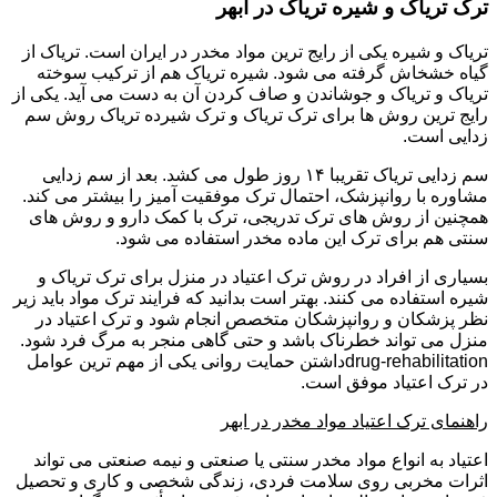
ترک تریاک و شیره تریاک در ابهر
تریاک و شیره یکی از رایج ترین مواد مخدر در ایران است. تریاک از
گیاه خشخاش گرفته می شود. شیره تریاک هم از ترکیب سوخته
تریاک و تریاک و جوشاندن و صاف کردن آن به دست می آید. یکی از
رایج ترین روش ها برای ترک تریاک و ترک شیرده تریاک روش سم
زدایی است.
سم زدایی تریاک تقریبا ۱۴ روز طول می کشد. بعد از سم زدایی
مشاوره با روانپزشک، احتمال ترک موفقیت آمیز را بیشتر می کند.
همچنین از روش های ترک تدریجی، ترک با کمک دارو و روش های
سنتی هم برای ترک این ماده مخدر استفاده می شود.
بسیاری از افراد در روش ترک اعتیاد در منزل برای ترک تریاک و
شیره استفاده می کنند. بهتر است بدانید که فرایند ترک مواد باید زیر
نظر پزشکان و روانپزشکان متخصص انجام شود و ترک اعتیاد در
منزل می تواند خطرناک باشد و حتی گاهی منجر به مرگ فرد شود.
drug-rehabilitationداشتن حمایت روانی یکی از مهم ترین عوامل
در ترک اعتیاد موفق است.
راهنمای ترک اعتیاد مواد مخدر در ابهر
اعتیاد به انواع مواد مخدر سنتی یا صنعتی و نیمه صنعتی می تواند
اثرات مخربی روی سلامت فردی، زندگی شخصی و کاری و تحصیل