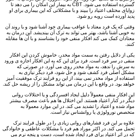
گسترده استفاده می شود. CBT به بیمار این امکان را می دهد تا
زوایای مختلف اعتیاد را ببیند و با مشکلاتی که این بیماری برای او
پدید آورده است روبه رو شود.
وقتی که یک فرد معتاد با عواقب بیماری خود آشنا شود و با روند آن
به خوبی آشنا باشد، بهتر می تواند به ترک آن بیندیشد. این درمان به
معتادان کمک می کند افکار منفی خود را بشناسند و با آن ها مقابله
کنند.
یکی از دلایل رفتن به سمت مواد مخدر، خاموش کردن این افکار
منفی در سر فرد است. فرد برای این که به این افکار اجازه ی ورود
به سرش را ندهد، به مواد مخدر روی می آورد. در صورتی که
مشکل اصلی فرد کشف شود و حل شود، فرد دیگر نیازی به
استفاده از مواد مخدر نمی بیند، از این رو فرایند ترک موفقیت آمیز
خواهد بود. در واقع با این درمان می تواند مشکل را از ریشه حل کند.
این افکار منفی معمولاً دلیل ایجاد افسردگی و یا اختلالات روانی
دیگر در کنار اعتیاد هستند. این اختلال ها هم باعث مصرف بیشتر
مواد شده و اعتیاد را تشدید می کند. در این موارد معمولا به
متخصص نورولوژی یا روانشناس نیاز است.
علاوه بر این فرد فشارهای روانی زیادی را در طول فرایند ترک
تحمل می کند. در اکثر موراد هم فرد با مشکلات عاطفی و خانوادگی
که در اثر اعتیاد برای فرد ایجاد شده است، دست و پنجه نرم می