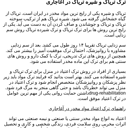
ترک تریاک و شیره تریاک در آغاجاری
تریاک و شیره یکی از رایج ترین مواد مخدر در ایران است. تریاک از
گیاه خشخاش گرفته می شود. شیره تریاک هم از ترکیب سوخته
تریاک و تریاک و جوشاندن و صاف کردن آن به دست می آید. یکی از
رایج ترین روش ها برای ترک تریاک و ترک شیرده تریاک روش سم
زدایی است.
سم زدایی تریاک تقریبا ۱۴ روز طول می کشد. بعد از سم زدایی
مشاوره با روانپزشک، احتمال ترک موفقیت آمیز را بیشتر می کند.
همچنین از روش های ترک تدریجی، ترک با کمک دارو و روش های
سنتی هم برای ترک این ماده مخدر استفاده می شود.
بسیاری از افراد در روش ترک اعتیاد در منزل برای ترک تریاک و
شیره استفاده می کنند. بهتر است بدانید که فرایند ترک مواد باید زیر
نظر پزشکان و روانپزشکان متخصص انجام شود و ترک اعتیاد در
منزل می تواند خطرناک باشد و حتی گاهی منجر به مرگ فرد شود.
drug-rehabilitationداشتن حمایت روانی یکی از مهم ترین عوامل
در ترک اعتیاد موفق است.
راهنمای ترک اعتیاد مواد مخدر در آغاجاری
اعتیاد به انواع مواد مخدر سنتی یا صنعتی و نیمه صنعتی می تواند
اثرات مخربی روی سلامت فردی، زندگی شخصی و کاری و تحصیل