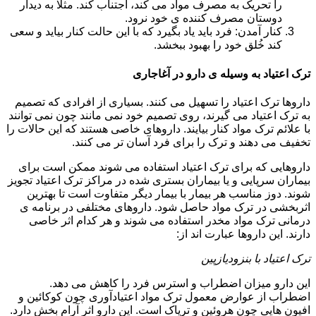
را تحریک به مصرف مواد می کند، اجتناب کند. مثلا به دیدار
دوستان مصرف کننده ی خود نرود.
کنار آمدن: فرد باید یاد بگیرد که با این حالت کنار بیاید و سعی
کند خُلق خود را بهبود ببخشد.
ترک اعتیاد به وسیله ی دارو در آغاجاری
داروها ترک اعتیاد را تسهیل می کنند. بسیاری از افرادی که تصمیم
به ترک اعتیاد می گیرند، روی تصمیم خود نمی مانند چون نمی توانند
با علائم ترک مواد کنار بیایند. داروهای خاصی هستند که این حالات را
تخفیف می دهند و ترک را برای فرد آسان تر می کنند.
داروهایی که برای ترک اعتیاد استفاده می شوند ممکن است برای
بیماران سرپایی و یا بیماران بستری شده در مراکز ترک اعتیاد تجویز
شوند. دوز مناسب هر بیمار با بیمار دیگر متفاوت است تا بهترین
اثربخشی در ترک مواد حاصل شود. داروهای مختلفی در برنامه ی
درمانی ترک مواد مخدر استفاده می شوند و هر کدام اثر خاصی
دارند. این داروها عبارت اند از:
ترک اعتیاد با بنزودیازپین
این دارو میزان اضطراب و استرس فرد را کاهش می دهد.
اضطراب از عوارض معمول ترک مواد اعتیادآوری چون کوکائین و
افیون هایی چون هروئین و تریاک است. این دارو اثر آرام بخش دارد.