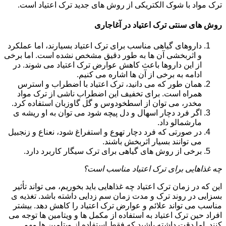
ترک مواد با شوک الکتریکی از روش های جدید ترک اعتیاد است.
روش های سنتی ترک اعتیاد در آغاجاری
داروهای گیاهی مناسب برای ترک اعتیاد بسیارند، اما عملکرد
و اثربخشی آن ها به طور دقیق مشخص نشده است. اما برخی
از این داروها باعث کاهش عوارض ترک اعتیاد می شوند. در
ادامه به برخی از آن ها اشاره می کنیم.
همان طور که می دانید، ترک اعتیاد با اضطراب و استرس
همراه است. برای تخفیف این اضطراب ناشی از ترک مواد
مخدر، می توان از اسطخودوس و گل گاوزبان استفاده کرد.
اگر فرد دچار اسهال و دل پیچه شود می توان به او ریشه ی
مارشمالو داد.
در صورتی که فرد دچار تهوع و استفراغ شود، نعناع و زنجبیل
می توانند بسیار اثربخش باشند.
برخی از روش های گیاهی برای ترک سیگار کاربرد دارد.
چه غذاهایی برای ترک اعتیاد مناسب است؟
این که در زمان ترک اعتیاد چه غذاهایی باید بخوریم، می تواند تأثیر
بسزایی در روند ترک و مدت زمان سم زدایی داشته باشد. تغذیه ی
مناسب می تواند علائم و عوارض ترک اعتیاد را کاهش دهد. بیشتر
افراد حین ترک اعتیاد به استفاده از مکمل ها و ویتامین ها توجه می
کنند. اما دقت داشته باشید که فقط استفاده از ویتامین ها مهم