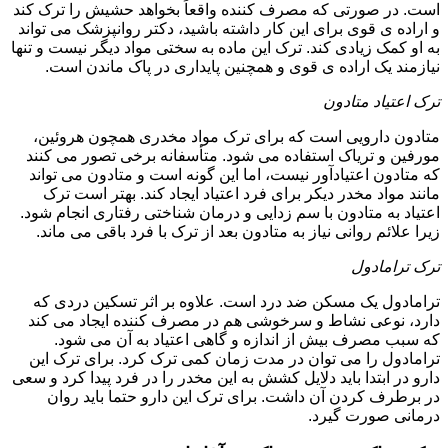
است. در صورتی که مصرف کننده واقعاً بخواهد حشیش را ترک کند
و اراده ی قوی برای این کار داشته باشید، دکتر روانپزشک می تواند
به او کمک زیادی کند. ترک این ماده به سختی مواد دیگر نیست و تنها
نیازمند یک اراده ی قوی و همچنین پایداری در پاک ماندن است.
ترک اعتیاد متادون
متادون دارویی است که برای ترک مواد مخدری همچون هروئین،
مورفین و تریاک استفاده می شود. متأسفانه برخی تصور می کنند
که متادون اعتیادآور نیست، اما این گونه است و متادون می تواند
مانند مواد مخدر دیکر برای فرد اعتیاد ایجاد کند. بهتر است ترک
اعتیاد به متادون با سم زدایی و درمان شناختی رفتاری انجام شود.
زیرا علائم روانی نیاز به متادون بعد از ترک با فرد باقی می ماند.
ترک ترامادول
ترامادول یک مسکن ضد درد است. علاوه بر اثر تسکین دردی که
دارد، نوعی نشاط و سرخوشی هم در مصرف کننده ایجاد می کند
که سبب مصرف بیش از اندازه و گاهی اعتیاد به آن می شود.
ترامادول را می توان در مدت زمان کمی ترک کرد. برای ترک این
دارو در ابتدا باید دلایل کشش به این مخدر را در فرد پیدا کرد و سعی
در برطرف کردن آن داشت. برای ترک این دارو حتما باید روان
درمانی صورت گیرد.