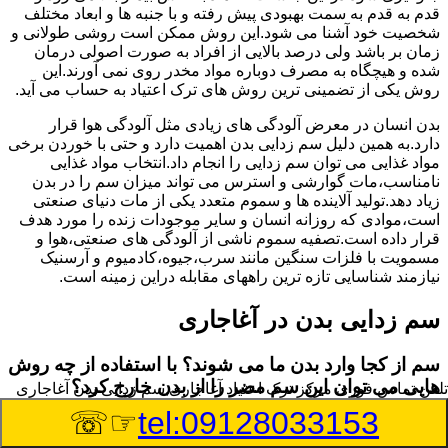
قدم به قدم به سمت بهبودی پیش رفته و با جنبه ها و ابعاد مختلف
شخصیت خود آشنا می شود.این روش ممکن است روشی طولانی و
زمان بر باشد ولی درصد بالایی از افراد به صورت اصولی درمان
شده و هیچگاه به مصرف دوباره مواد مخدر روی نمی آورند.این
روش یکی از تضمینی ترین روش های ترک اعتیاد به حساب می آید.
بدن انسان در معرض آلودگی های زیادی مثل آلودگی هوا قرار
دارد.به همین دلیل سم زدایی بدن اهمیت دارد و حتی با خوردن برخی
مواد غذایی می توان سم زدایی را انجام داد.انتخاب مواد غذایی
نامناسب،مات گوارشی و استرس می تواند میزان سم را در بدن
زیاد دهد.تولید آلاینده ها و سموم متعدد یکی از مات دنیای صنعتی
است،موادی که روزانه انسان و سایر موجودات زنده را مورد هدف
قرار داده است.تصفیه سموم ناشی از آلودگی های صنعتی،هوا و
مسمویت با فلزات سنگین مانند سرب،جیوه،کادمیوم و آرسنیک
نیازمند شناسایی تازه ترین راههای مقابله دراین زمینه است.
سم زدایی بدن در آغاجاری
سم از کجا وارد بدن ما می شوند؟ با استفاده از چه روش
هایی می توان این سم مضر را از بدن خارج کرد؟
تلفن تماس فوری
مرکز ترک اعتیاد آغاجاری,سم زدایی بدن آغاجاری
☞☏
tel:09128033153
بطور کلی سم موجود در بدن به دو گروه عمده تقسیم می
شوند.بخش بزرگی از این سموم مثل مواد به جا مانده از سموم