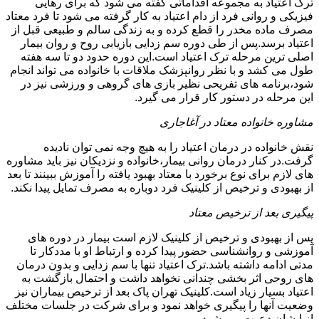
ترک اعتیاد به مجموعه اقداماتی گفته می شود که برای رهایی
فیزیکی و روانی فرد از دام اعتیاد به کار گرفته می شود تا فرد معتاد
مصرف ماده مخدر را قطع کرده و به زندگی سالم و طبیعی قبل از
اعتیاد برسد.پس از طی دوره سم زدایی بازیابی روح و روان بیمار
اصلی ترین مرحله ترک اعتیاد است.این دوره حدود دو تا سه هفته
طول می کشد و با نظر روانپزشک ملاقات با خانواده می تواند انجام
شود،برنامه های تفریحی نظیر بازی های گروهی و ورزشی نیز در
این مرحله در دستور کار قرار می گیرد.
مشاوره خانواده معتاد در آغاجاری
نقش خانواده در درمان اعتیاد را به هیچ وجه نمی توان نادیده
گرفت.در کنار درمان روانی بیمار،خانواده و نزدیکان نیز باید مشاوره
های لازم برای نوع برخورد با معتاد بهبود یافته را آموزش ببینند تا بعد
از بهبودی و ترخیص از کلینیک فرد دوباره به مصرف تمایل پیدا نکند.
پیگیری بعد از ترخیص معتاد
پس از بهبودی و ترخیص از کلینیک لازم است بیمار در دوره های
آموزشی و روانشناسی حضور پیدا کرده و ارتباط او با مددکار تا
مدتی ادامه داشته باشد.ترک اعتیاد تنها با سم زدایی و بدون درمان
های روحی اثر بخشی چندانی نخواهد داشت و احتمال بازگشت به
اعتیاد بسیار زیاد است.کلینیک تهران پاک بعد از ترخیص بیماران نیز
وضعیت آنها را پیگیری خواهد نمود و برای شرکت در جلسات مختلف
از ایشان دعوت می شود.