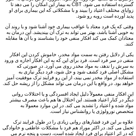
گسترده استفاده می شود. CBT به بیمار این امکان را می دهد تا
زوایای مختلف اعتیاد را ببیند و با مشکلاتی که این بیماری برای او
پدید آورده است روبه رو شود.
وقتی که یک فرد معتاد با عواقب بیماری خود آشنا شود و با روند آن
به خوبی آشنا باشد، بهتر می تواند به ترک آن بیندیشد. این درمان به
معتادان کمک می کند افکار منفی خود را بشناسند و با آن ها مقابله
کنند.
یکی از دلایل رفتن به سمت مواد مخدر، خاموش کردن این افکار
منفی در سر فرد است. فرد برای این که به این افکار اجازه ی ورود
به سرش را ندهد، به مواد مخدر روی می آورد. در صورتی که
مشکل اصلی فرد کشف شود و حل شود، فرد دیگر نیازی به
استفاده از مواد مخدر نمی بیند، از این رو فرایند ترک موفقیت آمیز
خواهد بود. در واقع با این درمان می تواند مشکل را از ریشه حل کند.
این افکار منفی معمولاً دلیل ایجاد افسردگی و یا اختلالات روانی
دیگر در کنار اعتیاد هستند. این اختلال ها هم باعث مصرف بیشتر
مواد شده و اعتیاد را تشدید می کند. در این موارد معمولا به
متخصص نورولوژی یا روانشناس نیاز است.
علاوه بر این فرد فشارهای روانی زیادی را در طول فرایند ترک
تحمل می کند. در اکثر موراد هم فرد با مشکلات عاطفی و خانوادگی
که در اثر اعتیاد برای فرد ایجاد شده است، دست و پنجه نرم می