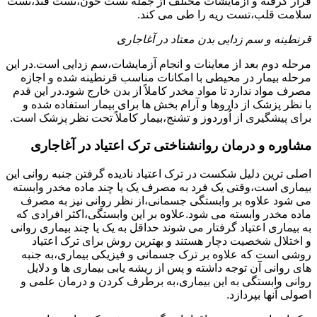
قرار گرفته و آزمایشات مختلف از جمله تست خون،تست قند،تست
سلامت قلب،تست ریه را طی می کند.
قرنطینه و سم زدایی بدن معتاد در آغاجاری
مرحله دوم بعد از معاینات و انجام آزمایشات،سم زدایی است.در این
مرحله بیمار در محیطی با امکانات مناسب قرنطینه شده و اجازه
مصرف مواد ندارد تا مواد مخدر کاملاً از بدن خارج شود.در این قدم
با نظر پزشک از داروها و آرام بخش ها برای بیمار استفاده شده و
برای پیشگیری از اُوردوز و تشنج،بیمار کاملاً تحت نظر پزشک است.
مشاوره و درمان روانشناختی ترک اعتیاد در آغاجاری
اصلی ترین دلیل شکست در ترک اعتیاد نادیده گرفتن جنبه روانی این
بیماری است،وقتی یک فرد به مصرف یک یا چند ماده مخدر وابسته
می شود علاوه بر وابستگی جسمانی،از نظر روانی نیز به مصرف
ماده مخدر وابسته می شود.علاوه بر این وابستگی،اکثر افرادی که
به بیماری اعتیاد گرفتار می شوند حداقل به یک یا چند بیماری روانی
و اختلال شخصیت دچار هستند و بهترین روش برای ترک اعتیاد
روشی است که علاوه بر ترک جسمانی و فیزیکی بیماری،به جنبه
های روانی آن توجه داشته و پس از ریشه یابی بیماری ها و دلایل
روانی وابستگی به این بیماری،به برطرف کردن و درمان علمی و
اصولی آنها بپردازد.