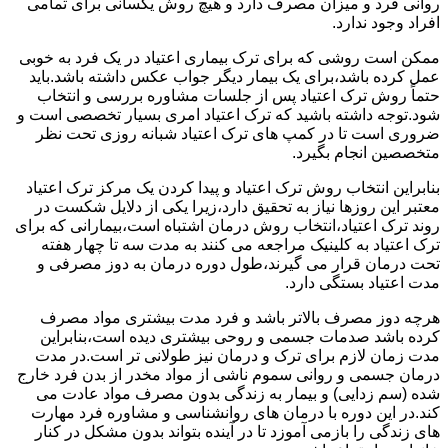
روانی فرد و میزان مصرف دارد و هیچ روش یکسانی برای تمامی
افراد وجود ندارد.
ممکن است روشی که برای ترک بیماری اعتیاد در یک فرد به خوبی
عمل کرده باشد،برای یک بیمار دیگر جواب عکس داشته باشد.باید
حتماً روش ترک اعتیاد پس از جلسات مشاوره بررسی و انتخاب
شود.توجه داشته باشید که ترک اعتیاد امری بسیار تخصصی است و
ضروری است تا در کمپ های ترک اعتیاد شبانه روزی تحت نظر
متخصصین انجام بگیرد.
بنابراین انتخاب روش ترک اعتیاد و پیدا کردن یک مرکز ترک اعتیاد
معتبر این روزها نیاز به تحقیق دارد،زیرا یکی از دلایل شکست در
روند ترک اعتیاد،انتخاب روش درمان اشتباه است،بیمارانی که برای
ترک اعتیاد به کلینیک مراجعه می کنند به مدت سه تا چهار هفته
تحت درمان قرار می گیرند،طول دوره درمان به دوز مصرفی و
مدت اعتیاد بستگی دارد.
هرچه دوز مصرف بالاتر باشد و فرد مدت بیشتری مواد مصرف
کرده باشد صدمات جسمی و روحی بیشتری دیده است،بنابراین
مدت زمان لازم برای ترک و درمان نیز طولانی تر است.در مدت
درمان جسمی و روانی سموم ناشی از مواد مخدر از بدن فرد خارج
شده (سم زدایی) و بیمار به زندگی بدون مصرف مواد عادت می
کند.در این دوره با درمان های روانشناسی و مشاوره فرد مهارت
های زندگی را بازمی آموزد تا در آینده بتواند بدون مشکل در کنار