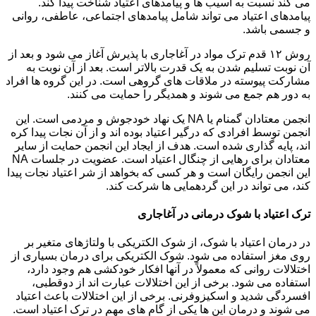
می کند نسبت به آسیب ها و پیامدهای اعتیاد شناخت پیدا کند.
پیامدهای اعتیاد می تواند شامل پیامدهای اجتماعی، عاطفی، روانی
و جسمی باشد.
روش ۱۲ قدم ترک مواد در آغاجاری با پذیرش آغاز می شود و بعد از
آن نوبت تسلیم شدن به یک قدرت بالاتر است. بعد از آن نوبت به
مشارکت پیوسته در ملاقات های گروهی است. در این گروه ها افراد
به دور هم جمع می شوند و همدیگر را حمایت می کنند.
انجمن معتادان گمنام یا NA یک نهاد خودجوش و مردمی است. این
انجمن توسط افرادی که درگیر اعتیاد بوده اند و از آن نجات پیدا کره
اند، پایه گذاری شده است. هدف از ایجاد این انجمن حمایت از سایر
معتادان برای رهایی از چنگال اعتیاد است. عضویت در جلسات NA
این انجمن رایگان است و هر کسی که بخواهد از شر اعتیاد نجات پیدا
کند، می تواند در این گردهمایی ها شرکت کند.
ترک اعتیاد با شوک درمانی در آغاجاری
در درمان اعتیاد با شوک، از شوک الکتریکی با ولتاژهای متغیر بر
روی مغز استفاده می شود. شوک الکتریکی برای درمان بسیاری از
اختلالات روانی که معمولاً در آنها افکار خودکشی هم وجود دارد،
استفاده می شود. برخی از این اختلالات عبارت اند از دوقطبی،
افسردگی شدید و اسکیزوفرنی. برخی از این اختلالات باعث اعتیاد
می شوند و درمان این ها یکی از گام های مهم در ترک اعتیاد است.