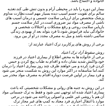
خانواده و اجتماع باشد.
بیمار این دوره را باید در محیطی آرام و بدون تنش طی کند،تغذیه
سالم برای تقویت جسم آسیب دیده بسیار مهم است،نظارت مداوم
پزشک متخصص برای ارزیابی سلامت جسمی و درمان آسیب های
ناشی از مصرف مواد نیز ضروری است.در کنار سلامت جسم
بازیابی سلامت روحی و رفع مشکلات و اختلالات شخصی و
خانوادگی نباید فراموش شود،تا فرد بتواند بعد از بهبودی زندگی
سالمی داشته باشد و میل به مصرف مجدد در او از بین برود.
برخی از روش های پرکاربرد ترک اعتیاد عبارتند از:
روش سقوط آزاد ترک اعتیاد
برخی از خانواده ها به محض اطلاع از بیماری اعتیاد در فرزند
خود،واکنش شدید نشان داده و اقدام به طناب پیچ کردن و حبس
کردن فرد کرده و می خواهند ظرف چند روز بیماری اعتیاد را درمان
کنند.اما متأسفانه در اکثر موارد این روش به شکست منجر می شود
و فرد بیمار در اولین فرصت دوباره اقدام به مصرف مواد مخدر می
کند.
در این روش به جنبه های روانی و مشکلات شخصیتی که باعث
بیماری اعتیاد شده اند توجهی نمی شود و فقط به ترک جسمانی مواد
آن هم با روشی غیر علمی و اصولی پرداخته می شود.در برخی
موارد با انتقال اجباری فرد معتاد به کمپ های غیر مجاز ترک
اعتیاد،نه تنها اعتیاد فرد درمان نمی شود،بلکه اوضاع بدتر شده و