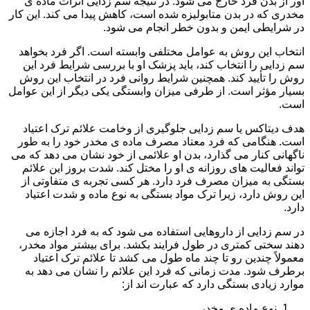
آور از بدن فرد خارج می شود. در نتیجه سم زدایی اثرات ماده ی
مخدری که در بدن متابولیزه شده است، کاهش پیدا می کند. این کار
در شرایطی ایمن و بدون خطر انجام می شود.
انتخاب این روش به عوامل مختلفی وابسته است. اگر فرد بخواهد
سم زدایی را انتخاب کند، باید پزشک او با بررسی شرایط فرد این
روش را تأیید کند. همچنین شرایط روانی فرد در انتخاب این روش
بسیار مؤثر است. از طرفی میزان وابستگی یکی دیگر از این عوامل
است.
هدف دیتاکس یا سم زدایی جلوگیری از وخامت علائم ترک اعتیاد
است. هنگامی که فرد معتاد مصرف ماده ی مخدر خود را به طور
ناگهانی کنار می گذارد، بدن او علائمی از خود نشان می دهد که می
تواند فعالیت های روزانه ی او را مختل کند. شدت بروز این علائم
بستگی به میزان مصرف فرد دارد. هر کسی تجربه ی متفاوتی از
این روش دارد، زیرا ترک مواد بستگی به نوع ماده و شدت اعتیاد
دارد.
در سم زدایی از داروهایی استفاده می شود که به فرد اجازه می
دهند سختی کمتری در طول فرایند بکشد. برای بیشتر مواد مخدر،
معمولاً چندین رو تا چند ماه طول می کشد تا علائم ترک اعتیاد
برطرف شود. مدت زمانی که فرد این علائم را نشان می دهد به
موارد زیادی بستگی دارد که عبارت اند از:
نوع ماده ی مخدر