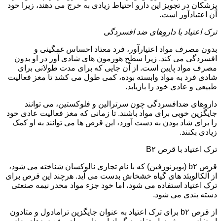
پزشکان در تجویز این دارو احتیاط زیادی به خرج می دهند، زیرا خود
آن اعتیادآور است.
ترک اعتیاد با داروهای ضد افسردگی
بدون مصرف مواد اعتیارآور، فرد معتاد احساس غمگینی و
افسردگی می کند. زیرا سطح هورمون های شادی آور در او بدون
مصرف مواد پایین است. از آن جایی که برای مدت طولانی برای
شادی فرد به مواد وابسته بوده، کمی طول می کشد تا مغز فعالیت
طبیعی و عادی خود را بازیابد.
داروهای ضدافسردگی چون سرترالین و فلوکستین، می توانند
جایگزین خوبی برای مواد باشند. تا زمانی که مغز فعالیت عادی خود
را برای شاد بودن به دست آورد، این قرص ها می توانند به او کمک
زیادی بکنند.
ترک اعتیاد با قرص B۲
قرص b۲ (بوپرنورفین) که با نام تجاری نالوکسان شناخته می شود،
از آلکالویئد های گیاه خشخاش بدست می آید. هرچند این قرص برای
ترک اعتیاد استفاده می شود، اما خود جزء مواد مخدر نیمه صنعتی
دسته بندی می شود.
از قرص b۲ برای ترک اعتیاد به عنوان جایگزین ترامادول و متادون