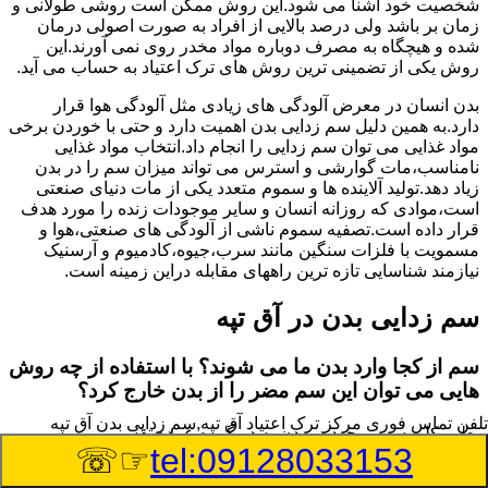
شخصیت خود آشنا می شود.این روش ممکن است روشی طولانی و
زمان بر باشد ولی درصد بالایی از افراد به صورت اصولی درمان
شده و هیچگاه به مصرف دوباره مواد مخدر روی نمی آورند.این
روش یکی از تضمینی ترین روش های ترک اعتیاد به حساب می آید.
بدن انسان در معرض آلودگی های زیادی مثل آلودگی هوا قرار
دارد.به همین دلیل سم زدایی بدن اهمیت دارد و حتی با خوردن برخی
مواد غذایی می توان سم زدایی را انجام داد.انتخاب مواد غذایی
نامناسب،مات گوارشی و استرس می تواند میزان سم را در بدن
زیاد دهد.تولید آلاینده ها و سموم متعدد یکی از مات دنیای صنعتی
است،موادی که روزانه انسان و سایر موجودات زنده را مورد هدف
قرار داده است.تصفیه سموم ناشی از آلودگی های صنعتی،هوا و
مسمویت با فلزات سنگین مانند سرب،جیوه،کادمیوم و آرسنیک
نیازمند شناسایی تازه ترین راههای مقابله دراین زمینه است.
سم زدایی بدن در آق تپه
سم از کجا وارد بدن ما می شوند؟ با استفاده از چه روش
هایی می توان این سم مضر را از بدن خارج کرد؟
تلفن تماس فوری
مرکز ترک اعتیاد آق تپه,سم زدایی بدن آق تپه
بطور کلی سم موجود در بدن به دو گروه عمده تقسیم می
☞☏
tel:09128033153
شوند.بخش بزرگی از این سموم مثل مواد به جا مانده از سموم
گیاهی و آفت کش ها،فلزات سنگین ناشی از آلودگی هوا،انواع