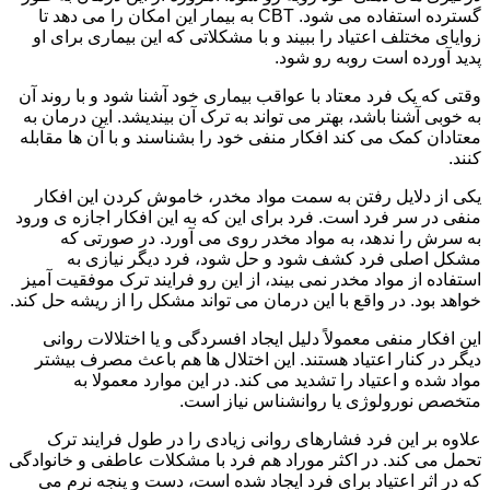
گسترده استفاده می شود. CBT به بیمار این امکان را می دهد تا
زوایای مختلف اعتیاد را ببیند و با مشکلاتی که این بیماری برای او
پدید آورده است روبه رو شود.
وقتی که یک فرد معتاد با عواقب بیماری خود آشنا شود و با روند آن
به خوبی آشنا باشد، بهتر می تواند به ترک آن بیندیشد. این درمان به
معتادان کمک می کند افکار منفی خود را بشناسند و با آن ها مقابله
کنند.
یکی از دلایل رفتن به سمت مواد مخدر، خاموش کردن این افکار
منفی در سر فرد است. فرد برای این که به این افکار اجازه ی ورود
به سرش را ندهد، به مواد مخدر روی می آورد. در صورتی که
مشکل اصلی فرد کشف شود و حل شود، فرد دیگر نیازی به
استفاده از مواد مخدر نمی بیند، از این رو فرایند ترک موفقیت آمیز
خواهد بود. در واقع با این درمان می تواند مشکل را از ریشه حل کند.
این افکار منفی معمولاً دلیل ایجاد افسردگی و یا اختلالات روانی
دیگر در کنار اعتیاد هستند. این اختلال ها هم باعث مصرف بیشتر
مواد شده و اعتیاد را تشدید می کند. در این موارد معمولا به
متخصص نورولوژی یا روانشناس نیاز است.
علاوه بر این فرد فشارهای روانی زیادی را در طول فرایند ترک
تحمل می کند. در اکثر موراد هم فرد با مشکلات عاطفی و خانوادگی
که در اثر اعتیاد برای فرد ایجاد شده است، دست و پنجه نرم می