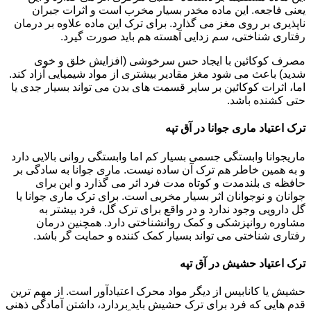
یعنی فاجعه. این ماده مخدر بسیار مخرب است و اثرات جبران
ناپذیری بر روی مغز می گذارد. برای ترک این ماده علاوه بر درمان
رفتاری شناختی، سم زدایی آهسته هم باید صورت گیرد.
مصرف کوکائین با ایجاد حس سرخوشی (افزایش خلق و خوی
شدید) باعث می شود مغز مقادیر بیشتری از مواد شیمیایی آزاد کند.
اما، اثرات کوکائین بر سایر قسمت های بدن می تواند بسیار جدی یا
حتی کشنده باشد.
ترک اعتیاد ماری جوانا در آق تپه
ماریجوانا وابستگی جسمی بسیار کم اما وابستگی روانی بالایی دارد
و به همین خاطر هم ترک آن ساده نیست. ماری جوانا به سادگی بر
حافظه ی بلندمدت و کوتاه مدت فرد اثر می گذارد و این برای
جوانان و نوجوانان اثر بسیار مخربی است. برای ترک ماری جوانا یا
گل دارویی وجود ندارد و در واقع برای ترک گل، فرد بیشتر به
مشاوره روانپزشکی و کمک روانشناختی دارد. همچنین درمان
رفتاری شناختی می تواند بسیار کمک کننده و حمایت گر باشد.
ترک اعتیاد حشیش در آق تپه
حشیش یا کانابیس از دیگر مواد محرک اعتیادآور است. از مهم ترین
قدم هایی که فرد برای ترک حشیش باید بردارد، داشتن آمادگی ذهنی