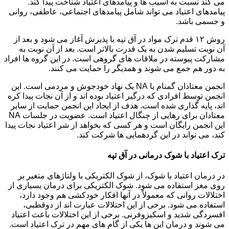
می کند نسبت به آسیب ها و پیامدهای اعتیاد شناخت پیدا کند.
پیامدهای اعتیاد می تواند شامل پیامدهای اجتماعی، عاطفی، روانی
و جسمی باشد.
روش ۱۲ قدم ترک مواد در آق تپه با پذیرش آغاز می شود و بعد از
آن نوبت تسلیم شدن به یک قدرت بالاتر است. بعد از آن نوبت به
مشارکت پیوسته در ملاقات های گروهی است. در این گروه ها افراد
به دور هم جمع می شوند و همدیگر را حمایت می کنند.
انجمن معتادان گمنام یا NA یک نهاد خودجوش و مردمی است. این
انجمن توسط افرادی که درگیر اعتیاد بوده اند و از آن نجات پیدا کره
اند، پایه گذاری شده است. هدف از ایجاد این انجمن حمایت از سایر
معتادان برای رهایی از چنگال اعتیاد است. عضویت در جلسات NA
این انجمن رایگان است و هر کسی که بخواهد از شر اعتیاد نجات پیدا
کند، می تواند در این گردهمایی ها شرکت کند.
ترک اعتیاد با شوک درمانی در آق تپه
در درمان اعتیاد با شوک، از شوک الکتریکی با ولتاژهای متغیر بر
روی مغز استفاده می شود. شوک الکتریکی برای درمان بسیاری از
اختلالات روانی که معمولاً در آنها افکار خودکشی هم وجود دارد،
استفاده می شود. برخی از این اختلالات عبارت اند از دوقطبی،
افسردگی شدید و اسکیزوفرنی. برخی از این اختلالات باعث اعتیاد
می شوند و درمان این ها یکی از گام های مهم در ترک اعتیاد است.