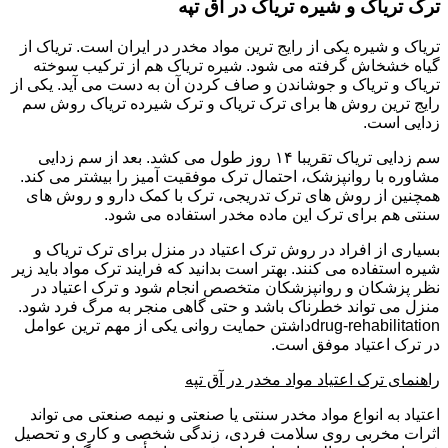
ترک تریاک و شیره تریاک در آق تپه
تریاک و شیره یکی از رایج ترین مواد مخدر در ایران است. تریاک از
گیاه خشخاش گرفته می شود. شیره تریاک هم از ترکیب سوخته
تریاک و تریاک و جوشاندن و صاف کردن آن به دست می آید. یکی از
رایج ترین روش ها برای ترک تریاک و ترک شیرده تریاک روش سم
زدایی است.
سم زدایی تریاک تقریبا ۱۴ روز طول می کشد. بعد از سم زدایی
مشاوره با روانپزشک، احتمال ترک موفقیت آمیز را بیشتر می کند.
همچنین از روش های ترک تدریجی، ترک با کمک دارو و روش های
سنتی هم برای ترک این ماده مخدر استفاده می شود.
بسیاری از افراد در روش ترک اعتیاد در منزل برای ترک تریاک و
شیره استفاده می کنند. بهتر است بدانید که فرایند ترک مواد باید زیر
نظر پزشکان و روانپزشکان متخصص انجام شود و ترک اعتیاد در
منزل می تواند خطرناک باشد و حتی گاهی منجر به مرگ فرد شود.
drug-rehabilitationداشتن حمایت روانی یکی از مهم ترین عوامل
در ترک اعتیاد موفق است.
راهنمای ترک اعتیاد مواد مخدر در آق تپه
اعتیاد به انواع مواد مخدر سنتی یا صنعتی و نیمه صنعتی می تواند
اثرات مخربی روی سلامت فردی، زندگی شخصی و کاری و تحصیل