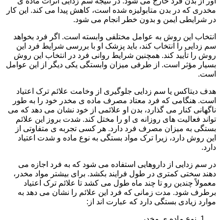
آور از بدن فرد خارج می شود. در نتیجه سم زدایی اثرات ماده ی
مخدری که در بدن متابولیزه شده است، کاهش پیدا می کند. این کار
در شرایطی ایمن و بدون خطر انجام می شود.
انتخاب این روش به عوامل مختلفی وابسته است. اگر فرد بخواهد
سم زدایی را انتخاب کند، باید پزشک او با بررسی شرایط فرد این
روش را تأیید کند. همچنین شرایط روانی فرد در انتخاب این روش
بسیار مؤثر است. از طرفی میزان وابستگی یکی دیگر از این عوامل
است.
هدف دیتاکس یا سم زدایی جلوگیری از وخامت علائم ترک اعتیاد
است. هنگامی که فرد معتاد مصرف ماده ی مخدر خود را به طور
ناگهانی کنار می گذارد، بدن او علائمی از خود نشان می دهد که می
تواند فعالیت های روزانه ی او را مختل کند. شدت بروز این علائم
بستگی به میزان مصرف فرد دارد. هر کسی تجربه ی متفاوتی از
این روش دارد، زیرا ترک مواد بستگی به نوع ماده و شدت اعتیاد
دارد.
در سم زدایی از داروهایی استفاده می شود که به فرد اجازه می
دهند سختی کمتری در طول فرایند بکشد. برای بیشتر مواد مخدر،
معمولاً چندین رو تا چند ماه طول می کشد تا علائم ترک اعتیاد
برطرف شود. مدت زمانی که فرد این علائم را نشان می دهد به
موارد زیادی بستگی دارد که عبارت اند از:
نوع ماده ی مخدر