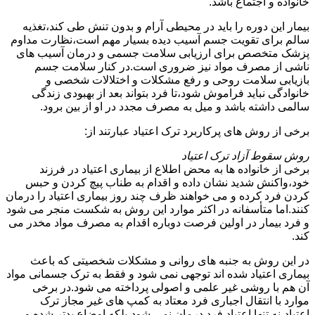
خانواده و اجتماع باشد.
بیمار این دوره را باید در محیطی آرام و بدون تنش طی کند،تغذیه
سالم برای تقویت جسم آسیب دیده بسیار مهم است،نظارت مداوم
پزشک متخصص برای ارزیابی سلامت جسمی و درمان آسیب های
ناشی از مصرف مواد نیز ضروری است.در کنار سلامت جسم
بازیابی سلامت روحی و رفع مشکلات و اختلالات شخصی و
خانوادگی نباید فراموش شود،تا فرد بتواند بعد از بهبودی زندگی
سالمی داشته باشد و میل به مصرف مجدد در او از بین برود.
برخی از روش های پرکاربرد ترک اعتیاد عبارتند از:
روش سقوط آزاد ترک اعتیاد
برخی از خانواده ها به محض اطلاع از بیماری اعتیاد در فرزند
خود،واکنش شدید نشان داده و اقدام به طناب پیچ کردن و حبس
کردن فرد کرده و می خواهند ظرف چند روز بیماری اعتیاد را درمان
کنند.اما متأسفانه در اکثر موارد این روش به شکست منجر می شود
و فرد بیمار در اولین فرصت دوباره اقدام به مصرف مواد مخدر می
کند.
در این روش به جنبه های روانی و مشکلات شخصیتی که باعث
بیماری اعتیاد شده اند توجهی نمی شود و فقط به ترک جسمانی مواد
آن هم با روشی غیر علمی و اصولی پرداخته می شود.در برخی
موارد با انتقال اجباری فرد معتاد به کمپ های غیر مجاز ترک
اعتیاد،نه تنها اعتیاد فرد درمان نمی شود،بلکه اوضاع بدتر شده و