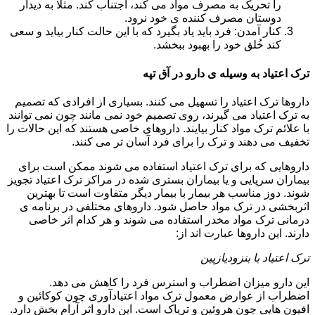
را تحریک به مصرف مواد می کند، اجتناب کند. مثلا به دیدار
دوستان مصرف کننده ی خود نرود.
کنار آمدن: فرد باید یاد بگیرد که با این حالت کنار بیاید و سعی
کند خُلق خود را بهبود ببخشد.
ترک اعتیاد به وسیله ی دارو در آق تپه
داروها ترک اعتیاد را تسهیل می کنند. بسیاری از افرادی که تصمیم
به ترک اعتیاد می گیرند، روی تصمیم خود نمی مانند چون نمی توانند
با علائم ترک مواد کنار بیایند. داروهای خاصی هستند که این حالات را
تخفیف می دهند و ترک را برای فرد آسان تر می کنند.
داروهایی که برای ترک اعتیاد استفاده می شوند ممکن است برای
بیماران سرپایی و یا بیماران بستری شده در مراکز ترک اعتیاد تجویز
شوند. دوز مناسب هر بیمار با بیمار دیگر متفاوت است تا بهترین
اثربخشی در ترک مواد حاصل شود. داروهای مختلفی در برنامه ی
درمانی ترک مواد مخدر استفاده می شوند و هر کدام اثر خاصی
دارند. این داروها عبارت اند از:
ترک اعتیاد با بنزودیازپین
این دارو میزان اضطراب و استرس فرد را کاهش می دهد.
اضطراب از عوارض معمول ترک مواد اعتیادآوری چون کوکائین و
افیون هایی چون هروئین و تریاک است. این دارو اثر آرام بخش دارد.