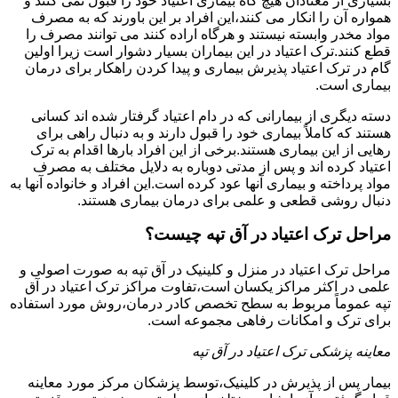
بسیاری از معتادان هیچ گاه بیماری اعتیاد خود را قبول نمی کنند و
همواره آن را انکار می کنند،این افراد بر این باورند که به مصرف
مواد مخدر وابسته نیستند و هرگاه اراده کنند می توانند مصرف را
قطع کنند.ترک اعتیاد در این بیماران بسیار دشوار است زیرا اولین
گام در ترک اعتیاد پذیرش بیماری و پیدا کردن راهکار برای درمان
بیماری است.
دسته دیگری از بیمارانی که در دام اعتیاد گرفتار شده اند کسانی
هستند که کاملاً بیماری خود را قبول دارند و به دنبال راهی برای
رهایی از این بیماری هستند.برخی از این افراد بارها اقدام به ترک
اعتیاد کرده اند و پس از مدتی دوباره به دلایل مختلف به مصرف
مواد پرداخته و بیماری آنها عود کرده است.این افراد و خانواده آنها به
دنبال روشی قطعی و علمی برای درمان بیماری هستند.
مراحل ترک اعتیاد در آق تپه چیست؟
مراحل ترک اعتیاد در منزل و کلینیک در آق تپه به صورت اصولی و
علمی در اکثر مراکز یکسان است،تفاوت مراکز ترک اعتیاد در آق
تپه عموماً مربوط به سطح تخصص کادر درمان،روش مورد استفاده
برای ترک و امکانات رفاهی مجموعه است.
معاینه پزشکی ترک اعتیاد در آق تپه
بیمار پس از پذیرش در کلینیک،توسط پزشکان مرکز مورد معاینه