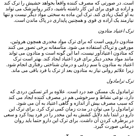
است. در صورتی که مصرف کننده واقعاً بخواهد حشیش را ترک کند
و اراده ی قوی برای این کار داشته باشید، دکتر روانپزشک می تواند
به او کمک زیادی کند. ترک این ماده به سختی مواد دیگر نیست و تنها
نیازمند یک اراده ی قوی و همچنین پایداری در پاک ماندن است.
ترک اعتیاد متادون
متادون دارویی است که برای ترک مواد مخدری همچون هروئین،
مورفین و تریاک استفاده می شود. متأسفانه برخی تصور می کنند
که متادون اعتیادآور نیست، اما این گونه است و متادون می تواند
مانند مواد مخدر دیکر برای فرد اعتیاد ایجاد کند. بهتر است ترک
اعتیاد به متادون با سم زدایی و درمان شناختی رفتاری انجام شود.
زیرا علائم روانی نیاز به متادون بعد از ترک با فرد باقی می ماند.
ترک ترامادول
ترامادول یک مسکن ضد درد است. علاوه بر اثر تسکین دردی که
دارد، نوعی نشاط و سرخوشی هم در مصرف کننده ایجاد می کند
که سبب مصرف بیش از اندازه و گاهی اعتیاد به آن می شود.
ترامادول را می توان در مدت زمان کمی ترک کرد. برای ترک این
دارو در ابتدا باید دلایل کشش به این مخدر را در فرد پیدا کرد و سعی
در برطرف کردن آن داشت. برای ترک این دارو حتما باید روان
درمانی صورت گیرد.