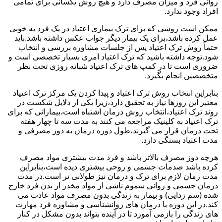
روانی فرد و میزان مصرف دارد و هیچ روش یکسانی برای تمامی
افراد وجود ندارد.
ممکن است روشی که برای ترک بیماری اعتیاد در یک فرد به خوبی
عمل کرده باشد،برای یک بیمار دیگر جواب عکس داشته باشد.باید
حتماً روش ترک اعتیاد پس از جلسات مشاوره بررسی و انتخاب
شود.توجه داشته باشید که ترک اعتیاد امری بسیار تخصصی است و
ضروری است تا در کمپ های ترک اعتیاد شبانه روزی تحت نظر
متخصصین انجام بگیرد.
بنابراین انتخاب روش ترک اعتیاد و پیدا کردن یک مرکز ترک اعتیاد
معتبر این روزها نیاز به تحقیق دارد،زیرا یکی از دلایل شکست در
روند ترک اعتیاد،انتخاب روش درمان اشتباه است،بیمارانی که برای
ترک اعتیاد به کلینیک مراجعه می کنند به مدت سه تا چهار هفته
تحت درمان قرار می گیرند،طول دوره درمان به دوز مصرفی و
مدت اعتیاد بستگی دارد.
هرچه دوز مصرف بالاتر باشد و فرد مدت بیشتری مواد مصرف
کرده باشد صدمات جسمی و روحی بیشتری دیده است،بنابراین
مدت زمان لازم برای ترک و درمان نیز طولانی تر است.در مدت
درمان جسمی و روانی سموم ناشی از مواد مخدر از بدن فرد خارج
شده (سم زدایی) و بیمار به زندگی بدون مصرف مواد عادت می
کند.در این دوره با درمان های روانشناسی و مشاوره فرد مهارت
های زندگی را بازمی آموزد تا در آینده بتواند بدون مشکل در کنار