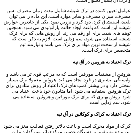
و ترک آن بسیار دشوار است.
عوامل تعیین کننده در ترک شیشه شامل مدت زمان مصرف، سن
مصرف، میزان مصرف و سایر موارد است. این ماده را می توان
بلعید، استنشاق کرد، دود کرد و تزریق نمود. یکی از حادترین عوارض
شیشه این است که باعث ایجاد حالت پارانوئیدی می شود. همچنین
توهم های شدید برای او رقم می زند. از روش هایی که برای ترک
شیشه استفاده می شود، سم زدایی است. لازم به ذکر است که
شیشه از سخت ترین مواد برای ترک می باشد و نیازمند تیم
متخصص برای ترک است.
ترک اعتیاد به هرویین در آق تپه
هروئین از مشتقات مورفین است که به مراتب قوی تر می باشد و
وابستگی بیشتری در فرد ایجاد می کند. هروئین معمولا ترک بسیار
سختی دارد و در بیشتر کمپ های ترک اعتیاد از روش متادون برای
ترک هروئین استفاده می شود. اما متادون خود باعث اعتیاد می
شود. روش بهتری که برای ترک مورفین و هروئین استفاده می
شود، سم زدایی است.
ترک اعتیاد به کراک و کوکائین در آق تپه
کراک از مواد محرک است و باعث بالاتر رفتن فعالیت مغز می شود.
این ماده مستقیماً بر دستگاه عصبی مرکزی اثر می گذارد و این