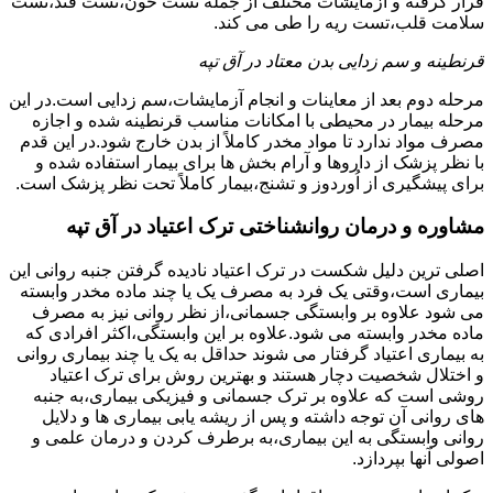
قرار گرفته و آزمایشات مختلف از جمله تست خون،تست قند،تست
سلامت قلب،تست ریه را طی می کند.
قرنطینه و سم زدایی بدن معتاد در آق تپه
مرحله دوم بعد از معاینات و انجام آزمایشات،سم زدایی است.در این
مرحله بیمار در محیطی با امکانات مناسب قرنطینه شده و اجازه
مصرف مواد ندارد تا مواد مخدر کاملاً از بدن خارج شود.در این قدم
با نظر پزشک از داروها و آرام بخش ها برای بیمار استفاده شده و
برای پیشگیری از اُوردوز و تشنج،بیمار کاملاً تحت نظر پزشک است.
مشاوره و درمان روانشناختی ترک اعتیاد در آق تپه
اصلی ترین دلیل شکست در ترک اعتیاد نادیده گرفتن جنبه روانی این
بیماری است،وقتی یک فرد به مصرف یک یا چند ماده مخدر وابسته
می شود علاوه بر وابستگی جسمانی،از نظر روانی نیز به مصرف
ماده مخدر وابسته می شود.علاوه بر این وابستگی،اکثر افرادی که
به بیماری اعتیاد گرفتار می شوند حداقل به یک یا چند بیماری روانی
و اختلال شخصیت دچار هستند و بهترین روش برای ترک اعتیاد
روشی است که علاوه بر ترک جسمانی و فیزیکی بیماری،به جنبه
های روانی آن توجه داشته و پس از ریشه یابی بیماری ها و دلایل
روانی وابستگی به این بیماری،به برطرف کردن و درمان علمی و
اصولی آنها بپردازد.