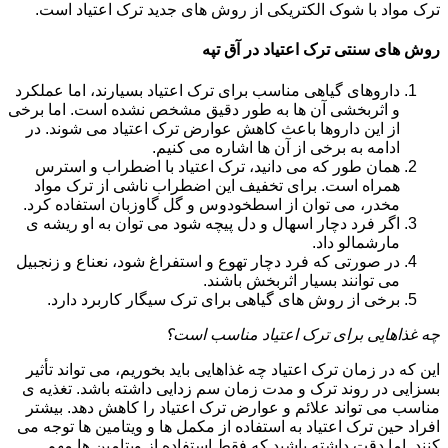
ترک مواد با شوک الکتریکی از روش های جدید ترک اعتیاد است.
روش های سنتی ترک اعتیاد در آق تپه
داروهای گیاهی مناسب برای ترک اعتیاد بسیارند، اما عملکرد
و اثربخشی آن ها به طور دقیق مشخص نشده است. اما برخی
از این داروها باعث کاهش عوارض ترک اعتیاد می شوند. در
ادامه به برخی از آن ها اشاره می کنیم.
همان طور که می دانید، ترک اعتیاد با اضطراب و استرس
همراه است. برای تخفیف این اضطراب ناشی از ترک مواد
مخدر، می توان از اسطخودوس و گل گاوزبان استفاده کرد.
اگر فرد دچار اسهال و دل پیچه شود می توان به او ریشه ی
مارشمالو داد.
در صورتی که فرد دچار تهوع و استفراغ شود، نعناع و زنجبیل
می توانند بسیار اثربخش باشند.
برخی از روش های گیاهی برای ترک سیگار کاربرد دارد.
چه غذاهایی برای ترک اعتیاد مناسب است؟
این که در زمان ترک اعتیاد چه غذاهایی باید بخوریم، می تواند تأثیر
بسزایی در روند ترک و مدت زمان سم زدایی داشته باشد. تغذیه ی
مناسب می تواند علائم و عوارض ترک اعتیاد را کاهش دهد. بیشتر
افراد حین ترک اعتیاد به استفاده از مکمل ها و ویتامین ها توجه می
کنند. اما دقت داشته باشید که فقط استفاده از ویتامین ها مهم