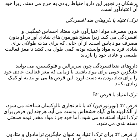
پزشکان در تجویز این دارو احتیاط زیادی به خرج می دهند، زیرا خود
آن اعتیادآور است.
ترک اعتیاد با داروهای ضد افسردگی
بدون مصرف مواد اعتیارآور، فرد معتاد احساس غمگینی و
افسردگی می کند. زیرا سطح هورمون های شادی آور در او بدون
مصرف مواد پایین است. از آن جایی که برای مدت طولانی برای
شادی فرد به مواد وابسته بوده، کمی طول می کشد تا مغز فعالیت
طبیعی و عادی خود را بازیابد.
داروهای ضدافسردگی چون سرترالین و فلوکستین، می توانند
جایگزین خوبی برای مواد باشند. تا زمانی که مغز فعالیت عادی خود
را برای شاد بودن به دست آورد، این قرص ها می توانند به او کمک
زیادی بکنند.
ترک اعتیاد با قرص B۲
قرص b۲ (بوپرنورفین) که با نام تجاری نالوکسان شناخته می شود،
از آلکالویئد های گیاه خشخاش بدست می آید. هرچند این قرص برای
ترک اعتیاد استفاده می شود، اما خود جزء مواد مخدر نیمه صنعتی
دسته بندی می شود.
از قرص b۲ برای ترک اعتیاد به عنوان جایگزین ترامادول و متادون