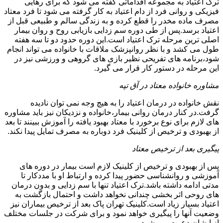
ترک اعتیاد به مجموعه اقداماتی گفته می شود که برای رهایی
فیزیکی و روانی فرد از دام اعتیاد به کار گرفته می شود تا فرد معتاد
مصرف ماده مخدر را قطع کرده و به زندگی سالم و طبیعی قبل از
اعتیاد برسد.پس از طی دوره سم زدایی بازیابی روح و روان بیمار
اصلی ترین مرحله ترک اعتیاد است.این دوره حدود دو تا سه هفته
طول می کشد و با نظر روانپزشک ملاقات با خانواده می تواند انجام
شود،برنامه های تفریحی نظیر بازی های گروهی و ورزشی نیز در
این مرحله در دستور کار قرار می گیرد.
مشاوره خانواده معتاد در آق تپه
نقش خانواده در درمان اعتیاد را به هیچ وجه نمی توان نادیده
گرفت.در کنار درمان روانی بیمار،خانواده و نزدیکان نیز باید مشاوره
های لازم برای نوع برخورد با معتاد بهبود یافته را آموزش ببینند تا بعد
از بهبودی و ترخیص از کلینیک فرد دوباره به مصرف تمایل پیدا نکند.
پیگیری بعد از ترخیص معتاد
پس از بهبودی و ترخیص از کلینیک لازم است بیمار در دوره های
آموزشی و روانشناسی حضور پیدا کرده و ارتباط او با مددکار تا
مدتی ادامه داشته باشد.ترک اعتیاد تنها با سم زدایی و بدون درمان
های روحی اثر بخشی چندانی نخواهد داشت و احتمال بازگشت به
اعتیاد بسیار زیاد است.کلینیک تهران پاک بعد از ترخیص بیماران نیز
وضعیت آنها را پیگیری خواهد نمود و برای شرکت در جلسات مختلف
از ایشان دعوت می شود.