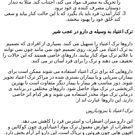
را تحریک به مصرف مواد می کند، اجتناب کند. مثلا به دیدار
دوستان مصرف کننده ی خود نرود.
کنار آمدن: فرد باید یاد بگیرد که با این حالت کنار بیاید و سعی
کند خُلق خود را بهبود ببخشد.
ترک اعتیاد به وسیله ی دارو در عجب شیر
داروها ترک اعتیاد را تسهیل می کنند. بسیاری از افرادی که تصمیم
به ترک اعتیاد می گیرند، روی تصمیم خود نمی مانند چون نمی توانند
با علائم ترک مواد کنار بیایند. داروهای خاصی هستند که این حالات را
تخفیف می دهند و ترک را برای فرد آسان تر می کنند.
داروهایی که برای ترک اعتیاد استفاده می شوند ممکن است برای
بیماران سرپایی و یا بیماران بستری شده در مراکز ترک اعتیاد تجویز
شوند. دوز مناسب هر بیمار با بیمار دیگر متفاوت است تا بهترین
اثربخشی در ترک مواد حاصل شود. داروهای مختلفی در برنامه ی
درمانی ترک مواد مخدر استفاده می شوند و هر کدام اثر خاصی
دارند. این داروها عبارت اند از:
ترک اعتیاد با بنزودیازپین
این دارو میزان اضطراب و استرس فرد را کاهش می دهد.
اضطراب از عوارض معمول ترک مواد اعتیادآوری چون کوکائین و
افیون هایی چون هروئین و تریاک است. این دارو اثر آرام بخش دارد.