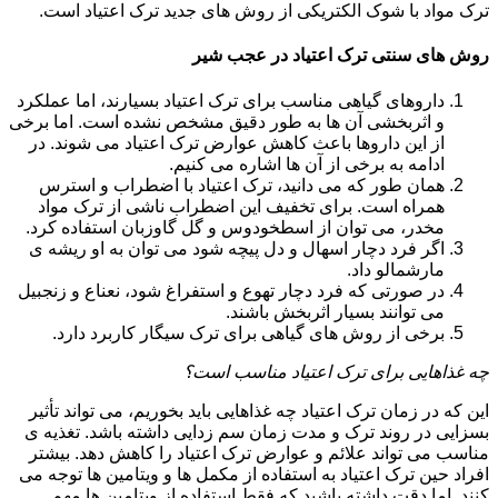
ترک مواد با شوک الکتریکی از روش های جدید ترک اعتیاد است.
روش های سنتی ترک اعتیاد در عجب شیر
داروهای گیاهی مناسب برای ترک اعتیاد بسیارند، اما عملکرد
و اثربخشی آن ها به طور دقیق مشخص نشده است. اما برخی
از این داروها باعث کاهش عوارض ترک اعتیاد می شوند. در
ادامه به برخی از آن ها اشاره می کنیم.
همان طور که می دانید، ترک اعتیاد با اضطراب و استرس
همراه است. برای تخفیف این اضطراب ناشی از ترک مواد
مخدر، می توان از اسطخودوس و گل گاوزبان استفاده کرد.
اگر فرد دچار اسهال و دل پیچه شود می توان به او ریشه ی
مارشمالو داد.
در صورتی که فرد دچار تهوع و استفراغ شود، نعناع و زنجبیل
می توانند بسیار اثربخش باشند.
برخی از روش های گیاهی برای ترک سیگار کاربرد دارد.
چه غذاهایی برای ترک اعتیاد مناسب است؟
این که در زمان ترک اعتیاد چه غذاهایی باید بخوریم، می تواند تأثیر
بسزایی در روند ترک و مدت زمان سم زدایی داشته باشد. تغذیه ی
مناسب می تواند علائم و عوارض ترک اعتیاد را کاهش دهد. بیشتر
افراد حین ترک اعتیاد به استفاده از مکمل ها و ویتامین ها توجه می
کنند. اما دقت داشته باشید که فقط استفاده از ویتامین ها مهم