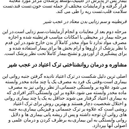
بیمار پس از پذیرش در کلینیک،توسط پزشکان مرکز مورد معاینه
قرار گرفته و آزمایشات مختلف از جمله تست خون،تست قند،تست
سلامت قلب،تست ریه را طی می کند.
قرنطینه و سم زدایی بدن معتاد در عجب شیر
مرحله دوم بعد از معاینات و انجام آزمایشات،سم زدایی است.در این
مرحله بیمار در محیطی با امکانات مناسب قرنطینه شده و اجازه
مصرف مواد ندارد تا مواد مخدر کاملاً از بدن خارج شود.در این قدم
با نظر پزشک از داروها و آرام بخش ها برای بیمار استفاده شده و
برای پیشگیری از اُوردوز و تشنج،بیمار کاملاً تحت نظر پزشک است.
مشاوره و درمان روانشناختی ترک اعتیاد در عجب شیر
اصلی ترین دلیل شکست در ترک اعتیاد نادیده گرفتن جنبه روانی این
بیماری است،وقتی یک فرد به مصرف یک یا چند ماده مخدر وابسته
می شود علاوه بر وابستگی جسمانی،از نظر روانی نیز به مصرف
ماده مخدر وابسته می شود.علاوه بر این وابستگی،اکثر افرادی که
به بیماری اعتیاد گرفتار می شوند حداقل به یک یا چند بیماری روانی
و اختلال شخصیت دچار هستند و بهترین روش برای ترک اعتیاد
روشی است که علاوه بر ترک جسمانی و فیزیکی بیماری،به جنبه
های روانی آن توجه داشته و پس از ریشه یابی بیماری ها و دلایل
روانی وابستگی به این بیماری،به برطرف کردن و درمان علمی و
اصولی آنها بپردازد.