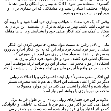
گسترده استفاده می شود. CBT به بیمار این امکان را می دهد تا
زوایای مختلف اعتیاد را ببیند و با مشکلاتی که این بیماری برای او
پدید آورده است روبه رو شود.
وقتی که یک فرد معتاد با عواقب بیماری خود آشنا شود و با روند آن
به خوبی آشنا باشد، بهتر می تواند به ترک آن بیندیشد. این درمان به
معتادان کمک می کند افکار منفی خود را بشناسند و با آن ها مقابله
کنند.
یکی از دلایل رفتن به سمت مواد مخدر، خاموش کردن این افکار
منفی در سر فرد است. فرد برای این که به این افکار اجازه ی ورود
به سرش را ندهد، به مواد مخدر روی می آورد. در صورتی که
مشکل اصلی فرد کشف شود و حل شود، فرد دیگر نیازی به
استفاده از مواد مخدر نمی بیند، از این رو فرایند ترک موفقیت آمیز
خواهد بود. در واقع با این درمان می تواند مشکل را از ریشه حل کند.
این افکار منفی معمولاً دلیل ایجاد افسردگی و یا اختلالات روانی
دیگر در کنار اعتیاد هستند. این اختلال ها هم باعث مصرف بیشتر
مواد شده و اعتیاد را تشدید می کند. در این موارد معمولا به
متخصص نورولوژی یا روانشناس نیاز است.
علاوه بر این فرد فشارهای روانی زیادی را در طول فرایند ترک
تحمل می کند. در اکثر موراد هم فرد با مشکلات عاطفی و خانوادگی
که در اثر اعتیاد برای فرد ایجاد شده است، دست و پنجه نرم می