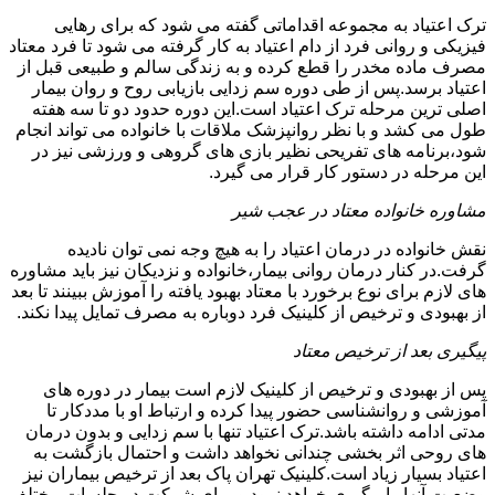
ترک اعتیاد به مجموعه اقداماتی گفته می شود که برای رهایی
فیزیکی و روانی فرد از دام اعتیاد به کار گرفته می شود تا فرد معتاد
مصرف ماده مخدر را قطع کرده و به زندگی سالم و طبیعی قبل از
اعتیاد برسد.پس از طی دوره سم زدایی بازیابی روح و روان بیمار
اصلی ترین مرحله ترک اعتیاد است.این دوره حدود دو تا سه هفته
طول می کشد و با نظر روانپزشک ملاقات با خانواده می تواند انجام
شود،برنامه های تفریحی نظیر بازی های گروهی و ورزشی نیز در
این مرحله در دستور کار قرار می گیرد.
مشاوره خانواده معتاد در عجب شیر
نقش خانواده در درمان اعتیاد را به هیچ وجه نمی توان نادیده
گرفت.در کنار درمان روانی بیمار،خانواده و نزدیکان نیز باید مشاوره
های لازم برای نوع برخورد با معتاد بهبود یافته را آموزش ببینند تا بعد
از بهبودی و ترخیص از کلینیک فرد دوباره به مصرف تمایل پیدا نکند.
پیگیری بعد از ترخیص معتاد
پس از بهبودی و ترخیص از کلینیک لازم است بیمار در دوره های
آموزشی و روانشناسی حضور پیدا کرده و ارتباط او با مددکار تا
مدتی ادامه داشته باشد.ترک اعتیاد تنها با سم زدایی و بدون درمان
های روحی اثر بخشی چندانی نخواهد داشت و احتمال بازگشت به
اعتیاد بسیار زیاد است.کلینیک تهران پاک بعد از ترخیص بیماران نیز
وضعیت آنها را پیگیری خواهد نمود و برای شرکت در جلسات مختلف