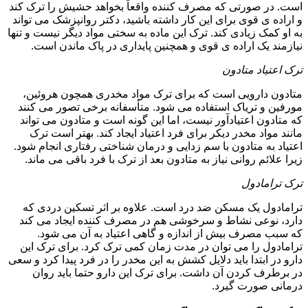
است. در صورتی که مصرف کننده واقعاً بخواهد حشیش را ترک کند
و اراده ی قوی برای این کار داشته باشید، دکتر روانپزشک می تواند
به او کمک زیادی کند. ترک این ماده به سختی مواد دیگر نیست و تنها
نیازمند یک اراده ی قوی و همچنین پایداری در پاک ماندن است.
ترک اعتیاد متادون
متادون دارویی است که برای ترک مواد مخدری همچون هروئین،
مورفین و تریاک استفاده می شود. متأسفانه برخی تصور می کنند
که متادون اعتیادآور نیست، اما این گونه است و متادون می تواند
مانند مواد مخدر دیکر برای فرد اعتیاد ایجاد کند. بهتر است ترک
اعتیاد به متادون با سم زدایی و درمان شناختی رفتاری انجام شود.
زیرا علائم روانی نیاز به متادون بعد از ترک با فرد باقی می ماند.
ترک ترامادول
ترامادول یک مسکن ضد درد است. علاوه بر اثر تسکین دردی که
دارد، نوعی نشاط و سرخوشی هم در مصرف کننده ایجاد می کند
که سبب مصرف بیش از اندازه و گاهی اعتیاد به آن می شود.
ترامادول را می توان در مدت زمان کمی ترک کرد. برای ترک این
دارو در ابتدا باید دلایل کشش به این مخدر را در فرد پیدا کرد و سعی
در برطرف کردن آن داشت. برای ترک این دارو حتما باید روان
درمانی صورت گیرد.