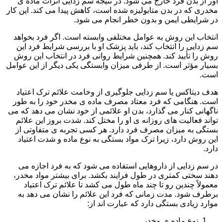
آور از بدن فرد خارج می شود. در نتیجه سم زدایی اثرات ماده ی
مخدری که در بدن متابولیزه شده است، کاهش پیدا می کند. این کار
در شرایطی ایمن و بدون خطر انجام می شود.
انتخاب این روش به عوامل مختلفی وابسته است. اگر فرد بخواهد
سم زدایی را انتخاب کند، باید پزشک او با بررسی شرایط فرد این
روش را تأیید کند. همچنین شرایط روانی فرد در انتخاب این روش
بسیار مؤثر است. از طرفی میزان وابستگی یکی دیگر از این عوامل
است.
هدف دیتاکس یا سم زدایی جلوگیری از وخامت علائم ترک اعتیاد
است. هنگامی که فرد معتاد مصرف ماده ی مخدر خود را به طور
ناگهانی کنار می گذارد، بدن او علائمی از خود نشان می دهد که می
تواند فعالیت های روزانه ی او را مختل کند. شدت بروز این علائم
بستگی به میزان مصرف فرد دارد. هر کسی تجربه ی متفاوتی از
این روش دارد، زیرا ترک مواد بستگی به نوع ماده و شدت اعتیاد
دارد.
در سم زدایی از داروهایی استفاده می شود که به فرد اجازه می
دهند سختی کمتری در طول فرایند بکشد. برای بیشتر مواد مخدر،
معمولاً چندین رو تا چند ماه طول می کشد تا علائم ترک اعتیاد
برطرف شود. مدت زمانی که فرد این علائم را نشان می دهد به
موارد زیادی بستگی دارد که عبارت اند از:
نوع ماده ی مخدر