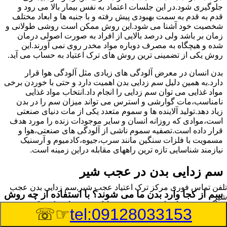
جلوگیری شود.در این جلسات اعتماد به نفس بیمار بالا می رود و
قدم به قدم به سمت بهبودی پیش رفته و با جنبه ها و ابعاد مختلف
شخصیت خود آشنا می شود.این روش ممکن است روشی طولانی و
زمان بر باشد ولی درصد بالایی از افراد به صورت اصولی درمان
شده و هیچگاه به مصرف دوباره مواد مخدر روی نمی آورند.این
روش یکی از تضمینی ترین روش های ترک اعتیاد به حساب می آید.
بدن انسان در معرض آلودگی های زیادی مثل آلودگی هوا قرار
دارد.به همین دلیل سم زدایی بدن اهمیت دارد و حتی با خوردن برخی
مواد غذایی می توان سم زدایی را انجام داد.انتخاب مواد غذایی
نامناسب،مات گوارشی و استرس می تواند میزان سم را در بدن
زیاد دهد.تولید آلاینده ها و سموم متعدد یکی از مات دنیای صنعتی
است،موادی که روزانه انسان و سایر موجودات زنده را مورد هدف
قرار داده است.تصفیه سموم ناشی از آلودگی های صنعتی،هوا و
مسمویت با فلزات سنگین مانند سرب،جیوه،کادمیوم و آرسنیک
نیازمند شناسایی تازه ترین راههای مقابله دراین زمینه است.
سم زدایی بدن در عجب شیر
تلفن تماس فوری
مرکز ترک اعتیاد عجب شیر,سم زدایی بدن عجب
سم از کجا وارد بدن ما می شوند؟ با استفاده از چه روش
شیر
هایی می توان این سم مضر را از بدن خارج کرد؟
☞☏
tel:09128033153
بطور کلی سم موجود در بدن به دو گروه عمده تقسیم می