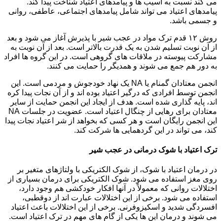
می کند نسبت به آسیب ها و پیامدهای اعتیاد شناخت پیدا کند.
پیامدهای اعتیاد می تواند شامل پیامدهای اجتماعی، عاطفی، روانی
و جسمی باشد.
روش ۱۲ قدم ترک مواد در عجب شیر با پذیرش آغاز می شود و بعد
از آن نوبت تسلیم شدن به یک قدرت بالاتر است. بعد از آن نوبت به
مشارکت پیوسته در ملاقات های گروهی است. در این گروه ها افراد
به دور هم جمع می شوند و همدیگر را حمایت می کنند.
انجمن معتادان گمنام یا NA یک نهاد خودجوش و مردمی است. این
انجمن توسط افرادی که درگیر اعتیاد بوده اند و از آن نجات پیدا کره
اند، پایه گذاری شده است. هدف از ایجاد این انجمن حمایت از سایر
معتادان برای رهایی از چنگال اعتیاد است. عضویت در جلسات NA
این انجمن رایگان است و هر کسی که بخواهد از شر اعتیاد نجات پیدا
کند، می تواند در این گردهمایی ها شرکت کند.
ترک اعتیاد با شوک درمانی در عجب شیر
در درمان اعتیاد با شوک، از شوک الکتریکی با ولتاژهای متغیر بر
روی مغز استفاده می شود. شوک الکتریکی برای درمان بسیاری از
اختلالات روانی که معمولاً در آنها افکار خودکشی هم وجود دارد،
استفاده می شود. برخی از این اختلالات عبارت اند از دوقطبی،
افسردگی شدید و اسکیزوفرنی. برخی از این اختلالات باعث اعتیاد
می شوند و درمان این ها یکی از گام های مهم در ترک اعتیاد است.