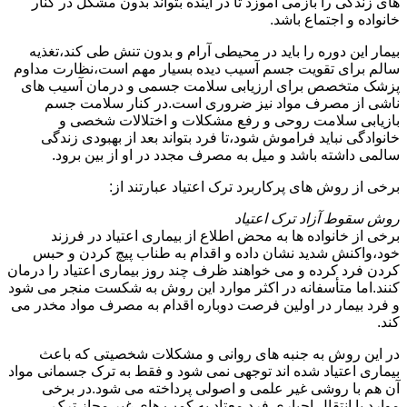
های زندگی را بازمی آموزد تا در آینده بتواند بدون مشکل در کنار
خانواده و اجتماع باشد.
بیمار این دوره را باید در محیطی آرام و بدون تنش طی کند،تغذیه
سالم برای تقویت جسم آسیب دیده بسیار مهم است،نظارت مداوم
پزشک متخصص برای ارزیابی سلامت جسمی و درمان آسیب های
ناشی از مصرف مواد نیز ضروری است.در کنار سلامت جسم
بازیابی سلامت روحی و رفع مشکلات و اختلالات شخصی و
خانوادگی نباید فراموش شود،تا فرد بتواند بعد از بهبودی زندگی
سالمی داشته باشد و میل به مصرف مجدد در او از بین برود.
برخی از روش های پرکاربرد ترک اعتیاد عبارتند از:
روش سقوط آزاد ترک اعتیاد
برخی از خانواده ها به محض اطلاع از بیماری اعتیاد در فرزند
خود،واکنش شدید نشان داده و اقدام به طناب پیچ کردن و حبس
کردن فرد کرده و می خواهند ظرف چند روز بیماری اعتیاد را درمان
کنند.اما متأسفانه در اکثر موارد این روش به شکست منجر می شود
و فرد بیمار در اولین فرصت دوباره اقدام به مصرف مواد مخدر می
کند.
در این روش به جنبه های روانی و مشکلات شخصیتی که باعث
بیماری اعتیاد شده اند توجهی نمی شود و فقط به ترک جسمانی مواد
آن هم با روشی غیر علمی و اصولی پرداخته می شود.در برخی
موارد با انتقال اجباری فرد معتاد به کمپ های غیر مجاز ترک