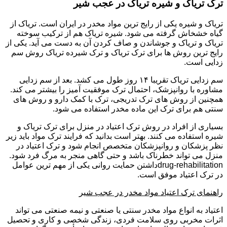
ترک تریاک و شیره تریاک در عجب شیر
تریاک و شیره یکی از رایج ترین مواد مخدر در ایران است. تریاک از
گیاه خشخاش گرفته می شود. شیره تریاک هم از ترکیب سوخته
تریاک و تریاک و جوشاندن و صاف کردن آن به دست می آید. یکی از
رایج ترین روش ها برای ترک تریاک و ترک شیرده تریاک روش سم
زدایی است.
سم زدایی تریاک تقریبا ۱۴ روز طول می کشد. بعد از سم زدایی
مشاوره با روانپزشک، احتمال ترک موفقیت آمیز را بیشتر می کند.
همچنین از روش های ترک تدریجی، ترک با کمک دارو و روش های
سنتی هم برای ترک این ماده مخدر استفاده می شود.
بسیاری از افراد در روش ترک اعتیاد در منزل برای ترک تریاک و
شیره استفاده می کنند. بهتر است بدانید که فرایند ترک مواد باید زیر
نظر پزشکان و روانپزشکان متخصص انجام شود و ترک اعتیاد در
منزل می تواند خطرناک باشد و حتی گاهی منجر به مرگ فرد شود.
drug-rehabilitationداشتن حمایت روانی یکی از مهم ترین عوامل
در ترک اعتیاد موفق است.
راهنمای ترک اعتیاد مواد مخدر در عجب شیر
اعتیاد به انواع مواد مخدر سنتی یا صنعتی و نیمه صنعتی می تواند
اثرات مخربی روی سلامت فردی، زندگی شخصی و کاری و تحصیل