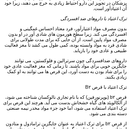
پزشکان در تجویز این دارو احتیاط زیادی به خرج می دهند، زیرا خود
آن اعتیادآور است.
ترک اعتیاد با داروهای ضد افسردگی
بدون مصرف مواد اعتیارآور، فرد معتاد احساس غمگینی و
افسردگی می کند. زیرا سطح هورمون های شادی آور در او بدون
مصرف مواد پایین است. از آن جایی که برای مدت طولانی برای
شادی فرد به مواد وابسته بوده، کمی طول می کشد تا مغز فعالیت
طبیعی و عادی خود را بازیابد.
داروهای ضدافسردگی چون سرترالین و فلوکستین، می توانند
جایگزین خوبی برای مواد باشند. تا زمانی که مغز فعالیت عادی خود
را برای شاد بودن به دست آورد، این قرص ها می توانند به او کمک
زیادی بکنند.
ترک اعتیاد با قرص B۲
قرص b۲ (بوپرنورفین) که با نام تجاری نالوکسان شناخته می شود،
از آلکالویئد های گیاه خشخاش بدست می آید. هرچند این قرص برای
ترک اعتیاد استفاده می شود، اما خود جزء مواد مخدر نیمه صنعتی
دسته بندی می شود.
از قرص b۲ برای ترک اعتیاد به عنوان جایگزین ترامادول و متادون