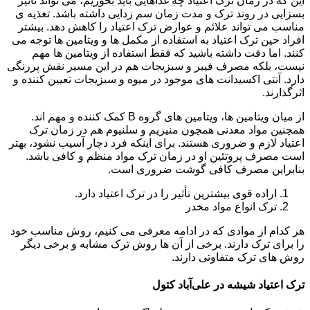
این که در زمان ترک اعتیاد چه غذاهایی باید بخوریم، می تواند تأثیر
بسزایی در روند ترک و مدت زمان سم زدایی داشته باشد. تغذیه ی
مناسب می تواند علائم و عوارض ترک اعتیاد را کاهش دهد. بیشتر
افراد حین ترک اعتیاد به استفاده از مکمل ها و ویتامین ها توجه می
کنند. اما دقت داشته باشید که فقط استفاده از ویتامین ها مهم
نیست، بلکه مصرف فیبر و سبزیجات هم در این مسیر نقش پررنگی
دارد. آنتی اکسیدانت های موجود در میوه و سبزیجات تعیین کننده و
اثرگذارند.
از میان ویتامین ها، ویتامین های گروه B کمک کننده و مهم اند.
همچنین مواد معدنی همچون منیزیم و سلنیوم هم در زمان ترک
اعتیاد لازم و ضروری هستند. برای اینکه فرد دچار آسیب نشود، بهتر
است مصرف پروتئین او در زمان ترک مواد منظم و کافی باشد.
بنابراین مصرف کافی گوشت ضروری است.
اراده قوی بیشترین تأثیر را در ترک اعتیاد دارد.
ترک انواع مواد مخدر
هر کدام از موادی که در ادامه معرفی می کنیم، روش مناسب خود
را برای ترک دارند. برخی از آن ها روش ترک مشابه و برخی دیگر
روش های ترک متفاوتی دارند.
ترک اعتیاد شیشه در علی‌آباد کتول