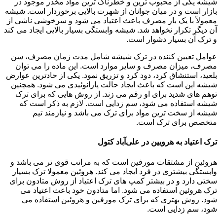
شیشه یکی از محبوب ترین و خطرناک ترین مواد مخدر موجود در
بازار است و در میان جوانان از شهرت بالایی برخوردار است. شیشه
معمولاً با یک بار مصرف باعث اعتیاد می شود و سرخوشی ناشی از
آن دیگر تکرار نخواهد شد. شیشه وابستگی بسیار بالایی ایجاد می کند
و ترک آن بسیار دشوار است.
عوامل تعیین کننده در ترک شیشه شامل مدت زمان مصرف، سن
مصرف، میزان مصرف و سایر موارد است. این ماده را می توان
بلعید، استنشاق کرد، دود کرد و تزریق نمود. یکی از حادترین عوارض
شیشه این است که باعث ایجاد حالت پارانوئیدی می شود. همچنین
توهم های شدید برای او رقم می زند. از روش هایی که برای ترک
شیشه استفاده می شود، سم زدایی است. لازم به ذکر است که
شیشه از سخت ترین مواد برای ترک می باشد و نیازمند تیم
متخصص برای ترک است.
ترک اعتیاد به هرویین در علی‌آباد کتول
هروئین از مشتقات مورفین است که به مراتب قوی تر می باشد و
وابستگی بیشتری در فرد ایجاد می کند. هروئین معمولا ترک بسیار
سختی دارد و در بیشتر کمپ های ترک اعتیاد از روش متادون برای
ترک هروئین استفاده می شود. اما متادون خود باعث اعتیاد می
شود. روش بهتری که برای ترک مورفین و هروئین استفاده می
شود، سم زدایی است.