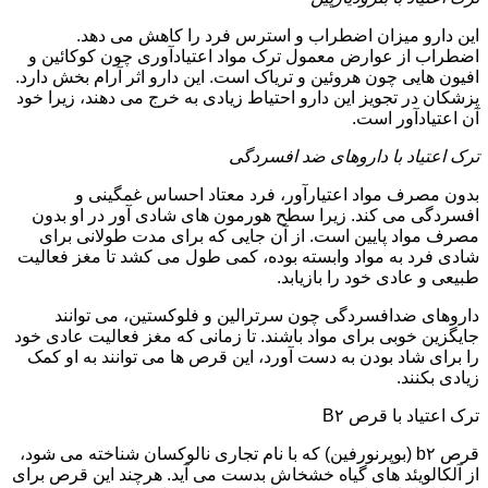
این دارو میزان اضطراب و استرس فرد را کاهش می دهد.
اضطراب از عوارض معمول ترک مواد اعتیادآوری چون کوکائین و
افیون هایی چون هروئین و تریاک است. این دارو اثر آرام بخش دارد.
پزشکان در تجویز این دارو احتیاط زیادی به خرج می دهند، زیرا خود
آن اعتیادآور است.
ترک اعتیاد با داروهای ضد افسردگی
بدون مصرف مواد اعتیارآور، فرد معتاد احساس غمگینی و
افسردگی می کند. زیرا سطح هورمون های شادی آور در او بدون
مصرف مواد پایین است. از آن جایی که برای مدت طولانی برای
شادی فرد به مواد وابسته بوده، کمی طول می کشد تا مغز فعالیت
طبیعی و عادی خود را بازیابد.
داروهای ضدافسردگی چون سرترالین و فلوکستین، می توانند
جایگزین خوبی برای مواد باشند. تا زمانی که مغز فعالیت عادی خود
را برای شاد بودن به دست آورد، این قرص ها می توانند به او کمک
زیادی بکنند.
ترک اعتیاد با قرص B۲
قرص b۲ (بوپرنورفین) که با نام تجاری نالوکسان شناخته می شود،
از آلکالویئد های گیاه خشخاش بدست می آید. هرچند این قرص برای