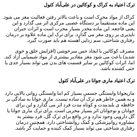
ترک اعتیاد به کراک و کوکائین در علی‌آباد کتول
کراک از مواد محرک است و باعث بالاتر رفتن فعالیت مغز می شود.
این ماده مستقیماً بر دستگاه عصبی مرکزی اثر می گذارد و این
یعنی فاجعه. این ماده مخدر بسیار مخرب است و اثرات جبران
ناپذیری بر روی مغز می گذارد. برای ترک این ماده علاوه بر درمان
رفتاری شناختی، سم زدایی آهسته هم باید صورت گیرد.
مصرف کوکائین با ایجاد حس سرخوشی (افزایش خلق و خوی
شدید) باعث می شود مغز مقادیر بیشتری از مواد شیمیایی آزاد کند.
اما، اثرات کوکائین بر سایر قسمت های بدن می تواند بسیار جدی یا
حتی کشنده باشد.
ترک اعتیاد ماری جوانا در علی‌آباد کتول
ماریجوانا وابستگی جسمی بسیار کم اما وابستگی روانی بالایی دارد
و به همین خاطر هم ترک آن ساده نیست. ماری جوانا به سادگی بر
حافظه ی بلندمدت و کوتاه مدت فرد اثر می گذارد و این برای
جوانان و نوجوانان اثر بسیار مخربی است. برای ترک ماری جوانا یا
گل دارویی وجود ندارد و در واقع برای ترک گل، فرد بیشتر به
مشاوره روانپزشکی و کمک روانشناختی دارد. همچنین درمان
رفتاری شناختی می تواند بسیار کمک کننده و حمایت گر باشد.