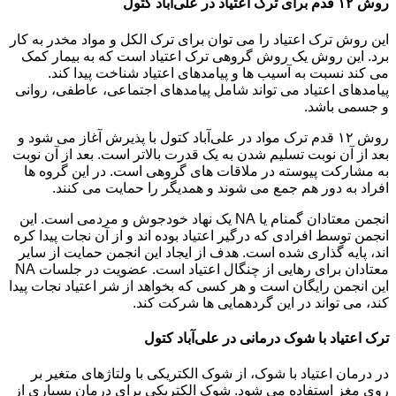
روش ۱۲ قدم برای ترک اعتیاد در علی‌آباد کتول
این روش ترک اعتیاد را می توان برای ترک الکل و مواد مخدر به کار
برد. این روش یک روش گروهی ترک اعتیاد است که به بیمار کمک
می کند نسبت به آسیب ها و پیامدهای اعتیاد شناخت پیدا کند.
پیامدهای اعتیاد می تواند شامل پیامدهای اجتماعی، عاطفی، روانی
و جسمی باشد.
روش ۱۲ قدم ترک مواد در علی‌آباد کتول با پذیرش آغاز می شود و
بعد از آن نوبت تسلیم شدن به یک قدرت بالاتر است. بعد از آن نوبت
به مشارکت پیوسته در ملاقات های گروهی است. در این گروه ها
افراد به دور هم جمع می شوند و همدیگر را حمایت می کنند.
انجمن معتادان گمنام یا NA یک نهاد خودجوش و مردمی است. این
انجمن توسط افرادی که درگیر اعتیاد بوده اند و از آن نجات پیدا کره
اند، پایه گذاری شده است. هدف از ایجاد این انجمن حمایت از سایر
معتادان برای رهایی از چنگال اعتیاد است. عضویت در جلسات NA
این انجمن رایگان است و هر کسی که بخواهد از شر اعتیاد نجات پیدا
کند، می تواند در این گردهمایی ها شرکت کند.
ترک اعتیاد با شوک درمانی در علی‌آباد کتول
در درمان اعتیاد با شوک، از شوک الکتریکی با ولتاژهای متغیر بر
روی مغز استفاده می شود. شوک الکتریکی برای درمان بسیاری از