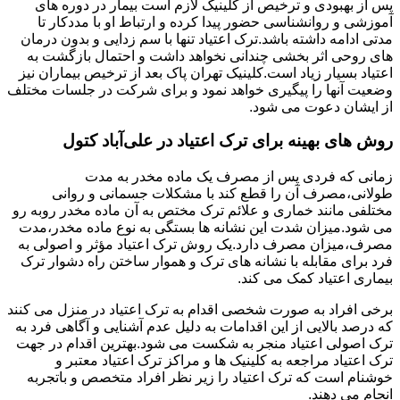
پس از بهبودی و ترخیص از کلینیک لازم است بیمار در دوره های
آموزشی و روانشناسی حضور پیدا کرده و ارتباط او با مددکار تا
مدتی ادامه داشته باشد.ترک اعتیاد تنها با سم زدایی و بدون درمان
های روحی اثر بخشی چندانی نخواهد داشت و احتمال بازگشت به
اعتیاد بسیار زیاد است.کلینیک تهران پاک بعد از ترخیص بیماران نیز
وضعیت آنها را پیگیری خواهد نمود و برای شرکت در جلسات مختلف
از ایشان دعوت می شود.
روش های بهینه برای ترک اعتیاد در علی‌آباد کتول
زمانی که فردی پس از مصرف یک ماده مخدر به مدت
طولانی،مصرف آن را قطع کند با مشکلات جسمانی و روانی
مختلفی مانند خماری و علائم ترک مختص به آن ماده مخدر روبه رو
می شود.میزان شدت این نشانه ها بستگی به نوع ماده مخدر،مدت
مصرف،میزان مصرف دارد.یک روش ترک اعتیاد مؤثر و اصولی به
فرد برای مقابله با نشانه های ترک و هموار ساختن راه دشوار ترک
بیماری اعتیاد کمک می کند.
برخی افراد به صورت شخصی اقدام به ترک اعتیاد در منزل می کنند
که درصد بالایی از این اقدامات به دلیل عدم آشنایی و آگاهی فرد به
ترک اصولی اعتیاد منجر به شکست می شود.بهترین اقدام در جهت
ترک اعتیاد مراجعه به کلینیک ها و مراکز ترک اعتیاد معتبر و
خوشنام است که ترک اعتیاد را زیر نظر افراد متخصص و باتجربه
انجام می دهند.