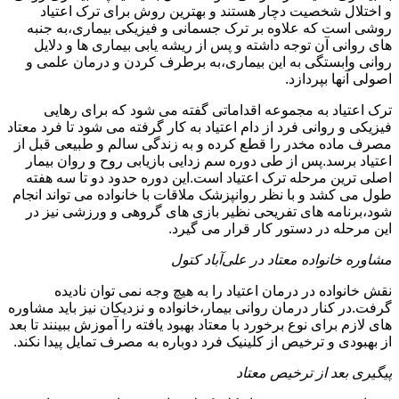
و اختلال شخصیت دچار هستند و بهترین روش برای ترک اعتیاد
روشی است که علاوه بر ترک جسمانی و فیزیکی بیماری،به جنبه
های روانی آن توجه داشته و پس از ریشه یابی بیماری ها و دلایل
روانی وابستگی به این بیماری،به برطرف کردن و درمان علمی و
اصولی آنها بپردازد.
ترک اعتیاد به مجموعه اقداماتی گفته می شود که برای رهایی
فیزیکی و روانی فرد از دام اعتیاد به کار گرفته می شود تا فرد معتاد
مصرف ماده مخدر را قطع کرده و به زندگی سالم و طبیعی قبل از
اعتیاد برسد.پس از طی دوره سم زدایی بازیابی روح و روان بیمار
اصلی ترین مرحله ترک اعتیاد است.این دوره حدود دو تا سه هفته
طول می کشد و با نظر روانپزشک ملاقات با خانواده می تواند انجام
شود،برنامه های تفریحی نظیر بازی های گروهی و ورزشی نیز در
این مرحله در دستور کار قرار می گیرد.
مشاوره خانواده معتاد در علی‌آباد کتول
نقش خانواده در درمان اعتیاد را به هیچ وجه نمی توان نادیده
گرفت.در کنار درمان روانی بیمار،خانواده و نزدیکان نیز باید مشاوره
های لازم برای نوع برخورد با معتاد بهبود یافته را آموزش ببینند تا بعد
از بهبودی و ترخیص از کلینیک فرد دوباره به مصرف تمایل پیدا نکند.
پیگیری بعد از ترخیص معتاد