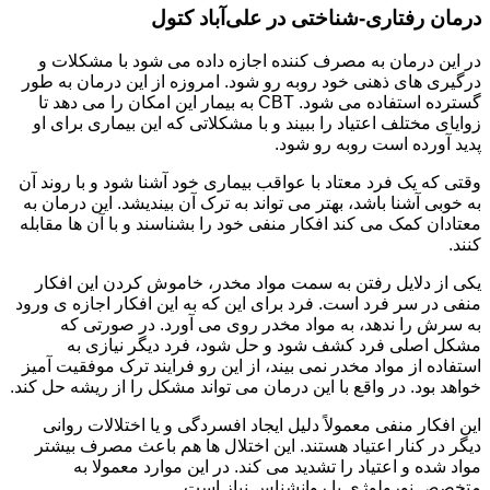
درمان رفتاری-شناختی در علی‌آباد کتول
در این درمان به مصرف کننده اجازه داده می شود با مشکلات و
درگیری های ذهنی خود روبه رو شود. امروزه از این درمان به طور
گسترده استفاده می شود. CBT به بیمار این امکان را می دهد تا
زوایای مختلف اعتیاد را ببیند و با مشکلاتی که این بیماری برای او
پدید آورده است روبه رو شود.
وقتی که یک فرد معتاد با عواقب بیماری خود آشنا شود و با روند آن
به خوبی آشنا باشد، بهتر می تواند به ترک آن بیندیشد. این درمان به
معتادان کمک می کند افکار منفی خود را بشناسند و با آن ها مقابله
کنند.
یکی از دلایل رفتن به سمت مواد مخدر، خاموش کردن این افکار
منفی در سر فرد است. فرد برای این که به این افکار اجازه ی ورود
به سرش را ندهد، به مواد مخدر روی می آورد. در صورتی که
مشکل اصلی فرد کشف شود و حل شود، فرد دیگر نیازی به
استفاده از مواد مخدر نمی بیند، از این رو فرایند ترک موفقیت آمیز
خواهد بود. در واقع با این درمان می تواند مشکل را از ریشه حل کند.
این افکار منفی معمولاً دلیل ایجاد افسردگی و یا اختلالات روانی
دیگر در کنار اعتیاد هستند. این اختلال ها هم باعث مصرف بیشتر
مواد شده و اعتیاد را تشدید می کند. در این موارد معمولا به
متخصص نورولوژی یا روانشناس نیاز است.