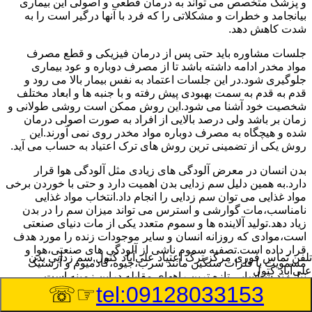
و پزشک متخصص می تواند به درمان قطعی و اصولی این بیماری
بیانجامد و خطرات و مشکلاتی را که فرد با آنها درگیر است را به
شدت کاهش دهد.
جلسات مشاوره باید حتی پس از درمان فیزیکی و قطع مصرف
مواد مخدر ادامه داشته باشد تا از مصرف دوباره و عود بیماری
جلوگیری شود.در این جلسات اعتماد به نفس بیمار بالا می رود و
قدم به قدم به سمت بهبودی پیش رفته و با جنبه ها و ابعاد مختلف
شخصیت خود آشنا می شود.این روش ممکن است روشی طولانی و
زمان بر باشد ولی درصد بالایی از افراد به صورت اصولی درمان
شده و هیچگاه به مصرف دوباره مواد مخدر روی نمی آورند.این
روش یکی از تضمینی ترین روش های ترک اعتیاد به حساب می آید.
بدن انسان در معرض آلودگی های زیادی مثل آلودگی هوا قرار
دارد.به همین دلیل سم زدایی بدن اهمیت دارد و حتی با خوردن برخی
مواد غذایی می توان سم زدایی را انجام داد.انتخاب مواد غذایی
نامناسب،مات گوارشی و استرس می تواند میزان سم را در بدن
زیاد دهد.تولید آلاینده ها و سموم متعدد یکی از مات دنیای صنعتی
است،موادی که روزانه انسان و سایر موجودات زنده را مورد هدف
قرار داده است.تصفیه سموم ناشی از آلودگی های صنعتی،هوا و
تلفن تماس فوری
مرکز ترک اعتیاد علی‌آباد کتول,سم زدایی بدن
مسمویت با فلزات سنگین مانند سرب،جیوه،کادمیوم و آرسنیک
علی‌آباد کتول
نیازمند شناسایی تازه ترین راههای مقابله دراین زمینه است.
☞☏
tel:09128033153
سم زدایی بدن در علی‌آباد کتول