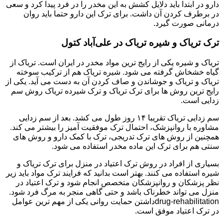
دارو در ابتدا باید دلایل کشش به این مخدر را در فرد پیدا کرد و سعی
در برطرف کردن آن داشت. برای ترک این دارو حتما باید روان
درمانی صورت گیرد.
ترک تریاک و شیره تریاک در علی‌آباد کتول
تریاک و شیره یکی از رایج ترین مواد مخدر در ایران است. تریاک از
گیاه خشخاش گرفته می شود. شیره تریاک هم از ترکیب سوخته
تریاک و تریاک و جوشاندن و صاف کردن آن به دست می آید. یکی از
رایج ترین روش ها برای ترک تریاک و ترک شیرده تریاک روش سم
زدایی است.
سم زدایی تریاک تقریبا ۱۴ روز طول می کشد. بعد از سم زدایی
مشاوره با روانپزشک، احتمال ترک موفقیت آمیز را بیشتر می کند.
همچنین از روش های ترک تدریجی، ترک با کمک دارو و روش های
سنتی هم برای ترک این ماده مخدر استفاده می شود.
بسیاری از افراد در روش ترک اعتیاد در منزل برای ترک تریاک و
شیره استفاده می کنند. بهتر است بدانید که فرایند ترک مواد باید زیر
نظر پزشکان و روانپزشکان متخصص انجام شود و ترک اعتیاد در
منزل می تواند خطرناک باشد و حتی گاهی منجر به مرگ فرد شود.
drug-rehabilitationداشتن حمایت روانی یکی از مهم ترین عوامل
در ترک اعتیاد موفق است.