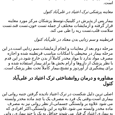
است.
معاینه پزشکی ترک اعتیاد در علی‌آباد کتول
بیمار پس از پذیرش در کلینیک،توسط پزشکان مرکز مورد معاینه
قرار گرفته و آزمایشات مختلف از جمله تست خون،تست قند،تست
سلامت قلب،تست ریه را طی می کند.
قرنطینه و سم زدایی بدن معتاد در علی‌آباد کتول
مرحله دوم بعد از معاینات و انجام آزمایشات،سم زدایی است.در این
مرحله بیمار در محیطی با امکانات مناسب قرنطینه شده و اجازه
مصرف مواد ندارد تا مواد مخدر کاملاً از بدن خارج شود.در این قدم
با نظر پزشک از داروها و آرام بخش ها برای بیمار استفاده شده و
برای پیشگیری از اُوردوز و تشنج،بیمار کاملاً تحت نظر پزشک است.
مشاوره و درمان روانشناختی ترک اعتیاد در علی‌آباد
کتول
اصلی ترین دلیل شکست در ترک اعتیاد نادیده گرفتن جنبه روانی این
بیماری است،وقتی یک فرد به مصرف یک یا چند ماده مخدر وابسته
می شود علاوه بر وابستگی جسمانی،از نظر روانی نیز به مصرف
ماده مخدر وابسته می شود.علاوه بر این وابستگی،اکثر افرادی که
به بیماری اعتیاد گرفتار می شوند حداقل به یک یا چند بیماری روانی