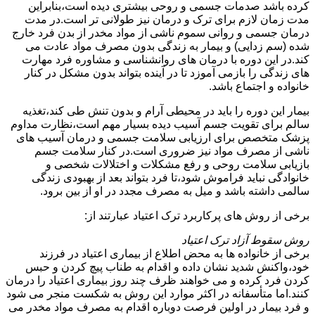
کرده باشد صدمات جسمی و روحی بیشتری دیده است،بنابراین
مدت زمان لازم برای ترک و درمان نیز طولانی تر است.در مدت
درمان جسمی و روانی سموم ناشی از مواد مخدر از بدن فرد خارج
شده (سم زدایی) و بیمار به زندگی بدون مصرف مواد عادت می
کند.در این دوره با درمان های روانشناسی و مشاوره فرد مهارت
های زندگی را بازمی آموزد تا در آینده بتواند بدون مشکل در کنار
خانواده و اجتماع باشد.
بیمار این دوره را باید در محیطی آرام و بدون تنش طی کند،تغذیه
سالم برای تقویت جسم آسیب دیده بسیار مهم است،نظارت مداوم
پزشک متخصص برای ارزیابی سلامت جسمی و درمان آسیب های
ناشی از مصرف مواد نیز ضروری است.در کنار سلامت جسم
بازیابی سلامت روحی و رفع مشکلات و اختلالات شخصی و
خانوادگی نباید فراموش شود،تا فرد بتواند بعد از بهبودی زندگی
سالمی داشته باشد و میل به مصرف مجدد در او از بین برود.
برخی از روش های پرکاربرد ترک اعتیاد عبارتند از:
روش سقوط آزاد ترک اعتیاد
برخی از خانواده ها به محض اطلاع از بیماری اعتیاد در فرزند
خود،واکنش شدید نشان داده و اقدام به طناب پیچ کردن و حبس
کردن فرد کرده و می خواهند ظرف چند روز بیماری اعتیاد را درمان
کنند.اما متأسفانه در اکثر موارد این روش به شکست منجر می شود
و فرد بیمار در اولین فرصت دوباره اقدام به مصرف مواد مخدر می