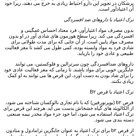
پزشکان در تجویز این دارو احتیاط زیادی به خرج می دهند، زیرا خود
آن اعتیادآور است.
ترک اعتیاد با داروهای ضد افسردگی
بدون مصرف مواد اعتیارآور، فرد معتاد احساس غمگینی و
افسردگی می کند. زیرا سطح هورمون های شادی آور در او بدون
مصرف مواد پایین است. از آن جایی که برای مدت طولانی برای
شادی فرد به مواد وابسته بوده، کمی طول می کشد تا مغز فعالیت
طبیعی و عادی خود را بازیابد.
داروهای ضدافسردگی چون سرترالین و فلوکستین، می توانند
جایگزین خوبی برای مواد باشند. تا زمانی که مغز فعالیت عادی خود
را برای شاد بودن به دست آورد، این قرص ها می توانند به او کمک
زیادی بکنند.
ترک اعتیاد با قرص B۲
قرص b۲ (بوپرنورفین) که با نام تجاری نالوکسان شناخته می شود،
از آلکالویئد های گیاه خشخاش بدست می آید. هرچند این قرص برای
ترک اعتیاد استفاده می شود، اما خود جزء مواد مخدر نیمه صنعتی
دسته بندی می شود.
از قرص b۲ برای ترک اعتیاد به عنوان جایگزین ترامادول و متادون