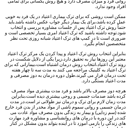
روانی فرد و میزان مصرف دارد و هیچ روش یکسانی برای تمامی
افراد وجود ندارد.
ممکن است روشی که برای ترک بیماری اعتیاد در یک فرد به خوبی
عمل کرده باشد،برای یک بیمار دیگر جواب عکس داشته باشد.باید
حتماً روش ترک اعتیاد پس از جلسات مشاوره بررسی و انتخاب
شود.توجه داشته باشید که ترک اعتیاد امری بسیار تخصصی است و
ضروری است تا در کمپ های ترک اعتیاد شبانه روزی تحت نظر
متخصصین انجام بگیرد.
بنابراین انتخاب روش ترک اعتیاد و پیدا کردن یک مرکز ترک اعتیاد
معتبر این روزها نیاز به تحقیق دارد،زیرا یکی از دلایل شکست در
روند ترک اعتیاد،انتخاب روش درمان اشتباه است،بیمارانی که برای
ترک اعتیاد به کلینیک مراجعه می کنند به مدت سه تا چهار هفته
تحت درمان قرار می گیرند،طول دوره درمان به دوز مصرفی و
مدت اعتیاد بستگی دارد.
هرچه دوز مصرف بالاتر باشد و فرد مدت بیشتری مواد مصرف
کرده باشد صدمات جسمی و روحی بیشتری دیده است،بنابراین
مدت زمان لازم برای ترک و درمان نیز طولانی تر است.در مدت
درمان جسمی و روانی سموم ناشی از مواد مخدر از بدن فرد خارج
شده (سم زدایی) و بیمار به زندگی بدون مصرف مواد عادت می
کند.در این دوره با درمان های روانشناسی و مشاوره فرد مهارت
های زندگی را بازمی آموزد تا در آینده بتواند بدون مشکل در کنار