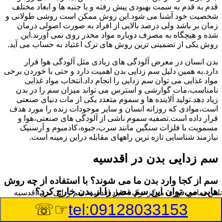
قدم به قدم به سمت بهبودی پیش رفته و با جنبه ها و ابعاد مختلف
شخصیت خود آشنا می شود.این روش ممکن است روشی طولانی و
زمان بر باشد ولی درصد بالایی از افراد به صورت اصولی درمان
شده و هیچگاه به مصرف دوباره مواد مخدر روی نمی آورند.این
روش یکی از تضمینی ترین روش های ترک اعتیاد به حساب می آید.
بدن انسان در معرض آلودگی های زیادی مثل آلودگی هوا قرار
دارد.به همین دلیل سم زدایی بدن اهمیت دارد و حتی با خوردن برخی
مواد غذایی می توان سم زدایی را انجام داد.انتخاب مواد غذایی
نامناسب،مات گوارشی و استرس می تواند میزان سم را در بدن
زیاد دهد.تولید آلاینده ها و سموم متعدد یکی از مات دنیای صنعتی
است،موادی که روزانه انسان و سایر موجودات زنده را مورد هدف
قرار داده است.تصفیه سموم ناشی از آلودگی های صنعتی،هوا و
مسمویت با فلزات سنگین مانند سرب،جیوه،کادمیوم و آرسنیک
نیازمند شناسایی تازه ترین راههای مقابله دراین زمینه است.
سم زدایی بدن در اقدسیه
سم از کجا وارد بدن ما می شوند؟ با استفاده از چه روش
هایی می توان این سم مضر را از بدن خارج کرد؟
تلفن تماس فوری
مرکز ترک اعتیاد اقدسیه,سم زدایی بدن اقدسیه
☞☏
tel:09128033153
بطور کلی سم موجود در بدن به دو گروه عمده تقسیم می
شوند.بخش بزرگی از این سموم مثل مواد به جا مانده از سموم