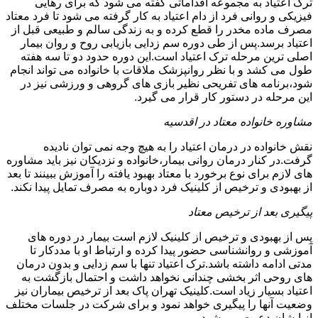
ترک اعتیاد به مجموعه اقداماتی گفته می شود که برای رهایی
فیزیکی و روانی فرد از دام اعتیاد به کار گرفته می شود تا فرد معتاد
مصرف ماده مخدر را قطع کرده و به زندگی سالم و طبیعی قبل از
اعتیاد برسد.پس از طی دوره سم زدایی بازیابی روح و روان بیمار
اصلی ترین مرحله ترک اعتیاد است.این دوره حدود دو تا سه هفته
طول می کشد و با نظر روانپزشک ملاقات با خانواده می تواند انجام
شود،برنامه های تفریحی نظیر بازی های گروهی و ورزشی نیز در
این مرحله در دستور کار قرار می گیرد.
مشاوره خانواده معتاد در اقدسیه
نقش خانواده در درمان اعتیاد را به هیچ وجه نمی توان نادیده
گرفت.در کنار درمان روانی بیمار،خانواده و نزدیکان نیز باید مشاوره
های لازم برای نوع برخورد با معتاد بهبود یافته را آموزش ببینند تا بعد
از بهبودی و ترخیص از کلینیک فرد دوباره به مصرف تمایل پیدا نکند.
پیگیری بعد از ترخیص معتاد
پس از بهبودی و ترخیص از کلینیک لازم است بیمار در دوره های
آموزشی و روانشناسی حضور پیدا کرده و ارتباط او با مددکار تا
مدتی ادامه داشته باشد.ترک اعتیاد تنها با سم زدایی و بدون درمان
های روحی اثر بخشی چندانی نخواهد داشت و احتمال بازگشت به
اعتیاد بسیار زیاد است.کلینیک تهران پاک بعد از ترخیص بیماران نیز
وضعیت آنها را پیگیری خواهد نمود و برای شرکت در جلسات مختلف
از ایشان دعوت می شود.