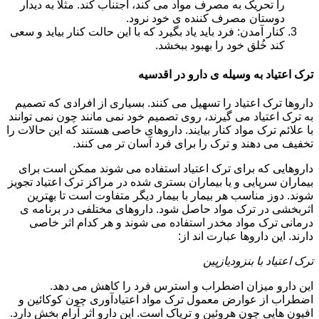
را تحریک به مصرف مواد می کند، اجتناب کند. مثلا به دیدار
دوستان مصرف کننده ی خود نرود.
کنار آمدن: فرد باید یاد بگیرد که با این حالت کنار بیاید و سعی
کند خُلق خود را بهبود ببخشد.
ترک اعتیاد به وسیله ی دارو در اقدسیه
داروها ترک اعتیاد را تسهیل می کنند. بسیاری از افرادی که تصمیم
به ترک اعتیاد می گیرند، روی تصمیم خود نمی مانند چون نمی توانند
با علائم ترک مواد کنار بیایند. داروهای خاصی هستند که این حالات را
تخفیف می دهند و ترک را برای فرد آسان تر می کنند.
داروهایی که برای ترک اعتیاد استفاده می شوند ممکن است برای
بیماران سرپایی و یا بیماران بستری شده در مراکز ترک اعتیاد تجویز
شوند. دوز مناسب هر بیمار با بیمار دیگر متفاوت است تا بهترین
اثربخشی در ترک مواد حاصل شود. داروهای مختلفی در برنامه ی
درمانی ترک مواد مخدر استفاده می شوند و هر کدام اثر خاصی
دارند. این داروها عبارت اند از:
ترک اعتیاد با بنزودیازپین
این دارو میزان اضطراب و استرس فرد را کاهش می دهد.
اضطراب از عوارض معمول ترک مواد اعتیادآوری چون کوکائین و
افیون هایی چون هروئین و تریاک است. این دارو اثر آرام بخش دارد.