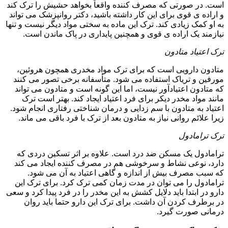
است. در صورتی که مصرف کننده واقعاً بخواهد حشیش را ترک کند
و اراده ی قوی برای این کار داشته باشید، دکتر روانپزشک می تواند
به او کمک زیادی کند. ترک این ماده به سختی مواد دیگر نیست و تنها
نیازمند یک اراده ی قوی و همچنین پایداری در پاک ماندن است.
ترک اعتیاد متادون
متادون دارویی است که برای ترک مواد مخدری همچون هروئین،
مورفین و تریاک استفاده می شود. متأسفانه برخی تصور می کنند
که متادون اعتیادآور نیست، اما این گونه است و متادون می تواند
مانند مواد مخدر دیکر برای فرد اعتیاد ایجاد کند. بهتر است ترک
اعتیاد به متادون با سم زدایی و درمان شناختی رفتاری انجام شود.
زیرا علائم روانی نیاز به متادون بعد از ترک با فرد باقی می ماند.
ترک ترامادول
ترامادول یک مسکن ضد درد است. علاوه بر اثر تسکین دردی که
دارد، نوعی نشاط و سرخوشی هم در مصرف کننده ایجاد می کند
که سبب مصرف بیش از اندازه و گاهی اعتیاد به آن می شود.
ترامادول را می توان در مدت زمان کمی ترک کرد. برای ترک این
دارو در ابتدا باید دلایل کشش به این مخدر را در فرد پیدا کرد و سعی
در برطرف کردن آن داشت. برای ترک این دارو حتما باید روان
درمانی صورت گیرد.