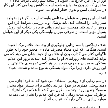
آور از بدن فرد خارج می شود. در نتیجه سم زدایی اثرات ماده ی
مخدری که در بدن متابولیزه شده است، کاهش پیدا می کند. این کار
در شرایطی ایمن و بدون خطر انجام می شود.
انتخاب این روش به عوامل مختلفی وابسته است. اگر فرد بخواهد
سم زدایی را انتخاب کند، باید پزشک او با بررسی شرایط فرد این
روش را تأیید کند. همچنین شرایط روانی فرد در انتخاب این روش
بسیار مؤثر است. از طرفی میزان وابستگی یکی دیگر از این عوامل
است.
هدف دیتاکس یا سم زدایی جلوگیری از وخامت علائم ترک اعتیاد
است. هنگامی که فرد معتاد مصرف ماده ی مخدر خود را به طور
ناگهانی کنار می گذارد، بدن او علائمی از خود نشان می دهد که می
تواند فعالیت های روزانه ی او را مختل کند. شدت بروز این علائم
بستگی به میزان مصرف فرد دارد. هر کسی تجربه ی متفاوتی از
این روش دارد، زیرا ترک مواد بستگی به نوع ماده و شدت اعتیاد
دارد.
در سم زدایی از داروهایی استفاده می شود که به فرد اجازه می
دهند سختی کمتری در طول فرایند بکشد. برای بیشتر مواد مخدر،
معمولاً چندین رو تا چند ماه طول می کشد تا علائم ترک اعتیاد
برطرف شود. مدت زمانی که فرد این علائم را نشان می دهد به
موارد زیادی بستگی دارد که عبارت اند از:
نوع ماده ی مخدر