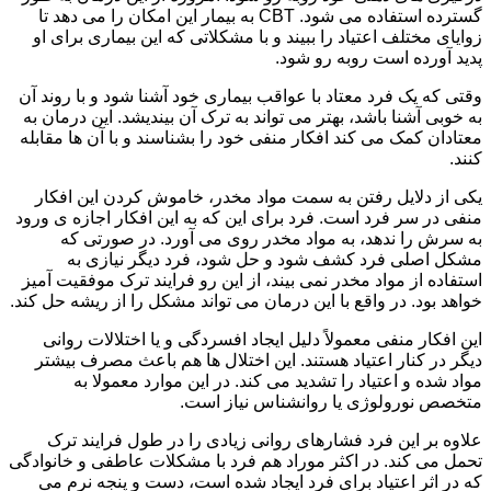
گسترده استفاده می شود. CBT به بیمار این امکان را می دهد تا
زوایای مختلف اعتیاد را ببیند و با مشکلاتی که این بیماری برای او
پدید آورده است روبه رو شود.
وقتی که یک فرد معتاد با عواقب بیماری خود آشنا شود و با روند آن
به خوبی آشنا باشد، بهتر می تواند به ترک آن بیندیشد. این درمان به
معتادان کمک می کند افکار منفی خود را بشناسند و با آن ها مقابله
کنند.
یکی از دلایل رفتن به سمت مواد مخدر، خاموش کردن این افکار
منفی در سر فرد است. فرد برای این که به این افکار اجازه ی ورود
به سرش را ندهد، به مواد مخدر روی می آورد. در صورتی که
مشکل اصلی فرد کشف شود و حل شود، فرد دیگر نیازی به
استفاده از مواد مخدر نمی بیند، از این رو فرایند ترک موفقیت آمیز
خواهد بود. در واقع با این درمان می تواند مشکل را از ریشه حل کند.
این افکار منفی معمولاً دلیل ایجاد افسردگی و یا اختلالات روانی
دیگر در کنار اعتیاد هستند. این اختلال ها هم باعث مصرف بیشتر
مواد شده و اعتیاد را تشدید می کند. در این موارد معمولا به
متخصص نورولوژی یا روانشناس نیاز است.
علاوه بر این فرد فشارهای روانی زیادی را در طول فرایند ترک
تحمل می کند. در اکثر موراد هم فرد با مشکلات عاطفی و خانوادگی
که در اثر اعتیاد برای فرد ایجاد شده است، دست و پنجه نرم می