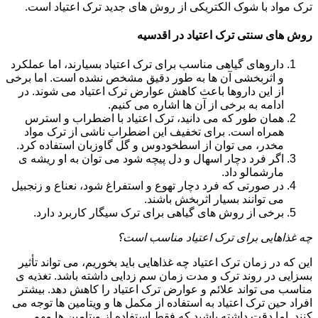
ترک مواد با شوک الکتریکی از روش های جدید ترک اعتیاد است.
روش های سنتی ترک اعتیاد در اقدسیه
داروهای گیاهی مناسب برای ترک اعتیاد بسیارند، اما عملکرد
و اثربخشی آن ها به طور دقیق مشخص نشده است. اما برخی
از این داروها باعث کاهش عوارض ترک اعتیاد می شوند. در
ادامه به برخی از آن ها اشاره می کنیم.
همان طور که می دانید، ترک اعتیاد با اضطراب و استرس
همراه است. برای تخفیف این اضطراب ناشی از ترک مواد
مخدر، می توان از اسطخودوس و گل گاوزبان استفاده کرد.
اگر فرد دچار اسهال و دل پیچه شود می توان به او ریشه ی
مارشمالو داد.
در صورتی که فرد دچار تهوع و استفراغ شود، نعناع و زنجبیل
می توانند بسیار اثربخش باشند.
برخی از روش های گیاهی برای ترک سیگار کاربرد دارد.
چه غذاهایی برای ترک اعتیاد مناسب است؟
این که در زمان ترک اعتیاد چه غذاهایی باید بخوریم، می تواند تأثیر
بسزایی در روند ترک و مدت زمان سم زدایی داشته باشد. تغذیه ی
مناسب می تواند علائم و عوارض ترک اعتیاد را کاهش دهد. بیشتر
افراد حین ترک اعتیاد به استفاده از مکمل ها و ویتامین ها توجه می
کنند. اما دقت داشته باشید که فقط استفاده از ویتامین ها مهم