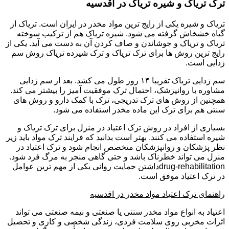
ترک تریاک و شیره تریاک در اقدسیه
تریاک و شیره یکی از رایج ترین مواد مخدر در ایران است. تریاک از
گیاه خشخاش گرفته می شود. شیره تریاک هم از ترکیب سوخته
تریاک و تریاک و جوشاندن و صاف کردن آن به دست می آید. یکی از
رایج ترین روش ها برای ترک تریاک و ترک شیرده تریاک روش سم
زدایی است.
سم زدایی تریاک تقریبا ۱۴ روز طول می کشد. بعد از سم زدایی
مشاوره با روانپزشک، احتمال ترک موفقیت آمیز را بیشتر می کند.
همچنین از روش های ترک تدریجی، ترک با کمک دارو و روش های
سنتی هم برای ترک این ماده مخدر استفاده می شود.
بسیاری از افراد در روش ترک اعتیاد در منزل برای ترک تریاک و
شیره استفاده می کنند. بهتر است بدانید که فرایند ترک مواد باید زیر
نظر پزشکان و روانپزشکان متخصص انجام شود و ترک اعتیاد در
منزل می تواند خطرناک باشد و حتی گاهی منجر به مرگ فرد شود.
drug-rehabilitationداشتن حمایت روانی یکی از مهم ترین عوامل
در ترک اعتیاد موفق است.
راهنمای ترک اعتیاد مواد مخدر در اقدسیه
اعتیاد به انواع مواد مخدر سنتی یا صنعتی و نیمه صنعتی می تواند
اثرات مخربی روی سلامت فردی، زندگی شخصی و کاری و تحصیل