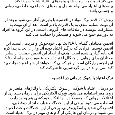
می کند نسبت به آسیب ها و پیامدهای اعتیاد شناخت پیدا کند.
پیامدهای اعتیاد می تواند شامل پیامدهای اجتماعی، عاطفی، روانی
و جسمی باشد.
روش ۱۲ قدم ترک مواد در اقدسیه با پذیرش آغاز می شود و بعد از
آن نوبت تسلیم شدن به یک قدرت بالاتر است. بعد از آن نوبت به
مشارکت پیوسته در ملاقات های گروهی است. در این گروه ها افراد
به دور هم جمع می شوند و همدیگر را حمایت می کنند.
انجمن معتادان گمنام یا NA یک نهاد خودجوش و مردمی است. این
انجمن توسط افرادی که درگیر اعتیاد بوده اند و از آن نجات پیدا کره
اند، پایه گذاری شده است. هدف از ایجاد این انجمن حمایت از سایر
معتادان برای رهایی از چنگال اعتیاد است. عضویت در جلسات NA
این انجمن رایگان است و هر کسی که بخواهد از شر اعتیاد نجات پیدا
کند، می تواند در این گردهمایی ها شرکت کند.
ترک اعتیاد با شوک درمانی در اقدسیه
در درمان اعتیاد با شوک، از شوک الکتریکی با ولتاژهای متغیر بر
روی مغز استفاده می شود. شوک الکتریکی برای درمان بسیاری از
اختلالات روانی که معمولاً در آنها افکار خودکشی هم وجود دارد،
استفاده می شود. برخی از این اختلالات عبارت اند از دوقطبی،
افسردگی شدید و اسکیزوفرنی. برخی از این اختلالات باعث اعتیاد
می شوند و درمان این ها یکی از گام های مهم در ترک اعتیاد است.