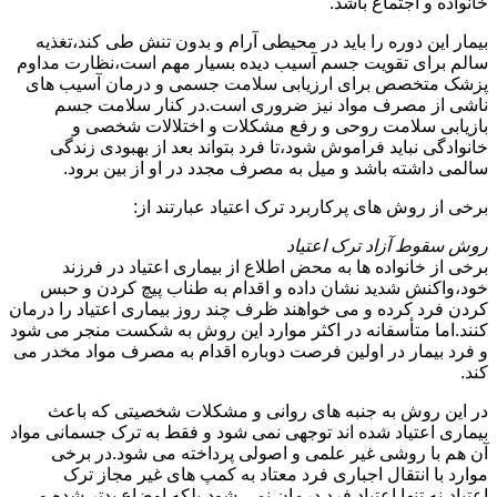
خانواده و اجتماع باشد.
بیمار این دوره را باید در محیطی آرام و بدون تنش طی کند،تغذیه
سالم برای تقویت جسم آسیب دیده بسیار مهم است،نظارت مداوم
پزشک متخصص برای ارزیابی سلامت جسمی و درمان آسیب های
ناشی از مصرف مواد نیز ضروری است.در کنار سلامت جسم
بازیابی سلامت روحی و رفع مشکلات و اختلالات شخصی و
خانوادگی نباید فراموش شود،تا فرد بتواند بعد از بهبودی زندگی
سالمی داشته باشد و میل به مصرف مجدد در او از بین برود.
برخی از روش های پرکاربرد ترک اعتیاد عبارتند از:
روش سقوط آزاد ترک اعتیاد
برخی از خانواده ها به محض اطلاع از بیماری اعتیاد در فرزند
خود،واکنش شدید نشان داده و اقدام به طناب پیچ کردن و حبس
کردن فرد کرده و می خواهند ظرف چند روز بیماری اعتیاد را درمان
کنند.اما متأسفانه در اکثر موارد این روش به شکست منجر می شود
و فرد بیمار در اولین فرصت دوباره اقدام به مصرف مواد مخدر می
کند.
در این روش به جنبه های روانی و مشکلات شخصیتی که باعث
بیماری اعتیاد شده اند توجهی نمی شود و فقط به ترک جسمانی مواد
آن هم با روشی غیر علمی و اصولی پرداخته می شود.در برخی
موارد با انتقال اجباری فرد معتاد به کمپ های غیر مجاز ترک
اعتیاد،نه تنها اعتیاد فرد درمان نمی شود،بلکه اوضاع بدتر شده و