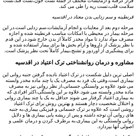
قرار گرفته و آزمایشات مختلف از جمله تست خون،تست قند،تست
سلامت قلب،تست ریه را طی می کند.
قرنطینه و سم زدایی بدن معتاد در اقدسیه
مرحله دوم بعد از معاینات و انجام آزمایشات،سم زدایی است.در این
مرحله بیمار در محیطی با امکانات مناسب قرنطینه شده و اجازه
مصرف مواد ندارد تا مواد مخدر کاملاً از بدن خارج شود.در این قدم
با نظر پزشک از داروها و آرام بخش ها برای بیمار استفاده شده و
برای پیشگیری از اُوردوز و تشنج،بیمار کاملاً تحت نظر پزشک است.
مشاوره و درمان روانشناختی ترک اعتیاد در اقدسیه
اصلی ترین دلیل شکست در ترک اعتیاد نادیده گرفتن جنبه روانی این
بیماری است،وقتی یک فرد به مصرف یک یا چند ماده مخدر وابسته
می شود علاوه بر وابستگی جسمانی،از نظر روانی نیز به مصرف
ماده مخدر وابسته می شود.علاوه بر این وابستگی،اکثر افرادی که
به بیماری اعتیاد گرفتار می شوند حداقل به یک یا چند بیماری روانی
و اختلال شخصیت دچار هستند و بهترین روش برای ترک اعتیاد
روشی است که علاوه بر ترک جسمانی و فیزیکی بیماری،به جنبه
های روانی آن توجه داشته و پس از ریشه یابی بیماری ها و دلایل
روانی وابستگی به این بیماری،به برطرف کردن و درمان علمی و
اصولی آنها بپردازد.