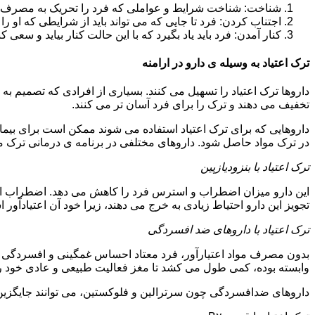
شناخت: شناخت شرایط و عواملی که فرد را تحریک به مصرف دوبار
اجتناب کردن: فرد تا جایی که می تواند باید از شرایطی که او ر
کنار آمدن: فرد باید یاد بگیرد که با این حالت کنار بیاید و سعی ک
ترک اعتیاد به وسیله ی دارو در ارامنه
داروها ترک اعتیاد را تسهیل می کنند. بسیاری از افرادی که تصمیم به ت
تخفیف می دهند و ترک را برای فرد آسان تر می کنند.
داروهایی که برای ترک اعتیاد استفاده می شوند ممکن است برای بیمارا
در ترک مواد حاصل شود. داروهای مختلفی در برنامه ی درمانی ترک مواد
ترک اعتیاد با بنزودیازپین
این دارو میزان اضطراب و استرس فرد را کاهش می دهد. اضطراب از ع
تجویز این دارو احتیاط زیادی به خرج می دهند، زیرا خود آن اعتیادآور 
ترک اعتیاد با داروهای ضد افسردگی
بدون مصرف مواد اعتیارآور، فرد معتاد احساس غمگینی و افسردگی م
وابسته بوده، کمی طول می کشد تا مغز فعالیت طبیعی و عادی خود را ب
داروهای ضدافسردگی چون سرترالین و فلوکستین، می توانند جایگزین خو