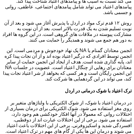
می کند نسبت به آسیب ها و پیامدهای اعتیاد شناخت پیدا کند.
پیامدهای اعتیاد می تواند شامل پیامدهای اجتماعی، عاطفی، روانی
و جسمی باشد.
روش ۱۲ قدم ترک مواد در اردل با پذیرش آغاز می شود و بعد از آن
نوبت تسلیم شدن به یک قدرت بالاتر است. بعد از آن نوبت به
مشارکت پیوسته در ملاقات های گروهی است. در این گروه ها افراد
به دور هم جمع می شوند و همدیگر را حمایت می کنند.
انجمن معتادان گمنام یا NA یک نهاد خودجوش و مردمی است. این
انجمن توسط افرادی که درگیر اعتیاد بوده اند و از آن نجات پیدا کره
اند، پایه گذاری شده است. هدف از ایجاد این انجمن حمایت از سایر
معتادان برای رهایی از چنگال اعتیاد است. عضویت در جلسات NA
این انجمن رایگان است و هر کسی که بخواهد از شر اعتیاد نجات پیدا
کند، می تواند در این گردهمایی ها شرکت کند.
ترک اعتیاد با شوک درمانی در اردل
در درمان اعتیاد با شوک، از شوک الکتریکی با ولتاژهای متغیر بر
روی مغز استفاده می شود. شوک الکتریکی برای درمان بسیاری از
اختلالات روانی که معمولاً در آنها افکار خودکشی هم وجود دارد،
استفاده می شود. برخی از این اختلالات عبارت اند از دوقطبی،
افسردگی شدید و اسکیزوفرنی. برخی از این اختلالات باعث اعتیاد
می شوند و درمان این ها یکی از گام های مهم در ترک اعتیاد است.