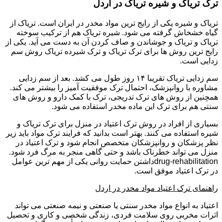
ترک تریاک و شیره تریاک در اردل
تریاک و شیره یکی از رایج ترین مواد مخدر در ایران است. تریاک از
گیاه خشخاش گرفته می شود. شیره تریاک هم از ترکیب سوخته
تریاک و تریاک و جوشاندن و صاف کردن آن به دست می آید. یکی از
رایج ترین روش ها برای ترک تریاک و ترک شیرده تریاک روش سم
زدایی است.
سم زدایی تریاک تقریبا ۱۴ روز طول می کشد. بعد از سم زدایی
مشاوره با روانپزشک، احتمال ترک موفقیت آمیز را بیشتر می کند.
همچنین از روش های ترک تدریجی، ترک با کمک دارو و روش های
سنتی هم برای ترک این ماده مخدر استفاده می شود.
بسیاری از افراد در روش ترک اعتیاد در منزل برای ترک تریاک و
شیره استفاده می کنند. بهتر است بدانید که فرایند ترک مواد باید زیر
نظر پزشکان و روانپزشکان متخصص انجام شود و ترک اعتیاد در
منزل می تواند خطرناک باشد و حتی گاهی منجر به مرگ فرد شود.
drug-rehabilitationداشتن حمایت روانی یکی از مهم ترین عوامل
در ترک اعتیاد موفق است.
راهنمای ترک اعتیاد مواد مخدر در اردل
اعتیاد به انواع مواد مخدر سنتی یا صنعتی و نیمه صنعتی می تواند
اثرات مخربی روی سلامت فردی، زندگی شخصی و کاری و تحصیل