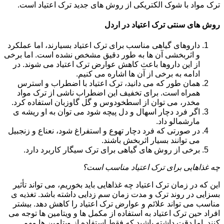
ترک مواد با شوک الکتریکی از روش های جدید ترک اعتیاد است.
روش های سنتی ترک اعتیاد در اردل
داروهای گیاهی مناسب برای ترک اعتیاد بسیارند، اما عملکرد
و اثربخشی آن ها به طور دقیق مشخص نشده است. اما برخی
از این داروها باعث کاهش عوارض ترک اعتیاد می شوند. در
ادامه به برخی از آن ها اشاره می کنیم.
همان طور که می دانید، ترک اعتیاد با اضطراب و استرس
همراه است. برای تخفیف این اضطراب ناشی از ترک مواد
مخدر، می توان از اسطخودوس و گل گاوزبان استفاده کرد.
اگر فرد دچار اسهال و دل پیچه شود می توان به او ریشه ی
مارشمالو داد.
در صورتی که فرد دچار تهوع و استفراغ شود، نعناع و زنجبیل
می توانند بسیار اثربخش باشند.
برخی از روش های گیاهی برای ترک سیگار کاربرد دارد.
چه غذاهایی برای ترک اعتیاد مناسب است؟
این که در زمان ترک اعتیاد چه غذاهایی باید بخوریم، می تواند تأثیر
بسزایی در روند ترک و مدت زمان سم زدایی داشته باشد. تغذیه ی
مناسب می تواند علائم و عوارض ترک اعتیاد را کاهش دهد. بیشتر
افراد حین ترک اعتیاد به استفاده از مکمل ها و ویتامین ها توجه می
کنند. اما دقت داشته باشید که فقط استفاده از ویتامین ها مهم