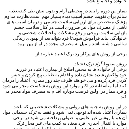
خانواده و اجتماع باشد.
بیمار این دوره را باید در محیطی آرام و بدون تنش طی کند،تغذیه
سالم برای تقویت جسم آسیب دیده بسیار مهم است،نظارت مداوم
پزشک متخصص برای ارزیابی سلامت جسمی و درمان آسیب های
ناشی از مصرف مواد نیز ضروری است.در کنار سلامت جسم
بازیابی سلامت روحی و رفع مشکلات و اختلالات شخصی و
خانوادگی نباید فراموش شود،تا فرد بتواند بعد از بهبودی زندگی
سالمی داشته باشد و میل به مصرف مجدد در او از بین برود.
برخی از روش های پرکاربرد ترک اعتیاد عبارتند از:
روش سقوط آزاد ترک اعتیاد
برخی از خانواده ها به محض اطلاع از بیماری اعتیاد در فرزند
خود،واکنش شدید نشان داده و اقدام به طناب پیچ کردن و حبس
کردن فرد کرده و می خواهند ظرف چند روز بیماری اعتیاد را درمان
کنند.اما متأسفانه در اکثر موارد این روش به شکست منجر می شود
و فرد بیمار در اولین فرصت دوباره اقدام به مصرف مواد مخدر می
کند.
در این روش به جنبه های روانی و مشکلات شخصیتی که باعث
بیماری اعتیاد شده اند توجهی نمی شود و فقط به ترک جسمانی مواد
آن هم با روشی غیر علمی و اصولی پرداخته می شود.در برخی
موارد با انتقال اجباری فرد معتاد به کمپ های غیر مجاز ترک
اعتیاد،نه تنها اعتیاد فرد درمان نمی شود،بلکه اوضاع بدتر شده و