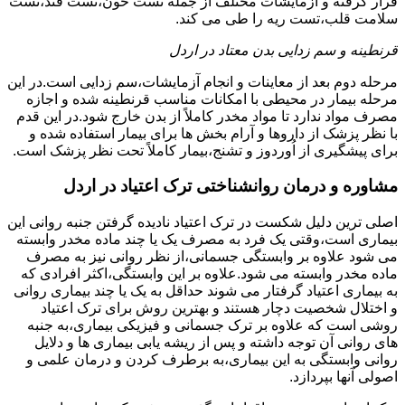
قرار گرفته و آزمایشات مختلف از جمله تست خون،تست قند،تست
سلامت قلب،تست ریه را طی می کند.
قرنطینه و سم زدایی بدن معتاد در اردل
مرحله دوم بعد از معاینات و انجام آزمایشات،سم زدایی است.در این
مرحله بیمار در محیطی با امکانات مناسب قرنطینه شده و اجازه
مصرف مواد ندارد تا مواد مخدر کاملاً از بدن خارج شود.در این قدم
با نظر پزشک از داروها و آرام بخش ها برای بیمار استفاده شده و
برای پیشگیری از اُوردوز و تشنج،بیمار کاملاً تحت نظر پزشک است.
مشاوره و درمان روانشناختی ترک اعتیاد در اردل
اصلی ترین دلیل شکست در ترک اعتیاد نادیده گرفتن جنبه روانی این
بیماری است،وقتی یک فرد به مصرف یک یا چند ماده مخدر وابسته
می شود علاوه بر وابستگی جسمانی،از نظر روانی نیز به مصرف
ماده مخدر وابسته می شود.علاوه بر این وابستگی،اکثر افرادی که
به بیماری اعتیاد گرفتار می شوند حداقل به یک یا چند بیماری روانی
و اختلال شخصیت دچار هستند و بهترین روش برای ترک اعتیاد
روشی است که علاوه بر ترک جسمانی و فیزیکی بیماری،به جنبه
های روانی آن توجه داشته و پس از ریشه یابی بیماری ها و دلایل
روانی وابستگی به این بیماری،به برطرف کردن و درمان علمی و
اصولی آنها بپردازد.