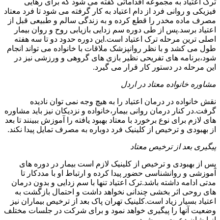
ترک اعتیاد به مجموعه اقداماتی گفته می شود که برای رهایی
فیزیکی و روانی فرد از دام اعتیاد به کار گرفته می شود تا فرد معتاد
مصرف ماده مخدر را قطع کرده و به زندگی سالم و طبیعی قبل از
اعتیاد برسد.پس از طی دوره سم زدایی بازیابی روح و روان بیمار
اصلی ترین مرحله ترک اعتیاد است.این دوره حدود دو تا سه هفته
طول می کشد و با نظر روانپزشک ملاقات با خانواده می تواند انجام
شود،برنامه های تفریحی نظیر بازی های گروهی و ورزشی نیز در
این مرحله در دستور کار قرار می گیرد.
مشاوره خانواده معتاد در اردل
نقش خانواده در درمان اعتیاد را به هیچ وجه نمی توان نادیده
گرفت.در کنار درمان روانی بیمار،خانواده و نزدیکان نیز باید مشاوره
های لازم برای نوع برخورد با معتاد بهبود یافته را آموزش ببینند تا بعد
از بهبودی و ترخیص از کلینیک فرد دوباره به مصرف تمایل پیدا نکند.
پیگیری بعد از ترخیص معتاد
پس از بهبودی و ترخیص از کلینیک لازم است بیمار در دوره های
آموزشی و روانشناسی حضور پیدا کرده و ارتباط او با مددکار تا
مدتی ادامه داشته باشد.ترک اعتیاد تنها با سم زدایی و بدون درمان
های روحی اثر بخشی چندانی نخواهد داشت و احتمال بازگشت به
اعتیاد بسیار زیاد است.کلینیک تهران پاک بعد از ترخیص بیماران نیز
وضعیت آنها را پیگیری خواهد نمود و برای شرکت در جلسات مختلف
از ایشان دعوت می شود.