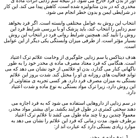
آور از بدن فرد خارج می شود. در نتیجه سم زدایی اثرات ماده ی
مخدری که در بدن متابولیزه شده است، کاهش پیدا می کند. این کار
در شرایطی ایمن و بدون خطر انجام می شود.
انتخاب این روش به عوامل مختلفی وابسته است. اگر فرد بخواهد
سم زدایی را انتخاب کند، باید پزشک او با بررسی شرایط فرد این
روش را تأیید کند. همچنین شرایط روانی فرد در انتخاب این روش
بسیار مؤثر است. از طرفی میزان وابستگی یکی دیگر از این عوامل
است.
هدف دیتاکس یا سم زدایی جلوگیری از وخامت علائم ترک اعتیاد
است. هنگامی که فرد معتاد مصرف ماده ی مخدر خود را به طور
ناگهانی کنار می گذارد، بدن او علائمی از خود نشان می دهد که می
تواند فعالیت های روزانه ی او را مختل کند. شدت بروز این علائم
بستگی به میزان مصرف فرد دارد. هر کسی تجربه ی متفاوتی از
این روش دارد، زیرا ترک مواد بستگی به نوع ماده و شدت اعتیاد
دارد.
در سم زدایی از داروهایی استفاده می شود که به فرد اجازه می
دهند سختی کمتری در طول فرایند بکشد. برای بیشتر مواد مخدر،
معمولاً چندین رو تا چند ماه طول می کشد تا علائم ترک اعتیاد
برطرف شود. مدت زمانی که فرد این علائم را نشان می دهد به
موارد زیادی بستگی دارد که عبارت اند از:
نوع ماده ی مخدر