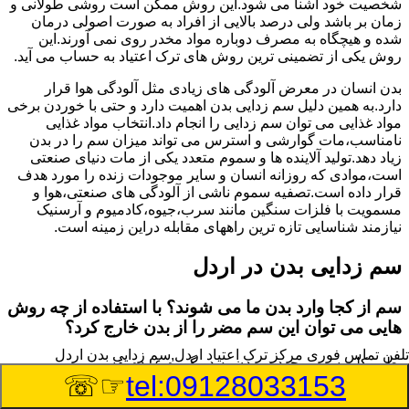
شخصیت خود آشنا می شود.این روش ممکن است روشی طولانی و
زمان بر باشد ولی درصد بالایی از افراد به صورت اصولی درمان
شده و هیچگاه به مصرف دوباره مواد مخدر روی نمی آورند.این
روش یکی از تضمینی ترین روش های ترک اعتیاد به حساب می آید.
بدن انسان در معرض آلودگی های زیادی مثل آلودگی هوا قرار
دارد.به همین دلیل سم زدایی بدن اهمیت دارد و حتی با خوردن برخی
مواد غذایی می توان سم زدایی را انجام داد.انتخاب مواد غذایی
نامناسب،مات گوارشی و استرس می تواند میزان سم را در بدن
زیاد دهد.تولید آلاینده ها و سموم متعدد یکی از مات دنیای صنعتی
است،موادی که روزانه انسان و سایر موجودات زنده را مورد هدف
قرار داده است.تصفیه سموم ناشی از آلودگی های صنعتی،هوا و
مسمویت با فلزات سنگین مانند سرب،جیوه،کادمیوم و آرسنیک
نیازمند شناسایی تازه ترین راههای مقابله دراین زمینه است.
سم زدایی بدن در اردل
سم از کجا وارد بدن ما می شوند؟ با استفاده از چه روش
هایی می توان این سم مضر را از بدن خارج کرد؟
تلفن تماس فوری
مرکز ترک اعتیاد اردل,سم زدایی بدن اردل
بطور کلی سم موجود در بدن به دو گروه عمده تقسیم می
☞☏
tel:09128033153
شوند.بخش بزرگی از این سموم مثل مواد به جا مانده از سموم
گیاهی و آفت کش ها،فلزات سنگین ناشی از آلودگی هوا،انواع