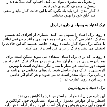
را تحریک به مصرف مواد می کند، اجتناب کند. مثلا به دیدار
دوستان مصرف کننده ی خود نرود.
کنار آمدن: فرد باید یاد بگیرد که با این حالت کنار بیاید و سعی
کند خُلق خود را بهبود ببخشد.
ترک اعتیاد به وسیله ی دارو در اردل
داروها ترک اعتیاد را تسهیل می کنند. بسیاری از افرادی که تصمیم
به ترک اعتیاد می گیرند، روی تصمیم خود نمی مانند چون نمی توانند
با علائم ترک مواد کنار بیایند. داروهای خاصی هستند که این حالات را
تخفیف می دهند و ترک را برای فرد آسان تر می کنند.
داروهایی که برای ترک اعتیاد استفاده می شوند ممکن است برای
بیماران سرپایی و یا بیماران بستری شده در مراکز ترک اعتیاد تجویز
شوند. دوز مناسب هر بیمار با بیمار دیگر متفاوت است تا بهترین
اثربخشی در ترک مواد حاصل شود. داروهای مختلفی در برنامه ی
درمانی ترک مواد مخدر استفاده می شوند و هر کدام اثر خاصی
دارند. این داروها عبارت اند از:
ترک اعتیاد با بنزودیازپین
این دارو میزان اضطراب و استرس فرد را کاهش می دهد.
اضطراب از عوارض معمول ترک مواد اعتیادآوری چون کوکائین و
افیون هایی چون هروئین و تریاک است. این دارو اثر آرام بخش دارد.