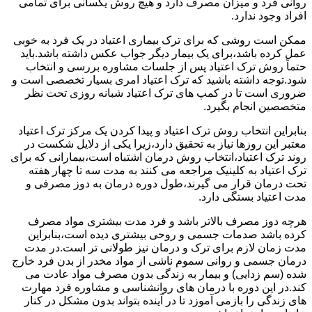
روانی فرد و میزان مصرف دارد و هیچ روش یکسانی برای تمامی
افراد وجود ندارد.
ممکن است روشی که برای ترک بیماری اعتیاد در یک فرد به خوبی
عمل کرده باشد،برای یک بیمار دیگر جواب عکس داشته باشد.باید
حتماً روش ترک اعتیاد پس از جلسات مشاوره بررسی و انتخاب
شود.توجه داشته باشید که ترک اعتیاد امری بسیار تخصصی است و
ضروری است تا در کمپ های ترک اعتیاد شبانه روزی تحت نظر
متخصصین انجام بگیرد.
بنابراین انتخاب روش ترک اعتیاد و پیدا کردن یک مرکز ترک اعتیاد
معتبر این روزها نیاز به تحقیق دارد،زیرا یکی از دلایل شکست در
روند ترک اعتیاد،انتخاب روش درمان اشتباه است،بیمارانی که برای
ترک اعتیاد به کلینیک مراجعه می کنند به مدت سه تا چهار هفته
تحت درمان قرار می گیرند،طول دوره درمان به دوز مصرفی و
مدت اعتیاد بستگی دارد.
هرچه دوز مصرف بالاتر باشد و فرد مدت بیشتری مواد مصرف
کرده باشد صدمات جسمی و روحی بیشتری دیده است،بنابراین
مدت زمان لازم برای ترک و درمان نیز طولانی تر است.در مدت
درمان جسمی و روانی سموم ناشی از مواد مخدر از بدن فرد خارج
شده (سم زدایی) و بیمار به زندگی بدون مصرف مواد عادت می
کند.در این دوره با درمان های روانشناسی و مشاوره فرد مهارت
های زندگی را بازمی آموزد تا در آینده بتواند بدون مشکل در کنار