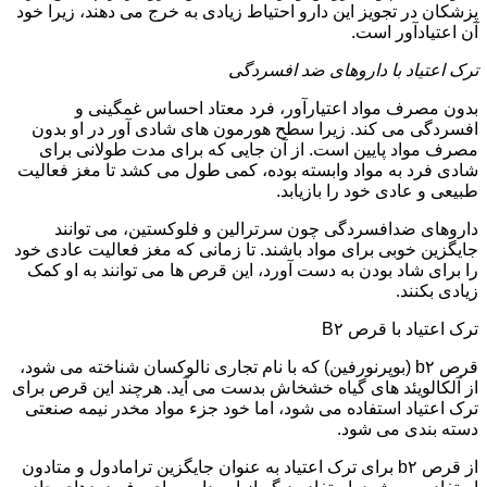
پزشکان در تجویز این دارو احتیاط زیادی به خرج می دهند، زیرا خود
آن اعتیادآور است.
ترک اعتیاد با داروهای ضد افسردگی
بدون مصرف مواد اعتیارآور، فرد معتاد احساس غمگینی و
افسردگی می کند. زیرا سطح هورمون های شادی آور در او بدون
مصرف مواد پایین است. از آن جایی که برای مدت طولانی برای
شادی فرد به مواد وابسته بوده، کمی طول می کشد تا مغز فعالیت
طبیعی و عادی خود را بازیابد.
داروهای ضدافسردگی چون سرترالین و فلوکستین، می توانند
جایگزین خوبی برای مواد باشند. تا زمانی که مغز فعالیت عادی خود
را برای شاد بودن به دست آورد، این قرص ها می توانند به او کمک
زیادی بکنند.
ترک اعتیاد با قرص B۲
قرص b۲ (بوپرنورفین) که با نام تجاری نالوکسان شناخته می شود،
از آلکالویئد های گیاه خشخاش بدست می آید. هرچند این قرص برای
ترک اعتیاد استفاده می شود، اما خود جزء مواد مخدر نیمه صنعتی
دسته بندی می شود.
از قرص b۲ برای ترک اعتیاد به عنوان جایگزین ترامادول و متادون