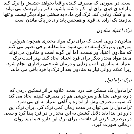
است. در صورتی که مصرف کننده واقعاً بخواهد حشیش را ترک کند
و اراده ی قوی برای این کار داشته باشید، دکتر روانپزشک می تواند
به او کمک زیادی کند. ترک این ماده به سختی مواد دیگر نیست و تنها
نیازمند یک اراده ی قوی و همچنین پایداری در پاک ماندن است.
ترک اعتیاد متادون
متادون دارویی است که برای ترک مواد مخدری همچون هروئین،
مورفین و تریاک استفاده می شود. متأسفانه برخی تصور می کنند
که متادون اعتیادآور نیست، اما این گونه است و متادون می تواند
مانند مواد مخدر دیکر برای فرد اعتیاد ایجاد کند. بهتر است ترک
اعتیاد به متادون با سم زدایی و درمان شناختی رفتاری انجام شود.
زیرا علائم روانی نیاز به متادون بعد از ترک با فرد باقی می ماند.
ترک ترامادول
ترامادول یک مسکن ضد درد است. علاوه بر اثر تسکین دردی که
دارد، نوعی نشاط و سرخوشی هم در مصرف کننده ایجاد می کند
که سبب مصرف بیش از اندازه و گاهی اعتیاد به آن می شود.
ترامادول را می توان در مدت زمان کمی ترک کرد. برای ترک این
دارو در ابتدا باید دلایل کشش به این مخدر را در فرد پیدا کرد و سعی
در برطرف کردن آن داشت. برای ترک این دارو حتما باید روان
درمانی صورت گیرد.