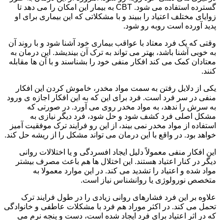
گسترده استفاده می شود. CBT به بیمار این امکان را می دهد تا
زوایای مختلف اعتیاد را ببیند و با مشکلاتی که این بیماری برای او
پدید آورده است روبه رو شود.
وقتی که یک فرد معتاد با عواقب بیماری خود آشنا شود و با روند آن
به خوبی آشنا باشد، بهتر می تواند به ترک آن بیندیشد. این درمان به
معتادان کمک می کند افکار منفی خود را بشناسند و با آن ها مقابله
کنند.
یکی از دلایل رفتن به سمت مواد مخدر، خاموش کردن این افکار
منفی در سر فرد است. فرد برای این که به این افکار اجازه ی ورود
به سرش را ندهد، به مواد مخدر روی می آورد. در صورتی که
مشکل اصلی فرد کشف شود و حل شود، فرد دیگر نیازی به
استفاده از مواد مخدر نمی بیند، از این رو فرایند ترک موفقیت آمیز
خواهد بود. در واقع با این درمان می تواند مشکل را از ریشه حل کند.
این افکار منفی معمولاً دلیل ایجاد افسردگی و یا اختلالات روانی
دیگر در کنار اعتیاد هستند. این اختلال ها هم باعث مصرف بیشتر
مواد شده و اعتیاد را تشدید می کند. در این موارد معمولا به
متخصص نورولوژی یا روانشناس نیاز است.
علاوه بر این فرد فشارهای روانی زیادی را در طول فرایند ترک
تحمل می کند. در اکثر موراد هم فرد با مشکلات عاطفی و خانوادگی
که در اثر اعتیاد برای فرد ایجاد شده است، دست و پنجه نرم می