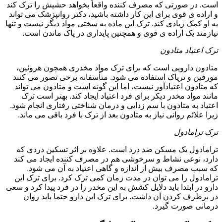
است. در صورتی که مصرف کننده واقعاً بخواهد حشیش را ترک کند
و اراده ی قوی برای این کار داشته باشید، دکتر روانپزشک می تواند
به او کمک زیادی کند. ترک این ماده به سختی مواد دیگر نیست و تنها
نیازمند یک اراده ی قوی و همچنین پایداری در پاک ماندن است.
ترک اعتیاد متادون
متادون دارویی است که برای ترک مواد مخدری همچون هروئین،
مورفین و تریاک استفاده می شود. متأسفانه برخی تصور می کنند
که متادون اعتیادآور نیست، اما این گونه است و متادون می تواند
مانند مواد مخدر دیکر برای فرد اعتیاد ایجاد کند. بهتر است ترک
اعتیاد به متادون با سم زدایی و درمان شناختی رفتاری انجام شود.
زیرا علائم روانی نیاز به متادون بعد از ترک با فرد باقی می ماند.
ترک ترامادول
ترامادول یک مسکن ضد درد است. علاوه بر اثر تسکین دردی که
دارد، نوعی نشاط و سرخوشی هم در مصرف کننده ایجاد می کند
که سبب مصرف بیش از اندازه و گاهی اعتیاد به آن می شود.
ترامادول را می توان در مدت زمان کمی ترک کرد. برای ترک این
دارو در ابتدا باید دلایل کشش به این مخدر را در فرد پیدا کرد و سعی
در برطرف کردن آن داشت. برای ترک این دارو حتما باید روان
درمانی صورت گیرد.