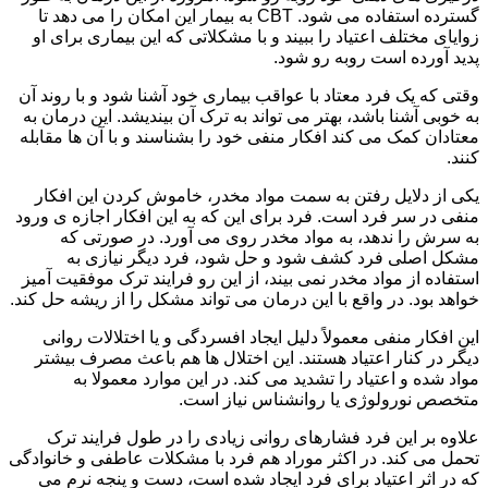
گسترده استفاده می شود. CBT به بیمار این امکان را می دهد تا
زوایای مختلف اعتیاد را ببیند و با مشکلاتی که این بیماری برای او
پدید آورده است روبه رو شود.
وقتی که یک فرد معتاد با عواقب بیماری خود آشنا شود و با روند آن
به خوبی آشنا باشد، بهتر می تواند به ترک آن بیندیشد. این درمان به
معتادان کمک می کند افکار منفی خود را بشناسند و با آن ها مقابله
کنند.
یکی از دلایل رفتن به سمت مواد مخدر، خاموش کردن این افکار
منفی در سر فرد است. فرد برای این که به این افکار اجازه ی ورود
به سرش را ندهد، به مواد مخدر روی می آورد. در صورتی که
مشکل اصلی فرد کشف شود و حل شود، فرد دیگر نیازی به
استفاده از مواد مخدر نمی بیند، از این رو فرایند ترک موفقیت آمیز
خواهد بود. در واقع با این درمان می تواند مشکل را از ریشه حل کند.
این افکار منفی معمولاً دلیل ایجاد افسردگی و یا اختلالات روانی
دیگر در کنار اعتیاد هستند. این اختلال ها هم باعث مصرف بیشتر
مواد شده و اعتیاد را تشدید می کند. در این موارد معمولا به
متخصص نورولوژی یا روانشناس نیاز است.
علاوه بر این فرد فشارهای روانی زیادی را در طول فرایند ترک
تحمل می کند. در اکثر موراد هم فرد با مشکلات عاطفی و خانوادگی
که در اثر اعتیاد برای فرد ایجاد شده است، دست و پنجه نرم می