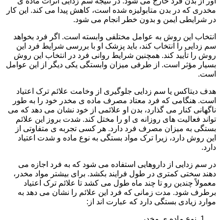
آور از بدن فرد خارج می شود. در نتیجه سم زدایی اثرات ماده ی
مخدری که در بدن متابولیزه شده است، کاهش پیدا می کند. این کار
در شرایطی ایمن و بدون خطر انجام می شود.
انتخاب این روش به عوامل مختلفی وابسته است. اگر فرد بخواهد
سم زدایی را انتخاب کند، باید پزشک او با بررسی شرایط فرد این
روش را تأیید کند. همچنین شرایط روانی فرد در انتخاب این روش
بسیار مؤثر است. از طرفی میزان وابستگی یکی دیگر از این عوامل
است.
هدف دیتاکس یا سم زدایی جلوگیری از وخامت علائم ترک اعتیاد
است. هنگامی که فرد معتاد مصرف ماده ی مخدر خود را به طور
ناگهانی کنار می گذارد، بدن او علائمی از خود نشان می دهد که می
تواند فعالیت های روزانه ی او را مختل کند. شدت بروز این علائم
بستگی به میزان مصرف فرد دارد. هر کسی تجربه ی متفاوتی از
این روش دارد، زیرا ترک مواد بستگی به نوع ماده و شدت اعتیاد
دارد.
در سم زدایی از داروهایی استفاده می شود که به فرد اجازه می
دهند سختی کمتری در طول فرایند بکشد. برای بیشتر مواد مخدر،
معمولاً چندین رو تا چند ماه طول می کشد تا علائم ترک اعتیاد
برطرف شود. مدت زمانی که فرد این علائم را نشان می دهد به
موارد زیادی بستگی دارد که عبارت اند از:
نوع ماده ی مخدر