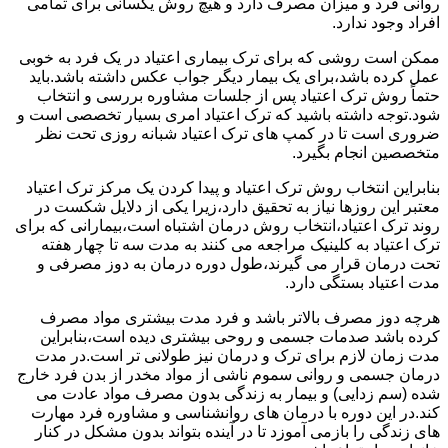
روانی فرد و میزان مصرف دارد و هیچ روش یکسانی برای تمامی
افراد وجود ندارد.
ممکن است روشی که برای ترک بیماری اعتیاد در یک فرد به خوبی
عمل کرده باشد،برای یک بیمار دیگر جواب عکس داشته باشد.باید
حتماً روش ترک اعتیاد پس از جلسات مشاوره بررسی و انتخاب
شود.توجه داشته باشید که ترک اعتیاد امری بسیار تخصصی است و
ضروری است تا در کمپ های ترک اعتیاد شبانه روزی تحت نظر
متخصصین انجام بگیرد.
بنابراین انتخاب روش ترک اعتیاد و پیدا کردن یک مرکز ترک اعتیاد
معتبر این روزها نیاز به تحقیق دارد،زیرا یکی از دلایل شکست در
روند ترک اعتیاد،انتخاب روش درمان اشتباه است،بیمارانی که برای
ترک اعتیاد به کلینیک مراجعه می کنند به مدت سه تا چهار هفته
تحت درمان قرار می گیرند،طول دوره درمان به دوز مصرفی و
مدت اعتیاد بستگی دارد.
هرچه دوز مصرف بالاتر باشد و فرد مدت بیشتری مواد مصرف
کرده باشد صدمات جسمی و روحی بیشتری دیده است،بنابراین
مدت زمان لازم برای ترک و درمان نیز طولانی تر است.در مدت
درمان جسمی و روانی سموم ناشی از مواد مخدر از بدن فرد خارج
شده (سم زدایی) و بیمار به زندگی بدون مصرف مواد عادت می
کند.در این دوره با درمان های روانشناسی و مشاوره فرد مهارت
های زندگی را بازمی آموزد تا در آینده بتواند بدون مشکل در کنار