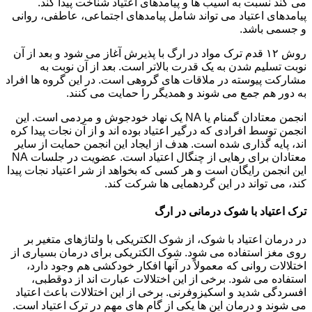
می کند نسبت به آسیب ها و پیامدهای اعتیاد شناخت پیدا کند.
پیامدهای اعتیاد می تواند شامل پیامدهای اجتماعی، عاطفی، روانی
و جسمی باشد.
روش ۱۲ قدم ترک مواد در ارگ با پذیرش آغاز می شود و بعد از آن
نوبت تسلیم شدن به یک قدرت بالاتر است. بعد از آن نوبت به
مشارکت پیوسته در ملاقات های گروهی است. در این گروه ها افراد
به دور هم جمع می شوند و همدیگر را حمایت می کنند.
انجمن معتادان گمنام یا NA یک نهاد خودجوش و مردمی است. این
انجمن توسط افرادی که درگیر اعتیاد بوده اند و از آن نجات پیدا کره
اند، پایه گذاری شده است. هدف از ایجاد این انجمن حمایت از سایر
معتادان برای رهایی از چنگال اعتیاد است. عضویت در جلسات NA
این انجمن رایگان است و هر کسی که بخواهد از شر اعتیاد نجات پیدا
کند، می تواند در این گردهمایی ها شرکت کند.
ترک اعتیاد با شوک درمانی در ارگ
در درمان اعتیاد با شوک، از شوک الکتریکی با ولتاژهای متغیر بر
روی مغز استفاده می شود. شوک الکتریکی برای درمان بسیاری از
اختلالات روانی که معمولاً در آنها افکار خودکشی هم وجود دارد،
استفاده می شود. برخی از این اختلالات عبارت اند از دوقطبی،
افسردگی شدید و اسکیزوفرنی. برخی از این اختلالات باعث اعتیاد
می شوند و درمان این ها یکی از گام های مهم در ترک اعتیاد است.