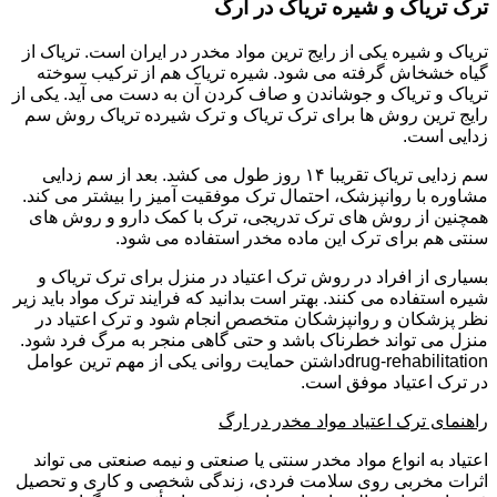
ترک تریاک و شیره تریاک در ارگ
تریاک و شیره یکی از رایج ترین مواد مخدر در ایران است. تریاک از
گیاه خشخاش گرفته می شود. شیره تریاک هم از ترکیب سوخته
تریاک و تریاک و جوشاندن و صاف کردن آن به دست می آید. یکی از
رایج ترین روش ها برای ترک تریاک و ترک شیرده تریاک روش سم
زدایی است.
سم زدایی تریاک تقریبا ۱۴ روز طول می کشد. بعد از سم زدایی
مشاوره با روانپزشک، احتمال ترک موفقیت آمیز را بیشتر می کند.
همچنین از روش های ترک تدریجی، ترک با کمک دارو و روش های
سنتی هم برای ترک این ماده مخدر استفاده می شود.
بسیاری از افراد در روش ترک اعتیاد در منزل برای ترک تریاک و
شیره استفاده می کنند. بهتر است بدانید که فرایند ترک مواد باید زیر
نظر پزشکان و روانپزشکان متخصص انجام شود و ترک اعتیاد در
منزل می تواند خطرناک باشد و حتی گاهی منجر به مرگ فرد شود.
drug-rehabilitationداشتن حمایت روانی یکی از مهم ترین عوامل
در ترک اعتیاد موفق است.
راهنمای ترک اعتیاد مواد مخدر در ارگ
اعتیاد به انواع مواد مخدر سنتی یا صنعتی و نیمه صنعتی می تواند
اثرات مخربی روی سلامت فردی، زندگی شخصی و کاری و تحصیل