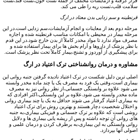
قرار گرفته و آزمایشات مختلف از جمله تست خون،تست قند،تست
سلامت قلب،تست ریه را طی می کند.
قرنطینه و سم زدایی بدن معتاد در ارگ
مرحله دوم بعد از معاینات و انجام آزمایشات،سم زدایی است.در این
مرحله بیمار در محیطی با امکانات مناسب قرنطینه شده و اجازه
مصرف مواد ندارد تا مواد مخدر کاملاً از بدن خارج شود.در این قدم
با نظر پزشک از داروها و آرام بخش ها برای بیمار استفاده شده و
برای پیشگیری از اُوردوز و تشنج،بیمار کاملاً تحت نظر پزشک است.
مشاوره و درمان روانشناختی ترک اعتیاد در ارگ
اصلی ترین دلیل شکست در ترک اعتیاد نادیده گرفتن جنبه روانی این
بیماری است،وقتی یک فرد به مصرف یک یا چند ماده مخدر وابسته
می شود علاوه بر وابستگی جسمانی،از نظر روانی نیز به مصرف
ماده مخدر وابسته می شود.علاوه بر این وابستگی،اکثر افرادی که
به بیماری اعتیاد گرفتار می شوند حداقل به یک یا چند بیماری روانی
و اختلال شخصیت دچار هستند و بهترین روش برای ترک اعتیاد
روشی است که علاوه بر ترک جسمانی و فیزیکی بیماری،به جنبه
های روانی آن توجه داشته و پس از ریشه یابی بیماری ها و دلایل
روانی وابستگی به این بیماری،به برطرف کردن و درمان علمی و
اصولی آنها بپردازد.