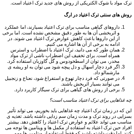
ترک مواد با شوک الکتریکی از روش های جدید ترک اعتیاد است.
روش های سنتی ترک اعتیاد در ارگ
داروهای گیاهی مناسب برای ترک اعتیاد بسیارند، اما عملکرد
و اثربخشی آن ها به طور دقیق مشخص نشده است. اما برخی
از این داروها باعث کاهش عوارض ترک اعتیاد می شوند. در
ادامه به برخی از آن ها اشاره می کنیم.
همان طور که می دانید، ترک اعتیاد با اضطراب و استرس
همراه است. برای تخفیف این اضطراب ناشی از ترک مواد
مخدر، می توان از اسطخودوس و گل گاوزبان استفاده کرد.
اگر فرد دچار اسهال و دل پیچه شود می توان به او ریشه ی
مارشمالو داد.
در صورتی که فرد دچار تهوع و استفراغ شود، نعناع و زنجبیل
می توانند بسیار اثربخش باشند.
برخی از روش های گیاهی برای ترک سیگار کاربرد دارد.
چه غذاهایی برای ترک اعتیاد مناسب است؟
این که در زمان ترک اعتیاد چه غذاهایی باید بخوریم، می تواند تأثیر
بسزایی در روند ترک و مدت زمان سم زدایی داشته باشد. تغذیه ی
مناسب می تواند علائم و عوارض ترک اعتیاد را کاهش دهد. بیشتر
افراد حین ترک اعتیاد به استفاده از مکمل ها و ویتامین ها توجه می
کنند. اما دقت داشته باشید که فقط استفاده از ویتامین ها مهم