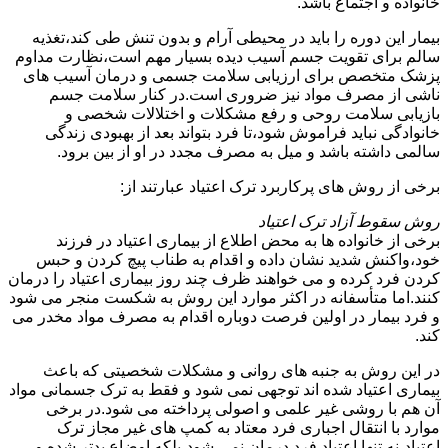
خانواده و اجتماع باشد.
بیمار این دوره را باید در محیطی آرام و بدون تنش طی کند،تغذیه
سالم برای تقویت جسم آسیب دیده بسیار مهم است،نظارت مداوم
پزشک متخصص برای ارزیابی سلامت جسمی و درمان آسیب های
ناشی از مصرف مواد نیز ضروری است.در کنار سلامت جسم
بازیابی سلامت روحی و رفع مشکلات و اختلالات شخصی و
خانوادگی نباید فراموش شود،تا فرد بتواند بعد از بهبودی زندگی
سالمی داشته باشد و میل به مصرف مجدد در او از بین برود.
برخی از روش های پرکاربرد ترک اعتیاد عبارتند از:
روش سقوط آزاد ترک اعتیاد
برخی از خانواده ها به محض اطلاع از بیماری اعتیاد در فرزند
خود،واکنش شدید نشان داده و اقدام به طناب پیچ کردن و حبس
کردن فرد کرده و می خواهند ظرف چند روز بیماری اعتیاد را درمان
کنند.اما متأسفانه در اکثر موارد این روش به شکست منجر می شود
و فرد بیمار در اولین فرصت دوباره اقدام به مصرف مواد مخدر می
کند.
در این روش به جنبه های روانی و مشکلات شخصیتی که باعث
بیماری اعتیاد شده اند توجهی نمی شود و فقط به ترک جسمانی مواد
آن هم با روشی غیر علمی و اصولی پرداخته می شود.در برخی
موارد با انتقال اجباری فرد معتاد به کمپ های غیر مجاز ترک
اعتیاد،نه تنها اعتیاد فرد درمان نمی شود،بلکه اوضاع بدتر شده و