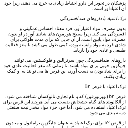
پزشکان در تجویز این دارو احتیاط زیادی به خرج می دهند، زیرا خود
آن اعتیادآور است.
ترک اعتیاد با داروهای ضد افسردگی
بدون مصرف مواد اعتیارآور، فرد معتاد احساس غمگینی و
افسردگی می کند. زیرا سطح هورمون های شادی آور در او بدون
مصرف مواد پایین است. از آن جایی که برای مدت طولانی برای
شادی فرد به مواد وابسته بوده، کمی طول می کشد تا مغز فعالیت
طبیعی و عادی خود را بازیابد.
داروهای ضدافسردگی چون سرترالین و فلوکستین، می توانند
جایگزین خوبی برای مواد باشند. تا زمانی که مغز فعالیت عادی خود
را برای شاد بودن به دست آورد، این قرص ها می توانند به او کمک
زیادی بکنند.
ترک اعتیاد با قرص B۲
قرص b۲ (بوپرنورفین) که با نام تجاری نالوکسان شناخته می شود،
از آلکالویئد های گیاه خشخاش بدست می آید. هرچند این قرص برای
ترک اعتیاد استفاده می شود، اما خود جزء مواد مخدر نیمه صنعتی
دسته بندی می شود.
از قرص b۲ برای ترک اعتیاد به عنوان جایگزین ترامادول و متادون