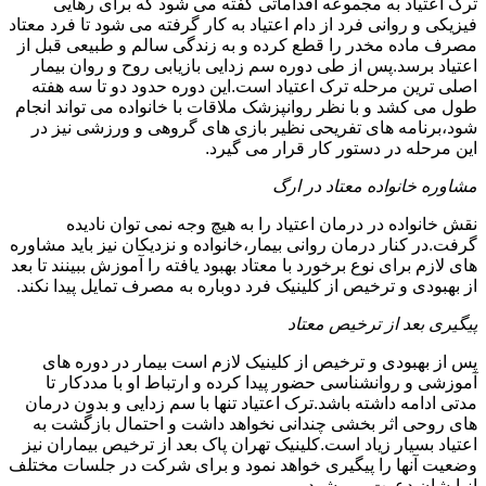
ترک اعتیاد به مجموعه اقداماتی گفته می شود که برای رهایی
فیزیکی و روانی فرد از دام اعتیاد به کار گرفته می شود تا فرد معتاد
مصرف ماده مخدر را قطع کرده و به زندگی سالم و طبیعی قبل از
اعتیاد برسد.پس از طی دوره سم زدایی بازیابی روح و روان بیمار
اصلی ترین مرحله ترک اعتیاد است.این دوره حدود دو تا سه هفته
طول می کشد و با نظر روانپزشک ملاقات با خانواده می تواند انجام
شود،برنامه های تفریحی نظیر بازی های گروهی و ورزشی نیز در
این مرحله در دستور کار قرار می گیرد.
مشاوره خانواده معتاد در ارگ
نقش خانواده در درمان اعتیاد را به هیچ وجه نمی توان نادیده
گرفت.در کنار درمان روانی بیمار،خانواده و نزدیکان نیز باید مشاوره
های لازم برای نوع برخورد با معتاد بهبود یافته را آموزش ببینند تا بعد
از بهبودی و ترخیص از کلینیک فرد دوباره به مصرف تمایل پیدا نکند.
پیگیری بعد از ترخیص معتاد
پس از بهبودی و ترخیص از کلینیک لازم است بیمار در دوره های
آموزشی و روانشناسی حضور پیدا کرده و ارتباط او با مددکار تا
مدتی ادامه داشته باشد.ترک اعتیاد تنها با سم زدایی و بدون درمان
های روحی اثر بخشی چندانی نخواهد داشت و احتمال بازگشت به
اعتیاد بسیار زیاد است.کلینیک تهران پاک بعد از ترخیص بیماران نیز
وضعیت آنها را پیگیری خواهد نمود و برای شرکت در جلسات مختلف
از ایشان دعوت می شود.