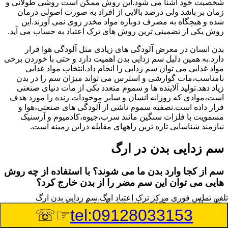
شخصیت خود آشنا می شود.این روش ممکن است روشی طولانی و
زمان بر باشد ولی درصد بالایی از افراد به صورت اصولی درمان
شده و هیچگاه به مصرف دوباره مواد مخدر روی نمی آورند.این
روش یکی از تضمینی ترین روش های ترک اعتیاد به حساب می آید.
بدن انسان در معرض آلودگی های زیادی مثل آلودگی هوا قرار
دارد.به همین دلیل سم زدایی بدن اهمیت دارد و حتی با خوردن برخی
مواد غذایی می توان سم زدایی را انجام داد.انتخاب مواد غذایی
نامناسب،مات گوارشی و استرس می تواند میزان سم را در بدن
زیاد دهد.تولید آلاینده ها و سموم متعدد یکی از مات دنیای صنعتی
است،موادی که روزانه انسان و سایر موجودات زنده را مورد هدف
قرار داده است.تصفیه سموم ناشی از آلودگی های صنعتی،هوا و
مسمویت با فلزات سنگین مانند سرب،جیوه،کادمیوم و آرسنیک
نیازمند شناسایی تازه ترین راههای مقابله دراین زمینه است.
سم زدایی بدن در ارگ
سم از کجا وارد بدن ما می شوند؟ با استفاده از چه روش
هایی می توان این سم مضر را از بدن خارج کرد؟
تلفن تماس فوری
مرکز ترک اعتیاد ارگ,سم زدایی بدن ارگ
بطور کلی سم موجود در بدن به دو گروه عمده تقسیم می
☞☏
tel:09128033153
شوند.بخش بزرگی از این سموم مثل مواد به جا مانده از سموم
گیاهی و آفت کش ها،فلزات سنگین ناشی از آلودگی هوا،انواع