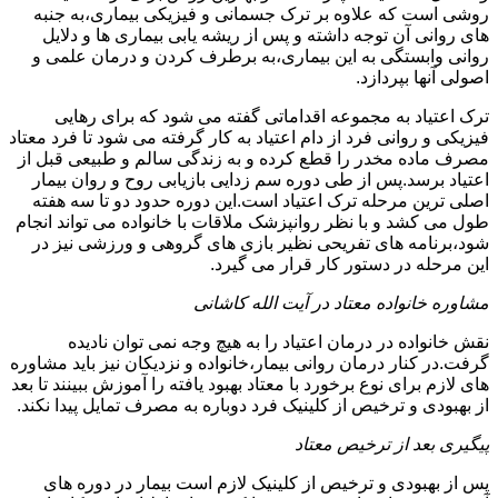
روشی است که علاوه بر ترک جسمانی و فیزیکی بیماری،به جنبه
های روانی آن توجه داشته و پس از ریشه یابی بیماری ها و دلایل
روانی وابستگی به این بیماری،به برطرف کردن و درمان علمی و
اصولی آنها بپردازد.
ترک اعتیاد به مجموعه اقداماتی گفته می شود که برای رهایی
فیزیکی و روانی فرد از دام اعتیاد به کار گرفته می شود تا فرد معتاد
مصرف ماده مخدر را قطع کرده و به زندگی سالم و طبیعی قبل از
اعتیاد برسد.پس از طی دوره سم زدایی بازیابی روح و روان بیمار
اصلی ترین مرحله ترک اعتیاد است.این دوره حدود دو تا سه هفته
طول می کشد و با نظر روانپزشک ملاقات با خانواده می تواند انجام
شود،برنامه های تفریحی نظیر بازی های گروهی و ورزشی نیز در
این مرحله در دستور کار قرار می گیرد.
مشاوره خانواده معتاد در آیت الله کاشانی
نقش خانواده در درمان اعتیاد را به هیچ وجه نمی توان نادیده
گرفت.در کنار درمان روانی بیمار،خانواده و نزدیکان نیز باید مشاوره
های لازم برای نوع برخورد با معتاد بهبود یافته را آموزش ببینند تا بعد
از بهبودی و ترخیص از کلینیک فرد دوباره به مصرف تمایل پیدا نکند.
پیگیری بعد از ترخیص معتاد
پس از بهبودی و ترخیص از کلینیک لازم است بیمار در دوره های