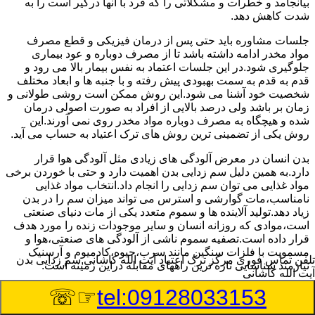
بیانجامد و خطرات و مشکلاتی را که فرد با آنها درگیر است را به
شدت کاهش دهد.
جلسات مشاوره باید حتی پس از درمان فیزیکی و قطع مصرف
مواد مخدر ادامه داشته باشد تا از مصرف دوباره و عود بیماری
جلوگیری شود.در این جلسات اعتماد به نفس بیمار بالا می رود و
قدم به قدم به سمت بهبودی پیش رفته و با جنبه ها و ابعاد مختلف
شخصیت خود آشنا می شود.این روش ممکن است روشی طولانی و
زمان بر باشد ولی درصد بالایی از افراد به صورت اصولی درمان
شده و هیچگاه به مصرف دوباره مواد مخدر روی نمی آورند.این
روش یکی از تضمینی ترین روش های ترک اعتیاد به حساب می آید.
بدن انسان در معرض آلودگی های زیادی مثل آلودگی هوا قرار
دارد.به همین دلیل سم زدایی بدن اهمیت دارد و حتی با خوردن برخی
مواد غذایی می توان سم زدایی را انجام داد.انتخاب مواد غذایی
نامناسب،مات گوارشی و استرس می تواند میزان سم را در بدن
زیاد دهد.تولید آلاینده ها و سموم متعدد یکی از مات دنیای صنعتی
است،موادی که روزانه انسان و سایر موجودات زنده را مورد هدف
قرار داده است.تصفیه سموم ناشی از آلودگی های صنعتی،هوا و
مسمویت با فلزات سنگین مانند سرب،جیوه،کادمیوم و آرسنیک
تلفن تماس فوری
مرکز ترک اعتیاد آیت الله کاشانی,سم زدایی بدن
نیازمند شناسایی تازه ترین راههای مقابله دراین زمینه است.
آیت الله کاشانی
☞☏
tel:09128033153
سم زدایی بدن در آیت الله کاشانی