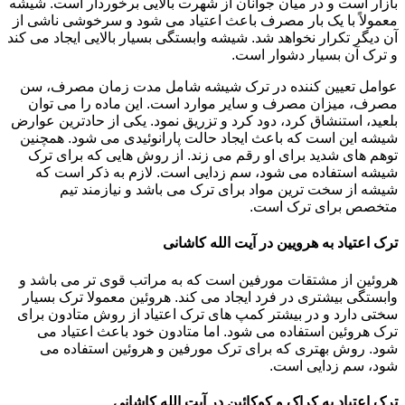
بازار است و در میان جوانان از شهرت بالایی برخوردار است. شیشه
معمولاً با یک بار مصرف باعث اعتیاد می شود و سرخوشی ناشی از
آن دیگر تکرار نخواهد شد. شیشه وابستگی بسیار بالایی ایجاد می کند
و ترک آن بسیار دشوار است.
عوامل تعیین کننده در ترک شیشه شامل مدت زمان مصرف، سن
مصرف، میزان مصرف و سایر موارد است. این ماده را می توان
بلعید، استنشاق کرد، دود کرد و تزریق نمود. یکی از حادترین عوارض
شیشه این است که باعث ایجاد حالت پارانوئیدی می شود. همچنین
توهم های شدید برای او رقم می زند. از روش هایی که برای ترک
شیشه استفاده می شود، سم زدایی است. لازم به ذکر است که
شیشه از سخت ترین مواد برای ترک می باشد و نیازمند تیم
متخصص برای ترک است.
ترک اعتیاد به هرویین در آیت الله کاشانی
هروئین از مشتقات مورفین است که به مراتب قوی تر می باشد و
وابستگی بیشتری در فرد ایجاد می کند. هروئین معمولا ترک بسیار
سختی دارد و در بیشتر کمپ های ترک اعتیاد از روش متادون برای
ترک هروئین استفاده می شود. اما متادون خود باعث اعتیاد می
شود. روش بهتری که برای ترک مورفین و هروئین استفاده می
شود، سم زدایی است.
ترک اعتیاد به کراک و کوکائین در آیت الله کاشانی