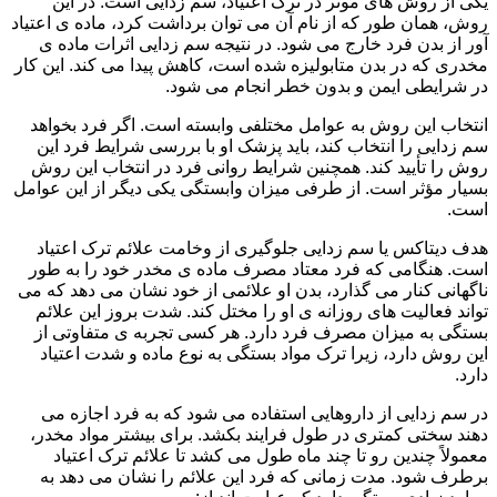
یکی از روش های موثر در ترک اعتیاد، سم زدایی است. در این
روش، همان طور که از نام آن می توان برداشت کرد، ماده ی اعتیاد
آور از بدن فرد خارج می شود. در نتیجه سم زدایی اثرات ماده ی
مخدری که در بدن متابولیزه شده است، کاهش پیدا می کند. این کار
در شرایطی ایمن و بدون خطر انجام می شود.
انتخاب این روش به عوامل مختلفی وابسته است. اگر فرد بخواهد
سم زدایی را انتخاب کند، باید پزشک او با بررسی شرایط فرد این
روش را تأیید کند. همچنین شرایط روانی فرد در انتخاب این روش
بسیار مؤثر است. از طرفی میزان وابستگی یکی دیگر از این عوامل
است.
هدف دیتاکس یا سم زدایی جلوگیری از وخامت علائم ترک اعتیاد
است. هنگامی که فرد معتاد مصرف ماده ی مخدر خود را به طور
ناگهانی کنار می گذارد، بدن او علائمی از خود نشان می دهد که می
تواند فعالیت های روزانه ی او را مختل کند. شدت بروز این علائم
بستگی به میزان مصرف فرد دارد. هر کسی تجربه ی متفاوتی از
این روش دارد، زیرا ترک مواد بستگی به نوع ماده و شدت اعتیاد
دارد.
در سم زدایی از داروهایی استفاده می شود که به فرد اجازه می
دهند سختی کمتری در طول فرایند بکشد. برای بیشتر مواد مخدر،
معمولاً چندین رو تا چند ماه طول می کشد تا علائم ترک اعتیاد
برطرف شود. مدت زمانی که فرد این علائم را نشان می دهد به