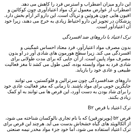
این دارو میزان اضطراب و استرس فرد را کاهش می دهد.
اضطراب از عوارض معمول ترک مواد اعتیادآوری چون کوکائین و
افیون هایی چون هروئین و تریاک است. این دارو اثر آرام بخش دارد.
پزشکان در تجویز این دارو احتیاط زیادی به خرج می دهند، زیرا خود
آن اعتیادآور است.
ترک اعتیاد با داروهای ضد افسردگی
بدون مصرف مواد اعتیارآور، فرد معتاد احساس غمگینی و
افسردگی می کند. زیرا سطح هورمون های شادی آور در او بدون
مصرف مواد پایین است. از آن جایی که برای مدت طولانی برای
شادی فرد به مواد وابسته بوده، کمی طول می کشد تا مغز فعالیت
طبیعی و عادی خود را بازیابد.
داروهای ضدافسردگی چون سرترالین و فلوکستین، می توانند
جایگزین خوبی برای مواد باشند. تا زمانی که مغز فعالیت عادی خود
را برای شاد بودن به دست آورد، این قرص ها می توانند به او کمک
زیادی بکنند.
ترک اعتیاد با قرص B۲
قرص b۲ (بوپرنورفین) که با نام تجاری نالوکسان شناخته می شود،
از آلکالویئد های گیاه خشخاش بدست می آید. هرچند این قرص برای
ترک اعتیاد استفاده می شود، اما خود جزء مواد مخدر نیمه صنعتی