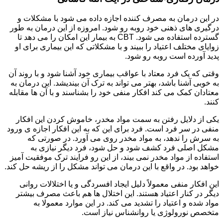
در این درمان به مصرف کننده اجازه داده می شود با مشکلات و
درگیری های ذهنی خود روبه رو شود. امروزه از این درمان به طور
گسترده استفاده می شود. CBT به بیمار این امکان را می دهد تا
زوایای مختلف اعتیاد را ببیند و با مشکلاتی که این بیماری برای او
پدید آورده است روبه رو شود.
وقتی که یک فرد معتاد با عواقب بیماری خود آشنا شود و با روند آن
به خوبی آشنا باشد، بهتر می تواند به ترک آن بیندیشد. این درمان به
معتادان کمک می کند افکار منفی خود را بشناسند و با آن ها مقابله
کنند.
یکی از دلایل رفتن به سمت مواد مخدر، خاموش کردن این افکار
منفی در سر فرد است. فرد برای این که به این افکار اجازه ی ورود
به سرش را ندهد، به مواد مخدر روی می آورد. در صورتی که
مشکل اصلی فرد کشف شود و حل شود، فرد دیگر نیازی به
استفاده از مواد مخدر نمی بیند، از این رو فرایند ترک موفقیت آمیز
خواهد بود. در واقع با این درمان می تواند مشکل را از ریشه حل کند.
این افکار منفی معمولاً دلیل ایجاد افسردگی و یا اختلالات روانی
دیگر در کنار اعتیاد هستند. این اختلال ها هم باعث مصرف بیشتر
مواد شده و اعتیاد را تشدید می کند. در این موارد معمولا به
متخصص نورولوژی یا روانشناس نیاز است.