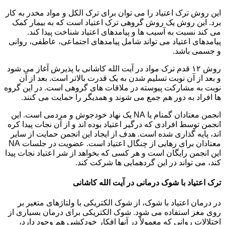
این روش ترک اعتیاد را می توان برای ترک الکل و مواد مخدر به کار
برد. این روش یک روش گروهی ترک اعتیاد است که به بیمار کمک
می کند نسبت به آسیب ها و پیامدهای اعتیاد شناخت پیدا کند.
پیامدهای اعتیاد می تواند شامل پیامدهای اجتماعی، عاطفی، روانی
و جسمی باشد.
روش ۱۲ قدم ترک مواد در آیت الله کاشانی با پذیرش آغاز می شود
و بعد از آن نوبت تسلیم شدن به یک قدرت بالاتر است. بعد از آن
نوبت به مشارکت پیوسته در ملاقات های گروهی است. در این گروه
ها افراد به دور هم جمع می شوند و همدیگر را حمایت می کنند.
انجمن معتادان گمنام یا NA یک نهاد خودجوش و مردمی است. این
انجمن توسط افرادی که درگیر اعتیاد بوده اند و از آن نجات پیدا کره
اند، پایه گذاری شده است. هدف از ایجاد این انجمن حمایت از سایر
معتادان برای رهایی از چنگال اعتیاد است. عضویت در جلسات NA
این انجمن رایگان است و هر کسی که بخواهد از شر اعتیاد نجات پیدا
کند، می تواند در این گردهمایی ها شرکت کند.
ترک اعتیاد با شوک درمانی در آیت الله کاشانی
در درمان اعتیاد با شوک، از شوک الکتریکی با ولتاژهای متغیر بر
روی مغز استفاده می شود. شوک الکتریکی برای درمان بسیاری از
اختلالات روانی که معمولاً در آنها افکار خودکشی هم وجود دارد،