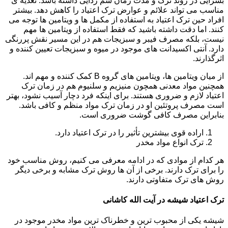
بسزایی در روند ترک و مدت زمان سم زدایی داشته باشد. تغذیه ی
مناسب می تواند علائم و عوارض ترک اعتیاد را کاهش دهد. بیشتر
افراد حین ترک اعتیاد به استفاده از مکمل ها و ویتامین ها توجه می
کنند. اما دقت داشته باشید که فقط استفاده از ویتامین ها مهم
نیست، بلکه مصرف فیبر و سبزیجات هم در این مسیر نقش پررنگی
دارد. آنتی اکسیدانت های موجود در میوه و سبزیجات تعیین کننده و
اثرگذارند.
از میان ویتامین ها، ویتامین های گروه B کمک کننده و مهم اند.
همچنین مواد معدنی همچون منیزیم و سلنیوم هم در زمان ترک
اعتیاد لازم و ضروری هستند. برای اینکه فرد دچار آسیب نشود، بهتر
است مصرف پروتئین او در زمان ترک مواد منظم و کافی باشد.
بنابراین مصرف کافی گوشت ضروری است.
اراده قوی بیشترین تأثیر را در ترک اعتیاد دارد.
ترک انواع مواد مخدر
هر کدام از موادی که در ادامه معرفی می کنیم، روش مناسب خود
را برای ترک دارند. برخی از آن ها روش ترک مشابه و برخی دیگر
روش های ترک متفاوتی دارند.
ترک اعتیاد شیشه در آیت الله کاشانی
شیشه یکی از محبوب ترین و خطرناک ترین مواد مخدر موجود در