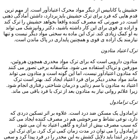
حشیش یا کانابیس از دیگر مواد محرک اعتیادآور است. از مهم ترین
قدم هایی که فرد برای ترک حشیش باید بردارد، داشتن آمادگی ذهنی
است. در صورتی که مصرف کننده واقعاً بخواهد حشیش را ترک کند
و اراده ی قوی برای این کار داشته باشید، دکتر روانپزشک می تواند
به او کمک زیادی کند. ترک این ماده به سختی مواد دیگر نیست و تنها
نیازمند یک اراده ی قوی و همچنین پایداری در پاک ماندن است.
ترک اعتیاد متادون
متادون دارویی است که برای ترک مواد مخدری همچون هروئین،
مورفین و تریاک استفاده می شود. متأسفانه برخی تصور می کنند
که متادون اعتیادآور نیست، اما این گونه است و متادون می تواند
مانند مواد مخدر دیکر برای فرد اعتیاد ایجاد کند. بهتر است ترک
اعتیاد به متادون با سم زدایی و درمان شناختی رفتاری انجام شود.
زیرا علائم روانی نیاز به متادون بعد از ترک با فرد باقی می ماند.
ترک ترامادول
ترامادول یک مسکن ضد درد است. علاوه بر اثر تسکین دردی که
دارد، نوعی نشاط و سرخوشی هم در مصرف کننده ایجاد می کند
که سبب مصرف بیش از اندازه و گاهی اعتیاد به آن می شود.
ترامادول را می توان در مدت زمان کمی ترک کرد. برای ترک این
دارو در ابتدا باید دلایل کشش به این مخدر را در فرد پیدا کرد و سعی