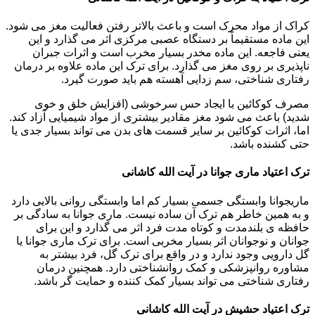
کراک از مواد محرک است و باعث بالاتر رفتن فعالیت مغز می شود.
این ماده مستقیماً بر دستگاه عصبی مرکزی اثر می گذارد و این
یعنی فاجعه. این ماده مخدر بسیار مخرب است و اثرات جبران
ناپذیری بر روی مغز می گذارد. برای ترک این ماده علاوه بر درمان
رفتاری شناختی، سم زدایی آهسته هم باید صورت گیرد.
مصرف کوکائین با ایجاد حس سرخوشی (افزایش خلق و خوی
شدید) باعث می شود مغز مقادیر بیشتری از مواد شیمیایی آزاد کند.
اما، اثرات کوکائین بر سایر قسمت های بدن می تواند بسیار جدی یا
حتی کشنده باشد.
ترک اعتیاد ماری جوانا در آیت الله کاشانی
ماریجوانا وابستگی جسمی بسیار کم اما وابستگی روانی بالایی دارد
و به همین خاطر هم ترک آن ساده نیست. ماری جوانا به سادگی بر
حافظه ی بلندمدت و کوتاه مدت فرد اثر می گذارد و این برای
جوانان و نوجوانان اثر بسیار مخربی است. برای ترک ماری جوانا یا
گل دارویی وجود ندارد و در واقع برای ترک گل، فرد بیشتر به
مشاوره روانپزشکی و کمک روانشناختی دارد. همچنین درمان
رفتاری شناختی می تواند بسیار کمک کننده و حمایت گر باشد.
ترک اعتیاد حشیش در آیت الله کاشانی