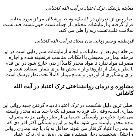
معاینه پزشکی ترک اعتیاد در آیت الله کاشانی
بیمار پس از پذیرش در کلینیک،توسط پزشکان مرکز مورد معاینه
قرار گرفته و آزمایشات مختلف از جمله تست خون،تست قند،تست
سلامت قلب،تست ریه را طی می کند.
قرنطینه و سم زدایی بدن معتاد در آیت الله کاشانی
مرحله دوم بعد از معاینات و انجام آزمایشات،سم زدایی است.در این
مرحله بیمار در محیطی با امکانات مناسب قرنطینه شده و اجازه
مصرف مواد ندارد تا مواد مخدر کاملاً از بدن خارج شود.در این قدم
با نظر پزشک از داروها و آرام بخش ها برای بیمار استفاده شده و
برای پیشگیری از اُوردوز و تشنج،بیمار کاملاً تحت نظر پزشک است.
مشاوره و درمان روانشناختی ترک اعتیاد در آیت الله
کاشانی
اصلی ترین دلیل شکست در ترک اعتیاد نادیده گرفتن جنبه روانی این
بیماری است،وقتی یک فرد به مصرف یک یا چند ماده مخدر وابسته
می شود علاوه بر وابستگی جسمانی،از نظر روانی نیز به مصرف
ماده مخدر وابسته می شود.علاوه بر این وابستگی،اکثر افرادی که
به بیماری اعتیاد گرفتار می شوند حداقل به یک یا چند بیماری روانی
و اختلال شخصیت دچار هستند و بهترین روش برای ترک اعتیاد