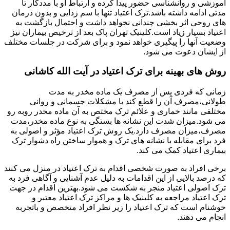
آموزشی و روانشناسی حضور پیدا کرده و ارتباط او با مددکار تا
مدتی ادامه داشته باشد.ترک اعتیاد تنها با سم زدایی و بدون درمان
های روحی اثر بخشی چندانی نخواهد داشت و احتمال بازگشت به
اعتیاد بسیار زیاد است.کلینیک تهران پاک بعد از ترخیص بیماران نیز
وضعیت آنها را پیگیری خواهد نمود و برای شرکت در جلسات مختلف
از ایشان دعوت می شود.
روش های بهینه برای ترک اعتیاد در آیت الله کاشانی
زمانی که فردی پس از مصرف یک ماده مخدر به مدت
طولانی،مصرف آن را قطع کند با مشکلات جسمانی و روانی
مختلفی مانند خماری و علائم ترک مختص به آن ماده مخدر روبه رو
می شود.میزان شدت این نشانه ها بستگی به نوع ماده مخدر،مدت
مصرف،میزان مصرف دارد.یک روش ترک اعتیاد مؤثر و اصولی به
فرد برای مقابله با نشانه های ترک و هموار ساختن راه دشوار ترک
بیماری اعتیاد کمک می کند.
برخی افراد به صورت شخصی اقدام به ترک اعتیاد در منزل می کنند
که درصد بالایی از این اقدامات به دلیل عدم آشنایی و آگاهی فرد به
ترک اصولی اعتیاد منجر به شکست می شود.بهترین اقدام در جهت
ترک اعتیاد مراجعه به کلینیک ها و مراکز ترک اعتیاد معتبر و
خوشنام است که ترک اعتیاد را زیر نظر افراد متخصص و باتجربه
انجام می دهند.