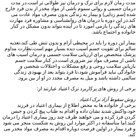
مدت زمان لازم برای ترک و درمان نیز طولانی تر است.در مدت
درمان جسمی و روانی سموم ناشی از مواد مخدر از بدن فرد خارج
شده (سم زدایی) و بیمار به زندگی بدون مصرف مواد عادت می
کند.در این دوره با درمان های روانشناسی و مشاوره فرد مهارت
های زندگی را بازمی آموزد تا در آینده بتواند بدون مشکل در کنار
خانواده و اجتماع باشد.
بیمار این دوره را باید در محیطی آرام و بدون تنش طی کند،تغذیه
سالم برای تقویت جسم آسیب دیده بسیار مهم است،نظارت مداوم
پزشک متخصص برای ارزیابی سلامت جسمی و درمان آسیب های
ناشی از مصرف مواد نیز ضروری است.در کنار سلامت جسم
بازیابی سلامت روحی و رفع مشکلات و اختلالات شخصی و
خانوادگی نباید فراموش شود،تا فرد بتواند بعد از بهبودی زندگی
سالمی داشته باشد و میل به مصرف مجدد در او از بین برود.
برخی از روش های پرکاربرد ترک اعتیاد عبارتند از:
روش سقوط آزاد ترک اعتیاد
برخی از خانواده ها به محض اطلاع از بیماری اعتیاد در فرزند
خود،واکنش شدید نشان داده و اقدام به طناب پیچ کردن و حبس
کردن فرد کرده و می خواهند ظرف چند روز بیماری اعتیاد را درمان
کنند.اما متأسفانه در اکثر موارد این روش به شکست منجر می شود
و فرد بیمار در اولین فرصت دوباره اقدام به مصرف مواد مخدر می
کند.