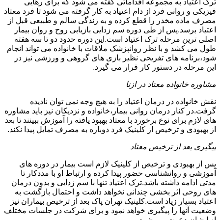
ترک اعتیاد به مجموعه اقداماتی گفته می شود که برای رهایی
فیزیکی و روانی فرد از دام اعتیاد به کار گرفته می شود تا فرد معتاد
مصرف ماده مخدر را قطع کرده و به زندگی سالم و طبیعی قبل از
اعتیاد برسد.پس از طی دوره سم زدایی بازیابی روح و روان بیمار
اصلی ترین مرحله ترک اعتیاد است.این دوره حدود دو تا سه هفته
طول می کشد و با نظر روانپزشک ملاقات با خانواده می تواند انجام
شود،برنامه های تفریحی نظیر بازی های گروهی و ورزشی نیز در
این مرحله در دستور کار قرار می گیرد.
مشاوره خانواده معتاد در ازنا
نقش خانواده در درمان اعتیاد را به هیچ وجه نمی توان نادیده
گرفت.در کنار درمان روانی بیمار،خانواده و نزدیکان نیز باید مشاوره
های لازم برای نوع برخورد با معتاد بهبود یافته را آموزش ببینند تا بعد
از بهبودی و ترخیص از کلینیک فرد دوباره به مصرف تمایل پیدا نکند.
پیگیری بعد از ترخیص معتاد
پس از بهبودی و ترخیص از کلینیک لازم است بیمار در دوره های
آموزشی و روانشناسی حضور پیدا کرده و ارتباط او با مددکار تا
مدتی ادامه داشته باشد.ترک اعتیاد تنها با سم زدایی و بدون درمان
های روحی اثر بخشی چندانی نخواهد داشت و احتمال بازگشت به
اعتیاد بسیار زیاد است.کلینیک تهران پاک بعد از ترخیص بیماران نیز
وضعیت آنها را پیگیری خواهد نمود و برای شرکت در جلسات مختلف
از ایشان دعوت می شود.