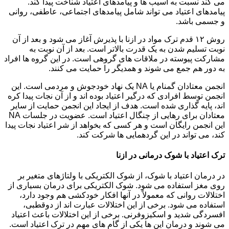
می کند نسبت به آسیب ها و پیامدهای اعتیاد شناخت پیدا کند.
پیامدهای اعتیاد می تواند شامل پیامدهای اجتماعی، عاطفی، روانی
و جسمی باشد.
روش ۱۲ قدم ترک مواد در ازنا با پذیرش آغاز می شود و بعد از آن
نوبت تسلیم شدن به یک قدرت بالاتر است. بعد از آن نوبت به
مشارکت پیوسته در ملاقات های گروهی است. در این گروه ها افراد
به دور هم جمع می شوند و همدیگر را حمایت می کنند.
انجمن معتادان گمنام یا NA یک نهاد خودجوش و مردمی است. این
انجمن توسط افرادی که درگیر اعتیاد بوده اند و از آن نجات پیدا کره
اند، پایه گذاری شده است. هدف از ایجاد این انجمن حمایت از سایر
معتادان برای رهایی از چنگال اعتیاد است. عضویت در جلسات NA
این انجمن رایگان است و هر کسی که بخواهد از شر اعتیاد نجات پیدا
کند، می تواند در این گردهمایی ها شرکت کند.
ترک اعتیاد با شوک درمانی در ازنا
در درمان اعتیاد با شوک، از شوک الکتریکی با ولتاژهای متغیر بر
روی مغز استفاده می شود. شوک الکتریکی برای درمان بسیاری از
اختلالات روانی که معمولاً در آنها افکار خودکشی هم وجود دارد،
استفاده می شود. برخی از این اختلالات عبارت اند از دوقطبی،
افسردگی شدید و اسکیزوفرنی. برخی از این اختلالات باعث اعتیاد
می شوند و درمان این ها یکی از گام های مهم در ترک اعتیاد است.