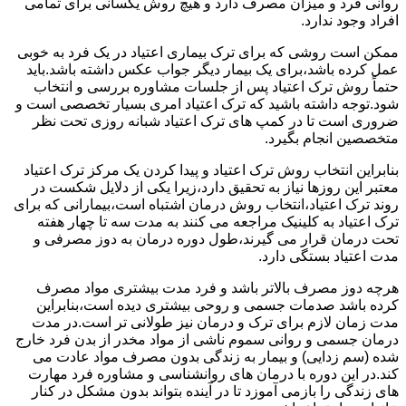
روانی فرد و میزان مصرف دارد و هیچ روش یکسانی برای تمامی
افراد وجود ندارد.
ممکن است روشی که برای ترک بیماری اعتیاد در یک فرد به خوبی
عمل کرده باشد،برای یک بیمار دیگر جواب عکس داشته باشد.باید
حتماً روش ترک اعتیاد پس از جلسات مشاوره بررسی و انتخاب
شود.توجه داشته باشید که ترک اعتیاد امری بسیار تخصصی است و
ضروری است تا در کمپ های ترک اعتیاد شبانه روزی تحت نظر
متخصصین انجام بگیرد.
بنابراین انتخاب روش ترک اعتیاد و پیدا کردن یک مرکز ترک اعتیاد
معتبر این روزها نیاز به تحقیق دارد،زیرا یکی از دلایل شکست در
روند ترک اعتیاد،انتخاب روش درمان اشتباه است،بیمارانی که برای
ترک اعتیاد به کلینیک مراجعه می کنند به مدت سه تا چهار هفته
تحت درمان قرار می گیرند،طول دوره درمان به دوز مصرفی و
مدت اعتیاد بستگی دارد.
هرچه دوز مصرف بالاتر باشد و فرد مدت بیشتری مواد مصرف
کرده باشد صدمات جسمی و روحی بیشتری دیده است،بنابراین
مدت زمان لازم برای ترک و درمان نیز طولانی تر است.در مدت
درمان جسمی و روانی سموم ناشی از مواد مخدر از بدن فرد خارج
شده (سم زدایی) و بیمار به زندگی بدون مصرف مواد عادت می
کند.در این دوره با درمان های روانشناسی و مشاوره فرد مهارت
های زندگی را بازمی آموزد تا در آینده بتواند بدون مشکل در کنار