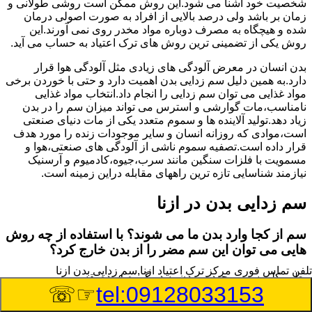
شخصیت خود آشنا می شود.این روش ممکن است روشی طولانی و
زمان بر باشد ولی درصد بالایی از افراد به صورت اصولی درمان
شده و هیچگاه به مصرف دوباره مواد مخدر روی نمی آورند.این
روش یکی از تضمینی ترین روش های ترک اعتیاد به حساب می آید.
بدن انسان در معرض آلودگی های زیادی مثل آلودگی هوا قرار
دارد.به همین دلیل سم زدایی بدن اهمیت دارد و حتی با خوردن برخی
مواد غذایی می توان سم زدایی را انجام داد.انتخاب مواد غذایی
نامناسب،مات گوارشی و استرس می تواند میزان سم را در بدن
زیاد دهد.تولید آلاینده ها و سموم متعدد یکی از مات دنیای صنعتی
است،موادی که روزانه انسان و سایر موجودات زنده را مورد هدف
قرار داده است.تصفیه سموم ناشی از آلودگی های صنعتی،هوا و
مسمویت با فلزات سنگین مانند سرب،جیوه،کادمیوم و آرسنیک
نیازمند شناسایی تازه ترین راههای مقابله دراین زمینه است.
سم زدایی بدن در ازنا
سم از کجا وارد بدن ما می شوند؟ با استفاده از چه روش
هایی می توان این سم مضر را از بدن خارج کرد؟
تلفن تماس فوری
مرکز ترک اعتیاد ازنا,سم زدایی بدن ازنا
بطور کلی سم موجود در بدن به دو گروه عمده تقسیم می
☞☏
tel:09128033153
شوند.بخش بزرگی از این سموم مثل مواد به جا مانده از سموم
گیاهی و آفت کش ها،فلزات سنگین ناشی از آلودگی هوا،انواع