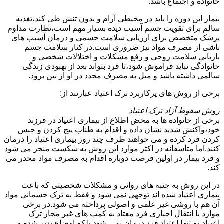
خانواده و اجتماع باشد.
بیمار این دوره را باید در محیطی آرام و بدون تنش طی کند،تغذیه
سالم برای تقویت جسم آسیب دیده بسیار مهم است،نظارت مداوم
پزشک متخصص برای ارزیابی سلامت جسمی و درمان آسیب های
ناشی از مصرف مواد نیز ضروری است.در کنار سلامت جسم
بازیابی سلامت روحی و رفع مشکلات و اختلالات شخصی و
خانوادگی نباید فراموش شود،تا فرد بتواند بعد از بهبودی زندگی
سالمی داشته باشد و میل به مصرف مجدد در او از بین برود.
برخی از روش های پرکاربرد ترک اعتیاد عبارتند از:
روش سقوط آزاد ترک اعتیاد
برخی از خانواده ها به محض اطلاع از بیماری اعتیاد در فرزند
خود،واکنش شدید نشان داده و اقدام به طناب پیچ کردن و حبس
کردن فرد کرده و می خواهند ظرف چند روز بیماری اعتیاد را درمان
کنند.اما متأسفانه در اکثر موارد این روش به شکست منجر می شود
و فرد بیمار در اولین فرصت دوباره اقدام به مصرف مواد مخدر می
کند.
در این روش به جنبه های روانی و مشکلات شخصیتی که باعث
بیماری اعتیاد شده اند توجهی نمی شود و فقط به ترک جسمانی مواد
آن هم با روشی غیر علمی و اصولی پرداخته می شود.در برخی
موارد با انتقال اجباری فرد معتاد به کمپ های غیر مجاز ترک
اعتیاد،نه تنها اعتیاد فرد درمان نمی شود،بلکه اوضاع بدتر شده و