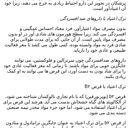
پزشکان در تجویز این دارو احتیاط زیادی به خرج می دهند، زیرا خود
آن اعتیادآور است.
ترک اعتیاد با داروهای ضد افسردگی
بدون مصرف مواد اعتیارآور، فرد معتاد احساس غمگینی و
افسردگی می کند. زیرا سطح هورمون های شادی آور در او بدون
مصرف مواد پایین است. از آن جایی که برای مدت طولانی برای
شادی فرد به مواد وابسته بوده، کمی طول می کشد تا مغز فعالیت
طبیعی و عادی خود را بازیابد.
داروهای ضدافسردگی چون سرترالین و فلوکستین، می توانند
جایگزین خوبی برای مواد باشند. تا زمانی که مغز فعالیت عادی خود
را برای شاد بودن به دست آورد، این قرص ها می توانند به او کمک
زیادی بکنند.
ترک اعتیاد با قرص B۲
قرص b۲ (بوپرنورفین) که با نام تجاری نالوکسان شناخته می شود،
از آلکالویئد های گیاه خشخاش بدست می آید. هرچند این قرص برای
ترک اعتیاد استفاده می شود، اما خود جزء مواد مخدر نیمه صنعتی
دسته بندی می شود.
از قرص b۲ برای ترک اعتیاد به عنوان جایگزین ترامادول و متادون