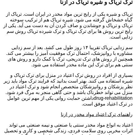
ترک تریاک و شیره تریاک در ازنا
تریاک و شیره یکی از رایج ترین مواد مخدر در ایران است. تریاک از
گیاه خشخاش گرفته می شود. شیره تریاک هم از ترکیب سوخته
تریاک و تریاک و جوشاندن و صاف کردن آن به دست می آید. یکی از
رایج ترین روش ها برای ترک تریاک و ترک شیرده تریاک روش سم
زدایی است.
سم زدایی تریاک تقریبا ۱۴ روز طول می کشد. بعد از سم زدایی
مشاوره با روانپزشک، احتمال ترک موفقیت آمیز را بیشتر می کند.
همچنین از روش های ترک تدریجی، ترک با کمک دارو و روش های
سنتی هم برای ترک این ماده مخدر استفاده می شود.
بسیاری از افراد در روش ترک اعتیاد در منزل برای ترک تریاک و
شیره استفاده می کنند. بهتر است بدانید که فرایند ترک مواد باید زیر
نظر پزشکان و روانپزشکان متخصص انجام شود و ترک اعتیاد در
منزل می تواند خطرناک باشد و حتی گاهی منجر به مرگ فرد شود.
drug-rehabilitationداشتن حمایت روانی یکی از مهم ترین عوامل
در ترک اعتیاد موفق است.
راهنمای ترک اعتیاد مواد مخدر در ازنا
اعتیاد به انواع مواد مخدر سنتی یا صنعتی و نیمه صنعتی می تواند
اثرات مخربی روی سلامت فردی، زندگی شخصی و کاری و تحصیل