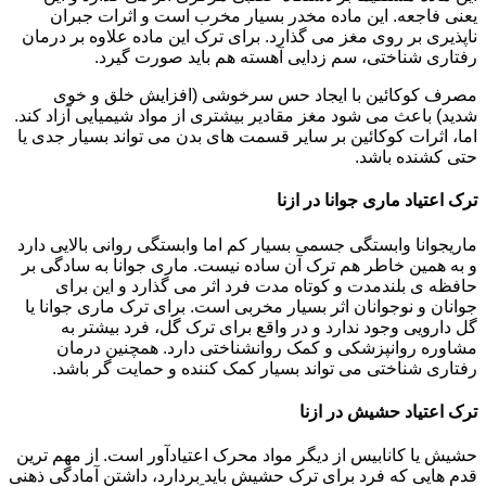
یعنی فاجعه. این ماده مخدر بسیار مخرب است و اثرات جبران
ناپذیری بر روی مغز می گذارد. برای ترک این ماده علاوه بر درمان
رفتاری شناختی، سم زدایی آهسته هم باید صورت گیرد.
مصرف کوکائین با ایجاد حس سرخوشی (افزایش خلق و خوی
شدید) باعث می شود مغز مقادیر بیشتری از مواد شیمیایی آزاد کند.
اما، اثرات کوکائین بر سایر قسمت های بدن می تواند بسیار جدی یا
حتی کشنده باشد.
ترک اعتیاد ماری جوانا در ازنا
ماریجوانا وابستگی جسمی بسیار کم اما وابستگی روانی بالایی دارد
و به همین خاطر هم ترک آن ساده نیست. ماری جوانا به سادگی بر
حافظه ی بلندمدت و کوتاه مدت فرد اثر می گذارد و این برای
جوانان و نوجوانان اثر بسیار مخربی است. برای ترک ماری جوانا یا
گل دارویی وجود ندارد و در واقع برای ترک گل، فرد بیشتر به
مشاوره روانپزشکی و کمک روانشناختی دارد. همچنین درمان
رفتاری شناختی می تواند بسیار کمک کننده و حمایت گر باشد.
ترک اعتیاد حشیش در ازنا
حشیش یا کانابیس از دیگر مواد محرک اعتیادآور است. از مهم ترین
قدم هایی که فرد برای ترک حشیش باید بردارد، داشتن آمادگی ذهنی