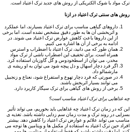
ترک مواد با شوک الکتریکی از روش های جدید ترک اعتیاد است.
روش های سنتی ترک اعتیاد در ازنا
داروهای گیاهی مناسب برای ترک اعتیاد بسیارند، اما عملکرد
و اثربخشی آن ها به طور دقیق مشخص نشده است. اما برخی
از این داروها باعث کاهش عوارض ترک اعتیاد می شوند. در
ادامه به برخی از آن ها اشاره می کنیم.
همان طور که می دانید، ترک اعتیاد با اضطراب و استرس
همراه است. برای تخفیف این اضطراب ناشی از ترک مواد
مخدر، می توان از اسطخودوس و گل گاوزبان استفاده کرد.
اگر فرد دچار اسهال و دل پیچه شود می توان به او ریشه ی
مارشمالو داد.
در صورتی که فرد دچار تهوع و استفراغ شود، نعناع و زنجبیل
می توانند بسیار اثربخش باشند.
برخی از روش های گیاهی برای ترک سیگار کاربرد دارد.
چه غذاهایی برای ترک اعتیاد مناسب است؟
این که در زمان ترک اعتیاد چه غذاهایی باید بخوریم، می تواند تأثیر
بسزایی در روند ترک و مدت زمان سم زدایی داشته باشد. تغذیه ی
مناسب می تواند علائم و عوارض ترک اعتیاد را کاهش دهد. بیشتر
افراد حین ترک اعتیاد به استفاده از مکمل ها و ویتامین ها توجه می
کنند. اما دقت داشته باشید که فقط استفاده از ویتامین ها مهم