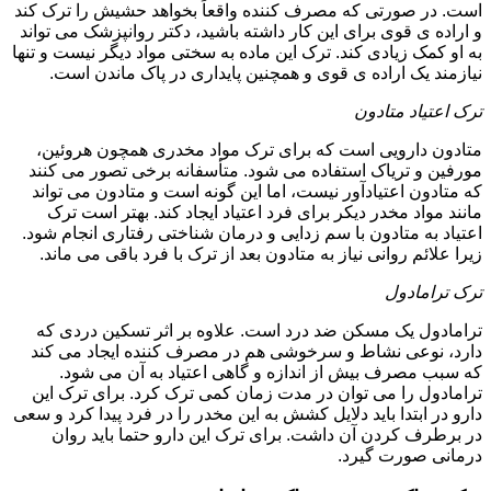
است. در صورتی که مصرف کننده واقعاً بخواهد حشیش را ترک کند
و اراده ی قوی برای این کار داشته باشید، دکتر روانپزشک می تواند
به او کمک زیادی کند. ترک این ماده به سختی مواد دیگر نیست و تنها
نیازمند یک اراده ی قوی و همچنین پایداری در پاک ماندن است.
ترک اعتیاد متادون
متادون دارویی است که برای ترک مواد مخدری همچون هروئین،
مورفین و تریاک استفاده می شود. متأسفانه برخی تصور می کنند
که متادون اعتیادآور نیست، اما این گونه است و متادون می تواند
مانند مواد مخدر دیکر برای فرد اعتیاد ایجاد کند. بهتر است ترک
اعتیاد به متادون با سم زدایی و درمان شناختی رفتاری انجام شود.
زیرا علائم روانی نیاز به متادون بعد از ترک با فرد باقی می ماند.
ترک ترامادول
ترامادول یک مسکن ضد درد است. علاوه بر اثر تسکین دردی که
دارد، نوعی نشاط و سرخوشی هم در مصرف کننده ایجاد می کند
که سبب مصرف بیش از اندازه و گاهی اعتیاد به آن می شود.
ترامادول را می توان در مدت زمان کمی ترک کرد. برای ترک این
دارو در ابتدا باید دلایل کشش به این مخدر را در فرد پیدا کرد و سعی
در برطرف کردن آن داشت. برای ترک این دارو حتما باید روان
درمانی صورت گیرد.