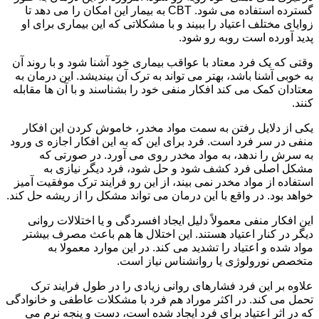
گسترده استفاده می شود. CBT به بیمار این امکان را می دهد تا
زوایای مختلف اعتیاد را ببیند و با مشکلاتی که این بیماری برای او
پدید آورده است روبه رو شود.
وقتی که یک فرد معتاد با عواقب بیماری خود آشنا شود و با روند آن
به خوبی آشنا باشد، بهتر می تواند به ترک آن بیندیشد. این درمان به
معتادان کمک می کند افکار منفی خود را بشناسند و با آن ها مقابله
کنند.
یکی از دلایل رفتن به سمت مواد مخدر، خاموش کردن این افکار
منفی در سر فرد است. فرد برای این که به این افکار اجازه ی ورود
به سرش را ندهد، به مواد مخدر روی می آورد. در صورتی که
مشکل اصلی فرد کشف شود و حل شود، فرد دیگر نیازی به
استفاده از مواد مخدر نمی بیند، از این رو فرایند ترک موفقیت آمیز
خواهد بود. در واقع با این درمان می تواند مشکل را از ریشه حل کند.
این افکار منفی معمولاً دلیل ایجاد افسردگی و یا اختلالات روانی
دیگر در کنار اعتیاد هستند. این اختلال ها هم باعث مصرف بیشتر
مواد شده و اعتیاد را تشدید می کند. در این موارد معمولا به
متخصص نورولوژی یا روانشناس نیاز است.
علاوه بر این فرد فشارهای روانی زیادی را در طول فرایند ترک
تحمل می کند. در اکثر موراد هم فرد با مشکلات عاطفی و خانوادگی
که در اثر اعتیاد برای فرد ایجاد شده است، دست و پنجه نرم می