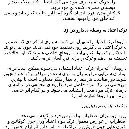
را تحریک به مصرف مواد می کند، اجتناب کند. مثلا به دیدار
دوستان مصرف کننده ی خود نرود.
کنار آمدن: فرد باید یاد بگیرد که با این حالت کنار بیاید و سعی
کند خُلق خود را بهبود ببخشد.
ترک اعتیاد به وسیله ی دارو در ازنا
داروها ترک اعتیاد را تسهیل می کنند. بسیاری از افرادی که تصمیم
به ترک اعتیاد می گیرند، روی تصمیم خود نمی مانند چون نمی توانند
با علائم ترک مواد کنار بیایند. داروهای خاصی هستند که این حالات را
تخفیف می دهند و ترک را برای فرد آسان تر می کنند.
داروهایی که برای ترک اعتیاد استفاده می شوند ممکن است برای
بیماران سرپایی و یا بیماران بستری شده در مراکز ترک اعتیاد تجویز
شوند. دوز مناسب هر بیمار با بیمار دیگر متفاوت است تا بهترین
اثربخشی در ترک مواد حاصل شود. داروهای مختلفی در برنامه ی
درمانی ترک مواد مخدر استفاده می شوند و هر کدام اثر خاصی
دارند. این داروها عبارت اند از:
ترک اعتیاد با بنزودیازپین
این دارو میزان اضطراب و استرس فرد را کاهش می دهد.
اضطراب از عوارض معمول ترک مواد اعتیادآوری چون کوکائین و
افیون هایی چون هروئین و تریاک است. این دارو اثر آرام بخش دارد.