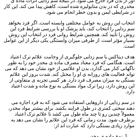
آور از بدن فرد خارج می شود. در نتیجه سم زدایی اثرات ماده ی
مخدری که در بدن متابولیزه شده است، کاهش پیدا می کند. این کار
در شرایطی ایمن و بدون خطر انجام می شود.
انتخاب این روش به عوامل مختلفی وابسته است. اگر فرد بخواهد
سم زدایی را انتخاب کند، باید پزشک او با بررسی شرایط فرد این
روش را تأیید کند. همچنین شرایط روانی فرد در انتخاب این روش
بسیار مؤثر است. از طرفی میزان وابستگی یکی دیگر از این عوامل
است.
هدف دیتاکس یا سم زدایی جلوگیری از وخامت علائم ترک اعتیاد
است. هنگامی که فرد معتاد مصرف ماده ی مخدر خود را به طور
ناگهانی کنار می گذارد، بدن او علائمی از خود نشان می دهد که می
تواند فعالیت های روزانه ی او را مختل کند. شدت بروز این علائم
بستگی به میزان مصرف فرد دارد. هر کسی تجربه ی متفاوتی از
این روش دارد، زیرا ترک مواد بستگی به نوع ماده و شدت اعتیاد
دارد.
در سم زدایی از داروهایی استفاده می شود که به فرد اجازه می
دهند سختی کمتری در طول فرایند بکشد. برای بیشتر مواد مخدر،
معمولاً چندین رو تا چند ماه طول می کشد تا علائم ترک اعتیاد
برطرف شود. مدت زمانی که فرد این علائم را نشان می دهد به
موارد زیادی بستگی دارد که عبارت اند از:
نوع ماده ی مخدر