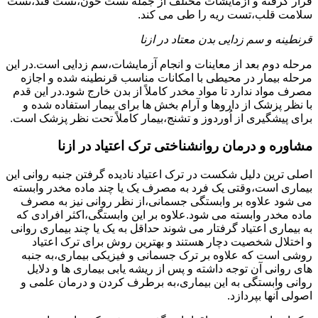
قرار گرفته و آزمایشات مختلف از جمله تست خون،تست قند،تست
سلامت قلب،تست ریه را طی می کند.
قرنطینه و سم زدایی بدن معتاد در ازنا
مرحله دوم بعد از معاینات و انجام آزمایشات،سم زدایی است.در این
مرحله بیمار در محیطی با امکانات مناسب قرنطینه شده و اجازه
مصرف مواد ندارد تا مواد مخدر کاملاً از بدن خارج شود.در این قدم
با نظر پزشک از داروها و آرام بخش ها برای بیمار استفاده شده و
برای پیشگیری از اُوردوز و تشنج،بیمار کاملاً تحت نظر پزشک است.
مشاوره و درمان روانشناختی ترک اعتیاد در ازنا
اصلی ترین دلیل شکست در ترک اعتیاد نادیده گرفتن جنبه روانی این
بیماری است،وقتی یک فرد به مصرف یک یا چند ماده مخدر وابسته
می شود علاوه بر وابستگی جسمانی،از نظر روانی نیز به مصرف
ماده مخدر وابسته می شود.علاوه بر این وابستگی،اکثر افرادی که
به بیماری اعتیاد گرفتار می شوند حداقل به یک یا چند بیماری روانی
و اختلال شخصیت دچار هستند و بهترین روش برای ترک اعتیاد
روشی است که علاوه بر ترک جسمانی و فیزیکی بیماری،به جنبه
های روانی آن توجه داشته و پس از ریشه یابی بیماری ها و دلایل
روانی وابستگی به این بیماری،به برطرف کردن و درمان علمی و
اصولی آنها بپردازد.