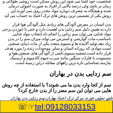
شخصیت خود آشنا می شود.این روش ممکن است روشی طولانی و
زمان بر باشد ولی درصد بالایی از افراد به صورت اصولی درمان
شده و هیچگاه به مصرف دوباره مواد مخدر روی نمی آورند.این
روش یکی از تضمینی ترین روش های ترک اعتیاد به حساب می آید.
بدن انسان در معرض آلودگی های زیادی مثل آلودگی هوا قرار
دارد.به همین دلیل سم زدایی بدن اهمیت دارد و حتی با خوردن برخی
مواد غذایی می توان سم زدایی را انجام داد.انتخاب مواد غذایی
نامناسب،مات گوارشی و استرس می تواند میزان سم را در بدن
زیاد دهد.تولید آلاینده ها و سموم متعدد یکی از مات دنیای صنعتی
است،موادی که روزانه انسان و سایر موجودات زنده را مورد هدف
قرار داده است.تصفیه سموم ناشی از آلودگی های صنعتی،هوا و
مسمویت با فلزات سنگین مانند سرب،جیوه،کادمیوم و آرسنیک
نیازمند شناسایی تازه ترین راههای مقابله دراین زمینه است.
سم زدایی بدن در بهاران
سم از کجا وارد بدن ما می شوند؟ با استفاده از چه روش
هایی می توان این سم مضر را از بدن خارج کرد؟
تلفن تماس فوری
مرکز ترک اعتیاد بهاران,سم زدایی بدن بهاران
بطور کلی سم موجود در بدن به دو گروه عمده تقسیم می
☞☏
tel:09128033153
شوند.بخش بزرگی از این سموم مثل مواد به جا مانده از سموم
گیاهی و آفت کش ها،فلزات سنگین ناشی از آلودگی هوا،انواع