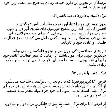
پزشکان در تجویز این دارو احتیاط زیادی به خرج می دهند، زیرا خود
آن اعتیادآور است.
ترک اعتیاد با داروهای ضد افسردگی
بدون مصرف مواد اعتیارآور، فرد معتاد احساس غمگینی و
افسردگی می کند. زیرا سطح هورمون های شادی آور در او بدون
مصرف مواد پایین است. از آن جایی که برای مدت طولانی برای
شادی فرد به مواد وابسته بوده، کمی طول می کشد تا مغز فعالیت
طبیعی و عادی خود را بازیابد.
داروهای ضدافسردگی چون سرترالین و فلوکستین، می توانند
جایگزین خوبی برای مواد باشند. تا زمانی که مغز فعالیت عادی خود
را برای شاد بودن به دست آورد، این قرص ها می توانند به او کمک
زیادی بکنند.
ترک اعتیاد با قرص B۲
قرص b۲ (بوپرنورفین) که با نام تجاری نالوکسان شناخته می شود،
از آلکالویئد های گیاه خشخاش بدست می آید. هرچند این قرص برای
ترک اعتیاد استفاده می شود، اما خود جزء مواد مخدر نیمه صنعتی
دسته بندی می شود.
از قرص b۲ برای ترک اعتیاد به عنوان جایگزین ترامادول و متادون