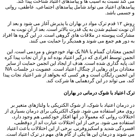
می کند نسبت به آسیب ها و پیامدهای اعتیاد شناخت پیدا کند.
پیامدهای اعتیاد می تواند شامل پیامدهای اجتماعی، عاطفی، روانی
و جسمی باشد.
روش ۱۲ قدم ترک مواد در بهاران با پذیرش آغاز می شود و بعد از
آن نوبت تسلیم شدن به یک قدرت بالاتر است. بعد از آن نوبت به
مشارکت پیوسته در ملاقات های گروهی است. در این گروه ها افراد
به دور هم جمع می شوند و همدیگر را حمایت می کنند.
انجمن معتادان گمنام یا NA یک نهاد خودجوش و مردمی است. این
انجمن توسط افرادی که درگیر اعتیاد بوده اند و از آن نجات پیدا کره
اند، پایه گذاری شده است. هدف از ایجاد این انجمن حمایت از سایر
معتادان برای رهایی از چنگال اعتیاد است. عضویت در جلسات NA
این انجمن رایگان است و هر کسی که بخواهد از شر اعتیاد نجات پیدا
کند، می تواند در این گردهمایی ها شرکت کند.
ترک اعتیاد با شوک درمانی در بهاران
در درمان اعتیاد با شوک، از شوک الکتریکی با ولتاژهای متغیر بر
روی مغز استفاده می شود. شوک الکتریکی برای درمان بسیاری از
اختلالات روانی که معمولاً در آنها افکار خودکشی هم وجود دارد،
استفاده می شود. برخی از این اختلالات عبارت اند از دوقطبی،
افسردگی شدید و اسکیزوفرنی. برخی از این اختلالات باعث اعتیاد
می شوند و درمان این ها یکی از گام های مهم در ترک اعتیاد است.