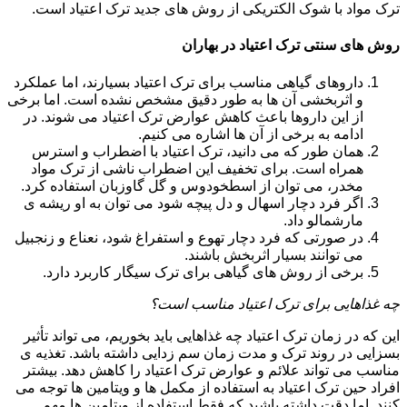
ترک مواد با شوک الکتریکی از روش های جدید ترک اعتیاد است.
روش های سنتی ترک اعتیاد در بهاران
داروهای گیاهی مناسب برای ترک اعتیاد بسیارند، اما عملکرد
و اثربخشی آن ها به طور دقیق مشخص نشده است. اما برخی
از این داروها باعث کاهش عوارض ترک اعتیاد می شوند. در
ادامه به برخی از آن ها اشاره می کنیم.
همان طور که می دانید، ترک اعتیاد با اضطراب و استرس
همراه است. برای تخفیف این اضطراب ناشی از ترک مواد
مخدر، می توان از اسطخودوس و گل گاوزبان استفاده کرد.
اگر فرد دچار اسهال و دل پیچه شود می توان به او ریشه ی
مارشمالو داد.
در صورتی که فرد دچار تهوع و استفراغ شود، نعناع و زنجبیل
می توانند بسیار اثربخش باشند.
برخی از روش های گیاهی برای ترک سیگار کاربرد دارد.
چه غذاهایی برای ترک اعتیاد مناسب است؟
این که در زمان ترک اعتیاد چه غذاهایی باید بخوریم، می تواند تأثیر
بسزایی در روند ترک و مدت زمان سم زدایی داشته باشد. تغذیه ی
مناسب می تواند علائم و عوارض ترک اعتیاد را کاهش دهد. بیشتر
افراد حین ترک اعتیاد به استفاده از مکمل ها و ویتامین ها توجه می
کنند. اما دقت داشته باشید که فقط استفاده از ویتامین ها مهم