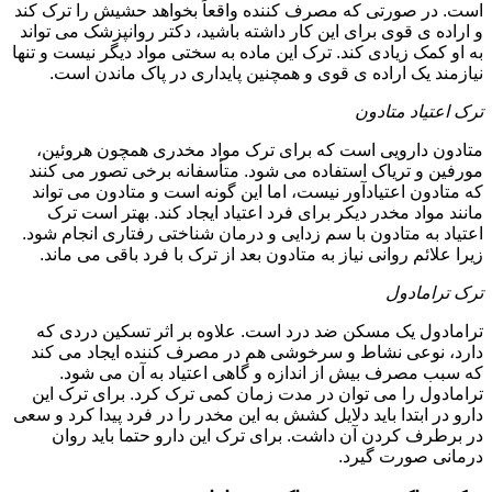
است. در صورتی که مصرف کننده واقعاً بخواهد حشیش را ترک کند
و اراده ی قوی برای این کار داشته باشید، دکتر روانپزشک می تواند
به او کمک زیادی کند. ترک این ماده به سختی مواد دیگر نیست و تنها
نیازمند یک اراده ی قوی و همچنین پایداری در پاک ماندن است.
ترک اعتیاد متادون
متادون دارویی است که برای ترک مواد مخدری همچون هروئین،
مورفین و تریاک استفاده می شود. متأسفانه برخی تصور می کنند
که متادون اعتیادآور نیست، اما این گونه است و متادون می تواند
مانند مواد مخدر دیکر برای فرد اعتیاد ایجاد کند. بهتر است ترک
اعتیاد به متادون با سم زدایی و درمان شناختی رفتاری انجام شود.
زیرا علائم روانی نیاز به متادون بعد از ترک با فرد باقی می ماند.
ترک ترامادول
ترامادول یک مسکن ضد درد است. علاوه بر اثر تسکین دردی که
دارد، نوعی نشاط و سرخوشی هم در مصرف کننده ایجاد می کند
که سبب مصرف بیش از اندازه و گاهی اعتیاد به آن می شود.
ترامادول را می توان در مدت زمان کمی ترک کرد. برای ترک این
دارو در ابتدا باید دلایل کشش به این مخدر را در فرد پیدا کرد و سعی
در برطرف کردن آن داشت. برای ترک این دارو حتما باید روان
درمانی صورت گیرد.