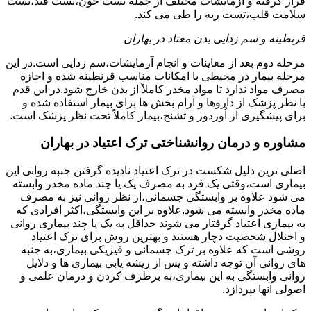
قرار گرفته و آزمایشات مختلف از جمله تست خون،تست قند،تست
سلامت قلب،تست ریه را طی می کند.
قرنطینه و سم زدایی بدن معتاد در بهاران
مرحله دوم بعد از معاینات و انجام آزمایشات،سم زدایی است.در این
مرحله بیمار در محیطی با امکانات مناسب قرنطینه شده و اجازه
مصرف مواد ندارد تا مواد مخدر کاملاً از بدن خارج شود.در این قدم
با نظر پزشک از داروها و آرام بخش ها برای بیمار استفاده شده و
برای پیشگیری از اُوردوز و تشنج،بیمار کاملاً تحت نظر پزشک است.
مشاوره و درمان روانشناختی ترک اعتیاد در بهاران
اصلی ترین دلیل شکست در ترک اعتیاد نادیده گرفتن جنبه روانی این
بیماری است،وقتی یک فرد به مصرف یک یا چند ماده مخدر وابسته
می شود علاوه بر وابستگی جسمانی،از نظر روانی نیز به مصرف
ماده مخدر وابسته می شود.علاوه بر این وابستگی،اکثر افرادی که
به بیماری اعتیاد گرفتار می شوند حداقل به یک یا چند بیماری روانی
و اختلال شخصیت دچار هستند و بهترین روش برای ترک اعتیاد
روشی است که علاوه بر ترک جسمانی و فیزیکی بیماری،به جنبه
های روانی آن توجه داشته و پس از ریشه یابی بیماری ها و دلایل
روانی وابستگی به این بیماری،به برطرف کردن و درمان علمی و
اصولی آنها بپردازد.