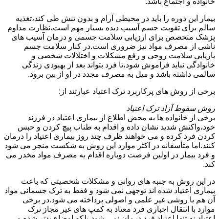
خانواده و اجتماع باشد.
بیمار این دوره را باید در محیطی آرام و بدون تنش طی کند،تغذیه
سالم برای تقویت جسم آسیب دیده بسیار مهم است،نظارت مداوم
پزشک متخصص برای ارزیابی سلامت جسمی و درمان آسیب های
ناشی از مصرف مواد نیز ضروری است.در کنار سلامت جسم
بازیابی سلامت روحی و رفع مشکلات و اختلالات شخصی و
خانوادگی نباید فراموش شود،تا فرد بتواند بعد از بهبودی زندگی
سالمی داشته باشد و میل به مصرف مجدد در او از بین برود.
برخی از روش های پرکاربرد ترک اعتیاد عبارتند از:
روش سقوط آزاد ترک اعتیاد
برخی از خانواده ها به محض اطلاع از بیماری اعتیاد در فرزند
خود،واکنش شدید نشان داده و اقدام به طناب پیچ کردن و حبس
کردن فرد کرده و می خواهند ظرف چند روز بیماری اعتیاد را درمان
کنند.اما متأسفانه در اکثر موارد این روش به شکست منجر می شود
و فرد بیمار در اولین فرصت دوباره اقدام به مصرف مواد مخدر می
کند.
در این روش به جنبه های روانی و مشکلات شخصیتی که باعث
بیماری اعتیاد شده اند توجهی نمی شود و فقط به ترک جسمانی مواد
آن هم با روشی غیر علمی و اصولی پرداخته می شود.در برخی
موارد با انتقال اجباری فرد معتاد به کمپ های غیر مجاز ترک
اعتیاد،نه تنها اعتیاد فرد درمان نمی شود،بلکه اوضاع بدتر شده و