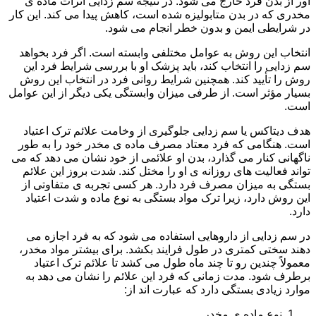
آور از بدن فرد خارج می شود. در نتیجه سم زدایی اثرات ماده ی
مخدری که در بدن متابولیزه شده است، کاهش پیدا می کند. این کار
در شرایطی ایمن و بدون خطر انجام می شود.
انتخاب این روش به عوامل مختلفی وابسته است. اگر فرد بخواهد
سم زدایی را انتخاب کند، باید پزشک او با بررسی شرایط فرد این
روش را تأیید کند. همچنین شرایط روانی فرد در انتخاب این روش
بسیار مؤثر است. از طرفی میزان وابستگی یکی دیگر از این عوامل
است.
هدف دیتاکس یا سم زدایی جلوگیری از وخامت علائم ترک اعتیاد
است. هنگامی که فرد معتاد مصرف ماده ی مخدر خود را به طور
ناگهانی کنار می گذارد، بدن او علائمی از خود نشان می دهد که می
تواند فعالیت های روزانه ی او را مختل کند. شدت بروز این علائم
بستگی به میزان مصرف فرد دارد. هر کسی تجربه ی متفاوتی از
این روش دارد، زیرا ترک مواد بستگی به نوع ماده و شدت اعتیاد
دارد.
در سم زدایی از داروهایی استفاده می شود که به فرد اجازه می
دهند سختی کمتری در طول فرایند بکشد. برای بیشتر مواد مخدر،
معمولاً چندین رو تا چند ماه طول می کشد تا علائم ترک اعتیاد
برطرف شود. مدت زمانی که فرد این علائم را نشان می دهد به
موارد زیادی بستگی دارد که عبارت اند از:
نوع ماده ی مخدر