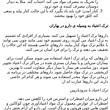
را تحریک به مصرف مواد می کند، اجتناب کند. مثلا به دیدار
دوستان مصرف کننده ی خود نرود.
کنار آمدن: فرد باید یاد بگیرد که با این حالت کنار بیاید و سعی
کند خُلق خود را بهبود ببخشد.
ترک اعتیاد به وسیله ی دارو در بهاران
داروها ترک اعتیاد را تسهیل می کنند. بسیاری از افرادی که تصمیم
به ترک اعتیاد می گیرند، روی تصمیم خود نمی مانند چون نمی توانند
با علائم ترک مواد کنار بیایند. داروهای خاصی هستند که این حالات را
تخفیف می دهند و ترک را برای فرد آسان تر می کنند.
داروهایی که برای ترک اعتیاد استفاده می شوند ممکن است برای
بیماران سرپایی و یا بیماران بستری شده در مراکز ترک اعتیاد تجویز
شوند. دوز مناسب هر بیمار با بیمار دیگر متفاوت است تا بهترین
اثربخشی در ترک مواد حاصل شود. داروهای مختلفی در برنامه ی
درمانی ترک مواد مخدر استفاده می شوند و هر کدام اثر خاصی
دارند. این داروها عبارت اند از:
ترک اعتیاد با بنزودیازپین
این دارو میزان اضطراب و استرس فرد را کاهش می دهد.
اضطراب از عوارض معمول ترک مواد اعتیادآوری چون کوکائین و
افیون هایی چون هروئین و تریاک است. این دارو اثر آرام بخش دارد.