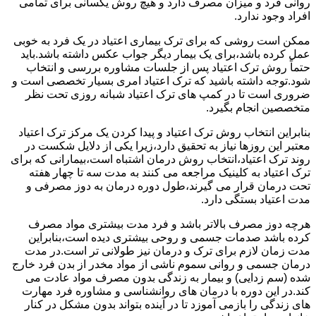
روانی فرد و میزان مصرف دارد و هیچ روش یکسانی برای تمامی
افراد وجود ندارد.
ممکن است روشی که برای ترک بیماری اعتیاد در یک فرد به خوبی
عمل کرده باشد،برای یک بیمار دیگر جواب عکس داشته باشد.باید
حتماً روش ترک اعتیاد پس از جلسات مشاوره بررسی و انتخاب
شود.توجه داشته باشید که ترک اعتیاد امری بسیار تخصصی است و
ضروری است تا در کمپ های ترک اعتیاد شبانه روزی تحت نظر
متخصصین انجام بگیرد.
بنابراین انتخاب روش ترک اعتیاد و پیدا کردن یک مرکز ترک اعتیاد
معتبر این روزها نیاز به تحقیق دارد،زیرا یکی از دلایل شکست در
روند ترک اعتیاد،انتخاب روش درمان اشتباه است،بیمارانی که برای
ترک اعتیاد به کلینیک مراجعه می کنند به مدت سه تا چهار هفته
تحت درمان قرار می گیرند،طول دوره درمان به دوز مصرفی و
مدت اعتیاد بستگی دارد.
هرچه دوز مصرف بالاتر باشد و فرد مدت بیشتری مواد مصرف
کرده باشد صدمات جسمی و روحی بیشتری دیده است،بنابراین
مدت زمان لازم برای ترک و درمان نیز طولانی تر است.در مدت
درمان جسمی و روانی سموم ناشی از مواد مخدر از بدن فرد خارج
شده (سم زدایی) و بیمار به زندگی بدون مصرف مواد عادت می
کند.در این دوره با درمان های روانشناسی و مشاوره فرد مهارت
های زندگی را بازمی آموزد تا در آینده بتواند بدون مشکل در کنار