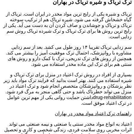
ترک تریاک و شیره تریاک در بهاران
تریاک و شیره یکی از رایج ترین مواد مخدر در ایران است. تریاک از
گیاه خشخاش گرفته می شود. شیره تریاک هم از ترکیب سوخته
تریاک و تریاک و جوشاندن و صاف کردن آن به دست می آید. یکی از
رایج ترین روش ها برای ترک تریاک و ترک شیرده تریاک روش سم
زدایی است.
سم زدایی تریاک تقریبا ۱۴ روز طول می کشد. بعد از سم زدایی
مشاوره با روانپزشک، احتمال ترک موفقیت آمیز را بیشتر می کند.
همچنین از روش های ترک تدریجی، ترک با کمک دارو و روش های
سنتی هم برای ترک این ماده مخدر استفاده می شود.
بسیاری از افراد در روش ترک اعتیاد در منزل برای ترک تریاک و
شیره استفاده می کنند. بهتر است بدانید که فرایند ترک مواد باید زیر
نظر پزشکان و روانپزشکان متخصص انجام شود و ترک اعتیاد در
منزل می تواند خطرناک باشد و حتی گاهی منجر به مرگ فرد شود.
drug-rehabilitationداشتن حمایت روانی یکی از مهم ترین عوامل
در ترک اعتیاد موفق است.
راهنمای ترک اعتیاد مواد مخدر در بهاران
اعتیاد به انواع مواد مخدر سنتی یا صنعتی و نیمه صنعتی می تواند
اثرات مخربی روی سلامت فردی، زندگی شخصی و کاری و تحصیل