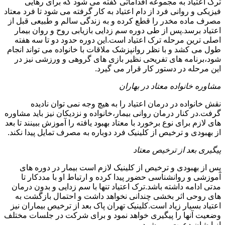
ترک اعتیاد به مجموعه اقداماتی گفته می شود که برای رهایی
فیزیکی و روانی فرد از دام اعتیاد به کار گرفته می شود تا فرد معتاد
مصرف ماده مخدر را قطع کرده و به زندگی سالم و طبیعی قبل از
اعتیاد برسد.پس از طی دوره سم زدایی بازیابی روح و روان بیمار
اصلی ترین مرحله ترک اعتیاد است.این دوره حدود دو تا سه هفته
طول می کشد و با نظر روانپزشک ملاقات با خانواده می تواند انجام
شود،برنامه های تفریحی نظیر بازی های گروهی و ورزشی نیز در
این مرحله در دستور کار قرار می گیرد.
مشاوره خانواده معتاد در بهاران
نقش خانواده در درمان اعتیاد را به هیچ وجه نمی توان نادیده
گرفت.در کنار درمان روانی بیمار،خانواده و نزدیکان نیز باید مشاوره
های لازم برای نوع برخورد با معتاد بهبود یافته را آموزش ببینند تا بعد
از بهبودی و ترخیص از کلینیک فرد دوباره به مصرف تمایل پیدا نکند.
پیگیری بعد از ترخیص معتاد
پس از بهبودی و ترخیص از کلینیک لازم است بیمار در دوره های
آموزشی و روانشناسی حضور پیدا کرده و ارتباط او با مددکار تا
مدتی ادامه داشته باشد.ترک اعتیاد تنها با سم زدایی و بدون درمان
های روحی اثر بخشی چندانی نخواهد داشت و احتمال بازگشت به
اعتیاد بسیار زیاد است.کلینیک تهران پاک بعد از ترخیص بیماران نیز
وضعیت آنها را پیگیری خواهد نمود و برای شرکت در جلسات مختلف
از ایشان دعوت می شود.