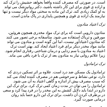
است. در صورتی که مصرف کننده واقعاً بخواهد حشیش را ترک کند
و اراده ی قوی برای این کار داشته باشید، دکتر روانپزشک می تواند
به او کمک زیادی کند. ترک این ماده به سختی مواد دیگر نیست و تنها
نیازمند یک اراده ی قوی و همچنین پایداری در پاک ماندن است.
ترک اعتیاد متادون
متادون دارویی است که برای ترک مواد مخدری همچون هروئین،
مورفین و تریاک استفاده می شود. متأسفانه برخی تصور می کنند
که متادون اعتیادآور نیست، اما این گونه است و متادون می تواند
مانند مواد مخدر دیکر برای فرد اعتیاد ایجاد کند. بهتر است ترک
اعتیاد به متادون با سم زدایی و درمان شناختی رفتاری انجام شود.
زیرا علائم روانی نیاز به متادون بعد از ترک با فرد باقی می ماند.
ترک ترامادول
ترامادول یک مسکن ضد درد است. علاوه بر اثر تسکین دردی که
دارد، نوعی نشاط و سرخوشی هم در مصرف کننده ایجاد می کند
که سبب مصرف بیش از اندازه و گاهی اعتیاد به آن می شود.
ترامادول را می توان در مدت زمان کمی ترک کرد. برای ترک این
دارو در ابتدا باید دلایل کشش به این مخدر را در فرد پیدا کرد و سعی
در برطرف کردن آن داشت. برای ترک این دارو حتما باید روان
درمانی صورت گیرد.