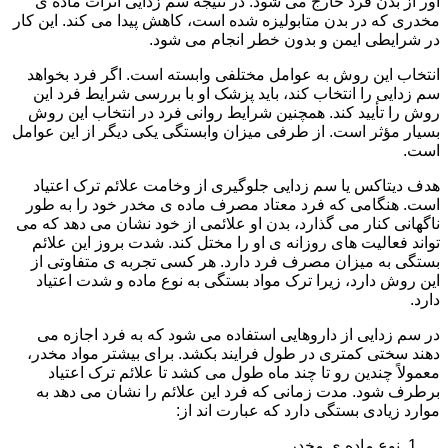
آور از بدن فرد خارج می شود. در نتیجه سم زدایی اثرات ماده ی
مخدری که در بدن متابولیزه شده است، کاهش پیدا می کند. این کار
در شرایطی ایمن و بدون خطر انجام می شود.
انتخاب این روش به عوامل مختلفی وابسته است. اگر فرد بخواهد
سم زدایی را انتخاب کند، باید پزشک او با بررسی شرایط فرد این
روش را تأیید کند. همچنین شرایط روانی فرد در انتخاب این روش
بسیار مؤثر است. از طرفی میزان وابستگی یکی دیگر از این عوامل
است.
هدف دیتاکس یا سم زدایی جلوگیری از وخامت علائم ترک اعتیاد
است. هنگامی که فرد معتاد مصرف ماده ی مخدر خود را به طور
ناگهانی کنار می گذارد، بدن او علائمی از خود نشان می دهد که می
تواند فعالیت های روزانه ی او را مختل کند. شدت بروز این علائم
بستگی به میزان مصرف فرد دارد. هر کسی تجربه ی متفاوتی از
این روش دارد، زیرا ترک مواد بستگی به نوع ماده و شدت اعتیاد
دارد.
در سم زدایی از داروهایی استفاده می شود که به فرد اجازه می
دهند سختی کمتری در طول فرایند بکشد. برای بیشتر مواد مخدر،
معمولاً چندین رو تا چند ماه طول می کشد تا علائم ترک اعتیاد
برطرف شود. مدت زمانی که فرد این علائم را نشان می دهد به
موارد زیادی بستگی دارد که عبارت اند از:
نوع ماده ی مخدر