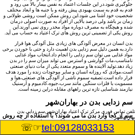
جلوگیری شود.در این جلسات اعتماد به نفس بیمار بالا می رود و
قدم به قدم به سمت بهبودی پیش رفته و با جنبه ها و ابعاد مختلف
شخصیت خود آشنا می شود.این روش ممکن است روشی طولانی و
زمان بر باشد ولی درصد بالایی از افراد به صورت اصولی درمان
شده و هیچگاه به مصرف دوباره مواد مخدر روی نمی آورند.این
روش یکی از تضمینی ترین روش های ترک اعتیاد به حساب می آید.
بدن انسان در معرض آلودگی های زیادی مثل آلودگی هوا قرار
دارد.به همین دلیل سم زدایی بدن اهمیت دارد و حتی با خوردن برخی
مواد غذایی می توان سم زدایی را انجام داد.انتخاب مواد غذایی
نامناسب،مات گوارشی و استرس می تواند میزان سم را در بدن
زیاد دهد.تولید آلاینده ها و سموم متعدد یکی از مات دنیای صنعتی
است،موادی که روزانه انسان و سایر موجودات زنده را مورد هدف
قرار داده است.تصفیه سموم ناشی از آلودگی های صنعتی،هوا و
مسمویت با فلزات سنگین مانند سرب،جیوه،کادمیوم و آرسنیک
نیازمند شناسایی تازه ترین راههای مقابله دراین زمینه است.
سم زدایی بدن در بهاران‌شهر
تلفن تماس فوری
مرکز ترک اعتیاد بهاران‌شهر,سم زدایی بدن
سم از کجا وارد بدن ما می شوند؟ با استفاده از چه روش
بهاران‌شهر
هایی می توان این سم مضر را از بدن خارج کرد؟
☞☏
tel:09128033153
بطور کلی سم موجود در بدن به دو گروه عمده تقسیم می