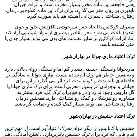
یعنی فاجعه. این ماده مخدر بسیار مخرب است و اثرات جبران
ناپذیری بر روی مغز می گذارد. برای ترک این ماده علاوه بر درمان
رفتاری شناختی، سم زدایی آهسته هم باید صورت گیرد.
مصرف کوکائین با ایجاد حس سرخوشی (افزایش خلق و خوی
شدید) باعث می شود مغز مقادیر بیشتری از مواد شیمیایی آزاد کند.
اما، اثرات کوکائین بر سایر قسمت های بدن می تواند بسیار جدی یا
حتی کشنده باشد.
ترک اعتیاد ماری جوانا در بهاران‌شهر
ماریجوانا وابستگی جسمی بسیار کم اما وابستگی روانی بالایی دارد
و به همین خاطر هم ترک آن ساده نیست. ماری جوانا به سادگی بر
حافظه ی بلندمدت و کوتاه مدت فرد اثر می گذارد و این برای
جوانان و نوجوانان اثر بسیار مخربی است. برای ترک ماری جوانا یا
گل دارویی وجود ندارد و در واقع برای ترک گل، فرد بیشتر به
مشاوره روانپزشکی و کمک روانشناختی دارد. همچنین درمان
رفتاری شناختی می تواند بسیار کمک کننده و حمایت گر باشد.
ترک اعتیاد حشیش در بهاران‌شهر
حشیش یا کانابیس از دیگر مواد محرک اعتیادآور است. از مهم ترین
قدم هایی که فرد برای ترک حشیش باید بردارد، داشتن آمادگی ذهنی