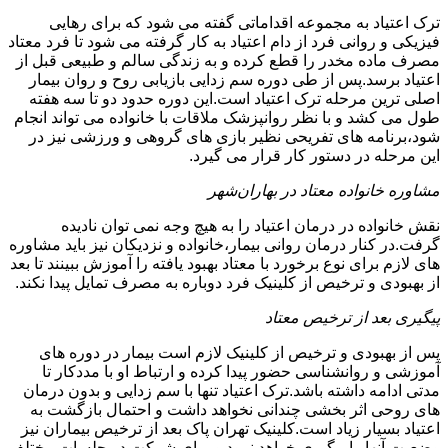
ترک اعتیاد به مجموعه اقداماتی گفته می شود که برای رهایی
فیزیکی و روانی فرد از دام اعتیاد به کار گرفته می شود تا فرد معتاد
مصرف ماده مخدر را قطع کرده و به زندگی سالم و طبیعی قبل از
اعتیاد برسد.پس از طی دوره سم زدایی بازیابی روح و روان بیمار
اصلی ترین مرحله ترک اعتیاد است.این دوره حدود دو تا سه هفته
طول می کشد و با نظر روانپزشک ملاقات با خانواده می تواند انجام
شود،برنامه های تفریحی نظیر بازی های گروهی و ورزشی نیز در
این مرحله در دستور کار قرار می گیرد.
مشاوره خانواده معتاد در بهاران‌شهر
نقش خانواده در درمان اعتیاد را به هیچ وجه نمی توان نادیده
گرفت.در کنار درمان روانی بیمار،خانواده و نزدیکان نیز باید مشاوره
های لازم برای نوع برخورد با معتاد بهبود یافته را آموزش ببینند تا بعد
از بهبودی و ترخیص از کلینیک فرد دوباره به مصرف تمایل پیدا نکند.
پیگیری بعد از ترخیص معتاد
پس از بهبودی و ترخیص از کلینیک لازم است بیمار در دوره های
آموزشی و روانشناسی حضور پیدا کرده و ارتباط او با مددکار تا
مدتی ادامه داشته باشد.ترک اعتیاد تنها با سم زدایی و بدون درمان
های روحی اثر بخشی چندانی نخواهد داشت و احتمال بازگشت به
اعتیاد بسیار زیاد است.کلینیک تهران پاک بعد از ترخیص بیماران نیز
وضعیت آنها را پیگیری خواهد نمود و برای شرکت در جلسات مختلف