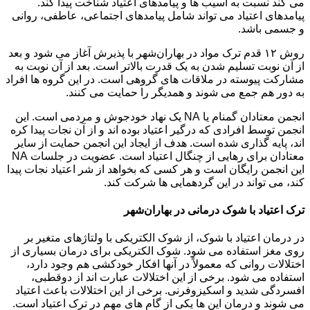
می کند نسبت به آسیب ها و پیامدهای اعتیاد شناخت پیدا کند.
پیامدهای اعتیاد می تواند شامل پیامدهای اجتماعی، عاطفی، روانی
و جسمی باشد.
روش ۱۲ قدم ترک مواد در بهاران‌شهر با پذیرش آغاز می شود و بعد
از آن نوبت تسلیم شدن به یک قدرت بالاتر است. بعد از آن نوبت به
مشارکت پیوسته در ملاقات های گروهی است. در این گروه ها افراد
به دور هم جمع می شوند و همدیگر را حمایت می کنند.
انجمن معتادان گمنام یا NA یک نهاد خودجوش و مردمی است. این
انجمن توسط افرادی که درگیر اعتیاد بوده اند و از آن نجات پیدا کره
اند، پایه گذاری شده است. هدف از ایجاد این انجمن حمایت از سایر
معتادان برای رهایی از چنگال اعتیاد است. عضویت در جلسات NA
این انجمن رایگان است و هر کسی که بخواهد از شر اعتیاد نجات پیدا
کند، می تواند در این گردهمایی ها شرکت کند.
ترک اعتیاد با شوک درمانی در بهاران‌شهر
در درمان اعتیاد با شوک، از شوک الکتریکی با ولتاژهای متغیر بر
روی مغز استفاده می شود. شوک الکتریکی برای درمان بسیاری از
اختلالات روانی که معمولاً در آنها افکار خودکشی هم وجود دارد،
استفاده می شود. برخی از این اختلالات عبارت اند از دوقطبی،
افسردگی شدید و اسکیزوفرنی. برخی از این اختلالات باعث اعتیاد
می شوند و درمان این ها یکی از گام های مهم در ترک اعتیاد است.