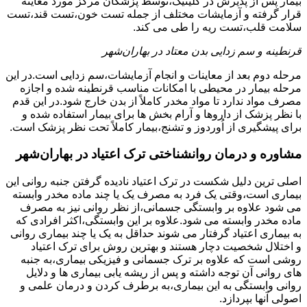
بیمار پس از پذیرش در کلینیک،توسط پزشکان مرکز مورد معاینه
قرار گرفته و آزمایشات مختلف از جمله تست خون،تست قند،تست
سلامت قلب،تست ریه را طی می کند.
قرنطینه و سم زدایی بدن معتاد در بهاران‌شهر
مرحله دوم بعد از معاینات و انجام آزمایشات،سم زدایی است.در این
مرحله بیمار در محیطی با امکانات مناسب قرنطینه شده و اجازه
مصرف مواد ندارد تا مواد مخدر کاملاً از بدن خارج شود.در این قدم
با نظر پزشک از داروها و آرام بخش ها برای بیمار استفاده شده و
برای پیشگیری از اُوردوز و تشنج،بیمار کاملاً تحت نظر پزشک است.
مشاوره و درمان روانشناختی ترک اعتیاد در بهاران‌شهر
اصلی ترین دلیل شکست در ترک اعتیاد نادیده گرفتن جنبه روانی این
بیماری است،وقتی یک فرد به مصرف یک یا چند ماده مخدر وابسته
می شود علاوه بر وابستگی جسمانی،از نظر روانی نیز به مصرف
ماده مخدر وابسته می شود.علاوه بر این وابستگی،اکثر افرادی که
به بیماری اعتیاد گرفتار می شوند حداقل به یک یا چند بیماری روانی
و اختلال شخصیت دچار هستند و بهترین روش برای ترک اعتیاد
روشی است که علاوه بر ترک جسمانی و فیزیکی بیماری،به جنبه
های روانی آن توجه داشته و پس از ریشه یابی بیماری ها و دلایل
روانی وابستگی به این بیماری،به برطرف کردن و درمان علمی و
اصولی آنها بپردازد.