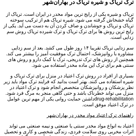
ترک تریاک و شیره تریاک در بهاران‌شهر
تریاک و شیره یکی از رایج ترین مواد مخدر در ایران است. تریاک از
گیاه خشخاش گرفته می شود. شیره تریاک هم از ترکیب سوخته
تریاک و تریاک و جوشاندن و صاف کردن آن به دست می آید. یکی از
رایج ترین روش ها برای ترک تریاک و ترک شیرده تریاک روش سم
زدایی است.
سم زدایی تریاک تقریبا ۱۴ روز طول می کشد. بعد از سم زدایی
مشاوره با روانپزشک، احتمال ترک موفقیت آمیز را بیشتر می کند.
همچنین از روش های ترک تدریجی، ترک با کمک دارو و روش های
سنتی هم برای ترک این ماده مخدر استفاده می شود.
بسیاری از افراد در روش ترک اعتیاد در منزل برای ترک تریاک و
شیره استفاده می کنند. بهتر است بدانید که فرایند ترک مواد باید زیر
نظر پزشکان و روانپزشکان متخصص انجام شود و ترک اعتیاد در
منزل می تواند خطرناک باشد و حتی گاهی منجر به مرگ فرد شود.
drug-rehabilitationداشتن حمایت روانی یکی از مهم ترین عوامل
در ترک اعتیاد موفق است.
راهنمای ترک اعتیاد مواد مخدر در بهاران‌شهر
اعتیاد به انواع مواد مخدر سنتی یا صنعتی و نیمه صنعتی می تواند
اثرات مخربی روی سلامت فردی، زندگی شخصی و کاری و تحصیل