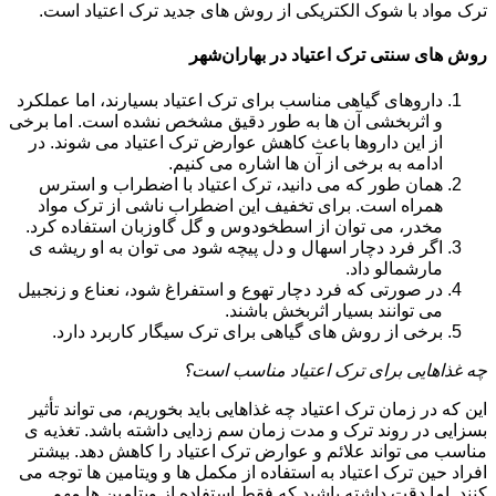
ترک مواد با شوک الکتریکی از روش های جدید ترک اعتیاد است.
روش های سنتی ترک اعتیاد در بهاران‌شهر
داروهای گیاهی مناسب برای ترک اعتیاد بسیارند، اما عملکرد
و اثربخشی آن ها به طور دقیق مشخص نشده است. اما برخی
از این داروها باعث کاهش عوارض ترک اعتیاد می شوند. در
ادامه به برخی از آن ها اشاره می کنیم.
همان طور که می دانید، ترک اعتیاد با اضطراب و استرس
همراه است. برای تخفیف این اضطراب ناشی از ترک مواد
مخدر، می توان از اسطخودوس و گل گاوزبان استفاده کرد.
اگر فرد دچار اسهال و دل پیچه شود می توان به او ریشه ی
مارشمالو داد.
در صورتی که فرد دچار تهوع و استفراغ شود، نعناع و زنجبیل
می توانند بسیار اثربخش باشند.
برخی از روش های گیاهی برای ترک سیگار کاربرد دارد.
چه غذاهایی برای ترک اعتیاد مناسب است؟
این که در زمان ترک اعتیاد چه غذاهایی باید بخوریم، می تواند تأثیر
بسزایی در روند ترک و مدت زمان سم زدایی داشته باشد. تغذیه ی
مناسب می تواند علائم و عوارض ترک اعتیاد را کاهش دهد. بیشتر
افراد حین ترک اعتیاد به استفاده از مکمل ها و ویتامین ها توجه می
کنند. اما دقت داشته باشید که فقط استفاده از ویتامین ها مهم