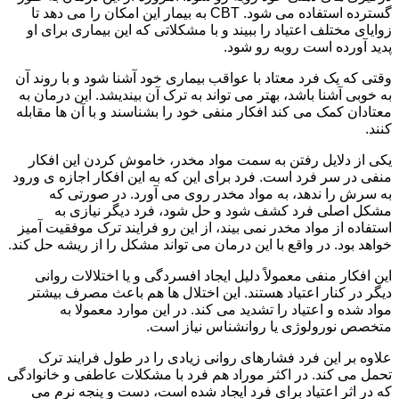
گسترده استفاده می شود. CBT به بیمار این امکان را می دهد تا
زوایای مختلف اعتیاد را ببیند و با مشکلاتی که این بیماری برای او
پدید آورده است روبه رو شود.
وقتی که یک فرد معتاد با عواقب بیماری خود آشنا شود و با روند آن
به خوبی آشنا باشد، بهتر می تواند به ترک آن بیندیشد. این درمان به
معتادان کمک می کند افکار منفی خود را بشناسند و با آن ها مقابله
کنند.
یکی از دلایل رفتن به سمت مواد مخدر، خاموش کردن این افکار
منفی در سر فرد است. فرد برای این که به این افکار اجازه ی ورود
به سرش را ندهد، به مواد مخدر روی می آورد. در صورتی که
مشکل اصلی فرد کشف شود و حل شود، فرد دیگر نیازی به
استفاده از مواد مخدر نمی بیند، از این رو فرایند ترک موفقیت آمیز
خواهد بود. در واقع با این درمان می تواند مشکل را از ریشه حل کند.
این افکار منفی معمولاً دلیل ایجاد افسردگی و یا اختلالات روانی
دیگر در کنار اعتیاد هستند. این اختلال ها هم باعث مصرف بیشتر
مواد شده و اعتیاد را تشدید می کند. در این موارد معمولا به
متخصص نورولوژی یا روانشناس نیاز است.
علاوه بر این فرد فشارهای روانی زیادی را در طول فرایند ترک
تحمل می کند. در اکثر موراد هم فرد با مشکلات عاطفی و خانوادگی
که در اثر اعتیاد برای فرد ایجاد شده است، دست و پنجه نرم می