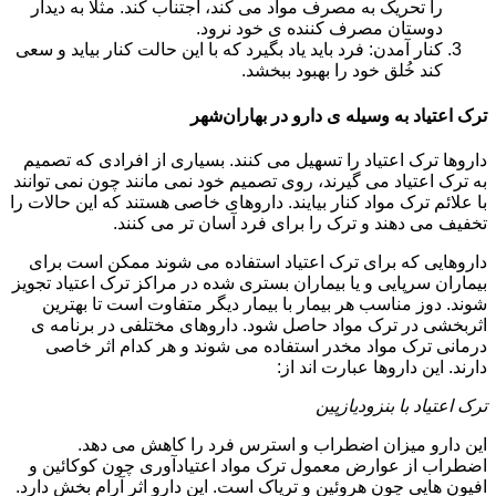
را تحریک به مصرف مواد می کند، اجتناب کند. مثلا به دیدار
دوستان مصرف کننده ی خود نرود.
کنار آمدن: فرد باید یاد بگیرد که با این حالت کنار بیاید و سعی
کند خُلق خود را بهبود ببخشد.
ترک اعتیاد به وسیله ی دارو در بهاران‌شهر
داروها ترک اعتیاد را تسهیل می کنند. بسیاری از افرادی که تصمیم
به ترک اعتیاد می گیرند، روی تصمیم خود نمی مانند چون نمی توانند
با علائم ترک مواد کنار بیایند. داروهای خاصی هستند که این حالات را
تخفیف می دهند و ترک را برای فرد آسان تر می کنند.
داروهایی که برای ترک اعتیاد استفاده می شوند ممکن است برای
بیماران سرپایی و یا بیماران بستری شده در مراکز ترک اعتیاد تجویز
شوند. دوز مناسب هر بیمار با بیمار دیگر متفاوت است تا بهترین
اثربخشی در ترک مواد حاصل شود. داروهای مختلفی در برنامه ی
درمانی ترک مواد مخدر استفاده می شوند و هر کدام اثر خاصی
دارند. این داروها عبارت اند از:
ترک اعتیاد با بنزودیازپین
این دارو میزان اضطراب و استرس فرد را کاهش می دهد.
اضطراب از عوارض معمول ترک مواد اعتیادآوری چون کوکائین و
افیون هایی چون هروئین و تریاک است. این دارو اثر آرام بخش دارد.