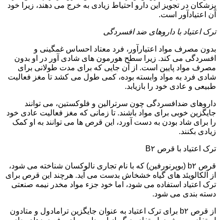
پزشکان در تجویز این دارو احتیاط زیادی به خرج می دهند، زیرا خود
آن اعتیادآور است.
ترک اعتیاد با داروهای ضد افسردگی
بدون مصرف مواد اعتیارآور، فرد معتاد احساس غمگینی و
افسردگی می کند. زیرا سطح هورمون های شادی آور در او بدون
مصرف مواد پایین است. از آن جایی که برای مدت طولانی برای
شادی فرد به مواد وابسته بوده، کمی طول می کشد تا مغز فعالیت
طبیعی و عادی خود را بازیابد.
داروهای ضدافسردگی چون سرترالین و فلوکستین، می توانند
جایگزین خوبی برای مواد باشند. تا زمانی که مغز فعالیت عادی خود
را برای شاد بودن به دست آورد، این قرص ها می توانند به او کمک
زیادی بکنند.
ترک اعتیاد با قرص B۲
قرص b۲ (بوپرنورفین) که با نام تجاری نالوکسان شناخته می شود،
از آلکالویئد های گیاه خشخاش بدست می آید. هرچند این قرص برای
ترک اعتیاد استفاده می شود، اما خود جزء مواد مخدر نیمه صنعتی
دسته بندی می شود.
از قرص b۲ برای ترک اعتیاد به عنوان جایگزین ترامادول و متادون