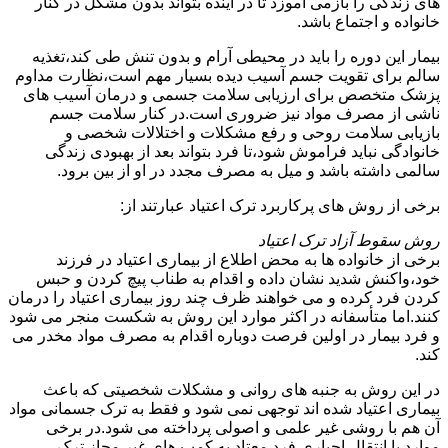
های زندگی را بازمی آموزد تا در آینده بتواند بدون مشکل در کنار
خانواده و اجتماع باشد.
بیمار این دوره را باید در محیطی آرام و بدون تنش طی کند،تغذیه
سالم برای تقویت جسم آسیب دیده بسیار مهم است،نظارت مداوم
پزشک متخصص برای ارزیابی سلامت جسمی و درمان آسیب های
ناشی از مصرف مواد نیز ضروری است.در کنار سلامت جسم
بازیابی سلامت روحی و رفع مشکلات و اختلالات شخصی و
خانوادگی نباید فراموش شود،تا فرد بتواند بعد از بهبودی زندگی
سالمی داشته باشد و میل به مصرف مجدد در او از بین برود.
برخی از روش های پرکاربرد ترک اعتیاد عبارتند از:
روش سقوط آزاد ترک اعتیاد
برخی از خانواده ها به محض اطلاع از بیماری اعتیاد در فرزند
خود،واکنش شدید نشان داده و اقدام به طناب پیچ کردن و حبس
کردن فرد کرده و می خواهند ظرف چند روز بیماری اعتیاد را درمان
کنند.اما متأسفانه در اکثر موارد این روش به شکست منجر می شود
و فرد بیمار در اولین فرصت دوباره اقدام به مصرف مواد مخدر می
کند.
در این روش به جنبه های روانی و مشکلات شخصیتی که باعث
بیماری اعتیاد شده اند توجهی نمی شود و فقط به ترک جسمانی مواد
آن هم با روشی غیر علمی و اصولی پرداخته می شود.در برخی
موارد با انتقال اجباری فرد معتاد به کمپ های غیر مجاز ترک