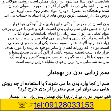
شخصیت خود آشنا می شود.این روش ممکن است روشی طولانی و
زمان بر باشد ولی درصد بالایی از افراد به صورت اصولی درمان
شده و هیچگاه به مصرف دوباره مواد مخدر روی نمی آورند.این
روش یکی از تضمینی ترین روش های ترک اعتیاد به حساب می آید.
بدن انسان در معرض آلودگی های زیادی مثل آلودگی هوا قرار
دارد.به همین دلیل سم زدایی بدن اهمیت دارد و حتی با خوردن برخی
مواد غذایی می توان سم زدایی را انجام داد.انتخاب مواد غذایی
نامناسب،مات گوارشی و استرس می تواند میزان سم را در بدن
زیاد دهد.تولید آلاینده ها و سموم متعدد یکی از مات دنیای صنعتی
است،موادی که روزانه انسان و سایر موجودات زنده را مورد هدف
قرار داده است.تصفیه سموم ناشی از آلودگی های صنعتی،هوا و
مسمویت با فلزات سنگین مانند سرب،جیوه،کادمیوم و آرسنیک
نیازمند شناسایی تازه ترین راههای مقابله دراین زمینه است.
سم زدایی بدن در بهمنیار
سم از کجا وارد بدن ما می شوند؟ با استفاده از چه روش
هایی می توان این سم مضر را از بدن خارج کرد؟
تلفن تماس فوری
مرکز ترک اعتیاد بهمنیار,سم زدایی بدن بهمنیار
بطور کلی سم موجود در بدن به دو گروه عمده تقسیم می
☞☏
tel:09128033153
شوند.بخش بزرگی از این سموم مثل مواد به جا مانده از سموم
گیاهی و آفت کش ها،فلزات سنگین ناشی از آلودگی هوا،انواع