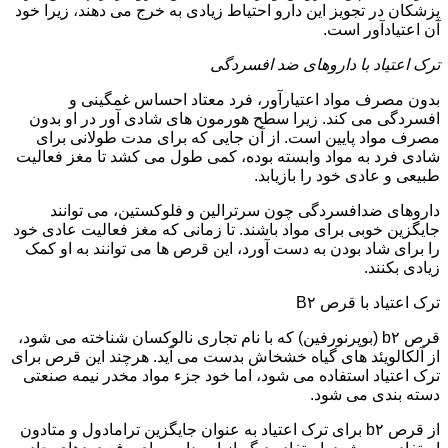
پزشکان در تجویز این دارو احتیاط زیادی به خرج می دهند، زیرا خود
آن اعتیادآور است.
ترک اعتیاد با داروهای ضد افسردگی
بدون مصرف مواد اعتیارآور، فرد معتاد احساس غمگینی و
افسردگی می کند. زیرا سطح هورمون های شادی آور در او بدون
مصرف مواد پایین است. از آن جایی که برای مدت طولانی برای
شادی فرد به مواد وابسته بوده، کمی طول می کشد تا مغز فعالیت
طبیعی و عادی خود را بازیابد.
داروهای ضدافسردگی چون سرترالین و فلوکستین، می توانند
جایگزین خوبی برای مواد باشند. تا زمانی که مغز فعالیت عادی خود
را برای شاد بودن به دست آورد، این قرص ها می توانند به او کمک
زیادی بکنند.
ترک اعتیاد با قرص B۲
قرص b۲ (بوپرنورفین) که با نام تجاری نالوکسان شناخته می شود،
از آلکالویئد های گیاه خشخاش بدست می آید. هرچند این قرص برای
ترک اعتیاد استفاده می شود، اما خود جزء مواد مخدر نیمه صنعتی
دسته بندی می شود.
از قرص b۲ برای ترک اعتیاد به عنوان جایگزین ترامادول و متادون