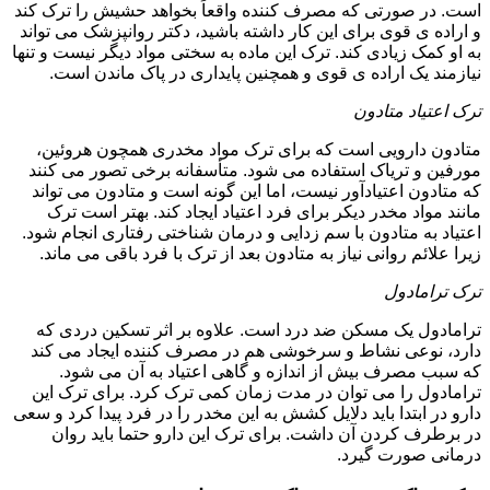
است. در صورتی که مصرف کننده واقعاً بخواهد حشیش را ترک کند
و اراده ی قوی برای این کار داشته باشید، دکتر روانپزشک می تواند
به او کمک زیادی کند. ترک این ماده به سختی مواد دیگر نیست و تنها
نیازمند یک اراده ی قوی و همچنین پایداری در پاک ماندن است.
ترک اعتیاد متادون
متادون دارویی است که برای ترک مواد مخدری همچون هروئین،
مورفین و تریاک استفاده می شود. متأسفانه برخی تصور می کنند
که متادون اعتیادآور نیست، اما این گونه است و متادون می تواند
مانند مواد مخدر دیکر برای فرد اعتیاد ایجاد کند. بهتر است ترک
اعتیاد به متادون با سم زدایی و درمان شناختی رفتاری انجام شود.
زیرا علائم روانی نیاز به متادون بعد از ترک با فرد باقی می ماند.
ترک ترامادول
ترامادول یک مسکن ضد درد است. علاوه بر اثر تسکین دردی که
دارد، نوعی نشاط و سرخوشی هم در مصرف کننده ایجاد می کند
که سبب مصرف بیش از اندازه و گاهی اعتیاد به آن می شود.
ترامادول را می توان در مدت زمان کمی ترک کرد. برای ترک این
دارو در ابتدا باید دلایل کشش به این مخدر را در فرد پیدا کرد و سعی
در برطرف کردن آن داشت. برای ترک این دارو حتما باید روان
درمانی صورت گیرد.