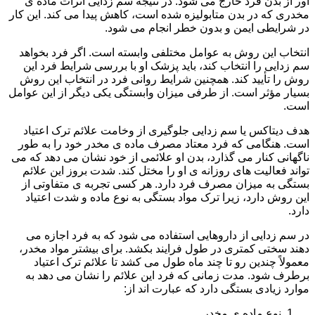
آور از بدن فرد خارج می شود. در نتیجه سم زدایی اثرات ماده ی
مخدری که در بدن متابولیزه شده است، کاهش پیدا می کند. این کار
در شرایطی ایمن و بدون خطر انجام می شود.
انتخاب این روش به عوامل مختلفی وابسته است. اگر فرد بخواهد
سم زدایی را انتخاب کند، باید پزشک او با بررسی شرایط فرد این
روش را تأیید کند. همچنین شرایط روانی فرد در انتخاب این روش
بسیار مؤثر است. از طرفی میزان وابستگی یکی دیگر از این عوامل
است.
هدف دیتاکس یا سم زدایی جلوگیری از وخامت علائم ترک اعتیاد
است. هنگامی که فرد معتاد مصرف ماده ی مخدر خود را به طور
ناگهانی کنار می گذارد، بدن او علائمی از خود نشان می دهد که می
تواند فعالیت های روزانه ی او را مختل کند. شدت بروز این علائم
بستگی به میزان مصرف فرد دارد. هر کسی تجربه ی متفاوتی از
این روش دارد، زیرا ترک مواد بستگی به نوع ماده و شدت اعتیاد
دارد.
در سم زدایی از داروهایی استفاده می شود که به فرد اجازه می
دهند سختی کمتری در طول فرایند بکشد. برای بیشتر مواد مخدر،
معمولاً چندین رو تا چند ماه طول می کشد تا علائم ترک اعتیاد
برطرف شود. مدت زمانی که فرد این علائم را نشان می دهد به
موارد زیادی بستگی دارد که عبارت اند از:
نوع ماده ی مخدر