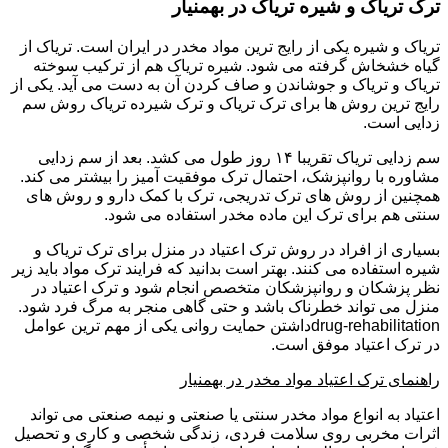
ترک تریاک و شیره تریاک در بهمنیار
تریاک و شیره یکی از رایج ترین مواد مخدر در ایران است. تریاک از
گیاه خشخاش گرفته می شود. شیره تریاک هم از ترکیب سوخته
تریاک و تریاک و جوشاندن و صاف کردن آن به دست می آید. یکی از
رایج ترین روش ها برای ترک تریاک و ترک شیرده تریاک روش سم
زدایی است.
سم زدایی تریاک تقریبا ۱۴ روز طول می کشد. بعد از سم زدایی
مشاوره با روانپزشک، احتمال ترک موفقیت آمیز را بیشتر می کند.
همچنین از روش های ترک تدریجی، ترک با کمک دارو و روش های
سنتی هم برای ترک این ماده مخدر استفاده می شود.
بسیاری از افراد در روش ترک اعتیاد در منزل برای ترک تریاک و
شیره استفاده می کنند. بهتر است بدانید که فرایند ترک مواد باید زیر
نظر پزشکان و روانپزشکان متخصص انجام شود و ترک اعتیاد در
منزل می تواند خطرناک باشد و حتی گاهی منجر به مرگ فرد شود.
drug-rehabilitationداشتن حمایت روانی یکی از مهم ترین عوامل
در ترک اعتیاد موفق است.
راهنمای ترک اعتیاد مواد مخدر در بهمنیار
اعتیاد به انواع مواد مخدر سنتی یا صنعتی و نیمه صنعتی می تواند
اثرات مخربی روی سلامت فردی، زندگی شخصی و کاری و تحصیل