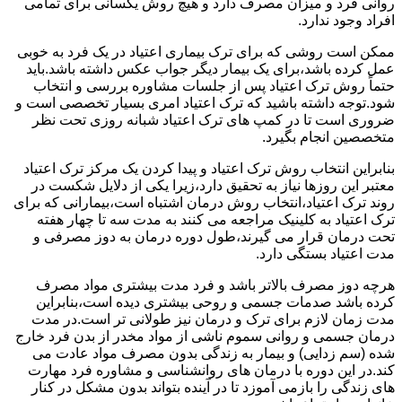
روانی فرد و میزان مصرف دارد و هیچ روش یکسانی برای تمامی
افراد وجود ندارد.
ممکن است روشی که برای ترک بیماری اعتیاد در یک فرد به خوبی
عمل کرده باشد،برای یک بیمار دیگر جواب عکس داشته باشد.باید
حتماً روش ترک اعتیاد پس از جلسات مشاوره بررسی و انتخاب
شود.توجه داشته باشید که ترک اعتیاد امری بسیار تخصصی است و
ضروری است تا در کمپ های ترک اعتیاد شبانه روزی تحت نظر
متخصصین انجام بگیرد.
بنابراین انتخاب روش ترک اعتیاد و پیدا کردن یک مرکز ترک اعتیاد
معتبر این روزها نیاز به تحقیق دارد،زیرا یکی از دلایل شکست در
روند ترک اعتیاد،انتخاب روش درمان اشتباه است،بیمارانی که برای
ترک اعتیاد به کلینیک مراجعه می کنند به مدت سه تا چهار هفته
تحت درمان قرار می گیرند،طول دوره درمان به دوز مصرفی و
مدت اعتیاد بستگی دارد.
هرچه دوز مصرف بالاتر باشد و فرد مدت بیشتری مواد مصرف
کرده باشد صدمات جسمی و روحی بیشتری دیده است،بنابراین
مدت زمان لازم برای ترک و درمان نیز طولانی تر است.در مدت
درمان جسمی و روانی سموم ناشی از مواد مخدر از بدن فرد خارج
شده (سم زدایی) و بیمار به زندگی بدون مصرف مواد عادت می
کند.در این دوره با درمان های روانشناسی و مشاوره فرد مهارت
های زندگی را بازمی آموزد تا در آینده بتواند بدون مشکل در کنار