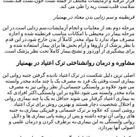
قرار گرفته و آزمایشات مختلف از جمله تست خون،تست قند،تست
سلامت قلب،تست ریه را طی می کند.
قرنطینه و سم زدایی بدن معتاد در بهمنیار
مرحله دوم بعد از معاینات و انجام آزمایشات،سم زدایی است.در این
مرحله بیمار در محیطی با امکانات مناسب قرنطینه شده و اجازه
مصرف مواد ندارد تا مواد مخدر کاملاً از بدن خارج شود.در این قدم
با نظر پزشک از داروها و آرام بخش ها برای بیمار استفاده شده و
برای پیشگیری از اُوردوز و تشنج،بیمار کاملاً تحت نظر پزشک است.
مشاوره و درمان روانشناختی ترک اعتیاد در بهمنیار
اصلی ترین دلیل شکست در ترک اعتیاد نادیده گرفتن جنبه روانی این
بیماری است،وقتی یک فرد به مصرف یک یا چند ماده مخدر وابسته
می شود علاوه بر وابستگی جسمانی،از نظر روانی نیز به مصرف
ماده مخدر وابسته می شود.علاوه بر این وابستگی،اکثر افرادی که
به بیماری اعتیاد گرفتار می شوند حداقل به یک یا چند بیماری روانی
و اختلال شخصیت دچار هستند و بهترین روش برای ترک اعتیاد
روشی است که علاوه بر ترک جسمانی و فیزیکی بیماری،به جنبه
های روانی آن توجه داشته و پس از ریشه یابی بیماری ها و دلایل
روانی وابستگی به این بیماری،به برطرف کردن و درمان علمی و
اصولی آنها بپردازد.