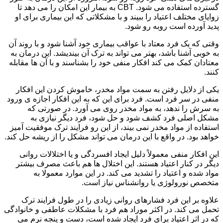
گسترده استفاده می شود. CBT به بیمار این امکان را می دهد تا
زوایای مختلف اعتیاد را ببیند و با مشکلاتی که این بیماری برای او
پدید آورده است روبه رو شود.
وقتی که یک فرد معتاد با عواقب بیماری خود آشنا شود و با روند آن
به خوبی آشنا باشد، بهتر می تواند به ترک آن بیندیشد. این درمان به
معتادان کمک می کند افکار منفی خود را بشناسند و با آن ها مقابله
کنند.
یکی از دلایل رفتن به سمت مواد مخدر، خاموش کردن این افکار
منفی در سر فرد است. فرد برای این که به این افکار اجازه ی ورود
به سرش را ندهد، به مواد مخدر روی می آورد. در صورتی که
مشکل اصلی فرد کشف شود و حل شود، فرد دیگر نیازی به
استفاده از مواد مخدر نمی بیند، از این رو فرایند ترک موفقیت آمیز
خواهد بود. در واقع با این درمان می تواند مشکل را از ریشه حل کند.
این افکار منفی معمولاً دلیل ایجاد افسردگی و یا اختلالات روانی
دیگر در کنار اعتیاد هستند. این اختلال ها هم باعث مصرف بیشتر
مواد شده و اعتیاد را تشدید می کند. در این موارد معمولا به
متخصص نورولوژی یا روانشناس نیاز است.
علاوه بر این فرد فشارهای روانی زیادی را در طول فرایند ترک
تحمل می کند. در اکثر موراد هم فرد با مشکلات عاطفی و خانوادگی
که در اثر اعتیاد برای فرد ایجاد شده است، دست و پنجه نرم می