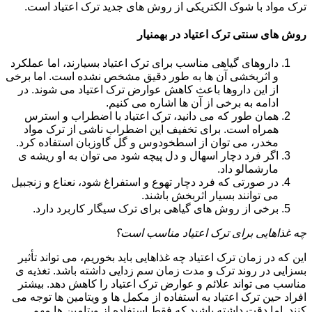
ترک مواد با شوک الکتریکی از روش های جدید ترک اعتیاد است.
روش های سنتی ترک اعتیاد در بهمنیار
داروهای گیاهی مناسب برای ترک اعتیاد بسیارند، اما عملکرد
و اثربخشی آن ها به طور دقیق مشخص نشده است. اما برخی
از این داروها باعث کاهش عوارض ترک اعتیاد می شوند. در
ادامه به برخی از آن ها اشاره می کنیم.
همان طور که می دانید، ترک اعتیاد با اضطراب و استرس
همراه است. برای تخفیف این اضطراب ناشی از ترک مواد
مخدر، می توان از اسطخودوس و گل گاوزبان استفاده کرد.
اگر فرد دچار اسهال و دل پیچه شود می توان به او ریشه ی
مارشمالو داد.
در صورتی که فرد دچار تهوع و استفراغ شود، نعناع و زنجبیل
می توانند بسیار اثربخش باشند.
برخی از روش های گیاهی برای ترک سیگار کاربرد دارد.
چه غذاهایی برای ترک اعتیاد مناسب است؟
این که در زمان ترک اعتیاد چه غذاهایی باید بخوریم، می تواند تأثیر
بسزایی در روند ترک و مدت زمان سم زدایی داشته باشد. تغذیه ی
مناسب می تواند علائم و عوارض ترک اعتیاد را کاهش دهد. بیشتر
افراد حین ترک اعتیاد به استفاده از مکمل ها و ویتامین ها توجه می
کنند. اما دقت داشته باشید که فقط استفاده از ویتامین ها مهم