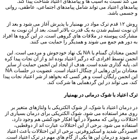
می کند نسبت به آسیب ها و پیامدهای اعتیاد شناخت پیدا کند.
پیامدهای اعتیاد می تواند شامل پیامدهای اجتماعی، عاطفی، روانی
و جسمی باشد.
روش ۱۲ قدم ترک مواد در بهمنیار با پذیرش آغاز می شود و بعد از
آن نوبت تسلیم شدن به یک قدرت بالاتر است. بعد از آن نوبت به
مشارکت پیوسته در ملاقات های گروهی است. در این گروه ها افراد
به دور هم جمع می شوند و همدیگر را حمایت می کنند.
انجمن معتادان گمنام یا NA یک نهاد خودجوش و مردمی است. این
انجمن توسط افرادی که درگیر اعتیاد بوده اند و از آن نجات پیدا کره
اند، پایه گذاری شده است. هدف از ایجاد این انجمن حمایت از سایر
معتادان برای رهایی از چنگال اعتیاد است. عضویت در جلسات NA
این انجمن رایگان است و هر کسی که بخواهد از شر اعتیاد نجات پیدا
کند، می تواند در این گردهمایی ها شرکت کند.
ترک اعتیاد با شوک درمانی در بهمنیار
در درمان اعتیاد با شوک، از شوک الکتریکی با ولتاژهای متغیر بر
روی مغز استفاده می شود. شوک الکتریکی برای درمان بسیاری از
اختلالات روانی که معمولاً در آنها افکار خودکشی هم وجود دارد،
استفاده می شود. برخی از این اختلالات عبارت اند از دوقطبی،
افسردگی شدید و اسکیزوفرنی. برخی از این اختلالات باعث اعتیاد
می شوند و درمان این ها یکی از گام های مهم در ترک اعتیاد است.