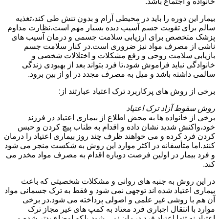
خانواده و اجتماع باشد.
بیمار این دوره را باید در محیطی آرام و بدون تنش طی کند،تغذیه
سالم برای تقویت جسم آسیب دیده بسیار مهم است،نظارت مداوم
پزشک متخصص برای ارزیابی سلامت جسمی و درمان آسیب های
ناشی از مصرف مواد نیز ضروری است.در کنار سلامت جسم
بازیابی سلامت روحی و رفع مشکلات و اختلالات شخصی و
خانوادگی نباید فراموش شود،تا فرد بتواند بعد از بهبودی زندگی
سالمی داشته باشد و میل به مصرف مجدد در او از بین برود.
برخی از روش های پرکاربرد ترک اعتیاد عبارتند از:
روش سقوط آزاد ترک اعتیاد
برخی از خانواده ها به محض اطلاع از بیماری اعتیاد در فرزند
خود،واکنش شدید نشان داده و اقدام به طناب پیچ کردن و حبس
کردن فرد کرده و می خواهند ظرف چند روز بیماری اعتیاد را درمان
کنند.اما متأسفانه در اکثر موارد این روش به شکست منجر می شود
و فرد بیمار در اولین فرصت دوباره اقدام به مصرف مواد مخدر می
کند.
در این روش به جنبه های روانی و مشکلات شخصیتی که باعث
بیماری اعتیاد شده اند توجهی نمی شود و فقط به ترک جسمانی مواد
آن هم با روشی غیر علمی و اصولی پرداخته می شود.در برخی
موارد با انتقال اجباری فرد معتاد به کمپ های غیر مجاز ترک
اعتیاد،نه تنها اعتیاد فرد درمان نمی شود،بلکه اوضاع بدتر شده و