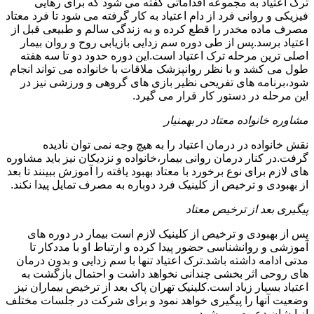
ترک اعتیاد به مجموعه اقداماتی گفته می شود که برای رهایی
فیزیکی و روانی فرد از دام اعتیاد به کار گرفته می شود تا فرد معتاد
مصرف ماده مخدر را قطع کرده و به زندگی سالم و طبیعی قبل از
اعتیاد برسد.پس از طی دوره سم زدایی بازیابی روح و روان بیمار
اصلی ترین مرحله ترک اعتیاد است.این دوره حدود دو تا سه هفته
طول می کشد و با نظر روانپزشک ملاقات با خانواده می تواند انجام
شود،برنامه های تفریحی نظیر بازی های گروهی و ورزشی نیز در
این مرحله در دستور کار قرار می گیرد.
مشاوره خانواده معتاد در بهمنیار
نقش خانواده در درمان اعتیاد را به هیچ وجه نمی توان نادیده
گرفت.در کنار درمان روانی بیمار،خانواده و نزدیکان نیز باید مشاوره
های لازم برای نوع برخورد با معتاد بهبود یافته را آموزش ببینند تا بعد
از بهبودی و ترخیص از کلینیک فرد دوباره به مصرف تمایل پیدا نکند.
پیگیری بعد از ترخیص معتاد
پس از بهبودی و ترخیص از کلینیک لازم است بیمار در دوره های
آموزشی و روانشناسی حضور پیدا کرده و ارتباط او با مددکار تا
مدتی ادامه داشته باشد.ترک اعتیاد تنها با سم زدایی و بدون درمان
های روحی اثر بخشی چندانی نخواهد داشت و احتمال بازگشت به
اعتیاد بسیار زیاد است.کلینیک تهران پاک بعد از ترخیص بیماران نیز
وضعیت آنها را پیگیری خواهد نمود و برای شرکت در جلسات مختلف
از ایشان دعوت می شود.