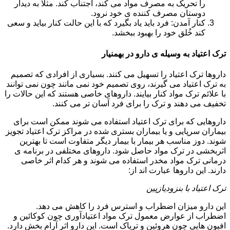
را تحریک به مصرف مواد می کند، اجتناب کند. مثلا به دیدار
دوستان مصرف کننده ی خود نرود.
کنار آمدن: فرد باید یاد بگیرد که با این حالت کنار بیاید و سعی
کند خُلق خود را بهبود ببخشد.
ترک اعتیاد به وسیله ی دارو در بهمنیار
داروها ترک اعتیاد را تسهیل می کنند. بسیاری از افرادی که تصمیم
به ترک اعتیاد می گیرند، روی تصمیم خود نمی مانند چون نمی توانند
با علائم ترک مواد کنار بیایند. داروهای خاصی هستند که این حالات را
تخفیف می دهند و ترک را برای فرد آسان تر می کنند.
داروهایی که برای ترک اعتیاد استفاده می شوند ممکن است برای
بیماران سرپایی و یا بیماران بستری شده در مراکز ترک اعتیاد تجویز
شوند. دوز مناسب هر بیمار با بیمار دیگر متفاوت است تا بهترین
اثربخشی در ترک مواد حاصل شود. داروهای مختلفی در برنامه ی
درمانی ترک مواد مخدر استفاده می شوند و هر کدام اثر خاصی
دارند. این داروها عبارت اند از:
ترک اعتیاد با بنزودیازپین
این دارو میزان اضطراب و استرس فرد را کاهش می دهد.
اضطراب از عوارض معمول ترک مواد اعتیادآوری چون کوکائین و
افیون هایی چون هروئین و تریاک است. این دارو اثر آرام بخش دارد.