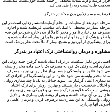
قرار گرفته و آزمایشات مختلف از جمله تست خون،تست قند،تست
سلامت قلب،تست ریه را طی می کند.
قرنطینه و سم زدایی بدن معتاد در بندرگز
مرحله دوم بعد از معاینات و انجام آزمایشات،سم زدایی است.در این
مرحله بیمار در محیطی با امکانات مناسب قرنطینه شده و اجازه
مصرف مواد ندارد تا مواد مخدر کاملاً از بدن خارج شود.در این قدم
با نظر پزشک از داروها و آرام بخش ها برای بیمار استفاده شده و
برای پیشگیری از اُوردوز و تشنج،بیمار کاملاً تحت نظر پزشک است.
مشاوره و درمان روانشناختی ترک اعتیاد در بندرگز
اصلی ترین دلیل شکست در ترک اعتیاد نادیده گرفتن جنبه روانی این
بیماری است،وقتی یک فرد به مصرف یک یا چند ماده مخدر وابسته
می شود علاوه بر وابستگی جسمانی،از نظر روانی نیز به مصرف
ماده مخدر وابسته می شود.علاوه بر این وابستگی،اکثر افرادی که
به بیماری اعتیاد گرفتار می شوند حداقل به یک یا چند بیماری روانی
و اختلال شخصیت دچار هستند و بهترین روش برای ترک اعتیاد
روشی است که علاوه بر ترک جسمانی و فیزیکی بیماری،به جنبه
های روانی آن توجه داشته و پس از ریشه یابی بیماری ها و دلایل
روانی وابستگی به این بیماری،به برطرف کردن و درمان علمی و
اصولی آنها بپردازد.