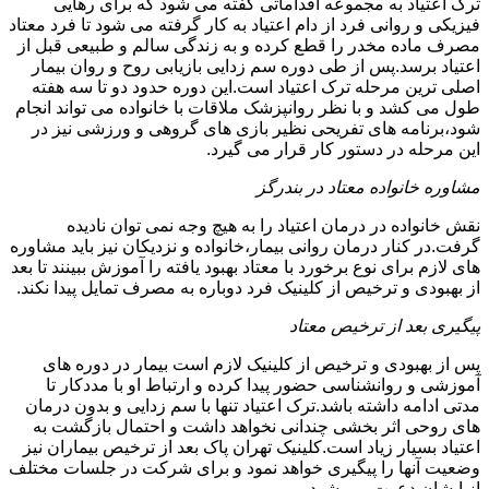
ترک اعتیاد به مجموعه اقداماتی گفته می شود که برای رهایی
فیزیکی و روانی فرد از دام اعتیاد به کار گرفته می شود تا فرد معتاد
مصرف ماده مخدر را قطع کرده و به زندگی سالم و طبیعی قبل از
اعتیاد برسد.پس از طی دوره سم زدایی بازیابی روح و روان بیمار
اصلی ترین مرحله ترک اعتیاد است.این دوره حدود دو تا سه هفته
طول می کشد و با نظر روانپزشک ملاقات با خانواده می تواند انجام
شود،برنامه های تفریحی نظیر بازی های گروهی و ورزشی نیز در
این مرحله در دستور کار قرار می گیرد.
مشاوره خانواده معتاد در بندرگز
نقش خانواده در درمان اعتیاد را به هیچ وجه نمی توان نادیده
گرفت.در کنار درمان روانی بیمار،خانواده و نزدیکان نیز باید مشاوره
های لازم برای نوع برخورد با معتاد بهبود یافته را آموزش ببینند تا بعد
از بهبودی و ترخیص از کلینیک فرد دوباره به مصرف تمایل پیدا نکند.
پیگیری بعد از ترخیص معتاد
پس از بهبودی و ترخیص از کلینیک لازم است بیمار در دوره های
آموزشی و روانشناسی حضور پیدا کرده و ارتباط او با مددکار تا
مدتی ادامه داشته باشد.ترک اعتیاد تنها با سم زدایی و بدون درمان
های روحی اثر بخشی چندانی نخواهد داشت و احتمال بازگشت به
اعتیاد بسیار زیاد است.کلینیک تهران پاک بعد از ترخیص بیماران نیز
وضعیت آنها را پیگیری خواهد نمود و برای شرکت در جلسات مختلف
از ایشان دعوت می شود.