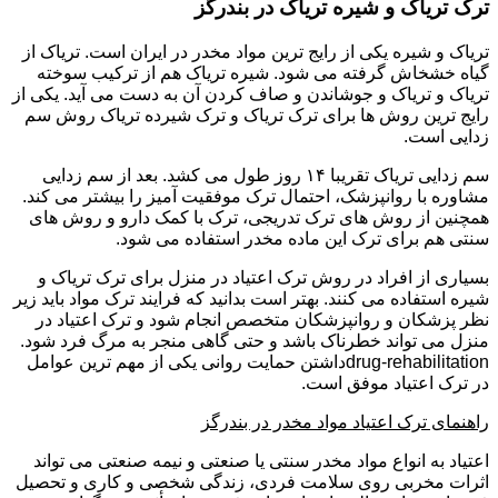
ترک تریاک و شیره تریاک در بندرگز
تریاک و شیره یکی از رایج ترین مواد مخدر در ایران است. تریاک از
گیاه خشخاش گرفته می شود. شیره تریاک هم از ترکیب سوخته
تریاک و تریاک و جوشاندن و صاف کردن آن به دست می آید. یکی از
رایج ترین روش ها برای ترک تریاک و ترک شیرده تریاک روش سم
زدایی است.
سم زدایی تریاک تقریبا ۱۴ روز طول می کشد. بعد از سم زدایی
مشاوره با روانپزشک، احتمال ترک موفقیت آمیز را بیشتر می کند.
همچنین از روش های ترک تدریجی، ترک با کمک دارو و روش های
سنتی هم برای ترک این ماده مخدر استفاده می شود.
بسیاری از افراد در روش ترک اعتیاد در منزل برای ترک تریاک و
شیره استفاده می کنند. بهتر است بدانید که فرایند ترک مواد باید زیر
نظر پزشکان و روانپزشکان متخصص انجام شود و ترک اعتیاد در
منزل می تواند خطرناک باشد و حتی گاهی منجر به مرگ فرد شود.
drug-rehabilitationداشتن حمایت روانی یکی از مهم ترین عوامل
در ترک اعتیاد موفق است.
راهنمای ترک اعتیاد مواد مخدر در بندرگز
اعتیاد به انواع مواد مخدر سنتی یا صنعتی و نیمه صنعتی می تواند
اثرات مخربی روی سلامت فردی، زندگی شخصی و کاری و تحصیل