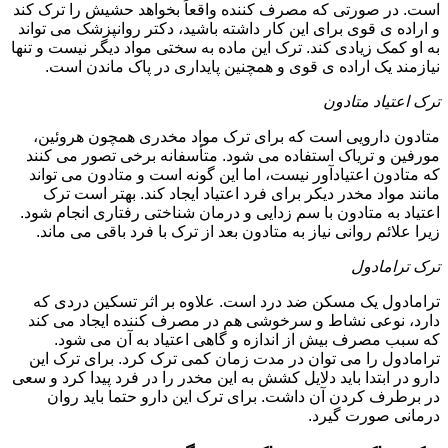
است. در صورتی که مصرف کننده واقعاً بخواهد حشیش را ترک کند
و اراده ی قوی برای این کار داشته باشید، دکتر روانپزشک می تواند
به او کمک زیادی کند. ترک این ماده به سختی مواد دیگر نیست و تنها
نیازمند یک اراده ی قوی و همچنین پایداری در پاک ماندن است.
ترک اعتیاد متادون
متادون دارویی است که برای ترک مواد مخدری همچون هروئین،
مورفین و تریاک استفاده می شود. متأسفانه برخی تصور می کنند
که متادون اعتیادآور نیست، اما این گونه است و متادون می تواند
مانند مواد مخدر دیکر برای فرد اعتیاد ایجاد کند. بهتر است ترک
اعتیاد به متادون با سم زدایی و درمان شناختی رفتاری انجام شود.
زیرا علائم روانی نیاز به متادون بعد از ترک با فرد باقی می ماند.
ترک ترامادول
ترامادول یک مسکن ضد درد است. علاوه بر اثر تسکین دردی که
دارد، نوعی نشاط و سرخوشی هم در مصرف کننده ایجاد می کند
که سبب مصرف بیش از اندازه و گاهی اعتیاد به آن می شود.
ترامادول را می توان در مدت زمان کمی ترک کرد. برای ترک این
دارو در ابتدا باید دلایل کشش به این مخدر را در فرد پیدا کرد و سعی
در برطرف کردن آن داشت. برای ترک این دارو حتما باید روان
درمانی صورت گیرد.