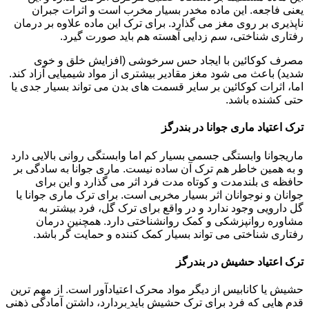
یعنی فاجعه. این ماده مخدر بسیار مخرب است و اثرات جبران
ناپذیری بر روی مغز می گذارد. برای ترک این ماده علاوه بر درمان
رفتاری شناختی، سم زدایی آهسته هم باید صورت گیرد.
مصرف کوکائین با ایجاد حس سرخوشی (افزایش خلق و خوی
شدید) باعث می شود مغز مقادیر بیشتری از مواد شیمیایی آزاد کند.
اما، اثرات کوکائین بر سایر قسمت های بدن می تواند بسیار جدی یا
حتی کشنده باشد.
ترک اعتیاد ماری جوانا در بندرگز
ماریجوانا وابستگی جسمی بسیار کم اما وابستگی روانی بالایی دارد
و به همین خاطر هم ترک آن ساده نیست. ماری جوانا به سادگی بر
حافظه ی بلندمدت و کوتاه مدت فرد اثر می گذارد و این برای
جوانان و نوجوانان اثر بسیار مخربی است. برای ترک ماری جوانا یا
گل دارویی وجود ندارد و در واقع برای ترک گل، فرد بیشتر به
مشاوره روانپزشکی و کمک روانشناختی دارد. همچنین درمان
رفتاری شناختی می تواند بسیار کمک کننده و حمایت گر باشد.
ترک اعتیاد حشیش در بندرگز
حشیش یا کانابیس از دیگر مواد محرک اعتیادآور است. از مهم ترین
قدم هایی که فرد برای ترک حشیش باید بردارد، داشتن آمادگی ذهنی