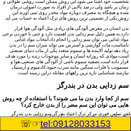
شخصیت خود آشنا می شود.این روش ممکن است روشی طولانی و
زمان بر باشد ولی درصد بالایی از افراد به صورت اصولی درمان
شده و هیچگاه به مصرف دوباره مواد مخدر روی نمی آورند.این
روش یکی از تضمینی ترین روش های ترک اعتیاد به حساب می آید.
بدن انسان در معرض آلودگی های زیادی مثل آلودگی هوا قرار
دارد.به همین دلیل سم زدایی بدن اهمیت دارد و حتی با خوردن برخی
مواد غذایی می توان سم زدایی را انجام داد.انتخاب مواد غذایی
نامناسب،مات گوارشی و استرس می تواند میزان سم را در بدن
زیاد دهد.تولید آلاینده ها و سموم متعدد یکی از مات دنیای صنعتی
است،موادی که روزانه انسان و سایر موجودات زنده را مورد هدف
قرار داده است.تصفیه سموم ناشی از آلودگی های صنعتی،هوا و
مسمویت با فلزات سنگین مانند سرب،جیوه،کادمیوم و آرسنیک
نیازمند شناسایی تازه ترین راههای مقابله دراین زمینه است.
سم زدایی بدن در بندرگز
سم از کجا وارد بدن ما می شوند؟ با استفاده از چه روش
هایی می توان این سم مضر را از بدن خارج کرد؟
تلفن تماس فوری
مرکز ترک اعتیاد بندرگز,سم زدایی بدن بندرگز
بطور کلی سم موجود در بدن به دو گروه عمده تقسیم می
☞☏
tel:09128033153
شوند.بخش بزرگی از این سموم مثل مواد به جا مانده از سموم
گیاهی و آفت کش ها،فلزات سنگین ناشی از آلودگی هوا،انواع