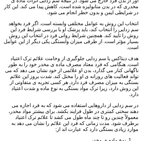
آور از بدن فرد خارج می شود. در نتیجه سم زدایی اثرات ماده ی
مخدری که در بدن متابولیزه شده است، کاهش پیدا می کند. این کار
در شرایطی ایمن و بدون خطر انجام می شود.
انتخاب این روش به عوامل مختلفی وابسته است. اگر فرد بخواهد
سم زدایی را انتخاب کند، باید پزشک او با بررسی شرایط فرد این
روش را تأیید کند. همچنین شرایط روانی فرد در انتخاب این روش
بسیار مؤثر است. از طرفی میزان وابستگی یکی دیگر از این عوامل
است.
هدف دیتاکس یا سم زدایی جلوگیری از وخامت علائم ترک اعتیاد
است. هنگامی که فرد معتاد مصرف ماده ی مخدر خود را به طور
ناگهانی کنار می گذارد، بدن او علائمی از خود نشان می دهد که می
تواند فعالیت های روزانه ی او را مختل کند. شدت بروز این علائم
بستگی به میزان مصرف فرد دارد. هر کسی تجربه ی متفاوتی از
این روش دارد، زیرا ترک مواد بستگی به نوع ماده و شدت اعتیاد
دارد.
در سم زدایی از داروهایی استفاده می شود که به فرد اجازه می
دهند سختی کمتری در طول فرایند بکشد. برای بیشتر مواد مخدر،
معمولاً چندین رو تا چند ماه طول می کشد تا علائم ترک اعتیاد
برطرف شود. مدت زمانی که فرد این علائم را نشان می دهد به
موارد زیادی بستگی دارد که عبارت اند از:
نوع ماده ی مخدر