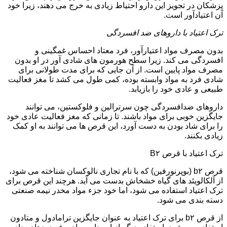
پزشکان در تجویز این دارو احتیاط زیادی به خرج می دهند، زیرا خود
آن اعتیادآور است.
ترک اعتیاد با داروهای ضد افسردگی
بدون مصرف مواد اعتیارآور، فرد معتاد احساس غمگینی و
افسردگی می کند. زیرا سطح هورمون های شادی آور در او بدون
مصرف مواد پایین است. از آن جایی که برای مدت طولانی برای
شادی فرد به مواد وابسته بوده، کمی طول می کشد تا مغز فعالیت
طبیعی و عادی خود را بازیابد.
داروهای ضدافسردگی چون سرترالین و فلوکستین، می توانند
جایگزین خوبی برای مواد باشند. تا زمانی که مغز فعالیت عادی خود
را برای شاد بودن به دست آورد، این قرص ها می توانند به او کمک
زیادی بکنند.
ترک اعتیاد با قرص B۲
قرص b۲ (بوپرنورفین) که با نام تجاری نالوکسان شناخته می شود،
از آلکالویئد های گیاه خشخاش بدست می آید. هرچند این قرص برای
ترک اعتیاد استفاده می شود، اما خود جزء مواد مخدر نیمه صنعتی
دسته بندی می شود.
از قرص b۲ برای ترک اعتیاد به عنوان جایگزین ترامادول و متادون