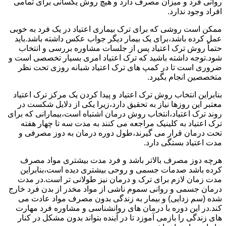
روانی فرد و میزان مصرف دارد و هیچ روش یکسانی برای تمامی
افراد وجود ندارد.
ممکن است روشی که برای ترک بیماری اعتیاد در یک فرد به خوبی
عمل کرده باشد،برای یک بیمار دیگر جواب عکس داشته باشد.باید
حتماً روش ترک اعتیاد پس از جلسات مشاوره بررسی و انتخاب
شود.توجه داشته باشید که ترک اعتیاد امری بسیار تخصصی است و
ضروری است تا در کمپ های ترک اعتیاد شبانه روزی تحت نظر
متخصصین انجام بگیرد.
بنابراین انتخاب روش ترک اعتیاد و پیدا کردن یک مرکز ترک اعتیاد
معتبر این روزها نیاز به تحقیق دارد،زیرا یکی از دلایل شکست در
روند ترک اعتیاد،انتخاب روش درمان اشتباه است،بیمارانی که برای
ترک اعتیاد به کلینیک مراجعه می کنند به مدت سه تا چهار هفته
تحت درمان قرار می گیرند،طول دوره درمان به دوز مصرفی و
مدت اعتیاد بستگی دارد.
هرچه دوز مصرف بالاتر باشد و فرد مدت بیشتری مواد مصرف
کرده باشد صدمات جسمی و روحی بیشتری دیده است،بنابراین
مدت زمان لازم برای ترک و درمان نیز طولانی تر است.در مدت
درمان جسمی و روانی سموم ناشی از مواد مخدر از بدن فرد خارج
شده (سم زدایی) و بیمار به زندگی بدون مصرف مواد عادت می
کند.در این دوره با درمان های روانشناسی و مشاوره فرد مهارت
های زندگی را بازمی آموزد تا در آینده بتواند بدون مشکل در کنار