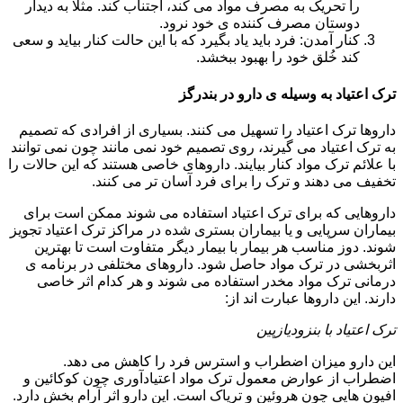
را تحریک به مصرف مواد می کند، اجتناب کند. مثلا به دیدار
دوستان مصرف کننده ی خود نرود.
کنار آمدن: فرد باید یاد بگیرد که با این حالت کنار بیاید و سعی
کند خُلق خود را بهبود ببخشد.
ترک اعتیاد به وسیله ی دارو در بندرگز
داروها ترک اعتیاد را تسهیل می کنند. بسیاری از افرادی که تصمیم
به ترک اعتیاد می گیرند، روی تصمیم خود نمی مانند چون نمی توانند
با علائم ترک مواد کنار بیایند. داروهای خاصی هستند که این حالات را
تخفیف می دهند و ترک را برای فرد آسان تر می کنند.
داروهایی که برای ترک اعتیاد استفاده می شوند ممکن است برای
بیماران سرپایی و یا بیماران بستری شده در مراکز ترک اعتیاد تجویز
شوند. دوز مناسب هر بیمار با بیمار دیگر متفاوت است تا بهترین
اثربخشی در ترک مواد حاصل شود. داروهای مختلفی در برنامه ی
درمانی ترک مواد مخدر استفاده می شوند و هر کدام اثر خاصی
دارند. این داروها عبارت اند از:
ترک اعتیاد با بنزودیازپین
این دارو میزان اضطراب و استرس فرد را کاهش می دهد.
اضطراب از عوارض معمول ترک مواد اعتیادآوری چون کوکائین و
افیون هایی چون هروئین و تریاک است. این دارو اثر آرام بخش دارد.