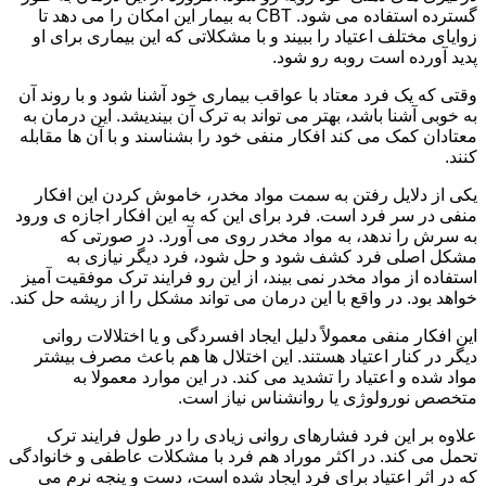
گسترده استفاده می شود. CBT به بیمار این امکان را می دهد تا
زوایای مختلف اعتیاد را ببیند و با مشکلاتی که این بیماری برای او
پدید آورده است روبه رو شود.
وقتی که یک فرد معتاد با عواقب بیماری خود آشنا شود و با روند آن
به خوبی آشنا باشد، بهتر می تواند به ترک آن بیندیشد. این درمان به
معتادان کمک می کند افکار منفی خود را بشناسند و با آن ها مقابله
کنند.
یکی از دلایل رفتن به سمت مواد مخدر، خاموش کردن این افکار
منفی در سر فرد است. فرد برای این که به این افکار اجازه ی ورود
به سرش را ندهد، به مواد مخدر روی می آورد. در صورتی که
مشکل اصلی فرد کشف شود و حل شود، فرد دیگر نیازی به
استفاده از مواد مخدر نمی بیند، از این رو فرایند ترک موفقیت آمیز
خواهد بود. در واقع با این درمان می تواند مشکل را از ریشه حل کند.
این افکار منفی معمولاً دلیل ایجاد افسردگی و یا اختلالات روانی
دیگر در کنار اعتیاد هستند. این اختلال ها هم باعث مصرف بیشتر
مواد شده و اعتیاد را تشدید می کند. در این موارد معمولا به
متخصص نورولوژی یا روانشناس نیاز است.
علاوه بر این فرد فشارهای روانی زیادی را در طول فرایند ترک
تحمل می کند. در اکثر موراد هم فرد با مشکلات عاطفی و خانوادگی
که در اثر اعتیاد برای فرد ایجاد شده است، دست و پنجه نرم می