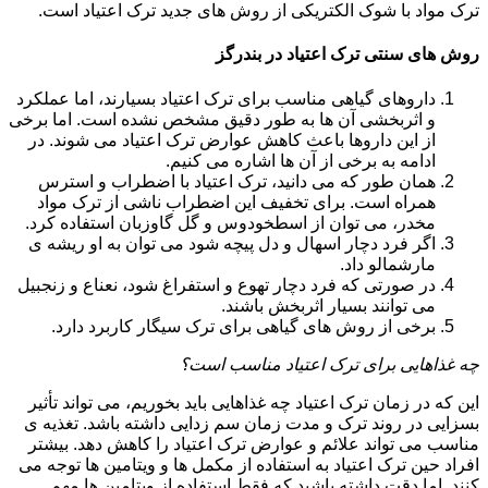
ترک مواد با شوک الکتریکی از روش های جدید ترک اعتیاد است.
روش های سنتی ترک اعتیاد در بندرگز
داروهای گیاهی مناسب برای ترک اعتیاد بسیارند، اما عملکرد
و اثربخشی آن ها به طور دقیق مشخص نشده است. اما برخی
از این داروها باعث کاهش عوارض ترک اعتیاد می شوند. در
ادامه به برخی از آن ها اشاره می کنیم.
همان طور که می دانید، ترک اعتیاد با اضطراب و استرس
همراه است. برای تخفیف این اضطراب ناشی از ترک مواد
مخدر، می توان از اسطخودوس و گل گاوزبان استفاده کرد.
اگر فرد دچار اسهال و دل پیچه شود می توان به او ریشه ی
مارشمالو داد.
در صورتی که فرد دچار تهوع و استفراغ شود، نعناع و زنجبیل
می توانند بسیار اثربخش باشند.
برخی از روش های گیاهی برای ترک سیگار کاربرد دارد.
چه غذاهایی برای ترک اعتیاد مناسب است؟
این که در زمان ترک اعتیاد چه غذاهایی باید بخوریم، می تواند تأثیر
بسزایی در روند ترک و مدت زمان سم زدایی داشته باشد. تغذیه ی
مناسب می تواند علائم و عوارض ترک اعتیاد را کاهش دهد. بیشتر
افراد حین ترک اعتیاد به استفاده از مکمل ها و ویتامین ها توجه می
کنند. اما دقت داشته باشید که فقط استفاده از ویتامین ها مهم