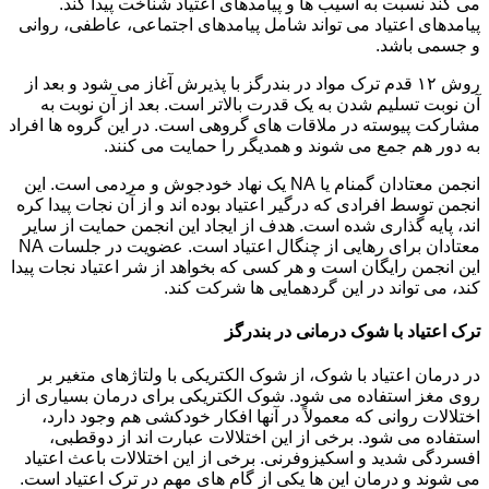
می کند نسبت به آسیب ها و پیامدهای اعتیاد شناخت پیدا کند.
پیامدهای اعتیاد می تواند شامل پیامدهای اجتماعی، عاطفی، روانی
و جسمی باشد.
روش ۱۲ قدم ترک مواد در بندرگز با پذیرش آغاز می شود و بعد از
آن نوبت تسلیم شدن به یک قدرت بالاتر است. بعد از آن نوبت به
مشارکت پیوسته در ملاقات های گروهی است. در این گروه ها افراد
به دور هم جمع می شوند و همدیگر را حمایت می کنند.
انجمن معتادان گمنام یا NA یک نهاد خودجوش و مردمی است. این
انجمن توسط افرادی که درگیر اعتیاد بوده اند و از آن نجات پیدا کره
اند، پایه گذاری شده است. هدف از ایجاد این انجمن حمایت از سایر
معتادان برای رهایی از چنگال اعتیاد است. عضویت در جلسات NA
این انجمن رایگان است و هر کسی که بخواهد از شر اعتیاد نجات پیدا
کند، می تواند در این گردهمایی ها شرکت کند.
ترک اعتیاد با شوک درمانی در بندرگز
در درمان اعتیاد با شوک، از شوک الکتریکی با ولتاژهای متغیر بر
روی مغز استفاده می شود. شوک الکتریکی برای درمان بسیاری از
اختلالات روانی که معمولاً در آنها افکار خودکشی هم وجود دارد،
استفاده می شود. برخی از این اختلالات عبارت اند از دوقطبی،
افسردگی شدید و اسکیزوفرنی. برخی از این اختلالات باعث اعتیاد
می شوند و درمان این ها یکی از گام های مهم در ترک اعتیاد است.