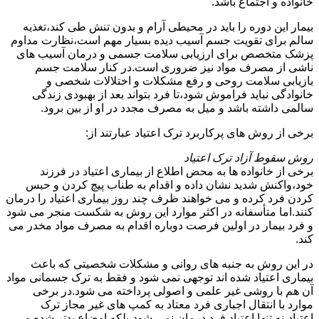
خانواده و اجتماع باشد.
بیمار این دوره را باید در محیطی آرام و بدون تنش طی کند،تغذیه
سالم برای تقویت جسم آسیب دیده بسیار مهم است،نظارت مداوم
پزشک متخصص برای ارزیابی سلامت جسمی و درمان آسیب های
ناشی از مصرف مواد نیز ضروری است.در کنار سلامت جسم
بازیابی سلامت روحی و رفع مشکلات و اختلالات شخصی و
خانوادگی نباید فراموش شود،تا فرد بتواند بعد از بهبودی زندگی
سالمی داشته باشد و میل به مصرف مجدد در او از بین برود.
برخی از روش های پرکاربرد ترک اعتیاد عبارتند از:
روش سقوط آزاد ترک اعتیاد
برخی از خانواده ها به محض اطلاع از بیماری اعتیاد در فرزند
خود،واکنش شدید نشان داده و اقدام به طناب پیچ کردن و حبس
کردن فرد کرده و می خواهند ظرف چند روز بیماری اعتیاد را درمان
کنند.اما متأسفانه در اکثر موارد این روش به شکست منجر می شود
و فرد بیمار در اولین فرصت دوباره اقدام به مصرف مواد مخدر می
کند.
در این روش به جنبه های روانی و مشکلات شخصیتی که باعث
بیماری اعتیاد شده اند توجهی نمی شود و فقط به ترک جسمانی مواد
آن هم با روشی غیر علمی و اصولی پرداخته می شود.در برخی
موارد با انتقال اجباری فرد معتاد به کمپ های غیر مجاز ترک
اعتیاد،نه تنها اعتیاد فرد درمان نمی شود،بلکه اوضاع بدتر شده و