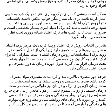
روانی فرد و میزان مصرف دارد و هیچ روش یکسانی برای تمامی
افراد وجود ندارد.
ممکن است روشی که برای ترک بیماری اعتیاد در یک فرد به خوبی
عمل کرده باشد،برای یک بیمار دیگر جواب عکس داشته باشد.باید
حتماً روش ترک اعتیاد پس از جلسات مشاوره بررسی و انتخاب
شود.توجه داشته باشید که ترک اعتیاد امری بسیار تخصصی است و
ضروری است تا در کمپ های ترک اعتیاد شبانه روزی تحت نظر
متخصصین انجام بگیرد.
بنابراین انتخاب روش ترک اعتیاد و پیدا کردن یک مرکز ترک اعتیاد
معتبر این روزها نیاز به تحقیق دارد،زیرا یکی از دلایل شکست در
روند ترک اعتیاد،انتخاب روش درمان اشتباه است،بیمارانی که برای
ترک اعتیاد به کلینیک مراجعه می کنند به مدت سه تا چهار هفته
تحت درمان قرار می گیرند،طول دوره درمان به دوز مصرفی و
مدت اعتیاد بستگی دارد.
هرچه دوز مصرف بالاتر باشد و فرد مدت بیشتری مواد مصرف
کرده باشد صدمات جسمی و روحی بیشتری دیده است،بنابراین
مدت زمان لازم برای ترک و درمان نیز طولانی تر است.در مدت
درمان جسمی و روانی سموم ناشی از مواد مخدر از بدن فرد خارج
شده (سم زدایی) و بیمار به زندگی بدون مصرف مواد عادت می
کند.در این دوره با درمان های روانشناسی و مشاوره فرد مهارت
های زندگی را بازمی آموزد تا در آینده بتواند بدون مشکل در کنار