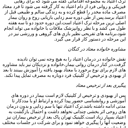
ترک اعتیاد به مجموعه اقداماتی گفته می شود که برای رهایی
فیزیکی و روانی فرد از دام اعتیاد به کار گرفته می شود تا فرد معتاد
مصرف ماده مخدر را قطع کرده و به زندگی سالم و طبیعی قبل از
اعتیاد برسد.پس از طی دوره سم زدایی بازیابی روح و روان بیمار
اصلی ترین مرحله ترک اعتیاد است.این دوره حدود دو تا سه هفته
طول می کشد و با نظر روانپزشک ملاقات با خانواده می تواند انجام
شود،برنامه های تفریحی نظیر بازی های گروهی و ورزشی نیز در
این مرحله در دستور کار قرار می گیرد.
مشاوره خانواده معتاد در کنگان
نقش خانواده در درمان اعتیاد را به هیچ وجه نمی توان نادیده
گرفت.در کنار درمان روانی بیمار،خانواده و نزدیکان نیز باید مشاوره
های لازم برای نوع برخورد با معتاد بهبود یافته را آموزش ببینند تا بعد
از بهبودی و ترخیص از کلینیک فرد دوباره به مصرف تمایل پیدا نکند.
پیگیری بعد از ترخیص معتاد
پس از بهبودی و ترخیص از کلینیک لازم است بیمار در دوره های
آموزشی و روانشناسی حضور پیدا کرده و ارتباط او با مددکار تا
مدتی ادامه داشته باشد.ترک اعتیاد تنها با سم زدایی و بدون درمان
های روحی اثر بخشی چندانی نخواهد داشت و احتمال بازگشت به
اعتیاد بسیار زیاد است.کلینیک تهران پاک بعد از ترخیص بیماران نیز
وضعیت آنها را پیگیری خواهد نمود و برای شرکت در جلسات مختلف
از ایشان دعوت می شود.