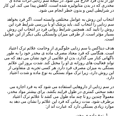
آور از بدن فرد خارج می شود. در نتیجه سم زدایی اثرات ماده ی
مخدری که در بدن متابولیزه شده است، کاهش پیدا می کند. این کار
در شرایطی ایمن و بدون خطر انجام می شود.
انتخاب این روش به عوامل مختلفی وابسته است. اگر فرد بخواهد
سم زدایی را انتخاب کند، باید پزشک او با بررسی شرایط فرد این
روش را تأیید کند. همچنین شرایط روانی فرد در انتخاب این روش
بسیار مؤثر است. از طرفی میزان وابستگی یکی دیگر از این عوامل
است.
هدف دیتاکس یا سم زدایی جلوگیری از وخامت علائم ترک اعتیاد
است. هنگامی که فرد معتاد مصرف ماده ی مخدر خود را به طور
ناگهانی کنار می گذارد، بدن او علائمی از خود نشان می دهد که می
تواند فعالیت های روزانه ی او را مختل کند. شدت بروز این علائم
بستگی به میزان مصرف فرد دارد. هر کسی تجربه ی متفاوتی از
این روش دارد، زیرا ترک مواد بستگی به نوع ماده و شدت اعتیاد
دارد.
در سم زدایی از داروهایی استفاده می شود که به فرد اجازه می
دهند سختی کمتری در طول فرایند بکشد. برای بیشتر مواد مخدر،
معمولاً چندین رو تا چند ماه طول می کشد تا علائم ترک اعتیاد
برطرف شود. مدت زمانی که فرد این علائم را نشان می دهد به
موارد زیادی بستگی دارد که عبارت اند از:
نوع ماده ی مخدر