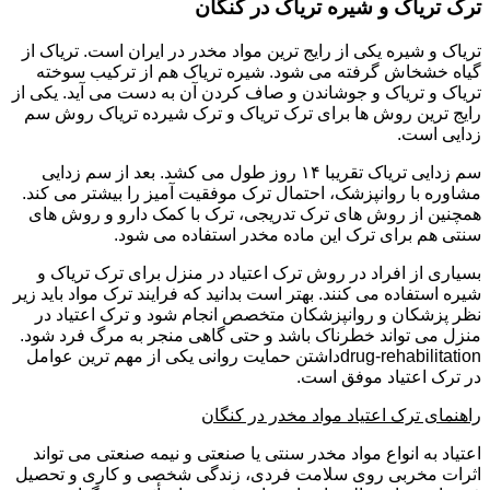
ترک تریاک و شیره تریاک در کنگان
تریاک و شیره یکی از رایج ترین مواد مخدر در ایران است. تریاک از
گیاه خشخاش گرفته می شود. شیره تریاک هم از ترکیب سوخته
تریاک و تریاک و جوشاندن و صاف کردن آن به دست می آید. یکی از
رایج ترین روش ها برای ترک تریاک و ترک شیرده تریاک روش سم
زدایی است.
سم زدایی تریاک تقریبا ۱۴ روز طول می کشد. بعد از سم زدایی
مشاوره با روانپزشک، احتمال ترک موفقیت آمیز را بیشتر می کند.
همچنین از روش های ترک تدریجی، ترک با کمک دارو و روش های
سنتی هم برای ترک این ماده مخدر استفاده می شود.
بسیاری از افراد در روش ترک اعتیاد در منزل برای ترک تریاک و
شیره استفاده می کنند. بهتر است بدانید که فرایند ترک مواد باید زیر
نظر پزشکان و روانپزشکان متخصص انجام شود و ترک اعتیاد در
منزل می تواند خطرناک باشد و حتی گاهی منجر به مرگ فرد شود.
drug-rehabilitationداشتن حمایت روانی یکی از مهم ترین عوامل
در ترک اعتیاد موفق است.
راهنمای ترک اعتیاد مواد مخدر در کنگان
اعتیاد به انواع مواد مخدر سنتی یا صنعتی و نیمه صنعتی می تواند
اثرات مخربی روی سلامت فردی، زندگی شخصی و کاری و تحصیل