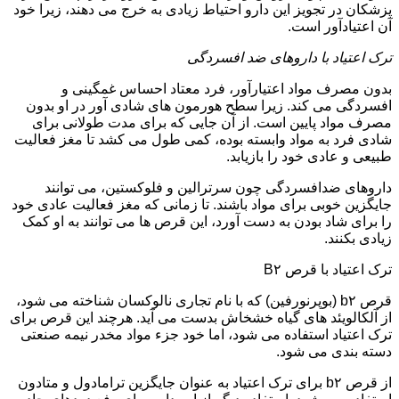
پزشکان در تجویز این دارو احتیاط زیادی به خرج می دهند، زیرا خود
آن اعتیادآور است.
ترک اعتیاد با داروهای ضد افسردگی
بدون مصرف مواد اعتیارآور، فرد معتاد احساس غمگینی و
افسردگی می کند. زیرا سطح هورمون های شادی آور در او بدون
مصرف مواد پایین است. از آن جایی که برای مدت طولانی برای
شادی فرد به مواد وابسته بوده، کمی طول می کشد تا مغز فعالیت
طبیعی و عادی خود را بازیابد.
داروهای ضدافسردگی چون سرترالین و فلوکستین، می توانند
جایگزین خوبی برای مواد باشند. تا زمانی که مغز فعالیت عادی خود
را برای شاد بودن به دست آورد، این قرص ها می توانند به او کمک
زیادی بکنند.
ترک اعتیاد با قرص B۲
قرص b۲ (بوپرنورفین) که با نام تجاری نالوکسان شناخته می شود،
از آلکالویئد های گیاه خشخاش بدست می آید. هرچند این قرص برای
ترک اعتیاد استفاده می شود، اما خود جزء مواد مخدر نیمه صنعتی
دسته بندی می شود.
از قرص b۲ برای ترک اعتیاد به عنوان جایگزین ترامادول و متادون