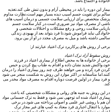
خانواده و اجتماع باشد.
بیمار این دوره را باید در محیطی آرام و بدون تنش طی کند،تغذیه
سالم برای تقویت جسم آسیب دیده بسیار مهم است،نظارت مداوم
پزشک متخصص برای ارزیابی سلامت جسمی و درمان آسیب های
ناشی از مصرف مواد نیز ضروری است.در کنار سلامت جسم
بازیابی سلامت روحی و رفع مشکلات و اختلالات شخصی و
خانوادگی نباید فراموش شود،تا فرد بتواند بعد از بهبودی زندگی
سالمی داشته باشد و میل به مصرف مجدد در او از بین برود.
برخی از روش های پرکاربرد ترک اعتیاد عبارتند از:
روش سقوط آزاد ترک اعتیاد
برخی از خانواده ها به محض اطلاع از بیماری اعتیاد در فرزند
خود،واکنش شدید نشان داده و اقدام به طناب پیچ کردن و حبس
کردن فرد کرده و می خواهند ظرف چند روز بیماری اعتیاد را درمان
کنند.اما متأسفانه در اکثر موارد این روش به شکست منجر می شود
و فرد بیمار در اولین فرصت دوباره اقدام به مصرف مواد مخدر می
کند.
در این روش به جنبه های روانی و مشکلات شخصیتی که باعث
بیماری اعتیاد شده اند توجهی نمی شود و فقط به ترک جسمانی مواد
آن هم با روشی غیر علمی و اصولی پرداخته می شود.در برخی
موارد با انتقال اجباری فرد معتاد به کمپ های غیر مجاز ترک
اعتیاد،نه تنها اعتیاد فرد درمان نمی شود،بلکه اوضاع بدتر شده و