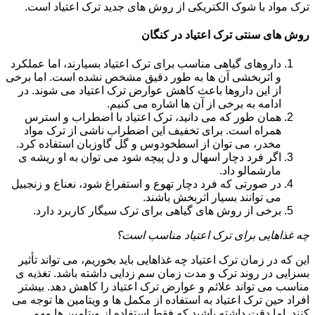
ترک مواد با شوک الکتریکی از روش های جدید ترک اعتیاد است.
روش های سنتی ترک اعتیاد در کنگان
داروهای گیاهی مناسب برای ترک اعتیاد بسیارند، اما عملکرد
و اثربخشی آن ها به طور دقیق مشخص نشده است. اما برخی
از این داروها باعث کاهش عوارض ترک اعتیاد می شوند. در
ادامه به برخی از آن ها اشاره می کنیم.
همان طور که می دانید، ترک اعتیاد با اضطراب و استرس
همراه است. برای تخفیف این اضطراب ناشی از ترک مواد
مخدر، می توان از اسطخودوس و گل گاوزبان استفاده کرد.
اگر فرد دچار اسهال و دل پیچه شود می توان به او ریشه ی
مارشمالو داد.
در صورتی که فرد دچار تهوع و استفراغ شود، نعناع و زنجبیل
می توانند بسیار اثربخش باشند.
برخی از روش های گیاهی برای ترک سیگار کاربرد دارد.
چه غذاهایی برای ترک اعتیاد مناسب است؟
این که در زمان ترک اعتیاد چه غذاهایی باید بخوریم، می تواند تأثیر
بسزایی در روند ترک و مدت زمان سم زدایی داشته باشد. تغذیه ی
مناسب می تواند علائم و عوارض ترک اعتیاد را کاهش دهد. بیشتر
افراد حین ترک اعتیاد به استفاده از مکمل ها و ویتامین ها توجه می
کنند. اما دقت داشته باشید که فقط استفاده از ویتامین ها مهم