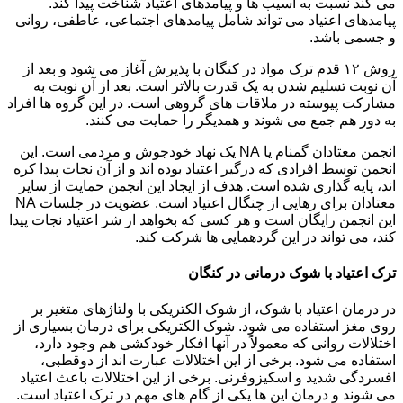
می کند نسبت به آسیب ها و پیامدهای اعتیاد شناخت پیدا کند.
پیامدهای اعتیاد می تواند شامل پیامدهای اجتماعی، عاطفی، روانی
و جسمی باشد.
روش ۱۲ قدم ترک مواد در کنگان با پذیرش آغاز می شود و بعد از
آن نوبت تسلیم شدن به یک قدرت بالاتر است. بعد از آن نوبت به
مشارکت پیوسته در ملاقات های گروهی است. در این گروه ها افراد
به دور هم جمع می شوند و همدیگر را حمایت می کنند.
انجمن معتادان گمنام یا NA یک نهاد خودجوش و مردمی است. این
انجمن توسط افرادی که درگیر اعتیاد بوده اند و از آن نجات پیدا کره
اند، پایه گذاری شده است. هدف از ایجاد این انجمن حمایت از سایر
معتادان برای رهایی از چنگال اعتیاد است. عضویت در جلسات NA
این انجمن رایگان است و هر کسی که بخواهد از شر اعتیاد نجات پیدا
کند، می تواند در این گردهمایی ها شرکت کند.
ترک اعتیاد با شوک درمانی در کنگان
در درمان اعتیاد با شوک، از شوک الکتریکی با ولتاژهای متغیر بر
روی مغز استفاده می شود. شوک الکتریکی برای درمان بسیاری از
اختلالات روانی که معمولاً در آنها افکار خودکشی هم وجود دارد،
استفاده می شود. برخی از این اختلالات عبارت اند از دوقطبی،
افسردگی شدید و اسکیزوفرنی. برخی از این اختلالات باعث اعتیاد
می شوند و درمان این ها یکی از گام های مهم در ترک اعتیاد است.