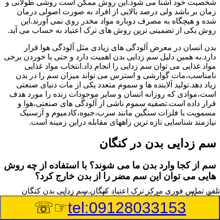
شخصیت خود آشنا می شود.این روش ممکن است روشی طولانی و
زمان بر باشد ولی درصد بالایی از افراد به صورت اصولی درمان
شده و هیچگاه به مصرف دوباره مواد مخدر روی نمی آورند.این
روش یکی از تضمینی ترین روش های ترک اعتیاد به حساب می آید.
بدن انسان در معرض آلودگی های زیادی مثل آلودگی هوا قرار
دارد.به همین دلیل سم زدایی بدن اهمیت دارد و حتی با خوردن برخی
مواد غذایی می توان سم زدایی را انجام داد.انتخاب مواد غذایی
نامناسب،مات گوارشی و استرس می تواند میزان سم را در بدن
زیاد دهد.تولید آلاینده ها و سموم متعدد یکی از مات دنیای صنعتی
است،موادی که روزانه انسان و سایر موجودات زنده را مورد هدف
قرار داده است.تصفیه سموم ناشی از آلودگی های صنعتی،هوا و
مسمویت با فلزات سنگین مانند سرب،جیوه،کادمیوم و آرسنیک
نیازمند شناسایی تازه ترین راههای مقابله دراین زمینه است.
سم زدایی بدن در کنگان
سم از کجا وارد بدن ما می شوند؟ با استفاده از چه روش
هایی می توان این سم مضر را از بدن خارج کرد؟
تلفن تماس فوری
مرکز ترک اعتیاد کنگان,سم زدایی بدن کنگان
بطور کلی سم موجود در بدن به دو گروه عمده تقسیم می
☞☏
tel:09128033153
شوند.بخش بزرگی از این سموم مثل مواد به جا مانده از سموم
گیاهی و آفت کش ها،فلزات سنگین ناشی از آلودگی هوا،انواع