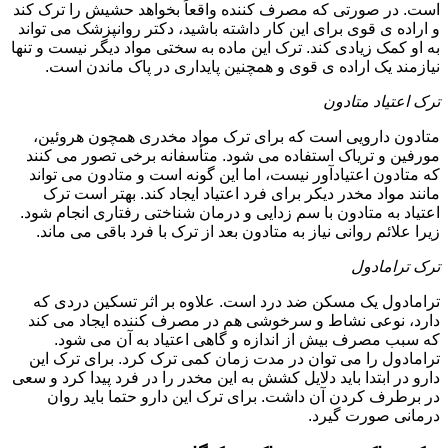
است. در صورتی که مصرف کننده واقعاً بخواهد حشیش را ترک کند
و اراده ی قوی برای این کار داشته باشید، دکتر روانپزشک می تواند
به او کمک زیادی کند. ترک این ماده به سختی مواد دیگر نیست و تنها
نیازمند یک اراده ی قوی و همچنین پایداری در پاک ماندن است.
ترک اعتیاد متادون
متادون دارویی است که برای ترک مواد مخدری همچون هروئین،
مورفین و تریاک استفاده می شود. متأسفانه برخی تصور می کنند
که متادون اعتیادآور نیست، اما این گونه است و متادون می تواند
مانند مواد مخدر دیکر برای فرد اعتیاد ایجاد کند. بهتر است ترک
اعتیاد به متادون با سم زدایی و درمان شناختی رفتاری انجام شود.
زیرا علائم روانی نیاز به متادون بعد از ترک با فرد باقی می ماند.
ترک ترامادول
ترامادول یک مسکن ضد درد است. علاوه بر اثر تسکین دردی که
دارد، نوعی نشاط و سرخوشی هم در مصرف کننده ایجاد می کند
که سبب مصرف بیش از اندازه و گاهی اعتیاد به آن می شود.
ترامادول را می توان در مدت زمان کمی ترک کرد. برای ترک این
دارو در ابتدا باید دلایل کشش به این مخدر را در فرد پیدا کرد و سعی
در برطرف کردن آن داشت. برای ترک این دارو حتما باید روان
درمانی صورت گیرد.