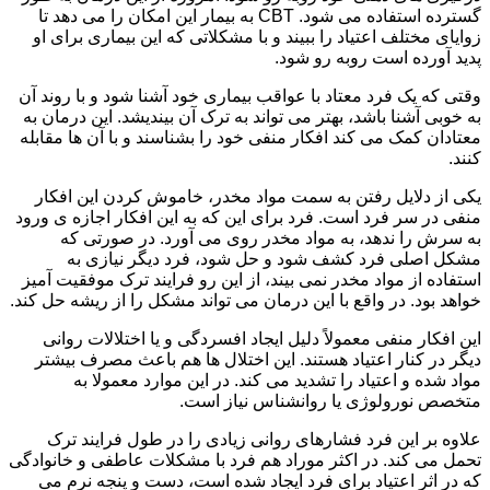
گسترده استفاده می شود. CBT به بیمار این امکان را می دهد تا
زوایای مختلف اعتیاد را ببیند و با مشکلاتی که این بیماری برای او
پدید آورده است روبه رو شود.
وقتی که یک فرد معتاد با عواقب بیماری خود آشنا شود و با روند آن
به خوبی آشنا باشد، بهتر می تواند به ترک آن بیندیشد. این درمان به
معتادان کمک می کند افکار منفی خود را بشناسند و با آن ها مقابله
کنند.
یکی از دلایل رفتن به سمت مواد مخدر، خاموش کردن این افکار
منفی در سر فرد است. فرد برای این که به این افکار اجازه ی ورود
به سرش را ندهد، به مواد مخدر روی می آورد. در صورتی که
مشکل اصلی فرد کشف شود و حل شود، فرد دیگر نیازی به
استفاده از مواد مخدر نمی بیند، از این رو فرایند ترک موفقیت آمیز
خواهد بود. در واقع با این درمان می تواند مشکل را از ریشه حل کند.
این افکار منفی معمولاً دلیل ایجاد افسردگی و یا اختلالات روانی
دیگر در کنار اعتیاد هستند. این اختلال ها هم باعث مصرف بیشتر
مواد شده و اعتیاد را تشدید می کند. در این موارد معمولا به
متخصص نورولوژی یا روانشناس نیاز است.
علاوه بر این فرد فشارهای روانی زیادی را در طول فرایند ترک
تحمل می کند. در اکثر موراد هم فرد با مشکلات عاطفی و خانوادگی
که در اثر اعتیاد برای فرد ایجاد شده است، دست و پنجه نرم می