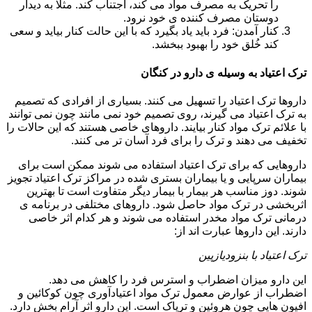
را تحریک به مصرف مواد می کند، اجتناب کند. مثلا به دیدار
دوستان مصرف کننده ی خود نرود.
کنار آمدن: فرد باید یاد بگیرد که با این حالت کنار بیاید و سعی
کند خُلق خود را بهبود ببخشد.
ترک اعتیاد به وسیله ی دارو در کنگان
داروها ترک اعتیاد را تسهیل می کنند. بسیاری از افرادی که تصمیم
به ترک اعتیاد می گیرند، روی تصمیم خود نمی مانند چون نمی توانند
با علائم ترک مواد کنار بیایند. داروهای خاصی هستند که این حالات را
تخفیف می دهند و ترک را برای فرد آسان تر می کنند.
داروهایی که برای ترک اعتیاد استفاده می شوند ممکن است برای
بیماران سرپایی و یا بیماران بستری شده در مراکز ترک اعتیاد تجویز
شوند. دوز مناسب هر بیمار با بیمار دیگر متفاوت است تا بهترین
اثربخشی در ترک مواد حاصل شود. داروهای مختلفی در برنامه ی
درمانی ترک مواد مخدر استفاده می شوند و هر کدام اثر خاصی
دارند. این داروها عبارت اند از:
ترک اعتیاد با بنزودیازپین
این دارو میزان اضطراب و استرس فرد را کاهش می دهد.
اضطراب از عوارض معمول ترک مواد اعتیادآوری چون کوکائین و
افیون هایی چون هروئین و تریاک است. این دارو اثر آرام بخش دارد.