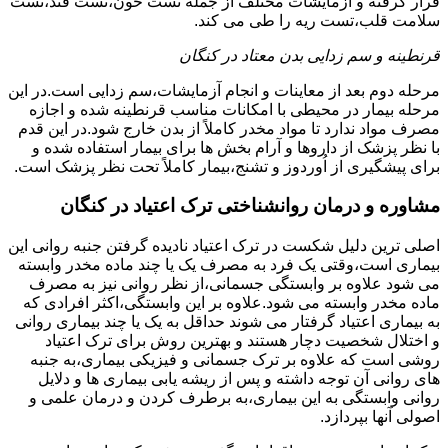
قرار گرفته و آزمایشات مختلف از جمله تست خون،تست قند،تست
سلامت قلب،تست ریه را طی می کند.
قرنطینه و سم زدایی بدن معتاد در کنگان
مرحله دوم بعد از معاینات و انجام آزمایشات،سم زدایی است.در این
مرحله بیمار در محیطی با امکانات مناسب قرنطینه شده و اجازه
مصرف مواد ندارد تا مواد مخدر کاملاً از بدن خارج شود.در این قدم
با نظر پزشک از داروها و آرام بخش ها برای بیمار استفاده شده و
برای پیشگیری از اُوردوز و تشنج،بیمار کاملاً تحت نظر پزشک است.
مشاوره و درمان روانشناختی ترک اعتیاد در کنگان
اصلی ترین دلیل شکست در ترک اعتیاد نادیده گرفتن جنبه روانی این
بیماری است،وقتی یک فرد به مصرف یک یا چند ماده مخدر وابسته
می شود علاوه بر وابستگی جسمانی،از نظر روانی نیز به مصرف
ماده مخدر وابسته می شود.علاوه بر این وابستگی،اکثر افرادی که
به بیماری اعتیاد گرفتار می شوند حداقل به یک یا چند بیماری روانی
و اختلال شخصیت دچار هستند و بهترین روش برای ترک اعتیاد
روشی است که علاوه بر ترک جسمانی و فیزیکی بیماری،به جنبه
های روانی آن توجه داشته و پس از ریشه یابی بیماری ها و دلایل
روانی وابستگی به این بیماری،به برطرف کردن و درمان علمی و
اصولی آنها بپردازد.