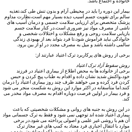
خانواده و اجتماع باشد.
بیمار این دوره را باید در محیطی آرام و بدون تنش طی کند،تغذیه
سالم برای تقویت جسم آسیب دیده بسیار مهم است،نظارت مداوم
پزشک متخصص برای ارزیابی سلامت جسمی و درمان آسیب های
ناشی از مصرف مواد نیز ضروری است.در کنار سلامت جسم
بازیابی سلامت روحی و رفع مشکلات و اختلالات شخصی و
خانوادگی نباید فراموش شود،تا فرد بتواند بعد از بهبودی زندگی
سالمی داشته باشد و میل به مصرف مجدد در او از بین برود.
برخی از روش های پرکاربرد ترک اعتیاد عبارتند از:
روش سقوط آزاد ترک اعتیاد
برخی از خانواده ها به محض اطلاع از بیماری اعتیاد در فرزند
خود،واکنش شدید نشان داده و اقدام به طناب پیچ کردن و حبس
کردن فرد کرده و می خواهند ظرف چند روز بیماری اعتیاد را درمان
کنند.اما متأسفانه در اکثر موارد این روش به شکست منجر می شود
و فرد بیمار در اولین فرصت دوباره اقدام به مصرف مواد مخدر می
کند.
در این روش به جنبه های روانی و مشکلات شخصیتی که باعث
بیماری اعتیاد شده اند توجهی نمی شود و فقط به ترک جسمانی مواد
آن هم با روشی غیر علمی و اصولی پرداخته می شود.در برخی
موارد با انتقال اجباری فرد معتاد به کمپ های غیر مجاز ترک
اعتیاد،نه تنها اعتیاد فرد درمان نمی شود،بلکه اوضاع بدتر شده و