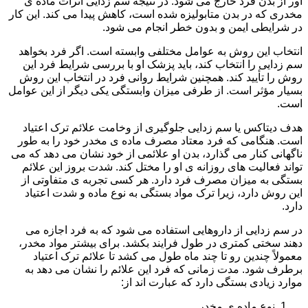
آور از بدن فرد خارج می شود. در نتیجه سم زدایی اثرات ماده ی
مخدری که در بدن متابولیزه شده است، کاهش پیدا می کند. این کار
در شرایطی ایمن و بدون خطر انجام می شود.
انتخاب این روش به عوامل مختلفی وابسته است. اگر فرد بخواهد
سم زدایی را انتخاب کند، باید پزشک او با بررسی شرایط فرد این
روش را تأیید کند. همچنین شرایط روانی فرد در انتخاب این روش
بسیار مؤثر است. از طرفی میزان وابستگی یکی دیگر از این عوامل
است.
هدف دیتاکس یا سم زدایی جلوگیری از وخامت علائم ترک اعتیاد
است. هنگامی که فرد معتاد مصرف ماده ی مخدر خود را به طور
ناگهانی کنار می گذارد، بدن او علائمی از خود نشان می دهد که می
تواند فعالیت های روزانه ی او را مختل کند. شدت بروز این علائم
بستگی به میزان مصرف فرد دارد. هر کسی تجربه ی متفاوتی از
این روش دارد، زیرا ترک مواد بستگی به نوع ماده و شدت اعتیاد
دارد.
در سم زدایی از داروهایی استفاده می شود که به فرد اجازه می
دهند سختی کمتری در طول فرایند بکشد. برای بیشتر مواد مخدر،
معمولاً چندین رو تا چند ماه طول می کشد تا علائم ترک اعتیاد
برطرف شود. مدت زمانی که فرد این علائم را نشان می دهد به
موارد زیادی بستگی دارد که عبارت اند از:
نوع ماده ی مخدر