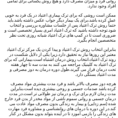
روانی فرد و میزان مصرف دارد و هیچ روش یکسانی برای تمامی
افراد وجود ندارد.
ممکن است روشی که برای ترک بیماری اعتیاد در یک فرد به خوبی
عمل کرده باشد،برای یک بیمار دیگر جواب عکس داشته باشد.باید
حتماً روش ترک اعتیاد پس از جلسات مشاوره بررسی و انتخاب
شود.توجه داشته باشید که ترک اعتیاد امری بسیار تخصصی است و
ضروری است تا در کمپ های ترک اعتیاد شبانه روزی تحت نظر
متخصصین انجام بگیرد.
بنابراین انتخاب روش ترک اعتیاد و پیدا کردن یک مرکز ترک اعتیاد
معتبر این روزها نیاز به تحقیق دارد،زیرا یکی از دلایل شکست در
روند ترک اعتیاد،انتخاب روش درمان اشتباه است،بیمارانی که برای
ترک اعتیاد به کلینیک مراجعه می کنند به مدت سه تا چهار هفته
تحت درمان قرار می گیرند،طول دوره درمان به دوز مصرفی و
مدت اعتیاد بستگی دارد.
هرچه دوز مصرف بالاتر باشد و فرد مدت بیشتری مواد مصرف
کرده باشد صدمات جسمی و روحی بیشتری دیده است،بنابراین
مدت زمان لازم برای ترک و درمان نیز طولانی تر است.در مدت
درمان جسمی و روانی سموم ناشی از مواد مخدر از بدن فرد خارج
شده (سم زدایی) و بیمار به زندگی بدون مصرف مواد عادت می
کند.در این دوره با درمان های روانشناسی و مشاوره فرد مهارت
های زندگی را بازمی آموزد تا در آینده بتواند بدون مشکل در کنار