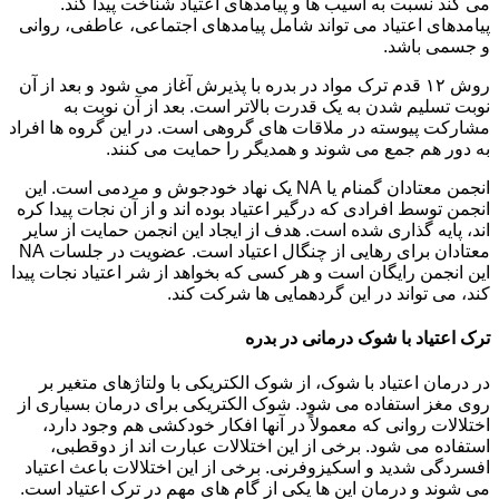
می کند نسبت به آسیب ها و پیامدهای اعتیاد شناخت پیدا کند.
پیامدهای اعتیاد می تواند شامل پیامدهای اجتماعی، عاطفی، روانی
و جسمی باشد.
روش ۱۲ قدم ترک مواد در بدره با پذیرش آغاز می شود و بعد از آن
نوبت تسلیم شدن به یک قدرت بالاتر است. بعد از آن نوبت به
مشارکت پیوسته در ملاقات های گروهی است. در این گروه ها افراد
به دور هم جمع می شوند و همدیگر را حمایت می کنند.
انجمن معتادان گمنام یا NA یک نهاد خودجوش و مردمی است. این
انجمن توسط افرادی که درگیر اعتیاد بوده اند و از آن نجات پیدا کره
اند، پایه گذاری شده است. هدف از ایجاد این انجمن حمایت از سایر
معتادان برای رهایی از چنگال اعتیاد است. عضویت در جلسات NA
این انجمن رایگان است و هر کسی که بخواهد از شر اعتیاد نجات پیدا
کند، می تواند در این گردهمایی ها شرکت کند.
ترک اعتیاد با شوک درمانی در بدره
در درمان اعتیاد با شوک، از شوک الکتریکی با ولتاژهای متغیر بر
روی مغز استفاده می شود. شوک الکتریکی برای درمان بسیاری از
اختلالات روانی که معمولاً در آنها افکار خودکشی هم وجود دارد،
استفاده می شود. برخی از این اختلالات عبارت اند از دوقطبی،
افسردگی شدید و اسکیزوفرنی. برخی از این اختلالات باعث اعتیاد
می شوند و درمان این ها یکی از گام های مهم در ترک اعتیاد است.