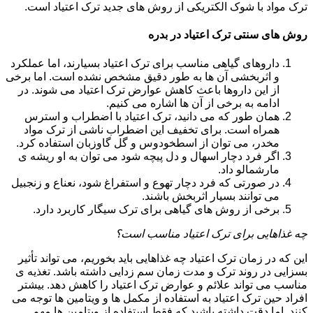
ترک مواد با شوک الکتریکی از روش های جدید ترک اعتیاد است.
روش های سنتی ترک اعتیاد در بدره
داروهای گیاهی مناسب برای ترک اعتیاد بسیارند، اما عملکرد
و اثربخشی آن ها به طور دقیق مشخص نشده است. اما برخی
از این داروها باعث کاهش عوارض ترک اعتیاد می شوند. در
ادامه به برخی از آن ها اشاره می کنیم.
همان طور که می دانید، ترک اعتیاد با اضطراب و استرس
همراه است. برای تخفیف این اضطراب ناشی از ترک مواد
مخدر، می توان از اسطخودوس و گل گاوزبان استفاده کرد.
اگر فرد دچار اسهال و دل پیچه شود می توان به او ریشه ی
مارشمالو داد.
در صورتی که فرد دچار تهوع و استفراغ شود، نعناع و زنجبیل
می توانند بسیار اثربخش باشند.
برخی از روش های گیاهی برای ترک سیگار کاربرد دارد.
چه غذاهایی برای ترک اعتیاد مناسب است؟
این که در زمان ترک اعتیاد چه غذاهایی باید بخوریم، می تواند تأثیر
بسزایی در روند ترک و مدت زمان سم زدایی داشته باشد. تغذیه ی
مناسب می تواند علائم و عوارض ترک اعتیاد را کاهش دهد. بیشتر
افراد حین ترک اعتیاد به استفاده از مکمل ها و ویتامین ها توجه می
کنند. اما دقت داشته باشید که فقط استفاده از ویتامین ها مهم