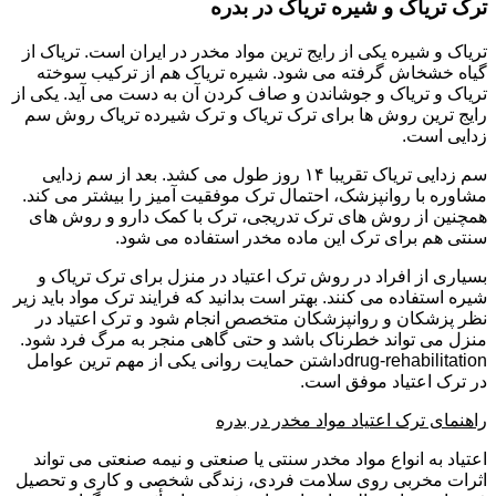
ترک تریاک و شیره تریاک در بدره
تریاک و شیره یکی از رایج ترین مواد مخدر در ایران است. تریاک از
گیاه خشخاش گرفته می شود. شیره تریاک هم از ترکیب سوخته
تریاک و تریاک و جوشاندن و صاف کردن آن به دست می آید. یکی از
رایج ترین روش ها برای ترک تریاک و ترک شیرده تریاک روش سم
زدایی است.
سم زدایی تریاک تقریبا ۱۴ روز طول می کشد. بعد از سم زدایی
مشاوره با روانپزشک، احتمال ترک موفقیت آمیز را بیشتر می کند.
همچنین از روش های ترک تدریجی، ترک با کمک دارو و روش های
سنتی هم برای ترک این ماده مخدر استفاده می شود.
بسیاری از افراد در روش ترک اعتیاد در منزل برای ترک تریاک و
شیره استفاده می کنند. بهتر است بدانید که فرایند ترک مواد باید زیر
نظر پزشکان و روانپزشکان متخصص انجام شود و ترک اعتیاد در
منزل می تواند خطرناک باشد و حتی گاهی منجر به مرگ فرد شود.
drug-rehabilitationداشتن حمایت روانی یکی از مهم ترین عوامل
در ترک اعتیاد موفق است.
راهنمای ترک اعتیاد مواد مخدر در بدره
اعتیاد به انواع مواد مخدر سنتی یا صنعتی و نیمه صنعتی می تواند
اثرات مخربی روی سلامت فردی، زندگی شخصی و کاری و تحصیل