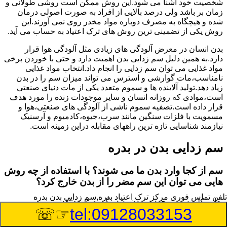
شخصیت خود آشنا می شود.این روش ممکن است روشی طولانی و
زمان بر باشد ولی درصد بالایی از افراد به صورت اصولی درمان
شده و هیچگاه به مصرف دوباره مواد مخدر روی نمی آورند.این
روش یکی از تضمینی ترین روش های ترک اعتیاد به حساب می آید.
بدن انسان در معرض آلودگی های زیادی مثل آلودگی هوا قرار
دارد.به همین دلیل سم زدایی بدن اهمیت دارد و حتی با خوردن برخی
مواد غذایی می توان سم زدایی را انجام داد.انتخاب مواد غذایی
نامناسب،مات گوارشی و استرس می تواند میزان سم را در بدن
زیاد دهد.تولید آلاینده ها و سموم متعدد یکی از مات دنیای صنعتی
است،موادی که روزانه انسان و سایر موجودات زنده را مورد هدف
قرار داده است.تصفیه سموم ناشی از آلودگی های صنعتی،هوا و
مسمویت با فلزات سنگین مانند سرب،جیوه،کادمیوم و آرسنیک
نیازمند شناسایی تازه ترین راههای مقابله دراین زمینه است.
سم زدایی بدن در بدره
سم از کجا وارد بدن ما می شوند؟ با استفاده از چه روش
هایی می توان این سم مضر را از بدن خارج کرد؟
تلفن تماس فوری
مرکز ترک اعتیاد بدره,سم زدایی بدن بدره
بطور کلی سم موجود در بدن به دو گروه عمده تقسیم می
☞☏
tel:09128033153
شوند.بخش بزرگی از این سموم مثل مواد به جا مانده از سموم
گیاهی و آفت کش ها،فلزات سنگین ناشی از آلودگی هوا،انواع