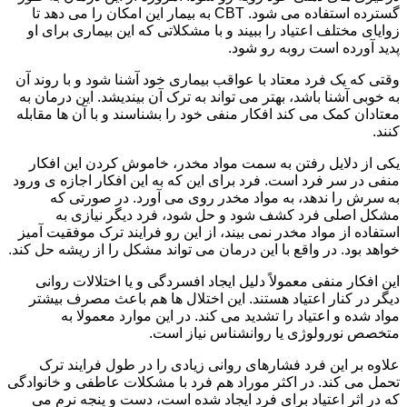
گسترده استفاده می شود. CBT به بیمار این امکان را می دهد تا
زوایای مختلف اعتیاد را ببیند و با مشکلاتی که این بیماری برای او
پدید آورده است روبه رو شود.
وقتی که یک فرد معتاد با عواقب بیماری خود آشنا شود و با روند آن
به خوبی آشنا باشد، بهتر می تواند به ترک آن بیندیشد. این درمان به
معتادان کمک می کند افکار منفی خود را بشناسند و با آن ها مقابله
کنند.
یکی از دلایل رفتن به سمت مواد مخدر، خاموش کردن این افکار
منفی در سر فرد است. فرد برای این که به این افکار اجازه ی ورود
به سرش را ندهد، به مواد مخدر روی می آورد. در صورتی که
مشکل اصلی فرد کشف شود و حل شود، فرد دیگر نیازی به
استفاده از مواد مخدر نمی بیند، از این رو فرایند ترک موفقیت آمیز
خواهد بود. در واقع با این درمان می تواند مشکل را از ریشه حل کند.
این افکار منفی معمولاً دلیل ایجاد افسردگی و یا اختلالات روانی
دیگر در کنار اعتیاد هستند. این اختلال ها هم باعث مصرف بیشتر
مواد شده و اعتیاد را تشدید می کند. در این موارد معمولا به
متخصص نورولوژی یا روانشناس نیاز است.
علاوه بر این فرد فشارهای روانی زیادی را در طول فرایند ترک
تحمل می کند. در اکثر موراد هم فرد با مشکلات عاطفی و خانوادگی
که در اثر اعتیاد برای فرد ایجاد شده است، دست و پنجه نرم می