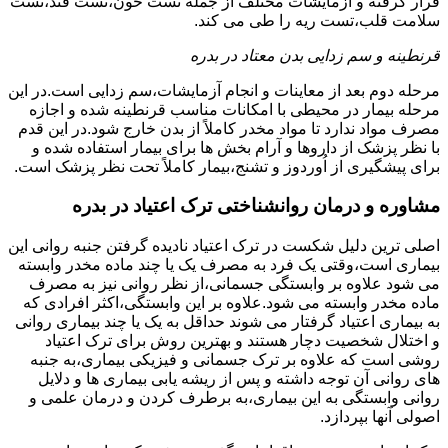
قرار گرفته و آزمایشات مختلف از جمله تست خون،تست قند،تست
سلامت قلب،تست ریه را طی می کند.
قرنطینه و سم زدایی بدن معتاد در بدره
مرحله دوم بعد از معاینات و انجام آزمایشات،سم زدایی است.در این
مرحله بیمار در محیطی با امکانات مناسب قرنطینه شده و اجازه
مصرف مواد ندارد تا مواد مخدر کاملاً از بدن خارج شود.در این قدم
با نظر پزشک از داروها و آرام بخش ها برای بیمار استفاده شده و
برای پیشگیری از اُوردوز و تشنج،بیمار کاملاً تحت نظر پزشک است.
مشاوره و درمان روانشناختی ترک اعتیاد در بدره
اصلی ترین دلیل شکست در ترک اعتیاد نادیده گرفتن جنبه روانی این
بیماری است،وقتی یک فرد به مصرف یک یا چند ماده مخدر وابسته
می شود علاوه بر وابستگی جسمانی،از نظر روانی نیز به مصرف
ماده مخدر وابسته می شود.علاوه بر این وابستگی،اکثر افرادی که
به بیماری اعتیاد گرفتار می شوند حداقل به یک یا چند بیماری روانی
و اختلال شخصیت دچار هستند و بهترین روش برای ترک اعتیاد
روشی است که علاوه بر ترک جسمانی و فیزیکی بیماری،به جنبه
های روانی آن توجه داشته و پس از ریشه یابی بیماری ها و دلایل
روانی وابستگی به این بیماری،به برطرف کردن و درمان علمی و
اصولی آنها بپردازد.