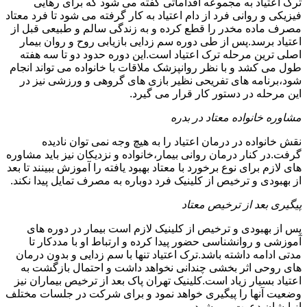
ترک اعتیاد به مجموعه اقداماتی گفته می شود که برای رهایی
فیزیکی و روانی فرد از دام اعتیاد به کار گرفته می شود تا فرد معتاد
مصرف ماده مخدر را قطع کرده و به زندگی سالم و طبیعی قبل از
اعتیاد برسد.پس از طی دوره سم زدایی بازیابی روح و روان بیمار
اصلی ترین مرحله ترک اعتیاد است.این دوره حدود دو تا سه هفته
طول می کشد و با نظر روانپزشک ملاقات با خانواده می تواند انجام
شود،برنامه های تفریحی نظیر بازی های گروهی و ورزشی نیز در
این مرحله در دستور کار قرار می گیرد.
مشاوره خانواده معتاد در بدره
نقش خانواده در درمان اعتیاد را به هیچ وجه نمی توان نادیده
گرفت.در کنار درمان روانی بیمار،خانواده و نزدیکان نیز باید مشاوره
های لازم برای نوع برخورد با معتاد بهبود یافته را آموزش ببینند تا بعد
از بهبودی و ترخیص از کلینیک فرد دوباره به مصرف تمایل پیدا نکند.
پیگیری بعد از ترخیص معتاد
پس از بهبودی و ترخیص از کلینیک لازم است بیمار در دوره های
آموزشی و روانشناسی حضور پیدا کرده و ارتباط او با مددکار تا
مدتی ادامه داشته باشد.ترک اعتیاد تنها با سم زدایی و بدون درمان
های روحی اثر بخشی چندانی نخواهد داشت و احتمال بازگشت به
اعتیاد بسیار زیاد است.کلینیک تهران پاک بعد از ترخیص بیماران نیز
وضعیت آنها را پیگیری خواهد نمود و برای شرکت در جلسات مختلف
از ایشان دعوت می شود.