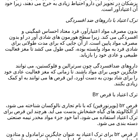
پزشکان در تجویز این دارو احتیاط زیادی به خرج می دهند، زیرا خود
آن اعتیادآور است.
ترک اعتیاد با داروهای ضد افسردگی
بدون مصرف مواد اعتیارآور، فرد معتاد احساس غمگینی و
افسردگی می کند. زیرا سطح هورمون های شادی آور در او بدون
مصرف مواد پایین است. از آن جایی که برای مدت طولانی برای
شادی فرد به مواد وابسته بوده، کمی طول می کشد تا مغز فعالیت
طبیعی و عادی خود را بازیابد.
داروهای ضدافسردگی چون سرترالین و فلوکستین، می توانند
جایگزین خوبی برای مواد باشند. تا زمانی که مغز فعالیت عادی خود
را برای شاد بودن به دست آورد، این قرص ها می توانند به او کمک
زیادی بکنند.
ترک اعتیاد با قرص B۲
قرص b۲ (بوپرنورفین) که با نام تجاری نالوکسان شناخته می شود،
از آلکالویئد های گیاه خشخاش بدست می آید. هرچند این قرص برای
ترک اعتیاد استفاده می شود، اما خود جزء مواد مخدر نیمه صنعتی
دسته بندی می شود.
از قرص b۲ برای ترک اعتیاد به عنوان جایگزین ترامادول و متادون