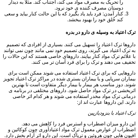
را تحریک به مصرف مواد می کند، اجتناب کند. مثلا به دیدار
دوستان مصرف کننده ی خود نرود.
کنار آمدن: فرد باید یاد بگیرد که با این حالت کنار بیاید و سعی
کند خُلق خود را بهبود ببخشد.
ترک اعتیاد به وسیله ی دارو در بدره
داروها ترک اعتیاد را تسهیل می کنند. بسیاری از افرادی که تصمیم
به ترک اعتیاد می گیرند، روی تصمیم خود نمی مانند چون نمی توانند
با علائم ترک مواد کنار بیایند. داروهای خاصی هستند که این حالات را
تخفیف می دهند و ترک را برای فرد آسان تر می کنند.
داروهایی که برای ترک اعتیاد استفاده می شوند ممکن است برای
بیماران سرپایی و یا بیماران بستری شده در مراکز ترک اعتیاد تجویز
شوند. دوز مناسب هر بیمار با بیمار دیگر متفاوت است تا بهترین
اثربخشی در ترک مواد حاصل شود. داروهای مختلفی در برنامه ی
درمانی ترک مواد مخدر استفاده می شوند و هر کدام اثر خاصی
دارند. این داروها عبارت اند از:
ترک اعتیاد با بنزودیازپین
این دارو میزان اضطراب و استرس فرد را کاهش می دهد.
اضطراب از عوارض معمول ترک مواد اعتیادآوری چون کوکائین و
افیون هایی چون هروئین و تریاک است. این دارو اثر آرام بخش دارد.