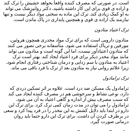
است. در صورتی که مصرف کننده واقعاً بخواهد حشیش را ترک کند
و اراده ی قوی برای این کار داشته باشید، دکتر روانپزشک می تواند
به او کمک زیادی کند. ترک این ماده به سختی مواد دیگر نیست و تنها
نیازمند یک اراده ی قوی و همچنین پایداری در پاک ماندن است.
ترک اعتیاد متادون
متادون دارویی است که برای ترک مواد مخدری همچون هروئین،
مورفین و تریاک استفاده می شود. متأسفانه برخی تصور می کنند
که متادون اعتیادآور نیست، اما این گونه است و متادون می تواند
مانند مواد مخدر دیکر برای فرد اعتیاد ایجاد کند. بهتر است ترک
اعتیاد به متادون با سم زدایی و درمان شناختی رفتاری انجام شود.
زیرا علائم روانی نیاز به متادون بعد از ترک با فرد باقی می ماند.
ترک ترامادول
ترامادول یک مسکن ضد درد است. علاوه بر اثر تسکین دردی که
دارد، نوعی نشاط و سرخوشی هم در مصرف کننده ایجاد می کند
که سبب مصرف بیش از اندازه و گاهی اعتیاد به آن می شود.
ترامادول را می توان در مدت زمان کمی ترک کرد. برای ترک این
دارو در ابتدا باید دلایل کشش به این مخدر را در فرد پیدا کرد و سعی
در برطرف کردن آن داشت. برای ترک این دارو حتما باید روان
درمانی صورت گیرد.