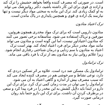
است. در صورتی که مصرف کننده واقعاً بخواهد حشیش را ترک کند
و اراده ی قوی برای این کار داشته باشید، دکتر روانپزشک می تواند
به او کمک زیادی کند. ترک این ماده به سختی مواد دیگر نیست و تنها
نیازمند یک اراده ی قوی و همچنین پایداری در پاک ماندن است.
ترک اعتیاد متادون
متادون دارویی است که برای ترک مواد مخدری همچون هروئین،
مورفین و تریاک استفاده می شود. متأسفانه برخی تصور می کنند
که متادون اعتیادآور نیست، اما این گونه است و متادون می تواند
مانند مواد مخدر دیکر برای فرد اعتیاد ایجاد کند. بهتر است ترک
اعتیاد به متادون با سم زدایی و درمان شناختی رفتاری انجام شود.
زیرا علائم روانی نیاز به متادون بعد از ترک با فرد باقی می ماند.
ترک ترامادول
ترامادول یک مسکن ضد درد است. علاوه بر اثر تسکین دردی که
دارد، نوعی نشاط و سرخوشی هم در مصرف کننده ایجاد می کند
که سبب مصرف بیش از اندازه و گاهی اعتیاد به آن می شود.
ترامادول را می توان در مدت زمان کمی ترک کرد. برای ترک این
دارو در ابتدا باید دلایل کشش به این مخدر را در فرد پیدا کرد و سعی
در برطرف کردن آن داشت. برای ترک این دارو حتما باید روان
درمانی صورت گیرد.