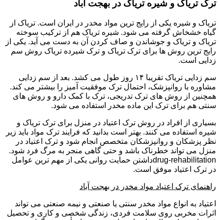
ترک تریاک و شیره تریاک در بهجت آباد
تریاک و شیره یکی از رایج ترین مواد مخدر در ایران است. تریاک از
گیاه خشخاش گرفته می شود. شیره تریاک هم از ترکیب سوخته
تریاک و تریاک و جوشاندن و صاف کردن آن به دست می آید. یکی از
رایج ترین روش ها برای ترک تریاک و ترک شیرده تریاک روش سم
زدایی است.
سم زدایی تریاک تقریبا ۱۴ روز طول می کشد. بعد از سم زدایی
مشاوره با روانپزشک، احتمال ترک موفقیت آمیز را بیشتر می کند.
همچنین از روش های ترک تدریجی، ترک با کمک دارو و روش های
سنتی هم برای ترک این ماده مخدر استفاده می شود.
بسیاری از افراد در روش ترک اعتیاد در منزل برای ترک تریاک و
شیره استفاده می کنند. بهتر است بدانید که فرایند ترک مواد باید زیر
نظر پزشکان و روانپزشکان متخصص انجام شود و ترک اعتیاد در
منزل می تواند خطرناک باشد و حتی گاهی منجر به مرگ فرد شود.
drug-rehabilitationداشتن حمایت روانی یکی از مهم ترین عوامل
در ترک اعتیاد موفق است.
راهنمای ترک اعتیاد مواد مخدر در بهجت آباد
اعتیاد به انواع مواد مخدر سنتی یا صنعتی و نیمه صنعتی می تواند
اثرات مخربی روی سلامت فردی، زندگی شخصی و کاری و تحصیل