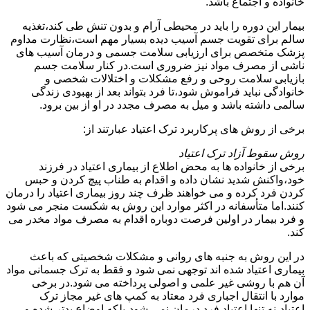
خانواده و اجتماع باشد.
بیمار این دوره را باید در محیطی آرام و بدون تنش طی کند،تغذیه
سالم برای تقویت جسم آسیب دیده بسیار مهم است،نظارت مداوم
پزشک متخصص برای ارزیابی سلامت جسمی و درمان آسیب های
ناشی از مصرف مواد نیز ضروری است.در کنار سلامت جسم
بازیابی سلامت روحی و رفع مشکلات و اختلالات شخصی و
خانوادگی نباید فراموش شود،تا فرد بتواند بعد از بهبودی زندگی
سالمی داشته باشد و میل به مصرف مجدد در او از بین برود.
برخی از روش های پرکاربرد ترک اعتیاد عبارتند از:
روش سقوط آزاد ترک اعتیاد
برخی از خانواده ها به محض اطلاع از بیماری اعتیاد در فرزند
خود،واکنش شدید نشان داده و اقدام به طناب پیچ کردن و حبس
کردن فرد کرده و می خواهند ظرف چند روز بیماری اعتیاد را درمان
کنند.اما متأسفانه در اکثر موارد این روش به شکست منجر می شود
و فرد بیمار در اولین فرصت دوباره اقدام به مصرف مواد مخدر می
کند.
در این روش به جنبه های روانی و مشکلات شخصیتی که باعث
بیماری اعتیاد شده اند توجهی نمی شود و فقط به ترک جسمانی مواد
آن هم با روشی غیر علمی و اصولی پرداخته می شود.در برخی
موارد با انتقال اجباری فرد معتاد به کمپ های غیر مجاز ترک
اعتیاد،نه تنها اعتیاد فرد درمان نمی شود،بلکه اوضاع بدتر شده و