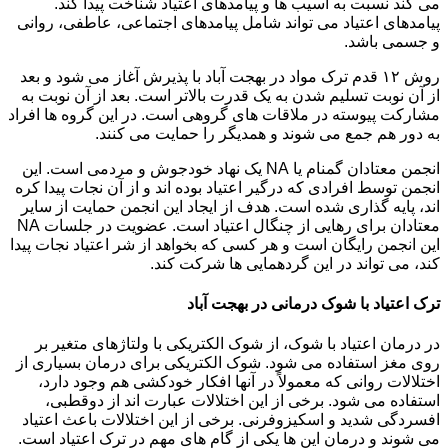
می کند نسبت به آسیب ها و پیامدهای اعتیاد شناخت پیدا کند.
پیامدهای اعتیاد می تواند شامل پیامدهای اجتماعی، عاطفی، روانی
و جسمی باشد.
روش ۱۲ قدم ترک مواد در بهجت آباد با پذیرش آغاز می شود و بعد
از آن نوبت تسلیم شدن به یک قدرت بالاتر است. بعد از آن نوبت به
مشارکت پیوسته در ملاقات های گروهی است. در این گروه ها افراد
به دور هم جمع می شوند و همدیگر را حمایت می کنند.
انجمن معتادان گمنام یا NA یک نهاد خودجوش و مردمی است. این
انجمن توسط افرادی که درگیر اعتیاد بوده اند و از آن نجات پیدا کره
اند، پایه گذاری شده است. هدف از ایجاد این انجمن حمایت از سایر
معتادان برای رهایی از چنگال اعتیاد است. عضویت در جلسات NA
این انجمن رایگان است و هر کسی که بخواهد از شر اعتیاد نجات پیدا
کند، می تواند در این گردهمایی ها شرکت کند.
ترک اعتیاد با شوک درمانی در بهجت آباد
در درمان اعتیاد با شوک، از شوک الکتریکی با ولتاژهای متغیر بر
روی مغز استفاده می شود. شوک الکتریکی برای درمان بسیاری از
اختلالات روانی که معمولاً در آنها افکار خودکشی هم وجود دارد،
استفاده می شود. برخی از این اختلالات عبارت اند از دوقطبی،
افسردگی شدید و اسکیزوفرنی. برخی از این اختلالات باعث اعتیاد
می شوند و درمان این ها یکی از گام های مهم در ترک اعتیاد است.