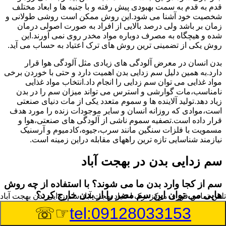
قدم به قدم به سمت بهبودی پیش رفته و با جنبه ها و ابعاد مختلف
شخصیت خود آشنا می شود.این روش ممکن است روشی طولانی و
زمان بر باشد ولی درصد بالایی از افراد به صورت اصولی درمان
شده و هیچگاه به مصرف دوباره مواد مخدر روی نمی آورند.این
روش یکی از تضمینی ترین روش های ترک اعتیاد به حساب می آید.
بدن انسان در معرض آلودگی های زیادی مثل آلودگی هوا قرار
دارد.به همین دلیل سم زدایی بدن اهمیت دارد و حتی با خوردن برخی
مواد غذایی می توان سم زدایی را انجام داد.انتخاب مواد غذایی
نامناسب،مات گوارشی و استرس می تواند میزان سم را در بدن
زیاد دهد.تولید آلاینده ها و سموم متعدد یکی از مات دنیای صنعتی
است،موادی که روزانه انسان و سایر موجودات زنده را مورد هدف
قرار داده است.تصفیه سموم ناشی از آلودگی های صنعتی،هوا و
مسمویت با فلزات سنگین مانند سرب،جیوه،کادمیوم و آرسنیک
نیازمند شناسایی تازه ترین راههای مقابله دراین زمینه است.
سم زدایی بدن در بهجت آباد
سم از کجا وارد بدن ما می شوند؟ با استفاده از چه روش
هایی می توان این سم مضر را از بدن خارج کرد؟
تلفن تماس فوری
مرکز ترک اعتیاد بهجت آباد,سم زدایی بدن بهجت آباد
☞☏
tel:09128033153
بطور کلی سم موجود در بدن به دو گروه عمده تقسیم می
شوند.بخش بزرگی از این سموم مثل مواد به جا مانده از سموم