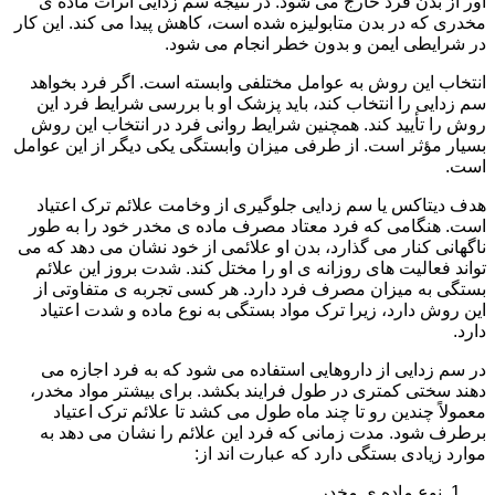
آور از بدن فرد خارج می شود. در نتیجه سم زدایی اثرات ماده ی
مخدری که در بدن متابولیزه شده است، کاهش پیدا می کند. این کار
در شرایطی ایمن و بدون خطر انجام می شود.
انتخاب این روش به عوامل مختلفی وابسته است. اگر فرد بخواهد
سم زدایی را انتخاب کند، باید پزشک او با بررسی شرایط فرد این
روش را تأیید کند. همچنین شرایط روانی فرد در انتخاب این روش
بسیار مؤثر است. از طرفی میزان وابستگی یکی دیگر از این عوامل
است.
هدف دیتاکس یا سم زدایی جلوگیری از وخامت علائم ترک اعتیاد
است. هنگامی که فرد معتاد مصرف ماده ی مخدر خود را به طور
ناگهانی کنار می گذارد، بدن او علائمی از خود نشان می دهد که می
تواند فعالیت های روزانه ی او را مختل کند. شدت بروز این علائم
بستگی به میزان مصرف فرد دارد. هر کسی تجربه ی متفاوتی از
این روش دارد، زیرا ترک مواد بستگی به نوع ماده و شدت اعتیاد
دارد.
در سم زدایی از داروهایی استفاده می شود که به فرد اجازه می
دهند سختی کمتری در طول فرایند بکشد. برای بیشتر مواد مخدر،
معمولاً چندین رو تا چند ماه طول می کشد تا علائم ترک اعتیاد
برطرف شود. مدت زمانی که فرد این علائم را نشان می دهد به
موارد زیادی بستگی دارد که عبارت اند از:
نوع ماده ی مخدر