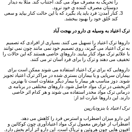
را تحریک به مصرف مواد می کند، اجتناب کند. مثلا به دیدار
دوستان مصرف کننده ی خود نرود.
کنار آمدن: فرد باید یاد بگیرد که با این حالت کنار بیاید و سعی
کند خُلق خود را بهبود ببخشد.
ترک اعتیاد به وسیله ی دارو در بهجت آباد
داروها ترک اعتیاد را تسهیل می کنند. بسیاری از افرادی که تصمیم
به ترک اعتیاد می گیرند، روی تصمیم خود نمی مانند چون نمی توانند
با علائم ترک مواد کنار بیایند. داروهای خاصی هستند که این حالات را
تخفیف می دهند و ترک را برای فرد آسان تر می کنند.
داروهایی که برای ترک اعتیاد استفاده می شوند ممکن است برای
بیماران سرپایی و یا بیماران بستری شده در مراکز ترک اعتیاد تجویز
شوند. دوز مناسب هر بیمار با بیمار دیگر متفاوت است تا بهترین
اثربخشی در ترک مواد حاصل شود. داروهای مختلفی در برنامه ی
درمانی ترک مواد مخدر استفاده می شوند و هر کدام اثر خاصی
دارند. این داروها عبارت اند از:
ترک اعتیاد با بنزودیازپین
این دارو میزان اضطراب و استرس فرد را کاهش می دهد.
اضطراب از عوارض معمول ترک مواد اعتیادآوری چون کوکائین و
افیون هایی چون هروئین و تریاک است. این دارو اثر آرام بخش دارد.