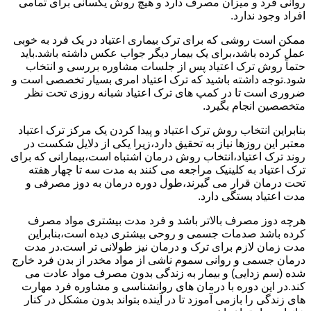
روانی فرد و میزان مصرف دارد و هیچ روش یکسانی برای تمامی
افراد وجود ندارد.
ممکن است روشی که برای ترک بیماری اعتیاد در یک فرد به خوبی
عمل کرده باشد،برای یک بیمار دیگر جواب عکس داشته باشد.باید
حتماً روش ترک اعتیاد پس از جلسات مشاوره بررسی و انتخاب
شود.توجه داشته باشید که ترک اعتیاد امری بسیار تخصصی است و
ضروری است تا در کمپ های ترک اعتیاد شبانه روزی تحت نظر
متخصصین انجام بگیرد.
بنابراین انتخاب روش ترک اعتیاد و پیدا کردن یک مرکز ترک اعتیاد
معتبر این روزها نیاز به تحقیق دارد،زیرا یکی از دلایل شکست در
روند ترک اعتیاد،انتخاب روش درمان اشتباه است،بیمارانی که برای
ترک اعتیاد به کلینیک مراجعه می کنند به مدت سه تا چهار هفته
تحت درمان قرار می گیرند،طول دوره درمان به دوز مصرفی و
مدت اعتیاد بستگی دارد.
هرچه دوز مصرف بالاتر باشد و فرد مدت بیشتری مواد مصرف
کرده باشد صدمات جسمی و روحی بیشتری دیده است،بنابراین
مدت زمان لازم برای ترک و درمان نیز طولانی تر است.در مدت
درمان جسمی و روانی سموم ناشی از مواد مخدر از بدن فرد خارج
شده (سم زدایی) و بیمار به زندگی بدون مصرف مواد عادت می
کند.در این دوره با درمان های روانشناسی و مشاوره فرد مهارت
های زندگی را بازمی آموزد تا در آینده بتواند بدون مشکل در کنار