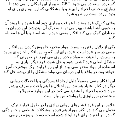
گسترده استفاده می شود. CBT به بیمار این امکان را می دهد تا
زوایای مختلف اعتیاد را ببیند و با مشکلاتی که این بیماری برای او
پدید آورده است روبه رو شود.
وقتی که یک فرد معتاد با عواقب بیماری خود آشنا شود و با روند آن
به خوبی آشنا باشد، بهتر می تواند به ترک آن بیندیشد. این درمان به
معتادان کمک می کند افکار منفی خود را بشناسند و با آن ها مقابله
کنند.
یکی از دلایل رفتن به سمت مواد مخدر، خاموش کردن این افکار
منفی در سر فرد است. فرد برای این که به این افکار اجازه ی ورود
به سرش را ندهد، به مواد مخدر روی می آورد. در صورتی که
مشکل اصلی فرد کشف شود و حل شود، فرد دیگر نیازی به
استفاده از مواد مخدر نمی بیند، از این رو فرایند ترک موفقیت آمیز
خواهد بود. در واقع با این درمان می تواند مشکل را از ریشه حل کند.
این افکار منفی معمولاً دلیل ایجاد افسردگی و یا اختلالات روانی
دیگر در کنار اعتیاد هستند. این اختلال ها هم باعث مصرف بیشتر
مواد شده و اعتیاد را تشدید می کند. در این موارد معمولا به
متخصص نورولوژی یا روانشناس نیاز است.
علاوه بر این فرد فشارهای روانی زیادی را در طول فرایند ترک
تحمل می کند. در اکثر موراد هم فرد با مشکلات عاطفی و خانوادگی
که در اثر اعتیاد برای فرد ایجاد شده است، دست و پنجه نرم می