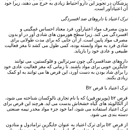
پزشکان در تجویز این دارو احتیاط زیادی به خرج می دهند، زیرا خود
آن اعتیادآور است.
ترک اعتیاد با داروهای ضد افسردگی
بدون مصرف مواد اعتیارآور، فرد معتاد احساس غمگینی و
افسردگی می کند. زیرا سطح هورمون های شادی آور در او بدون
مصرف مواد پایین است. از آن جایی که برای مدت طولانی برای
شادی فرد به مواد وابسته بوده، کمی طول می کشد تا مغز فعالیت
طبیعی و عادی خود را بازیابد.
داروهای ضدافسردگی چون سرترالین و فلوکستین، می توانند
جایگزین خوبی برای مواد باشند. تا زمانی که مغز فعالیت عادی خود
را برای شاد بودن به دست آورد، این قرص ها می توانند به او کمک
زیادی بکنند.
ترک اعتیاد با قرص B۲
قرص b۲ (بوپرنورفین) که با نام تجاری نالوکسان شناخته می شود،
از آلکالویئد های گیاه خشخاش بدست می آید. هرچند این قرص برای
ترک اعتیاد استفاده می شود، اما خود جزء مواد مخدر نیمه صنعتی
دسته بندی می شود.
از قرص b۲ برای ترک اعتیاد به عنوان جایگزین ترامادول و متادون