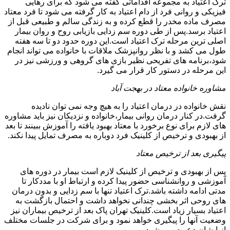
ترک اعتیاد به مجموعه اقداماتی گفته می شود که برای رهایی
فیزیکی و روانی فرد از دام اعتیاد به کار گرفته می شود تا فرد معتاد
مصرف ماده مخدر را قطع کرده و به زندگی سالم و طبیعی قبل از
اعتیاد برسد.پس از طی دوره سم زدایی بازیابی روح و روان بیمار
اصلی ترین مرحله ترک اعتیاد است.این دوره حدود دو تا سه هفته
طول می کشد و با نظر روانپزشک ملاقات با خانواده می تواند انجام
شود،برنامه های تفریحی نظیر بازی های گروهی و ورزشی نیز در
این مرحله در دستور کار قرار می گیرد.
مشاوره خانواده معتاد در بهجت آباد
نقش خانواده در درمان اعتیاد را به هیچ وجه نمی توان نادیده
گرفت.در کنار درمان روانی بیمار،خانواده و نزدیکان نیز باید مشاوره
های لازم برای نوع برخورد با معتاد بهبود یافته را آموزش ببینند تا بعد
از بهبودی و ترخیص از کلینیک فرد دوباره به مصرف تمایل پیدا نکند.
پیگیری بعد از ترخیص معتاد
پس از بهبودی و ترخیص از کلینیک لازم است بیمار در دوره های
آموزشی و روانشناسی حضور پیدا کرده و ارتباط او با مددکار تا
مدتی ادامه داشته باشد.ترک اعتیاد تنها با سم زدایی و بدون درمان
های روحی اثر بخشی چندانی نخواهد داشت و احتمال بازگشت به
اعتیاد بسیار زیاد است.کلینیک تهران پاک بعد از ترخیص بیماران نیز
وضعیت آنها را پیگیری خواهد نمود و برای شرکت در جلسات مختلف
از ایشان دعوت می شود.