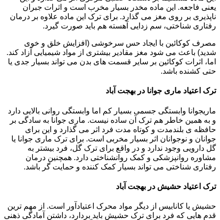
یعنی فاجعه. این ماده مخدر بسیار مخرب است و اثرات جبران
ناپذیری بر روی مغز می گذارد. برای ترک این ماده علاوه بر درمان
رفتاری شناختی، سم زدایی آهسته هم باید صورت گیرد.
مصرف کوکائین با ایجاد حس سرخوشی (افزایش خلق و خوی
شدید) باعث می شود مغز مقادیر بیشتری از مواد شیمیایی آزاد کند.
اما، اثرات کوکائین بر سایر قسمت های بدن می تواند بسیار جدی یا
حتی کشنده باشد.
ترک اعتیاد ماری جوانا در بهجت آباد
ماریجوانا وابستگی جسمی بسیار کم اما وابستگی روانی بالایی دارد
و به همین خاطر هم ترک آن ساده نیست. ماری جوانا به سادگی بر
حافظه ی بلندمدت و کوتاه مدت فرد اثر می گذارد و این برای
جوانان و نوجوانان اثر بسیار مخربی است. برای ترک ماری جوانا یا
گل دارویی وجود ندارد و در واقع برای ترک گل، فرد بیشتر به
مشاوره روانپزشکی و کمک روانشناختی دارد. همچنین درمان
رفتاری شناختی می تواند بسیار کمک کننده و حمایت گر باشد.
ترک اعتیاد حشیش در بهجت آباد
حشیش یا کانابیس از دیگر مواد محرک اعتیادآور است. از مهم ترین
قدم هایی که فرد برای ترک حشیش باید بردارد، داشتن آمادگی ذهنی