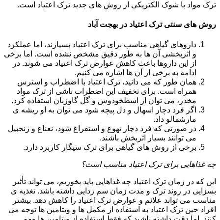
ترک مواد با شوک الکتریکی از روش های جدید ترک اعتیاد است.
روش های سنتی ترک اعتیاد در بهجت آباد
داروهای گیاهی مناسب برای ترک اعتیاد بسیارند، اما عملکرد
و اثربخشی آن ها به طور دقیق مشخص نشده است. اما برخی
از این داروها باعث کاهش عوارض ترک اعتیاد می شوند. در
ادامه به برخی از آن ها اشاره می کنیم.
همان طور که می دانید، ترک اعتیاد با اضطراب و استرس
همراه است. برای تخفیف این اضطراب ناشی از ترک مواد
مخدر، می توان از اسطخودوس و گل گاوزبان استفاده کرد.
اگر فرد دچار اسهال و دل پیچه شود می توان به او ریشه ی
مارشمالو داد.
در صورتی که فرد دچار تهوع و استفراغ شود، نعناع و زنجبیل
می توانند بسیار اثربخش باشند.
برخی از روش های گیاهی برای ترک سیگار کاربرد دارد.
چه غذاهایی برای ترک اعتیاد مناسب است؟
این که در زمان ترک اعتیاد چه غذاهایی باید بخوریم، می تواند تأثیر
بسزایی در روند ترک و مدت زمان سم زدایی داشته باشد. تغذیه ی
مناسب می تواند علائم و عوارض ترک اعتیاد را کاهش دهد. بیشتر
افراد حین ترک اعتیاد به استفاده از مکمل ها و ویتامین ها توجه می
کنند. اما دقت داشته باشید که فقط استفاده از ویتامین ها مهم