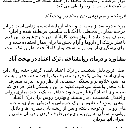
قرار گرفته و آزمایشات مختلف از جمله تست خون،تست قند،تست
سلامت قلب،تست ریه را طی می کند.
قرنطینه و سم زدایی بدن معتاد در بهجت آباد
مرحله دوم بعد از معاینات و انجام آزمایشات،سم زدایی است.در این
مرحله بیمار در محیطی با امکانات مناسب قرنطینه شده و اجازه
مصرف مواد ندارد تا مواد مخدر کاملاً از بدن خارج شود.در این قدم
با نظر پزشک از داروها و آرام بخش ها برای بیمار استفاده شده و
برای پیشگیری از اُوردوز و تشنج،بیمار کاملاً تحت نظر پزشک است.
مشاوره و درمان روانشناختی ترک اعتیاد در بهجت آباد
اصلی ترین دلیل شکست در ترک اعتیاد نادیده گرفتن جنبه روانی این
بیماری است،وقتی یک فرد به مصرف یک یا چند ماده مخدر وابسته
می شود علاوه بر وابستگی جسمانی،از نظر روانی نیز به مصرف
ماده مخدر وابسته می شود.علاوه بر این وابستگی،اکثر افرادی که
به بیماری اعتیاد گرفتار می شوند حداقل به یک یا چند بیماری روانی
و اختلال شخصیت دچار هستند و بهترین روش برای ترک اعتیاد
روشی است که علاوه بر ترک جسمانی و فیزیکی بیماری،به جنبه
های روانی آن توجه داشته و پس از ریشه یابی بیماری ها و دلایل
روانی وابستگی به این بیماری،به برطرف کردن و درمان علمی و
اصولی آنها بپردازد.