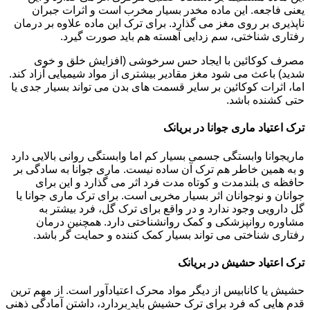
یعنی فاجعه. این ماده مخدر بسیار مخرب است و اثرات جبران
ناپذیری بر روی مغز می گذارد. برای ترک این ماده علاوه بر درمان
رفتاری شناختی، سم زدایی آهسته هم باید صورت گیرد.
مصرف کوکائین با ایجاد حس سرخوشی (افزایش خلق و خوی
شدید) باعث می شود مغز مقادیر بیشتری از مواد شیمیایی آزاد کند.
اما، اثرات کوکائین بر سایر قسمت های بدن می تواند بسیار جدی یا
حتی کشنده باشد.
ترک اعتیاد ماری جوانا در بریانک
ماریجوانا وابستگی جسمی بسیار کم اما وابستگی روانی بالایی دارد
و به همین خاطر هم ترک آن ساده نیست. ماری جوانا به سادگی بر
حافظه ی بلندمدت و کوتاه مدت فرد اثر می گذارد و این برای
جوانان و نوجوانان اثر بسیار مخربی است. برای ترک ماری جوانا یا
گل دارویی وجود ندارد و در واقع برای ترک گل، فرد بیشتر به
مشاوره روانپزشکی و کمک روانشناختی دارد. همچنین درمان
رفتاری شناختی می تواند بسیار کمک کننده و حمایت گر باشد.
ترک اعتیاد حشیش در بریانک
حشیش یا کانابیس از دیگر مواد محرک اعتیادآور است. از مهم ترین
قدم هایی که فرد برای ترک حشیش باید بردارد، داشتن آمادگی ذهنی