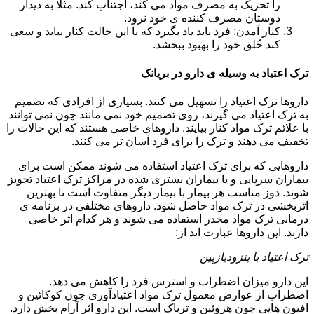
را تحریک به مصرف مواد می کند، اجتناب کند. مثلا به دیدار
دوستان مصرف کننده ی خود نرود.
کنار آمدن: فرد باید یاد بگیرد که با این حالت کنار بیاید و سعی
کند خُلق خود را بهبود ببخشد.
ترک اعتیاد به وسیله ی دارو در بریانک
داروها ترک اعتیاد را تسهیل می کنند. بسیاری از افرادی که تصمیم
به ترک اعتیاد می گیرند، روی تصمیم خود نمی مانند چون نمی توانند
با علائم ترک مواد کنار بیایند. داروهای خاصی هستند که این حالات را
تخفیف می دهند و ترک را برای فرد آسان تر می کنند.
داروهایی که برای ترک اعتیاد استفاده می شوند ممکن است برای
بیماران سرپایی و یا بیماران بستری شده در مراکز ترک اعتیاد تجویز
شوند. دوز مناسب هر بیمار با بیمار دیگر متفاوت است تا بهترین
اثربخشی در ترک مواد حاصل شود. داروهای مختلفی در برنامه ی
درمانی ترک مواد مخدر استفاده می شوند و هر کدام اثر خاصی
دارند. این داروها عبارت اند از:
ترک اعتیاد با بنزودیازپین
این دارو میزان اضطراب و استرس فرد را کاهش می دهد.
اضطراب از عوارض معمول ترک مواد اعتیادآوری چون کوکائین و
افیون هایی چون هروئین و تریاک است. این دارو اثر آرام بخش دارد.