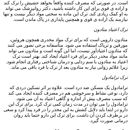
است. در صورتی که مصرف کننده واقعاً بخواهد حشیش را ترک کند
و اراده ی قوی برای این کار داشته باشید، دکتر روانپزشک می تواند
به او کمک زیادی کند. ترک این ماده به سختی مواد دیگر نیست و تنها
نیازمند یک اراده ی قوی و همچنین پایداری در پاک ماندن است.
ترک اعتیاد متادون
متادون دارویی است که برای ترک مواد مخدری همچون هروئین،
مورفین و تریاک استفاده می شود. متأسفانه برخی تصور می کنند
که متادون اعتیادآور نیست، اما این گونه است و متادون می تواند
مانند مواد مخدر دیکر برای فرد اعتیاد ایجاد کند. بهتر است ترک
اعتیاد به متادون با سم زدایی و درمان شناختی رفتاری انجام شود.
زیرا علائم روانی نیاز به متادون بعد از ترک با فرد باقی می ماند.
ترک ترامادول
ترامادول یک مسکن ضد درد است. علاوه بر اثر تسکین دردی که
دارد، نوعی نشاط و سرخوشی هم در مصرف کننده ایجاد می کند
که سبب مصرف بیش از اندازه و گاهی اعتیاد به آن می شود.
ترامادول را می توان در مدت زمان کمی ترک کرد. برای ترک این
دارو در ابتدا باید دلایل کشش به این مخدر را در فرد پیدا کرد و سعی
در برطرف کردن آن داشت. برای ترک این دارو حتما باید روان
درمانی صورت گیرد.