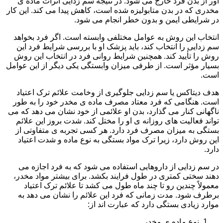
آور از بدن فرد خارج می شود. در نتیجه سم زدایی اثرات ماده ی
مخدری که در بدن متابولیزه شده است، کاهش پیدا می کند. این کار
در شرایطی ایمن و بدون خطر انجام می شود.
انتخاب این روش به عوامل مختلفی وابسته است. اگر فرد بخواهد
سم زدایی را انتخاب کند، باید پزشک او با بررسی شرایط فرد این
روش را تأیید کند. همچنین شرایط روانی فرد در انتخاب این روش
بسیار مؤثر است. از طرفی میزان وابستگی یکی دیگر از این عوامل
است.
هدف دیتاکس یا سم زدایی جلوگیری از وخامت علائم ترک اعتیاد
است. هنگامی که فرد معتاد مصرف ماده ی مخدر خود را به طور
ناگهانی کنار می گذارد، بدن او علائمی از خود نشان می دهد که می
تواند فعالیت های روزانه ی او را مختل کند. شدت بروز این علائم
بستگی به میزان مصرف فرد دارد. هر کسی تجربه ی متفاوتی از
این روش دارد، زیرا ترک مواد بستگی به نوع ماده و شدت اعتیاد
دارد.
در سم زدایی از داروهایی استفاده می شود که به فرد اجازه می
دهند سختی کمتری در طول فرایند بکشد. برای بیشتر مواد مخدر،
معمولاً چندین رو تا چند ماه طول می کشد تا علائم ترک اعتیاد
برطرف شود. مدت زمانی که فرد این علائم را نشان می دهد به
موارد زیادی بستگی دارد که عبارت اند از:
نوع ماده ی مخدر