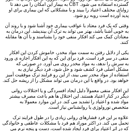
گسترده استفاده می شود. CBT به بیمار این امکان را می دهد تا
زوایای مختلف اعتیاد را ببیند و با مشکلاتی که این بیماری برای او
پدید آورده است روبه رو شود.
وقتی که یک فرد معتاد با عواقب بیماری خود آشنا شود و با روند آن
به خوبی آشنا باشد، بهتر می تواند به ترک آن بیندیشد. این درمان به
معتادان کمک می کند افکار منفی خود را بشناسند و با آن ها مقابله
کنند.
یکی از دلایل رفتن به سمت مواد مخدر، خاموش کردن این افکار
منفی در سر فرد است. فرد برای این که به این افکار اجازه ی ورود
به سرش را ندهد، به مواد مخدر روی می آورد. در صورتی که
مشکل اصلی فرد کشف شود و حل شود، فرد دیگر نیازی به
استفاده از مواد مخدر نمی بیند، از این رو فرایند ترک موفقیت آمیز
خواهد بود. در واقع با این درمان می تواند مشکل را از ریشه حل کند.
این افکار منفی معمولاً دلیل ایجاد افسردگی و یا اختلالات روانی
دیگر در کنار اعتیاد هستند. این اختلال ها هم باعث مصرف بیشتر
مواد شده و اعتیاد را تشدید می کند. در این موارد معمولا به
متخصص نورولوژی یا روانشناس نیاز است.
علاوه بر این فرد فشارهای روانی زیادی را در طول فرایند ترک
تحمل می کند. در اکثر موراد هم فرد با مشکلات عاطفی و خانوادگی
که در اثر اعتیاد برای فرد ایجاد شده است، دست و پنجه نرم می