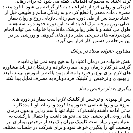
ترک اعتیاد به مجموعه اقداماتی گفته می شود که برای رهایی
فیزیکی و روانی فرد از دام اعتیاد به کار گرفته می شود تا فرد معتاد
مصرف ماده مخدر را قطع کرده و به زندگی سالم و طبیعی قبل از
اعتیاد برسد.پس از طی دوره سم زدایی بازیابی روح و روان بیمار
اصلی ترین مرحله ترک اعتیاد است.این دوره حدود دو تا سه هفته
طول می کشد و با نظر روانپزشک ملاقات با خانواده می تواند انجام
شود،برنامه های تفریحی نظیر بازی های گروهی و ورزشی نیز در
این مرحله در دستور کار قرار می گیرد.
مشاوره خانواده معتاد در بریانک
نقش خانواده در درمان اعتیاد را به هیچ وجه نمی توان نادیده
گرفت.در کنار درمان روانی بیمار،خانواده و نزدیکان نیز باید مشاوره
های لازم برای نوع برخورد با معتاد بهبود یافته را آموزش ببینند تا بعد
از بهبودی و ترخیص از کلینیک فرد دوباره به مصرف تمایل پیدا نکند.
پیگیری بعد از ترخیص معتاد
پس از بهبودی و ترخیص از کلینیک لازم است بیمار در دوره های
آموزشی و روانشناسی حضور پیدا کرده و ارتباط او با مددکار تا
مدتی ادامه داشته باشد.ترک اعتیاد تنها با سم زدایی و بدون درمان
های روحی اثر بخشی چندانی نخواهد داشت و احتمال بازگشت به
اعتیاد بسیار زیاد است.کلینیک تهران پاک بعد از ترخیص بیماران نیز
وضعیت آنها را پیگیری خواهد نمود و برای شرکت در جلسات مختلف
از ایشان دعوت می شود.