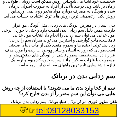
شخصیت خود آشنا می شود.این روش ممکن است روشی طولانی و
زمان بر باشد ولی درصد بالایی از افراد به صورت اصولی درمان
شده و هیچگاه به مصرف دوباره مواد مخدر روی نمی آورند.این
روش یکی از تضمینی ترین روش های ترک اعتیاد به حساب می آید.
بدن انسان در معرض آلودگی های زیادی مثل آلودگی هوا قرار
دارد.به همین دلیل سم زدایی بدن اهمیت دارد و حتی با خوردن برخی
مواد غذایی می توان سم زدایی را انجام داد.انتخاب مواد غذایی
نامناسب،مات گوارشی و استرس می تواند میزان سم را در بدن
زیاد دهد.تولید آلاینده ها و سموم متعدد یکی از مات دنیای صنعتی
است،موادی که روزانه انسان و سایر موجودات زنده را مورد هدف
قرار داده است.تصفیه سموم ناشی از آلودگی های صنعتی،هوا و
مسمویت با فلزات سنگین مانند سرب،جیوه،کادمیوم و آرسنیک
نیازمند شناسایی تازه ترین راههای مقابله دراین زمینه است.
سم زدایی بدن در بریانک
سم از کجا وارد بدن ما می شوند؟ با استفاده از چه روش
هایی می توان این سم مضر را از بدن خارج کرد؟
تلفن تماس فوری
مرکز ترک اعتیاد بریانک,سم زدایی بدن بریانک
بطور کلی سم موجود در بدن به دو گروه عمده تقسیم می
☞☏
tel:09128033153
شوند.بخش بزرگی از این سموم مثل مواد به جا مانده از سموم
گیاهی و آفت کش ها،فلزات سنگین ناشی از آلودگی هوا،انواع