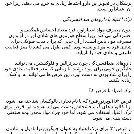
پزشکان در تجویز این دارو احتیاط زیادی به خرج می دهند، زیرا خود
آن اعتیادآور است.
ترک اعتیاد با داروهای ضد افسردگی
بدون مصرف مواد اعتیارآور، فرد معتاد احساس غمگینی و
افسردگی می کند. زیرا سطح هورمون های شادی آور در او بدون
مصرف مواد پایین است. از آن جایی که برای مدت طولانی برای
شادی فرد به مواد وابسته بوده، کمی طول می کشد تا مغز فعالیت
طبیعی و عادی خود را بازیابد.
داروهای ضدافسردگی چون سرترالین و فلوکستین، می توانند
جایگزین خوبی برای مواد باشند. تا زمانی که مغز فعالیت عادی خود
را برای شاد بودن به دست آورد، این قرص ها می توانند به او کمک
زیادی بکنند.
ترک اعتیاد با قرص B۲
قرص b۲ (بوپرنورفین) که با نام تجاری نالوکسان شناخته می شود،
از آلکالویئد های گیاه خشخاش بدست می آید. هرچند این قرص برای
ترک اعتیاد استفاده می شود، اما خود جزء مواد مخدر نیمه صنعتی
دسته بندی می شود.
از قرص b۲ برای ترک اعتیاد به عنوان جایگزین ترامادول و متادون