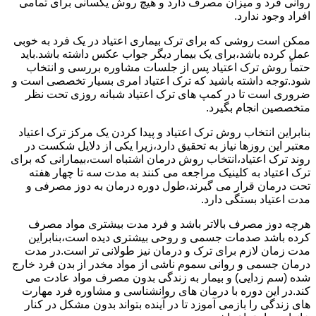
روانی فرد و میزان مصرف دارد و هیچ روش یکسانی برای تمامی
افراد وجود ندارد.
ممکن است روشی که برای ترک بیماری اعتیاد در یک فرد به خوبی
عمل کرده باشد،برای یک بیمار دیگر جواب عکس داشته باشد.باید
حتماً روش ترک اعتیاد پس از جلسات مشاوره بررسی و انتخاب
شود.توجه داشته باشید که ترک اعتیاد امری بسیار تخصصی است و
ضروری است تا در کمپ های ترک اعتیاد شبانه روزی تحت نظر
متخصصین انجام بگیرد.
بنابراین انتخاب روش ترک اعتیاد و پیدا کردن یک مرکز ترک اعتیاد
معتبر این روزها نیاز به تحقیق دارد،زیرا یکی از دلایل شکست در
روند ترک اعتیاد،انتخاب روش درمان اشتباه است،بیمارانی که برای
ترک اعتیاد به کلینیک مراجعه می کنند به مدت سه تا چهار هفته
تحت درمان قرار می گیرند،طول دوره درمان به دوز مصرفی و
مدت اعتیاد بستگی دارد.
هرچه دوز مصرف بالاتر باشد و فرد مدت بیشتری مواد مصرف
کرده باشد صدمات جسمی و روحی بیشتری دیده است،بنابراین
مدت زمان لازم برای ترک و درمان نیز طولانی تر است.در مدت
درمان جسمی و روانی سموم ناشی از مواد مخدر از بدن فرد خارج
شده (سم زدایی) و بیمار به زندگی بدون مصرف مواد عادت می
کند.در این دوره با درمان های روانشناسی و مشاوره فرد مهارت
های زندگی را بازمی آموزد تا در آینده بتواند بدون مشکل در کنار