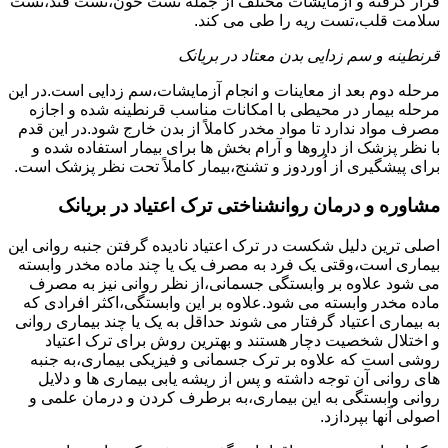
قرار گرفته و آزمایشات مختلف از جمله تست خون،تست قند،تست
سلامت قلب،تست ریه را طی می کند.
قرنطینه و سم زدایی بدن معتاد در بریانک
مرحله دوم بعد از معاینات و انجام آزمایشات،سم زدایی است.در این
مرحله بیمار در محیطی با امکانات مناسب قرنطینه شده و اجازه
مصرف مواد ندارد تا مواد مخدر کاملاً از بدن خارج شود.در این قدم
با نظر پزشک از داروها و آرام بخش ها برای بیمار استفاده شده و
برای پیشگیری از اُوردوز و تشنج،بیمار کاملاً تحت نظر پزشک است.
مشاوره و درمان روانشناختی ترک اعتیاد در بریانک
اصلی ترین دلیل شکست در ترک اعتیاد نادیده گرفتن جنبه روانی این
بیماری است،وقتی یک فرد به مصرف یک یا چند ماده مخدر وابسته
می شود علاوه بر وابستگی جسمانی،از نظر روانی نیز به مصرف
ماده مخدر وابسته می شود.علاوه بر این وابستگی،اکثر افرادی که
به بیماری اعتیاد گرفتار می شوند حداقل به یک یا چند بیماری روانی
و اختلال شخصیت دچار هستند و بهترین روش برای ترک اعتیاد
روشی است که علاوه بر ترک جسمانی و فیزیکی بیماری،به جنبه
های روانی آن توجه داشته و پس از ریشه یابی بیماری ها و دلایل
روانی وابستگی به این بیماری،به برطرف کردن و درمان علمی و
اصولی آنها بپردازد.