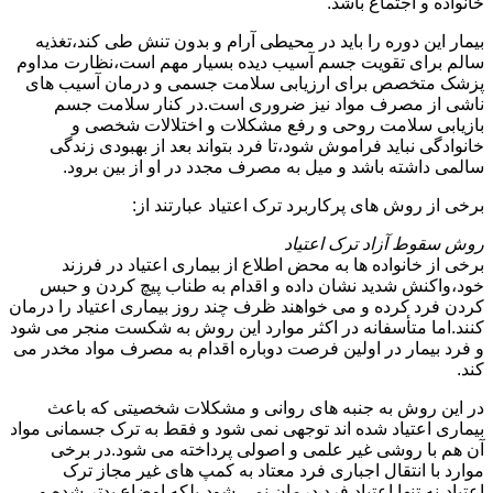
خانواده و اجتماع باشد.
بیمار این دوره را باید در محیطی آرام و بدون تنش طی کند،تغذیه
سالم برای تقویت جسم آسیب دیده بسیار مهم است،نظارت مداوم
پزشک متخصص برای ارزیابی سلامت جسمی و درمان آسیب های
ناشی از مصرف مواد نیز ضروری است.در کنار سلامت جسم
بازیابی سلامت روحی و رفع مشکلات و اختلالات شخصی و
خانوادگی نباید فراموش شود،تا فرد بتواند بعد از بهبودی زندگی
سالمی داشته باشد و میل به مصرف مجدد در او از بین برود.
برخی از روش های پرکاربرد ترک اعتیاد عبارتند از:
روش سقوط آزاد ترک اعتیاد
برخی از خانواده ها به محض اطلاع از بیماری اعتیاد در فرزند
خود،واکنش شدید نشان داده و اقدام به طناب پیچ کردن و حبس
کردن فرد کرده و می خواهند ظرف چند روز بیماری اعتیاد را درمان
کنند.اما متأسفانه در اکثر موارد این روش به شکست منجر می شود
و فرد بیمار در اولین فرصت دوباره اقدام به مصرف مواد مخدر می
کند.
در این روش به جنبه های روانی و مشکلات شخصیتی که باعث
بیماری اعتیاد شده اند توجهی نمی شود و فقط به ترک جسمانی مواد
آن هم با روشی غیر علمی و اصولی پرداخته می شود.در برخی
موارد با انتقال اجباری فرد معتاد به کمپ های غیر مجاز ترک
اعتیاد،نه تنها اعتیاد فرد درمان نمی شود،بلکه اوضاع بدتر شده و