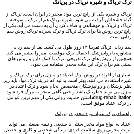
ترک تریاک و شیره تریاک در بریانک
تریاک و شیره یکی از رایج ترین مواد مخدر در ایران است. تریاک از
گیاه خشخاش گرفته می شود. شیره تریاک هم از ترکیب سوخته
تریاک و تریاک و جوشاندن و صاف کردن آن به دست می آید. یکی از
رایج ترین روش ها برای ترک تریاک و ترک شیرده تریاک روش سم
زدایی است.
سم زدایی تریاک تقریبا ۱۴ روز طول می کشد. بعد از سم زدایی
مشاوره با روانپزشک، احتمال ترک موفقیت آمیز را بیشتر می کند.
همچنین از روش های ترک تدریجی، ترک با کمک دارو و روش های
سنتی هم برای ترک این ماده مخدر استفاده می شود.
بسیاری از افراد در روش ترک اعتیاد در منزل برای ترک تریاک و
شیره استفاده می کنند. بهتر است بدانید که فرایند ترک مواد باید زیر
نظر پزشکان و روانپزشکان متخصص انجام شود و ترک اعتیاد در
منزل می تواند خطرناک باشد و حتی گاهی منجر به مرگ فرد شود.
drug-rehabilitationداشتن حمایت روانی یکی از مهم ترین عوامل
در ترک اعتیاد موفق است.
راهنمای ترک اعتیاد مواد مخدر در بریانک
اعتیاد به انواع مواد مخدر سنتی یا صنعتی و نیمه صنعتی می تواند
اثرات مخربی روی سلامت فردی، زندگی شخصی و کاری و تحصیل