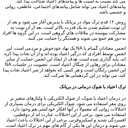
می کند نسبت به آسیب ها و پیامدهای اعتیاد شناخت پیدا کند.
پیامدهای اعتیاد می تواند شامل پیامدهای اجتماعی، عاطفی، روانی
و جسمی باشد.
روش ۱۲ قدم ترک مواد در بریانک با پذیرش آغاز می شود و بعد از
آن نوبت تسلیم شدن به یک قدرت بالاتر است. بعد از آن نوبت به
مشارکت پیوسته در ملاقات های گروهی است. در این گروه ها افراد
به دور هم جمع می شوند و همدیگر را حمایت می کنند.
انجمن معتادان گمنام یا NA یک نهاد خودجوش و مردمی است. این
انجمن توسط افرادی که درگیر اعتیاد بوده اند و از آن نجات پیدا کره
اند، پایه گذاری شده است. هدف از ایجاد این انجمن حمایت از سایر
معتادان برای رهایی از چنگال اعتیاد است. عضویت در جلسات NA
این انجمن رایگان است و هر کسی که بخواهد از شر اعتیاد نجات پیدا
کند، می تواند در این گردهمایی ها شرکت کند.
ترک اعتیاد با شوک درمانی در بریانک
در درمان اعتیاد با شوک، از شوک الکتریکی با ولتاژهای متغیر بر
روی مغز استفاده می شود. شوک الکتریکی برای درمان بسیاری از
اختلالات روانی که معمولاً در آنها افکار خودکشی هم وجود دارد،
استفاده می شود. برخی از این اختلالات عبارت اند از دوقطبی،
افسردگی شدید و اسکیزوفرنی. برخی از این اختلالات باعث اعتیاد
می شوند و درمان این ها یکی از گام های مهم در ترک اعتیاد است.