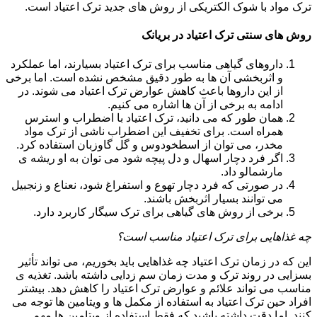
ترک مواد با شوک الکتریکی از روش های جدید ترک اعتیاد است.
روش های سنتی ترک اعتیاد در بریانک
داروهای گیاهی مناسب برای ترک اعتیاد بسیارند، اما عملکرد
و اثربخشی آن ها به طور دقیق مشخص نشده است. اما برخی
از این داروها باعث کاهش عوارض ترک اعتیاد می شوند. در
ادامه به برخی از آن ها اشاره می کنیم.
همان طور که می دانید، ترک اعتیاد با اضطراب و استرس
همراه است. برای تخفیف این اضطراب ناشی از ترک مواد
مخدر، می توان از اسطخودوس و گل گاوزبان استفاده کرد.
اگر فرد دچار اسهال و دل پیچه شود می توان به او ریشه ی
مارشمالو داد.
در صورتی که فرد دچار تهوع و استفراغ شود، نعناع و زنجبیل
می توانند بسیار اثربخش باشند.
برخی از روش های گیاهی برای ترک سیگار کاربرد دارد.
چه غذاهایی برای ترک اعتیاد مناسب است؟
این که در زمان ترک اعتیاد چه غذاهایی باید بخوریم، می تواند تأثیر
بسزایی در روند ترک و مدت زمان سم زدایی داشته باشد. تغذیه ی
مناسب می تواند علائم و عوارض ترک اعتیاد را کاهش دهد. بیشتر
افراد حین ترک اعتیاد به استفاده از مکمل ها و ویتامین ها توجه می
کنند. اما دقت داشته باشید که فقط استفاده از ویتامین ها مهم