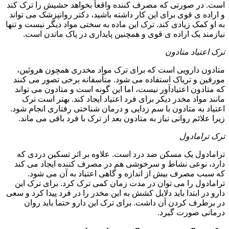
است. در صورتی که مصرف کننده واقعاً بخواهد حشیش را ترک کند
و اراده ی قوی برای این کار داشته باشید، دکتر روانپزشک می تواند
به او کمک زیادی کند. ترک این ماده به سختی مواد دیگر نیست و تنها
نیازمند یک اراده ی قوی و همچنین پایداری در پاک ماندن است.
ترک اعتیاد متادون
متادون دارویی است که برای ترک مواد مخدری همچون هروئین،
مورفین و تریاک استفاده می شود. متأسفانه برخی تصور می کنند
که متادون اعتیادآور نیست، اما این گونه است و متادون می تواند
مانند مواد مخدر دیکر برای فرد اعتیاد ایجاد کند. بهتر است ترک
اعتیاد به متادون با سم زدایی و درمان شناختی رفتاری انجام شود.
زیرا علائم روانی نیاز به متادون بعد از ترک با فرد باقی می ماند.
ترک ترامادول
ترامادول یک مسکن ضد درد است. علاوه بر اثر تسکین دردی که
دارد، نوعی نشاط و سرخوشی هم در مصرف کننده ایجاد می کند
که سبب مصرف بیش از اندازه و گاهی اعتیاد به آن می شود.
ترامادول را می توان در مدت زمان کمی ترک کرد. برای ترک این
دارو در ابتدا باید دلایل کشش به این مخدر را در فرد پیدا کرد و سعی
در برطرف کردن آن داشت. برای ترک این دارو حتما باید روان
درمانی صورت گیرد.