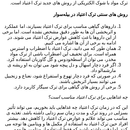
ترک مواد با شوک الکتریکی از روش های جدید ترک اعتیاد است.
روش های سنتی ترک اعتیاد در بیله‌سوار
داروهای گیاهی مناسب برای ترک اعتیاد بسیارند، اما عملکرد
و اثربخشی آن ها به طور دقیق مشخص نشده است. اما برخی
از این داروها باعث کاهش عوارض ترک اعتیاد می شوند. در
ادامه به برخی از آن ها اشاره می کنیم.
همان طور که می دانید، ترک اعتیاد با اضطراب و استرس
همراه است. برای تخفیف این اضطراب ناشی از ترک مواد
مخدر، می توان از اسطخودوس و گل گاوزبان استفاده کرد.
اگر فرد دچار اسهال و دل پیچه شود می توان به او ریشه ی
مارشمالو داد.
در صورتی که فرد دچار تهوع و استفراغ شود، نعناع و زنجبیل
می توانند بسیار اثربخش باشند.
برخی از روش های گیاهی برای ترک سیگار کاربرد دارد.
چه غذاهایی برای ترک اعتیاد مناسب است؟
این که در زمان ترک اعتیاد چه غذاهایی باید بخوریم، می تواند تأثیر
بسزایی در روند ترک و مدت زمان سم زدایی داشته باشد. تغذیه ی
مناسب می تواند علائم و عوارض ترک اعتیاد را کاهش دهد. بیشتر
افراد حین ترک اعتیاد به استفاده از مکمل ها و ویتامین ها توجه می
کنند. اما دقت داشته باشید که فقط استفاده از ویتامین ها مهم