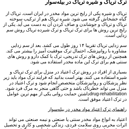
ترک تریاک و شیره تریاک در بیله‌سوار
تریاک و شیره یکی از رایج ترین مواد مخدر در ایران است. تریاک از
گیاه خشخاش گرفته می شود. شیره تریاک هم از ترکیب سوخته
تریاک و تریاک و جوشاندن و صاف کردن آن به دست می آید. یکی از
رایج ترین روش ها برای ترک تریاک و ترک شیرده تریاک روش سم
زدایی است.
سم زدایی تریاک تقریبا ۱۴ روز طول می کشد. بعد از سم زدایی
مشاوره با روانپزشک، احتمال ترک موفقیت آمیز را بیشتر می کند.
همچنین از روش های ترک تدریجی، ترک با کمک دارو و روش های
سنتی هم برای ترک این ماده مخدر استفاده می شود.
بسیاری از افراد در روش ترک اعتیاد در منزل برای ترک تریاک و
شیره استفاده می کنند. بهتر است بدانید که فرایند ترک مواد باید زیر
نظر پزشکان و روانپزشکان متخصص انجام شود و ترک اعتیاد در
منزل می تواند خطرناک باشد و حتی گاهی منجر به مرگ فرد شود.
drug-rehabilitationداشتن حمایت روانی یکی از مهم ترین عوامل
در ترک اعتیاد موفق است.
راهنمای ترک اعتیاد مواد مخدر در بیله‌سوار
اعتیاد به انواع مواد مخدر سنتی یا صنعتی و نیمه صنعتی می تواند
اثرات مخربی روی سلامت فردی، زندگی شخصی و کاری و تحصیل