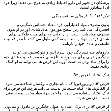
پزشکان در تجویز این دارو احتیاط زیادی به خرج می دهند، زیرا خود
آن اعتیادآور است.
ترک اعتیاد با داروهای ضد افسردگی
بدون مصرف مواد اعتیارآور، فرد معتاد احساس غمگینی و
افسردگی می کند. زیرا سطح هورمون های شادی آور در او بدون
مصرف مواد پایین است. از آن جایی که برای مدت طولانی برای
شادی فرد به مواد وابسته بوده، کمی طول می کشد تا مغز فعالیت
طبیعی و عادی خود را بازیابد.
داروهای ضدافسردگی چون سرترالین و فلوکستین، می توانند
جایگزین خوبی برای مواد باشند. تا زمانی که مغز فعالیت عادی خود
را برای شاد بودن به دست آورد، این قرص ها می توانند به او کمک
زیادی بکنند.
ترک اعتیاد با قرص B۲
قرص b۲ (بوپرنورفین) که با نام تجاری نالوکسان شناخته می شود،
از آلکالویئد های گیاه خشخاش بدست می آید. هرچند این قرص برای
ترک اعتیاد استفاده می شود، اما خود جزء مواد مخدر نیمه صنعتی
دسته بندی می شود.
از قرص b۲ برای ترک اعتیاد به عنوان جایگزین ترامادول و متادون