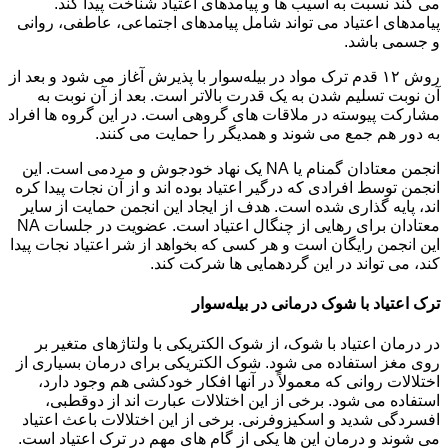
می کند نسبت به آسیب ها و پیامدهای اعتیاد شناخت پیدا کند.
پیامدهای اعتیاد می تواند شامل پیامدهای اجتماعی، عاطفی، روانی
و جسمی باشد.
روش ۱۲ قدم ترک مواد در بیله‌سوار با پذیرش آغاز می شود و بعد از
آن نوبت تسلیم شدن به یک قدرت بالاتر است. بعد از آن نوبت به
مشارکت پیوسته در ملاقات های گروهی است. در این گروه ها افراد
به دور هم جمع می شوند و همدیگر را حمایت می کنند.
انجمن معتادان گمنام یا NA یک نهاد خودجوش و مردمی است. این
انجمن توسط افرادی که درگیر اعتیاد بوده اند و از آن نجات پیدا کره
اند، پایه گذاری شده است. هدف از ایجاد این انجمن حمایت از سایر
معتادان برای رهایی از چنگال اعتیاد است. عضویت در جلسات NA
این انجمن رایگان است و هر کسی که بخواهد از شر اعتیاد نجات پیدا
کند، می تواند در این گردهمایی ها شرکت کند.
ترک اعتیاد با شوک درمانی در بیله‌سوار
در درمان اعتیاد با شوک، از شوک الکتریکی با ولتاژهای متغیر بر
روی مغز استفاده می شود. شوک الکتریکی برای درمان بسیاری از
اختلالات روانی که معمولاً در آنها افکار خودکشی هم وجود دارد،
استفاده می شود. برخی از این اختلالات عبارت اند از دوقطبی،
افسردگی شدید و اسکیزوفرنی. برخی از این اختلالات باعث اعتیاد
می شوند و درمان این ها یکی از گام های مهم در ترک اعتیاد است.