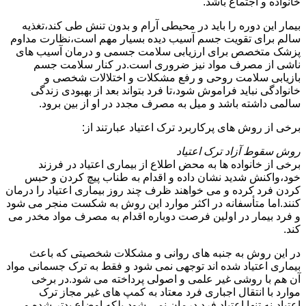
خانواده و اجتماع باشد.
بیمار این دوره را باید در محیطی آرام و بدون تنش طی کند،تغذیه
سالم برای تقویت جسم آسیب دیده بسیار مهم است،نظارت مداوم
پزشک متخصص برای ارزیابی سلامت جسمی و درمان آسیب های
ناشی از مصرف مواد نیز ضروری است.در کنار سلامت جسم
بازیابی سلامت روحی و رفع مشکلات و اختلالات شخصی و
خانوادگی نباید فراموش شود،تا فرد بتواند بعد از بهبودی زندگی
سالمی داشته باشد و میل به مصرف مجدد در او از بین برود.
برخی از روش های پرکاربرد ترک اعتیاد عبارتند از:
روش سقوط آزاد ترک اعتیاد
برخی از خانواده ها به محض اطلاع از بیماری اعتیاد در فرزند
خود،واکنش شدید نشان داده و اقدام به طناب پیچ کردن و حبس
کردن فرد کرده و می خواهند ظرف چند روز بیماری اعتیاد را درمان
کنند.اما متأسفانه در اکثر موارد این روش به شکست منجر می شود
و فرد بیمار در اولین فرصت دوباره اقدام به مصرف مواد مخدر می
کند.
در این روش به جنبه های روانی و مشکلات شخصیتی که باعث
بیماری اعتیاد شده اند توجهی نمی شود و فقط به ترک جسمانی مواد
آن هم با روشی غیر علمی و اصولی پرداخته می شود.در برخی
موارد با انتقال اجباری فرد معتاد به کمپ های غیر مجاز ترک
اعتیاد،نه تنها اعتیاد فرد درمان نمی شود،بلکه اوضاع بدتر شده و