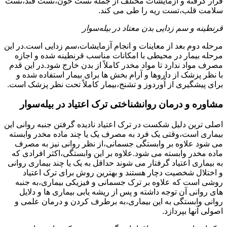
قرار گرفته و آزمایشات مختلف از جمله تست خون،تست قند،تست
سلامت قلب،تست ریه را طی می کند.
قرنطینه و سم زدایی بدن معتاد در بیله‌سوار
مرحله دوم بعد از معاینات و انجام آزمایشات،سم زدایی است.در این
مرحله بیمار در محیطی با امکانات مناسب قرنطینه شده و اجازه
مصرف مواد ندارد تا مواد مخدر کاملاً از بدن خارج شود.در این قدم
با نظر پزشک از داروها و آرام بخش ها برای بیمار استفاده شده و
برای پیشگیری از اُوردوز و تشنج،بیمار کاملاً تحت نظر پزشک است.
مشاوره و درمان روانشناختی ترک اعتیاد در بیله‌سوار
اصلی ترین دلیل شکست در ترک اعتیاد نادیده گرفتن جنبه روانی این
بیماری است،وقتی یک فرد به مصرف یک یا چند ماده مخدر وابسته
می شود علاوه بر وابستگی جسمانی،از نظر روانی نیز به مصرف
ماده مخدر وابسته می شود.علاوه بر این وابستگی،اکثر افرادی که
به بیماری اعتیاد گرفتار می شوند حداقل به یک یا چند بیماری روانی
و اختلال شخصیت دچار هستند و بهترین روش برای ترک اعتیاد
روشی است که علاوه بر ترک جسمانی و فیزیکی بیماری،به جنبه
های روانی آن توجه داشته و پس از ریشه یابی بیماری ها و دلایل
روانی وابستگی به این بیماری،به برطرف کردن و درمان علمی و
اصولی آنها بپردازد.