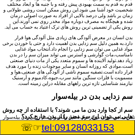
قدم به قدم به سمت بهبودی پیش رفته و با جنبه ها و ابعاد مختلف
شخصیت خود آشنا می شود.این روش ممکن است روشی طولانی و
زمان بر باشد ولی درصد بالایی از افراد به صورت اصولی درمان
شده و هیچگاه به مصرف دوباره مواد مخدر روی نمی آورند.این
روش یکی از تضمینی ترین روش های ترک اعتیاد به حساب می آید.
بدن انسان در معرض آلودگی های زیادی مثل آلودگی هوا قرار
دارد.به همین دلیل سم زدایی بدن اهمیت دارد و حتی با خوردن برخی
مواد غذایی می توان سم زدایی را انجام داد.انتخاب مواد غذایی
نامناسب،مات گوارشی و استرس می تواند میزان سم را در بدن
زیاد دهد.تولید آلاینده ها و سموم متعدد یکی از مات دنیای صنعتی
است،موادی که روزانه انسان و سایر موجودات زنده را مورد هدف
قرار داده است.تصفیه سموم ناشی از آلودگی های صنعتی،هوا و
مسمویت با فلزات سنگین مانند سرب،جیوه،کادمیوم و آرسنیک
نیازمند شناسایی تازه ترین راههای مقابله دراین زمینه است.
سم زدایی بدن در بیله‌سوار
سم از کجا وارد بدن ما می شوند؟ با استفاده از چه روش
هایی می توان این سم مضر را از بدن خارج کرد؟
تلفن تماس فوری
مرکز ترک اعتیاد بیله‌سوار,سم زدایی بدن بیله‌سوار
☞☏
tel:09128033153
بطور کلی سم موجود در بدن به دو گروه عمده تقسیم می
شوند.بخش بزرگی از این سموم مثل مواد به جا مانده از سموم