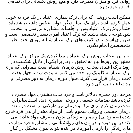
روانی فرد و میزان مصرف دارد و هیچ روش یکسانی برای تمامی
افراد وجود ندارد.
ممکن است روشی که برای ترک بیماری اعتیاد در یک فرد به خوبی
عمل کرده باشد،برای یک بیمار دیگر جواب عکس داشته باشد.باید
حتماً روش ترک اعتیاد پس از جلسات مشاوره بررسی و انتخاب
شود.توجه داشته باشید که ترک اعتیاد امری بسیار تخصصی است و
ضروری است تا در کمپ های ترک اعتیاد شبانه روزی تحت نظر
متخصصین انجام بگیرد.
بنابراین انتخاب روش ترک اعتیاد و پیدا کردن یک مرکز ترک اعتیاد
معتبر این روزها نیاز به تحقیق دارد،زیرا یکی از دلایل شکست در
روند ترک اعتیاد،انتخاب روش درمان اشتباه است،بیمارانی که برای
ترک اعتیاد به کلینیک مراجعه می کنند به مدت سه تا چهار هفته
تحت درمان قرار می گیرند،طول دوره درمان به دوز مصرفی و
مدت اعتیاد بستگی دارد.
هرچه دوز مصرف بالاتر باشد و فرد مدت بیشتری مواد مصرف
کرده باشد صدمات جسمی و روحی بیشتری دیده است،بنابراین
مدت زمان لازم برای ترک و درمان نیز طولانی تر است.در مدت
درمان جسمی و روانی سموم ناشی از مواد مخدر از بدن فرد خارج
شده (سم زدایی) و بیمار به زندگی بدون مصرف مواد عادت می
کند.در این دوره با درمان های روانشناسی و مشاوره فرد مهارت
های زندگی را بازمی آموزد تا در آینده بتواند بدون مشکل در کنار