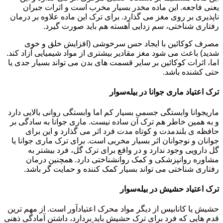
یعنی فاجعه. این ماده مخدر بسیار مخرب است و اثرات جبران
ناپذیری بر روی مغز می گذارد. برای ترک این ماده علاوه بر درمان
رفتاری شناختی، سم زدایی آهسته هم باید صورت گیرد.
مصرف کوکائین با ایجاد حس سرخوشی (افزایش خلق و خوی
شدید) باعث می شود مغز مقادیر بیشتری از مواد شیمیایی آزاد کند.
اما، اثرات کوکائین بر سایر قسمت های بدن می تواند بسیار جدی یا
حتی کشنده باشد.
ترک اعتیاد ماری جوانا در بیله‌سوار
ماریجوانا وابستگی جسمی بسیار کم اما وابستگی روانی بالایی دارد
و به همین خاطر هم ترک آن ساده نیست. ماری جوانا به سادگی بر
حافظه ی بلندمدت و کوتاه مدت فرد اثر می گذارد و این برای
جوانان و نوجوانان اثر بسیار مخربی است. برای ترک ماری جوانا یا
گل دارویی وجود ندارد و در واقع برای ترک گل، فرد بیشتر به
مشاوره روانپزشکی و کمک روانشناختی دارد. همچنین درمان
رفتاری شناختی می تواند بسیار کمک کننده و حمایت گر باشد.
ترک اعتیاد حشیش در بیله‌سوار
حشیش یا کانابیس از دیگر مواد محرک اعتیادآور است. از مهم ترین
قدم هایی که فرد برای ترک حشیش باید بردارد، داشتن آمادگی ذهنی