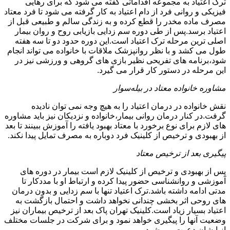
ترک اعتیاد به مجموعه اقداماتی گفته می شود که برای رهایی
فیزیکی و روانی فرد از دام اعتیاد به کار گرفته می شود تا فرد معتاد
مصرف ماده مخدر را قطع کرده و به زندگی سالم و طبیعی قبل از
اعتیاد برسد.پس از طی دوره سم زدایی بازیابی روح و روان بیمار
اصلی ترین مرحله ترک اعتیاد است.این دوره حدود دو تا سه هفته
طول می کشد و با نظر روانپزشک ملاقات با خانواده می تواند انجام
شود،برنامه های تفریحی نظیر بازی های گروهی و ورزشی نیز در
این مرحله در دستور کار قرار می گیرد.
مشاوره خانواده معتاد در بیله‌سوار
نقش خانواده در درمان اعتیاد را به هیچ وجه نمی توان نادیده
گرفت.در کنار درمان روانی بیمار،خانواده و نزدیکان نیز باید مشاوره
های لازم برای نوع برخورد با معتاد بهبود یافته را آموزش ببینند تا بعد
از بهبودی و ترخیص از کلینیک فرد دوباره به مصرف تمایل پیدا نکند.
پیگیری بعد از ترخیص معتاد
پس از بهبودی و ترخیص از کلینیک لازم است بیمار در دوره های
آموزشی و روانشناسی حضور پیدا کرده و ارتباط او با مددکار تا
مدتی ادامه داشته باشد.ترک اعتیاد تنها با سم زدایی و بدون درمان
های روحی اثر بخشی چندانی نخواهد داشت و احتمال بازگشت به
اعتیاد بسیار زیاد است.کلینیک تهران پاک بعد از ترخیص بیماران نیز
وضعیت آنها را پیگیری خواهد نمود و برای شرکت در جلسات مختلف
از ایشان دعوت می شود.