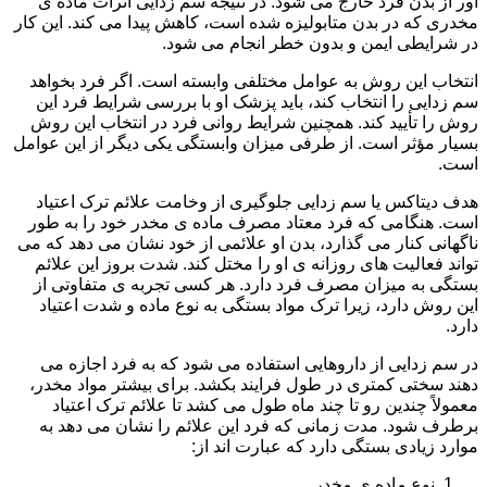
آور از بدن فرد خارج می شود. در نتیجه سم زدایی اثرات ماده ی
مخدری که در بدن متابولیزه شده است، کاهش پیدا می کند. این کار
در شرایطی ایمن و بدون خطر انجام می شود.
انتخاب این روش به عوامل مختلفی وابسته است. اگر فرد بخواهد
سم زدایی را انتخاب کند، باید پزشک او با بررسی شرایط فرد این
روش را تأیید کند. همچنین شرایط روانی فرد در انتخاب این روش
بسیار مؤثر است. از طرفی میزان وابستگی یکی دیگر از این عوامل
است.
هدف دیتاکس یا سم زدایی جلوگیری از وخامت علائم ترک اعتیاد
است. هنگامی که فرد معتاد مصرف ماده ی مخدر خود را به طور
ناگهانی کنار می گذارد، بدن او علائمی از خود نشان می دهد که می
تواند فعالیت های روزانه ی او را مختل کند. شدت بروز این علائم
بستگی به میزان مصرف فرد دارد. هر کسی تجربه ی متفاوتی از
این روش دارد، زیرا ترک مواد بستگی به نوع ماده و شدت اعتیاد
دارد.
در سم زدایی از داروهایی استفاده می شود که به فرد اجازه می
دهند سختی کمتری در طول فرایند بکشد. برای بیشتر مواد مخدر،
معمولاً چندین رو تا چند ماه طول می کشد تا علائم ترک اعتیاد
برطرف شود. مدت زمانی که فرد این علائم را نشان می دهد به
موارد زیادی بستگی دارد که عبارت اند از:
نوع ماده ی مخدر