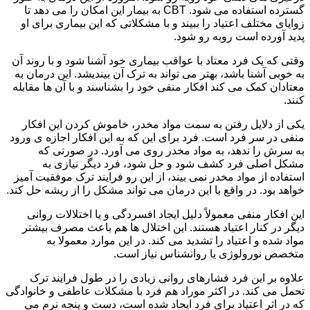
گسترده استفاده می شود. CBT به بیمار این امکان را می دهد تا
زوایای مختلف اعتیاد را ببیند و با مشکلاتی که این بیماری برای او
پدید آورده است روبه رو شود.
وقتی که یک فرد معتاد با عواقب بیماری خود آشنا شود و با روند آن
به خوبی آشنا باشد، بهتر می تواند به ترک آن بیندیشد. این درمان به
معتادان کمک می کند افکار منفی خود را بشناسند و با آن ها مقابله
کنند.
یکی از دلایل رفتن به سمت مواد مخدر، خاموش کردن این افکار
منفی در سر فرد است. فرد برای این که به این افکار اجازه ی ورود
به سرش را ندهد، به مواد مخدر روی می آورد. در صورتی که
مشکل اصلی فرد کشف شود و حل شود، فرد دیگر نیازی به
استفاده از مواد مخدر نمی بیند، از این رو فرایند ترک موفقیت آمیز
خواهد بود. در واقع با این درمان می تواند مشکل را از ریشه حل کند.
این افکار منفی معمولاً دلیل ایجاد افسردگی و یا اختلالات روانی
دیگر در کنار اعتیاد هستند. این اختلال ها هم باعث مصرف بیشتر
مواد شده و اعتیاد را تشدید می کند. در این موارد معمولا به
متخصص نورولوژی یا روانشناس نیاز است.
علاوه بر این فرد فشارهای روانی زیادی را در طول فرایند ترک
تحمل می کند. در اکثر موراد هم فرد با مشکلات عاطفی و خانوادگی
که در اثر اعتیاد برای فرد ایجاد شده است، دست و پنجه نرم می