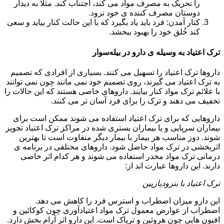
را تحریک به مصرف مواد می کند، اجتناب کند. مثلا به دیدار
دوستان مصرف کننده ی خود نرود.
کنار آمدن: فرد باید یاد بگیرد که با این حالت کنار بیاید و سعی
کند خُلق خود را بهبود ببخشد.
ترک اعتیاد به وسیله ی دارو در بیله‌سوار
داروها ترک اعتیاد را تسهیل می کنند. بسیاری از افرادی که تصمیم
به ترک اعتیاد می گیرند، روی تصمیم خود نمی مانند چون نمی توانند
با علائم ترک مواد کنار بیایند. داروهای خاصی هستند که این حالات را
تخفیف می دهند و ترک را برای فرد آسان تر می کنند.
داروهایی که برای ترک اعتیاد استفاده می شوند ممکن است برای
بیماران سرپایی و یا بیماران بستری شده در مراکز ترک اعتیاد تجویز
شوند. دوز مناسب هر بیمار با بیمار دیگر متفاوت است تا بهترین
اثربخشی در ترک مواد حاصل شود. داروهای مختلفی در برنامه ی
درمانی ترک مواد مخدر استفاده می شوند و هر کدام اثر خاصی
دارند. این داروها عبارت اند از:
ترک اعتیاد با بنزودیازپین
این دارو میزان اضطراب و استرس فرد را کاهش می دهد.
اضطراب از عوارض معمول ترک مواد اعتیادآوری چون کوکائین و
افیون هایی چون هروئین و تریاک است. این دارو اثر آرام بخش دارد.