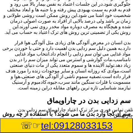
جلوگیری شود.در این جلسات اعتماد به نفس بیمار بالا می رود و
قدم به قدم به سمت بهبودی پیش رفته و با جنبه ها و ابعاد مختلف
شخصیت خود آشنا می شود.این روش ممکن است روشی طولانی و
زمان بر باشد ولی درصد بالایی از افراد به صورت اصولی درمان
شده و هیچگاه به مصرف دوباره مواد مخدر روی نمی آورند.این
روش یکی از تضمینی ترین روش های ترک اعتیاد به حساب می آید.
بدن انسان در معرض آلودگی های زیادی مثل آلودگی هوا قرار
دارد.به همین دلیل سم زدایی بدن اهمیت دارد و حتی با خوردن برخی
مواد غذایی می توان سم زدایی را انجام داد.انتخاب مواد غذایی
نامناسب،مات گوارشی و استرس می تواند میزان سم را در بدن
زیاد دهد.تولید آلاینده ها و سموم متعدد یکی از مات دنیای صنعتی
است،موادی که روزانه انسان و سایر موجودات زنده را مورد هدف
قرار داده است.تصفیه سموم ناشی از آلودگی های صنعتی،هوا و
مسمویت با فلزات سنگین مانند سرب،جیوه،کادمیوم و آرسنیک
نیازمند شناسایی تازه ترین راههای مقابله دراین زمینه است.
سم زدایی بدن در چاراویماق
تلفن تماس فوری
مرکز ترک اعتیاد چاراویماق,سم زدایی بدن
سم از کجا وارد بدن ما می شوند؟ با استفاده از چه روش
چاراویماق
هایی می توان این سم مضر را از بدن خارج کرد؟
☞☏
tel:09128033153
بطور کلی سم موجود در بدن به دو گروه عمده تقسیم می