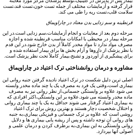
بیمار پس از پذیرش در کلینیک،توسط پزشکان مرکز مورد معاینه
قرار گرفته و آزمایشات مختلف از جمله تست خون،تست قند،تست
سلامت قلب،تست ریه را طی می کند.
قرنطینه و سم زدایی بدن معتاد در چاراویماق
مرحله دوم بعد از معاینات و انجام آزمایشات،سم زدایی است.در این
مرحله بیمار در محیطی با امکانات مناسب قرنطینه شده و اجازه
مصرف مواد ندارد تا مواد مخدر کاملاً از بدن خارج شود.در این قدم
با نظر پزشک از داروها و آرام بخش ها برای بیمار استفاده شده و
برای پیشگیری از اُوردوز و تشنج،بیمار کاملاً تحت نظر پزشک است.
مشاوره و درمان روانشناختی ترک اعتیاد در چاراویماق
اصلی ترین دلیل شکست در ترک اعتیاد نادیده گرفتن جنبه روانی این
بیماری است،وقتی یک فرد به مصرف یک یا چند ماده مخدر وابسته
می شود علاوه بر وابستگی جسمانی،از نظر روانی نیز به مصرف
ماده مخدر وابسته می شود.علاوه بر این وابستگی،اکثر افرادی که
به بیماری اعتیاد گرفتار می شوند حداقل به یک یا چند بیماری روانی
و اختلال شخصیت دچار هستند و بهترین روش برای ترک اعتیاد
روشی است که علاوه بر ترک جسمانی و فیزیکی بیماری،به جنبه
های روانی آن توجه داشته و پس از ریشه یابی بیماری ها و دلایل
روانی وابستگی به این بیماری،به برطرف کردن و درمان علمی و
اصولی آنها بپردازد.