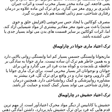
یعنی فاجعه. این ماده مخدر بسیار مخرب است و اثرات جبران
ناپذیری بر روی مغز می گذارد. برای ترک این ماده علاوه بر درمان
رفتاری شناختی، سم زدایی آهسته هم باید صورت گیرد.
مصرف کوکائین با ایجاد حس سرخوشی (افزایش خلق و خوی
شدید) باعث می شود مغز مقادیر بیشتری از مواد شیمیایی آزاد کند.
اما، اثرات کوکائین بر سایر قسمت های بدن می تواند بسیار جدی یا
حتی کشنده باشد.
ترک اعتیاد ماری جوانا در چاراویماق
ماریجوانا وابستگی جسمی بسیار کم اما وابستگی روانی بالایی دارد
و به همین خاطر هم ترک آن ساده نیست. ماری جوانا به سادگی بر
حافظه ی بلندمدت و کوتاه مدت فرد اثر می گذارد و این برای
جوانان و نوجوانان اثر بسیار مخربی است. برای ترک ماری جوانا یا
گل دارویی وجود ندارد و در واقع برای ترک گل، فرد بیشتر به
مشاوره روانپزشکی و کمک روانشناختی دارد. همچنین درمان
رفتاری شناختی می تواند بسیار کمک کننده و حمایت گر باشد.
ترک اعتیاد حشیش در چاراویماق
حشیش یا کانابیس از دیگر مواد محرک اعتیادآور است. از مهم ترین
قدم هایی که فرد برای ترک حشیش باید بردارد، داشتن آمادگی ذهنی