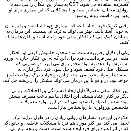
گسترده استفاده می شود. CBT به بیمار این امکان را می دهد تا
زوایای مختلف اعتیاد را ببیند و با مشکلاتی که این بیماری برای او
پدید آورده است روبه رو شود.
وقتی که یک فرد معتاد با عواقب بیماری خود آشنا شود و با روند آن
به خوبی آشنا باشد، بهتر می تواند به ترک آن بیندیشد. این درمان به
معتادان کمک می کند افکار منفی خود را بشناسند و با آن ها مقابله
کنند.
یکی از دلایل رفتن به سمت مواد مخدر، خاموش کردن این افکار
منفی در سر فرد است. فرد برای این که به این افکار اجازه ی ورود
به سرش را ندهد، به مواد مخدر روی می آورد. در صورتی که
مشکل اصلی فرد کشف شود و حل شود، فرد دیگر نیازی به
استفاده از مواد مخدر نمی بیند، از این رو فرایند ترک موفقیت آمیز
خواهد بود. در واقع با این درمان می تواند مشکل را از ریشه حل کند.
این افکار منفی معمولاً دلیل ایجاد افسردگی و یا اختلالات روانی
دیگر در کنار اعتیاد هستند. این اختلال ها هم باعث مصرف بیشتر
مواد شده و اعتیاد را تشدید می کند. در این موارد معمولا به
متخصص نورولوژی یا روانشناس نیاز است.
علاوه بر این فرد فشارهای روانی زیادی را در طول فرایند ترک
تحمل می کند. در اکثر موراد هم فرد با مشکلات عاطفی و خانوادگی
که در اثر اعتیاد برای فرد ایجاد شده است، دست و پنجه نرم می