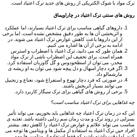
ترک مواد با شوک الکتریکی از روش های جدید ترک اعتیاد است.
روش های سنتی ترک اعتیاد در چاراویماق
داروهای گیاهی مناسب برای ترک اعتیاد بسیارند، اما عملکرد
و اثربخشی آن ها به طور دقیق مشخص نشده است. اما برخی
از این داروها باعث کاهش عوارض ترک اعتیاد می شوند. در
ادامه به برخی از آن ها اشاره می کنیم.
همان طور که می دانید، ترک اعتیاد با اضطراب و استرس
همراه است. برای تخفیف این اضطراب ناشی از ترک مواد
مخدر، می توان از اسطخودوس و گل گاوزبان استفاده کرد.
اگر فرد دچار اسهال و دل پیچه شود می توان به او ریشه ی
مارشمالو داد.
در صورتی که فرد دچار تهوع و استفراغ شود، نعناع و زنجبیل
می توانند بسیار اثربخش باشند.
برخی از روش های گیاهی برای ترک سیگار کاربرد دارد.
چه غذاهایی برای ترک اعتیاد مناسب است؟
این که در زمان ترک اعتیاد چه غذاهایی باید بخوریم، می تواند تأثیر
بسزایی در روند ترک و مدت زمان سم زدایی داشته باشد. تغذیه ی
مناسب می تواند علائم و عوارض ترک اعتیاد را کاهش دهد. بیشتر
افراد حین ترک اعتیاد به استفاده از مکمل ها و ویتامین ها توجه می
کنند. اما دقت داشته باشید که فقط استفاده از ویتامین ها مهم