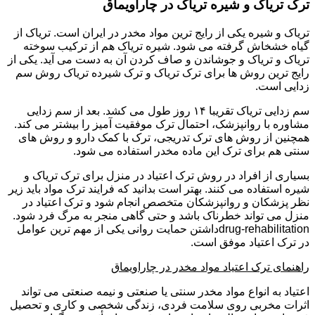
ترک تریاک و شیره تریاک در چاراویماق
تریاک و شیره یکی از رایج ترین مواد مخدر در ایران است. تریاک از
گیاه خشخاش گرفته می شود. شیره تریاک هم از ترکیب سوخته
تریاک و تریاک و جوشاندن و صاف کردن آن به دست می آید. یکی از
رایج ترین روش ها برای ترک تریاک و ترک شیرده تریاک روش سم
زدایی است.
سم زدایی تریاک تقریبا ۱۴ روز طول می کشد. بعد از سم زدایی
مشاوره با روانپزشک، احتمال ترک موفقیت آمیز را بیشتر می کند.
همچنین از روش های ترک تدریجی، ترک با کمک دارو و روش های
سنتی هم برای ترک این ماده مخدر استفاده می شود.
بسیاری از افراد در روش ترک اعتیاد در منزل برای ترک تریاک و
شیره استفاده می کنند. بهتر است بدانید که فرایند ترک مواد باید زیر
نظر پزشکان و روانپزشکان متخصص انجام شود و ترک اعتیاد در
منزل می تواند خطرناک باشد و حتی گاهی منجر به مرگ فرد شود.
drug-rehabilitationداشتن حمایت روانی یکی از مهم ترین عوامل
در ترک اعتیاد موفق است.
راهنمای ترک اعتیاد مواد مخدر در چاراویماق
اعتیاد به انواع مواد مخدر سنتی یا صنعتی و نیمه صنعتی می تواند
اثرات مخربی روی سلامت فردی، زندگی شخصی و کاری و تحصیل