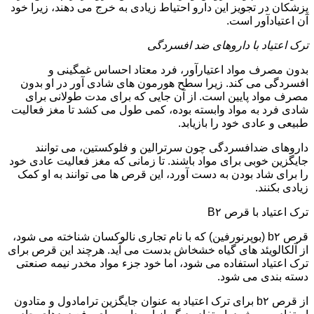
پزشکان در تجویز این دارو احتیاط زیادی به خرج می دهند، زیرا خود
آن اعتیادآور است.
ترک اعتیاد با داروهای ضد افسردگی
بدون مصرف مواد اعتیارآور، فرد معتاد احساس غمگینی و
افسردگی می کند. زیرا سطح هورمون های شادی آور در او بدون
مصرف مواد پایین است. از آن جایی که برای مدت طولانی برای
شادی فرد به مواد وابسته بوده، کمی طول می کشد تا مغز فعالیت
طبیعی و عادی خود را بازیابد.
داروهای ضدافسردگی چون سرترالین و فلوکستین، می توانند
جایگزین خوبی برای مواد باشند. تا زمانی که مغز فعالیت عادی خود
را برای شاد بودن به دست آورد، این قرص ها می توانند به او کمک
زیادی بکنند.
ترک اعتیاد با قرص B۲
قرص b۲ (بوپرنورفین) که با نام تجاری نالوکسان شناخته می شود،
از آلکالویئد های گیاه خشخاش بدست می آید. هرچند این قرص برای
ترک اعتیاد استفاده می شود، اما خود جزء مواد مخدر نیمه صنعتی
دسته بندی می شود.
از قرص b۲ برای ترک اعتیاد به عنوان جایگزین ترامادول و متادون