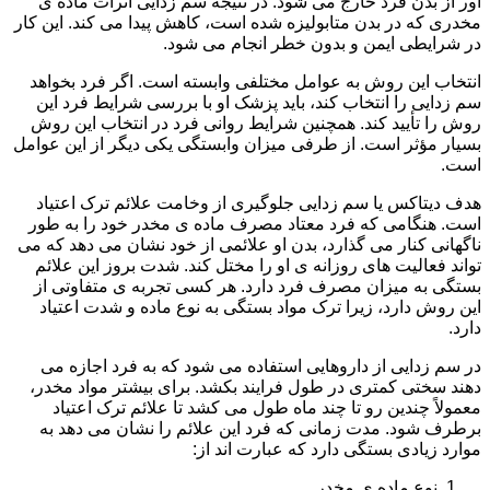
آور از بدن فرد خارج می شود. در نتیجه سم زدایی اثرات ماده ی
مخدری که در بدن متابولیزه شده است، کاهش پیدا می کند. این کار
در شرایطی ایمن و بدون خطر انجام می شود.
انتخاب این روش به عوامل مختلفی وابسته است. اگر فرد بخواهد
سم زدایی را انتخاب کند، باید پزشک او با بررسی شرایط فرد این
روش را تأیید کند. همچنین شرایط روانی فرد در انتخاب این روش
بسیار مؤثر است. از طرفی میزان وابستگی یکی دیگر از این عوامل
است.
هدف دیتاکس یا سم زدایی جلوگیری از وخامت علائم ترک اعتیاد
است. هنگامی که فرد معتاد مصرف ماده ی مخدر خود را به طور
ناگهانی کنار می گذارد، بدن او علائمی از خود نشان می دهد که می
تواند فعالیت های روزانه ی او را مختل کند. شدت بروز این علائم
بستگی به میزان مصرف فرد دارد. هر کسی تجربه ی متفاوتی از
این روش دارد، زیرا ترک مواد بستگی به نوع ماده و شدت اعتیاد
دارد.
در سم زدایی از داروهایی استفاده می شود که به فرد اجازه می
دهند سختی کمتری در طول فرایند بکشد. برای بیشتر مواد مخدر،
معمولاً چندین رو تا چند ماه طول می کشد تا علائم ترک اعتیاد
برطرف شود. مدت زمانی که فرد این علائم را نشان می دهد به
موارد زیادی بستگی دارد که عبارت اند از:
نوع ماده ی مخدر