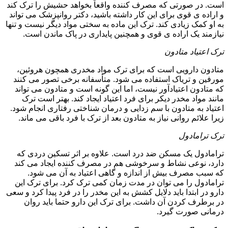
است. در صورتی که مصرف کننده واقعاً بخواهد حشیش را ترک کند
و اراده ی قوی برای این کار داشته باشید، دکتر روانپزشک می تواند
به او کمک زیادی کند. ترک این ماده به سختی مواد دیگر نیست و تنها
نیازمند یک اراده ی قوی و همچنین پایداری در پاک ماندن است.
ترک اعتیاد متادون
متادون دارویی است که برای ترک مواد مخدری همچون هروئین،
مورفین و تریاک استفاده می شود. متأسفانه برخی تصور می کنند
که متادون اعتیادآور نیست، اما این گونه است و متادون می تواند
مانند مواد مخدر دیکر برای فرد اعتیاد ایجاد کند. بهتر است ترک
اعتیاد به متادون با سم زدایی و درمان شناختی رفتاری انجام شود.
زیرا علائم روانی نیاز به متادون بعد از ترک با فرد باقی می ماند.
ترک ترامادول
ترامادول یک مسکن ضد درد است. علاوه بر اثر تسکین دردی که
دارد، نوعی نشاط و سرخوشی هم در مصرف کننده ایجاد می کند
که سبب مصرف بیش از اندازه و گاهی اعتیاد به آن می شود.
ترامادول را می توان در مدت زمان کمی ترک کرد. برای ترک این
دارو در ابتدا باید دلایل کشش به این مخدر را در فرد پیدا کرد و سعی
در برطرف کردن آن داشت. برای ترک این دارو حتما باید روان
درمانی صورت گیرد.