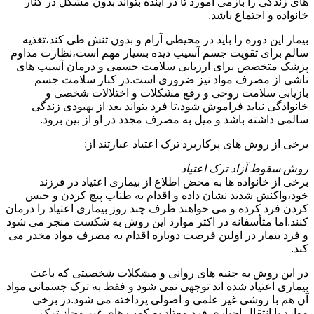
های زندگی را بازمی آموزد تا در آینده بتواند بدون مشکل در کنار
خانواده و اجتماع باشد.
بیمار این دوره را باید در محیطی آرام و بدون تنش طی کند،تغذیه
سالم برای تقویت جسم آسیب دیده بسیار مهم است،نظارت مداوم
پزشک متخصص برای ارزیابی سلامت جسمی و درمان آسیب های
ناشی از مصرف مواد نیز ضروری است.در کنار سلامت جسم
بازیابی سلامت روحی و رفع مشکلات و اختلالات شخصی و
خانوادگی نباید فراموش شود،تا فرد بتواند بعد از بهبودی زندگی
سالمی داشته باشد و میل به مصرف مجدد در او از بین برود.
برخی از روش های پرکاربرد ترک اعتیاد عبارتند از:
روش سقوط آزاد ترک اعتیاد
برخی از خانواده ها به محض اطلاع از بیماری اعتیاد در فرزند
خود،واکنش شدید نشان داده و اقدام به طناب پیچ کردن و حبس
کردن فرد کرده و می خواهند ظرف چند روز بیماری اعتیاد را درمان
کنند.اما متأسفانه در اکثر موارد این روش به شکست منجر می شود
و فرد بیمار در اولین فرصت دوباره اقدام به مصرف مواد مخدر می
کند.
در این روش به جنبه های روانی و مشکلات شخصیتی که باعث
بیماری اعتیاد شده اند توجهی نمی شود و فقط به ترک جسمانی مواد
آن هم با روشی غیر علمی و اصولی پرداخته می شود.در برخی
موارد با انتقال اجباری فرد معتاد به کمپ های غیر مجاز ترک