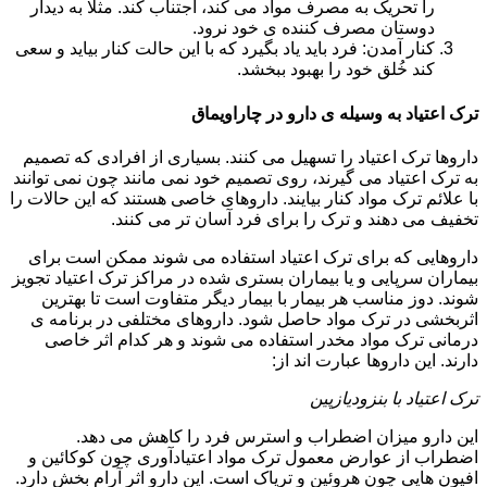
را تحریک به مصرف مواد می کند، اجتناب کند. مثلا به دیدار
دوستان مصرف کننده ی خود نرود.
کنار آمدن: فرد باید یاد بگیرد که با این حالت کنار بیاید و سعی
کند خُلق خود را بهبود ببخشد.
ترک اعتیاد به وسیله ی دارو در چاراویماق
داروها ترک اعتیاد را تسهیل می کنند. بسیاری از افرادی که تصمیم
به ترک اعتیاد می گیرند، روی تصمیم خود نمی مانند چون نمی توانند
با علائم ترک مواد کنار بیایند. داروهای خاصی هستند که این حالات را
تخفیف می دهند و ترک را برای فرد آسان تر می کنند.
داروهایی که برای ترک اعتیاد استفاده می شوند ممکن است برای
بیماران سرپایی و یا بیماران بستری شده در مراکز ترک اعتیاد تجویز
شوند. دوز مناسب هر بیمار با بیمار دیگر متفاوت است تا بهترین
اثربخشی در ترک مواد حاصل شود. داروهای مختلفی در برنامه ی
درمانی ترک مواد مخدر استفاده می شوند و هر کدام اثر خاصی
دارند. این داروها عبارت اند از:
ترک اعتیاد با بنزودیازپین
این دارو میزان اضطراب و استرس فرد را کاهش می دهد.
اضطراب از عوارض معمول ترک مواد اعتیادآوری چون کوکائین و
افیون هایی چون هروئین و تریاک است. این دارو اثر آرام بخش دارد.