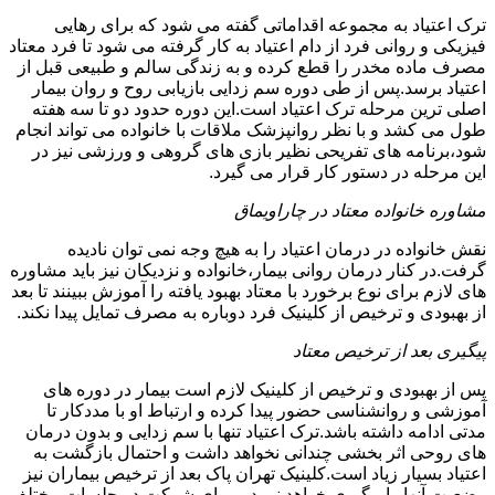
ترک اعتیاد به مجموعه اقداماتی گفته می شود که برای رهایی
فیزیکی و روانی فرد از دام اعتیاد به کار گرفته می شود تا فرد معتاد
مصرف ماده مخدر را قطع کرده و به زندگی سالم و طبیعی قبل از
اعتیاد برسد.پس از طی دوره سم زدایی بازیابی روح و روان بیمار
اصلی ترین مرحله ترک اعتیاد است.این دوره حدود دو تا سه هفته
طول می کشد و با نظر روانپزشک ملاقات با خانواده می تواند انجام
شود،برنامه های تفریحی نظیر بازی های گروهی و ورزشی نیز در
این مرحله در دستور کار قرار می گیرد.
مشاوره خانواده معتاد در چاراویماق
نقش خانواده در درمان اعتیاد را به هیچ وجه نمی توان نادیده
گرفت.در کنار درمان روانی بیمار،خانواده و نزدیکان نیز باید مشاوره
های لازم برای نوع برخورد با معتاد بهبود یافته را آموزش ببینند تا بعد
از بهبودی و ترخیص از کلینیک فرد دوباره به مصرف تمایل پیدا نکند.
پیگیری بعد از ترخیص معتاد
پس از بهبودی و ترخیص از کلینیک لازم است بیمار در دوره های
آموزشی و روانشناسی حضور پیدا کرده و ارتباط او با مددکار تا
مدتی ادامه داشته باشد.ترک اعتیاد تنها با سم زدایی و بدون درمان
های روحی اثر بخشی چندانی نخواهد داشت و احتمال بازگشت به
اعتیاد بسیار زیاد است.کلینیک تهران پاک بعد از ترخیص بیماران نیز
وضعیت آنها را پیگیری خواهد نمود و برای شرکت در جلسات مختلف