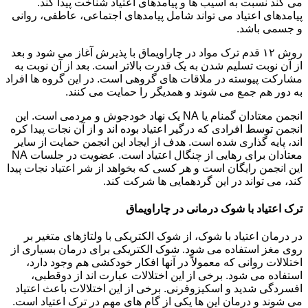
می کند نسبت به آسیب ها و پیامدهای اعتیاد شناخت پیدا کند.
پیامدهای اعتیاد می تواند شامل پیامدهای اجتماعی، عاطفی، روانی
و جسمی باشد.
روش ۱۲ قدم ترک مواد در چاراویماق با پذیرش آغاز می شود و بعد
از آن نوبت تسلیم شدن به یک قدرت بالاتر است. بعد از آن نوبت به
مشارکت پیوسته در ملاقات های گروهی است. در این گروه ها افراد
به دور هم جمع می شوند و همدیگر را حمایت می کنند.
انجمن معتادان گمنام یا NA یک نهاد خودجوش و مردمی است. این
انجمن توسط افرادی که درگیر اعتیاد بوده اند و از آن نجات پیدا کره
اند، پایه گذاری شده است. هدف از ایجاد این انجمن حمایت از سایر
معتادان برای رهایی از چنگال اعتیاد است. عضویت در جلسات NA
این انجمن رایگان است و هر کسی که بخواهد از شر اعتیاد نجات پیدا
کند، می تواند در این گردهمایی ها شرکت کند.
ترک اعتیاد با شوک درمانی در چاراویماق
در درمان اعتیاد با شوک، از شوک الکتریکی با ولتاژهای متغیر بر
روی مغز استفاده می شود. شوک الکتریکی برای درمان بسیاری از
اختلالات روانی که معمولاً در آنها افکار خودکشی هم وجود دارد،
استفاده می شود. برخی از این اختلالات عبارت اند از دوقطبی،
افسردگی شدید و اسکیزوفرنی. برخی از این اختلالات باعث اعتیاد
می شوند و درمان این ها یکی از گام های مهم در ترک اعتیاد است.