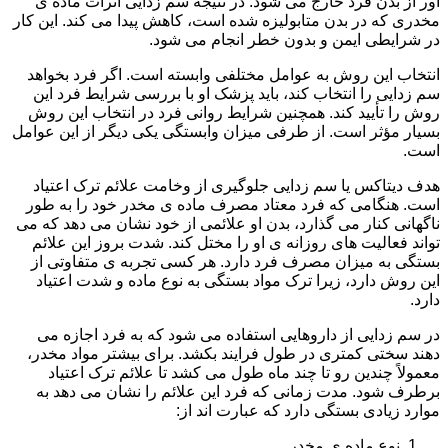
آور از بدن فرد خارج می شود. در نتیجه سم زدایی اثرات ماده ی
مخدری که در بدن متابولیزه شده است، کاهش پیدا می کند. این کار
در شرایطی ایمن و بدون خطر انجام می شود.
انتخاب این روش به عوامل مختلفی وابسته است. اگر فرد بخواهد
سم زدایی را انتخاب کند، باید پزشک او با بررسی شرایط فرد این
روش را تأیید کند. همچنین شرایط روانی فرد در انتخاب این روش
بسیار مؤثر است. از طرفی میزان وابستگی یکی دیگر از این عوامل
است.
هدف دیتاکس یا سم زدایی جلوگیری از وخامت علائم ترک اعتیاد
است. هنگامی که فرد معتاد مصرف ماده ی مخدر خود را به طور
ناگهانی کنار می گذارد، بدن او علائمی از خود نشان می دهد که می
تواند فعالیت های روزانه ی او را مختل کند. شدت بروز این علائم
بستگی به میزان مصرف فرد دارد. هر کسی تجربه ی متفاوتی از
این روش دارد، زیرا ترک مواد بستگی به نوع ماده و شدت اعتیاد
دارد.
در سم زدایی از داروهایی استفاده می شود که به فرد اجازه می
دهند سختی کمتری در طول فرایند بکشد. برای بیشتر مواد مخدر،
معمولاً چندین رو تا چند ماه طول می کشد تا علائم ترک اعتیاد
برطرف شود. مدت زمانی که فرد این علائم را نشان می دهد به
موارد زیادی بستگی دارد که عبارت اند از:
نوع ماده ی مخدر