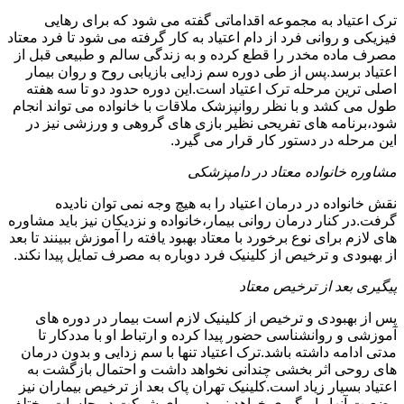
ترک اعتیاد به مجموعه اقداماتی گفته می شود که برای رهایی
فیزیکی و روانی فرد از دام اعتیاد به کار گرفته می شود تا فرد معتاد
مصرف ماده مخدر را قطع کرده و به زندگی سالم و طبیعی قبل از
اعتیاد برسد.پس از طی دوره سم زدایی بازیابی روح و روان بیمار
اصلی ترین مرحله ترک اعتیاد است.این دوره حدود دو تا سه هفته
طول می کشد و با نظر روانپزشک ملاقات با خانواده می تواند انجام
شود،برنامه های تفریحی نظیر بازی های گروهی و ورزشی نیز در
این مرحله در دستور کار قرار می گیرد.
مشاوره خانواده معتاد در دامپزشکی
نقش خانواده در درمان اعتیاد را به هیچ وجه نمی توان نادیده
گرفت.در کنار درمان روانی بیمار،خانواده و نزدیکان نیز باید مشاوره
های لازم برای نوع برخورد با معتاد بهبود یافته را آموزش ببینند تا بعد
از بهبودی و ترخیص از کلینیک فرد دوباره به مصرف تمایل پیدا نکند.
پیگیری بعد از ترخیص معتاد
پس از بهبودی و ترخیص از کلینیک لازم است بیمار در دوره های
آموزشی و روانشناسی حضور پیدا کرده و ارتباط او با مددکار تا
مدتی ادامه داشته باشد.ترک اعتیاد تنها با سم زدایی و بدون درمان
های روحی اثر بخشی چندانی نخواهد داشت و احتمال بازگشت به
اعتیاد بسیار زیاد است.کلینیک تهران پاک بعد از ترخیص بیماران نیز
وضعیت آنها را پیگیری خواهد نمود و برای شرکت در جلسات مختلف