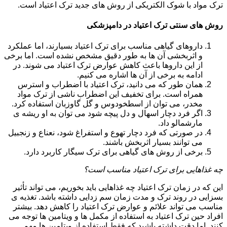
ترک مواد با شوک الکتریکی از روش های جدید ترک اعتیاد است.
روش های سنتی ترک اعتیاد در دامپزشکی
داروهای گیاهی مناسب برای ترک اعتیاد بسیارند، اما عملکرد
و اثربخشی آن ها به طور دقیق مشخص نشده است. اما برخی
از این داروها باعث کاهش عوارض ترک اعتیاد می شوند. در
ادامه به برخی از آن ها اشاره می کنیم.
همان طور که می دانید، ترک اعتیاد با اضطراب و استرس
همراه است. برای تخفیف این اضطراب ناشی از ترک مواد
مخدر، می توان از اسطخودوس و گل گاوزبان استفاده کرد.
اگر فرد دچار اسهال و دل پیچه شود می توان به او ریشه ی
مارشمالو داد.
در صورتی که فرد دچار تهوع و استفراغ شود، نعناع و زنجبیل
می توانند بسیار اثربخش باشند.
برخی از روش های گیاهی برای ترک سیگار کاربرد دارد.
چه غذاهایی برای ترک اعتیاد مناسب است؟
این که در زمان ترک اعتیاد چه غذاهایی باید بخوریم، می تواند تأثیر
بسزایی در روند ترک و مدت زمان سم زدایی داشته باشد. تغذیه ی
مناسب می تواند علائم و عوارض ترک اعتیاد را کاهش دهد. بیشتر
افراد حین ترک اعتیاد به استفاده از مکمل ها و ویتامین ها توجه می
کنند. اما دقت داشته باشید که فقط استفاده از ویتامین ها مهم