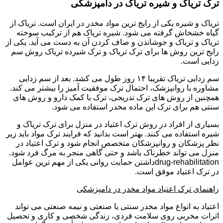
ترک تریاک و شیره تریاک در دامپزشکی
تریاک و شیره یکی از رایج ترین مواد مخدر در ایران است. تریاک از
گیاه خشخاش گرفته می شود. شیره تریاک هم از ترکیب سوخته
تریاک و تریاک و جوشاندن و صاف کردن آن به دست می آید. یکی از
رایج ترین روش ها برای ترک تریاک و ترک شیرده تریاک روش سم
زدایی است.
سم زدایی تریاک تقریبا ۱۴ روز طول می کشد. بعد از سم زدایی
مشاوره با روانپزشک، احتمال ترک موفقیت آمیز را بیشتر می کند.
همچنین از روش های ترک تدریجی، ترک با کمک دارو و روش های
سنتی هم برای ترک این ماده مخدر استفاده می شود.
بسیاری از افراد در روش ترک اعتیاد در منزل برای ترک تریاک و
شیره استفاده می کنند. بهتر است بدانید که فرایند ترک مواد باید زیر
نظر پزشکان و روانپزشکان متخصص انجام شود و ترک اعتیاد در
منزل می تواند خطرناک باشد و حتی گاهی منجر به مرگ فرد شود.
drug-rehabilitationداشتن حمایت روانی یکی از مهم ترین عوامل
در ترک اعتیاد موفق است.
راهنمای ترک اعتیاد مواد مخدر در دامپزشکی
اعتیاد به انواع مواد مخدر سنتی یا صنعتی و نیمه صنعتی می تواند
اثرات مخربی روی سلامت فردی، زندگی شخصی و کاری و تحصیل