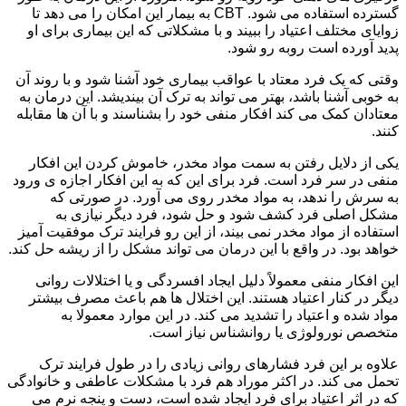
گسترده استفاده می شود. CBT به بیمار این امکان را می دهد تا
زوایای مختلف اعتیاد را ببیند و با مشکلاتی که این بیماری برای او
پدید آورده است روبه رو شود.
وقتی که یک فرد معتاد با عواقب بیماری خود آشنا شود و با روند آن
به خوبی آشنا باشد، بهتر می تواند به ترک آن بیندیشد. این درمان به
معتادان کمک می کند افکار منفی خود را بشناسند و با آن ها مقابله
کنند.
یکی از دلایل رفتن به سمت مواد مخدر، خاموش کردن این افکار
منفی در سر فرد است. فرد برای این که به این افکار اجازه ی ورود
به سرش را ندهد، به مواد مخدر روی می آورد. در صورتی که
مشکل اصلی فرد کشف شود و حل شود، فرد دیگر نیازی به
استفاده از مواد مخدر نمی بیند، از این رو فرایند ترک موفقیت آمیز
خواهد بود. در واقع با این درمان می تواند مشکل را از ریشه حل کند.
این افکار منفی معمولاً دلیل ایجاد افسردگی و یا اختلالات روانی
دیگر در کنار اعتیاد هستند. این اختلال ها هم باعث مصرف بیشتر
مواد شده و اعتیاد را تشدید می کند. در این موارد معمولا به
متخصص نورولوژی یا روانشناس نیاز است.
علاوه بر این فرد فشارهای روانی زیادی را در طول فرایند ترک
تحمل می کند. در اکثر موراد هم فرد با مشکلات عاطفی و خانوادگی
که در اثر اعتیاد برای فرد ایجاد شده است، دست و پنجه نرم می