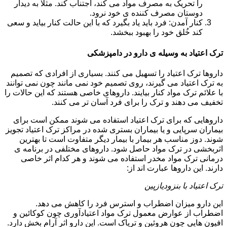
را تحریک به مصرف مواد می کند، اجتناب کند. مثلا به دیدار
دوستان مصرف کننده ی خود نرود.
کنار آمدن: فرد باید یاد بگیرد که با این حالت کنار بیاید و سعی
کند خُلق خود را بهبود ببخشد.
ترک اعتیاد به وسیله ی دارو در دامپزشکی
داروها ترک اعتیاد را تسهیل می کنند. بسیاری از افرادی که تصمیم
به ترک اعتیاد می گیرند، روی تصمیم خود نمی مانند چون نمی توانند
با علائم ترک مواد کنار بیایند. داروهای خاصی هستند که این حالات را
تخفیف می دهند و ترک را برای فرد آسان تر می کنند.
داروهایی که برای ترک اعتیاد استفاده می شوند ممکن است برای
بیماران سرپایی و یا بیماران بستری شده در مراکز ترک اعتیاد تجویز
شوند. دوز مناسب هر بیمار با بیمار دیگر متفاوت است تا بهترین
اثربخشی در ترک مواد حاصل شود. داروهای مختلفی در برنامه ی
درمانی ترک مواد مخدر استفاده می شوند و هر کدام اثر خاصی
دارند. این داروها عبارت اند از:
ترک اعتیاد با بنزودیازپین
این دارو میزان اضطراب و استرس فرد را کاهش می دهد.
اضطراب از عوارض معمول ترک مواد اعتیادآوری چون کوکائین و
افیون هایی چون هروئین و تریاک است. این دارو اثر آرام بخش دارد.