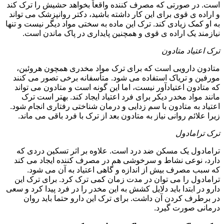
است. در صورتی که مصرف کننده واقعاً بخواهد حشیش را ترک کند
و اراده ی قوی برای این کار داشته باشید، دکتر روانپزشک می تواند
به او کمک زیادی کند. ترک این ماده به سختی مواد دیگر نیست و تنها
نیازمند یک اراده ی قوی و همچنین پایداری در پاک ماندن است.
ترک اعتیاد متادون
متادون دارویی است که برای ترک مواد مخدری همچون هروئین،
مورفین و تریاک استفاده می شود. متأسفانه برخی تصور می کنند
که متادون اعتیادآور نیست، اما این گونه است و متادون می تواند
مانند مواد مخدر دیکر برای فرد اعتیاد ایجاد کند. بهتر است ترک
اعتیاد به متادون با سم زدایی و درمان شناختی رفتاری انجام شود.
زیرا علائم روانی نیاز به متادون بعد از ترک با فرد باقی می ماند.
ترک ترامادول
ترامادول یک مسکن ضد درد است. علاوه بر اثر تسکین دردی که
دارد، نوعی نشاط و سرخوشی هم در مصرف کننده ایجاد می کند
که سبب مصرف بیش از اندازه و گاهی اعتیاد به آن می شود.
ترامادول را می توان در مدت زمان کمی ترک کرد. برای ترک این
دارو در ابتدا باید دلایل کشش به این مخدر را در فرد پیدا کرد و سعی
در برطرف کردن آن داشت. برای ترک این دارو حتما باید روان
درمانی صورت گیرد.