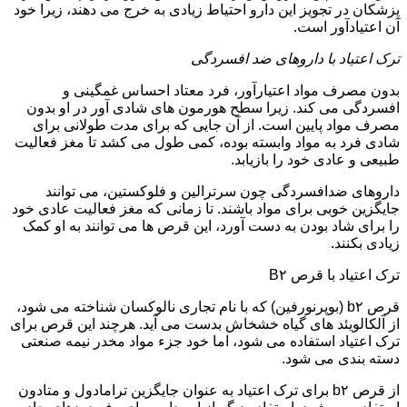
پزشکان در تجویز این دارو احتیاط زیادی به خرج می دهند، زیرا خود
آن اعتیادآور است.
ترک اعتیاد با داروهای ضد افسردگی
بدون مصرف مواد اعتیارآور، فرد معتاد احساس غمگینی و
افسردگی می کند. زیرا سطح هورمون های شادی آور در او بدون
مصرف مواد پایین است. از آن جایی که برای مدت طولانی برای
شادی فرد به مواد وابسته بوده، کمی طول می کشد تا مغز فعالیت
طبیعی و عادی خود را بازیابد.
داروهای ضدافسردگی چون سرترالین و فلوکستین، می توانند
جایگزین خوبی برای مواد باشند. تا زمانی که مغز فعالیت عادی خود
را برای شاد بودن به دست آورد، این قرص ها می توانند به او کمک
زیادی بکنند.
ترک اعتیاد با قرص B۲
قرص b۲ (بوپرنورفین) که با نام تجاری نالوکسان شناخته می شود،
از آلکالویئد های گیاه خشخاش بدست می آید. هرچند این قرص برای
ترک اعتیاد استفاده می شود، اما خود جزء مواد مخدر نیمه صنعتی
دسته بندی می شود.
از قرص b۲ برای ترک اعتیاد به عنوان جایگزین ترامادول و متادون