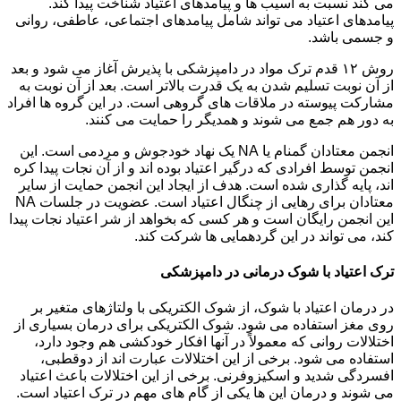
می کند نسبت به آسیب ها و پیامدهای اعتیاد شناخت پیدا کند.
پیامدهای اعتیاد می تواند شامل پیامدهای اجتماعی، عاطفی، روانی
و جسمی باشد.
روش ۱۲ قدم ترک مواد در دامپزشکی با پذیرش آغاز می شود و بعد
از آن نوبت تسلیم شدن به یک قدرت بالاتر است. بعد از آن نوبت به
مشارکت پیوسته در ملاقات های گروهی است. در این گروه ها افراد
به دور هم جمع می شوند و همدیگر را حمایت می کنند.
انجمن معتادان گمنام یا NA یک نهاد خودجوش و مردمی است. این
انجمن توسط افرادی که درگیر اعتیاد بوده اند و از آن نجات پیدا کره
اند، پایه گذاری شده است. هدف از ایجاد این انجمن حمایت از سایر
معتادان برای رهایی از چنگال اعتیاد است. عضویت در جلسات NA
این انجمن رایگان است و هر کسی که بخواهد از شر اعتیاد نجات پیدا
کند، می تواند در این گردهمایی ها شرکت کند.
ترک اعتیاد با شوک درمانی در دامپزشکی
در درمان اعتیاد با شوک، از شوک الکتریکی با ولتاژهای متغیر بر
روی مغز استفاده می شود. شوک الکتریکی برای درمان بسیاری از
اختلالات روانی که معمولاً در آنها افکار خودکشی هم وجود دارد،
استفاده می شود. برخی از این اختلالات عبارت اند از دوقطبی،
افسردگی شدید و اسکیزوفرنی. برخی از این اختلالات باعث اعتیاد
می شوند و درمان این ها یکی از گام های مهم در ترک اعتیاد است.