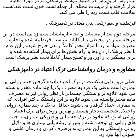
بیمار پس از پذیرش در کلینیک،توسط پزشکان مرکز مورد معاینه
قرار گرفته و آزمایشات مختلف از جمله تست خون،تست قند،تست
سلامت قلب،تست ریه را طی می کند.
قرنطینه و سم زدایی بدن معتاد در دامپزشکی
مرحله دوم بعد از معاینات و انجام آزمایشات،سم زدایی است.در این
مرحله بیمار در محیطی با امکانات مناسب قرنطینه شده و اجازه
مصرف مواد ندارد تا مواد مخدر کاملاً از بدن خارج شود.در این قدم
با نظر پزشک از داروها و آرام بخش ها برای بیمار استفاده شده و
برای پیشگیری از اُوردوز و تشنج،بیمار کاملاً تحت نظر پزشک است.
مشاوره و درمان روانشناختی ترک اعتیاد در دامپزشکی
اصلی ترین دلیل شکست در ترک اعتیاد نادیده گرفتن جنبه روانی این
بیماری است،وقتی یک فرد به مصرف یک یا چند ماده مخدر وابسته
می شود علاوه بر وابستگی جسمانی،از نظر روانی نیز به مصرف
ماده مخدر وابسته می شود.علاوه بر این وابستگی،اکثر افرادی که
به بیماری اعتیاد گرفتار می شوند حداقل به یک یا چند بیماری روانی
و اختلال شخصیت دچار هستند و بهترین روش برای ترک اعتیاد
روشی است که علاوه بر ترک جسمانی و فیزیکی بیماری،به جنبه
های روانی آن توجه داشته و پس از ریشه یابی بیماری ها و دلایل
روانی وابستگی به این بیماری،به برطرف کردن و درمان علمی و
اصولی آنها بپردازد.