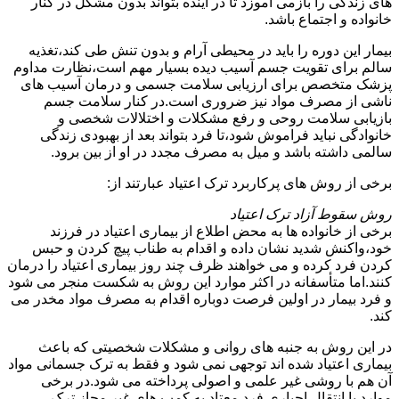
های زندگی را بازمی آموزد تا در آینده بتواند بدون مشکل در کنار
خانواده و اجتماع باشد.
بیمار این دوره را باید در محیطی آرام و بدون تنش طی کند،تغذیه
سالم برای تقویت جسم آسیب دیده بسیار مهم است،نظارت مداوم
پزشک متخصص برای ارزیابی سلامت جسمی و درمان آسیب های
ناشی از مصرف مواد نیز ضروری است.در کنار سلامت جسم
بازیابی سلامت روحی و رفع مشکلات و اختلالات شخصی و
خانوادگی نباید فراموش شود،تا فرد بتواند بعد از بهبودی زندگی
سالمی داشته باشد و میل به مصرف مجدد در او از بین برود.
برخی از روش های پرکاربرد ترک اعتیاد عبارتند از:
روش سقوط آزاد ترک اعتیاد
برخی از خانواده ها به محض اطلاع از بیماری اعتیاد در فرزند
خود،واکنش شدید نشان داده و اقدام به طناب پیچ کردن و حبس
کردن فرد کرده و می خواهند ظرف چند روز بیماری اعتیاد را درمان
کنند.اما متأسفانه در اکثر موارد این روش به شکست منجر می شود
و فرد بیمار در اولین فرصت دوباره اقدام به مصرف مواد مخدر می
کند.
در این روش به جنبه های روانی و مشکلات شخصیتی که باعث
بیماری اعتیاد شده اند توجهی نمی شود و فقط به ترک جسمانی مواد
آن هم با روشی غیر علمی و اصولی پرداخته می شود.در برخی
موارد با انتقال اجباری فرد معتاد به کمپ های غیر مجاز ترک