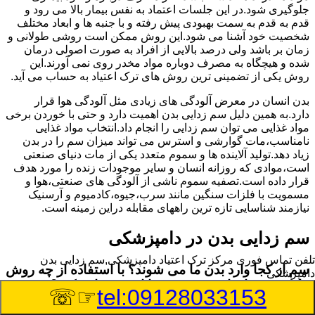
جلوگیری شود.در این جلسات اعتماد به نفس بیمار بالا می رود و
قدم به قدم به سمت بهبودی پیش رفته و با جنبه ها و ابعاد مختلف
شخصیت خود آشنا می شود.این روش ممکن است روشی طولانی و
زمان بر باشد ولی درصد بالایی از افراد به صورت اصولی درمان
شده و هیچگاه به مصرف دوباره مواد مخدر روی نمی آورند.این
روش یکی از تضمینی ترین روش های ترک اعتیاد به حساب می آید.
بدن انسان در معرض آلودگی های زیادی مثل آلودگی هوا قرار
دارد.به همین دلیل سم زدایی بدن اهمیت دارد و حتی با خوردن برخی
مواد غذایی می توان سم زدایی را انجام داد.انتخاب مواد غذایی
نامناسب،مات گوارشی و استرس می تواند میزان سم را در بدن
زیاد دهد.تولید آلاینده ها و سموم متعدد یکی از مات دنیای صنعتی
است،موادی که روزانه انسان و سایر موجودات زنده را مورد هدف
قرار داده است.تصفیه سموم ناشی از آلودگی های صنعتی،هوا و
مسمویت با فلزات سنگین مانند سرب،جیوه،کادمیوم و آرسنیک
نیازمند شناسایی تازه ترین راههای مقابله دراین زمینه است.
سم زدایی بدن در دامپزشکی
تلفن تماس فوری
مرکز ترک اعتیاد دامپزشکی,سم زدایی بدن
سم از کجا وارد بدن ما می شوند؟ با استفاده از چه روش
دامپزشکی
هایی می توان این سم مضر را از بدن خارج کرد؟
☞☏
tel:09128033153
بطور کلی سم موجود در بدن به دو گروه عمده تقسیم می