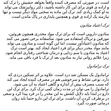
است. در صورتی که مصرف کننده واقعاً بخواهد حشیش را ترک کند
و اراده ی قوی برای این کار داشته باشید، دکتر روانپزشک می تواند
به او کمک زیادی کند. ترک این ماده به سختی مواد دیگر نیست و تنها
نیازمند یک اراده ی قوی و همچنین پایداری در پاک ماندن است.
ترک اعتیاد متادون
متادون دارویی است که برای ترک مواد مخدری همچون هروئین،
مورفین و تریاک استفاده می شود. متأسفانه برخی تصور می کنند
که متادون اعتیادآور نیست، اما این گونه است و متادون می تواند
مانند مواد مخدر دیکر برای فرد اعتیاد ایجاد کند. بهتر است ترک
اعتیاد به متادون با سم زدایی و درمان شناختی رفتاری انجام شود.
زیرا علائم روانی نیاز به متادون بعد از ترک با فرد باقی می ماند.
ترک ترامادول
ترامادول یک مسکن ضد درد است. علاوه بر اثر تسکین دردی که
دارد، نوعی نشاط و سرخوشی هم در مصرف کننده ایجاد می کند
که سبب مصرف بیش از اندازه و گاهی اعتیاد به آن می شود.
ترامادول را می توان در مدت زمان کمی ترک کرد. برای ترک این
دارو در ابتدا باید دلایل کشش به این مخدر را در فرد پیدا کرد و سعی
در برطرف کردن آن داشت. برای ترک این دارو حتما باید روان
درمانی صورت گیرد.