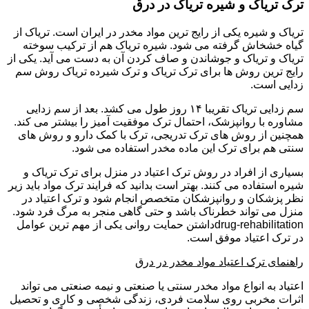
ترک تریاک و شیره تریاک در درق
تریاک و شیره یکی از رایج ترین مواد مخدر در ایران است. تریاک از
گیاه خشخاش گرفته می شود. شیره تریاک هم از ترکیب سوخته
تریاک و تریاک و جوشاندن و صاف کردن آن به دست می آید. یکی از
رایج ترین روش ها برای ترک تریاک و ترک شیرده تریاک روش سم
زدایی است.
سم زدایی تریاک تقریبا ۱۴ روز طول می کشد. بعد از سم زدایی
مشاوره با روانپزشک، احتمال ترک موفقیت آمیز را بیشتر می کند.
همچنین از روش های ترک تدریجی، ترک با کمک دارو و روش های
سنتی هم برای ترک این ماده مخدر استفاده می شود.
بسیاری از افراد در روش ترک اعتیاد در منزل برای ترک تریاک و
شیره استفاده می کنند. بهتر است بدانید که فرایند ترک مواد باید زیر
نظر پزشکان و روانپزشکان متخصص انجام شود و ترک اعتیاد در
منزل می تواند خطرناک باشد و حتی گاهی منجر به مرگ فرد شود.
drug-rehabilitationداشتن حمایت روانی یکی از مهم ترین عوامل
در ترک اعتیاد موفق است.
راهنمای ترک اعتیاد مواد مخدر در درق
اعتیاد به انواع مواد مخدر سنتی یا صنعتی و نیمه صنعتی می تواند
اثرات مخربی روی سلامت فردی، زندگی شخصی و کاری و تحصیل