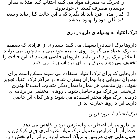
را تحریک به مصرف مواد می کند، اجتناب کند. مثلا به دیدار
دوستان مصرف کننده ی خود نرود.
کنار آمدن: فرد باید یاد بگیرد که با این حالت کنار بیاید و سعی
کند خُلق خود را بهبود ببخشد.
ترک اعتیاد به وسیله ی دارو در درق
داروها ترک اعتیاد را تسهیل می کنند. بسیاری از افرادی که تصمیم
به ترک اعتیاد می گیرند، روی تصمیم خود نمی مانند چون نمی توانند
با علائم ترک مواد کنار بیایند. داروهای خاصی هستند که این حالات را
تخفیف می دهند و ترک را برای فرد آسان تر می کنند.
داروهایی که برای ترک اعتیاد استفاده می شوند ممکن است برای
بیماران سرپایی و یا بیماران بستری شده در مراکز ترک اعتیاد تجویز
شوند. دوز مناسب هر بیمار با بیمار دیگر متفاوت است تا بهترین
اثربخشی در ترک مواد حاصل شود. داروهای مختلفی در برنامه ی
درمانی ترک مواد مخدر استفاده می شوند و هر کدام اثر خاصی
دارند. این داروها عبارت اند از:
ترک اعتیاد با بنزودیازپین
این دارو میزان اضطراب و استرس فرد را کاهش می دهد.
اضطراب از عوارض معمول ترک مواد اعتیادآوری چون کوکائین و
افیون هایی چون هروئین و تریاک است. این دارو اثر آرام بخش دارد.