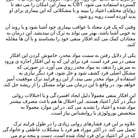
گسترده استفاده می شود. CBT به بیمار این امکان را می دهد تا
زوایای مختلف اعتیاد را ببیند و با مشکلاتی که این بیماری برای او
پدید آورده است روبه رو شود.
وقتی که یک فرد معتاد با عواقب بیماری خود آشنا شود و با روند آن
به خوبی آشنا باشد، بهتر می تواند به ترک آن بیندیشد. این درمان به
معتادان کمک می کند افکار منفی خود را بشناسند و با آن ها مقابله
کنند.
یکی از دلایل رفتن به سمت مواد مخدر، خاموش کردن این افکار
منفی در سر فرد است. فرد برای این که به این افکار اجازه ی ورود
به سرش را ندهد، به مواد مخدر روی می آورد. در صورتی که
مشکل اصلی فرد کشف شود و حل شود، فرد دیگر نیازی به
استفاده از مواد مخدر نمی بیند، از این رو فرایند ترک موفقیت آمیز
خواهد بود. در واقع با این درمان می تواند مشکل را از ریشه حل کند.
این افکار منفی معمولاً دلیل ایجاد افسردگی و یا اختلالات روانی
دیگر در کنار اعتیاد هستند. این اختلال ها هم باعث مصرف بیشتر
مواد شده و اعتیاد را تشدید می کند. در این موارد معمولا به
متخصص نورولوژی یا روانشناس نیاز است.
علاوه بر این فرد فشارهای روانی زیادی را در طول فرایند ترک
تحمل می کند. در اکثر موراد هم فرد با مشکلات عاطفی و خانوادگی
که در اثر اعتیاد برای فرد ایجاد شده است، دست و پنجه نرم می