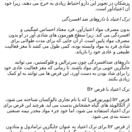
پزشکان در تجویز این دارو احتیاط زیادی به خرج می دهند، زیرا خود
آن اعتیادآور است.
ترک اعتیاد با داروهای ضد افسردگی
بدون مصرف مواد اعتیارآور، فرد معتاد احساس غمگینی و
افسردگی می کند. زیرا سطح هورمون های شادی آور در او بدون
مصرف مواد پایین است. از آن جایی که برای مدت طولانی برای
شادی فرد به مواد وابسته بوده، کمی طول می کشد تا مغز فعالیت
طبیعی و عادی خود را بازیابد.
داروهای ضدافسردگی چون سرترالین و فلوکستین، می توانند
جایگزین خوبی برای مواد باشند. تا زمانی که مغز فعالیت عادی خود
را برای شاد بودن به دست آورد، این قرص ها می توانند به او کمک
زیادی بکنند.
ترک اعتیاد با قرص B۲
قرص b۲ (بوپرنورفین) که با نام تجاری نالوکسان شناخته می شود،
از آلکالویئد های گیاه خشخاش بدست می آید. هرچند این قرص برای
ترک اعتیاد استفاده می شود، اما خود جزء مواد مخدر نیمه صنعتی
دسته بندی می شود.
از قرص b۲ برای ترک اعتیاد به عنوان جایگزین ترامادول و متادون