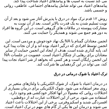
می کند نسبت به آسیب ها و پیامدهای اعتیاد شناخت پیدا کند.
پیامدهای اعتیاد می تواند شامل پیامدهای اجتماعی، عاطفی، روانی
و جسمی باشد.
روش ۱۲ قدم ترک مواد در درق با پذیرش آغاز می شود و بعد از آن
نوبت تسلیم شدن به یک قدرت بالاتر است. بعد از آن نوبت به
مشارکت پیوسته در ملاقات های گروهی است. در این گروه ها افراد
به دور هم جمع می شوند و همدیگر را حمایت می کنند.
انجمن معتادان گمنام یا NA یک نهاد خودجوش و مردمی است. این
انجمن توسط افرادی که درگیر اعتیاد بوده اند و از آن نجات پیدا کره
اند، پایه گذاری شده است. هدف از ایجاد این انجمن حمایت از سایر
معتادان برای رهایی از چنگال اعتیاد است. عضویت در جلسات NA
این انجمن رایگان است و هر کسی که بخواهد از شر اعتیاد نجات پیدا
کند، می تواند در این گردهمایی ها شرکت کند.
ترک اعتیاد با شوک درمانی در درق
در درمان اعتیاد با شوک، از شوک الکتریکی با ولتاژهای متغیر بر
روی مغز استفاده می شود. شوک الکتریکی برای درمان بسیاری از
اختلالات روانی که معمولاً در آنها افکار خودکشی هم وجود دارد،
استفاده می شود. برخی از این اختلالات عبارت اند از دوقطبی،
افسردگی شدید و اسکیزوفرنی. برخی از این اختلالات باعث اعتیاد
می شوند و درمان این ها یکی از گام های مهم در ترک اعتیاد است.