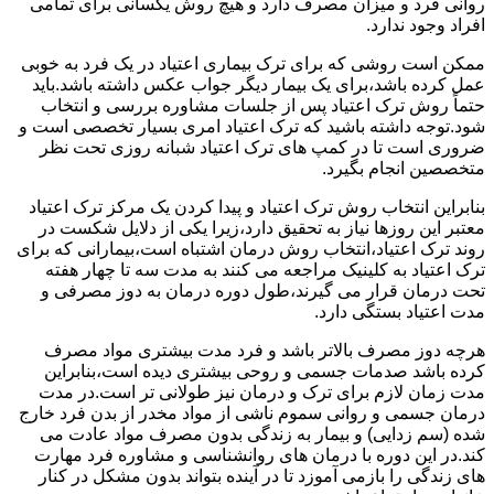
روانی فرد و میزان مصرف دارد و هیچ روش یکسانی برای تمامی
افراد وجود ندارد.
ممکن است روشی که برای ترک بیماری اعتیاد در یک فرد به خوبی
عمل کرده باشد،برای یک بیمار دیگر جواب عکس داشته باشد.باید
حتماً روش ترک اعتیاد پس از جلسات مشاوره بررسی و انتخاب
شود.توجه داشته باشید که ترک اعتیاد امری بسیار تخصصی است و
ضروری است تا در کمپ های ترک اعتیاد شبانه روزی تحت نظر
متخصصین انجام بگیرد.
بنابراین انتخاب روش ترک اعتیاد و پیدا کردن یک مرکز ترک اعتیاد
معتبر این روزها نیاز به تحقیق دارد،زیرا یکی از دلایل شکست در
روند ترک اعتیاد،انتخاب روش درمان اشتباه است،بیمارانی که برای
ترک اعتیاد به کلینیک مراجعه می کنند به مدت سه تا چهار هفته
تحت درمان قرار می گیرند،طول دوره درمان به دوز مصرفی و
مدت اعتیاد بستگی دارد.
هرچه دوز مصرف بالاتر باشد و فرد مدت بیشتری مواد مصرف
کرده باشد صدمات جسمی و روحی بیشتری دیده است،بنابراین
مدت زمان لازم برای ترک و درمان نیز طولانی تر است.در مدت
درمان جسمی و روانی سموم ناشی از مواد مخدر از بدن فرد خارج
شده (سم زدایی) و بیمار به زندگی بدون مصرف مواد عادت می
کند.در این دوره با درمان های روانشناسی و مشاوره فرد مهارت
های زندگی را بازمی آموزد تا در آینده بتواند بدون مشکل در کنار