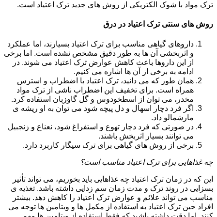
ترک مواد با شوک الکتریکی از روش های جدید ترک اعتیاد است.
روش های سنتی ترک اعتیاد در درق
داروهای گیاهی مناسب برای ترک اعتیاد بسیارند، اما عملکرد
و اثربخشی آن ها به طور دقیق مشخص نشده است. اما برخی
از این داروها باعث کاهش عوارض ترک اعتیاد می شوند. در
ادامه به برخی از آن ها اشاره می کنیم.
همان طور که می دانید، ترک اعتیاد با اضطراب و استرس
همراه است. برای تخفیف این اضطراب ناشی از ترک مواد
مخدر، می توان از اسطخودوس و گل گاوزبان استفاده کرد.
اگر فرد دچار اسهال و دل پیچه شود می توان به او ریشه ی
مارشمالو داد.
در صورتی که فرد دچار تهوع و استفراغ شود، نعناع و زنجبیل
می توانند بسیار اثربخش باشند.
برخی از روش های گیاهی برای ترک سیگار کاربرد دارد.
چه غذاهایی برای ترک اعتیاد مناسب است؟
این که در زمان ترک اعتیاد چه غذاهایی باید بخوریم، می تواند تأثیر
بسزایی در روند ترک و مدت زمان سم زدایی داشته باشد. تغذیه ی
مناسب می تواند علائم و عوارض ترک اعتیاد را کاهش دهد. بیشتر
افراد حین ترک اعتیاد به استفاده از مکمل ها و ویتامین ها توجه می
کنند. اما دقت داشته باشید که فقط استفاده از ویتامین ها مهم