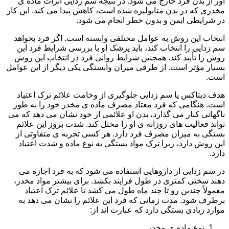
آور از بدن فرد خارج می شود. در نتیجه سم زدایی اثرات ماده ی
مخدری که در بدن متابولیزه شده است، کاهش پیدا می کند. این کار
در شرایطی ایمن و بدون خطر انجام می شود.
انتخاب این روش به عوامل مختلفی وابسته است. اگر فرد بخواهد
سم زدایی را انتخاب کند، باید پزشک او با بررسی شرایط فرد این
روش را تأیید کند. همچنین شرایط روانی فرد در انتخاب این روش
بسیار مؤثر است. از طرفی میزان وابستگی یکی دیگر از این عوامل
است.
هدف دیتاکس یا سم زدایی جلوگیری از وخامت علائم ترک اعتیاد
است. هنگامی که فرد معتاد مصرف ماده ی مخدر خود را به طور
ناگهانی کنار می گذارد، بدن او علائمی از خود نشان می دهد که می
تواند فعالیت های روزانه ی او را مختل کند. شدت بروز این علائم
بستگی به میزان مصرف فرد دارد. هر کسی تجربه ی متفاوتی از
این روش دارد، زیرا ترک مواد بستگی به نوع ماده و شدت اعتیاد
دارد.
در سم زدایی از داروهایی استفاده می شود که به فرد اجازه می
دهند سختی کمتری در طول فرایند بکشد. برای بیشتر مواد مخدر،
معمولاً چندین رو تا چند ماه طول می کشد تا علائم ترک اعتیاد
برطرف شود. مدت زمانی که فرد این علائم را نشان می دهد به
موارد زیادی بستگی دارد که عبارت اند از:
نوع ماده ی مخدر