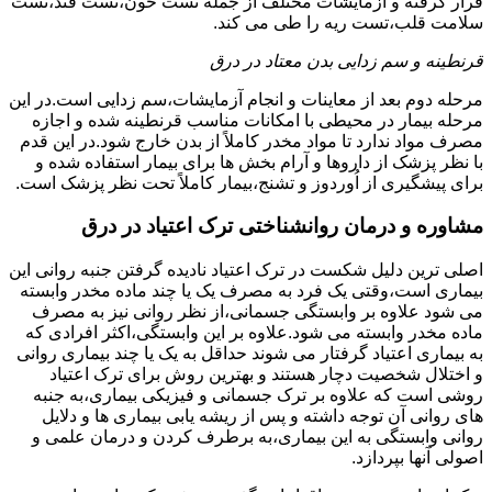
قرار گرفته و آزمایشات مختلف از جمله تست خون،تست قند،تست
سلامت قلب،تست ریه را طی می کند.
قرنطینه و سم زدایی بدن معتاد در درق
مرحله دوم بعد از معاینات و انجام آزمایشات،سم زدایی است.در این
مرحله بیمار در محیطی با امکانات مناسب قرنطینه شده و اجازه
مصرف مواد ندارد تا مواد مخدر کاملاً از بدن خارج شود.در این قدم
با نظر پزشک از داروها و آرام بخش ها برای بیمار استفاده شده و
برای پیشگیری از اُوردوز و تشنج،بیمار کاملاً تحت نظر پزشک است.
مشاوره و درمان روانشناختی ترک اعتیاد در درق
اصلی ترین دلیل شکست در ترک اعتیاد نادیده گرفتن جنبه روانی این
بیماری است،وقتی یک فرد به مصرف یک یا چند ماده مخدر وابسته
می شود علاوه بر وابستگی جسمانی،از نظر روانی نیز به مصرف
ماده مخدر وابسته می شود.علاوه بر این وابستگی،اکثر افرادی که
به بیماری اعتیاد گرفتار می شوند حداقل به یک یا چند بیماری روانی
و اختلال شخصیت دچار هستند و بهترین روش برای ترک اعتیاد
روشی است که علاوه بر ترک جسمانی و فیزیکی بیماری،به جنبه
های روانی آن توجه داشته و پس از ریشه یابی بیماری ها و دلایل
روانی وابستگی به این بیماری،به برطرف کردن و درمان علمی و
اصولی آنها بپردازد.