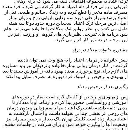
ترک اعتیاد به مجموعه اقداماتی گفته می شود که برای رهایی
فیزیکی و روانی فرد از دام اعتیاد به کار گرفته می شود تا فرد معتاد
مصرف ماده مخدر را قطع کرده و به زندگی سالم و طبیعی قبل از
اعتیاد برسد.پس از طی دوره سم زدایی بازیابی روح و روان بیمار
اصلی ترین مرحله ترک اعتیاد است.این دوره حدود دو تا سه هفته
طول می کشد و با نظر روانپزشک ملاقات با خانواده می تواند انجام
شود،برنامه های تفریحی نظیر بازی های گروهی و ورزشی نیز در
این مرحله در دستور کار قرار می گیرد.
مشاوره خانواده معتاد در درق
نقش خانواده در درمان اعتیاد را به هیچ وجه نمی توان نادیده
گرفت.در کنار درمان روانی بیمار،خانواده و نزدیکان نیز باید مشاوره
های لازم برای نوع برخورد با معتاد بهبود یافته را آموزش ببینند تا بعد
از بهبودی و ترخیص از کلینیک فرد دوباره به مصرف تمایل پیدا نکند.
پیگیری بعد از ترخیص معتاد
پس از بهبودی و ترخیص از کلینیک لازم است بیمار در دوره های
آموزشی و روانشناسی حضور پیدا کرده و ارتباط او با مددکار تا
مدتی ادامه داشته باشد.ترک اعتیاد تنها با سم زدایی و بدون درمان
های روحی اثر بخشی چندانی نخواهد داشت و احتمال بازگشت به
اعتیاد بسیار زیاد است.کلینیک تهران پاک بعد از ترخیص بیماران نیز
وضعیت آنها را پیگیری خواهد نمود و برای شرکت در جلسات مختلف
از ایشان دعوت می شود.