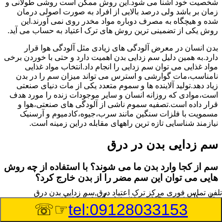
شخصیت خود آشنا می شود.این روش ممکن است روشی طولانی و
زمان بر باشد ولی درصد بالایی از افراد به صورت اصولی درمان
شده و هیچگاه به مصرف دوباره مواد مخدر روی نمی آورند.این
روش یکی از تضمینی ترین روش های ترک اعتیاد به حساب می آید.
بدن انسان در معرض آلودگی های زیادی مثل آلودگی هوا قرار
دارد.به همین دلیل سم زدایی بدن اهمیت دارد و حتی با خوردن برخی
مواد غذایی می توان سم زدایی را انجام داد.انتخاب مواد غذایی
نامناسب،مات گوارشی و استرس می تواند میزان سم را در بدن
زیاد دهد.تولید آلاینده ها و سموم متعدد یکی از مات دنیای صنعتی
است،موادی که روزانه انسان و سایر موجودات زنده را مورد هدف
قرار داده است.تصفیه سموم ناشی از آلودگی های صنعتی،هوا و
مسمویت با فلزات سنگین مانند سرب،جیوه،کادمیوم و آرسنیک
نیازمند شناسایی تازه ترین راههای مقابله دراین زمینه است.
سم زدایی بدن در درق
سم از کجا وارد بدن ما می شوند؟ با استفاده از چه روش
هایی می توان این سم مضر را از بدن خارج کرد؟
تلفن تماس فوری
مرکز ترک اعتیاد درق,سم زدایی بدن درق
بطور کلی سم موجود در بدن به دو گروه عمده تقسیم می
☞☏
tel:09128033153
شوند.بخش بزرگی از این سموم مثل مواد به جا مانده از سموم
گیاهی و آفت کش ها،فلزات سنگین ناشی از آلودگی هوا،انواع