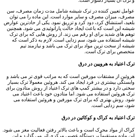
و ترک آن بسیار دشوار است.
عوامل تعیین کننده در ترک شیشه شامل مدت زمان مصرف، سن
مصرف، میزان مصرف و سایر موارد است. این ماده را می توان
بلعید، استنشاق کرد، دود کرد و تزریق نمود. یکی از حادترین عوارض
شیشه این است که باعث ایجاد حالت پارانوئیدی می شود. همچنین
توهم های شدید برای او رقم می زند. از روش هایی که برای ترک
شیشه استفاده می شود، سم زدایی است. لازم به ذکر است که
شیشه از سخت ترین مواد برای ترک می باشد و نیازمند تیم
متخصص برای ترک است.
ترک اعتیاد به هرویین در درق
هروئین از مشتقات مورفین است که به مراتب قوی تر می باشد و
وابستگی بیشتری در فرد ایجاد می کند. هروئین معمولا ترک بسیار
سختی دارد و در بیشتر کمپ های ترک اعتیاد از روش متادون برای
ترک هروئین استفاده می شود. اما متادون خود باعث اعتیاد می
شود. روش بهتری که برای ترک مورفین و هروئین استفاده می
شود، سم زدایی است.
ترک اعتیاد به کراک و کوکائین در درق
کراک از مواد محرک است و باعث بالاتر رفتن فعالیت مغز می شود.
این ماده مستقیماً بر دستگاه عصبی مرکزی اثر می گذارد و این