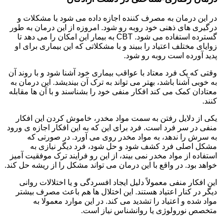
در این درمان به مصرف کننده اجازه داده می شود با مشکلات و
درگیری های ذهنی خود روبه رو شود. امروزه از این درمان به طور
گسترده استفاده می شود. CBT به بیمار این امکان را می دهد تا
زوایای مختلف اعتیاد را ببیند و با مشکلاتی که این بیماری برای او
پدید آورده است روبه رو شود.
وقتی که یک فرد معتاد با عواقب بیماری خود آشنا شود و با روند آن
به خوبی آشنا باشد، بهتر می تواند به ترک آن بیندیشد. این درمان به
معتادان کمک می کند افکار منفی خود را بشناسند و با آن ها مقابله
کنند.
یکی از دلایل رفتن به سمت مواد مخدر، خاموش کردن این افکار
منفی در سر فرد است. فرد برای این که به این افکار اجازه ی ورود
به سرش را ندهد، به مواد مخدر روی می آورد. در صورتی که
مشکل اصلی فرد کشف شود و حل شود، فرد دیگر نیازی به
استفاده از مواد مخدر نمی بیند، از این رو فرایند ترک موفقیت آمیز
خواهد بود. در واقع با این درمان می تواند مشکل را از ریشه حل کند.
این افکار منفی معمولاً دلیل ایجاد افسردگی و یا اختلالات روانی
دیگر در کنار اعتیاد هستند. این اختلال ها هم باعث مصرف بیشتر
مواد شده و اعتیاد را تشدید می کند. در این موارد معمولا به
متخصص نورولوژی یا روانشناس نیاز است.