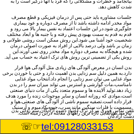
بیانجامد و خطرات و مشکلاتی را که فرد با آنها درگیر است را به
شدت کاهش دهد.
جلسات مشاوره باید حتی پس از درمان فیزیکی و قطع مصرف
مواد مخدر ادامه داشته باشد تا از مصرف دوباره و عود بیماری
جلوگیری شود.در این جلسات اعتماد به نفس بیمار بالا می رود و
قدم به قدم به سمت بهبودی پیش رفته و با جنبه ها و ابعاد مختلف
شخصیت خود آشنا می شود.این روش ممکن است روشی طولانی و
زمان بر باشد ولی درصد بالایی از افراد به صورت اصولی درمان
شده و هیچگاه به مصرف دوباره مواد مخدر روی نمی آورند.این
روش یکی از تضمینی ترین روش های ترک اعتیاد به حساب می آید.
بدن انسان در معرض آلودگی های زیادی مثل آلودگی هوا قرار
دارد.به همین دلیل سم زدایی بدن اهمیت دارد و حتی با خوردن برخی
مواد غذایی می توان سم زدایی را انجام داد.انتخاب مواد غذایی
نامناسب،مات گوارشی و استرس می تواند میزان سم را در بدن
زیاد دهد.تولید آلاینده ها و سموم متعدد یکی از مات دنیای صنعتی
است،موادی که روزانه انسان و سایر موجودات زنده را مورد هدف
قرار داده است.تصفیه سموم ناشی از آلودگی های صنعتی،هوا و
مسمویت با فلزات سنگین مانند سرب،جیوه،کادمیوم و آرسنیک
تلفن تماس فوری
مرکز ترک اعتیاد دشت آزادگان,سم زدایی بدن
نیازمند شناسایی تازه ترین راههای مقابله دراین زمینه است.
دشت آزادگان
☞☏
tel:09128033153
سم زدایی بدن در دشت آزادگان