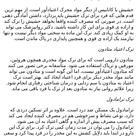
حشیش یا کانابیس از دیگر مواد محرک اعتیادآور است. از مهم ترین
قدم هایی که فرد برای ترک حشیش باید بردارد، داشتن آمادگی ذهنی
است. در صورتی که مصرف کننده واقعاً بخواهد حشیش را ترک کند
و اراده ی قوی برای این کار داشته باشید، دکتر روانپزشک می تواند
به او کمک زیادی کند. ترک این ماده به سختی مواد دیگر نیست و تنها
نیازمند یک اراده ی قوی و همچنین پایداری در پاک ماندن است.
ترک اعتیاد متادون
متادون دارویی است که برای ترک مواد مخدری همچون هروئین،
مورفین و تریاک استفاده می شود. متأسفانه برخی تصور می کنند
که متادون اعتیادآور نیست، اما این گونه است و متادون می تواند
مانند مواد مخدر دیکر برای فرد اعتیاد ایجاد کند. بهتر است ترک
اعتیاد به متادون با سم زدایی و درمان شناختی رفتاری انجام شود.
زیرا علائم روانی نیاز به متادون بعد از ترک با فرد باقی می ماند.
ترک ترامادول
ترامادول یک مسکن ضد درد است. علاوه بر اثر تسکین دردی که
دارد، نوعی نشاط و سرخوشی هم در مصرف کننده ایجاد می کند
که سبب مصرف بیش از اندازه و گاهی اعتیاد به آن می شود.
ترامادول را می توان در مدت زمان کمی ترک کرد. برای ترک این
دارو در ابتدا باید دلایل کشش به این مخدر را در فرد پیدا کرد و سعی