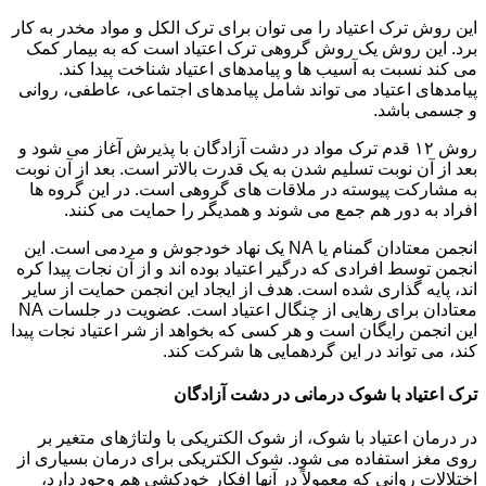
این روش ترک اعتیاد را می توان برای ترک الکل و مواد مخدر به کار
برد. این روش یک روش گروهی ترک اعتیاد است که به بیمار کمک
می کند نسبت به آسیب ها و پیامدهای اعتیاد شناخت پیدا کند.
پیامدهای اعتیاد می تواند شامل پیامدهای اجتماعی، عاطفی، روانی
و جسمی باشد.
روش ۱۲ قدم ترک مواد در دشت آزادگان با پذیرش آغاز می شود و
بعد از آن نوبت تسلیم شدن به یک قدرت بالاتر است. بعد از آن نوبت
به مشارکت پیوسته در ملاقات های گروهی است. در این گروه ها
افراد به دور هم جمع می شوند و همدیگر را حمایت می کنند.
انجمن معتادان گمنام یا NA یک نهاد خودجوش و مردمی است. این
انجمن توسط افرادی که درگیر اعتیاد بوده اند و از آن نجات پیدا کره
اند، پایه گذاری شده است. هدف از ایجاد این انجمن حمایت از سایر
معتادان برای رهایی از چنگال اعتیاد است. عضویت در جلسات NA
این انجمن رایگان است و هر کسی که بخواهد از شر اعتیاد نجات پیدا
کند، می تواند در این گردهمایی ها شرکت کند.
ترک اعتیاد با شوک درمانی در دشت آزادگان
در درمان اعتیاد با شوک، از شوک الکتریکی با ولتاژهای متغیر بر
روی مغز استفاده می شود. شوک الکتریکی برای درمان بسیاری از
اختلالات روانی که معمولاً در آنها افکار خودکشی هم وجود دارد،