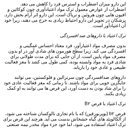
این دارو میزان اضطراب و استرس فرد را کاهش می دهد.
اضطراب از عوارض معمول ترک مواد اعتیادآوری چون کوکائین و
افیون هایی چون هروئین و تریاک است. این دارو اثر آرام بخش دارد.
پزشکان در تجویز این دارو احتیاط زیادی به خرج می دهند، زیرا خود
آن اعتیادآور است.
ترک اعتیاد با داروهای ضد افسردگی
بدون مصرف مواد اعتیارآور، فرد معتاد احساس غمگینی و
افسردگی می کند. زیرا سطح هورمون های شادی آور در او بدون
مصرف مواد پایین است. از آن جایی که برای مدت طولانی برای
شادی فرد به مواد وابسته بوده، کمی طول می کشد تا مغز فعالیت
طبیعی و عادی خود را بازیابد.
داروهای ضدافسردگی چون سرترالین و فلوکستین، می توانند
جایگزین خوبی برای مواد باشند. تا زمانی که مغز فعالیت عادی خود
را برای شاد بودن به دست آورد، این قرص ها می توانند به او کمک
زیادی بکنند.
ترک اعتیاد با قرص B۲
قرص b۲ (بوپرنورفین) که با نام تجاری نالوکسان شناخته می شود،
از آلکالویئد های گیاه خشخاش بدست می آید. هرچند این قرص برای
ترک اعتیاد استفاده می شود، اما خود جزء مواد مخدر نیمه صنعتی