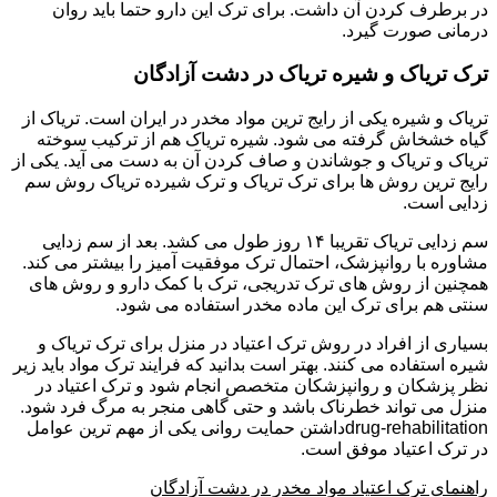
در برطرف کردن آن داشت. برای ترک این دارو حتما باید روان
درمانی صورت گیرد.
ترک تریاک و شیره تریاک در دشت آزادگان
تریاک و شیره یکی از رایج ترین مواد مخدر در ایران است. تریاک از
گیاه خشخاش گرفته می شود. شیره تریاک هم از ترکیب سوخته
تریاک و تریاک و جوشاندن و صاف کردن آن به دست می آید. یکی از
رایج ترین روش ها برای ترک تریاک و ترک شیرده تریاک روش سم
زدایی است.
سم زدایی تریاک تقریبا ۱۴ روز طول می کشد. بعد از سم زدایی
مشاوره با روانپزشک، احتمال ترک موفقیت آمیز را بیشتر می کند.
همچنین از روش های ترک تدریجی، ترک با کمک دارو و روش های
سنتی هم برای ترک این ماده مخدر استفاده می شود.
بسیاری از افراد در روش ترک اعتیاد در منزل برای ترک تریاک و
شیره استفاده می کنند. بهتر است بدانید که فرایند ترک مواد باید زیر
نظر پزشکان و روانپزشکان متخصص انجام شود و ترک اعتیاد در
منزل می تواند خطرناک باشد و حتی گاهی منجر به مرگ فرد شود.
drug-rehabilitationداشتن حمایت روانی یکی از مهم ترین عوامل
در ترک اعتیاد موفق است.
راهنمای ترک اعتیاد مواد مخدر در دشت آزادگان