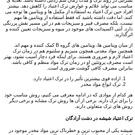
بسزایی در روند ترک و مدت زمان سم زدایی داشته باشد. تغذیه ی
مناسب می تواند علائم و عوارض ترک اعتیاد را کاهش دهد. بیشتر
افراد حین ترک اعتیاد به استفاده از مکمل ها و ویتامین ها توجه می
کنند. اما دقت داشته باشید که فقط استفاده از ویتامین ها مهم
نیست، بلکه مصرف فیبر و سبزیجات هم در این مسیر نقش پررنگی
دارد. آنتی اکسیدانت های موجود در میوه و سبزیجات تعیین کننده و
اثرگذارند.
از میان ویتامین ها، ویتامین های گروه B کمک کننده و مهم اند.
همچنین مواد معدنی همچون منیزیم و سلنیوم هم در زمان ترک
اعتیاد لازم و ضروری هستند. برای اینکه فرد دچار آسیب نشود، بهتر
است مصرف پروتئین او در زمان ترک مواد منظم و کافی باشد.
بنابراین مصرف کافی گوشت ضروری است.
اراده قوی بیشترین تأثیر را در ترک اعتیاد دارد.
ترک انواع مواد مخدر
هر کدام از موادی که در ادامه معرفی می کنیم، روش مناسب خود
را برای ترک دارند. برخی از آن ها روش ترک مشابه و برخی دیگر
روش های ترک متفاوتی دارند.
ترک اعتیاد شیشه در دشت آزادگان
شیشه یکی از محبوب ترین و خطرناک ترین مواد مخدر موجود در