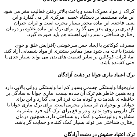
کراک از مواد محرک است و باعث بالاتر رفتن فعالیت مغز می شود.
این ماده مستقیماً بر دستگاه عصبی مرکزی اثر می گذارد و این
یعنی فاجعه. این ماده مخدر بسیار مخرب است و اثرات جبران
ناپذیری بر روی مغز می گذارد. برای ترک این ماده علاوه بر درمان
رفتاری شناختی، سم زدایی آهسته هم باید صورت گیرد.
مصرف کوکائین با ایجاد حس سرخوشی (افزایش خلق و خوی
شدید) باعث می شود مغز مقادیر بیشتری از مواد شیمیایی آزاد کند.
اما، اثرات کوکائین بر سایر قسمت های بدن می تواند بسیار جدی یا
حتی کشنده باشد.
ترک اعتیاد ماری جوانا در دشت آزادگان
ماریجوانا وابستگی جسمی بسیار کم اما وابستگی روانی بالایی دارد
و به همین خاطر هم ترک آن ساده نیست. ماری جوانا به سادگی بر
حافظه ی بلندمدت و کوتاه مدت فرد اثر می گذارد و این برای
جوانان و نوجوانان اثر بسیار مخربی است. برای ترک ماری جوانا یا
گل دارویی وجود ندارد و در واقع برای ترک گل، فرد بیشتر به
مشاوره روانپزشکی و کمک روانشناختی دارد. همچنین درمان
رفتاری شناختی می تواند بسیار کمک کننده و حمایت گر باشد.
ترک اعتیاد حشیش در دشت آزادگان