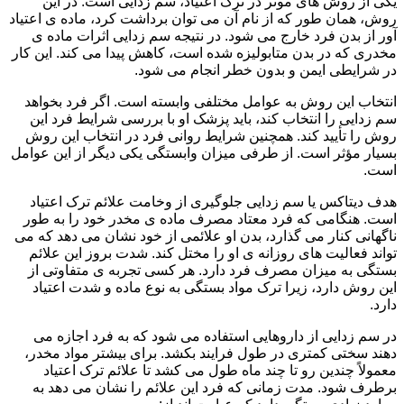
یکی از روش های موثر در ترک اعتیاد، سم زدایی است. در این
روش، همان طور که از نام آن می توان برداشت کرد، ماده ی اعتیاد
آور از بدن فرد خارج می شود. در نتیجه سم زدایی اثرات ماده ی
مخدری که در بدن متابولیزه شده است، کاهش پیدا می کند. این کار
در شرایطی ایمن و بدون خطر انجام می شود.
انتخاب این روش به عوامل مختلفی وابسته است. اگر فرد بخواهد
سم زدایی را انتخاب کند، باید پزشک او با بررسی شرایط فرد این
روش را تأیید کند. همچنین شرایط روانی فرد در انتخاب این روش
بسیار مؤثر است. از طرفی میزان وابستگی یکی دیگر از این عوامل
است.
هدف دیتاکس یا سم زدایی جلوگیری از وخامت علائم ترک اعتیاد
است. هنگامی که فرد معتاد مصرف ماده ی مخدر خود را به طور
ناگهانی کنار می گذارد، بدن او علائمی از خود نشان می دهد که می
تواند فعالیت های روزانه ی او را مختل کند. شدت بروز این علائم
بستگی به میزان مصرف فرد دارد. هر کسی تجربه ی متفاوتی از
این روش دارد، زیرا ترک مواد بستگی به نوع ماده و شدت اعتیاد
دارد.
در سم زدایی از داروهایی استفاده می شود که به فرد اجازه می
دهند سختی کمتری در طول فرایند بکشد. برای بیشتر مواد مخدر،
معمولاً چندین رو تا چند ماه طول می کشد تا علائم ترک اعتیاد
برطرف شود. مدت زمانی که فرد این علائم را نشان می دهد به