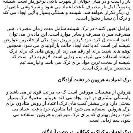
بازار است و در میان جوانان از شهرت بالایی برخوردار است. شیشه
معمولاً با یک بار مصرف باعث اعتیاد می شود و سرخوشی ناشی از
آن دیگر تکرار نخواهد شد. شیشه وابستگی بسیار بالایی ایجاد می کند
و ترک آن بسیار دشوار است.
عوامل تعیین کننده در ترک شیشه شامل مدت زمان مصرف، سن
مصرف، میزان مصرف و سایر موارد است. این ماده را می توان
بلعید، استنشاق کرد، دود کرد و تزریق نمود. یکی از حادترین عوارض
شیشه این است که باعث ایجاد حالت پارانوئیدی می شود. همچنین
توهم های شدید برای او رقم می زند. از روش هایی که برای ترک
شیشه استفاده می شود، سم زدایی است. لازم به ذکر است که
شیشه از سخت ترین مواد برای ترک می باشد و نیازمند تیم
متخصص برای ترک است.
ترک اعتیاد به هرویین در دشت آزادگان
هروئین از مشتقات مورفین است که به مراتب قوی تر می باشد و
وابستگی بیشتری در فرد ایجاد می کند. هروئین معمولا ترک بسیار
سختی دارد و در بیشتر کمپ های ترک اعتیاد از روش متادون برای
ترک هروئین استفاده می شود. اما متادون خود باعث اعتیاد می
شود. روش بهتری که برای ترک مورفین و هروئین استفاده می
شود، سم زدایی است.
ترک اعتیاد به کراک و کوکائین در دشت آزادگان