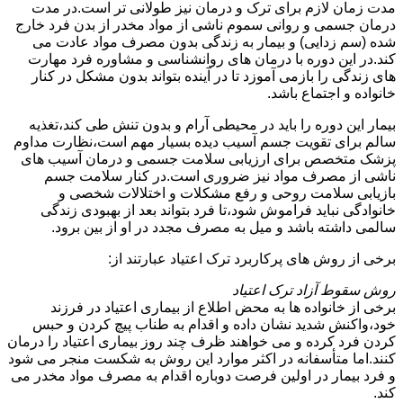
مدت زمان لازم برای ترک و درمان نیز طولانی تر است.در مدت
درمان جسمی و روانی سموم ناشی از مواد مخدر از بدن فرد خارج
شده (سم زدایی) و بیمار به زندگی بدون مصرف مواد عادت می
کند.در این دوره با درمان های روانشناسی و مشاوره فرد مهارت
های زندگی را بازمی آموزد تا در آینده بتواند بدون مشکل در کنار
خانواده و اجتماع باشد.
بیمار این دوره را باید در محیطی آرام و بدون تنش طی کند،تغذیه
سالم برای تقویت جسم آسیب دیده بسیار مهم است،نظارت مداوم
پزشک متخصص برای ارزیابی سلامت جسمی و درمان آسیب های
ناشی از مصرف مواد نیز ضروری است.در کنار سلامت جسم
بازیابی سلامت روحی و رفع مشکلات و اختلالات شخصی و
خانوادگی نباید فراموش شود،تا فرد بتواند بعد از بهبودی زندگی
سالمی داشته باشد و میل به مصرف مجدد در او از بین برود.
برخی از روش های پرکاربرد ترک اعتیاد عبارتند از:
روش سقوط آزاد ترک اعتیاد
برخی از خانواده ها به محض اطلاع از بیماری اعتیاد در فرزند
خود،واکنش شدید نشان داده و اقدام به طناب پیچ کردن و حبس
کردن فرد کرده و می خواهند ظرف چند روز بیماری اعتیاد را درمان
کنند.اما متأسفانه در اکثر موارد این روش به شکست منجر می شود
و فرد بیمار در اولین فرصت دوباره اقدام به مصرف مواد مخدر می
کند.