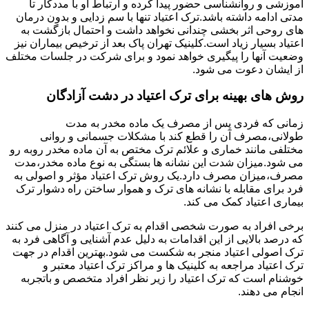
آموزشی و روانشناسی حضور پیدا کرده و ارتباط او با مددکار تا
مدتی ادامه داشته باشد.ترک اعتیاد تنها با سم زدایی و بدون درمان
های روحی اثر بخشی چندانی نخواهد داشت و احتمال بازگشت به
اعتیاد بسیار زیاد است.کلینیک تهران پاک بعد از ترخیص بیماران نیز
وضعیت آنها را پیگیری خواهد نمود و برای شرکت در جلسات مختلف
از ایشان دعوت می شود.
روش های بهینه برای ترک اعتیاد در دشت آزادگان
زمانی که فردی پس از مصرف یک ماده مخدر به مدت
طولانی،مصرف آن را قطع کند با مشکلات جسمانی و روانی
مختلفی مانند خماری و علائم ترک مختص به آن ماده مخدر روبه رو
می شود.میزان شدت این نشانه ها بستگی به نوع ماده مخدر،مدت
مصرف،میزان مصرف دارد.یک روش ترک اعتیاد مؤثر و اصولی به
فرد برای مقابله با نشانه های ترک و هموار ساختن راه دشوار ترک
بیماری اعتیاد کمک می کند.
برخی افراد به صورت شخصی اقدام به ترک اعتیاد در منزل می کنند
که درصد بالایی از این اقدامات به دلیل عدم آشنایی و آگاهی فرد به
ترک اصولی اعتیاد منجر به شکست می شود.بهترین اقدام در جهت
ترک اعتیاد مراجعه به کلینیک ها و مراکز ترک اعتیاد معتبر و
خوشنام است که ترک اعتیاد را زیر نظر افراد متخصص و باتجربه
انجام می دهند.