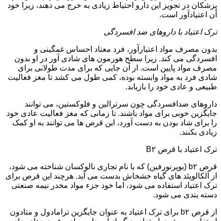
پزشکان در تجویز این دارو احتیاط زیادی به خرج می دهند، زیرا خود
آن اعتیادآور است.
ترک اعتیاد با داروهای ضد افسردگی
بدون مصرف مواد اعتیارآور، فرد معتاد احساس غمگینی و
افسردگی می کند. زیرا سطح هورمون های شادی آور در او بدون
مصرف مواد پایین است. از آن جایی که برای مدت طولانی برای
شادی فرد به مواد وابسته بوده، کمی طول می کشد تا مغز فعالیت
طبیعی و عادی خود را بازیابد.
داروهای ضدافسردگی چون سرترالین و فلوکستین، می توانند
جایگزین خوبی برای مواد باشند. تا زمانی که مغز فعالیت عادی خود
را برای شاد بودن به دست آورد، این قرص ها می توانند به او کمک
زیادی بکنند.
ترک اعتیاد با قرص B۲
قرص b۲ (بوپرنورفین) که با نام تجاری نالوکسان شناخته می شود،
از آلکالویئد های گیاه خشخاش بدست می آید. هرچند این قرص برای
ترک اعتیاد استفاده می شود، اما خود جزء مواد مخدر نیمه صنعتی
دسته بندی می شود.
از قرص b۲ برای ترک اعتیاد به عنوان جایگزین ترامادول و متادون