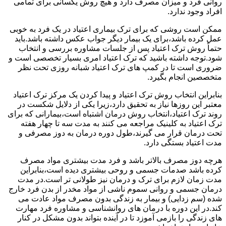
روانی فرد و میزان مصرف دارد و هیچ روش یکسانی برای تمامی
افراد وجود ندارد.
ممکن است روشی که برای ترک بیماری اعتیاد در یک فرد به خوبی
عمل کرده باشد،برای یک بیمار دیگر جواب عکس داشته باشد.باید
حتماً روش ترک اعتیاد پس از جلسات مشاوره بررسی و انتخاب
شود.توجه داشته باشید که ترک اعتیاد امری بسیار تخصصی است و
ضروری است تا در کمپ های ترک اعتیاد شبانه روزی تحت نظر
متخصصین انجام بگیرد.
بنابراین انتخاب روش ترک اعتیاد و پیدا کردن یک مرکز ترک اعتیاد
معتبر این روزها نیاز به تحقیق دارد،زیرا یکی از دلایل شکست در
روند ترک اعتیاد،انتخاب روش درمان اشتباه است،بیمارانی که برای
ترک اعتیاد به کلینیک مراجعه می کنند به مدت سه تا چهار هفته
تحت درمان قرار می گیرند،طول دوره درمان به دوز مصرفی و
مدت اعتیاد بستگی دارد.
هرچه دوز مصرف بالاتر باشد و فرد مدت بیشتری مواد مصرف
کرده باشد صدمات جسمی و روحی بیشتری دیده است،بنابراین
مدت زمان لازم برای ترک و درمان نیز طولانی تر است.در مدت
درمان جسمی و روانی سموم ناشی از مواد مخدر از بدن فرد خارج
شده (سم زدایی) و بیمار به زندگی بدون مصرف مواد عادت می
کند.در این دوره با درمان های روانشناسی و مشاوره فرد مهارت
های زندگی را بازمی آموزد تا در آینده بتواند بدون مشکل در کنار