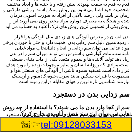
قدم به قدم به سمت بهبودی پیش رفته و با جنبه ها و ابعاد مختلف
شخصیت خود آشنا می شود.این روش ممکن است روشی طولانی و
زمان بر باشد ولی درصد بالایی از افراد به صورت اصولی درمان
شده و هیچگاه به مصرف دوباره مواد مخدر روی نمی آورند.این
روش یکی از تضمینی ترین روش های ترک اعتیاد به حساب می آید.
بدن انسان در معرض آلودگی های زیادی مثل آلودگی هوا قرار
دارد.به همین دلیل سم زدایی بدن اهمیت دارد و حتی با خوردن برخی
مواد غذایی می توان سم زدایی را انجام داد.انتخاب مواد غذایی
نامناسب،مات گوارشی و استرس می تواند میزان سم را در بدن
زیاد دهد.تولید آلاینده ها و سموم متعدد یکی از مات دنیای صنعتی
است،موادی که روزانه انسان و سایر موجودات زنده را مورد هدف
قرار داده است.تصفیه سموم ناشی از آلودگی های صنعتی،هوا و
مسمویت با فلزات سنگین مانند سرب،جیوه،کادمیوم و آرسنیک
نیازمند شناسایی تازه ترین راههای مقابله دراین زمینه است.
سم زدایی بدن در دستجرد
سم از کجا وارد بدن ما می شوند؟ با استفاده از چه روش
هایی می توان این سم مضر را از بدن خارج کرد؟
تلفن تماس فوری
مرکز ترک اعتیاد دستجرد,سم زدایی بدن دستجرد
☞☏
tel:09128033153
بطور کلی سم موجود در بدن به دو گروه عمده تقسیم می
شوند.بخش بزرگی از این سموم مثل مواد به جا مانده از سموم