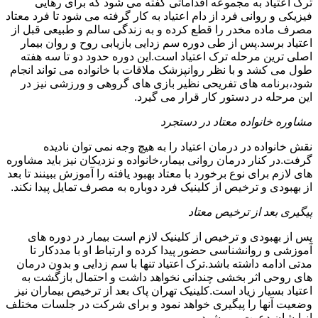
ترک اعتیاد به مجموعه اقداماتی گفته می شود که برای رهایی
فیزیکی و روانی فرد از دام اعتیاد به کار گرفته می شود تا فرد معتاد
مصرف ماده مخدر را قطع کرده و به زندگی سالم و طبیعی قبل از
اعتیاد برسد.پس از طی دوره سم زدایی بازیابی روح و روان بیمار
اصلی ترین مرحله ترک اعتیاد است.این دوره حدود دو تا سه هفته
طول می کشد و با نظر روانپزشک ملاقات با خانواده می تواند انجام
شود،برنامه های تفریحی نظیر بازی های گروهی و ورزشی نیز در
این مرحله در دستور کار قرار می گیرد.
مشاوره خانواده معتاد در دستجرد
نقش خانواده در درمان اعتیاد را به هیچ وجه نمی توان نادیده
گرفت.در کنار درمان روانی بیمار،خانواده و نزدیکان نیز باید مشاوره
های لازم برای نوع برخورد با معتاد بهبود یافته را آموزش ببینند تا بعد
از بهبودی و ترخیص از کلینیک فرد دوباره به مصرف تمایل پیدا نکند.
پیگیری بعد از ترخیص معتاد
پس از بهبودی و ترخیص از کلینیک لازم است بیمار در دوره های
آموزشی و روانشناسی حضور پیدا کرده و ارتباط او با مددکار تا
مدتی ادامه داشته باشد.ترک اعتیاد تنها با سم زدایی و بدون درمان
های روحی اثر بخشی چندانی نخواهد داشت و احتمال بازگشت به
اعتیاد بسیار زیاد است.کلینیک تهران پاک بعد از ترخیص بیماران نیز
وضعیت آنها را پیگیری خواهد نمود و برای شرکت در جلسات مختلف
از ایشان دعوت می شود.