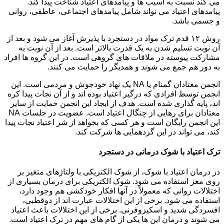
می کند نسبت به آسیب ها و پیامدهای اعتیاد شناخت پیدا کند.
پیامدهای اعتیاد می تواند شامل پیامدهای اجتماعی، عاطفی، روانی
و جسمی باشد.
روش ۱۲ قدم ترک مواد در دستجرد با پذیرش آغاز می شود و بعد از
آن نوبت تسلیم شدن به یک قدرت بالاتر است. بعد از آن نوبت به
مشارکت پیوسته در ملاقات های گروهی است. در این گروه ها افراد
به دور هم جمع می شوند و همدیگر را حمایت می کنند.
انجمن معتادان گمنام یا NA یک نهاد خودجوش و مردمی است. این
انجمن توسط افرادی که درگیر اعتیاد بوده اند و از آن نجات پیدا کره
اند، پایه گذاری شده است. هدف از ایجاد این انجمن حمایت از سایر
معتادان برای رهایی از چنگال اعتیاد است. عضویت در جلسات NA
این انجمن رایگان است و هر کسی که بخواهد از شر اعتیاد نجات پیدا
کند، می تواند در این گردهمایی ها شرکت کند.
ترک اعتیاد با شوک درمانی در دستجرد
در درمان اعتیاد با شوک، از شوک الکتریکی با ولتاژهای متغیر بر
روی مغز استفاده می شود. شوک الکتریکی برای درمان بسیاری از
اختلالات روانی که معمولاً در آنها افکار خودکشی هم وجود دارد،
استفاده می شود. برخی از این اختلالات عبارت اند از دوقطبی،
افسردگی شدید و اسکیزوفرنی. برخی از این اختلالات باعث اعتیاد
می شوند و درمان این ها یکی از گام های مهم در ترک اعتیاد است.