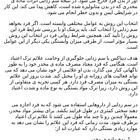
آور از بدن فرد خارج می شود. در نتیجه سم زدایی اثرات ماده ی
مخدری که در بدن متابولیزه شده است، کاهش پیدا می کند. این کار
در شرایطی ایمن و بدون خطر انجام می شود.
انتخاب این روش به عوامل مختلفی وابسته است. اگر فرد بخواهد
سم زدایی را انتخاب کند، باید پزشک او با بررسی شرایط فرد این
روش را تأیید کند. همچنین شرایط روانی فرد در انتخاب این روش
بسیار مؤثر است. از طرفی میزان وابستگی یکی دیگر از این عوامل
است.
هدف دیتاکس یا سم زدایی جلوگیری از وخامت علائم ترک اعتیاد
است. هنگامی که فرد معتاد مصرف ماده ی مخدر خود را به طور
ناگهانی کنار می گذارد، بدن او علائمی از خود نشان می دهد که می
تواند فعالیت های روزانه ی او را مختل کند. شدت بروز این علائم
بستگی به میزان مصرف فرد دارد. هر کسی تجربه ی متفاوتی از
این روش دارد، زیرا ترک مواد بستگی به نوع ماده و شدت اعتیاد
دارد.
در سم زدایی از داروهایی استفاده می شود که به فرد اجازه می
دهند سختی کمتری در طول فرایند بکشد. برای بیشتر مواد مخدر،
معمولاً چندین رو تا چند ماه طول می کشد تا علائم ترک اعتیاد
برطرف شود. مدت زمانی که فرد این علائم را نشان می دهد به
موارد زیادی بستگی دارد که عبارت اند از:
نوع ماده ی مخدر