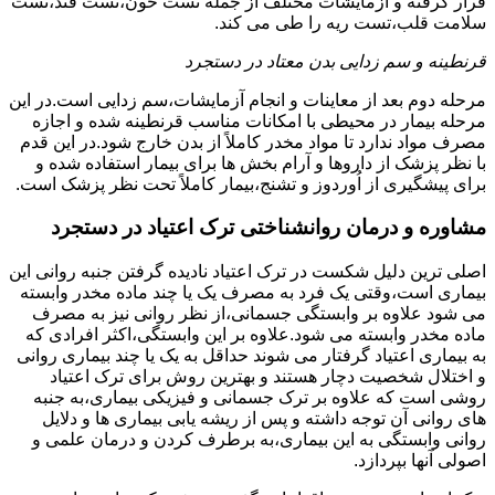
قرار گرفته و آزمایشات مختلف از جمله تست خون،تست قند،تست
سلامت قلب،تست ریه را طی می کند.
قرنطینه و سم زدایی بدن معتاد در دستجرد
مرحله دوم بعد از معاینات و انجام آزمایشات،سم زدایی است.در این
مرحله بیمار در محیطی با امکانات مناسب قرنطینه شده و اجازه
مصرف مواد ندارد تا مواد مخدر کاملاً از بدن خارج شود.در این قدم
با نظر پزشک از داروها و آرام بخش ها برای بیمار استفاده شده و
برای پیشگیری از اُوردوز و تشنج،بیمار کاملاً تحت نظر پزشک است.
مشاوره و درمان روانشناختی ترک اعتیاد در دستجرد
اصلی ترین دلیل شکست در ترک اعتیاد نادیده گرفتن جنبه روانی این
بیماری است،وقتی یک فرد به مصرف یک یا چند ماده مخدر وابسته
می شود علاوه بر وابستگی جسمانی،از نظر روانی نیز به مصرف
ماده مخدر وابسته می شود.علاوه بر این وابستگی،اکثر افرادی که
به بیماری اعتیاد گرفتار می شوند حداقل به یک یا چند بیماری روانی
و اختلال شخصیت دچار هستند و بهترین روش برای ترک اعتیاد
روشی است که علاوه بر ترک جسمانی و فیزیکی بیماری،به جنبه
های روانی آن توجه داشته و پس از ریشه یابی بیماری ها و دلایل
روانی وابستگی به این بیماری،به برطرف کردن و درمان علمی و
اصولی آنها بپردازد.