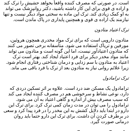
است. در صورتی که مصرف کننده واقعاً بخواهد حشیش را ترک کند
و اراده ی قوی برای این کار داشته باشید، دکتر روانپزشک می تواند
به او کمک زیادی کند. ترک این ماده به سختی مواد دیگر نیست و تنها
نیازمند یک اراده ی قوی و همچنین پایداری در پاک ماندن است.
ترک اعتیاد متادون
متادون دارویی است که برای ترک مواد مخدری همچون هروئین،
مورفین و تریاک استفاده می شود. متأسفانه برخی تصور می کنند
که متادون اعتیادآور نیست، اما این گونه است و متادون می تواند
مانند مواد مخدر دیکر برای فرد اعتیاد ایجاد کند. بهتر است ترک
اعتیاد به متادون با سم زدایی و درمان شناختی رفتاری انجام شود.
زیرا علائم روانی نیاز به متادون بعد از ترک با فرد باقی می ماند.
ترک ترامادول
ترامادول یک مسکن ضد درد است. علاوه بر اثر تسکین دردی که
دارد، نوعی نشاط و سرخوشی هم در مصرف کننده ایجاد می کند
که سبب مصرف بیش از اندازه و گاهی اعتیاد به آن می شود.
ترامادول را می توان در مدت زمان کمی ترک کرد. برای ترک این
دارو در ابتدا باید دلایل کشش به این مخدر را در فرد پیدا کرد و سعی
در برطرف کردن آن داشت. برای ترک این دارو حتما باید روان
درمانی صورت گیرد.