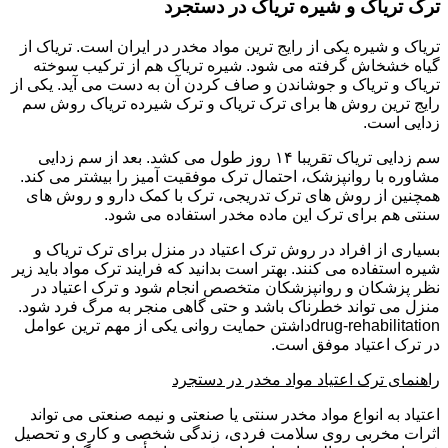
ترک تریاک و شیره تریاک در دستجرد
تریاک و شیره یکی از رایج ترین مواد مخدر در ایران است. تریاک از
گیاه خشخاش گرفته می شود. شیره تریاک هم از ترکیب سوخته
تریاک و تریاک و جوشاندن و صاف کردن آن به دست می آید. یکی از
رایج ترین روش ها برای ترک تریاک و ترک شیرده تریاک روش سم
زدایی است.
سم زدایی تریاک تقریبا ۱۴ روز طول می کشد. بعد از سم زدایی
مشاوره با روانپزشک، احتمال ترک موفقیت آمیز را بیشتر می کند.
همچنین از روش های ترک تدریجی، ترک با کمک دارو و روش های
سنتی هم برای ترک این ماده مخدر استفاده می شود.
بسیاری از افراد در روش ترک اعتیاد در منزل برای ترک تریاک و
شیره استفاده می کنند. بهتر است بدانید که فرایند ترک مواد باید زیر
نظر پزشکان و روانپزشکان متخصص انجام شود و ترک اعتیاد در
منزل می تواند خطرناک باشد و حتی گاهی منجر به مرگ فرد شود.
drug-rehabilitationداشتن حمایت روانی یکی از مهم ترین عوامل
در ترک اعتیاد موفق است.
راهنمای ترک اعتیاد مواد مخدر در دستجرد
اعتیاد به انواع مواد مخدر سنتی یا صنعتی و نیمه صنعتی می تواند
اثرات مخربی روی سلامت فردی، زندگی شخصی و کاری و تحصیل