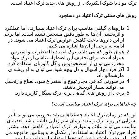
ترک مواد با شوک الکتریکی از روش های جدید ترک اعتیاد است.
روش های سنتی ترک اعتیاد در دستجرد
داروهای گیاهی مناسب برای ترک اعتیاد بسیارند، اما عملکرد
و اثربخشی آن ها به طور دقیق مشخص نشده است. اما برخی
از این داروها باعث کاهش عوارض ترک اعتیاد می شوند. در
ادامه به برخی از آن ها اشاره می کنیم.
همان طور که می دانید، ترک اعتیاد با اضطراب و استرس
همراه است. برای تخفیف این اضطراب ناشی از ترک مواد
مخدر، می توان از اسطخودوس و گل گاوزبان استفاده کرد.
اگر فرد دچار اسهال و دل پیچه شود می توان به او ریشه ی
مارشمالو داد.
در صورتی که فرد دچار تهوع و استفراغ شود، نعناع و زنجبیل
می توانند بسیار اثربخش باشند.
برخی از روش های گیاهی برای ترک سیگار کاربرد دارد.
چه غذاهایی برای ترک اعتیاد مناسب است؟
این که در زمان ترک اعتیاد چه غذاهایی باید بخوریم، می تواند تأثیر
بسزایی در روند ترک و مدت زمان سم زدایی داشته باشد. تغذیه ی
مناسب می تواند علائم و عوارض ترک اعتیاد را کاهش دهد. بیشتر
افراد حین ترک اعتیاد به استفاده از مکمل ها و ویتامین ها توجه می
کنند. اما دقت داشته باشید که فقط استفاده از ویتامین ها مهم