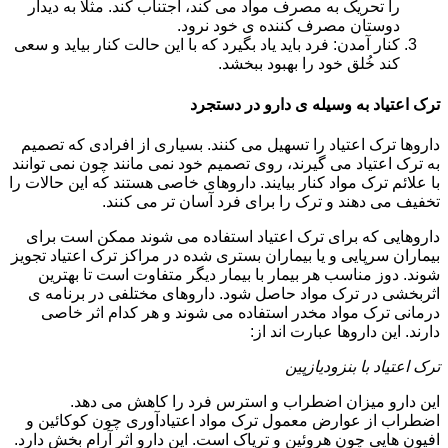
را تحریک به مصرف مواد می کند، اجتناب کند. مثلا به دیدار
دوستان مصرف کننده ی خود نرود.
کنار آمدن: فرد باید یاد بگیرد که با این حالت کنار بیاید و سعی
کند خُلق خود را بهبود ببخشد.
ترک اعتیاد به وسیله ی دارو در دستجرد
داروها ترک اعتیاد را تسهیل می کنند. بسیاری از افرادی که تصمیم
به ترک اعتیاد می گیرند، روی تصمیم خود نمی مانند چون نمی توانند
با علائم ترک مواد کنار بیایند. داروهای خاصی هستند که این حالات را
تخفیف می دهند و ترک را برای فرد آسان تر می کنند.
داروهایی که برای ترک اعتیاد استفاده می شوند ممکن است برای
بیماران سرپایی و یا بیماران بستری شده در مراکز ترک اعتیاد تجویز
شوند. دوز مناسب هر بیمار با بیمار دیگر متفاوت است تا بهترین
اثربخشی در ترک مواد حاصل شود. داروهای مختلفی در برنامه ی
درمانی ترک مواد مخدر استفاده می شوند و هر کدام اثر خاصی
دارند. این داروها عبارت اند از:
ترک اعتیاد با بنزودیازپین
این دارو میزان اضطراب و استرس فرد را کاهش می دهد.
اضطراب از عوارض معمول ترک مواد اعتیادآوری چون کوکائین و
افیون هایی چون هروئین و تریاک است. این دارو اثر آرام بخش دارد.