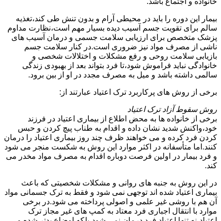
خانواده و اجتماع باشد.
بیمار این دوره را باید در محیطی آرام و بدون تنش طی کند،تغذیه
سالم برای تقویت جسم آسیب دیده بسیار مهم است،نظارت مداوم
پزشک متخصص برای ارزیابی سلامت جسمی و درمان آسیب های
ناشی از مصرف مواد نیز ضروری است.در کنار سلامت جسم
بازیابی سلامت روحی و رفع مشکلات و اختلالات شخصی و
خانوادگی نباید فراموش شود،تا فرد بتواند بعد از بهبودی زندگی
سالمی داشته باشد و میل به مصرف مجدد در او از بین برود.
برخی از روش های پرکاربرد ترک اعتیاد عبارتند از:
روش سقوط آزاد ترک اعتیاد
برخی از خانواده ها به محض اطلاع از بیماری اعتیاد در فرزند
خود،واکنش شدید نشان داده و اقدام به طناب پیچ کردن و حبس
کردن فرد کرده و می خواهند ظرف چند روز بیماری اعتیاد را درمان
کنند.اما متأسفانه در اکثر موارد این روش به شکست منجر می شود
و فرد بیمار در اولین فرصت دوباره اقدام به مصرف مواد مخدر می
کند.
در این روش به جنبه های روانی و مشکلات شخصیتی که باعث
بیماری اعتیاد شده اند توجهی نمی شود و فقط به ترک جسمانی مواد
آن هم با روشی غیر علمی و اصولی پرداخته می شود.در برخی
موارد با انتقال اجباری فرد معتاد به کمپ های غیر مجاز ترک
اعتیاد،نه تنها اعتیاد فرد درمان نمی شود،بلکه اوضاع بدتر شده و