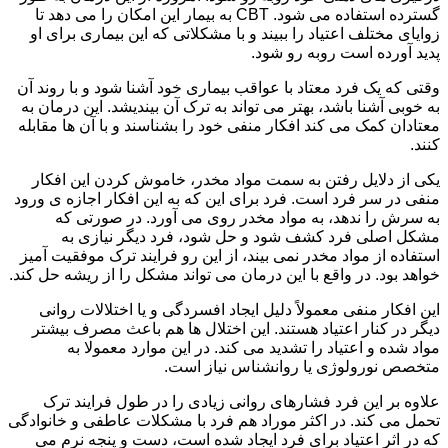
گسترده استفاده می شود. CBT به بیمار این امکان را می دهد تا
زوایای مختلف اعتیاد را ببیند و با مشکلاتی که این بیماری برای او
پدید آورده است روبه رو شود.
وقتی که یک فرد معتاد با عواقب بیماری خود آشنا شود و با روند آن
به خوبی آشنا باشد، بهتر می تواند به ترک آن بیندیشد. این درمان به
معتادان کمک می کند افکار منفی خود را بشناسند و با آن ها مقابله
کنند.
یکی از دلایل رفتن به سمت مواد مخدر، خاموش کردن این افکار
منفی در سر فرد است. فرد برای این که به این افکار اجازه ی ورود
به سرش را ندهد، به مواد مخدر روی می آورد. در صورتی که
مشکل اصلی فرد کشف شود و حل شود، فرد دیگر نیازی به
استفاده از مواد مخدر نمی بیند، از این رو فرایند ترک موفقیت آمیز
خواهد بود. در واقع با این درمان می تواند مشکل را از ریشه حل کند.
این افکار منفی معمولاً دلیل ایجاد افسردگی و یا اختلالات روانی
دیگر در کنار اعتیاد هستند. این اختلال ها هم باعث مصرف بیشتر
مواد شده و اعتیاد را تشدید می کند. در این موارد معمولا به
متخصص نورولوژی یا روانشناس نیاز است.
علاوه بر این فرد فشارهای روانی زیادی را در طول فرایند ترک
تحمل می کند. در اکثر موراد هم فرد با مشکلات عاطفی و خانوادگی
که در اثر اعتیاد برای فرد ایجاد شده است، دست و پنجه نرم می