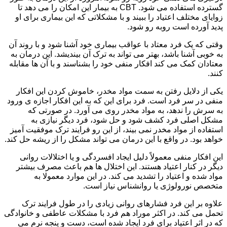
گسترده استفاده می شود. CBT به بیمار این امکان را می دهد تا
زوایای مختلف اعتیاد را ببیند و با مشکلاتی که این بیماری برای او
پدید آورده است روبه رو شود.
وقتی که یک فرد معتاد با عواقب بیماری خود آشنا شود و با روند آن
به خوبی آشنا باشد، بهتر می تواند به ترک آن بیندیشد. این درمان به
معتادان کمک می کند افکار منفی خود را بشناسند و با آن ها مقابله
کنند.
یکی از دلایل رفتن به سمت مواد مخدر، خاموش کردن این افکار
منفی در سر فرد است. فرد برای این که به این افکار اجازه ی ورود
به سرش را ندهد، به مواد مخدر روی می آورد. در صورتی که
مشکل اصلی فرد کشف شود و حل شود، فرد دیگر نیازی به
استفاده از مواد مخدر نمی بیند، از این رو فرایند ترک موفقیت آمیز
خواهد بود. در واقع با این درمان می تواند مشکل را از ریشه حل کند.
این افکار منفی معمولاً دلیل ایجاد افسردگی و یا اختلالات روانی
دیگر در کنار اعتیاد هستند. این اختلال ها هم باعث مصرف بیشتر
مواد شده و اعتیاد را تشدید می کند. در این موارد معمولا به
متخصص نورولوژی یا روانشناس نیاز است.
علاوه بر این فرد فشارهای روانی زیادی را در طول فرایند ترک
تحمل می کند. در اکثر موراد هم فرد با مشکلات عاطفی و خانوادگی
که در اثر اعتیاد برای فرد ایجاد شده است، دست و پنجه نرم می