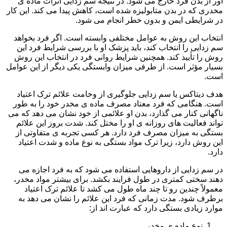
آور از بدن فرد خارج می شود. در نتیجه سم زدایی اثرات ماده ی
مخدری که در بدن متابولیزه شده است، کاهش پیدا می کند. این کار
در شرایطی ایمن و بدون خطر انجام می شود.
انتخاب این روش به عوامل مختلفی وابسته است. اگر فرد بخواهد
سم زدایی را انتخاب کند، باید پزشک او با بررسی شرایط فرد این
روش را تأیید کند. همچنین شرایط روانی فرد در انتخاب این روش
بسیار مؤثر است. از طرفی میزان وابستگی یکی دیگر از این عوامل
است.
هدف دیتاکس یا سم زدایی جلوگیری از وخامت علائم ترک اعتیاد
است. هنگامی که فرد معتاد مصرف ماده ی مخدر خود را به طور
ناگهانی کنار می گذارد، بدن او علائمی از خود نشان می دهد که می
تواند فعالیت های روزانه ی او را مختل کند. شدت بروز این علائم
بستگی به میزان مصرف فرد دارد. هر کسی تجربه ی متفاوتی از
این روش دارد، زیرا ترک مواد بستگی به نوع ماده و شدت اعتیاد
دارد.
در سم زدایی از داروهایی استفاده می شود که به فرد اجازه می
دهند سختی کمتری در طول فرایند بکشد. برای بیشتر مواد مخدر،
معمولاً چندین رو تا چند ماه طول می کشد تا علائم ترک اعتیاد
برطرف شود. مدت زمانی که فرد این علائم را نشان می دهد به
موارد زیادی بستگی دارد که عبارت اند از:
نوع ماده ی مخدر