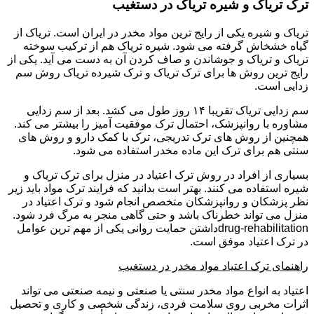
ترک تریاک و شیره تریاک در دستغیب
تریاک و شیره یکی از رایج ترین مواد مخدر در ایران است. تریاک از
گیاه خشخاش گرفته می شود. شیره تریاک هم از ترکیب سوخته
تریاک و تریاک و جوشاندن و صاف کردن آن به دست می آید. یکی از
رایج ترین روش ها برای ترک تریاک و ترک شیرده تریاک روش سم
زدایی است.
سم زدایی تریاک تقریبا ۱۴ روز طول می کشد. بعد از سم زدایی
مشاوره با روانپزشک، احتمال ترک موفقیت آمیز را بیشتر می کند.
همچنین از روش های ترک تدریجی، ترک با کمک دارو و روش های
سنتی هم برای ترک این ماده مخدر استفاده می شود.
بسیاری از افراد در روش ترک اعتیاد در منزل برای ترک تریاک و
شیره استفاده می کنند. بهتر است بدانید که فرایند ترک مواد باید زیر
نظر پزشکان و روانپزشکان متخصص انجام شود و ترک اعتیاد در
منزل می تواند خطرناک باشد و حتی گاهی منجر به مرگ فرد شود.
drug-rehabilitationداشتن حمایت روانی یکی از مهم ترین عوامل
در ترک اعتیاد موفق است.
راهنمای ترک اعتیاد مواد مخدر در دستغیب
اعتیاد به انواع مواد مخدر سنتی یا صنعتی و نیمه صنعتی می تواند
اثرات مخربی روی سلامت فردی، زندگی شخصی و کاری و تحصیل