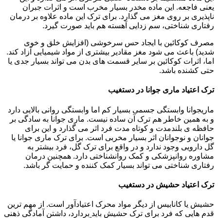
یعنی فاجعه. این ماده مخدر بسیار مخرب است و اثرات جبران
ناپذیری بر روی مغز می گذارد. برای ترک این ماده علاوه بر درمان
رفتاری شناختی، سم زدایی آهسته هم باید صورت گیرد.
مصرف کوکائین با ایجاد حس سرخوشی (افزایش خلق و خوی
شدید) باعث می شود مغز مقادیر بیشتری از مواد شیمیایی آزاد کند.
اما، اثرات کوکائین بر سایر قسمت های بدن می تواند بسیار جدی یا
حتی کشنده باشد.
ترک اعتیاد ماری جوانا در دستغیب
ماریجوانا وابستگی جسمی بسیار کم اما وابستگی روانی بالایی دارد
و به همین خاطر هم ترک آن ساده نیست. ماری جوانا به سادگی بر
حافظه ی بلندمدت و کوتاه مدت فرد اثر می گذارد و این برای
جوانان و نوجوانان اثر بسیار مخربی است. برای ترک ماری جوانا یا
گل دارویی وجود ندارد و در واقع برای ترک گل، فرد بیشتر به
مشاوره روانپزشکی و کمک روانشناختی دارد. همچنین درمان
رفتاری شناختی می تواند بسیار کمک کننده و حمایت گر باشد.
ترک اعتیاد حشیش در دستغیب
حشیش یا کانابیس از دیگر مواد محرک اعتیادآور است. از مهم ترین
قدم هایی که فرد برای ترک حشیش باید بردارد، داشتن آمادگی ذهنی