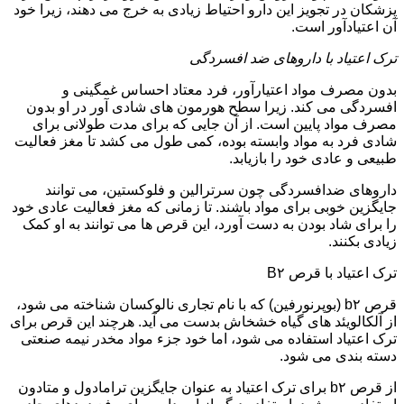
پزشکان در تجویز این دارو احتیاط زیادی به خرج می دهند، زیرا خود
آن اعتیادآور است.
ترک اعتیاد با داروهای ضد افسردگی
بدون مصرف مواد اعتیارآور، فرد معتاد احساس غمگینی و
افسردگی می کند. زیرا سطح هورمون های شادی آور در او بدون
مصرف مواد پایین است. از آن جایی که برای مدت طولانی برای
شادی فرد به مواد وابسته بوده، کمی طول می کشد تا مغز فعالیت
طبیعی و عادی خود را بازیابد.
داروهای ضدافسردگی چون سرترالین و فلوکستین، می توانند
جایگزین خوبی برای مواد باشند. تا زمانی که مغز فعالیت عادی خود
را برای شاد بودن به دست آورد، این قرص ها می توانند به او کمک
زیادی بکنند.
ترک اعتیاد با قرص B۲
قرص b۲ (بوپرنورفین) که با نام تجاری نالوکسان شناخته می شود،
از آلکالویئد های گیاه خشخاش بدست می آید. هرچند این قرص برای
ترک اعتیاد استفاده می شود، اما خود جزء مواد مخدر نیمه صنعتی
دسته بندی می شود.
از قرص b۲ برای ترک اعتیاد به عنوان جایگزین ترامادول و متادون