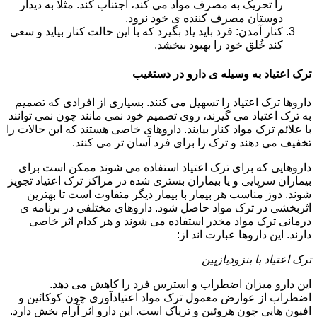
را تحریک به مصرف مواد می کند، اجتناب کند. مثلا به دیدار
دوستان مصرف کننده ی خود نرود.
کنار آمدن: فرد باید یاد بگیرد که با این حالت کنار بیاید و سعی
کند خُلق خود را بهبود ببخشد.
ترک اعتیاد به وسیله ی دارو در دستغیب
داروها ترک اعتیاد را تسهیل می کنند. بسیاری از افرادی که تصمیم
به ترک اعتیاد می گیرند، روی تصمیم خود نمی مانند چون نمی توانند
با علائم ترک مواد کنار بیایند. داروهای خاصی هستند که این حالات را
تخفیف می دهند و ترک را برای فرد آسان تر می کنند.
داروهایی که برای ترک اعتیاد استفاده می شوند ممکن است برای
بیماران سرپایی و یا بیماران بستری شده در مراکز ترک اعتیاد تجویز
شوند. دوز مناسب هر بیمار با بیمار دیگر متفاوت است تا بهترین
اثربخشی در ترک مواد حاصل شود. داروهای مختلفی در برنامه ی
درمانی ترک مواد مخدر استفاده می شوند و هر کدام اثر خاصی
دارند. این داروها عبارت اند از:
ترک اعتیاد با بنزودیازپین
این دارو میزان اضطراب و استرس فرد را کاهش می دهد.
اضطراب از عوارض معمول ترک مواد اعتیادآوری چون کوکائین و
افیون هایی چون هروئین و تریاک است. این دارو اثر آرام بخش دارد.