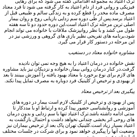
ترک اعتیاد به مجموعه اقداماتی گفته می شود که برای رهایی
فیزیکی و روانی فرد از دام اعتیاد به کار گرفته می شود تا فرد معتاد
مصرف ماده مخدر را قطع کرده و به زندگی سالم و طبیعی قبل از
اعتیاد برسد.پس از طی دوره سم زدایی بازیابی روح و روان بیمار
اصلی ترین مرحله ترک اعتیاد است.این دوره حدود دو تا سه هفته
طول می کشد و با نظر روانپزشک ملاقات با خانواده می تواند انجام
شود،برنامه های تفریحی نظیر بازی های گروهی و ورزشی نیز در
این مرحله در دستور کار قرار می گیرد.
مشاوره خانواده معتاد در دستغیب
نقش خانواده در درمان اعتیاد را به هیچ وجه نمی توان نادیده
گرفت.در کنار درمان روانی بیمار،خانواده و نزدیکان نیز باید مشاوره
های لازم برای نوع برخورد با معتاد بهبود یافته را آموزش ببینند تا بعد
از بهبودی و ترخیص از کلینیک فرد دوباره به مصرف تمایل پیدا نکند.
پیگیری بعد از ترخیص معتاد
پس از بهبودی و ترخیص از کلینیک لازم است بیمار در دوره های
آموزشی و روانشناسی حضور پیدا کرده و ارتباط او با مددکار تا
مدتی ادامه داشته باشد.ترک اعتیاد تنها با سم زدایی و بدون درمان
های روحی اثر بخشی چندانی نخواهد داشت و احتمال بازگشت به
اعتیاد بسیار زیاد است.کلینیک تهران پاک بعد از ترخیص بیماران نیز
وضعیت آنها را پیگیری خواهد نمود و برای شرکت در جلسات مختلف
از ایشان دعوت می شود.