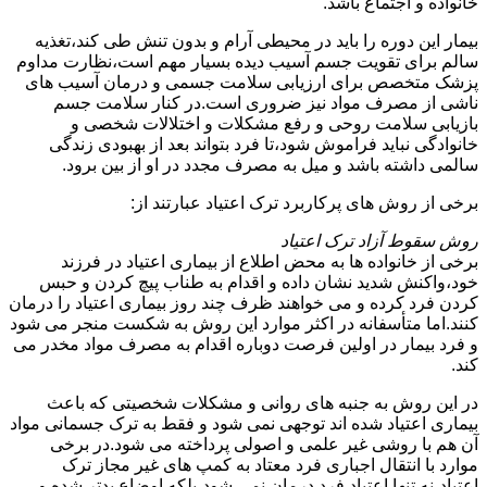
خانواده و اجتماع باشد.
بیمار این دوره را باید در محیطی آرام و بدون تنش طی کند،تغذیه
سالم برای تقویت جسم آسیب دیده بسیار مهم است،نظارت مداوم
پزشک متخصص برای ارزیابی سلامت جسمی و درمان آسیب های
ناشی از مصرف مواد نیز ضروری است.در کنار سلامت جسم
بازیابی سلامت روحی و رفع مشکلات و اختلالات شخصی و
خانوادگی نباید فراموش شود،تا فرد بتواند بعد از بهبودی زندگی
سالمی داشته باشد و میل به مصرف مجدد در او از بین برود.
برخی از روش های پرکاربرد ترک اعتیاد عبارتند از:
روش سقوط آزاد ترک اعتیاد
برخی از خانواده ها به محض اطلاع از بیماری اعتیاد در فرزند
خود،واکنش شدید نشان داده و اقدام به طناب پیچ کردن و حبس
کردن فرد کرده و می خواهند ظرف چند روز بیماری اعتیاد را درمان
کنند.اما متأسفانه در اکثر موارد این روش به شکست منجر می شود
و فرد بیمار در اولین فرصت دوباره اقدام به مصرف مواد مخدر می
کند.
در این روش به جنبه های روانی و مشکلات شخصیتی که باعث
بیماری اعتیاد شده اند توجهی نمی شود و فقط به ترک جسمانی مواد
آن هم با روشی غیر علمی و اصولی پرداخته می شود.در برخی
موارد با انتقال اجباری فرد معتاد به کمپ های غیر مجاز ترک
اعتیاد،نه تنها اعتیاد فرد درمان نمی شود،بلکه اوضاع بدتر شده و