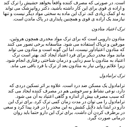
است. در صورتی که مصرف کننده واقعاً بخواهد حشیش را ترک کند
و اراده ی قوی برای این کار داشته باشید، دکتر روانپزشک می تواند
به او کمک زیادی کند. ترک این ماده به سختی مواد دیگر نیست و تنها
نیازمند یک اراده ی قوی و همچنین پایداری در پاک ماندن است.
ترک اعتیاد متادون
متادون دارویی است که برای ترک مواد مخدری همچون هروئین،
مورفین و تریاک استفاده می شود. متأسفانه برخی تصور می کنند
که متادون اعتیادآور نیست، اما این گونه است و متادون می تواند
مانند مواد مخدر دیکر برای فرد اعتیاد ایجاد کند. بهتر است ترک
اعتیاد به متادون با سم زدایی و درمان شناختی رفتاری انجام شود.
زیرا علائم روانی نیاز به متادون بعد از ترک با فرد باقی می ماند.
ترک ترامادول
ترامادول یک مسکن ضد درد است. علاوه بر اثر تسکین دردی که
دارد، نوعی نشاط و سرخوشی هم در مصرف کننده ایجاد می کند
که سبب مصرف بیش از اندازه و گاهی اعتیاد به آن می شود.
ترامادول را می توان در مدت زمان کمی ترک کرد. برای ترک این
دارو در ابتدا باید دلایل کشش به این مخدر را در فرد پیدا کرد و سعی
در برطرف کردن آن داشت. برای ترک این دارو حتما باید روان
درمانی صورت گیرد.