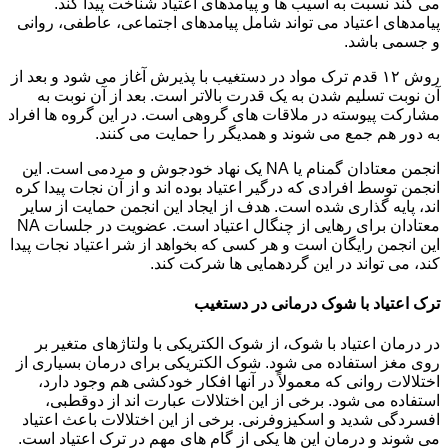
می کند نسبت به آسیب ها و پیامدهای اعتیاد شناخت پیدا کند.
پیامدهای اعتیاد می تواند شامل پیامدهای اجتماعی، عاطفی، روانی
و جسمی باشد.
روش ۱۲ قدم ترک مواد در دستغیب با پذیرش آغاز می شود و بعد از
آن نوبت تسلیم شدن به یک قدرت بالاتر است. بعد از آن نوبت به
مشارکت پیوسته در ملاقات های گروهی است. در این گروه ها افراد
به دور هم جمع می شوند و همدیگر را حمایت می کنند.
انجمن معتادان گمنام یا NA یک نهاد خودجوش و مردمی است. این
انجمن توسط افرادی که درگیر اعتیاد بوده اند و از آن نجات پیدا کره
اند، پایه گذاری شده است. هدف از ایجاد این انجمن حمایت از سایر
معتادان برای رهایی از چنگال اعتیاد است. عضویت در جلسات NA
این انجمن رایگان است و هر کسی که بخواهد از شر اعتیاد نجات پیدا
کند، می تواند در این گردهمایی ها شرکت کند.
ترک اعتیاد با شوک درمانی در دستغیب
در درمان اعتیاد با شوک، از شوک الکتریکی با ولتاژهای متغیر بر
روی مغز استفاده می شود. شوک الکتریکی برای درمان بسیاری از
اختلالات روانی که معمولاً در آنها افکار خودکشی هم وجود دارد،
استفاده می شود. برخی از این اختلالات عبارت اند از دوقطبی،
افسردگی شدید و اسکیزوفرنی. برخی از این اختلالات باعث اعتیاد
می شوند و درمان این ها یکی از گام های مهم در ترک اعتیاد است.