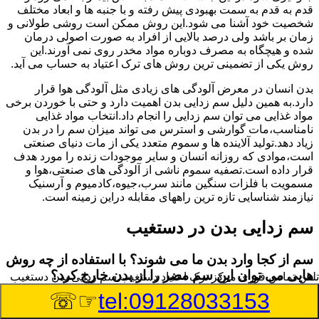
قدم به قدم به سمت بهبودی پیش رفته و با جنبه ها و ابعاد مختلف
شخصیت خود آشنا می شود.این روش ممکن است روشی طولانی و
زمان بر باشد ولی درصد بالایی از افراد به صورت اصولی درمان
شده و هیچگاه به مصرف دوباره مواد مخدر روی نمی آورند.این
روش یکی از تضمینی ترین روش های ترک اعتیاد به حساب می آید.
بدن انسان در معرض آلودگی های زیادی مثل آلودگی هوا قرار
دارد.به همین دلیل سم زدایی بدن اهمیت دارد و حتی با خوردن برخی
مواد غذایی می توان سم زدایی را انجام داد.انتخاب مواد غذایی
نامناسب،مات گوارشی و استرس می تواند میزان سم را در بدن
زیاد دهد.تولید آلاینده ها و سموم متعدد یکی از مات دنیای صنعتی
است،موادی که روزانه انسان و سایر موجودات زنده را مورد هدف
قرار داده است.تصفیه سموم ناشی از آلودگی های صنعتی،هوا و
مسمویت با فلزات سنگین مانند سرب،جیوه،کادمیوم و آرسنیک
نیازمند شناسایی تازه ترین راههای مقابله دراین زمینه است.
سم زدایی بدن در دستغیب
سم از کجا وارد بدن ما می شوند؟ با استفاده از چه روش
هایی می توان این سم مضر را از بدن خارج کرد؟
تلفن تماس فوری
مرکز ترک اعتیاد دستغیب,سم زدایی بدن دستغیب
☞☏
tel:09128033153
بطور کلی سم موجود در بدن به دو گروه عمده تقسیم می
شوند.بخش بزرگی از این سموم مثل مواد به جا مانده از سموم