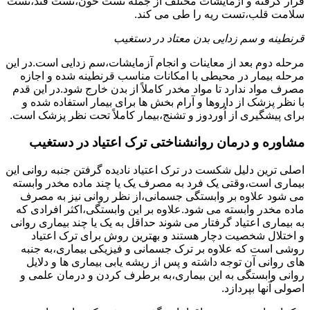
قرار گرفته و آزمایشات مختلف از جمله تست خون،تست قند،تست
سلامت قلب،تست ریه را طی می کند.
قرنطینه و سم زدایی بدن معتاد در دستغیب
مرحله دوم بعد از معاینات و انجام آزمایشات،سم زدایی است.در این
مرحله بیمار در محیطی با امکانات مناسب قرنطینه شده و اجازه
مصرف مواد ندارد تا مواد مخدر کاملاً از بدن خارج شود.در این قدم
با نظر پزشک از داروها و آرام بخش ها برای بیمار استفاده شده و
برای پیشگیری از اُوردوز و تشنج،بیمار کاملاً تحت نظر پزشک است.
مشاوره و درمان روانشناختی ترک اعتیاد در دستغیب
اصلی ترین دلیل شکست در ترک اعتیاد نادیده گرفتن جنبه روانی این
بیماری است،وقتی یک فرد به مصرف یک یا چند ماده مخدر وابسته
می شود علاوه بر وابستگی جسمانی،از نظر روانی نیز به مصرف
ماده مخدر وابسته می شود.علاوه بر این وابستگی،اکثر افرادی که
به بیماری اعتیاد گرفتار می شوند حداقل به یک یا چند بیماری روانی
و اختلال شخصیت دچار هستند و بهترین روش برای ترک اعتیاد
روشی است که علاوه بر ترک جسمانی و فیزیکی بیماری،به جنبه
های روانی آن توجه داشته و پس از ریشه یابی بیماری ها و دلایل
روانی وابستگی به این بیماری،به برطرف کردن و درمان علمی و
اصولی آنها بپردازد.