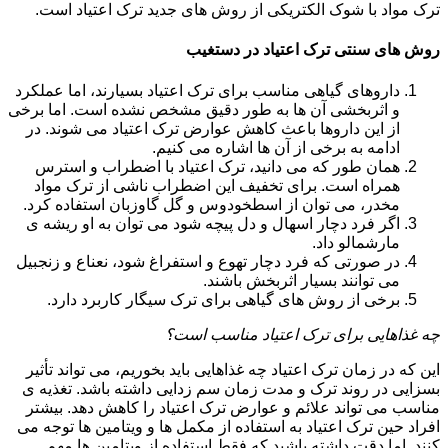
ترک مواد با شوک الکتریکی از روش های جدید ترک اعتیاد است.
روش های سنتی ترک اعتیاد در دستغیب
داروهای گیاهی مناسب برای ترک اعتیاد بسیارند، اما عملکرد
و اثربخشی آن ها به طور دقیق مشخص نشده است. اما برخی
از این داروها باعث کاهش عوارض ترک اعتیاد می شوند. در
ادامه به برخی از آن ها اشاره می کنیم.
همان طور که می دانید، ترک اعتیاد با اضطراب و استرس
همراه است. برای تخفیف این اضطراب ناشی از ترک مواد
مخدر، می توان از اسطخودوس و گل گاوزبان استفاده کرد.
اگر فرد دچار اسهال و دل پیچه شود می توان به او ریشه ی
مارشمالو داد.
در صورتی که فرد دچار تهوع و استفراغ شود، نعناع و زنجبیل
می توانند بسیار اثربخش باشند.
برخی از روش های گیاهی برای ترک سیگار کاربرد دارد.
چه غذاهایی برای ترک اعتیاد مناسب است؟
این که در زمان ترک اعتیاد چه غذاهایی باید بخوریم، می تواند تأثیر
بسزایی در روند ترک و مدت زمان سم زدایی داشته باشد. تغذیه ی
مناسب می تواند علائم و عوارض ترک اعتیاد را کاهش دهد. بیشتر
افراد حین ترک اعتیاد به استفاده از مکمل ها و ویتامین ها توجه می
کنند. اما دقت داشته باشید که فقط استفاده از ویتامین ها مهم