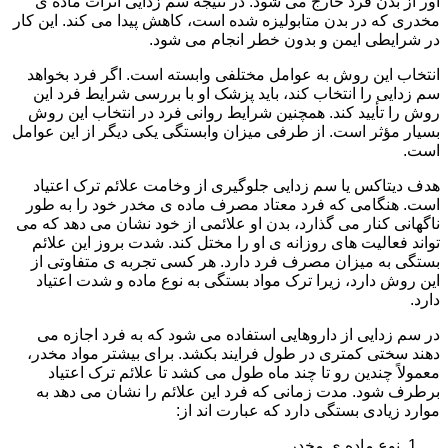
آور از بدن فرد خارج می شود. در نتیجه سم زدایی اثرات ماده ی
مخدری که در بدن متابولیزه شده است، کاهش پیدا می کند. این کار
در شرایطی ایمن و بدون خطر انجام می شود.
انتخاب این روش به عوامل مختلفی وابسته است. اگر فرد بخواهد
سم زدایی را انتخاب کند، باید پزشک او با بررسی شرایط فرد این
روش را تأیید کند. همچنین شرایط روانی فرد در انتخاب این روش
بسیار مؤثر است. از طرفی میزان وابستگی یکی دیگر از این عوامل
است.
هدف دیتاکس یا سم زدایی جلوگیری از وخامت علائم ترک اعتیاد
است. هنگامی که فرد معتاد مصرف ماده ی مخدر خود را به طور
ناگهانی کنار می گذارد، بدن او علائمی از خود نشان می دهد که می
تواند فعالیت های روزانه ی او را مختل کند. شدت بروز این علائم
بستگی به میزان مصرف فرد دارد. هر کسی تجربه ی متفاوتی از
این روش دارد، زیرا ترک مواد بستگی به نوع ماده و شدت اعتیاد
دارد.
در سم زدایی از داروهایی استفاده می شود که به فرد اجازه می
دهند سختی کمتری در طول فرایند بکشد. برای بیشتر مواد مخدر،
معمولاً چندین رو تا چند ماه طول می کشد تا علائم ترک اعتیاد
برطرف شود. مدت زمانی که فرد این علائم را نشان می دهد به
موارد زیادی بستگی دارد که عبارت اند از:
نوع ماده ی مخدر