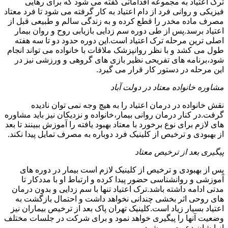
ترک اعتیاد به مجموعه اقداماتی گفته می شود که برای رهایی
فیزیکی و روانی فرد از دام اعتیاد به کار گرفته می شود تا فرد معتاد
مصرف ماده مخدر را قطع کرده و به زندگی سالم و طبیعی قبل از
اعتیاد برسد.پس از طی دوره سم زدایی بازیابی روح و روان بیمار
اصلی ترین مرحله ترک اعتیاد است.این دوره حدود دو تا سه هفته
طول می کشد و با نظر روانپزشک ملاقات با خانواده می تواند انجام
شود،برنامه های تفریحی نظیر بازی های گروهی و ورزشی نیز در
این مرحله در دستور کار قرار می گیرد.
مشاوره خانواده معتاد در دولت آباد
نقش خانواده در درمان اعتیاد را به هیچ وجه نمی توان نادیده
گرفت.در کنار درمان روانی بیمار،خانواده و نزدیکان نیز باید مشاوره
های لازم برای نوع برخورد با معتاد بهبود یافته را آموزش ببینند تا بعد
از بهبودی و ترخیص از کلینیک فرد دوباره به مصرف تمایل پیدا نکند.
پیگیری بعد از ترخیص معتاد
پس از بهبودی و ترخیص از کلینیک لازم است بیمار در دوره های
آموزشی و روانشناسی حضور پیدا کرده و ارتباط او با مددکار تا
مدتی ادامه داشته باشد.ترک اعتیاد تنها با سم زدایی و بدون درمان
های روحی اثر بخشی چندانی نخواهد داشت و احتمال بازگشت به
اعتیاد بسیار زیاد است.کلینیک تهران پاک بعد از ترخیص بیماران نیز
وضعیت آنها را پیگیری خواهد نمود و برای شرکت در جلسات مختلف
از ایشان دعوت می شود.