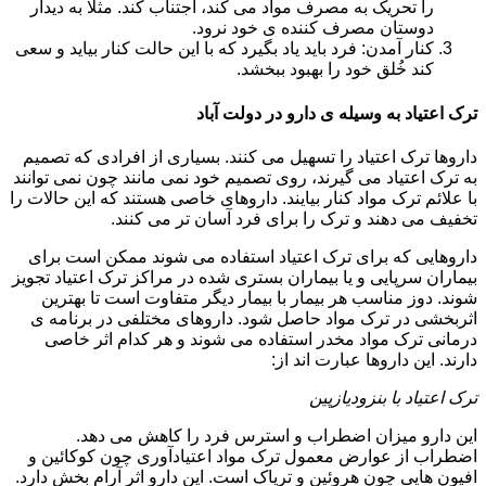
را تحریک به مصرف مواد می کند، اجتناب کند. مثلا به دیدار
دوستان مصرف کننده ی خود نرود.
کنار آمدن: فرد باید یاد بگیرد که با این حالت کنار بیاید و سعی
کند خُلق خود را بهبود ببخشد.
ترک اعتیاد به وسیله ی دارو در دولت آباد
داروها ترک اعتیاد را تسهیل می کنند. بسیاری از افرادی که تصمیم
به ترک اعتیاد می گیرند، روی تصمیم خود نمی مانند چون نمی توانند
با علائم ترک مواد کنار بیایند. داروهای خاصی هستند که این حالات را
تخفیف می دهند و ترک را برای فرد آسان تر می کنند.
داروهایی که برای ترک اعتیاد استفاده می شوند ممکن است برای
بیماران سرپایی و یا بیماران بستری شده در مراکز ترک اعتیاد تجویز
شوند. دوز مناسب هر بیمار با بیمار دیگر متفاوت است تا بهترین
اثربخشی در ترک مواد حاصل شود. داروهای مختلفی در برنامه ی
درمانی ترک مواد مخدر استفاده می شوند و هر کدام اثر خاصی
دارند. این داروها عبارت اند از:
ترک اعتیاد با بنزودیازپین
این دارو میزان اضطراب و استرس فرد را کاهش می دهد.
اضطراب از عوارض معمول ترک مواد اعتیادآوری چون کوکائین و
افیون هایی چون هروئین و تریاک است. این دارو اثر آرام بخش دارد.