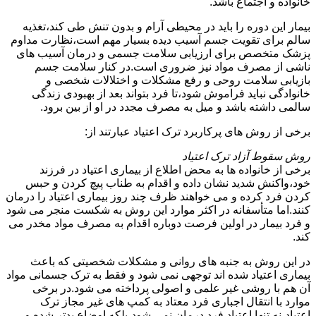
خانواده و اجتماع باشد.
بیمار این دوره را باید در محیطی آرام و بدون تنش طی کند،تغذیه
سالم برای تقویت جسم آسیب دیده بسیار مهم است،نظارت مداوم
پزشک متخصص برای ارزیابی سلامت جسمی و درمان آسیب های
ناشی از مصرف مواد نیز ضروری است.در کنار سلامت جسم
بازیابی سلامت روحی و رفع مشکلات و اختلالات شخصی و
خانوادگی نباید فراموش شود،تا فرد بتواند بعد از بهبودی زندگی
سالمی داشته باشد و میل به مصرف مجدد در او از بین برود.
برخی از روش های پرکاربرد ترک اعتیاد عبارتند از:
روش سقوط آزاد ترک اعتیاد
برخی از خانواده ها به محض اطلاع از بیماری اعتیاد در فرزند
خود،واکنش شدید نشان داده و اقدام به طناب پیچ کردن و حبس
کردن فرد کرده و می خواهند ظرف چند روز بیماری اعتیاد را درمان
کنند.اما متأسفانه در اکثر موارد این روش به شکست منجر می شود
و فرد بیمار در اولین فرصت دوباره اقدام به مصرف مواد مخدر می
کند.
در این روش به جنبه های روانی و مشکلات شخصیتی که باعث
بیماری اعتیاد شده اند توجهی نمی شود و فقط به ترک جسمانی مواد
آن هم با روشی غیر علمی و اصولی پرداخته می شود.در برخی
موارد با انتقال اجباری فرد معتاد به کمپ های غیر مجاز ترک
اعتیاد،نه تنها اعتیاد فرد درمان نمی شود،بلکه اوضاع بدتر شده و