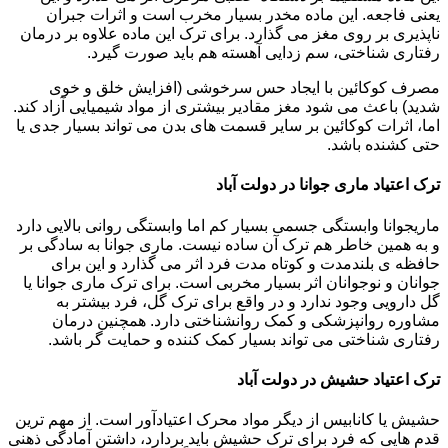
یعنی فاجعه. این ماده مخدر بسیار مخرب است و اثرات جبران
ناپذیری بر روی مغز می گذارد. برای ترک این ماده علاوه بر درمان
رفتاری شناختی، سم زدایی آهسته هم باید صورت گیرد.
مصرف کوکائین با ایجاد حس سرخوشی (افزایش خلق و خوی
شدید) باعث می شود مغز مقادیر بیشتری از مواد شیمیایی آزاد کند.
اما، اثرات کوکائین بر سایر قسمت های بدن می تواند بسیار جدی یا
حتی کشنده باشد.
ترک اعتیاد ماری جوانا در دولت آباد
ماریجوانا وابستگی جسمی بسیار کم اما وابستگی روانی بالایی دارد
و به همین خاطر هم ترک آن ساده نیست. ماری جوانا به سادگی بر
حافظه ی بلندمدت و کوتاه مدت فرد اثر می گذارد و این برای
جوانان و نوجوانان اثر بسیار مخربی است. برای ترک ماری جوانا یا
گل دارویی وجود ندارد و در واقع برای ترک گل، فرد بیشتر به
مشاوره روانپزشکی و کمک روانشناختی دارد. همچنین درمان
رفتاری شناختی می تواند بسیار کمک کننده و حمایت گر باشد.
ترک اعتیاد حشیش در دولت آباد
حشیش یا کانابیس از دیگر مواد محرک اعتیادآور است. از مهم ترین
قدم هایی که فرد برای ترک حشیش باید بردارد، داشتن آمادگی ذهنی