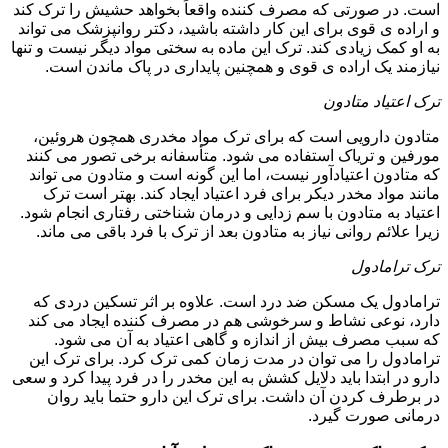
است. در صورتی که مصرف کننده واقعاً بخواهد حشیش را ترک کند
و اراده ی قوی برای این کار داشته باشید، دکتر روانپزشک می تواند
به او کمک زیادی کند. ترک این ماده به سختی مواد دیگر نیست و تنها
نیازمند یک اراده ی قوی و همچنین پایداری در پاک ماندن است.
ترک اعتیاد متادون
متادون دارویی است که برای ترک مواد مخدری همچون هروئین،
مورفین و تریاک استفاده می شود. متأسفانه برخی تصور می کنند
که متادون اعتیادآور نیست، اما این گونه است و متادون می تواند
مانند مواد مخدر دیکر برای فرد اعتیاد ایجاد کند. بهتر است ترک
اعتیاد به متادون با سم زدایی و درمان شناختی رفتاری انجام شود.
زیرا علائم روانی نیاز به متادون بعد از ترک با فرد باقی می ماند.
ترک ترامادول
ترامادول یک مسکن ضد درد است. علاوه بر اثر تسکین دردی که
دارد، نوعی نشاط و سرخوشی هم در مصرف کننده ایجاد می کند
که سبب مصرف بیش از اندازه و گاهی اعتیاد به آن می شود.
ترامادول را می توان در مدت زمان کمی ترک کرد. برای ترک این
دارو در ابتدا باید دلایل کشش به این مخدر را در فرد پیدا کرد و سعی
در برطرف کردن آن داشت. برای ترک این دارو حتما باید روان
درمانی صورت گیرد.