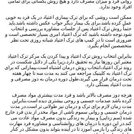
روانی فرد و میزان مصرف دارد و هیچ روش یکسانی برای تمامی
افراد وجود ندارد.
ممکن است روشی که برای ترک بیماری اعتیاد در یک فرد به خوبی
عمل کرده باشد،برای یک بیمار دیگر جواب عکس داشته باشد.باید
حتماً روش ترک اعتیاد پس از جلسات مشاوره بررسی و انتخاب
شود.توجه داشته باشید که ترک اعتیاد امری بسیار تخصصی است و
ضروری است تا در کمپ های ترک اعتیاد شبانه روزی تحت نظر
متخصصین انجام بگیرد.
بنابراین انتخاب روش ترک اعتیاد و پیدا کردن یک مرکز ترک اعتیاد
معتبر این روزها نیاز به تحقیق دارد،زیرا یکی از دلایل شکست در
روند ترک اعتیاد،انتخاب روش درمان اشتباه است،بیمارانی که برای
ترک اعتیاد به کلینیک مراجعه می کنند به مدت سه تا چهار هفته
تحت درمان قرار می گیرند،طول دوره درمان به دوز مصرفی و
مدت اعتیاد بستگی دارد.
هرچه دوز مصرف بالاتر باشد و فرد مدت بیشتری مواد مصرف
کرده باشد صدمات جسمی و روحی بیشتری دیده است،بنابراین
مدت زمان لازم برای ترک و درمان نیز طولانی تر است.در مدت
درمان جسمی و روانی سموم ناشی از مواد مخدر از بدن فرد خارج
شده (سم زدایی) و بیمار به زندگی بدون مصرف مواد عادت می
کند.در این دوره با درمان های روانشناسی و مشاوره فرد مهارت
های زندگی را بازمی آموزد تا در آینده بتواند بدون مشکل در کنار