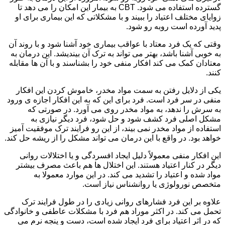
گسترده استفاده می شود. CBT به بیمار این امکان را می دهد تا
زوایای مختلف اعتیاد را ببیند و با مشکلاتی که این بیماری برای او
پدید آورده است روبه رو شود.
وقتی که یک فرد معتاد با عواقب بیماری خود آشنا شود و با روند آن
به خوبی آشنا باشد، بهتر می تواند به ترک آن بیندیشد. این درمان به
معتادان کمک می کند افکار منفی خود را بشناسند و با آن ها مقابله
کنند.
یکی از دلایل رفتن به سمت مواد مخدر، خاموش کردن این افکار
منفی در سر فرد است. فرد برای این که به این افکار اجازه ی ورود
به سرش را ندهد، به مواد مخدر روی می آورد. در صورتی که
مشکل اصلی فرد کشف شود و حل شود، فرد دیگر نیازی به
استفاده از مواد مخدر نمی بیند، از این رو فرایند ترک موفقیت آمیز
خواهد بود. در واقع با این درمان می تواند مشکل را از ریشه حل کند.
این افکار منفی معمولاً دلیل ایجاد افسردگی و یا اختلالات روانی
دیگر در کنار اعتیاد هستند. این اختلال ها هم باعث مصرف بیشتر
مواد شده و اعتیاد را تشدید می کند. در این موارد معمولا به
متخصص نورولوژی یا روانشناس نیاز است.
علاوه بر این فرد فشارهای روانی زیادی را در طول فرایند ترک
تحمل می کند. در اکثر موراد هم فرد با مشکلات عاطفی و خانوادگی
که در اثر اعتیاد برای فرد ایجاد شده است، دست و پنجه نرم می