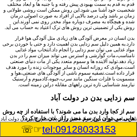
قدم به قدم به سمت بهبودی پیش رفته و با جنبه ها و ابعاد مختلف
شخصیت خود آشنا می شود.این روش ممکن است روشی طولانی و
زمان بر باشد ولی درصد بالایی از افراد به صورت اصولی درمان
شده و هیچگاه به مصرف دوباره مواد مخدر روی نمی آورند.این
روش یکی از تضمینی ترین روش های ترک اعتیاد به حساب می آید.
بدن انسان در معرض آلودگی های زیادی مثل آلودگی هوا قرار
دارد.به همین دلیل سم زدایی بدن اهمیت دارد و حتی با خوردن برخی
مواد غذایی می توان سم زدایی را انجام داد.انتخاب مواد غذایی
نامناسب،مات گوارشی و استرس می تواند میزان سم را در بدن
زیاد دهد.تولید آلاینده ها و سموم متعدد یکی از مات دنیای صنعتی
است،موادی که روزانه انسان و سایر موجودات زنده را مورد هدف
قرار داده است.تصفیه سموم ناشی از آلودگی های صنعتی،هوا و
مسمویت با فلزات سنگین مانند سرب،جیوه،کادمیوم و آرسنیک
نیازمند شناسایی تازه ترین راههای مقابله دراین زمینه است.
سم زدایی بدن در دولت آباد
سم از کجا وارد بدن ما می شوند؟ با استفاده از چه روش
هایی می توان این سم مضر را از بدن خارج کرد؟
تلفن تماس فوری
مرکز ترک اعتیاد دولت آباد,سم زدایی بدن دولت آباد
☞☏
tel:09128033153
بطور کلی سم موجود در بدن به دو گروه عمده تقسیم می
شوند.بخش بزرگی از این سموم مثل مواد به جا مانده از سموم