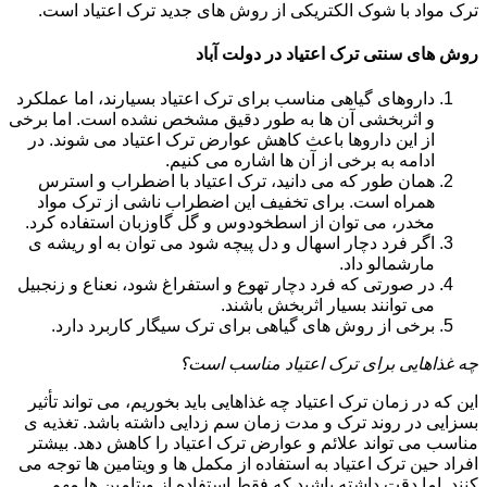
ترک مواد با شوک الکتریکی از روش های جدید ترک اعتیاد است.
روش های سنتی ترک اعتیاد در دولت آباد
داروهای گیاهی مناسب برای ترک اعتیاد بسیارند، اما عملکرد
و اثربخشی آن ها به طور دقیق مشخص نشده است. اما برخی
از این داروها باعث کاهش عوارض ترک اعتیاد می شوند. در
ادامه به برخی از آن ها اشاره می کنیم.
همان طور که می دانید، ترک اعتیاد با اضطراب و استرس
همراه است. برای تخفیف این اضطراب ناشی از ترک مواد
مخدر، می توان از اسطخودوس و گل گاوزبان استفاده کرد.
اگر فرد دچار اسهال و دل پیچه شود می توان به او ریشه ی
مارشمالو داد.
در صورتی که فرد دچار تهوع و استفراغ شود، نعناع و زنجبیل
می توانند بسیار اثربخش باشند.
برخی از روش های گیاهی برای ترک سیگار کاربرد دارد.
چه غذاهایی برای ترک اعتیاد مناسب است؟
این که در زمان ترک اعتیاد چه غذاهایی باید بخوریم، می تواند تأثیر
بسزایی در روند ترک و مدت زمان سم زدایی داشته باشد. تغذیه ی
مناسب می تواند علائم و عوارض ترک اعتیاد را کاهش دهد. بیشتر
افراد حین ترک اعتیاد به استفاده از مکمل ها و ویتامین ها توجه می
کنند. اما دقت داشته باشید که فقط استفاده از ویتامین ها مهم