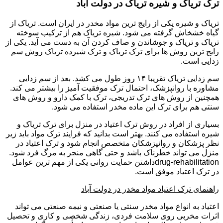
ترک تریاک و شیره تریاک در دولت آباد
تریاک و شیره یکی از رایج ترین مواد مخدر در ایران است. تریاک از
گیاه خشخاش گرفته می شود. شیره تریاک هم از ترکیب سوخته
تریاک و تریاک و جوشاندن و صاف کردن آن به دست می آید. یکی از
رایج ترین روش ها برای ترک تریاک و ترک شیرده تریاک روش سم
زدایی است.
سم زدایی تریاک تقریبا ۱۴ روز طول می کشد. بعد از سم زدایی
مشاوره با روانپزشک، احتمال ترک موفقیت آمیز را بیشتر می کند.
همچنین از روش های ترک تدریجی، ترک با کمک دارو و روش های
سنتی هم برای ترک این ماده مخدر استفاده می شود.
بسیاری از افراد در روش ترک اعتیاد در منزل برای ترک تریاک و
شیره استفاده می کنند. بهتر است بدانید که فرایند ترک مواد باید زیر
نظر پزشکان و روانپزشکان متخصص انجام شود و ترک اعتیاد در
منزل می تواند خطرناک باشد و حتی گاهی منجر به مرگ فرد شود.
drug-rehabilitationداشتن حمایت روانی یکی از مهم ترین عوامل
در ترک اعتیاد موفق است.
راهنمای ترک اعتیاد مواد مخدر در دولت آباد
اعتیاد به انواع مواد مخدر سنتی یا صنعتی و نیمه صنعتی می تواند
اثرات مخربی روی سلامت فردی، زندگی شخصی و کاری و تحصیل