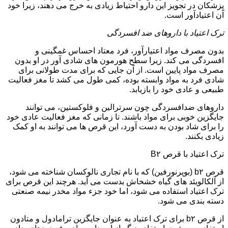
پزشکان در تجویز این دارو احتیاط زیادی به خرج می دهند، زیرا خود
آن اعتیادآور است.
ترک اعتیاد با داروهای ضد افسردگی
بدون مصرف مواد اعتیارآور، فرد معتاد احساس غمگینی و
افسردگی می کند. زیرا سطح هورمون های شادی آور در او بدون
مصرف مواد پایین است. از آن جایی که برای مدت طولانی برای
شادی فرد به مواد وابسته بوده، کمی طول می کشد تا مغز فعالیت
طبیعی و عادی خود را بازیابد.
داروهای ضدافسردگی چون سرترالین و فلوکستین، می توانند
جایگزین خوبی برای مواد باشند. تا زمانی که مغز فعالیت عادی خود
را برای شاد بودن به دست آورد، این قرص ها می توانند به او کمک
زیادی بکنند.
ترک اعتیاد با قرص B۲
قرص b۲ (بوپرنورفین) که با نام تجاری نالوکسان شناخته می شود،
از آلکالویئد های گیاه خشخاش بدست می آید. هرچند این قرص برای
ترک اعتیاد استفاده می شود، اما خود جزء مواد مخدر نیمه صنعتی
دسته بندی می شود.
از قرص b۲ برای ترک اعتیاد به عنوان جایگزین ترامادول و متادون