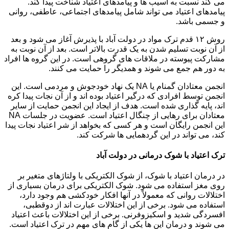
می کند نسبت به آسیب ها و پیامدهای اعتیاد شناخت پیدا کند.
پیامدهای اعتیاد می تواند شامل پیامدهای اجتماعی، عاطفی، روانی
و جسمی باشد.
روش ۱۲ قدم ترک مواد در دولت آباد با پذیرش آغاز می شود و بعد
از آن نوبت تسلیم شدن به یک قدرت بالاتر است. بعد از آن نوبت به
مشارکت پیوسته در ملاقات های گروهی است. در این گروه ها افراد
به دور هم جمع می شوند و همدیگر را حمایت می کنند.
انجمن معتادان گمنام یا NA یک نهاد خودجوش و مردمی است. این
انجمن توسط افرادی که درگیر اعتیاد بوده اند و از آن نجات پیدا کره
اند، پایه گذاری شده است. هدف از ایجاد این انجمن حمایت از سایر
معتادان برای رهایی از چنگال اعتیاد است. عضویت در جلسات NA
این انجمن رایگان است و هر کسی که بخواهد از شر اعتیاد نجات پیدا
کند، می تواند در این گردهمایی ها شرکت کند.
ترک اعتیاد با شوک درمانی در دولت آباد
در درمان اعتیاد با شوک، از شوک الکتریکی با ولتاژهای متغیر بر
روی مغز استفاده می شود. شوک الکتریکی برای درمان بسیاری از
اختلالات روانی که معمولاً در آنها افکار خودکشی هم وجود دارد،
استفاده می شود. برخی از این اختلالات عبارت اند از دوقطبی،
افسردگی شدید و اسکیزوفرنی. برخی از این اختلالات باعث اعتیاد
می شوند و درمان این ها یکی از گام های مهم در ترک اعتیاد است.