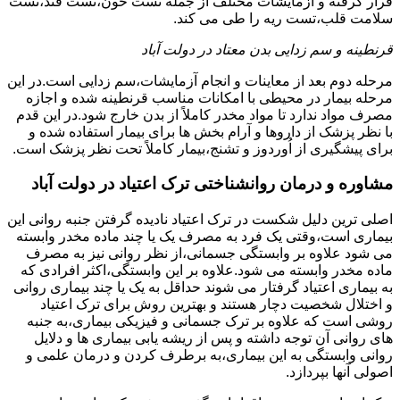
قرار گرفته و آزمایشات مختلف از جمله تست خون،تست قند،تست
سلامت قلب،تست ریه را طی می کند.
قرنطینه و سم زدایی بدن معتاد در دولت آباد
مرحله دوم بعد از معاینات و انجام آزمایشات،سم زدایی است.در این
مرحله بیمار در محیطی با امکانات مناسب قرنطینه شده و اجازه
مصرف مواد ندارد تا مواد مخدر کاملاً از بدن خارج شود.در این قدم
با نظر پزشک از داروها و آرام بخش ها برای بیمار استفاده شده و
برای پیشگیری از اُوردوز و تشنج،بیمار کاملاً تحت نظر پزشک است.
مشاوره و درمان روانشناختی ترک اعتیاد در دولت آباد
اصلی ترین دلیل شکست در ترک اعتیاد نادیده گرفتن جنبه روانی این
بیماری است،وقتی یک فرد به مصرف یک یا چند ماده مخدر وابسته
می شود علاوه بر وابستگی جسمانی،از نظر روانی نیز به مصرف
ماده مخدر وابسته می شود.علاوه بر این وابستگی،اکثر افرادی که
به بیماری اعتیاد گرفتار می شوند حداقل به یک یا چند بیماری روانی
و اختلال شخصیت دچار هستند و بهترین روش برای ترک اعتیاد
روشی است که علاوه بر ترک جسمانی و فیزیکی بیماری،به جنبه
های روانی آن توجه داشته و پس از ریشه یابی بیماری ها و دلایل
روانی وابستگی به این بیماری،به برطرف کردن و درمان علمی و
اصولی آنها بپردازد.