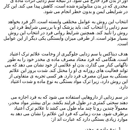
آور از بدن فرد خارج می شود. در نتیجه سم زدایی اثرات ماده ی
مخدری که در بدن متابولیزه شده است، کاهش پیدا می کند. این کار
در شرایطی ایمن و بدون خطر انجام می شود.
انتخاب این روش به عوامل مختلفی وابسته است. اگر فرد بخواهد
سم زدایی را انتخاب کند، باید پزشک او با بررسی شرایط فرد این
روش را تأیید کند. همچنین شرایط روانی فرد در انتخاب این روش
بسیار مؤثر است. از طرفی میزان وابستگی یکی دیگر از این عوامل
است.
هدف دیتاکس یا سم زدایی جلوگیری از وخامت علائم ترک اعتیاد
است. هنگامی که فرد معتاد مصرف ماده ی مخدر خود را به طور
ناگهانی کنار می گذارد، بدن او علائمی از خود نشان می دهد که می
تواند فعالیت های روزانه ی او را مختل کند. شدت بروز این علائم
بستگی به میزان مصرف فرد دارد. هر کسی تجربه ی متفاوتی از
این روش دارد، زیرا ترک مواد بستگی به نوع ماده و شدت اعتیاد
دارد.
در سم زدایی از داروهایی استفاده می شود که به فرد اجازه می
دهند سختی کمتری در طول فرایند بکشد. برای بیشتر مواد مخدر،
معمولاً چندین رو تا چند ماه طول می کشد تا علائم ترک اعتیاد
برطرف شود. مدت زمانی که فرد این علائم را نشان می دهد به
موارد زیادی بستگی دارد که عبارت اند از:
نوع ماده ی مخدر