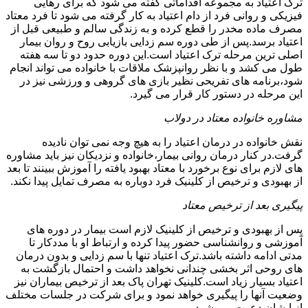
ترک اعتیاد به مجموعه اقداماتی گفته می شود که برای رهایی
فیزیکی و روانی فرد از دام اعتیاد به کار گرفته می شود تا فرد معتاد
مصرف ماده مخدر را قطع کرده و به زندگی سالم و طبیعی قبل از
اعتیاد برسد.پس از طی دوره سم زدایی بازیابی روح و روان بیمار
اصلی ترین مرحله ترک اعتیاد است.این دوره حدود دو تا سه هفته
طول می کشد و با نظر روانپزشک ملاقات با خانواده می تواند انجام
شود،برنامه های تفریحی نظیر بازی های گروهی و ورزشی نیز در
این مرحله در دستور کار قرار می گیرد.
مشاوره خانواده معتاد در دولاب
نقش خانواده در درمان اعتیاد را به هیچ وجه نمی توان نادیده
گرفت.در کنار درمان روانی بیمار،خانواده و نزدیکان نیز باید مشاوره
های لازم برای نوع برخورد با معتاد بهبود یافته را آموزش ببینند تا بعد
از بهبودی و ترخیص از کلینیک فرد دوباره به مصرف تمایل پیدا نکند.
پیگیری بعد از ترخیص معتاد
پس از بهبودی و ترخیص از کلینیک لازم است بیمار در دوره های
آموزشی و روانشناسی حضور پیدا کرده و ارتباط او با مددکار تا
مدتی ادامه داشته باشد.ترک اعتیاد تنها با سم زدایی و بدون درمان
های روحی اثر بخشی چندانی نخواهد داشت و احتمال بازگشت به
اعتیاد بسیار زیاد است.کلینیک تهران پاک بعد از ترخیص بیماران نیز
وضعیت آنها را پیگیری خواهد نمود و برای شرکت در جلسات مختلف
از ایشان دعوت می شود.