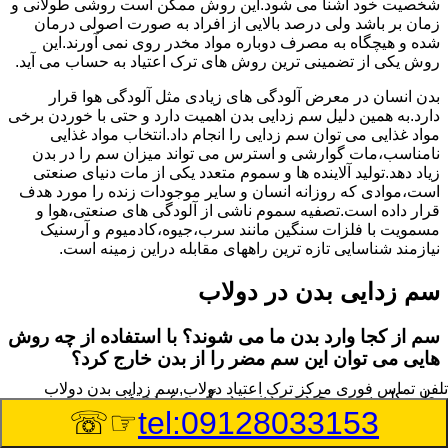
شخصیت خود آشنا می شود.این روش ممکن است روشی طولانی و
زمان بر باشد ولی درصد بالایی از افراد به صورت اصولی درمان
شده و هیچگاه به مصرف دوباره مواد مخدر روی نمی آورند.این
روش یکی از تضمینی ترین روش های ترک اعتیاد به حساب می آید.
بدن انسان در معرض آلودگی های زیادی مثل آلودگی هوا قرار
دارد.به همین دلیل سم زدایی بدن اهمیت دارد و حتی با خوردن برخی
مواد غذایی می توان سم زدایی را انجام داد.انتخاب مواد غذایی
نامناسب،مات گوارشی و استرس می تواند میزان سم را در بدن
زیاد دهد.تولید آلاینده ها و سموم متعدد یکی از مات دنیای صنعتی
است،موادی که روزانه انسان و سایر موجودات زنده را مورد هدف
قرار داده است.تصفیه سموم ناشی از آلودگی های صنعتی،هوا و
مسمویت با فلزات سنگین مانند سرب،جیوه،کادمیوم و آرسنیک
نیازمند شناسایی تازه ترین راههای مقابله دراین زمینه است.
سم زدایی بدن در دولاب
سم از کجا وارد بدن ما می شوند؟ با استفاده از چه روش
هایی می توان این سم مضر را از بدن خارج کرد؟
تلفن تماس فوری
مرکز ترک اعتیاد دولاب,سم زدایی بدن دولاب
بطور کلی سم موجود در بدن به دو گروه عمده تقسیم می
☞☏
tel:09128033153
شوند.بخش بزرگی از این سموم مثل مواد به جا مانده از سموم
گیاهی و آفت کش ها،فلزات سنگین ناشی از آلودگی هوا،انواع