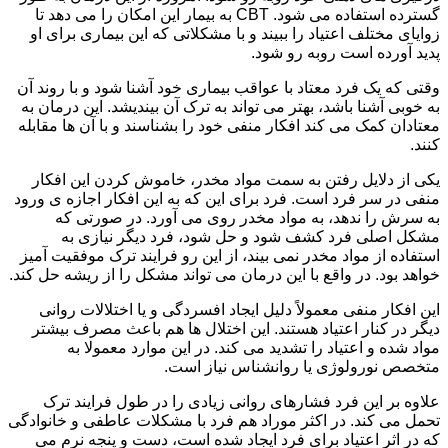
گسترده استفاده می شود. CBT به بیمار این امکان را می دهد تا
زوایای مختلف اعتیاد را ببیند و با مشکلاتی که این بیماری برای او
پدید آورده است روبه رو شود.
وقتی که یک فرد معتاد با عواقب بیماری خود آشنا شود و با روند آن
به خوبی آشنا باشد، بهتر می تواند به ترک آن بیندیشد. این درمان به
معتادان کمک می کند افکار منفی خود را بشناسند و با آن ها مقابله
کنند.
یکی از دلایل رفتن به سمت مواد مخدر، خاموش کردن این افکار
منفی در سر فرد است. فرد برای این که به این افکار اجازه ی ورود
به سرش را ندهد، به مواد مخدر روی می آورد. در صورتی که
مشکل اصلی فرد کشف شود و حل شود، فرد دیگر نیازی به
استفاده از مواد مخدر نمی بیند، از این رو فرایند ترک موفقیت آمیز
خواهد بود. در واقع با این درمان می تواند مشکل را از ریشه حل کند.
این افکار منفی معمولاً دلیل ایجاد افسردگی و یا اختلالات روانی
دیگر در کنار اعتیاد هستند. این اختلال ها هم باعث مصرف بیشتر
مواد شده و اعتیاد را تشدید می کند. در این موارد معمولا به
متخصص نورولوژی یا روانشناس نیاز است.
علاوه بر این فرد فشارهای روانی زیادی را در طول فرایند ترک
تحمل می کند. در اکثر موراد هم فرد با مشکلات عاطفی و خانوادگی
که در اثر اعتیاد برای فرد ایجاد شده است، دست و پنجه نرم می