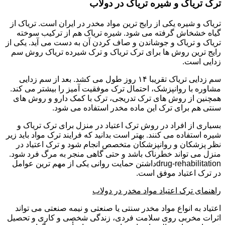
ترک تریاک و شیره تریاک در دولاب
تریاک و شیره یکی از رایج ترین مواد مخدر در ایران است. تریاک از
گیاه خشخاش گرفته می شود. شیره تریاک هم از ترکیب سوخته
تریاک و تریاک و جوشاندن و صاف کردن آن به دست می آید. یکی از
رایج ترین روش ها برای ترک تریاک و ترک شیرده تریاک روش سم
زدایی است.
سم زدایی تریاک تقریبا ۱۴ روز طول می کشد. بعد از سم زدایی
مشاوره با روانپزشک، احتمال ترک موفقیت آمیز را بیشتر می کند.
همچنین از روش های ترک تدریجی، ترک با کمک دارو و روش های
سنتی هم برای ترک این ماده مخدر استفاده می شود.
بسیاری از افراد در روش ترک اعتیاد در منزل برای ترک تریاک و
شیره استفاده می کنند. بهتر است بدانید که فرایند ترک مواد باید زیر
نظر پزشکان و روانپزشکان متخصص انجام شود و ترک اعتیاد در
منزل می تواند خطرناک باشد و حتی گاهی منجر به مرگ فرد شود.
drug-rehabilitationداشتن حمایت روانی یکی از مهم ترین عوامل
در ترک اعتیاد موفق است.
راهنمای ترک اعتیاد مواد مخدر در دولاب
اعتیاد به انواع مواد مخدر سنتی یا صنعتی و نیمه صنعتی می تواند
اثرات مخربی روی سلامت فردی، زندگی شخصی و کاری و تحصیل