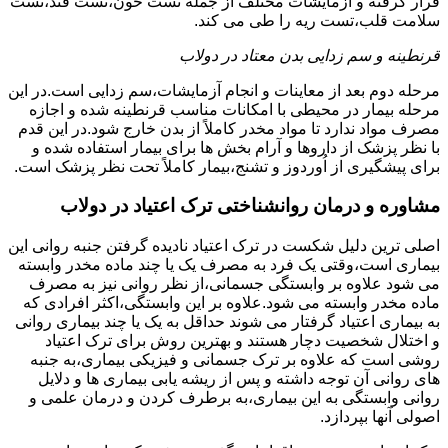
قرار گرفته و آزمایشات مختلف از جمله تست خون،تست قند،تست
سلامت قلب،تست ریه را طی می کند.
قرنطینه و سم زدایی بدن معتاد در دولاب
مرحله دوم بعد از معاینات و انجام آزمایشات،سم زدایی است.در این
مرحله بیمار در محیطی با امکانات مناسب قرنطینه شده و اجازه
مصرف مواد ندارد تا مواد مخدر کاملاً از بدن خارج شود.در این قدم
با نظر پزشک از داروها و آرام بخش ها برای بیمار استفاده شده و
برای پیشگیری از اُوردوز و تشنج،بیمار کاملاً تحت نظر پزشک است.
مشاوره و درمان روانشناختی ترک اعتیاد در دولاب
اصلی ترین دلیل شکست در ترک اعتیاد نادیده گرفتن جنبه روانی این
بیماری است،وقتی یک فرد به مصرف یک یا چند ماده مخدر وابسته
می شود علاوه بر وابستگی جسمانی،از نظر روانی نیز به مصرف
ماده مخدر وابسته می شود.علاوه بر این وابستگی،اکثر افرادی که
به بیماری اعتیاد گرفتار می شوند حداقل به یک یا چند بیماری روانی
و اختلال شخصیت دچار هستند و بهترین روش برای ترک اعتیاد
روشی است که علاوه بر ترک جسمانی و فیزیکی بیماری،به جنبه
های روانی آن توجه داشته و پس از ریشه یابی بیماری ها و دلایل
روانی وابستگی به این بیماری،به برطرف کردن و درمان علمی و
اصولی آنها بپردازد.