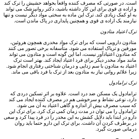
است. در صورتی که مصرف کننده واقعاً بخواهد حشیش را ترک کند
و اراده ی قوی برای این کار داشته باشید، دکتر روانپزشک می تواند
به او کمک زیادی کند. ترک این ماده به سختی مواد دیگر نیست و تنها
نیازمند یک اراده ی قوی و همچنین پایداری در پاک ماندن است.
ترک اعتیاد متادون
متادون دارویی است که برای ترک مواد مخدری همچون هروئین،
مورفین و تریاک استفاده می شود. متأسفانه برخی تصور می کنند
که متادون اعتیادآور نیست، اما این گونه است و متادون می تواند
مانند مواد مخدر دیکر برای فرد اعتیاد ایجاد کند. بهتر است ترک
اعتیاد به متادون با سم زدایی و درمان شناختی رفتاری انجام شود.
زیرا علائم روانی نیاز به متادون بعد از ترک با فرد باقی می ماند.
ترک ترامادول
ترامادول یک مسکن ضد درد است. علاوه بر اثر تسکین دردی که
دارد، نوعی نشاط و سرخوشی هم در مصرف کننده ایجاد می کند
که سبب مصرف بیش از اندازه و گاهی اعتیاد به آن می شود.
ترامادول را می توان در مدت زمان کمی ترک کرد. برای ترک این
دارو در ابتدا باید دلایل کشش به این مخدر را در فرد پیدا کرد و سعی
در برطرف کردن آن داشت. برای ترک این دارو حتما باید روان
درمانی صورت گیرد.