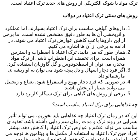
ترک مواد با شوک الکتریکی از روش های جدید ترک اعتیاد است.
روش های سنتی ترک اعتیاد در دولاب
داروهای گیاهی مناسب برای ترک اعتیاد بسیارند، اما عملکرد
و اثربخشی آن ها به طور دقیق مشخص نشده است. اما برخی
از این داروها باعث کاهش عوارض ترک اعتیاد می شوند. در
ادامه به برخی از آن ها اشاره می کنیم.
همان طور که می دانید، ترک اعتیاد با اضطراب و استرس
همراه است. برای تخفیف این اضطراب ناشی از ترک مواد
مخدر، می توان از اسطخودوس و گل گاوزبان استفاده کرد.
اگر فرد دچار اسهال و دل پیچه شود می توان به او ریشه ی
مارشمالو داد.
در صورتی که فرد دچار تهوع و استفراغ شود، نعناع و زنجبیل
می توانند بسیار اثربخش باشند.
برخی از روش های گیاهی برای ترک سیگار کاربرد دارد.
چه غذاهایی برای ترک اعتیاد مناسب است؟
این که در زمان ترک اعتیاد چه غذاهایی باید بخوریم، می تواند تأثیر
بسزایی در روند ترک و مدت زمان سم زدایی داشته باشد. تغذیه ی
مناسب می تواند علائم و عوارض ترک اعتیاد را کاهش دهد. بیشتر
افراد حین ترک اعتیاد به استفاده از مکمل ها و ویتامین ها توجه می
کنند. اما دقت داشته باشید که فقط استفاده از ویتامین ها مهم