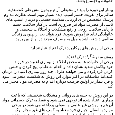
خانواده و اجتماع باشد.
بیمار این دوره را باید در محیطی آرام و بدون تنش طی کند،تغذیه
سالم برای تقویت جسم آسیب دیده بسیار مهم است،نظارت مداوم
پزشک متخصص برای ارزیابی سلامت جسمی و درمان آسیب های
ناشی از مصرف مواد نیز ضروری است.در کنار سلامت جسم
بازیابی سلامت روحی و رفع مشکلات و اختلالات شخصی و
خانوادگی نباید فراموش شود،تا فرد بتواند بعد از بهبودی زندگی
سالمی داشته باشد و میل به مصرف مجدد در او از بین برود.
برخی از روش های پرکاربرد ترک اعتیاد عبارتند از:
روش سقوط آزاد ترک اعتیاد
برخی از خانواده ها به محض اطلاع از بیماری اعتیاد در فرزند
خود،واکنش شدید نشان داده و اقدام به طناب پیچ کردن و حبس
کردن فرد کرده و می خواهند ظرف چند روز بیماری اعتیاد را درمان
کنند.اما متأسفانه در اکثر موارد این روش به شکست منجر می شود
و فرد بیمار در اولین فرصت دوباره اقدام به مصرف مواد مخدر می
کند.
در این روش به جنبه های روانی و مشکلات شخصیتی که باعث
بیماری اعتیاد شده اند توجهی نمی شود و فقط به ترک جسمانی مواد
آن هم با روشی غیر علمی و اصولی پرداخته می شود.در برخی
موارد با انتقال اجباری فرد معتاد به کمپ های غیر مجاز ترک
اعتیاد،نه تنها اعتیاد فرد درمان نمی شود،بلکه اوضاع بدتر شده و