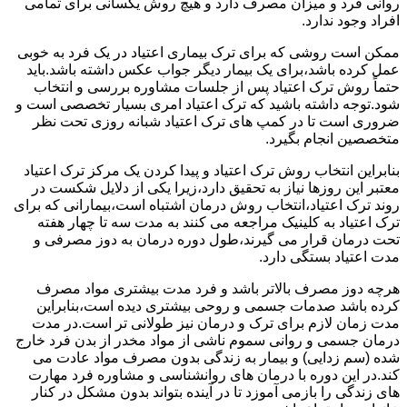
روانی فرد و میزان مصرف دارد و هیچ روش یکسانی برای تمامی
افراد وجود ندارد.
ممکن است روشی که برای ترک بیماری اعتیاد در یک فرد به خوبی
عمل کرده باشد،برای یک بیمار دیگر جواب عکس داشته باشد.باید
حتماً روش ترک اعتیاد پس از جلسات مشاوره بررسی و انتخاب
شود.توجه داشته باشید که ترک اعتیاد امری بسیار تخصصی است و
ضروری است تا در کمپ های ترک اعتیاد شبانه روزی تحت نظر
متخصصین انجام بگیرد.
بنابراین انتخاب روش ترک اعتیاد و پیدا کردن یک مرکز ترک اعتیاد
معتبر این روزها نیاز به تحقیق دارد،زیرا یکی از دلایل شکست در
روند ترک اعتیاد،انتخاب روش درمان اشتباه است،بیمارانی که برای
ترک اعتیاد به کلینیک مراجعه می کنند به مدت سه تا چهار هفته
تحت درمان قرار می گیرند،طول دوره درمان به دوز مصرفی و
مدت اعتیاد بستگی دارد.
هرچه دوز مصرف بالاتر باشد و فرد مدت بیشتری مواد مصرف
کرده باشد صدمات جسمی و روحی بیشتری دیده است،بنابراین
مدت زمان لازم برای ترک و درمان نیز طولانی تر است.در مدت
درمان جسمی و روانی سموم ناشی از مواد مخدر از بدن فرد خارج
شده (سم زدایی) و بیمار به زندگی بدون مصرف مواد عادت می
کند.در این دوره با درمان های روانشناسی و مشاوره فرد مهارت
های زندگی را بازمی آموزد تا در آینده بتواند بدون مشکل در کنار