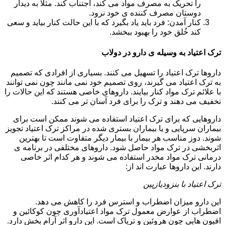
را تحریک به مصرف مواد می کند، اجتناب کند. مثلا به دیدار
دوستان مصرف کننده ی خود نرود.
کنار آمدن: فرد باید یاد بگیرد که با این حالت کنار بیاید و سعی
کند خُلق خود را بهبود ببخشد.
ترک اعتیاد به وسیله ی دارو در دولاب
داروها ترک اعتیاد را تسهیل می کنند. بسیاری از افرادی که تصمیم
به ترک اعتیاد می گیرند، روی تصمیم خود نمی مانند چون نمی توانند
با علائم ترک مواد کنار بیایند. داروهای خاصی هستند که این حالات را
تخفیف می دهند و ترک را برای فرد آسان تر می کنند.
داروهایی که برای ترک اعتیاد استفاده می شوند ممکن است برای
بیماران سرپایی و یا بیماران بستری شده در مراکز ترک اعتیاد تجویز
شوند. دوز مناسب هر بیمار با بیمار دیگر متفاوت است تا بهترین
اثربخشی در ترک مواد حاصل شود. داروهای مختلفی در برنامه ی
درمانی ترک مواد مخدر استفاده می شوند و هر کدام اثر خاصی
دارند. این داروها عبارت اند از:
ترک اعتیاد با بنزودیازپین
این دارو میزان اضطراب و استرس فرد را کاهش می دهد.
اضطراب از عوارض معمول ترک مواد اعتیادآوری چون کوکائین و
افیون هایی چون هروئین و تریاک است. این دارو اثر آرام بخش دارد.