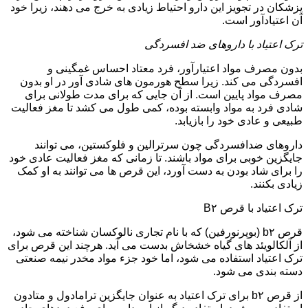
پزشکان در تجویز این دارو احتیاط زیادی به خرج می دهند، زیرا خود
آن اعتیادآور است.
ترک اعتیاد با داروهای ضد افسردگی
بدون مصرف مواد اعتیارآور، فرد معتاد احساس غمگینی و
افسردگی می کند. زیرا سطح هورمون های شادی آور در او بدون
مصرف مواد پایین است. از آن جایی که برای مدت طولانی برای
شادی فرد به مواد وابسته بوده، کمی طول می کشد تا مغز فعالیت
طبیعی و عادی خود را بازیابد.
داروهای ضدافسردگی چون سرترالین و فلوکستین، می توانند
جایگزین خوبی برای مواد باشند. تا زمانی که مغز فعالیت عادی خود
را برای شاد بودن به دست آورد، این قرص ها می توانند به او کمک
زیادی بکنند.
ترک اعتیاد با قرص B۲
قرص b۲ (بوپرنورفین) که با نام تجاری نالوکسان شناخته می شود،
از آلکالویئد های گیاه خشخاش بدست می آید. هرچند این قرص برای
ترک اعتیاد استفاده می شود، اما خود جزء مواد مخدر نیمه صنعتی
دسته بندی می شود.
از قرص b۲ برای ترک اعتیاد به عنوان جایگزین ترامادول و متادون