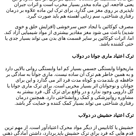
یعنی فاجعه. این ماده مخدر بسیار مخرب است و اثرات جبران
ناپذیری بر روی مغز می گذارد. برای ترک این ماده علاوه بر درمان
رفتاری شناختی، سم زدایی آهسته هم باید صورت گیرد.
مصرف کوکائین با ایجاد حس سرخوشی (افزایش خلق و خوی
شدید) باعث می شود مغز مقادیر بیشتری از مواد شیمیایی آزاد کند.
اما، اثرات کوکائین بر سایر قسمت های بدن می تواند بسیار جدی یا
حتی کشنده باشد.
ترک اعتیاد ماری جوانا در دولاب
ماریجوانا وابستگی جسمی بسیار کم اما وابستگی روانی بالایی دارد
و به همین خاطر هم ترک آن ساده نیست. ماری جوانا به سادگی بر
حافظه ی بلندمدت و کوتاه مدت فرد اثر می گذارد و این برای
جوانان و نوجوانان اثر بسیار مخربی است. برای ترک ماری جوانا یا
گل دارویی وجود ندارد و در واقع برای ترک گل، فرد بیشتر به
مشاوره روانپزشکی و کمک روانشناختی دارد. همچنین درمان
رفتاری شناختی می تواند بسیار کمک کننده و حمایت گر باشد.
ترک اعتیاد حشیش در دولاب
حشیش یا کانابیس از دیگر مواد محرک اعتیادآور است. از مهم ترین
قدم هایی که فرد برای ترک حشیش باید بردارد، داشتن آمادگی ذهنی