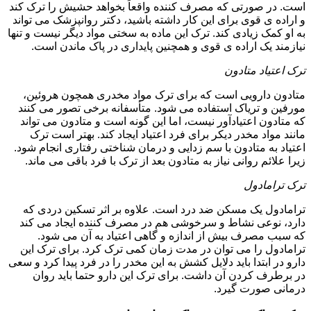
است. در صورتی که مصرف کننده واقعاً بخواهد حشیش را ترک کند
و اراده ی قوی برای این کار داشته باشید، دکتر روانپزشک می تواند
به او کمک زیادی کند. ترک این ماده به سختی مواد دیگر نیست و تنها
نیازمند یک اراده ی قوی و همچنین پایداری در پاک ماندن است.
ترک اعتیاد متادون
متادون دارویی است که برای ترک مواد مخدری همچون هروئین،
مورفین و تریاک استفاده می شود. متأسفانه برخی تصور می کنند
که متادون اعتیادآور نیست، اما این گونه است و متادون می تواند
مانند مواد مخدر دیکر برای فرد اعتیاد ایجاد کند. بهتر است ترک
اعتیاد به متادون با سم زدایی و درمان شناختی رفتاری انجام شود.
زیرا علائم روانی نیاز به متادون بعد از ترک با فرد باقی می ماند.
ترک ترامادول
ترامادول یک مسکن ضد درد است. علاوه بر اثر تسکین دردی که
دارد، نوعی نشاط و سرخوشی هم در مصرف کننده ایجاد می کند
که سبب مصرف بیش از اندازه و گاهی اعتیاد به آن می شود.
ترامادول را می توان در مدت زمان کمی ترک کرد. برای ترک این
دارو در ابتدا باید دلایل کشش به این مخدر را در فرد پیدا کرد و سعی
در برطرف کردن آن داشت. برای ترک این دارو حتما باید روان
درمانی صورت گیرد.