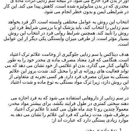
آور از بدن فرد خارج می شود. در نتیجه سم زدایی اثرات ماده ی
مخدری که در بدن متابولیزه شده است، کاهش پیدا می کند. این کار
در شرایطی ایمن و بدون خطر انجام می شود.
انتخاب این روش به عوامل مختلفی وابسته است. اگر فرد بخواهد
سم زدایی را انتخاب کند، باید پزشک او با بررسی شرایط فرد این
روش را تأیید کند. همچنین شرایط روانی فرد در انتخاب این روش
بسیار مؤثر است. از طرفی میزان وابستگی یکی دیگر از این عوامل
است.
هدف دیتاکس یا سم زدایی جلوگیری از وخامت علائم ترک اعتیاد
است. هنگامی که فرد معتاد مصرف ماده ی مخدر خود را به طور
ناگهانی کنار می گذارد، بدن او علائمی از خود نشان می دهد که می
تواند فعالیت های روزانه ی او را مختل کند. شدت بروز این علائم
بستگی به میزان مصرف فرد دارد. هر کسی تجربه ی متفاوتی از
این روش دارد، زیرا ترک مواد بستگی به نوع ماده و شدت اعتیاد
دارد.
در سم زدایی از داروهایی استفاده می شود که به فرد اجازه می
دهند سختی کمتری در طول فرایند بکشد. برای بیشتر مواد مخدر،
معمولاً چندین رو تا چند ماه طول می کشد تا علائم ترک اعتیاد
برطرف شود. مدت زمانی که فرد این علائم را نشان می دهد به
موارد زیادی بستگی دارد که عبارت اند از:
نوع ماده ی مخدر