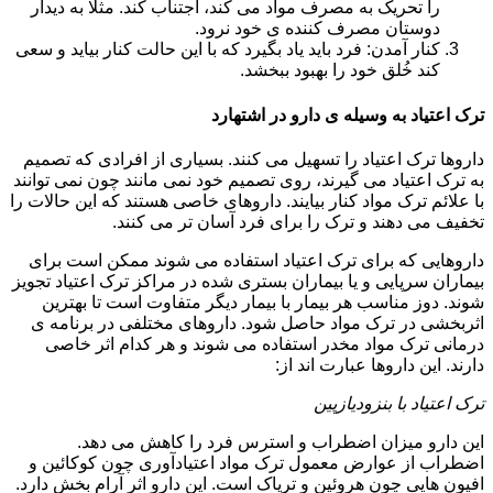
را تحریک به مصرف مواد می کند، اجتناب کند. مثلا به دیدار
دوستان مصرف کننده ی خود نرود.
کنار آمدن: فرد باید یاد بگیرد که با این حالت کنار بیاید و سعی
کند خُلق خود را بهبود ببخشد.
ترک اعتیاد به وسیله ی دارو در اشتهارد
داروها ترک اعتیاد را تسهیل می کنند. بسیاری از افرادی که تصمیم
به ترک اعتیاد می گیرند، روی تصمیم خود نمی مانند چون نمی توانند
با علائم ترک مواد کنار بیایند. داروهای خاصی هستند که این حالات را
تخفیف می دهند و ترک را برای فرد آسان تر می کنند.
داروهایی که برای ترک اعتیاد استفاده می شوند ممکن است برای
بیماران سرپایی و یا بیماران بستری شده در مراکز ترک اعتیاد تجویز
شوند. دوز مناسب هر بیمار با بیمار دیگر متفاوت است تا بهترین
اثربخشی در ترک مواد حاصل شود. داروهای مختلفی در برنامه ی
درمانی ترک مواد مخدر استفاده می شوند و هر کدام اثر خاصی
دارند. این داروها عبارت اند از:
ترک اعتیاد با بنزودیازپین
این دارو میزان اضطراب و استرس فرد را کاهش می دهد.
اضطراب از عوارض معمول ترک مواد اعتیادآوری چون کوکائین و
افیون هایی چون هروئین و تریاک است. این دارو اثر آرام بخش دارد.