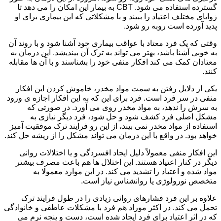
گسترده استفاده می شود. CBT به بیمار این امکان را می دهد تا
زوایای مختلف اعتیاد را ببیند و با مشکلاتی که این بیماری برای او
پدید آورده است روبه رو شود.
وقتی که یک فرد معتاد با عواقب بیماری خود آشنا شود و با روند آن
به خوبی آشنا باشد، بهتر می تواند به ترک آن بیندیشد. این درمان به
معتادان کمک می کند افکار منفی خود را بشناسند و با آن ها مقابله
کنند.
یکی از دلایل رفتن به سمت مواد مخدر، خاموش کردن این افکار
منفی در سر فرد است. فرد برای این که به این افکار اجازه ی ورود
به سرش را ندهد، به مواد مخدر روی می آورد. در صورتی که
مشکل اصلی فرد کشف شود و حل شود، فرد دیگر نیازی به
استفاده از مواد مخدر نمی بیند، از این رو فرایند ترک موفقیت آمیز
خواهد بود. در واقع با این درمان می تواند مشکل را از ریشه حل کند.
این افکار منفی معمولاً دلیل ایجاد افسردگی و یا اختلالات روانی
دیگر در کنار اعتیاد هستند. این اختلال ها هم باعث مصرف بیشتر
مواد شده و اعتیاد را تشدید می کند. در این موارد معمولا به
متخصص نورولوژی یا روانشناس نیاز است.
علاوه بر این فرد فشارهای روانی زیادی را در طول فرایند ترک
تحمل می کند. در اکثر موراد هم فرد با مشکلات عاطفی و خانوادگی
که در اثر اعتیاد برای فرد ایجاد شده است، دست و پنجه نرم می