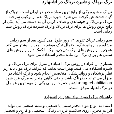
ترک تریاک و شیره تریاک در اشتهارد
تریاک و شیره یکی از رایج ترین مواد مخدر در ایران است. تریاک از
گیاه خشخاش گرفته می شود. شیره تریاک هم از ترکیب سوخته
تریاک و تریاک و جوشاندن و صاف کردن آن به دست می آید. یکی از
رایج ترین روش ها برای ترک تریاک و ترک شیرده تریاک روش سم
زدایی است.
سم زدایی تریاک تقریبا ۱۴ روز طول می کشد. بعد از سم زدایی
مشاوره با روانپزشک، احتمال ترک موفقیت آمیز را بیشتر می کند.
همچنین از روش های ترک تدریجی، ترک با کمک دارو و روش های
سنتی هم برای ترک این ماده مخدر استفاده می شود.
بسیاری از افراد در روش ترک اعتیاد در منزل برای ترک تریاک و
شیره استفاده می کنند. بهتر است بدانید که فرایند ترک مواد باید زیر
نظر پزشکان و روانپزشکان متخصص انجام شود و ترک اعتیاد در
منزل می تواند خطرناک باشد و حتی گاهی منجر به مرگ فرد شود.
drug-rehabilitationداشتن حمایت روانی یکی از مهم ترین عوامل
در ترک اعتیاد موفق است.
راهنمای ترک اعتیاد مواد مخدر در اشتهارد
اعتیاد به انواع مواد مخدر سنتی یا صنعتی و نیمه صنعتی می تواند
اثرات مخربی روی سلامت فردی، زندگی شخصی و کاری و تحصیل