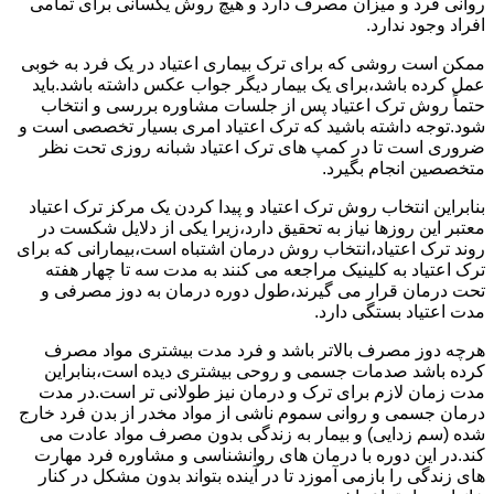
روانی فرد و میزان مصرف دارد و هیچ روش یکسانی برای تمامی
افراد وجود ندارد.
ممکن است روشی که برای ترک بیماری اعتیاد در یک فرد به خوبی
عمل کرده باشد،برای یک بیمار دیگر جواب عکس داشته باشد.باید
حتماً روش ترک اعتیاد پس از جلسات مشاوره بررسی و انتخاب
شود.توجه داشته باشید که ترک اعتیاد امری بسیار تخصصی است و
ضروری است تا در کمپ های ترک اعتیاد شبانه روزی تحت نظر
متخصصین انجام بگیرد.
بنابراین انتخاب روش ترک اعتیاد و پیدا کردن یک مرکز ترک اعتیاد
معتبر این روزها نیاز به تحقیق دارد،زیرا یکی از دلایل شکست در
روند ترک اعتیاد،انتخاب روش درمان اشتباه است،بیمارانی که برای
ترک اعتیاد به کلینیک مراجعه می کنند به مدت سه تا چهار هفته
تحت درمان قرار می گیرند،طول دوره درمان به دوز مصرفی و
مدت اعتیاد بستگی دارد.
هرچه دوز مصرف بالاتر باشد و فرد مدت بیشتری مواد مصرف
کرده باشد صدمات جسمی و روحی بیشتری دیده است،بنابراین
مدت زمان لازم برای ترک و درمان نیز طولانی تر است.در مدت
درمان جسمی و روانی سموم ناشی از مواد مخدر از بدن فرد خارج
شده (سم زدایی) و بیمار به زندگی بدون مصرف مواد عادت می
کند.در این دوره با درمان های روانشناسی و مشاوره فرد مهارت
های زندگی را بازمی آموزد تا در آینده بتواند بدون مشکل در کنار