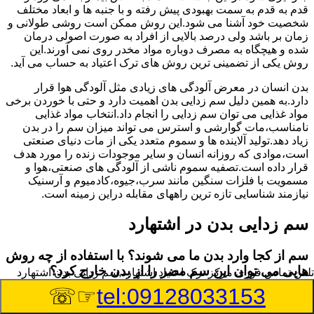
قدم به قدم به سمت بهبودی پیش رفته و با جنبه ها و ابعاد مختلف
شخصیت خود آشنا می شود.این روش ممکن است روشی طولانی و
زمان بر باشد ولی درصد بالایی از افراد به صورت اصولی درمان
شده و هیچگاه به مصرف دوباره مواد مخدر روی نمی آورند.این
روش یکی از تضمینی ترین روش های ترک اعتیاد به حساب می آید.
بدن انسان در معرض آلودگی های زیادی مثل آلودگی هوا قرار
دارد.به همین دلیل سم زدایی بدن اهمیت دارد و حتی با خوردن برخی
مواد غذایی می توان سم زدایی را انجام داد.انتخاب مواد غذایی
نامناسب،مات گوارشی و استرس می تواند میزان سم را در بدن
زیاد دهد.تولید آلاینده ها و سموم متعدد یکی از مات دنیای صنعتی
است،موادی که روزانه انسان و سایر موجودات زنده را مورد هدف
قرار داده است.تصفیه سموم ناشی از آلودگی های صنعتی،هوا و
مسمویت با فلزات سنگین مانند سرب،جیوه،کادمیوم و آرسنیک
نیازمند شناسایی تازه ترین راههای مقابله دراین زمینه است.
سم زدایی بدن در اشتهارد
سم از کجا وارد بدن ما می شوند؟ با استفاده از چه روش
هایی می توان این سم مضر را از بدن خارج کرد؟
تلفن تماس فوری
مرکز ترک اعتیاد اشتهارد,سم زدایی بدن اشتهارد
☞☏
tel:09128033153
بطور کلی سم موجود در بدن به دو گروه عمده تقسیم می
شوند.بخش بزرگی از این سموم مثل مواد به جا مانده از سموم