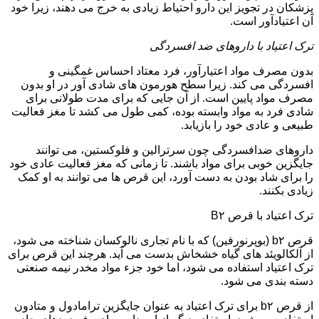
پزشکان در تجویز این دارو احتیاط زیادی به خرج می دهند، زیرا خود
آن اعتیادآور است.
ترک اعتیاد با داروهای ضد افسردگی
بدون مصرف مواد اعتیارآور، فرد معتاد احساس غمگینی و
افسردگی می کند. زیرا سطح هورمون های شادی آور در او بدون
مصرف مواد پایین است. از آن جایی که برای مدت طولانی برای
شادی فرد به مواد وابسته بوده، کمی طول می کشد تا مغز فعالیت
طبیعی و عادی خود را بازیابد.
داروهای ضدافسردگی چون سرترالین و فلوکستین، می توانند
جایگزین خوبی برای مواد باشند. تا زمانی که مغز فعالیت عادی خود
را برای شاد بودن به دست آورد، این قرص ها می توانند به او کمک
زیادی بکنند.
ترک اعتیاد با قرص B۲
قرص b۲ (بوپرنورفین) که با نام تجاری نالوکسان شناخته می شود،
از آلکالویئد های گیاه خشخاش بدست می آید. هرچند این قرص برای
ترک اعتیاد استفاده می شود، اما خود جزء مواد مخدر نیمه صنعتی
دسته بندی می شود.
از قرص b۲ برای ترک اعتیاد به عنوان جایگزین ترامادول و متادون