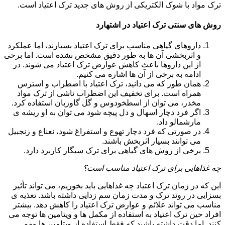
ترک مواد با شوک الکتریکی از روش های جدید ترک اعتیاد است.
روش های سنتی ترک اعتیاد در اشتهارد
داروهای گیاهی مناسب برای ترک اعتیاد بسیارند، اما عملکرد
و اثربخشی آن ها به طور دقیق مشخص نشده است. اما برخی
از این داروها باعث کاهش عوارض ترک اعتیاد می شوند. در
ادامه به برخی از آن ها اشاره می کنیم.
همان طور که می دانید، ترک اعتیاد با اضطراب و استرس
همراه است. برای تخفیف این اضطراب ناشی از ترک مواد
مخدر، می توان از اسطخودوس و گل گاوزبان استفاده کرد.
اگر فرد دچار اسهال و دل پیچه شود می توان به او ریشه ی
مارشمالو داد.
در صورتی که فرد دچار تهوع و استفراغ شود، نعناع و زنجبیل
می توانند بسیار اثربخش باشند.
برخی از روش های گیاهی برای ترک سیگار کاربرد دارد.
چه غذاهایی برای ترک اعتیاد مناسب است؟
این که در زمان ترک اعتیاد چه غذاهایی باید بخوریم، می تواند تأثیر
بسزایی در روند ترک و مدت زمان سم زدایی داشته باشد. تغذیه ی
مناسب می تواند علائم و عوارض ترک اعتیاد را کاهش دهد. بیشتر
افراد حین ترک اعتیاد به استفاده از مکمل ها و ویتامین ها توجه می
کنند. اما دقت داشته باشید که فقط استفاده از ویتامین ها مهم