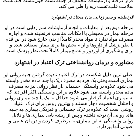
قرار گرفته و آزمایشات مختلف از جمله تست خون،تست قند،تست
سلامت قلب،تست ریه را طی می کند.
قرنطینه و سم زدایی بدن معتاد در اشتهارد
مرحله دوم بعد از معاینات و انجام آزمایشات،سم زدایی است.در این
مرحله بیمار در محیطی با امکانات مناسب قرنطینه شده و اجازه
مصرف مواد ندارد تا مواد مخدر کاملاً از بدن خارج شود.در این قدم
با نظر پزشک از داروها و آرام بخش ها برای بیمار استفاده شده و
برای پیشگیری از اُوردوز و تشنج،بیمار کاملاً تحت نظر پزشک است.
مشاوره و درمان روانشناختی ترک اعتیاد در اشتهارد
اصلی ترین دلیل شکست در ترک اعتیاد نادیده گرفتن جنبه روانی این
بیماری است،وقتی یک فرد به مصرف یک یا چند ماده مخدر وابسته
می شود علاوه بر وابستگی جسمانی،از نظر روانی نیز به مصرف
ماده مخدر وابسته می شود.علاوه بر این وابستگی،اکثر افرادی که
به بیماری اعتیاد گرفتار می شوند حداقل به یک یا چند بیماری روانی
و اختلال شخصیت دچار هستند و بهترین روش برای ترک اعتیاد
روشی است که علاوه بر ترک جسمانی و فیزیکی بیماری،به جنبه
های روانی آن توجه داشته و پس از ریشه یابی بیماری ها و دلایل
روانی وابستگی به این بیماری،به برطرف کردن و درمان علمی و
اصولی آنها بپردازد.