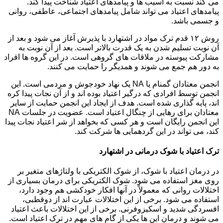
می کند نسبت به آسیب ها و پیامدهای اعتیاد شناخت پیدا کند.
پیامدهای اعتیاد می تواند شامل پیامدهای اجتماعی، عاطفی، روانی
و جسمی باشد.
روش ۱۲ قدم ترک مواد در اشتهارد با پذیرش آغاز می شود و بعد از
آن نوبت تسلیم شدن به یک قدرت بالاتر است. بعد از آن نوبت به
مشارکت پیوسته در ملاقات های گروهی است. در این گروه ها افراد
به دور هم جمع می شوند و همدیگر را حمایت می کنند.
انجمن معتادان گمنام یا NA یک نهاد خودجوش و مردمی است. این
انجمن توسط افرادی که درگیر اعتیاد بوده اند و از آن نجات پیدا کره
اند، پایه گذاری شده است. هدف از ایجاد این انجمن حمایت از سایر
معتادان برای رهایی از چنگال اعتیاد است. عضویت در جلسات NA
این انجمن رایگان است و هر کسی که بخواهد از شر اعتیاد نجات پیدا
کند، می تواند در این گردهمایی ها شرکت کند.
ترک اعتیاد با شوک درمانی در اشتهارد
در درمان اعتیاد با شوک، از شوک الکتریکی با ولتاژهای متغیر بر
روی مغز استفاده می شود. شوک الکتریکی برای درمان بسیاری از
اختلالات روانی که معمولاً در آنها افکار خودکشی هم وجود دارد،
استفاده می شود. برخی از این اختلالات عبارت اند از دوقطبی،
افسردگی شدید و اسکیزوفرنی. برخی از این اختلالات باعث اعتیاد
می شوند و درمان این ها یکی از گام های مهم در ترک اعتیاد است.