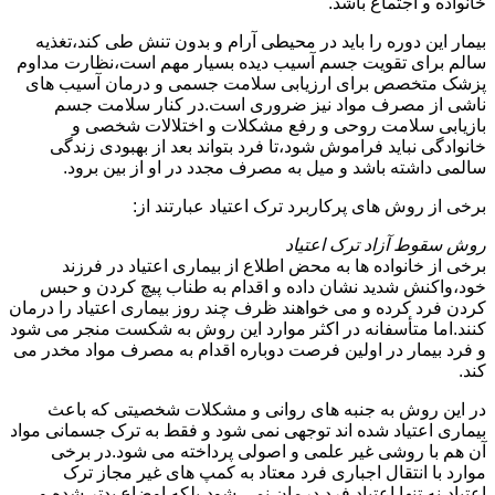
خانواده و اجتماع باشد.
بیمار این دوره را باید در محیطی آرام و بدون تنش طی کند،تغذیه
سالم برای تقویت جسم آسیب دیده بسیار مهم است،نظارت مداوم
پزشک متخصص برای ارزیابی سلامت جسمی و درمان آسیب های
ناشی از مصرف مواد نیز ضروری است.در کنار سلامت جسم
بازیابی سلامت روحی و رفع مشکلات و اختلالات شخصی و
خانوادگی نباید فراموش شود،تا فرد بتواند بعد از بهبودی زندگی
سالمی داشته باشد و میل به مصرف مجدد در او از بین برود.
برخی از روش های پرکاربرد ترک اعتیاد عبارتند از:
روش سقوط آزاد ترک اعتیاد
برخی از خانواده ها به محض اطلاع از بیماری اعتیاد در فرزند
خود،واکنش شدید نشان داده و اقدام به طناب پیچ کردن و حبس
کردن فرد کرده و می خواهند ظرف چند روز بیماری اعتیاد را درمان
کنند.اما متأسفانه در اکثر موارد این روش به شکست منجر می شود
و فرد بیمار در اولین فرصت دوباره اقدام به مصرف مواد مخدر می
کند.
در این روش به جنبه های روانی و مشکلات شخصیتی که باعث
بیماری اعتیاد شده اند توجهی نمی شود و فقط به ترک جسمانی مواد
آن هم با روشی غیر علمی و اصولی پرداخته می شود.در برخی
موارد با انتقال اجباری فرد معتاد به کمپ های غیر مجاز ترک
اعتیاد،نه تنها اعتیاد فرد درمان نمی شود،بلکه اوضاع بدتر شده و