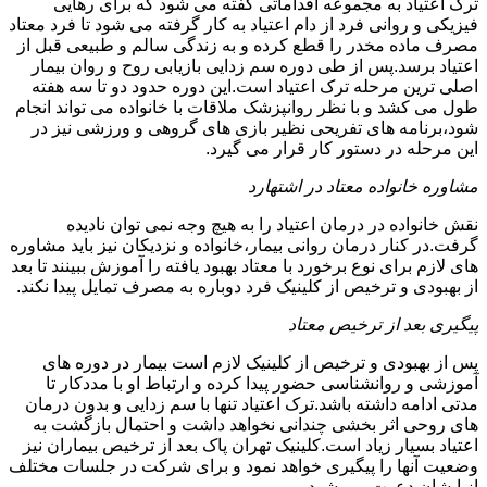
ترک اعتیاد به مجموعه اقداماتی گفته می شود که برای رهایی
فیزیکی و روانی فرد از دام اعتیاد به کار گرفته می شود تا فرد معتاد
مصرف ماده مخدر را قطع کرده و به زندگی سالم و طبیعی قبل از
اعتیاد برسد.پس از طی دوره سم زدایی بازیابی روح و روان بیمار
اصلی ترین مرحله ترک اعتیاد است.این دوره حدود دو تا سه هفته
طول می کشد و با نظر روانپزشک ملاقات با خانواده می تواند انجام
شود،برنامه های تفریحی نظیر بازی های گروهی و ورزشی نیز در
این مرحله در دستور کار قرار می گیرد.
مشاوره خانواده معتاد در اشتهارد
نقش خانواده در درمان اعتیاد را به هیچ وجه نمی توان نادیده
گرفت.در کنار درمان روانی بیمار،خانواده و نزدیکان نیز باید مشاوره
های لازم برای نوع برخورد با معتاد بهبود یافته را آموزش ببینند تا بعد
از بهبودی و ترخیص از کلینیک فرد دوباره به مصرف تمایل پیدا نکند.
پیگیری بعد از ترخیص معتاد
پس از بهبودی و ترخیص از کلینیک لازم است بیمار در دوره های
آموزشی و روانشناسی حضور پیدا کرده و ارتباط او با مددکار تا
مدتی ادامه داشته باشد.ترک اعتیاد تنها با سم زدایی و بدون درمان
های روحی اثر بخشی چندانی نخواهد داشت و احتمال بازگشت به
اعتیاد بسیار زیاد است.کلینیک تهران پاک بعد از ترخیص بیماران نیز
وضعیت آنها را پیگیری خواهد نمود و برای شرکت در جلسات مختلف
از ایشان دعوت می شود.