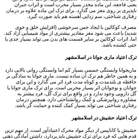
یعنی فاجعه. این ماده مخدر بسیار مخرب است و اثرات جبران
ناپذیری بر روی مغز می گذارد. برای ترک این ماده علاوه بر درمان
رفتاری شناختی، سم زدایی آهسته هم باید صورت گیرد.
مصرف کوکائین با ایجاد حس سرخوشی (افزایش خلق و خوی
شدید) باعث می شود مغز مقادیر بیشتری از مواد شیمیایی آزاد کند.
اما، اثرات کوکائین بر سایر قسمت های بدن می تواند بسیار جدی یا
حتی کشنده باشد.
ترک اعتیاد ماری جوانا در اسلامشهر
ماریجوانا وابستگی جسمی بسیار کم اما وابستگی روانی بالایی دارد
و به همین خاطر هم ترک آن ساده نیست. ماری جوانا به سادگی بر
حافظه ی بلندمدت و کوتاه مدت فرد اثر می گذارد و این برای
جوانان و نوجوانان اثر بسیار مخربی است. برای ترک ماری جوانا یا
گل دارویی وجود ندارد و در واقع برای ترک گل، فرد بیشتر به
مشاوره روانپزشکی و کمک روانشناختی دارد. همچنین درمان
رفتاری شناختی می تواند بسیار کمک کننده و حمایت گر باشد.
ترک اعتیاد حشیش در اسلامشهر
حشیش یا کانابیس از دیگر مواد محرک اعتیادآور است. از مهم ترین
قدم هایی که فرد برای ترک حشیش باید بردارد، داشتن آمادگی ذهنی