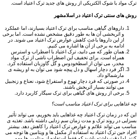
ترک مواد با شوک الکتریکی از روش های جدید ترک اعتیاد است.
روش های سنتی ترک اعتیاد در اسلامشهر
داروهای گیاهی مناسب برای ترک اعتیاد بسیارند، اما عملکرد
و اثربخشی آن ها به طور دقیق مشخص نشده است. اما برخی
از این داروها باعث کاهش عوارض ترک اعتیاد می شوند. در
ادامه به برخی از آن ها اشاره می کنیم.
همان طور که می دانید، ترک اعتیاد با اضطراب و استرس
همراه است. برای تخفیف این اضطراب ناشی از ترک مواد
مخدر، می توان از اسطخودوس و گل گاوزبان استفاده کرد.
اگر فرد دچار اسهال و دل پیچه شود می توان به او ریشه ی
مارشمالو داد.
در صورتی که فرد دچار تهوع و استفراغ شود، نعناع و زنجبیل
می توانند بسیار اثربخش باشند.
برخی از روش های گیاهی برای ترک سیگار کاربرد دارد.
چه غذاهایی برای ترک اعتیاد مناسب است؟
این که در زمان ترک اعتیاد چه غذاهایی باید بخوریم، می تواند تأثیر
بسزایی در روند ترک و مدت زمان سم زدایی داشته باشد. تغذیه ی
مناسب می تواند علائم و عوارض ترک اعتیاد را کاهش دهد. بیشتر
افراد حین ترک اعتیاد به استفاده از مکمل ها و ویتامین ها توجه می
کنند. اما دقت داشته باشید که فقط استفاده از ویتامین ها مهم