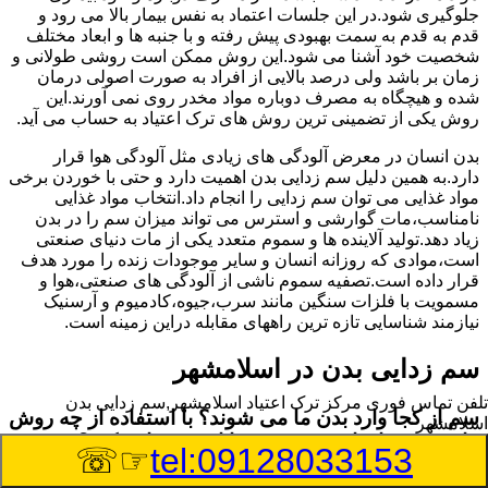
جلوگیری شود.در این جلسات اعتماد به نفس بیمار بالا می رود و
قدم به قدم به سمت بهبودی پیش رفته و با جنبه ها و ابعاد مختلف
شخصیت خود آشنا می شود.این روش ممکن است روشی طولانی و
زمان بر باشد ولی درصد بالایی از افراد به صورت اصولی درمان
شده و هیچگاه به مصرف دوباره مواد مخدر روی نمی آورند.این
روش یکی از تضمینی ترین روش های ترک اعتیاد به حساب می آید.
بدن انسان در معرض آلودگی های زیادی مثل آلودگی هوا قرار
دارد.به همین دلیل سم زدایی بدن اهمیت دارد و حتی با خوردن برخی
مواد غذایی می توان سم زدایی را انجام داد.انتخاب مواد غذایی
نامناسب،مات گوارشی و استرس می تواند میزان سم را در بدن
زیاد دهد.تولید آلاینده ها و سموم متعدد یکی از مات دنیای صنعتی
است،موادی که روزانه انسان و سایر موجودات زنده را مورد هدف
قرار داده است.تصفیه سموم ناشی از آلودگی های صنعتی،هوا و
مسمویت با فلزات سنگین مانند سرب،جیوه،کادمیوم و آرسنیک
نیازمند شناسایی تازه ترین راههای مقابله دراین زمینه است.
سم زدایی بدن در اسلامشهر
تلفن تماس فوری
مرکز ترک اعتیاد اسلامشهر,سم زدایی بدن
سم از کجا وارد بدن ما می شوند؟ با استفاده از چه روش
اسلامشهر
هایی می توان این سم مضر را از بدن خارج کرد؟
☞☏
tel:09128033153
بطور کلی سم موجود در بدن به دو گروه عمده تقسیم می