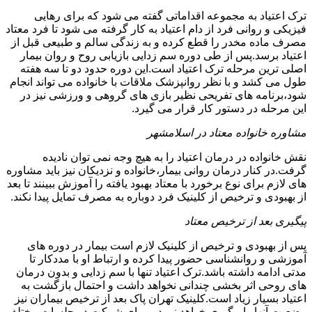
ترک اعتیاد به مجموعه اقداماتی گفته می شود که برای رهایی
فیزیکی و روانی فرد از دام اعتیاد به کار گرفته می شود تا فرد معتاد
مصرف ماده مخدر را قطع کرده و به زندگی سالم و طبیعی قبل از
اعتیاد برسد.پس از طی دوره سم زدایی بازیابی روح و روان بیمار
اصلی ترین مرحله ترک اعتیاد است.این دوره حدود دو تا سه هفته
طول می کشد و با نظر روانپزشک ملاقات با خانواده می تواند انجام
شود،برنامه های تفریحی نظیر بازی های گروهی و ورزشی نیز در
این مرحله در دستور کار قرار می گیرد.
مشاوره خانواده معتاد در اسلامشهر
نقش خانواده در درمان اعتیاد را به هیچ وجه نمی توان نادیده
گرفت.در کنار درمان روانی بیمار،خانواده و نزدیکان نیز باید مشاوره
های لازم برای نوع برخورد با معتاد بهبود یافته را آموزش ببینند تا بعد
از بهبودی و ترخیص از کلینیک فرد دوباره به مصرف تمایل پیدا نکند.
پیگیری بعد از ترخیص معتاد
پس از بهبودی و ترخیص از کلینیک لازم است بیمار در دوره های
آموزشی و روانشناسی حضور پیدا کرده و ارتباط او با مددکار تا
مدتی ادامه داشته باشد.ترک اعتیاد تنها با سم زدایی و بدون درمان
های روحی اثر بخشی چندانی نخواهد داشت و احتمال بازگشت به
اعتیاد بسیار زیاد است.کلینیک تهران پاک بعد از ترخیص بیماران نیز
وضعیت آنها را پیگیری خواهد نمود و برای شرکت در جلسات مختلف