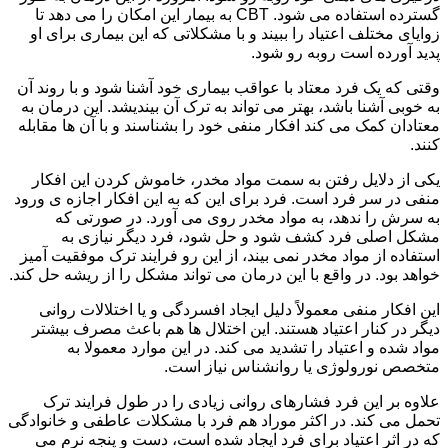
گسترده استفاده می شود. CBT به بیمار این امکان را می دهد تا
زوایای مختلف اعتیاد را ببیند و با مشکلاتی که این بیماری برای او
پدید آورده است روبه رو شود.
وقتی که یک فرد معتاد با عواقب بیماری خود آشنا شود و با روند آن
به خوبی آشنا باشد، بهتر می تواند به ترک آن بیندیشد. این درمان به
معتادان کمک می کند افکار منفی خود را بشناسند و با آن ها مقابله
کنند.
یکی از دلایل رفتن به سمت مواد مخدر، خاموش کردن این افکار
منفی در سر فرد است. فرد برای این که به این افکار اجازه ی ورود
به سرش را ندهد، به مواد مخدر روی می آورد. در صورتی که
مشکل اصلی فرد کشف شود و حل شود، فرد دیگر نیازی به
استفاده از مواد مخدر نمی بیند، از این رو فرایند ترک موفقیت آمیز
خواهد بود. در واقع با این درمان می تواند مشکل را از ریشه حل کند.
این افکار منفی معمولاً دلیل ایجاد افسردگی و یا اختلالات روانی
دیگر در کنار اعتیاد هستند. این اختلال ها هم باعث مصرف بیشتر
مواد شده و اعتیاد را تشدید می کند. در این موارد معمولا به
متخصص نورولوژی یا روانشناس نیاز است.
علاوه بر این فرد فشارهای روانی زیادی را در طول فرایند ترک
تحمل می کند. در اکثر موراد هم فرد با مشکلات عاطفی و خانوادگی
که در اثر اعتیاد برای فرد ایجاد شده است، دست و پنجه نرم می