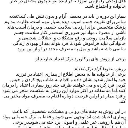
های زندگی را بازمی آموزد تا در آینده بتواند بدون مشکل در کنار
خانواده و اجتماع باشد.
بیمار این دوره را باید در محیطی آرام و بدون تنش طی کند،تغذیه
سالم برای تقویت جسم آسیب دیده بسیار مهم است،نظارت مداوم
پزشک متخصص برای ارزیابی سلامت جسمی و درمان آسیب های
ناشی از مصرف مواد نیز ضروری است.در کنار سلامت جسم
بازیابی سلامت روحی و رفع مشکلات و اختلالات شخصی و
خانوادگی نباید فراموش شود،تا فرد بتواند بعد از بهبودی زندگی
سالمی داشته باشد و میل به مصرف مجدد در او از بین برود.
برخی از روش های پرکاربرد ترک اعتیاد عبارتند از:
روش سقوط آزاد ترک اعتیاد
برخی از خانواده ها به محض اطلاع از بیماری اعتیاد در فرزند
خود،واکنش شدید نشان داده و اقدام به طناب پیچ کردن و حبس
کردن فرد کرده و می خواهند ظرف چند روز بیماری اعتیاد را درمان
کنند.اما متأسفانه در اکثر موارد این روش به شکست منجر می شود
و فرد بیمار در اولین فرصت دوباره اقدام به مصرف مواد مخدر می
کند.
در این روش به جنبه های روانی و مشکلات شخصیتی که باعث
بیماری اعتیاد شده اند توجهی نمی شود و فقط به ترک جسمانی مواد
آن هم با روشی غیر علمی و اصولی پرداخته می شود.در برخی
موارد با انتقال اجباری فرد معتاد به کمپ های غیر مجاز ترک