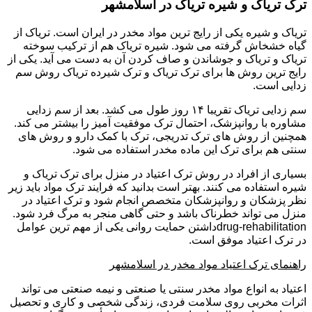
ترک تریاک و شیره تریاک در اسلامشهر
تریاک و شیره یکی از رایج ترین مواد مخدر در ایران است. تریاک از
گیاه خشخاش گرفته می شود. شیره تریاک هم از ترکیب سوخته
تریاک و تریاک و جوشاندن و صاف کردن آن به دست می آید. یکی از
رایج ترین روش ها برای ترک تریاک و ترک شیرده تریاک روش سم
زدایی است.
سم زدایی تریاک تقریبا ۱۴ روز طول می کشد. بعد از سم زدایی
مشاوره با روانپزشک، احتمال ترک موفقیت آمیز را بیشتر می کند.
همچنین از روش های ترک تدریجی، ترک با کمک دارو و روش های
سنتی هم برای ترک این ماده مخدر استفاده می شود.
بسیاری از افراد در روش ترک اعتیاد در منزل برای ترک تریاک و
شیره استفاده می کنند. بهتر است بدانید که فرایند ترک مواد باید زیر
نظر پزشکان و روانپزشکان متخصص انجام شود و ترک اعتیاد در
منزل می تواند خطرناک باشد و حتی گاهی منجر به مرگ فرد شود.
drug-rehabilitationداشتن حمایت روانی یکی از مهم ترین عوامل
در ترک اعتیاد موفق است.
راهنمای ترک اعتیاد مواد مخدر در اسلامشهر
اعتیاد به انواع مواد مخدر سنتی یا صنعتی و نیمه صنعتی می تواند
اثرات مخربی روی سلامت فردی، زندگی شخصی و کاری و تحصیل