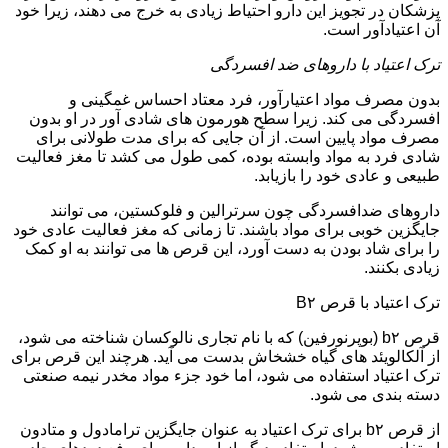
پزشکان در تجویز این دارو احتیاط زیادی به خرج می دهند، زیرا خود
آن اعتیادآور است.
ترک اعتیاد با داروهای ضد افسردگی
بدون مصرف مواد اعتیارآور، فرد معتاد احساس غمگینی و
افسردگی می کند. زیرا سطح هورمون های شادی آور در او بدون
مصرف مواد پایین است. از آن جایی که برای مدت طولانی برای
شادی فرد به مواد وابسته بوده، کمی طول می کشد تا مغز فعالیت
طبیعی و عادی خود را بازیابد.
داروهای ضدافسردگی چون سرترالین و فلوکستین، می توانند
جایگزین خوبی برای مواد باشند. تا زمانی که مغز فعالیت عادی خود
را برای شاد بودن به دست آورد، این قرص ها می توانند به او کمک
زیادی بکنند.
ترک اعتیاد با قرص B۲
قرص b۲ (بوپرنورفین) که با نام تجاری نالوکسان شناخته می شود،
از آلکالویئد های گیاه خشخاش بدست می آید. هرچند این قرص برای
ترک اعتیاد استفاده می شود، اما خود جزء مواد مخدر نیمه صنعتی
دسته بندی می شود.
از قرص b۲ برای ترک اعتیاد به عنوان جایگزین ترامادول و متادون