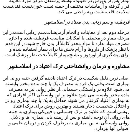
بیمار پس از پذیرش در کلینیک،توسط پزشکان مرکز مورد معاینه
قرار گرفته و آزمایشات مختلف از جمله تست خون،تست قند،تست
سلامت قلب،تست ریه را طی می کند.
قرنطینه و سم زدایی بدن معتاد در اسلامشهر
مرحله دوم بعد از معاینات و انجام آزمایشات،سم زدایی است.در این
مرحله بیمار در محیطی با امکانات مناسب قرنطینه شده و اجازه
مصرف مواد ندارد تا مواد مخدر کاملاً از بدن خارج شود.در این قدم
با نظر پزشک از داروها و آرام بخش ها برای بیمار استفاده شده و
برای پیشگیری از اُوردوز و تشنج،بیمار کاملاً تحت نظر پزشک است.
مشاوره و درمان روانشناختی ترک اعتیاد در اسلامشهر
اصلی ترین دلیل شکست در ترک اعتیاد نادیده گرفتن جنبه روانی این
بیماری است،وقتی یک فرد به مصرف یک یا چند ماده مخدر وابسته
می شود علاوه بر وابستگی جسمانی،از نظر روانی نیز به مصرف
ماده مخدر وابسته می شود.علاوه بر این وابستگی،اکثر افرادی که
به بیماری اعتیاد گرفتار می شوند حداقل به یک یا چند بیماری روانی
و اختلال شخصیت دچار هستند و بهترین روش برای ترک اعتیاد
روشی است که علاوه بر ترک جسمانی و فیزیکی بیماری،به جنبه
های روانی آن توجه داشته و پس از ریشه یابی بیماری ها و دلایل
روانی وابستگی به این بیماری،به برطرف کردن و درمان علمی و
اصولی آنها بپردازد.