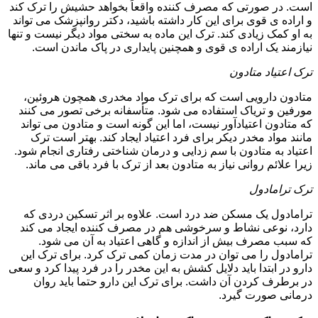
است. در صورتی که مصرف کننده واقعاً بخواهد حشیش را ترک کند
و اراده ی قوی برای این کار داشته باشید، دکتر روانپزشک می تواند
به او کمک زیادی کند. ترک این ماده به سختی مواد دیگر نیست و تنها
نیازمند یک اراده ی قوی و همچنین پایداری در پاک ماندن است.
ترک اعتیاد متادون
متادون دارویی است که برای ترک مواد مخدری همچون هروئین،
مورفین و تریاک استفاده می شود. متأسفانه برخی تصور می کنند
که متادون اعتیادآور نیست، اما این گونه است و متادون می تواند
مانند مواد مخدر دیکر برای فرد اعتیاد ایجاد کند. بهتر است ترک
اعتیاد به متادون با سم زدایی و درمان شناختی رفتاری انجام شود.
زیرا علائم روانی نیاز به متادون بعد از ترک با فرد باقی می ماند.
ترک ترامادول
ترامادول یک مسکن ضد درد است. علاوه بر اثر تسکین دردی که
دارد، نوعی نشاط و سرخوشی هم در مصرف کننده ایجاد می کند
که سبب مصرف بیش از اندازه و گاهی اعتیاد به آن می شود.
ترامادول را می توان در مدت زمان کمی ترک کرد. برای ترک این
دارو در ابتدا باید دلایل کشش به این مخدر را در فرد پیدا کرد و سعی
در برطرف کردن آن داشت. برای ترک این دارو حتما باید روان
درمانی صورت گیرد.