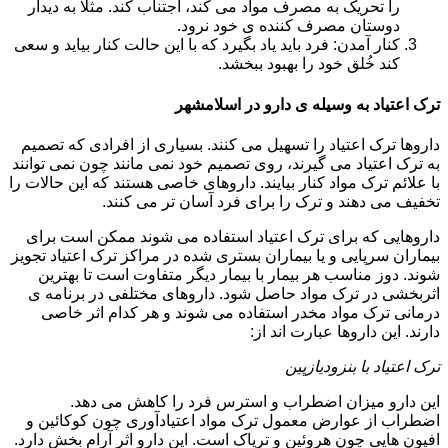
را تحریک به مصرف مواد می کند، اجتناب کند. مثلا به دیدار
دوستان مصرف کننده ی خود نرود.
کنار آمدن: فرد باید یاد بگیرد که با این حالت کنار بیاید و سعی
کند خُلق خود را بهبود ببخشد.
ترک اعتیاد به وسیله ی دارو در اسلامشهر
داروها ترک اعتیاد را تسهیل می کنند. بسیاری از افرادی که تصمیم
به ترک اعتیاد می گیرند، روی تصمیم خود نمی مانند چون نمی توانند
با علائم ترک مواد کنار بیایند. داروهای خاصی هستند که این حالات را
تخفیف می دهند و ترک را برای فرد آسان تر می کنند.
داروهایی که برای ترک اعتیاد استفاده می شوند ممکن است برای
بیماران سرپایی و یا بیماران بستری شده در مراکز ترک اعتیاد تجویز
شوند. دوز مناسب هر بیمار با بیمار دیگر متفاوت است تا بهترین
اثربخشی در ترک مواد حاصل شود. داروهای مختلفی در برنامه ی
درمانی ترک مواد مخدر استفاده می شوند و هر کدام اثر خاصی
دارند. این داروها عبارت اند از:
ترک اعتیاد با بنزودیازپین
این دارو میزان اضطراب و استرس فرد را کاهش می دهد.
اضطراب از عوارض معمول ترک مواد اعتیادآوری چون کوکائین و
افیون هایی چون هروئین و تریاک است. این دارو اثر آرام بخش دارد.