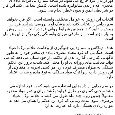
آور از بدن فرد خارج می شود. در نتیجه سم زدایی اثرات ماده ی
مخدری که در بدن متابولیزه شده است، کاهش پیدا می کند. این کار
در شرایطی ایمن و بدون خطر انجام می شود.
انتخاب این روش به عوامل مختلفی وابسته است. اگر فرد بخواهد
سم زدایی را انتخاب کند، باید پزشک او با بررسی شرایط فرد این
روش را تأیید کند. همچنین شرایط روانی فرد در انتخاب این روش
بسیار مؤثر است. از طرفی میزان وابستگی یکی دیگر از این عوامل
است.
هدف دیتاکس یا سم زدایی جلوگیری از وخامت علائم ترک اعتیاد
است. هنگامی که فرد معتاد مصرف ماده ی مخدر خود را به طور
ناگهانی کنار می گذارد، بدن او علائمی از خود نشان می دهد که می
تواند فعالیت های روزانه ی او را مختل کند. شدت بروز این علائم
بستگی به میزان مصرف فرد دارد. هر کسی تجربه ی متفاوتی از
این روش دارد، زیرا ترک مواد بستگی به نوع ماده و شدت اعتیاد
دارد.
در سم زدایی از داروهایی استفاده می شود که به فرد اجازه می
دهند سختی کمتری در طول فرایند بکشد. برای بیشتر مواد مخدر،
معمولاً چندین رو تا چند ماه طول می کشد تا علائم ترک اعتیاد
برطرف شود. مدت زمانی که فرد این علائم را نشان می دهد به
موارد زیادی بستگی دارد که عبارت اند از:
نوع ماده ی مخدر