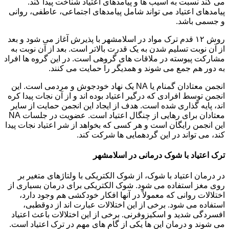
می کند نسبت به آسیب ها و پیامدهای اعتیاد شناخت پیدا کند.
پیامدهای اعتیاد می تواند شامل پیامدهای اجتماعی، عاطفی، روانی
و جسمی باشد.
روش ۱۲ قدم ترک مواد در اسلامشهر با پذیرش آغاز می شود و بعد
از آن نوبت تسلیم شدن به یک قدرت بالاتر است. بعد از آن نوبت به
مشارکت پیوسته در ملاقات های گروهی است. در این گروه ها افراد
به دور هم جمع می شوند و همدیگر را حمایت می کنند.
انجمن معتادان گمنام یا NA یک نهاد خودجوش و مردمی است. این
انجمن توسط افرادی که درگیر اعتیاد بوده اند و از آن نجات پیدا کره
اند، پایه گذاری شده است. هدف از ایجاد این انجمن حمایت از سایر
معتادان برای رهایی از چنگال اعتیاد است. عضویت در جلسات NA
این انجمن رایگان است و هر کسی که بخواهد از شر اعتیاد نجات پیدا
کند، می تواند در این گردهمایی ها شرکت کند.
ترک اعتیاد با شوک درمانی در اسلامشهر
در درمان اعتیاد با شوک، از شوک الکتریکی با ولتاژهای متغیر بر
روی مغز استفاده می شود. شوک الکتریکی برای درمان بسیاری از
اختلالات روانی که معمولاً در آنها افکار خودکشی هم وجود دارد،
استفاده می شود. برخی از این اختلالات عبارت اند از دوقطبی،
افسردگی شدید و اسکیزوفرنی. برخی از این اختلالات باعث اعتیاد
می شوند و درمان این ها یکی از گام های مهم در ترک اعتیاد است.