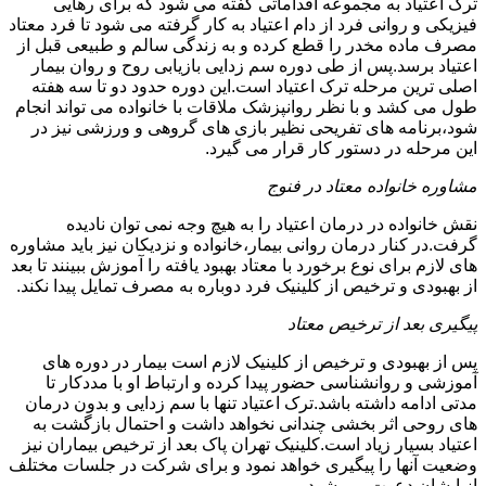
ترک اعتیاد به مجموعه اقداماتی گفته می شود که برای رهایی
فیزیکی و روانی فرد از دام اعتیاد به کار گرفته می شود تا فرد معتاد
مصرف ماده مخدر را قطع کرده و به زندگی سالم و طبیعی قبل از
اعتیاد برسد.پس از طی دوره سم زدایی بازیابی روح و روان بیمار
اصلی ترین مرحله ترک اعتیاد است.این دوره حدود دو تا سه هفته
طول می کشد و با نظر روانپزشک ملاقات با خانواده می تواند انجام
شود،برنامه های تفریحی نظیر بازی های گروهی و ورزشی نیز در
این مرحله در دستور کار قرار می گیرد.
مشاوره خانواده معتاد در فنوج
نقش خانواده در درمان اعتیاد را به هیچ وجه نمی توان نادیده
گرفت.در کنار درمان روانی بیمار،خانواده و نزدیکان نیز باید مشاوره
های لازم برای نوع برخورد با معتاد بهبود یافته را آموزش ببینند تا بعد
از بهبودی و ترخیص از کلینیک فرد دوباره به مصرف تمایل پیدا نکند.
پیگیری بعد از ترخیص معتاد
پس از بهبودی و ترخیص از کلینیک لازم است بیمار در دوره های
آموزشی و روانشناسی حضور پیدا کرده و ارتباط او با مددکار تا
مدتی ادامه داشته باشد.ترک اعتیاد تنها با سم زدایی و بدون درمان
های روحی اثر بخشی چندانی نخواهد داشت و احتمال بازگشت به
اعتیاد بسیار زیاد است.کلینیک تهران پاک بعد از ترخیص بیماران نیز
وضعیت آنها را پیگیری خواهد نمود و برای شرکت در جلسات مختلف
از ایشان دعوت می شود.