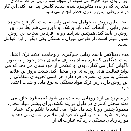
آور از بدن فرد خارج می شود. در نتیجه سم زدایی اثرات ماده ی
مخدری که در بدن متابولیزه شده است، کاهش پیدا می کند. این کار
در شرایطی ایمن و بدون خطر انجام می شود.
انتخاب این روش به عوامل مختلفی وابسته است. اگر فرد بخواهد
سم زدایی را انتخاب کند، باید پزشک او با بررسی شرایط فرد این
روش را تأیید کند. همچنین شرایط روانی فرد در انتخاب این روش
بسیار مؤثر است. از طرفی میزان وابستگی یکی دیگر از این عوامل
است.
هدف دیتاکس یا سم زدایی جلوگیری از وخامت علائم ترک اعتیاد
است. هنگامی که فرد معتاد مصرف ماده ی مخدر خود را به طور
ناگهانی کنار می گذارد، بدن او علائمی از خود نشان می دهد که می
تواند فعالیت های روزانه ی او را مختل کند. شدت بروز این علائم
بستگی به میزان مصرف فرد دارد. هر کسی تجربه ی متفاوتی از
این روش دارد، زیرا ترک مواد بستگی به نوع ماده و شدت اعتیاد
دارد.
در سم زدایی از داروهایی استفاده می شود که به فرد اجازه می
دهند سختی کمتری در طول فرایند بکشد. برای بیشتر مواد مخدر،
معمولاً چندین رو تا چند ماه طول می کشد تا علائم ترک اعتیاد
برطرف شود. مدت زمانی که فرد این علائم را نشان می دهد به
موارد زیادی بستگی دارد که عبارت اند از:
نوع ماده ی مخدر