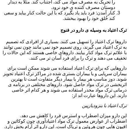
را تحریک به مصرف مواد می کند، اجتناب کند. مثلا به دیدار
دوستان مصرف کننده ی خود نرود.
کنار آمدن: فرد باید یاد بگیرد که با این حالت کنار بیاید و سعی
کند خُلق خود را بهبود ببخشد.
ترک اعتیاد به وسیله ی دارو در فنوج
داروها ترک اعتیاد را تسهیل می کنند. بسیاری از افرادی که تصمیم
به ترک اعتیاد می گیرند، روی تصمیم خود نمی مانند چون نمی توانند
با علائم ترک مواد کنار بیایند. داروهای خاصی هستند که این حالات را
تخفیف می دهند و ترک را برای فرد آسان تر می کنند.
داروهایی که برای ترک اعتیاد استفاده می شوند ممکن است برای
بیماران سرپایی و یا بیماران بستری شده در مراکز ترک اعتیاد تجویز
شوند. دوز مناسب هر بیمار با بیمار دیگر متفاوت است تا بهترین
اثربخشی در ترک مواد حاصل شود. داروهای مختلفی در برنامه ی
درمانی ترک مواد مخدر استفاده می شوند و هر کدام اثر خاصی
دارند. این داروها عبارت اند از:
ترک اعتیاد با بنزودیازپین
این دارو میزان اضطراب و استرس فرد را کاهش می دهد.
اضطراب از عوارض معمول ترک مواد اعتیادآوری چون کوکائین و
افیون هایی چون هروئین و تریاک است. این دارو اثر آرام بخش دارد.