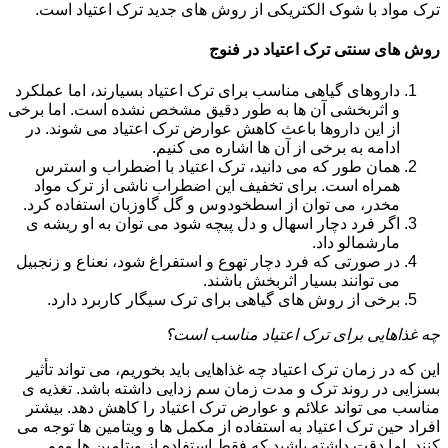
ترک مواد با شوک الکتریکی از روش های جدید ترک اعتیاد است.
روش های سنتی ترک اعتیاد در فنوج
داروهای گیاهی مناسب برای ترک اعتیاد بسیارند، اما عملکرد
و اثربخشی آن ها به طور دقیق مشخص نشده است. اما برخی
از این داروها باعث کاهش عوارض ترک اعتیاد می شوند. در
ادامه به برخی از آن ها اشاره می کنیم.
همان طور که می دانید، ترک اعتیاد با اضطراب و استرس
همراه است. برای تخفیف این اضطراب ناشی از ترک مواد
مخدر، می توان از اسطخودوس و گل گاوزبان استفاده کرد.
اگر فرد دچار اسهال و دل پیچه شود می توان به او ریشه ی
مارشمالو داد.
در صورتی که فرد دچار تهوع و استفراغ شود، نعناع و زنجبیل
می توانند بسیار اثربخش باشند.
برخی از روش های گیاهی برای ترک سیگار کاربرد دارد.
چه غذاهایی برای ترک اعتیاد مناسب است؟
این که در زمان ترک اعتیاد چه غذاهایی باید بخوریم، می تواند تأثیر
بسزایی در روند ترک و مدت زمان سم زدایی داشته باشد. تغذیه ی
مناسب می تواند علائم و عوارض ترک اعتیاد را کاهش دهد. بیشتر
افراد حین ترک اعتیاد به استفاده از مکمل ها و ویتامین ها توجه می
کنند. اما دقت داشته باشید که فقط استفاده از ویتامین ها مهم