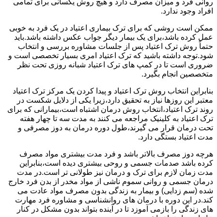
روانی فرد و میزان مصرف دارد و هیچ روش یکسانی برای تمامی
افراد وجود ندارد.
ممکن است روشی که برای ترک بیماری اعتیاد در یک فرد به خوبی
عمل کرده باشد،برای یک بیمار دیگر جواب عکس داشته باشد.باید
حتماً روش ترک اعتیاد پس از جلسات مشاوره بررسی و انتخاب
شود.توجه داشته باشید که ترک اعتیاد امری بسیار تخصصی است و
ضروری است تا در کمپ های ترک اعتیاد شبانه روزی تحت نظر
متخصصین انجام بگیرد.
بنابراین انتخاب روش ترک اعتیاد و پیدا کردن یک مرکز ترک اعتیاد
معتبر این روزها نیاز به تحقیق دارد،زیرا یکی از دلایل شکست در
روند ترک اعتیاد،انتخاب روش درمان اشتباه است،بیمارانی که برای
ترک اعتیاد به کلینیک مراجعه می کنند به مدت سه تا چهار هفته
تحت درمان قرار می گیرند،طول دوره درمان به دوز مصرفی و
مدت اعتیاد بستگی دارد.
هرچه دوز مصرف بالاتر باشد و فرد مدت بیشتری مواد مصرف
کرده باشد صدمات جسمی و روحی بیشتری دیده است،بنابراین
مدت زمان لازم برای ترک و درمان نیز طولانی تر است.در مدت
درمان جسمی و روانی سموم ناشی از مواد مخدر از بدن فرد خارج
شده (سم زدایی) و بیمار به زندگی بدون مصرف مواد عادت می
کند.در این دوره با درمان های روانشناسی و مشاوره فرد مهارت
های زندگی را بازمی آموزد تا در آینده بتواند بدون مشکل در کنار