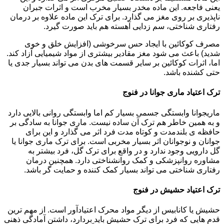
یعنی فاجعه. این ماده مخدر بسیار مخرب است و اثرات جبران
ناپذیری بر روی مغز می گذارد. برای ترک این ماده علاوه بر درمان
رفتاری شناختی، سم زدایی آهسته هم باید صورت گیرد.
مصرف کوکائین با ایجاد حس سرخوشی (افزایش خلق و خوی
شدید) باعث می شود مغز مقادیر بیشتری از مواد شیمیایی آزاد کند.
اما، اثرات کوکائین بر سایر قسمت های بدن می تواند بسیار جدی یا
حتی کشنده باشد.
ترک اعتیاد ماری جوانا در فنوج
ماریجوانا وابستگی جسمی بسیار کم اما وابستگی روانی بالایی دارد
و به همین خاطر هم ترک آن ساده نیست. ماری جوانا به سادگی بر
حافظه ی بلندمدت و کوتاه مدت فرد اثر می گذارد و این برای
جوانان و نوجوانان اثر بسیار مخربی است. برای ترک ماری جوانا یا
گل دارویی وجود ندارد و در واقع برای ترک گل، فرد بیشتر به
مشاوره روانپزشکی و کمک روانشناختی دارد. همچنین درمان
رفتاری شناختی می تواند بسیار کمک کننده و حمایت گر باشد.
ترک اعتیاد حشیش در فنوج
حشیش یا کانابیس از دیگر مواد محرک اعتیادآور است. از مهم ترین
قدم هایی که فرد برای ترک حشیش باید بردارد، داشتن آمادگی ذهنی