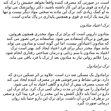
است. در صورتی که مصرف کننده واقعاً بخواهد حشیش را ترک کند
و اراده ی قوی برای این کار داشته باشید، دکتر روانپزشک می تواند
به او کمک زیادی کند. ترک این ماده به سختی مواد دیگر نیست و تنها
نیازمند یک اراده ی قوی و همچنین پایداری در پاک ماندن است.
ترک اعتیاد متادون
متادون دارویی است که برای ترک مواد مخدری همچون هروئین،
مورفین و تریاک استفاده می شود. متأسفانه برخی تصور می کنند
که متادون اعتیادآور نیست، اما این گونه است و متادون می تواند
مانند مواد مخدر دیکر برای فرد اعتیاد ایجاد کند. بهتر است ترک
اعتیاد به متادون با سم زدایی و درمان شناختی رفتاری انجام شود.
زیرا علائم روانی نیاز به متادون بعد از ترک با فرد باقی می ماند.
ترک ترامادول
ترامادول یک مسکن ضد درد است. علاوه بر اثر تسکین دردی که
دارد، نوعی نشاط و سرخوشی هم در مصرف کننده ایجاد می کند
که سبب مصرف بیش از اندازه و گاهی اعتیاد به آن می شود.
ترامادول را می توان در مدت زمان کمی ترک کرد. برای ترک این
دارو در ابتدا باید دلایل کشش به این مخدر را در فرد پیدا کرد و سعی
در برطرف کردن آن داشت. برای ترک این دارو حتما باید روان
درمانی صورت گیرد.