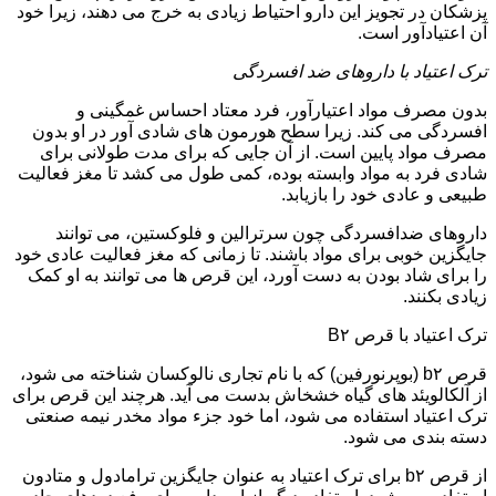
پزشکان در تجویز این دارو احتیاط زیادی به خرج می دهند، زیرا خود
آن اعتیادآور است.
ترک اعتیاد با داروهای ضد افسردگی
بدون مصرف مواد اعتیارآور، فرد معتاد احساس غمگینی و
افسردگی می کند. زیرا سطح هورمون های شادی آور در او بدون
مصرف مواد پایین است. از آن جایی که برای مدت طولانی برای
شادی فرد به مواد وابسته بوده، کمی طول می کشد تا مغز فعالیت
طبیعی و عادی خود را بازیابد.
داروهای ضدافسردگی چون سرترالین و فلوکستین، می توانند
جایگزین خوبی برای مواد باشند. تا زمانی که مغز فعالیت عادی خود
را برای شاد بودن به دست آورد، این قرص ها می توانند به او کمک
زیادی بکنند.
ترک اعتیاد با قرص B۲
قرص b۲ (بوپرنورفین) که با نام تجاری نالوکسان شناخته می شود،
از آلکالویئد های گیاه خشخاش بدست می آید. هرچند این قرص برای
ترک اعتیاد استفاده می شود، اما خود جزء مواد مخدر نیمه صنعتی
دسته بندی می شود.
از قرص b۲ برای ترک اعتیاد به عنوان جایگزین ترامادول و متادون