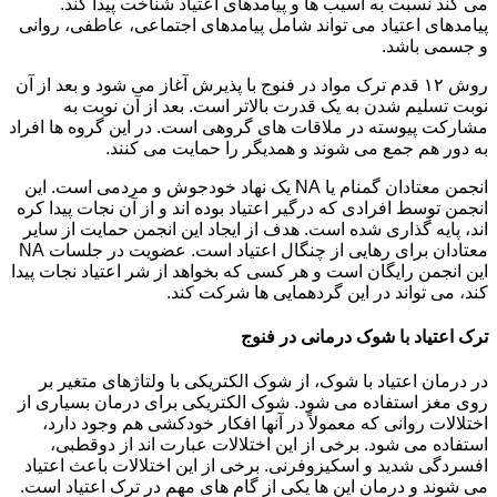
می کند نسبت به آسیب ها و پیامدهای اعتیاد شناخت پیدا کند.
پیامدهای اعتیاد می تواند شامل پیامدهای اجتماعی، عاطفی، روانی
و جسمی باشد.
روش ۱۲ قدم ترک مواد در فنوج با پذیرش آغاز می شود و بعد از آن
نوبت تسلیم شدن به یک قدرت بالاتر است. بعد از آن نوبت به
مشارکت پیوسته در ملاقات های گروهی است. در این گروه ها افراد
به دور هم جمع می شوند و همدیگر را حمایت می کنند.
انجمن معتادان گمنام یا NA یک نهاد خودجوش و مردمی است. این
انجمن توسط افرادی که درگیر اعتیاد بوده اند و از آن نجات پیدا کره
اند، پایه گذاری شده است. هدف از ایجاد این انجمن حمایت از سایر
معتادان برای رهایی از چنگال اعتیاد است. عضویت در جلسات NA
این انجمن رایگان است و هر کسی که بخواهد از شر اعتیاد نجات پیدا
کند، می تواند در این گردهمایی ها شرکت کند.
ترک اعتیاد با شوک درمانی در فنوج
در درمان اعتیاد با شوک، از شوک الکتریکی با ولتاژهای متغیر بر
روی مغز استفاده می شود. شوک الکتریکی برای درمان بسیاری از
اختلالات روانی که معمولاً در آنها افکار خودکشی هم وجود دارد،
استفاده می شود. برخی از این اختلالات عبارت اند از دوقطبی،
افسردگی شدید و اسکیزوفرنی. برخی از این اختلالات باعث اعتیاد
می شوند و درمان این ها یکی از گام های مهم در ترک اعتیاد است.