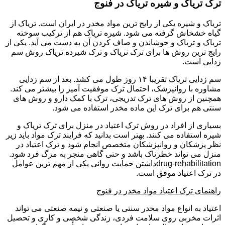
ترک تریاک و شیره تریاک در فنوج
تریاک و شیره یکی از رایج ترین مواد مخدر در ایران است. تریاک از
گیاه خشخاش گرفته می شود. شیره تریاک هم از ترکیب سوخته
تریاک و تریاک و جوشاندن و صاف کردن آن به دست می آید. یکی از
رایج ترین روش ها برای ترک تریاک و ترک شیرده تریاک روش سم
زدایی است.
سم زدایی تریاک تقریبا ۱۴ روز طول می کشد. بعد از سم زدایی
مشاوره با روانپزشک، احتمال ترک موفقیت آمیز را بیشتر می کند.
همچنین از روش های ترک تدریجی، ترک با کمک دارو و روش های
سنتی هم برای ترک این ماده مخدر استفاده می شود.
بسیاری از افراد در روش ترک اعتیاد در منزل برای ترک تریاک و
شیره استفاده می کنند. بهتر است بدانید که فرایند ترک مواد باید زیر
نظر پزشکان و روانپزشکان متخصص انجام شود و ترک اعتیاد در
منزل می تواند خطرناک باشد و حتی گاهی منجر به مرگ فرد شود.
drug-rehabilitationداشتن حمایت روانی یکی از مهم ترین عوامل
در ترک اعتیاد موفق است.
راهنمای ترک اعتیاد مواد مخدر در فنوج
اعتیاد به انواع مواد مخدر سنتی یا صنعتی و نیمه صنعتی می تواند
اثرات مخربی روی سلامت فردی، زندگی شخصی و کاری و تحصیل