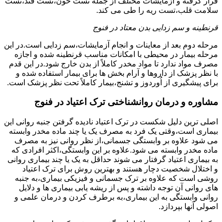
قرار گرفته و آزمایشات مختلف از جمله تست خون،تست قند،تست
سلامت قلب،تست ریه را طی می کند.
قرنطینه و سم زدایی بدن معتاد در فنوج
مرحله دوم بعد از معاینات و انجام آزمایشات،سم زدایی است.در این
مرحله بیمار در محیطی با امکانات مناسب قرنطینه شده و اجازه
مصرف مواد ندارد تا مواد مخدر کاملاً از بدن خارج شود.در این قدم
با نظر پزشک از داروها و آرام بخش ها برای بیمار استفاده شده و
برای پیشگیری از اُوردوز و تشنج،بیمار کاملاً تحت نظر پزشک است.
مشاوره و درمان روانشناختی ترک اعتیاد در فنوج
اصلی ترین دلیل شکست در ترک اعتیاد نادیده گرفتن جنبه روانی این
بیماری است،وقتی یک فرد به مصرف یک یا چند ماده مخدر وابسته
می شود علاوه بر وابستگی جسمانی،از نظر روانی نیز به مصرف
ماده مخدر وابسته می شود.علاوه بر این وابستگی،اکثر افرادی که
به بیماری اعتیاد گرفتار می شوند حداقل به یک یا چند بیماری روانی
و اختلال شخصیت دچار هستند و بهترین روش برای ترک اعتیاد
روشی است که علاوه بر ترک جسمانی و فیزیکی بیماری،به جنبه
های روانی آن توجه داشته و پس از ریشه یابی بیماری ها و دلایل
روانی وابستگی به این بیماری،به برطرف کردن و درمان علمی و
اصولی آنها بپردازد.