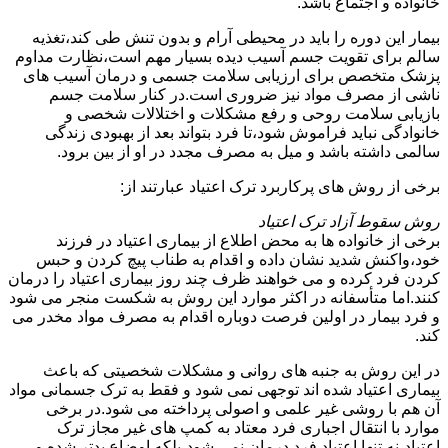
خانواده و اجتماع باشد.
بیمار این دوره را باید در محیطی آرام و بدون تنش طی کند،تغذیه
سالم برای تقویت جسم آسیب دیده بسیار مهم است،نظارت مداوم
پزشک متخصص برای ارزیابی سلامت جسمی و درمان آسیب های
ناشی از مصرف مواد نیز ضروری است.در کنار سلامت جسم
بازیابی سلامت روحی و رفع مشکلات و اختلالات شخصی و
خانوادگی نباید فراموش شود،تا فرد بتواند بعد از بهبودی زندگی
سالمی داشته باشد و میل به مصرف مجدد در او از بین برود.
برخی از روش های پرکاربرد ترک اعتیاد عبارتند از:
روش سقوط آزاد ترک اعتیاد
برخی از خانواده ها به محض اطلاع از بیماری اعتیاد در فرزند
خود،واکنش شدید نشان داده و اقدام به طناب پیچ کردن و حبس
کردن فرد کرده و می خواهند ظرف چند روز بیماری اعتیاد را درمان
کنند.اما متأسفانه در اکثر موارد این روش به شکست منجر می شود
و فرد بیمار در اولین فرصت دوباره اقدام به مصرف مواد مخدر می
کند.
در این روش به جنبه های روانی و مشکلات شخصیتی که باعث
بیماری اعتیاد شده اند توجهی نمی شود و فقط به ترک جسمانی مواد
آن هم با روشی غیر علمی و اصولی پرداخته می شود.در برخی
موارد با انتقال اجباری فرد معتاد به کمپ های غیر مجاز ترک
اعتیاد،نه تنها اعتیاد فرد درمان نمی شود،بلکه اوضاع بدتر شده و