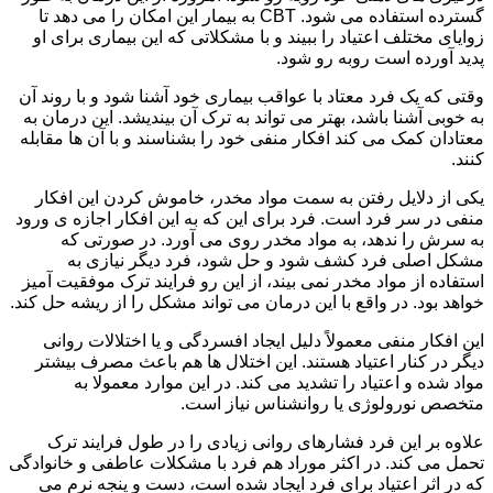
گسترده استفاده می شود. CBT به بیمار این امکان را می دهد تا
زوایای مختلف اعتیاد را ببیند و با مشکلاتی که این بیماری برای او
پدید آورده است روبه رو شود.
وقتی که یک فرد معتاد با عواقب بیماری خود آشنا شود و با روند آن
به خوبی آشنا باشد، بهتر می تواند به ترک آن بیندیشد. این درمان به
معتادان کمک می کند افکار منفی خود را بشناسند و با آن ها مقابله
کنند.
یکی از دلایل رفتن به سمت مواد مخدر، خاموش کردن این افکار
منفی در سر فرد است. فرد برای این که به این افکار اجازه ی ورود
به سرش را ندهد، به مواد مخدر روی می آورد. در صورتی که
مشکل اصلی فرد کشف شود و حل شود، فرد دیگر نیازی به
استفاده از مواد مخدر نمی بیند، از این رو فرایند ترک موفقیت آمیز
خواهد بود. در واقع با این درمان می تواند مشکل را از ریشه حل کند.
این افکار منفی معمولاً دلیل ایجاد افسردگی و یا اختلالات روانی
دیگر در کنار اعتیاد هستند. این اختلال ها هم باعث مصرف بیشتر
مواد شده و اعتیاد را تشدید می کند. در این موارد معمولا به
متخصص نورولوژی یا روانشناس نیاز است.
علاوه بر این فرد فشارهای روانی زیادی را در طول فرایند ترک
تحمل می کند. در اکثر موراد هم فرد با مشکلات عاطفی و خانوادگی
که در اثر اعتیاد برای فرد ایجاد شده است، دست و پنجه نرم می