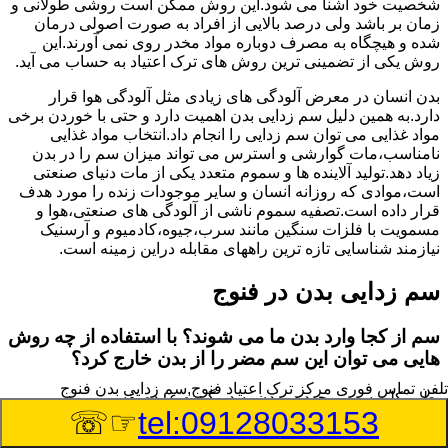
شخصیت خود آشنا می شود.این روش ممکن است روشی طولانی و
زمان بر باشد ولی درصد بالایی از افراد به صورت اصولی درمان
شده و هیچگاه به مصرف دوباره مواد مخدر روی نمی آورند.این
روش یکی از تضمینی ترین روش های ترک اعتیاد به حساب می آید.
بدن انسان در معرض آلودگی های زیادی مثل آلودگی هوا قرار
دارد.به همین دلیل سم زدایی بدن اهمیت دارد و حتی با خوردن برخی
مواد غذایی می توان سم زدایی را انجام داد.انتخاب مواد غذایی
نامناسب،مات گوارشی و استرس می تواند میزان سم را در بدن
زیاد دهد.تولید آلاینده ها و سموم متعدد یکی از مات دنیای صنعتی
است،موادی که روزانه انسان و سایر موجودات زنده را مورد هدف
قرار داده است.تصفیه سموم ناشی از آلودگی های صنعتی،هوا و
مسمویت با فلزات سنگین مانند سرب،جیوه،کادمیوم و آرسنیک
نیازمند شناسایی تازه ترین راههای مقابله دراین زمینه است.
سم زدایی بدن در فنوج
سم از کجا وارد بدن ما می شوند؟ با استفاده از چه روش
هایی می توان این سم مضر را از بدن خارج کرد؟
تلفن تماس فوری
مرکز ترک اعتیاد فنوج,سم زدایی بدن فنوج
بطور کلی سم موجود در بدن به دو گروه عمده تقسیم می
☞☏
tel:09128033153
شوند.بخش بزرگی از این سموم مثل مواد به جا مانده از سموم
گیاهی و آفت کش ها،فلزات سنگین ناشی از آلودگی هوا،انواع