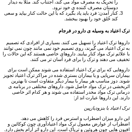
را تحریک به مصرف مواد می کند، اجتناب کند. مثلا به دیدار
دوستان مصرف کننده ی خود نرود.
کنار آمدن: فرد باید یاد بگیرد که با این حالت کنار بیاید و سعی
کند خُلق خود را بهبود ببخشد.
ترک اعتیاد به وسیله ی دارو در فرجام
داروها ترک اعتیاد را تسهیل می کنند. بسیاری از افرادی که تصمیم
به ترک اعتیاد می گیرند، روی تصمیم خود نمی مانند چون نمی توانند
با علائم ترک مواد کنار بیایند. داروهای خاصی هستند که این حالات را
تخفیف می دهند و ترک را برای فرد آسان تر می کنند.
داروهایی که برای ترک اعتیاد استفاده می شوند ممکن است برای
بیماران سرپایی و یا بیماران بستری شده در مراکز ترک اعتیاد تجویز
شوند. دوز مناسب هر بیمار با بیمار دیگر متفاوت است تا بهترین
اثربخشی در ترک مواد حاصل شود. داروهای مختلفی در برنامه ی
درمانی ترک مواد مخدر استفاده می شوند و هر کدام اثر خاصی
دارند. این داروها عبارت اند از:
ترک اعتیاد با بنزودیازپین
این دارو میزان اضطراب و استرس فرد را کاهش می دهد.
اضطراب از عوارض معمول ترک مواد اعتیادآوری چون کوکائین و
افیون هایی چون هروئین و تریاک است. این دارو اثر آرام بخش دارد.