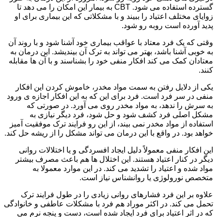
گسترده استفاده می شود. CBT به بیمار این امکان را می دهد تا
زوایای مختلف اعتیاد را ببیند و با مشکلاتی که این بیماری برای او
پدید آورده است روبه رو شود.
وقتی که یک فرد معتاد با عواقب بیماری خود آشنا شود و با روند آن
به خوبی آشنا باشد، بهتر می تواند به ترک آن بیندیشد. این درمان به
معتادان کمک می کند افکار منفی خود را بشناسند و با آن ها مقابله
کنند.
یکی از دلایل رفتن به سمت مواد مخدر، خاموش کردن این افکار
منفی در سر فرد است. فرد برای این که به این افکار اجازه ی ورود
به سرش را ندهد، به مواد مخدر روی می آورد. در صورتی که
مشکل اصلی فرد کشف شود و حل شود، فرد دیگر نیازی به
استفاده از مواد مخدر نمی بیند، از این رو فرایند ترک موفقیت آمیز
خواهد بود. در واقع با این درمان می تواند مشکل را از ریشه حل کند.
این افکار منفی معمولاً دلیل ایجاد افسردگی و یا اختلالات روانی
دیگر در کنار اعتیاد هستند. این اختلال ها هم باعث مصرف بیشتر
مواد شده و اعتیاد را تشدید می کند. در این موارد معمولا به
متخصص نورولوژی یا روانشناس نیاز است.
علاوه بر این فرد فشارهای روانی زیادی را در طول فرایند ترک
تحمل می کند. در اکثر موراد هم فرد با مشکلات عاطفی و خانوادگی
که در اثر اعتیاد برای فرد ایجاد شده است، دست و پنجه نرم می