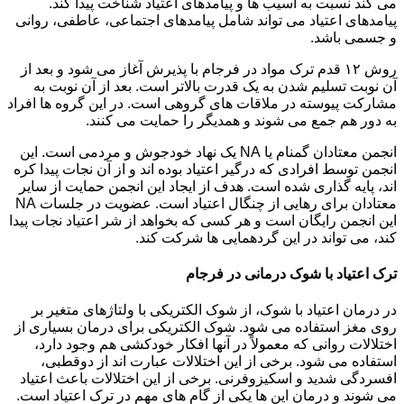
می کند نسبت به آسیب ها و پیامدهای اعتیاد شناخت پیدا کند.
پیامدهای اعتیاد می تواند شامل پیامدهای اجتماعی، عاطفی، روانی
و جسمی باشد.
روش ۱۲ قدم ترک مواد در فرجام با پذیرش آغاز می شود و بعد از
آن نوبت تسلیم شدن به یک قدرت بالاتر است. بعد از آن نوبت به
مشارکت پیوسته در ملاقات های گروهی است. در این گروه ها افراد
به دور هم جمع می شوند و همدیگر را حمایت می کنند.
انجمن معتادان گمنام یا NA یک نهاد خودجوش و مردمی است. این
انجمن توسط افرادی که درگیر اعتیاد بوده اند و از آن نجات پیدا کره
اند، پایه گذاری شده است. هدف از ایجاد این انجمن حمایت از سایر
معتادان برای رهایی از چنگال اعتیاد است. عضویت در جلسات NA
این انجمن رایگان است و هر کسی که بخواهد از شر اعتیاد نجات پیدا
کند، می تواند در این گردهمایی ها شرکت کند.
ترک اعتیاد با شوک درمانی در فرجام
در درمان اعتیاد با شوک، از شوک الکتریکی با ولتاژهای متغیر بر
روی مغز استفاده می شود. شوک الکتریکی برای درمان بسیاری از
اختلالات روانی که معمولاً در آنها افکار خودکشی هم وجود دارد،
استفاده می شود. برخی از این اختلالات عبارت اند از دوقطبی،
افسردگی شدید و اسکیزوفرنی. برخی از این اختلالات باعث اعتیاد
می شوند و درمان این ها یکی از گام های مهم در ترک اعتیاد است.