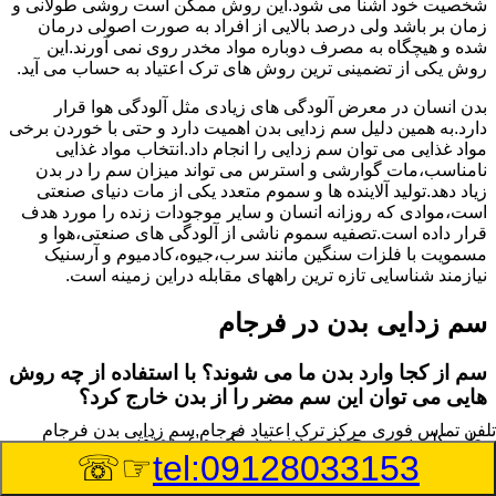
شخصیت خود آشنا می شود.این روش ممکن است روشی طولانی و
زمان بر باشد ولی درصد بالایی از افراد به صورت اصولی درمان
شده و هیچگاه به مصرف دوباره مواد مخدر روی نمی آورند.این
روش یکی از تضمینی ترین روش های ترک اعتیاد به حساب می آید.
بدن انسان در معرض آلودگی های زیادی مثل آلودگی هوا قرار
دارد.به همین دلیل سم زدایی بدن اهمیت دارد و حتی با خوردن برخی
مواد غذایی می توان سم زدایی را انجام داد.انتخاب مواد غذایی
نامناسب،مات گوارشی و استرس می تواند میزان سم را در بدن
زیاد دهد.تولید آلاینده ها و سموم متعدد یکی از مات دنیای صنعتی
است،موادی که روزانه انسان و سایر موجودات زنده را مورد هدف
قرار داده است.تصفیه سموم ناشی از آلودگی های صنعتی،هوا و
مسمویت با فلزات سنگین مانند سرب،جیوه،کادمیوم و آرسنیک
نیازمند شناسایی تازه ترین راههای مقابله دراین زمینه است.
سم زدایی بدن در فرجام
سم از کجا وارد بدن ما می شوند؟ با استفاده از چه روش
هایی می توان این سم مضر را از بدن خارج کرد؟
تلفن تماس فوری
مرکز ترک اعتیاد فرجام,سم زدایی بدن فرجام
بطور کلی سم موجود در بدن به دو گروه عمده تقسیم می
☞☏
tel:09128033153
شوند.بخش بزرگی از این سموم مثل مواد به جا مانده از سموم
گیاهی و آفت کش ها،فلزات سنگین ناشی از آلودگی هوا،انواع