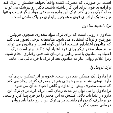
است. در صورتی که مصرف کننده واقعاً بخواهد حشیش را ترک کند
و اراده ی قوی برای این کار داشته باشید، دکتر روانپزشک می تواند
به او کمک زیادی کند. ترک این ماده به سختی مواد دیگر نیست و تنها
نیازمند یک اراده ی قوی و همچنین پایداری در پاک ماندن است.
ترک اعتیاد متادون
متادون دارویی است که برای ترک مواد مخدری همچون هروئین،
مورفین و تریاک استفاده می شود. متأسفانه برخی تصور می کنند
که متادون اعتیادآور نیست، اما این گونه است و متادون می تواند
مانند مواد مخدر دیکر برای فرد اعتیاد ایجاد کند. بهتر است ترک
اعتیاد به متادون با سم زدایی و درمان شناختی رفتاری انجام شود.
زیرا علائم روانی نیاز به متادون بعد از ترک با فرد باقی می ماند.
ترک ترامادول
ترامادول یک مسکن ضد درد است. علاوه بر اثر تسکین دردی که
دارد، نوعی نشاط و سرخوشی هم در مصرف کننده ایجاد می کند
که سبب مصرف بیش از اندازه و گاهی اعتیاد به آن می شود.
ترامادول را می توان در مدت زمان کمی ترک کرد. برای ترک این
دارو در ابتدا باید دلایل کشش به این مخدر را در فرد پیدا کرد و سعی
در برطرف کردن آن داشت. برای ترک این دارو حتما باید روان
درمانی صورت گیرد.