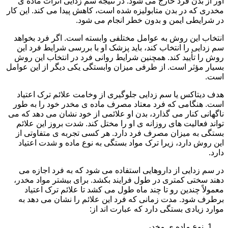
آور از بدن فرد خارج می شود. در نتیجه سم زدایی اثرات ماده ی
مخدری که در بدن متابولیزه شده است، کاهش پیدا می کند. این کار
در شرایطی ایمن و بدون خطر انجام می شود.
انتخاب این روش به عوامل مختلفی وابسته است. اگر فرد بخواهد
سم زدایی را انتخاب کند، باید پزشک او با بررسی شرایط فرد این
روش را تأیید کند. همچنین شرایط روانی فرد در انتخاب این روش
بسیار مؤثر است. از طرفی میزان وابستگی یکی دیگر از این عوامل
است.
هدف دیتاکس یا سم زدایی جلوگیری از وخامت علائم ترک اعتیاد
است. هنگامی که فرد معتاد مصرف ماده ی مخدر خود را به طور
ناگهانی کنار می گذارد، بدن او علائمی از خود نشان می دهد که می
تواند فعالیت های روزانه ی او را مختل کند. شدت بروز این علائم
بستگی به میزان مصرف فرد دارد. هر کسی تجربه ی متفاوتی از
این روش دارد، زیرا ترک مواد بستگی به نوع ماده و شدت اعتیاد
دارد.
در سم زدایی از داروهایی استفاده می شود که به فرد اجازه می
دهند سختی کمتری در طول فرایند بکشد. برای بیشتر مواد مخدر،
معمولاً چندین رو تا چند ماه طول می کشد تا علائم ترک اعتیاد
برطرف شود. مدت زمانی که فرد این علائم را نشان می دهد به
موارد زیادی بستگی دارد که عبارت اند از:
نوع ماده ی مخدر