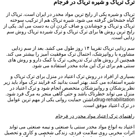
ترک تریاک و شیره تریاک در فرجام
تریاک و شیره یکی از رایج ترین مواد مخدر در ایران است. تریاک از
گیاه خشخاش گرفته می شود. شیره تریاک هم از ترکیب سوخته
تریاک و تریاک و جوشاندن و صاف کردن آن به دست می آید. یکی از
رایج ترین روش ها برای ترک تریاک و ترک شیرده تریاک روش سم
زدایی است.
سم زدایی تریاک تقریبا ۱۴ روز طول می کشد. بعد از سم زدایی
مشاوره با روانپزشک، احتمال ترک موفقیت آمیز را بیشتر می کند.
همچنین از روش های ترک تدریجی، ترک با کمک دارو و روش های
سنتی هم برای ترک این ماده مخدر استفاده می شود.
بسیاری از افراد در روش ترک اعتیاد در منزل برای ترک تریاک و
شیره استفاده می کنند. بهتر است بدانید که فرایند ترک مواد باید زیر
نظر پزشکان و روانپزشکان متخصص انجام شود و ترک اعتیاد در
منزل می تواند خطرناک باشد و حتی گاهی منجر به مرگ فرد شود.
drug-rehabilitationداشتن حمایت روانی یکی از مهم ترین عوامل
در ترک اعتیاد موفق است.
راهنمای ترک اعتیاد مواد مخدر در فرجام
اعتیاد به انواع مواد مخدر سنتی یا صنعتی و نیمه صنعتی می تواند
اثرات مخربی روی سلامت فردی، زندگی شخصی و کاری و تحصیل