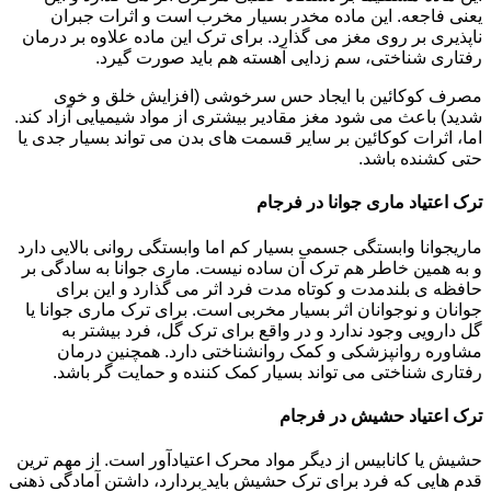
یعنی فاجعه. این ماده مخدر بسیار مخرب است و اثرات جبران
ناپذیری بر روی مغز می گذارد. برای ترک این ماده علاوه بر درمان
رفتاری شناختی، سم زدایی آهسته هم باید صورت گیرد.
مصرف کوکائین با ایجاد حس سرخوشی (افزایش خلق و خوی
شدید) باعث می شود مغز مقادیر بیشتری از مواد شیمیایی آزاد کند.
اما، اثرات کوکائین بر سایر قسمت های بدن می تواند بسیار جدی یا
حتی کشنده باشد.
ترک اعتیاد ماری جوانا در فرجام
ماریجوانا وابستگی جسمی بسیار کم اما وابستگی روانی بالایی دارد
و به همین خاطر هم ترک آن ساده نیست. ماری جوانا به سادگی بر
حافظه ی بلندمدت و کوتاه مدت فرد اثر می گذارد و این برای
جوانان و نوجوانان اثر بسیار مخربی است. برای ترک ماری جوانا یا
گل دارویی وجود ندارد و در واقع برای ترک گل، فرد بیشتر به
مشاوره روانپزشکی و کمک روانشناختی دارد. همچنین درمان
رفتاری شناختی می تواند بسیار کمک کننده و حمایت گر باشد.
ترک اعتیاد حشیش در فرجام
حشیش یا کانابیس از دیگر مواد محرک اعتیادآور است. از مهم ترین
قدم هایی که فرد برای ترک حشیش باید بردارد، داشتن آمادگی ذهنی