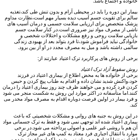
خانواده و اجتماع باشد.
بیمار این دوره را باید در محیطی آرام و بدون تنش طی کند،تغذیه
سالم برای تقویت جسم آسیب دیده بسیار مهم است،نظارت مداوم
پزشک متخصص برای ارزیابی سلامت جسمی و درمان آسیب های
ناشی از مصرف مواد نیز ضروری است.در کنار سلامت جسم
بازیابی سلامت روحی و رفع مشکلات و اختلالات شخصی و
خانوادگی نباید فراموش شود،تا فرد بتواند بعد از بهبودی زندگی
سالمی داشته باشد و میل به مصرف مجدد در او از بین برود.
برخی از روش های پرکاربرد ترک اعتیاد عبارتند از:
روش سقوط آزاد ترک اعتیاد
برخی از خانواده ها به محض اطلاع از بیماری اعتیاد در فرزند
خود،واکنش شدید نشان داده و اقدام به طناب پیچ کردن و حبس
کردن فرد کرده و می خواهند ظرف چند روز بیماری اعتیاد را درمان
کنند.اما متأسفانه در اکثر موارد این روش به شکست منجر می شود
و فرد بیمار در اولین فرصت دوباره اقدام به مصرف مواد مخدر می
کند.
در این روش به جنبه های روانی و مشکلات شخصیتی که باعث
بیماری اعتیاد شده اند توجهی نمی شود و فقط به ترک جسمانی مواد
آن هم با روشی غیر علمی و اصولی پرداخته می شود.در برخی
موارد با انتقال اجباری فرد معتاد به کمپ های غیر مجاز ترک
اعتیاد،نه تنها اعتیاد فرد درمان نمی شود،بلکه اوضاع بدتر شده و