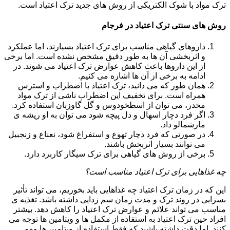
ترک مواد با شوک الکتریکی از روش های جدید ترک اعتیاد است.
روش های سنتی ترک اعتیاد در فرجام
داروهای گیاهی مناسب برای ترک اعتیاد بسیارند، اما عملکرد
و اثربخشی آن ها به طور دقیق مشخص نشده است. اما برخی
از این داروها باعث کاهش عوارض ترک اعتیاد می شوند. در
ادامه به برخی از آن ها اشاره می کنیم.
همان طور که می دانید، ترک اعتیاد با اضطراب و استرس
همراه است. برای تخفیف این اضطراب ناشی از ترک مواد
مخدر، می توان از اسطخودوس و گل گاوزبان استفاده کرد.
اگر فرد دچار اسهال و دل پیچه شود می توان به او ریشه ی
مارشمالو داد.
در صورتی که فرد دچار تهوع و استفراغ شود، نعناع و زنجبیل
می توانند بسیار اثربخش باشند.
برخی از روش های گیاهی برای ترک سیگار کاربرد دارد.
چه غذاهایی برای ترک اعتیاد مناسب است؟
این که در زمان ترک اعتیاد چه غذاهایی باید بخوریم، می تواند تأثیر
بسزایی در روند ترک و مدت زمان سم زدایی داشته باشد. تغذیه ی
مناسب می تواند علائم و عوارض ترک اعتیاد را کاهش دهد. بیشتر
افراد حین ترک اعتیاد به استفاده از مکمل ها و ویتامین ها توجه می
کنند. اما دقت داشته باشید که فقط استفاده از ویتامین ها مهم