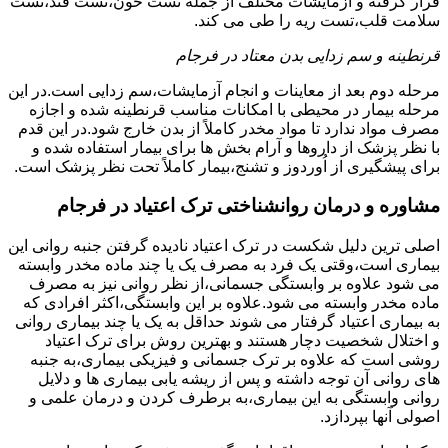
قرار گرفته و آزمایشات مختلف از جمله تست خون،تست قند،تست
سلامت قلب،تست ریه را طی می کند.
قرنطینه و سم زدایی بدن معتاد در فرجام
مرحله دوم بعد از معاینات و انجام آزمایشات،سم زدایی است.در این
مرحله بیمار در محیطی با امکانات مناسب قرنطینه شده و اجازه
مصرف مواد ندارد تا مواد مخدر کاملاً از بدن خارج شود.در این قدم
با نظر پزشک از داروها و آرام بخش ها برای بیمار استفاده شده و
برای پیشگیری از اُوردوز و تشنج،بیمار کاملاً تحت نظر پزشک است.
مشاوره و درمان روانشناختی ترک اعتیاد در فرجام
اصلی ترین دلیل شکست در ترک اعتیاد نادیده گرفتن جنبه روانی این
بیماری است،وقتی یک فرد به مصرف یک یا چند ماده مخدر وابسته
می شود علاوه بر وابستگی جسمانی،از نظر روانی نیز به مصرف
ماده مخدر وابسته می شود.علاوه بر این وابستگی،اکثر افرادی که
به بیماری اعتیاد گرفتار می شوند حداقل به یک یا چند بیماری روانی
و اختلال شخصیت دچار هستند و بهترین روش برای ترک اعتیاد
روشی است که علاوه بر ترک جسمانی و فیزیکی بیماری،به جنبه
های روانی آن توجه داشته و پس از ریشه یابی بیماری ها و دلایل
روانی وابستگی به این بیماری،به برطرف کردن و درمان علمی و
اصولی آنها بپردازد.