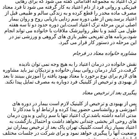
ترک اعتیاد به مجموعه اقداماتی گفته می شود که برای رهایی
فیزیکی و روانی فرد از دام اعتیاد به کار گرفته می شود تا فرد معتاد
مصرف ماده مخدر را قطع کرده و به زندگی سالم و طبیعی قبل از
اعتیاد برسد.پس از طی دوره سم زدایی بازیابی روح و روان بیمار
اصلی ترین مرحله ترک اعتیاد است.این دوره حدود دو تا سه هفته
طول می کشد و با نظر روانپزشک ملاقات با خانواده می تواند انجام
شود،برنامه های تفریحی نظیر بازی های گروهی و ورزشی نیز در
این مرحله در دستور کار قرار می گیرد.
مشاوره خانواده معتاد در فرجام
نقش خانواده در درمان اعتیاد را به هیچ وجه نمی توان نادیده
گرفت.در کنار درمان روانی بیمار،خانواده و نزدیکان نیز باید مشاوره
های لازم برای نوع برخورد با معتاد بهبود یافته را آموزش ببینند تا بعد
از بهبودی و ترخیص از کلینیک فرد دوباره به مصرف تمایل پیدا نکند.
پیگیری بعد از ترخیص معتاد
پس از بهبودی و ترخیص از کلینیک لازم است بیمار در دوره های
آموزشی و روانشناسی حضور پیدا کرده و ارتباط او با مددکار تا
مدتی ادامه داشته باشد.ترک اعتیاد تنها با سم زدایی و بدون درمان
های روحی اثر بخشی چندانی نخواهد داشت و احتمال بازگشت به
اعتیاد بسیار زیاد است.کلینیک تهران پاک بعد از ترخیص بیماران نیز
وضعیت آنها را پیگیری خواهد نمود و برای شرکت در جلسات مختلف
از ایشان دعوت می شود.