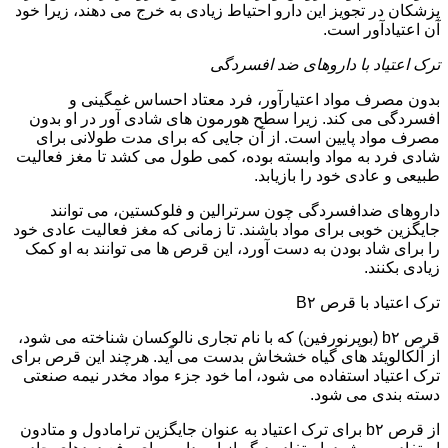
پزشکان در تجویز این دارو احتیاط زیادی به خرج می دهند، زیرا خود
آن اعتیادآور است.
ترک اعتیاد با داروهای ضد افسردگی
بدون مصرف مواد اعتیارآور، فرد معتاد احساس غمگینی و
افسردگی می کند. زیرا سطح هورمون های شادی آور در او بدون
مصرف مواد پایین است. از آن جایی که برای مدت طولانی برای
شادی فرد به مواد وابسته بوده، کمی طول می کشد تا مغز فعالیت
طبیعی و عادی خود را بازیابد.
داروهای ضدافسردگی چون سرترالین و فلوکستین، می توانند
جایگزین خوبی برای مواد باشند. تا زمانی که مغز فعالیت عادی خود
را برای شاد بودن به دست آورد، این قرص ها می توانند به او کمک
زیادی بکنند.
ترک اعتیاد با قرص B۲
قرص b۲ (بوپرنورفین) که با نام تجاری نالوکسان شناخته می شود،
از آلکالویئد های گیاه خشخاش بدست می آید. هرچند این قرص برای
ترک اعتیاد استفاده می شود، اما خود جزء مواد مخدر نیمه صنعتی
دسته بندی می شود.
از قرص b۲ برای ترک اعتیاد به عنوان جایگزین ترامادول و متادون