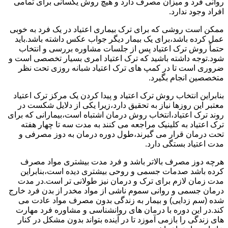
روانی فرد و میزان مصرف دارد و هیچ روش یکسانی برای تمامی
افراد وجود ندارد.
ممکن است روشی که برای ترک بیماری اعتیاد در یک فرد به خوبی
عمل کرده باشد،برای یک بیمار دیگر جواب عکس داشته باشد.باید
حتماً روش ترک اعتیاد پس از جلسات مشاوره بررسی و انتخاب
شود.توجه داشته باشید که ترک اعتیاد امری بسیار تخصصی است و
ضروری است تا در کمپ های ترک اعتیاد شبانه روزی تحت نظر
متخصصین انجام بگیرد.
بنابراین انتخاب روش ترک اعتیاد و پیدا کردن یک مرکز ترک اعتیاد
معتبر این روزها نیاز به تحقیق دارد،زیرا یکی از دلایل شکست در
روند ترک اعتیاد،انتخاب روش درمان اشتباه است،بیمارانی که برای
ترک اعتیاد به کلینیک مراجعه می کنند به مدت سه تا چهار هفته
تحت درمان قرار می گیرند،طول دوره درمان به دوز مصرفی و
مدت اعتیاد بستگی دارد.
هرچه دوز مصرف بالاتر باشد و فرد مدت بیشتری مواد مصرف
کرده باشد صدمات جسمی و روحی بیشتری دیده است،بنابراین
مدت زمان لازم برای ترک و درمان نیز طولانی تر است.در مدت
درمان جسمی و روانی سموم ناشی از مواد مخدر از بدن فرد خارج
شده (سم زدایی) و بیمار به زندگی بدون مصرف مواد عادت می
کند.در این دوره با درمان های روانشناسی و مشاوره فرد مهارت
های زندگی را بازمی آموزد تا در آینده بتواند بدون مشکل در کنار