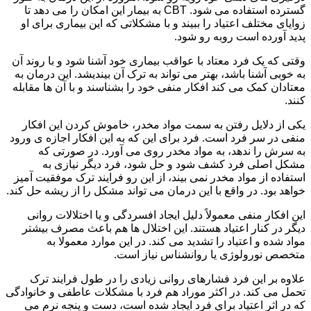
گسترده استفاده می شود. CBT به بیمار این امکان را می دهد تا
زوایای مختلف اعتیاد را ببیند و با مشکلاتی که این بیماری برای او
پدید آورده است روبه رو شود.
وقتی که یک فرد معتاد با عواقب بیماری خود آشنا شود و با روند آن
به خوبی آشنا باشد، بهتر می تواند به ترک آن بیندیشد. این درمان به
معتادان کمک می کند افکار منفی خود را بشناسند و با آن ها مقابله
کنند.
یکی از دلایل رفتن به سمت مواد مخدر، خاموش کردن این افکار
منفی در سر فرد است. فرد برای این که به این افکار اجازه ی ورود
به سرش را ندهد، به مواد مخدر روی می آورد. در صورتی که
مشکل اصلی فرد کشف شود و حل شود، فرد دیگر نیازی به
استفاده از مواد مخدر نمی بیند، از این رو فرایند ترک موفقیت آمیز
خواهد بود. در واقع با این درمان می تواند مشکل را از ریشه حل کند.
این افکار منفی معمولاً دلیل ایجاد افسردگی و یا اختلالات روانی
دیگر در کنار اعتیاد هستند. این اختلال ها هم باعث مصرف بیشتر
مواد شده و اعتیاد را تشدید می کند. در این موارد معمولا به
متخصص نورولوژی یا روانشناس نیاز است.
علاوه بر این فرد فشارهای روانی زیادی را در طول فرایند ترک
تحمل می کند. در اکثر موراد هم فرد با مشکلات عاطفی و خانوادگی
که در اثر اعتیاد برای فرد ایجاد شده است، دست و پنجه نرم می