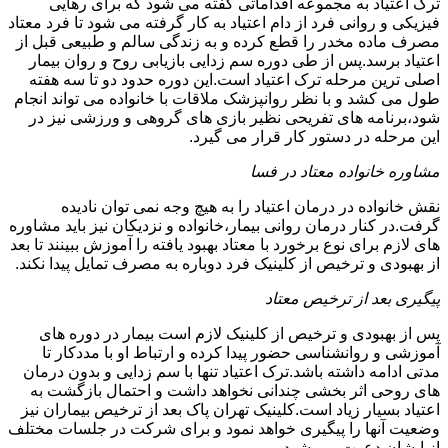
ترک اعتیاد به مجموعه اقداماتی گفته می شود که برای رهایی
فیزیکی و روانی فرد از دام اعتیاد به کار گرفته می شود تا فرد معتاد
مصرف ماده مخدر را قطع کرده و به زندگی سالم و طبیعی قبل از
اعتیاد برسد.پس از طی دوره سم زدایی بازیابی روح و روان بیمار
اصلی ترین مرحله ترک اعتیاد است.این دوره حدود دو تا سه هفته
طول می کشد و با نظر روانپزشک ملاقات با خانواده می تواند انجام
شود،برنامه های تفریحی نظیر بازی های گروهی و ورزشی نیز در
این مرحله در دستور کار قرار می گیرد.
مشاوره خانواده معتاد در فسا
نقش خانواده در درمان اعتیاد را به هیچ وجه نمی توان نادیده
گرفت.در کنار درمان روانی بیمار،خانواده و نزدیکان نیز باید مشاوره
های لازم برای نوع برخورد با معتاد بهبود یافته را آموزش ببینند تا بعد
از بهبودی و ترخیص از کلینیک فرد دوباره به مصرف تمایل پیدا نکند.
پیگیری بعد از ترخیص معتاد
پس از بهبودی و ترخیص از کلینیک لازم است بیمار در دوره های
آموزشی و روانشناسی حضور پیدا کرده و ارتباط او با مددکار تا
مدتی ادامه داشته باشد.ترک اعتیاد تنها با سم زدایی و بدون درمان
های روحی اثر بخشی چندانی نخواهد داشت و احتمال بازگشت به
اعتیاد بسیار زیاد است.کلینیک تهران پاک بعد از ترخیص بیماران نیز
وضعیت آنها را پیگیری خواهد نمود و برای شرکت در جلسات مختلف
از ایشان دعوت می شود.