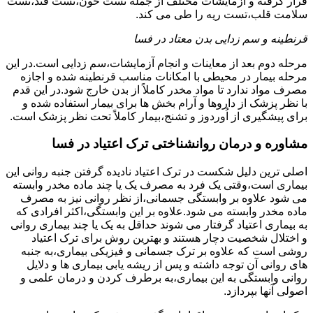
قرار گرفته و آزمایشات مختلف از جمله تست خون،تست قند،تست
سلامت قلب،تست ریه را طی می کند.
قرنطینه و سم زدایی بدن معتاد در فسا
مرحله دوم بعد از معاینات و انجام آزمایشات،سم زدایی است.در این
مرحله بیمار در محیطی با امکانات مناسب قرنطینه شده و اجازه
مصرف مواد ندارد تا مواد مخدر کاملاً از بدن خارج شود.در این قدم
با نظر پزشک از داروها و آرام بخش ها برای بیمار استفاده شده و
برای پیشگیری از اُوردوز و تشنج،بیمار کاملاً تحت نظر پزشک است.
مشاوره و درمان روانشناختی ترک اعتیاد در فسا
اصلی ترین دلیل شکست در ترک اعتیاد نادیده گرفتن جنبه روانی این
بیماری است،وقتی یک فرد به مصرف یک یا چند ماده مخدر وابسته
می شود علاوه بر وابستگی جسمانی،از نظر روانی نیز به مصرف
ماده مخدر وابسته می شود.علاوه بر این وابستگی،اکثر افرادی که
به بیماری اعتیاد گرفتار می شوند حداقل به یک یا چند بیماری روانی
و اختلال شخصیت دچار هستند و بهترین روش برای ترک اعتیاد
روشی است که علاوه بر ترک جسمانی و فیزیکی بیماری،به جنبه
های روانی آن توجه داشته و پس از ریشه یابی بیماری ها و دلایل
روانی وابستگی به این بیماری،به برطرف کردن و درمان علمی و
اصولی آنها بپردازد.