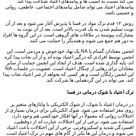
می کند نسبت به آسیب ها و پیامدهای اعتیاد شناخت پیدا کند.
پیامدهای اعتیاد می تواند شامل پیامدهای اجتماعی، عاطفی، روانی
و جسمی باشد.
روش ۱۲ قدم ترک مواد در فسا با پذیرش آغاز می شود و بعد از آن
نوبت تسلیم شدن به یک قدرت بالاتر است. بعد از آن نوبت به
مشارکت پیوسته در ملاقات های گروهی است. در این گروه ها افراد
به دور هم جمع می شوند و همدیگر را حمایت می کنند.
انجمن معتادان گمنام یا NA یک نهاد خودجوش و مردمی است. این
انجمن توسط افرادی که درگیر اعتیاد بوده اند و از آن نجات پیدا کره
اند، پایه گذاری شده است. هدف از ایجاد این انجمن حمایت از سایر
معتادان برای رهایی از چنگال اعتیاد است. عضویت در جلسات NA
این انجمن رایگان است و هر کسی که بخواهد از شر اعتیاد نجات پیدا
کند، می تواند در این گردهمایی ها شرکت کند.
ترک اعتیاد با شوک درمانی در فسا
در درمان اعتیاد با شوک، از شوک الکتریکی با ولتاژهای متغیر بر
روی مغز استفاده می شود. شوک الکتریکی برای درمان بسیاری از
اختلالات روانی که معمولاً در آنها افکار خودکشی هم وجود دارد،
استفاده می شود. برخی از این اختلالات عبارت اند از دوقطبی،
افسردگی شدید و اسکیزوفرنی. برخی از این اختلالات باعث اعتیاد
می شوند و درمان این ها یکی از گام های مهم در ترک اعتیاد است.