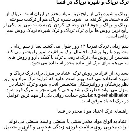
ترک تریاک و شیره تریاک در فسا
تریاک و شیره یکی از رایج ترین مواد مخدر در ایران است. تریاک از
گیاه خشخاش گرفته می شود. شیره تریاک هم از ترکیب سوخته
تریاک و تریاک و جوشاندن و صاف کردن آن به دست می آید. یکی از
رایج ترین روش ها برای ترک تریاک و ترک شیرده تریاک روش سم
زدایی است.
سم زدایی تریاک تقریبا ۱۴ روز طول می کشد. بعد از سم زدایی
مشاوره با روانپزشک، احتمال ترک موفقیت آمیز را بیشتر می کند.
همچنین از روش های ترک تدریجی، ترک با کمک دارو و روش های
سنتی هم برای ترک این ماده مخدر استفاده می شود.
بسیاری از افراد در روش ترک اعتیاد در منزل برای ترک تریاک و
شیره استفاده می کنند. بهتر است بدانید که فرایند ترک مواد باید زیر
نظر پزشکان و روانپزشکان متخصص انجام شود و ترک اعتیاد در
منزل می تواند خطرناک باشد و حتی گاهی منجر به مرگ فرد شود.
drug-rehabilitationداشتن حمایت روانی یکی از مهم ترین عوامل
در ترک اعتیاد موفق است.
راهنمای ترک اعتیاد مواد مخدر در فسا
اعتیاد به انواع مواد مخدر سنتی یا صنعتی و نیمه صنعتی می تواند
اثرات مخربی روی سلامت فردی، زندگی شخصی و کاری و تحصیل