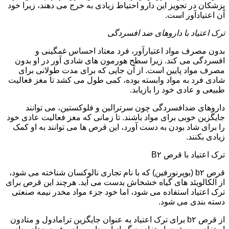
پزشکان در تجویز این دارو احتیاط زیادی به خرج می دهند، زیرا خود
آن اعتیادآور است.
ترک اعتیاد با داروهای ضد افسردگی
بدون مصرف مواد اعتیارآور، فرد معتاد احساس غمگینی و
افسردگی می کند. زیرا سطح هورمون های شادی آور در او بدون
مصرف مواد پایین است. از آن جایی که برای مدت طولانی برای
شادی فرد به مواد وابسته بوده، کمی طول می کشد تا مغز فعالیت
طبیعی و عادی خود را بازیابد.
داروهای ضدافسردگی چون سرترالین و فلوکستین، می توانند
جایگزین خوبی برای مواد باشند. تا زمانی که مغز فعالیت عادی خود
را برای شاد بودن به دست آورد، این قرص ها می توانند به او کمک
زیادی بکنند.
ترک اعتیاد با قرص B۲
قرص b۲ (بوپرنورفین) که با نام تجاری نالوکسان شناخته می شود،
از آلکالویئد های گیاه خشخاش بدست می آید. هرچند این قرص برای
ترک اعتیاد استفاده می شود، اما خود جزء مواد مخدر نیمه صنعتی
دسته بندی می شود.
از قرص b۲ برای ترک اعتیاد به عنوان جایگزین ترامادول و متادون