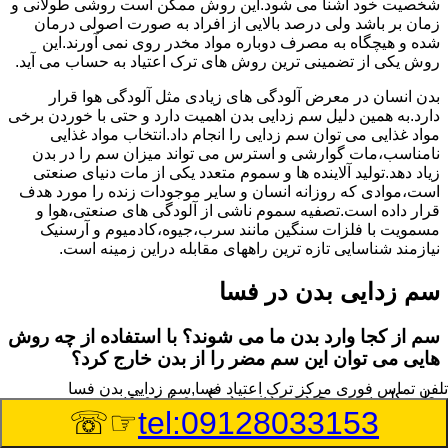
شخصیت خود آشنا می شود.این روش ممکن است روشی طولانی و
زمان بر باشد ولی درصد بالایی از افراد به صورت اصولی درمان
شده و هیچگاه به مصرف دوباره مواد مخدر روی نمی آورند.این
روش یکی از تضمینی ترین روش های ترک اعتیاد به حساب می آید.
بدن انسان در معرض آلودگی های زیادی مثل آلودگی هوا قرار
دارد.به همین دلیل سم زدایی بدن اهمیت دارد و حتی با خوردن برخی
مواد غذایی می توان سم زدایی را انجام داد.انتخاب مواد غذایی
نامناسب،مات گوارشی و استرس می تواند میزان سم را در بدن
زیاد دهد.تولید آلاینده ها و سموم متعدد یکی از مات دنیای صنعتی
است،موادی که روزانه انسان و سایر موجودات زنده را مورد هدف
قرار داده است.تصفیه سموم ناشی از آلودگی های صنعتی،هوا و
مسمویت با فلزات سنگین مانند سرب،جیوه،کادمیوم و آرسنیک
نیازمند شناسایی تازه ترین راههای مقابله دراین زمینه است.
سم زدایی بدن در فسا
سم از کجا وارد بدن ما می شوند؟ با استفاده از چه روش
هایی می توان این سم مضر را از بدن خارج کرد؟
تلفن تماس فوری
مرکز ترک اعتیاد فسا,سم زدایی بدن فسا
بطور کلی سم موجود در بدن به دو گروه عمده تقسیم می
☞☏
tel:09128033153
شوند.بخش بزرگی از این سموم مثل مواد به جا مانده از سموم
گیاهی و آفت کش ها،فلزات سنگین ناشی از آلودگی هوا،انواع