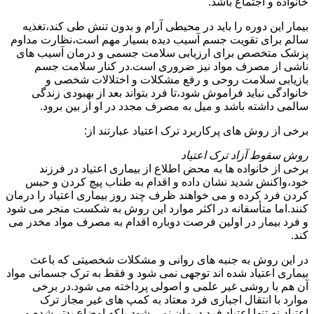
خانواده و اجتماع باشد.
بیمار این دوره را باید در محیطی آرام و بدون تنش طی کند،تغذیه
سالم برای تقویت جسم آسیب دیده بسیار مهم است،نظارت مداوم
پزشک متخصص برای ارزیابی سلامت جسمی و درمان آسیب های
ناشی از مصرف مواد نیز ضروری است.در کنار سلامت جسم
بازیابی سلامت روحی و رفع مشکلات و اختلالات شخصی و
خانوادگی نباید فراموش شود،تا فرد بتواند بعد از بهبودی زندگی
سالمی داشته باشد و میل به مصرف مجدد در او از بین برود.
برخی از روش های پرکاربرد ترک اعتیاد عبارتند از:
روش سقوط آزاد ترک اعتیاد
برخی از خانواده ها به محض اطلاع از بیماری اعتیاد در فرزند
خود،واکنش شدید نشان داده و اقدام به طناب پیچ کردن و حبس
کردن فرد کرده و می خواهند ظرف چند روز بیماری اعتیاد را درمان
کنند.اما متأسفانه در اکثر موارد این روش به شکست منجر می شود
و فرد بیمار در اولین فرصت دوباره اقدام به مصرف مواد مخدر می
کند.
در این روش به جنبه های روانی و مشکلات شخصیتی که باعث
بیماری اعتیاد شده اند توجهی نمی شود و فقط به ترک جسمانی مواد
آن هم با روشی غیر علمی و اصولی پرداخته می شود.در برخی
موارد با انتقال اجباری فرد معتاد به کمپ های غیر مجاز ترک
اعتیاد،نه تنها اعتیاد فرد درمان نمی شود،بلکه اوضاع بدتر شده و