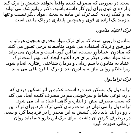
است. در صورتی که مصرف کننده واقعاً بخواهد حشیش را ترک کند
و اراده ی قوی برای این کار داشته باشید، دکتر روانپزشک می تواند
به او کمک زیادی کند. ترک این ماده به سختی مواد دیگر نیست و تنها
نیازمند یک اراده ی قوی و همچنین پایداری در پاک ماندن است.
ترک اعتیاد متادون
متادون دارویی است که برای ترک مواد مخدری همچون هروئین،
مورفین و تریاک استفاده می شود. متأسفانه برخی تصور می کنند
که متادون اعتیادآور نیست، اما این گونه است و متادون می تواند
مانند مواد مخدر دیکر برای فرد اعتیاد ایجاد کند. بهتر است ترک
اعتیاد به متادون با سم زدایی و درمان شناختی رفتاری انجام شود.
زیرا علائم روانی نیاز به متادون بعد از ترک با فرد باقی می ماند.
ترک ترامادول
ترامادول یک مسکن ضد درد است. علاوه بر اثر تسکین دردی که
دارد، نوعی نشاط و سرخوشی هم در مصرف کننده ایجاد می کند
که سبب مصرف بیش از اندازه و گاهی اعتیاد به آن می شود.
ترامادول را می توان در مدت زمان کمی ترک کرد. برای ترک این
دارو در ابتدا باید دلایل کشش به این مخدر را در فرد پیدا کرد و سعی
در برطرف کردن آن داشت. برای ترک این دارو حتما باید روان
درمانی صورت گیرد.