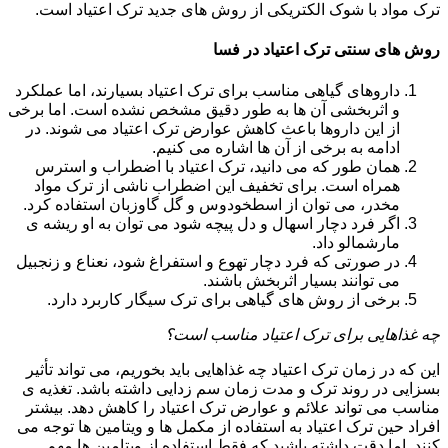
ترک مواد با شوک الکتریکی از روش های جدید ترک اعتیاد است.
روش های سنتی ترک اعتیاد در فسا
داروهای گیاهی مناسب برای ترک اعتیاد بسیارند، اما عملکرد
و اثربخشی آن ها به طور دقیق مشخص نشده است. اما برخی
از این داروها باعث کاهش عوارض ترک اعتیاد می شوند. در
ادامه به برخی از آن ها اشاره می کنیم.
همان طور که می دانید، ترک اعتیاد با اضطراب و استرس
همراه است. برای تخفیف این اضطراب ناشی از ترک مواد
مخدر، می توان از اسطخودوس و گل گاوزبان استفاده کرد.
اگر فرد دچار اسهال و دل پیچه شود می توان به او ریشه ی
مارشمالو داد.
در صورتی که فرد دچار تهوع و استفراغ شود، نعناع و زنجبیل
می توانند بسیار اثربخش باشند.
برخی از روش های گیاهی برای ترک سیگار کاربرد دارد.
چه غذاهایی برای ترک اعتیاد مناسب است؟
این که در زمان ترک اعتیاد چه غذاهایی باید بخوریم، می تواند تأثیر
بسزایی در روند ترک و مدت زمان سم زدایی داشته باشد. تغذیه ی
مناسب می تواند علائم و عوارض ترک اعتیاد را کاهش دهد. بیشتر
افراد حین ترک اعتیاد به استفاده از مکمل ها و ویتامین ها توجه می
کنند. اما دقت داشته باشید که فقط استفاده از ویتامین ها مهم