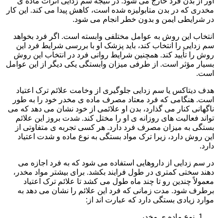
آور از بدن فرد خارج می شود. در نتیجه سم زدایی اثرات ماده ی
مخدری که در بدن متابولیزه شده است، کاهش پیدا می کند. این کار
در شرایطی ایمن و بدون خطر انجام می شود.
انتخاب این روش به عوامل مختلفی وابسته است. اگر فرد بخواهد
سم زدایی را انتخاب کند، باید پزشک او با بررسی شرایط فرد این
روش را تأیید کند. همچنین شرایط روانی فرد در انتخاب این روش
بسیار مؤثر است. از طرفی میزان وابستگی یکی دیگر از این عوامل
است.
هدف دیتاکس یا سم زدایی جلوگیری از وخامت علائم ترک اعتیاد
است. هنگامی که فرد معتاد مصرف ماده ی مخدر خود را به طور
ناگهانی کنار می گذارد، بدن او علائمی از خود نشان می دهد که می
تواند فعالیت های روزانه ی او را مختل کند. شدت بروز این علائم
بستگی به میزان مصرف فرد دارد. هر کسی تجربه ی متفاوتی از
این روش دارد، زیرا ترک مواد بستگی به نوع ماده و شدت اعتیاد
دارد.
در سم زدایی از داروهایی استفاده می شود که به فرد اجازه می
دهند سختی کمتری در طول فرایند بکشد. برای بیشتر مواد مخدر،
معمولاً چندین رو تا چند ماه طول می کشد تا علائم ترک اعتیاد
برطرف شود. مدت زمانی که فرد این علائم را نشان می دهد به
موارد زیادی بستگی دارد که عبارت اند از:
نوع ماده ی مخدر