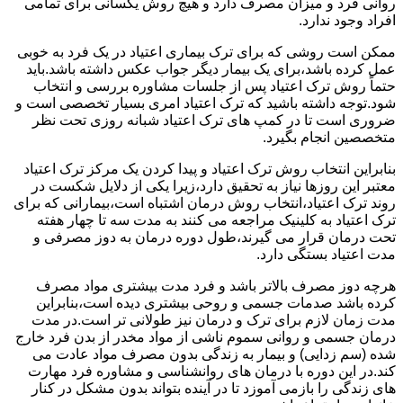
روانی فرد و میزان مصرف دارد و هیچ روش یکسانی برای تمامی
افراد وجود ندارد.
ممکن است روشی که برای ترک بیماری اعتیاد در یک فرد به خوبی
عمل کرده باشد،برای یک بیمار دیگر جواب عکس داشته باشد.باید
حتماً روش ترک اعتیاد پس از جلسات مشاوره بررسی و انتخاب
شود.توجه داشته باشید که ترک اعتیاد امری بسیار تخصصی است و
ضروری است تا در کمپ های ترک اعتیاد شبانه روزی تحت نظر
متخصصین انجام بگیرد.
بنابراین انتخاب روش ترک اعتیاد و پیدا کردن یک مرکز ترک اعتیاد
معتبر این روزها نیاز به تحقیق دارد،زیرا یکی از دلایل شکست در
روند ترک اعتیاد،انتخاب روش درمان اشتباه است،بیمارانی که برای
ترک اعتیاد به کلینیک مراجعه می کنند به مدت سه تا چهار هفته
تحت درمان قرار می گیرند،طول دوره درمان به دوز مصرفی و
مدت اعتیاد بستگی دارد.
هرچه دوز مصرف بالاتر باشد و فرد مدت بیشتری مواد مصرف
کرده باشد صدمات جسمی و روحی بیشتری دیده است،بنابراین
مدت زمان لازم برای ترک و درمان نیز طولانی تر است.در مدت
درمان جسمی و روانی سموم ناشی از مواد مخدر از بدن فرد خارج
شده (سم زدایی) و بیمار به زندگی بدون مصرف مواد عادت می
کند.در این دوره با درمان های روانشناسی و مشاوره فرد مهارت
های زندگی را بازمی آموزد تا در آینده بتواند بدون مشکل در کنار