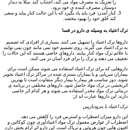
را تحریک به مصرف مواد می کند، اجتناب کند. مثلا به دیدار
دوستان مصرف کننده ی خود نرود.
کنار آمدن: فرد باید یاد بگیرد که با این حالت کنار بیاید و سعی
کند خُلق خود را بهبود ببخشد.
ترک اعتیاد به وسیله ی دارو در فسا
داروها ترک اعتیاد را تسهیل می کنند. بسیاری از افرادی که تصمیم
به ترک اعتیاد می گیرند، روی تصمیم خود نمی مانند چون نمی توانند
با علائم ترک مواد کنار بیایند. داروهای خاصی هستند که این حالات را
تخفیف می دهند و ترک را برای فرد آسان تر می کنند.
داروهایی که برای ترک اعتیاد استفاده می شوند ممکن است برای
بیماران سرپایی و یا بیماران بستری شده در مراکز ترک اعتیاد تجویز
شوند. دوز مناسب هر بیمار با بیمار دیگر متفاوت است تا بهترین
اثربخشی در ترک مواد حاصل شود. داروهای مختلفی در برنامه ی
درمانی ترک مواد مخدر استفاده می شوند و هر کدام اثر خاصی
دارند. این داروها عبارت اند از:
ترک اعتیاد با بنزودیازپین
این دارو میزان اضطراب و استرس فرد را کاهش می دهد.
اضطراب از عوارض معمول ترک مواد اعتیادآوری چون کوکائین و
افیون هایی چون هروئین و تریاک است. این دارو اثر آرام بخش دارد.