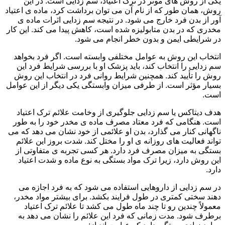
یکی از روش های موثر در ترک اعتیاد، سم زدایی است. در این
روش، همان طور که از نام آن می توان برداشت کرد، ماده ی اعتیاد
آور از بدن فرد خارج می شود. در نتیجه سم زدایی اثرات ماده ی
مخدری که در بدن متابولیزه شده است، کاهش پیدا می کند. این کار
در شرایطی ایمن و بدون خطر انجام می شود.
انتخاب این روش به عوامل مختلفی وابسته است. اگر فرد بخواهد
سم زدایی را انتخاب کند، باید پزشک او با بررسی شرایط فرد این
روش را تأیید کند. همچنین شرایط روانی فرد در انتخاب این روش
بسیار مؤثر است. از طرفی میزان وابستگی یکی دیگر از این عوامل
است.
هدف دیتاکس یا سم زدایی جلوگیری از وخامت علائم ترک اعتیاد
است. هنگامی که فرد معتاد مصرف ماده ی مخدر خود را به طور
ناگهانی کنار می گذارد، بدن او علائمی از خود نشان می دهد که می
تواند فعالیت های روزانه ی او را مختل کند. شدت بروز این علائم
بستگی به میزان مصرف فرد دارد. هر کسی تجربه ی متفاوتی از
این روش دارد، زیرا ترک مواد بستگی به نوع ماده و شدت اعتیاد
دارد.
در سم زدایی از داروهایی استفاده می شود که به فرد اجازه می
دهند سختی کمتری در طول فرایند بکشد. برای بیشتر مواد مخدر،
معمولاً چندین رو تا چند ماه طول می کشد تا علائم ترک اعتیاد
برطرف شود. مدت زمانی که فرد این علائم را نشان می دهد به