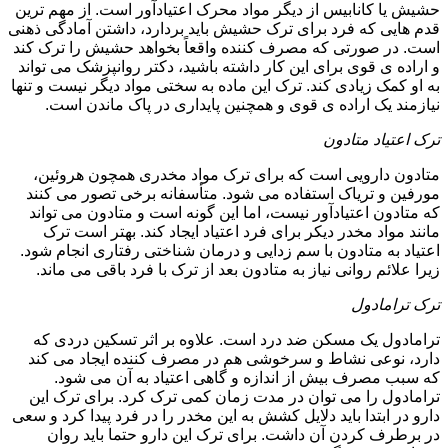
حشیش یا کانابیس از دیگر مواد محرک اعتیادآور است. از مهم ترین
قدم هایی که فرد برای ترک حشیش باید بردارد، داشتن آمادگی ذهنی
است. در صورتی که مصرف کننده واقعاً بخواهد حشیش را ترک کند
و اراده ی قوی برای این کار داشته باشید، دکتر روانپزشک می تواند
به او کمک زیادی کند. ترک این ماده به سختی مواد دیگر نیست و تنها
نیازمند یک اراده ی قوی و همچنین پایداری در پاک ماندن است.
ترک اعتیاد متادون
متادون دارویی است که برای ترک مواد مخدری همچون هروئین،
مورفین و تریاک استفاده می شود. متأسفانه برخی تصور می کنند
که متادون اعتیادآور نیست، اما این گونه است و متادون می تواند
مانند مواد مخدر دیکر برای فرد اعتیاد ایجاد کند. بهتر است ترک
اعتیاد به متادون با سم زدایی و درمان شناختی رفتاری انجام شود.
زیرا علائم روانی نیاز به متادون بعد از ترک با فرد باقی می ماند.
ترک ترامادول
ترامادول یک مسکن ضد درد است. علاوه بر اثر تسکین دردی که
دارد، نوعی نشاط و سرخوشی هم در مصرف کننده ایجاد می کند
که سبب مصرف بیش از اندازه و گاهی اعتیاد به آن می شود.
ترامادول را می توان در مدت زمان کمی ترک کرد. برای ترک این
دارو در ابتدا باید دلایل کشش به این مخدر را در فرد پیدا کرد و سعی
در برطرف کردن آن داشت. برای ترک این دارو حتما باید روان