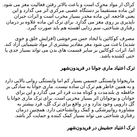
کراک از مواد محرک است و باعث بالاتر رفتن فعالیت مغز می شود.
این ماده مستقیماً بر دستگاه عصبی مرکزی اثر می گذارد و این
یعنی فاجعه. این ماده مخدر بسیار مخرب است و اثرات جبران
ناپذیری بر روی مغز می گذارد. برای ترک این ماده علاوه بر درمان
رفتاری شناختی، سم زدایی آهسته هم باید صورت گیرد.
مصرف کوکائین با ایجاد حس سرخوشی (افزایش خلق و خوی
شدید) باعث می شود مغز مقادیر بیشتری از مواد شیمیایی آزاد کند.
اما، اثرات کوکائین بر سایر قسمت های بدن می تواند بسیار جدی یا
حتی کشنده باشد.
ترک اعتیاد ماری جوانا در فریدون‌شهر
ماریجوانا وابستگی جسمی بسیار کم اما وابستگی روانی بالایی دارد
و به همین خاطر هم ترک آن ساده نیست. ماری جوانا به سادگی بر
حافظه ی بلندمدت و کوتاه مدت فرد اثر می گذارد و این برای
جوانان و نوجوانان اثر بسیار مخربی است. برای ترک ماری جوانا یا
گل دارویی وجود ندارد و در واقع برای ترک گل، فرد بیشتر به
مشاوره روانپزشکی و کمک روانشناختی دارد. همچنین درمان
رفتاری شناختی می تواند بسیار کمک کننده و حمایت گر باشد.
ترک اعتیاد حشیش در فریدون‌شهر