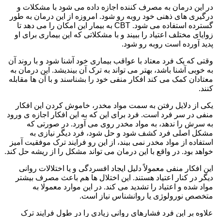
در این درمان به مصرف کننده اجازه داده می شود با مشکلات و
درگیری های ذهنی خود روبه رو شود. امروزه از این درمان به طور
گسترده استفاده می شود. CBT به بیمار این امکان را می دهد تا
زوایای مختلف اعتیاد را ببیند و با مشکلاتی که این بیماری برای او
پدید آورده است روبه رو شود.
وقتی که یک فرد معتاد با عواقب بیماری خود آشنا شود و با روند آن
به خوبی آشنا باشد، بهتر می تواند به ترک آن بیندیشد. این درمان به
معتادان کمک می کند افکار منفی خود را بشناسند و با آن ها مقابله
کنند.
یکی از دلایل رفتن به سمت مواد مخدر، خاموش کردن این افکار
منفی در سر فرد است. فرد برای این که به این افکار اجازه ی ورود
به سرش را ندهد، به مواد مخدر روی می آورد. در صورتی که
مشکل اصلی فرد کشف شود و حل شود، فرد دیگر نیازی به
استفاده از مواد مخدر نمی بیند، از این رو فرایند ترک موفقیت آمیز
خواهد بود. در واقع با این درمان می تواند مشکل را از ریشه حل کند.
این افکار منفی معمولاً دلیل ایجاد افسردگی و یا اختلالات روانی
دیگر در کنار اعتیاد هستند. این اختلال ها هم باعث مصرف بیشتر
مواد شده و اعتیاد را تشدید می کند. در این موارد معمولا به
متخصص نورولوژی یا روانشناس نیاز است.
علاوه بر این فرد فشارهای روانی زیادی را در طول فرایند ترک