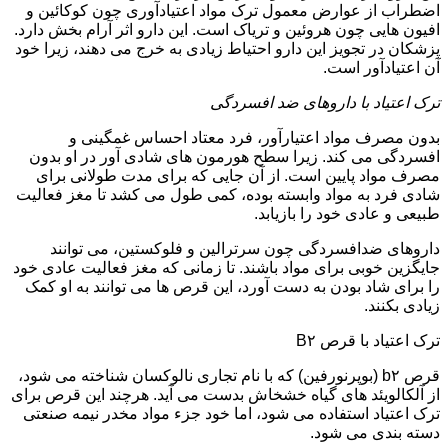
اضطراب از عوارض معمول ترک مواد اعتیادآوری چون کوکائین و
افیون هایی چون هروئین و تریاک است. این دارو اثر آرام بخش دارد.
پزشکان در تجویز این دارو احتیاط زیادی به خرج می دهند، زیرا خود
آن اعتیادآور است.
ترک اعتیاد با داروهای ضد افسردگی
بدون مصرف مواد اعتیارآور، فرد معتاد احساس غمگینی و
افسردگی می کند. زیرا سطح هورمون های شادی آور در او بدون
مصرف مواد پایین است. از آن جایی که برای مدت طولانی برای
شادی فرد به مواد وابسته بوده، کمی طول می کشد تا مغز فعالیت
طبیعی و عادی خود را بازیابد.
داروهای ضدافسردگی چون سرترالین و فلوکستین، می توانند
جایگزین خوبی برای مواد باشند. تا زمانی که مغز فعالیت عادی خود
را برای شاد بودن به دست آورد، این قرص ها می توانند به او کمک
زیادی بکنند.
ترک اعتیاد با قرص B۲
قرص b۲ (بوپرنورفین) که با نام تجاری نالوکسان شناخته می شود،
از آلکالویئد های گیاه خشخاش بدست می آید. هرچند این قرص برای
ترک اعتیاد استفاده می شود، اما خود جزء مواد مخدر نیمه صنعتی
دسته بندی می شود.