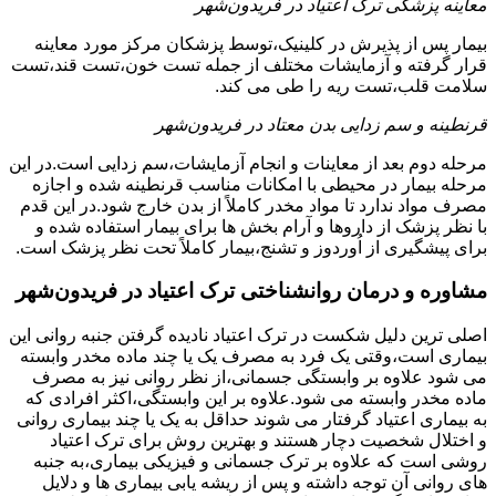
معاینه پزشکی ترک اعتیاد در فریدون‌شهر
بیمار پس از پذیرش در کلینیک،توسط پزشکان مرکز مورد معاینه
قرار گرفته و آزمایشات مختلف از جمله تست خون،تست قند،تست
سلامت قلب،تست ریه را طی می کند.
قرنطینه و سم زدایی بدن معتاد در فریدون‌شهر
مرحله دوم بعد از معاینات و انجام آزمایشات،سم زدایی است.در این
مرحله بیمار در محیطی با امکانات مناسب قرنطینه شده و اجازه
مصرف مواد ندارد تا مواد مخدر کاملاً از بدن خارج شود.در این قدم
با نظر پزشک از داروها و آرام بخش ها برای بیمار استفاده شده و
برای پیشگیری از اُوردوز و تشنج،بیمار کاملاً تحت نظر پزشک است.
مشاوره و درمان روانشناختی ترک اعتیاد در فریدون‌شهر
اصلی ترین دلیل شکست در ترک اعتیاد نادیده گرفتن جنبه روانی این
بیماری است،وقتی یک فرد به مصرف یک یا چند ماده مخدر وابسته
می شود علاوه بر وابستگی جسمانی،از نظر روانی نیز به مصرف
ماده مخدر وابسته می شود.علاوه بر این وابستگی،اکثر افرادی که
به بیماری اعتیاد گرفتار می شوند حداقل به یک یا چند بیماری روانی
و اختلال شخصیت دچار هستند و بهترین روش برای ترک اعتیاد
روشی است که علاوه بر ترک جسمانی و فیزیکی بیماری،به جنبه
های روانی آن توجه داشته و پس از ریشه یابی بیماری ها و دلایل