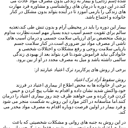
شده (سم زدایی) و بیمار به زندگی بدون مصرف مواد عادت می
کند.در این دوره با درمان های روانشناسی و مشاوره فرد مهارت
های زندگی را بازمی آموزد تا در آینده بتواند بدون مشکل در کنار
خانواده و اجتماع باشد.
بیمار این دوره را باید در محیطی آرام و بدون تنش طی کند،تغذیه
سالم برای تقویت جسم آسیب دیده بسیار مهم است،نظارت مداوم
پزشک متخصص برای ارزیابی سلامت جسمی و درمان آسیب های
ناشی از مصرف مواد نیز ضروری است.در کنار سلامت جسم
بازیابی سلامت روحی و رفع مشکلات و اختلالات شخصی و
خانوادگی نباید فراموش شود،تا فرد بتواند بعد از بهبودی زندگی
سالمی داشته باشد و میل به مصرف مجدد در او از بین برود.
برخی از روش های پرکاربرد ترک اعتیاد عبارتند از:
روش سقوط آزاد ترک اعتیاد
برخی از خانواده ها به محض اطلاع از بیماری اعتیاد در فرزند
خود،واکنش شدید نشان داده و اقدام به طناب پیچ کردن و حبس
کردن فرد کرده و می خواهند ظرف چند روز بیماری اعتیاد را درمان
کنند.اما متأسفانه در اکثر موارد این روش به شکست منجر می شود
و فرد بیمار در اولین فرصت دوباره اقدام به مصرف مواد مخدر می
کند.
در این روش به جنبه های روانی و مشکلات شخصیتی که باعث
بیماری اعتیاد شده اند توجهی نمی شود و فقط به ترک جسمانی مواد