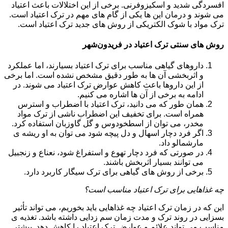
افسردگی شدید و اسکیزوفرنی. برخی از این اختلالات باعث اعتیاد
می شوند و درمان این ها یکی از گام های مهم در ترک اعتیاد است.
ترک مواد با شوک الکتریکی از روش های جدید ترک اعتیاد است.
روش های سنتی ترک اعتیاد در فریدون‌شهر
داروهای گیاهی مناسب برای ترک اعتیاد بسیارند، اما عملکرد
و اثربخشی آن ها به طور دقیق مشخص نشده است. اما برخی
از این داروها باعث کاهش عوارض ترک اعتیاد می شوند. در
ادامه به برخی از آن ها اشاره می کنیم.
همان طور که می دانید، ترک اعتیاد با اضطراب و استرس
همراه است. برای تخفیف این اضطراب ناشی از ترک مواد
مخدر، می توان از اسطخودوس و گل گاوزبان استفاده کرد.
اگر فرد دچار اسهال و دل پیچه شود می توان به او ریشه ی
مارشمالو داد.
در صورتی که فرد دچار تهوع و استفراغ شود، نعناع و زنجبیل
می توانند بسیار اثربخش باشند.
برخی از روش های گیاهی برای ترک سیگار کاربرد دارد.
چه غذاهایی برای ترک اعتیاد مناسب است؟
این که در زمان ترک اعتیاد چه غذاهایی باید بخوریم، می تواند تأثیر
بسزایی در روند ترک و مدت زمان سم زدایی داشته باشد. تغذیه ی
مناسب می تواند علائم و عوارض ترک اعتیاد را کاهش دهد. بیشتر