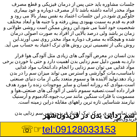
جلسات مشاوره باید حتی پس از درمان فیزیکی و قطع مصرف
مواد مخدر ادامه داشته باشد تا از مصرف دوباره و عود بیماری
جلوگیری شود.در این جلسات اعتماد به نفس بیمار بالا می رود و
قدم به قدم به سمت بهبودی پیش رفته و با جنبه ها و ابعاد مختلف
شخصیت خود آشنا می شود.این روش ممکن است روشی طولانی و
زمان بر باشد ولی درصد بالایی از افراد به صورت اصولی درمان
شده و هیچگاه به مصرف دوباره مواد مخدر روی نمی آورند.این
روش یکی از تضمینی ترین روش های ترک اعتیاد به حساب می آید.
بدن انسان در معرض آلودگی های زیادی مثل آلودگی هوا قرار
دارد.به همین دلیل سم زدایی بدن اهمیت دارد و حتی با خوردن برخی
مواد غذایی می توان سم زدایی را انجام داد.انتخاب مواد غذایی
نامناسب،مات گوارشی و استرس می تواند میزان سم را در بدن
زیاد دهد.تولید آلاینده ها و سموم متعدد یکی از مات دنیای صنعتی
است،موادی که روزانه انسان و سایر موجودات زنده را مورد هدف
قرار داده است.تصفیه سموم ناشی از آلودگی های صنعتی،هوا و
مسمویت با فلزات سنگین مانند سرب،جیوه،کادمیوم و آرسنیک
نیازمند شناسایی تازه ترین راههای مقابله دراین زمینه است.
تلفن تماس فوری
مرکز ترک اعتیاد فریدون‌شهر,سم زدایی بدن
سم زدایی بدن در فریدون‌شهر
فریدون‌شهر
☞☏
tel:09128033153
سم از کجا وارد بدن ما می شوند؟ با استفاده از چه روش
هایی می توان این سم مضر را از بدن خارج کرد؟