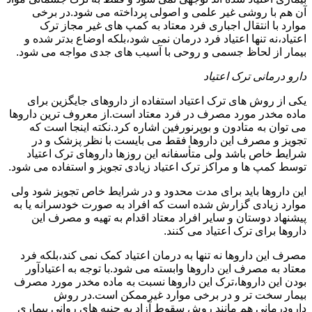
آن هم با روشی غیر علمی و اصولی پرداخته می شود.در برخی
موارد با انتقال اجباری فرد معتاد به کمپ های غیر مجاز ترک
اعتیاد،نه تنها اعتیاد فرد درمان نمی شود،بلکه اوضاع بدتر شده و
بیمار از لحاظ جسمی و روحی با آسیب های جدی مواجه می شود.
دارو درمانی ترک اعتیاد
یکی از روش های ترک اعتیاد استفاده از داروهای جایگزین برای
ماده مخدر مورد مصرف در فرد معتاد است.از معروف ترین داروها
می توان به متادون و بوپرنورفین اشاره کرد.نکته اینجا است که
تجویز و مصرف این داروها فقط می بایست با نظر پزشک و در
شرایط خاص باشد ولی متأسفانه این روزها داروهای ترک اعتیاد
توسط کمپ ها و مراکز ترک اعتیاد زیادی تجویز و استفاده می شود.
این داروها باید برای مدت محدود و در شرایط خاص تجویز شود ولی
موارد زیادی گزارش شده است که افراد به صورت خودسرانه یا به
پیشنهاد دوستان و سایر افراد معتاد اقدام به تهیه و مصرف این
داروها برای ترک اعتیاد می کنند.
مصرف این داروها نه تنها به درمان اعتیاد کمک نمی کند،بلکه فرد
معتاد به مصرف این داروها وابسته می شود.با توجه به اعتیادآور
بودن این داروها،ترک این داروها نسبت به ماده مخدر مورد مصرف
بیمار سخت تر و در برخی موارد غیرممکن است.در روش
دارودرمانی هم مانند روش سقوط آزاد به جنبه های روانی بیماری