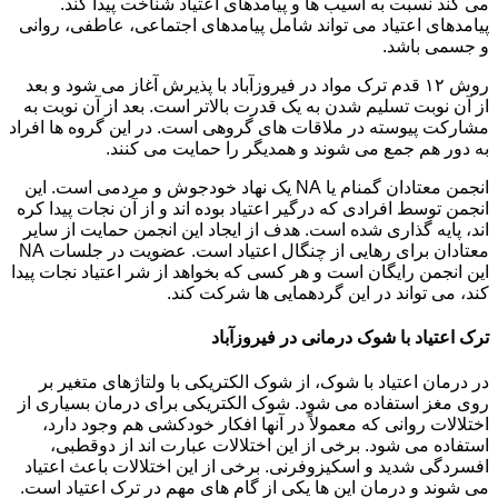
می کند نسبت به آسیب ها و پیامدهای اعتیاد شناخت پیدا کند.
پیامدهای اعتیاد می تواند شامل پیامدهای اجتماعی، عاطفی، روانی
و جسمی باشد.
روش ۱۲ قدم ترک مواد در فیروزآباد با پذیرش آغاز می شود و بعد
از آن نوبت تسلیم شدن به یک قدرت بالاتر است. بعد از آن نوبت به
مشارکت پیوسته در ملاقات های گروهی است. در این گروه ها افراد
به دور هم جمع می شوند و همدیگر را حمایت می کنند.
انجمن معتادان گمنام یا NA یک نهاد خودجوش و مردمی است. این
انجمن توسط افرادی که درگیر اعتیاد بوده اند و از آن نجات پیدا کره
اند، پایه گذاری شده است. هدف از ایجاد این انجمن حمایت از سایر
معتادان برای رهایی از چنگال اعتیاد است. عضویت در جلسات NA
این انجمن رایگان است و هر کسی که بخواهد از شر اعتیاد نجات پیدا
کند، می تواند در این گردهمایی ها شرکت کند.
ترک اعتیاد با شوک درمانی در فیروزآباد
در درمان اعتیاد با شوک، از شوک الکتریکی با ولتاژهای متغیر بر
روی مغز استفاده می شود. شوک الکتریکی برای درمان بسیاری از
اختلالات روانی که معمولاً در آنها افکار خودکشی هم وجود دارد،
استفاده می شود. برخی از این اختلالات عبارت اند از دوقطبی،
افسردگی شدید و اسکیزوفرنی. برخی از این اختلالات باعث اعتیاد
می شوند و درمان این ها یکی از گام های مهم در ترک اعتیاد است.