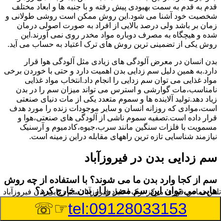
قدم به قدم به سمت بهبودی پیش رفته و با جنبه ها و ابعاد مختلف
شخصیت خود آشنا می شود.این روش ممکن است روشی طولانی و
زمان بر باشد ولی درصد بالایی از افراد به صورت اصولی درمان
شده و هیچگاه به مصرف دوباره مواد مخدر روی نمی آورند.این
روش یکی از تضمینی ترین روش های ترک اعتیاد به حساب می آید.
بدن انسان در معرض آلودگی های زیادی مثل آلودگی هوا قرار
دارد.به همین دلیل سم زدایی بدن اهمیت دارد و حتی با خوردن برخی
مواد غذایی می توان سم زدایی را انجام داد.انتخاب مواد غذایی
نامناسب،مات گوارشی و استرس می تواند میزان سم را در بدن
زیاد دهد.تولید آلاینده ها و سموم متعدد یکی از مات دنیای صنعتی
است،موادی که روزانه انسان و سایر موجودات زنده را مورد هدف
قرار داده است.تصفیه سموم ناشی از آلودگی های صنعتی،هوا و
مسمویت با فلزات سنگین مانند سرب،جیوه،کادمیوم و آرسنیک
نیازمند شناسایی تازه ترین راههای مقابله دراین زمینه است.
سم زدایی بدن در فیروزآباد
سم از کجا وارد بدن ما می شوند؟ با استفاده از چه روش
هایی می توان این سم مضر را از بدن خارج کرد؟
تلفن تماس فوری
مرکز ترک اعتیاد فیروزآباد,سم زدایی بدن فیروزآباد
☞☏
tel:09128033153
بطور کلی سم موجود در بدن به دو گروه عمده تقسیم می
شوند.بخش بزرگی از این سموم مثل مواد به جا مانده از سموم