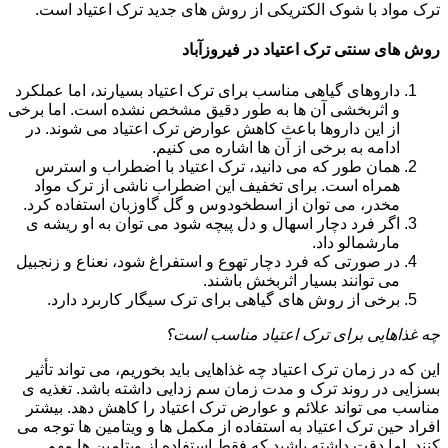
ترک مواد با شوک الکتریکی از روش های جدید ترک اعتیاد است.
روش های سنتی ترک اعتیاد در فیروزآباد
داروهای گیاهی مناسب برای ترک اعتیاد بسیارند، اما عملکرد
و اثربخشی آن ها به طور دقیق مشخص نشده است. اما برخی
از این داروها باعث کاهش عوارض ترک اعتیاد می شوند. در
ادامه به برخی از آن ها اشاره می کنیم.
همان طور که می دانید، ترک اعتیاد با اضطراب و استرس
همراه است. برای تخفیف این اضطراب ناشی از ترک مواد
مخدر، می توان از اسطخودوس و گل گاوزبان استفاده کرد.
اگر فرد دچار اسهال و دل پیچه شود می توان به او ریشه ی
مارشمالو داد.
در صورتی که فرد دچار تهوع و استفراغ شود، نعناع و زنجبیل
می توانند بسیار اثربخش باشند.
برخی از روش های گیاهی برای ترک سیگار کاربرد دارد.
چه غذاهایی برای ترک اعتیاد مناسب است؟
این که در زمان ترک اعتیاد چه غذاهایی باید بخوریم، می تواند تأثیر
بسزایی در روند ترک و مدت زمان سم زدایی داشته باشد. تغذیه ی
مناسب می تواند علائم و عوارض ترک اعتیاد را کاهش دهد. بیشتر
افراد حین ترک اعتیاد به استفاده از مکمل ها و ویتامین ها توجه می
کنند. اما دقت داشته باشید که فقط استفاده از ویتامین ها مهم