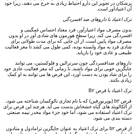
پزشکان در تجویز این دارو احتیاط زیادی به خرج می دهند، زیرا خود
آن اعتیادآور است.
ترک اعتیاد با داروهای ضد افسردگی
بدون مصرف مواد اعتیارآور، فرد معتاد احساس غمگینی و
افسردگی می کند. زیرا سطح هورمون های شادی آور در او بدون
مصرف مواد پایین است. از آن جایی که برای مدت طولانی برای
شادی فرد به مواد وابسته بوده، کمی طول می کشد تا مغز فعالیت
طبیعی و عادی خود را بازیابد.
داروهای ضدافسردگی چون سرترالین و فلوکستین، می توانند
جایگزین خوبی برای مواد باشند. تا زمانی که مغز فعالیت عادی خود
را برای شاد بودن به دست آورد، این قرص ها می توانند به او کمک
زیادی بکنند.
ترک اعتیاد با قرص B۲
قرص b۲ (بوپرنورفین) که با نام تجاری نالوکسان شناخته می شود،
از آلکالویئد های گیاه خشخاش بدست می آید. هرچند این قرص برای
ترک اعتیاد استفاده می شود، اما خود جزء مواد مخدر نیمه صنعتی
دسته بندی می شود.
از قرص b۲ برای ترک اعتیاد به عنوان جایگزین ترامادول و متادون