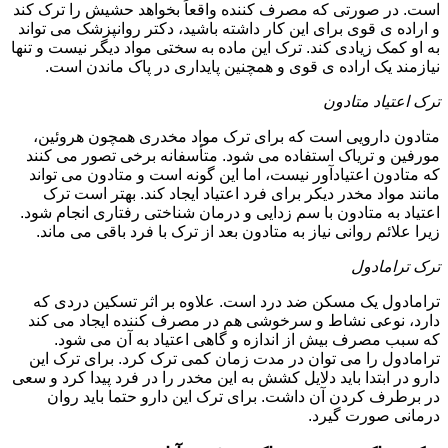
است. در صورتی که مصرف کننده واقعاً بخواهد حشیش را ترک کند
و اراده ی قوی برای این کار داشته باشید، دکتر روانپزشک می تواند
به او کمک زیادی کند. ترک این ماده به سختی مواد دیگر نیست و تنها
نیازمند یک اراده ی قوی و همچنین پایداری در پاک ماندن است.
ترک اعتیاد متادون
متادون دارویی است که برای ترک مواد مخدری همچون هروئین،
مورفین و تریاک استفاده می شود. متأسفانه برخی تصور می کنند
که متادون اعتیادآور نیست، اما این گونه است و متادون می تواند
مانند مواد مخدر دیکر برای فرد اعتیاد ایجاد کند. بهتر است ترک
اعتیاد به متادون با سم زدایی و درمان شناختی رفتاری انجام شود.
زیرا علائم روانی نیاز به متادون بعد از ترک با فرد باقی می ماند.
ترک ترامادول
ترامادول یک مسکن ضد درد است. علاوه بر اثر تسکین دردی که
دارد، نوعی نشاط و سرخوشی هم در مصرف کننده ایجاد می کند
که سبب مصرف بیش از اندازه و گاهی اعتیاد به آن می شود.
ترامادول را می توان در مدت زمان کمی ترک کرد. برای ترک این
دارو در ابتدا باید دلایل کشش به این مخدر را در فرد پیدا کرد و سعی
در برطرف کردن آن داشت. برای ترک این دارو حتما باید روان
درمانی صورت گیرد.