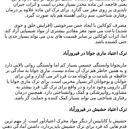
یعنی فاجعه. این ماده مخدر بسیار مخرب است و اثرات جبران
ناپذیری بر روی مغز می گذارد. برای ترک این ماده علاوه بر درمان
رفتاری شناختی، سم زدایی آهسته هم باید صورت گیرد.
مصرف کوکائین با ایجاد حس سرخوشی (افزایش خلق و خوی
شدید) باعث می شود مغز مقادیر بیشتری از مواد شیمیایی آزاد کند.
اما، اثرات کوکائین بر سایر قسمت های بدن می تواند بسیار جدی یا
حتی کشنده باشد.
ترک اعتیاد ماری جوانا در فیروزآباد
ماریجوانا وابستگی جسمی بسیار کم اما وابستگی روانی بالایی دارد
و به همین خاطر هم ترک آن ساده نیست. ماری جوانا به سادگی بر
حافظه ی بلندمدت و کوتاه مدت فرد اثر می گذارد و این برای
جوانان و نوجوانان اثر بسیار مخربی است. برای ترک ماری جوانا یا
گل دارویی وجود ندارد و در واقع برای ترک گل، فرد بیشتر به
مشاوره روانپزشکی و کمک روانشناختی دارد. همچنین درمان
رفتاری شناختی می تواند بسیار کمک کننده و حمایت گر باشد.
ترک اعتیاد حشیش در فیروزآباد
حشیش یا کانابیس از دیگر مواد محرک اعتیادآور است. از مهم ترین
قدم هایی که فرد برای ترک حشیش باید بردارد، داشتن آمادگی ذهنی