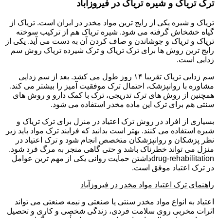
ترک تریاک و شیره تریاک در فیروزآباد
تریاک و شیره یکی از رایج ترین مواد مخدر در ایران است. تریاک از
گیاه خشخاش گرفته می شود. شیره تریاک هم از ترکیب سوخته
تریاک و تریاک و جوشاندن و صاف کردن آن به دست می آید. یکی از
رایج ترین روش ها برای ترک تریاک و ترک شیرده تریاک روش سم
زدایی است.
سم زدایی تریاک تقریبا ۱۴ روز طول می کشد. بعد از سم زدایی
مشاوره با روانپزشک، احتمال ترک موفقیت آمیز را بیشتر می کند.
همچنین از روش های ترک تدریجی، ترک با کمک دارو و روش های
سنتی هم برای ترک این ماده مخدر استفاده می شود.
بسیاری از افراد در روش ترک اعتیاد در منزل برای ترک تریاک و
شیره استفاده می کنند. بهتر است بدانید که فرایند ترک مواد باید زیر
نظر پزشکان و روانپزشکان متخصص انجام شود و ترک اعتیاد در
منزل می تواند خطرناک باشد و حتی گاهی منجر به مرگ فرد شود.
drug-rehabilitationداشتن حمایت روانی یکی از مهم ترین عوامل
در ترک اعتیاد موفق است.
راهنمای ترک اعتیاد مواد مخدر در فیروزآباد
اعتیاد به انواع مواد مخدر سنتی یا صنعتی و نیمه صنعتی می تواند
اثرات مخربی روی سلامت فردی، زندگی شخصی و کاری و تحصیل