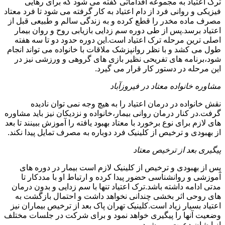
ترک اعتیاد به مجموعه اقداماتی گفته می شود که برای رهایی
فیزیکی و روانی فرد از دام اعتیاد به کار گرفته می شود تا فرد معتاد
مصرف ماده مخدر را قطع کرده و به زندگی سالم و طبیعی قبل از
اعتیاد برسد.پس از طی دوره سم زدایی بازیابی روح و روان بیمار
اصلی ترین مرحله ترک اعتیاد است.این دوره حدود دو تا سه هفته
طول می کشد و با نظر روانپزشک ملاقات با خانواده می تواند انجام
شود،برنامه های تفریحی نظیر بازی های گروهی و ورزشی نیز در
این مرحله در دستور کار قرار می گیرد.
مشاوره خانواده معتاد در فیروزآباد
نقش خانواده در درمان اعتیاد را به هیچ وجه نمی توان نادیده
گرفت.در کنار درمان روانی بیمار،خانواده و نزدیکان نیز باید مشاوره
های لازم برای نوع برخورد با معتاد بهبود یافته را آموزش ببینند تا بعد
از بهبودی و ترخیص از کلینیک فرد دوباره به مصرف تمایل پیدا نکند.
پیگیری بعد از ترخیص معتاد
پس از بهبودی و ترخیص از کلینیک لازم است بیمار در دوره های
آموزشی و روانشناسی حضور پیدا کرده و ارتباط او با مددکار تا
مدتی ادامه داشته باشد.ترک اعتیاد تنها با سم زدایی و بدون درمان
های روحی اثر بخشی چندانی نخواهد داشت و احتمال بازگشت به
اعتیاد بسیار زیاد است.کلینیک تهران پاک بعد از ترخیص بیماران نیز
وضعیت آنها را پیگیری خواهد نمود و برای شرکت در جلسات مختلف
از ایشان دعوت می شود.