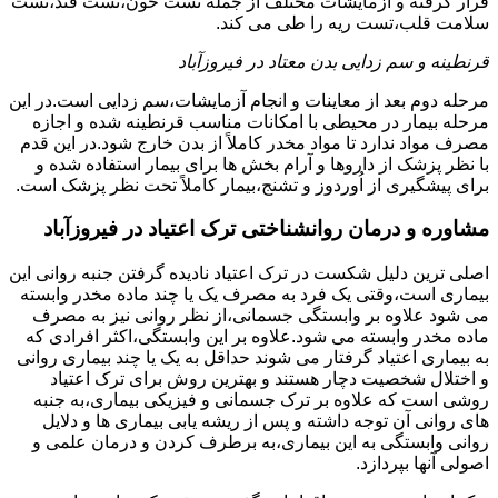
قرار گرفته و آزمایشات مختلف از جمله تست خون،تست قند،تست
سلامت قلب،تست ریه را طی می کند.
قرنطینه و سم زدایی بدن معتاد در فیروزآباد
مرحله دوم بعد از معاینات و انجام آزمایشات،سم زدایی است.در این
مرحله بیمار در محیطی با امکانات مناسب قرنطینه شده و اجازه
مصرف مواد ندارد تا مواد مخدر کاملاً از بدن خارج شود.در این قدم
با نظر پزشک از داروها و آرام بخش ها برای بیمار استفاده شده و
برای پیشگیری از اُوردوز و تشنج،بیمار کاملاً تحت نظر پزشک است.
مشاوره و درمان روانشناختی ترک اعتیاد در فیروزآباد
اصلی ترین دلیل شکست در ترک اعتیاد نادیده گرفتن جنبه روانی این
بیماری است،وقتی یک فرد به مصرف یک یا چند ماده مخدر وابسته
می شود علاوه بر وابستگی جسمانی،از نظر روانی نیز به مصرف
ماده مخدر وابسته می شود.علاوه بر این وابستگی،اکثر افرادی که
به بیماری اعتیاد گرفتار می شوند حداقل به یک یا چند بیماری روانی
و اختلال شخصیت دچار هستند و بهترین روش برای ترک اعتیاد
روشی است که علاوه بر ترک جسمانی و فیزیکی بیماری،به جنبه
های روانی آن توجه داشته و پس از ریشه یابی بیماری ها و دلایل
روانی وابستگی به این بیماری،به برطرف کردن و درمان علمی و
اصولی آنها بپردازد.