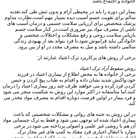
خانواده و اجتماع باشد.
بیمار این دوره را باید در محیطی آرام و بدون تنش طی کند،تغذیه
سالم برای تقویت جسم آسیب دیده بسیار مهم است،نظارت مداوم
پزشک متخصص برای ارزیابی سلامت جسمی و درمان آسیب های
ناشی از مصرف مواد نیز ضروری است.در کنار سلامت جسم
بازیابی سلامت روحی و رفع مشکلات و اختلالات شخصی و
خانوادگی نباید فراموش شود،تا فرد بتواند بعد از بهبودی زندگی
سالمی داشته باشد و میل به مصرف مجدد در او از بین برود.
برخی از روش های پرکاربرد ترک اعتیاد عبارتند از:
روش سقوط آزاد ترک اعتیاد
برخی از خانواده ها به محض اطلاع از بیماری اعتیاد در فرزند
خود،واکنش شدید نشان داده و اقدام به طناب پیچ کردن و حبس
کردن فرد کرده و می خواهند ظرف چند روز بیماری اعتیاد را درمان
کنند.اما متأسفانه در اکثر موارد این روش به شکست منجر می شود
و فرد بیمار در اولین فرصت دوباره اقدام به مصرف مواد مخدر می
کند.
در این روش به جنبه های روانی و مشکلات شخصیتی که باعث
بیماری اعتیاد شده اند توجهی نمی شود و فقط به ترک جسمانی مواد
آن هم با روشی غیر علمی و اصولی پرداخته می شود.در برخی
موارد با انتقال اجباری فرد معتاد به کمپ های غیر مجاز ترک
اعتیاد،نه تنها اعتیاد فرد درمان نمی شود،بلکه اوضاع بدتر شده و