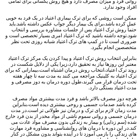
روانی فرد و میزان مصرف دارد و هیچ روش یکسانی برای تمامی
افراد وجود ندارد.
ممکن است روشی که برای ترک بیماری اعتیاد در یک فرد به خوبی
عمل کرده باشد،برای یک بیمار دیگر جواب عکس داشته باشد.باید
حتماً روش ترک اعتیاد پس از جلسات مشاوره بررسی و انتخاب
شود.توجه داشته باشید که ترک اعتیاد امری بسیار تخصصی است و
ضروری است تا در کمپ های ترک اعتیاد شبانه روزی تحت نظر
متخصصین انجام بگیرد.
بنابراین انتخاب روش ترک اعتیاد و پیدا کردن یک مرکز ترک اعتیاد
معتبر این روزها نیاز به تحقیق دارد،زیرا یکی از دلایل شکست در
روند ترک اعتیاد،انتخاب روش درمان اشتباه است،بیمارانی که برای
ترک اعتیاد به کلینیک مراجعه می کنند به مدت سه تا چهار هفته
تحت درمان قرار می گیرند،طول دوره درمان به دوز مصرفی و
مدت اعتیاد بستگی دارد.
هرچه دوز مصرف بالاتر باشد و فرد مدت بیشتری مواد مصرف
کرده باشد صدمات جسمی و روحی بیشتری دیده است،بنابراین
مدت زمان لازم برای ترک و درمان نیز طولانی تر است.در مدت
درمان جسمی و روانی سموم ناشی از مواد مخدر از بدن فرد خارج
شده (سم زدایی) و بیمار به زندگی بدون مصرف مواد عادت می
کند.در این دوره با درمان های روانشناسی و مشاوره فرد مهارت
های زندگی را بازمی آموزد تا در آینده بتواند بدون مشکل در کنار