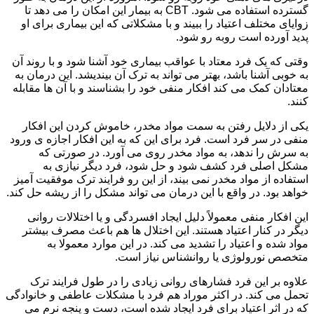
گسترده استفاده می شود. CBT به بیمار این امکان را می دهد تا
زوایای مختلف اعتیاد را ببیند و با مشکلاتی که این بیماری برای او
پدید آورده است روبه رو شود.
وقتی که یک فرد معتاد با عواقب بیماری خود آشنا شود و با روند آن
به خوبی آشنا باشد، بهتر می تواند به ترک آن بیندیشد. این درمان به
معتادان کمک می کند افکار منفی خود را بشناسند و با آن ها مقابله
کنند.
یکی از دلایل رفتن به سمت مواد مخدر، خاموش کردن این افکار
منفی در سر فرد است. فرد برای این که به این افکار اجازه ی ورود
به سرش را ندهد، به مواد مخدر روی می آورد. در صورتی که
مشکل اصلی فرد کشف شود و حل شود، فرد دیگر نیازی به
استفاده از مواد مخدر نمی بیند، از این رو فرایند ترک موفقیت آمیز
خواهد بود. در واقع با این درمان می تواند مشکل را از ریشه حل کند.
این افکار منفی معمولاً دلیل ایجاد افسردگی و یا اختلالات روانی
دیگر در کنار اعتیاد هستند. این اختلال ها هم باعث مصرف بیشتر
مواد شده و اعتیاد را تشدید می کند. در این موارد معمولا به
متخصص نورولوژی یا روانشناس نیاز است.
علاوه بر این فرد فشارهای روانی زیادی را در طول فرایند ترک
تحمل می کند. در اکثر موراد هم فرد با مشکلات عاطفی و خانوادگی
که در اثر اعتیاد برای فرد ایجاد شده است، دست و پنجه نرم می