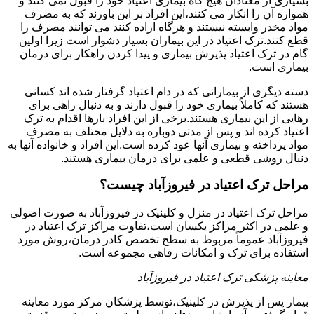
بسیاری از معتادان هیچ گاه بیماری اعتیاد خود را قبول نمی کنند و
همواره آن را انکار می کنند،این افراد بر این باورند که به مصرف
مواد مخدر وابسته نیستند و هرگاه اراده کنند می توانند مصرف را
قطع کنند.ترک اعتیاد در این بیماران بسیار دشوار است زیرا اولین
گام در ترک اعتیاد پذیرش بیماری و پیدا کردن راهکار برای درمان
بیماری است.
دسته دیگری از بیمارانی که در دام اعتیاد گرفتار شده اند کسانی
هستند که کاملاً بیماری خود را قبول دارند و به دنبال راهی برای
رهایی از این بیماری هستند.برخی از این افراد بارها اقدام به ترک
اعتیاد کرده اند و پس از مدتی دوباره به دلایل مختلف به مصرف
مواد پرداخته و بیماری آنها عود کرده است.این افراد و خانواده آنها به
دنبال روشی قطعی و علمی برای درمان بیماری هستند.
مراحل ترک اعتیاد در فیروزآباد چیست؟
مراحل ترک اعتیاد در منزل و کلینیک در فیروزآباد به صورت اصولی
و علمی در اکثر مراکز یکسان است،تفاوت مراکز ترک اعتیاد در
فیروزآباد عموماً مربوط به سطح تخصص کادر درمان،روش مورد
استفاده برای ترک و امکانات رفاهی مجموعه است.
معاینه پزشکی ترک اعتیاد در فیروزآباد
بیمار پس از پذیرش در کلینیک،توسط پزشکان مرکز مورد معاینه