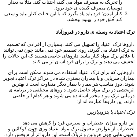
را تحریک به مصرف مواد می کند، اجتناب کند. مثلا به دیدار
دوستان مصرف کننده ی خود نرود.
کنار آمدن: فرد باید یاد بگیرد که با این حالت کنار بیاید و سعی
کند خُلق خود را بهبود ببخشد.
ترک اعتیاد به وسیله ی دارو در فیروزآباد
داروها ترک اعتیاد را تسهیل می کنند. بسیاری از افرادی که تصمیم
به ترک اعتیاد می گیرند، روی تصمیم خود نمی مانند چون نمی توانند
با علائم ترک مواد کنار بیایند. داروهای خاصی هستند که این حالات را
تخفیف می دهند و ترک را برای فرد آسان تر می کنند.
داروهایی که برای ترک اعتیاد استفاده می شوند ممکن است برای
بیماران سرپایی و یا بیماران بستری شده در مراکز ترک اعتیاد تجویز
شوند. دوز مناسب هر بیمار با بیمار دیگر متفاوت است تا بهترین
اثربخشی در ترک مواد حاصل شود. داروهای مختلفی در برنامه ی
درمانی ترک مواد مخدر استفاده می شوند و هر کدام اثر خاصی
دارند. این داروها عبارت اند از:
ترک اعتیاد با بنزودیازپین
این دارو میزان اضطراب و استرس فرد را کاهش می دهد.
اضطراب از عوارض معمول ترک مواد اعتیادآوری چون کوکائین و
افیون هایی چون هروئین و تریاک است. این دارو اثر آرام بخش دارد.