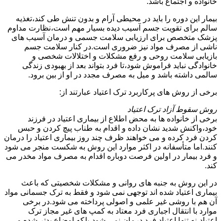
خانواده و اجتماع باشد.
بیمار این دوره را باید در محیطی آرام و بدون تنش طی کند،تغذیه
سالم برای تقویت جسم آسیب دیده بسیار مهم است،نظارت مداوم
پزشک متخصص برای ارزیابی سلامت جسمی و درمان آسیب های
ناشی از مصرف مواد نیز ضروری است.در کنار سلامت جسم
بازیابی سلامت روحی و رفع مشکلات و اختلالات شخصی و
خانوادگی نباید فراموش شود،تا فرد بتواند بعد از بهبودی زندگی
سالمی داشته باشد و میل به مصرف مجدد در او از بین برود.
برخی از روش های پرکاربرد ترک اعتیاد عبارتند از:
روش سقوط آزاد ترک اعتیاد
برخی از خانواده ها به محض اطلاع از بیماری اعتیاد در فرزند
خود،واکنش شدید نشان داده و اقدام به طناب پیچ کردن و حبس
کردن فرد کرده و می خواهند ظرف چند روز بیماری اعتیاد را درمان
کنند.اما متأسفانه در اکثر موارد این روش به شکست منجر می شود
و فرد بیمار در اولین فرصت دوباره اقدام به مصرف مواد مخدر می
کند.
در این روش به جنبه های روانی و مشکلات شخصیتی که باعث
بیماری اعتیاد شده اند توجهی نمی شود و فقط به ترک جسمانی مواد
آن هم با روشی غیر علمی و اصولی پرداخته می شود.در برخی
موارد با انتقال اجباری فرد معتاد به کمپ های غیر مجاز ترک
اعتیاد،نه تنها اعتیاد فرد درمان نمی شود،بلکه اوضاع بدتر شده و