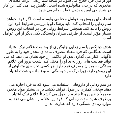
آور از بدن فرد خارج می شود. در نتیجه سم زدایی اثرات ماده ی
مخدری که در بدن متابولیزه شده است، کاهش پیدا می کند. این کار
در شرایطی ایمن و بدون خطر انجام می شود.
انتخاب این روش به عوامل مختلفی وابسته است. اگر فرد بخواهد
سم زدایی را انتخاب کند، باید پزشک او با بررسی شرایط فرد این
روش را تأیید کند. همچنین شرایط روانی فرد در انتخاب این روش
بسیار مؤثر است. از طرفی میزان وابستگی یکی دیگر از این عوامل
است.
هدف دیتاکس یا سم زدایی جلوگیری از وخامت علائم ترک اعتیاد
است. هنگامی که فرد معتاد مصرف ماده ی مخدر خود را به طور
ناگهانی کنار می گذارد، بدن او علائمی از خود نشان می دهد که می
تواند فعالیت های روزانه ی او را مختل کند. شدت بروز این علائم
بستگی به میزان مصرف فرد دارد. هر کسی تجربه ی متفاوتی از
این روش دارد، زیرا ترک مواد بستگی به نوع ماده و شدت اعتیاد
دارد.
در سم زدایی از داروهایی استفاده می شود که به فرد اجازه می
دهند سختی کمتری در طول فرایند بکشد. برای بیشتر مواد مخدر،
معمولاً چندین رو تا چند ماه طول می کشد تا علائم ترک اعتیاد
برطرف شود. مدت زمانی که فرد این علائم را نشان می دهد به
موارد زیادی بستگی دارد که عبارت اند از:
نوع ماده ی مخدر