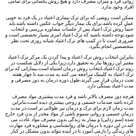
روانی فرد و میزان مصرف دارد و هیچ روش یکسانی برای تمامی
افراد وجود ندارد.
ممکن است روشی که برای ترک بیماری اعتیاد در یک فرد به خوبی
عمل کرده باشد،برای یک بیمار دیگر جواب عکس داشته باشد.باید
حتماً روش ترک اعتیاد پس از جلسات مشاوره بررسی و انتخاب
شود.توجه داشته باشید که ترک اعتیاد امری بسیار تخصصی است و
ضروری است تا در کمپ های ترک اعتیاد شبانه روزی تحت نظر
متخصصین انجام بگیرد.
بنابراین انتخاب روش ترک اعتیاد و پیدا کردن یک مرکز ترک اعتیاد
معتبر این روزها نیاز به تحقیق دارد،زیرا یکی از دلایل شکست در
روند ترک اعتیاد،انتخاب روش درمان اشتباه است،بیمارانی که برای
ترک اعتیاد به کلینیک مراجعه می کنند به مدت سه تا چهار هفته
تحت درمان قرار می گیرند،طول دوره درمان به دوز مصرفی و
مدت اعتیاد بستگی دارد.
هرچه دوز مصرف بالاتر باشد و فرد مدت بیشتری مواد مصرف
کرده باشد صدمات جسمی و روحی بیشتری دیده است،بنابراین
مدت زمان لازم برای ترک و درمان نیز طولانی تر است.در مدت
درمان جسمی و روانی سموم ناشی از مواد مخدر از بدن فرد خارج
شده (سم زدایی) و بیمار به زندگی بدون مصرف مواد عادت می
کند.در این دوره با درمان های روانشناسی و مشاوره فرد مهارت
های زندگی را بازمی آموزد تا در آینده بتواند بدون مشکل در کنار