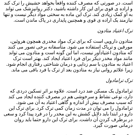
است. در صورتی که مصرف کننده واقعاً بخواهد حشیش را ترک کند
و اراده ی قوی برای این کار داشته باشید، دکتر روانپزشک می تواند
به او کمک زیادی کند. ترک این ماده به سختی مواد دیگر نیست و تنها
نیازمند یک اراده ی قوی و همچنین پایداری در پاک ماندن است.
ترک اعتیاد متادون
متادون دارویی است که برای ترک مواد مخدری همچون هروئین،
مورفین و تریاک استفاده می شود. متأسفانه برخی تصور می کنند
که متادون اعتیادآور نیست، اما این گونه است و متادون می تواند
مانند مواد مخدر دیکر برای فرد اعتیاد ایجاد کند. بهتر است ترک
اعتیاد به متادون با سم زدایی و درمان شناختی رفتاری انجام شود.
زیرا علائم روانی نیاز به متادون بعد از ترک با فرد باقی می ماند.
ترک ترامادول
ترامادول یک مسکن ضد درد است. علاوه بر اثر تسکین دردی که
دارد، نوعی نشاط و سرخوشی هم در مصرف کننده ایجاد می کند
که سبب مصرف بیش از اندازه و گاهی اعتیاد به آن می شود.
ترامادول را می توان در مدت زمان کمی ترک کرد. برای ترک این
دارو در ابتدا باید دلایل کشش به این مخدر را در فرد پیدا کرد و سعی
در برطرف کردن آن داشت. برای ترک این دارو حتما باید روان
درمانی صورت گیرد.