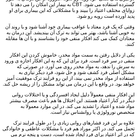
گسترده استفاده می شود. CBT به بیمار این امکان را می دهد تا
زوایای مختلف اعتیاد را ببیند و با مشکلاتی که این بیماری برای او
پدید آورده است روبه رو شود.
وقتی که یک فرد معتاد با عواقب بیماری خود آشنا شود و با روند آن
به خوبی آشنا باشد، بهتر می تواند به ترک آن بیندیشد. این درمان به
معتادان کمک می کند افکار منفی خود را بشناسند و با آن ها مقابله
کنند.
یکی از دلایل رفتن به سمت مواد مخدر، خاموش کردن این افکار
منفی در سر فرد است. فرد برای این که به این افکار اجازه ی ورود
به سرش را ندهد، به مواد مخدر روی می آورد. در صورتی که
مشکل اصلی فرد کشف شود و حل شود، فرد دیگر نیازی به
استفاده از مواد مخدر نمی بیند، از این رو فرایند ترک موفقیت آمیز
خواهد بود. در واقع با این درمان می تواند مشکل را از ریشه حل کند.
این افکار منفی معمولاً دلیل ایجاد افسردگی و یا اختلالات روانی
دیگر در کنار اعتیاد هستند. این اختلال ها هم باعث مصرف بیشتر
مواد شده و اعتیاد را تشدید می کند. در این موارد معمولا به
متخصص نورولوژی یا روانشناس نیاز است.
علاوه بر این فرد فشارهای روانی زیادی را در طول فرایند ترک
تحمل می کند. در اکثر موراد هم فرد با مشکلات عاطفی و خانوادگی
که در اثر اعتیاد برای فرد ایجاد شده است، دست و پنجه نرم می