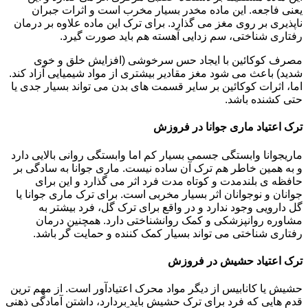
یعنی فاجعه. این ماده مخدر بسیار مخرب است و اثرات جبران
ناپذیری بر روی مغز می گذارد. برای ترک این ماده علاوه بر درمان
رفتاری شناختی، سم زدایی آهسته هم باید صورت گیرد.
مصرف کوکائین با ایجاد حس سرخوشی (افزایش خلق و خوی
شدید) باعث می شود مغز مقادیر بیشتری از مواد شیمیایی آزاد کند.
اما، اثرات کوکائین بر سایر قسمت های بدن می تواند بسیار جدی یا
حتی کشنده باشد.
ترک اعتیاد ماری جوانا در فروزش
ماریجوانا وابستگی جسمی بسیار کم اما وابستگی روانی بالایی دارد
و به همین خاطر هم ترک آن ساده نیست. ماری جوانا به سادگی بر
حافظه ی بلندمدت و کوتاه مدت فرد اثر می گذارد و این برای
جوانان و نوجوانان اثر بسیار مخربی است. برای ترک ماری جوانا یا
گل دارویی وجود ندارد و در واقع برای ترک گل، فرد بیشتر به
مشاوره روانپزشکی و کمک روانشناختی دارد. همچنین درمان
رفتاری شناختی می تواند بسیار کمک کننده و حمایت گر باشد.
ترک اعتیاد حشیش در فروزش
حشیش یا کانابیس از دیگر مواد محرک اعتیادآور است. از مهم ترین
قدم هایی که فرد برای ترک حشیش باید بردارد، داشتن آمادگی ذهنی