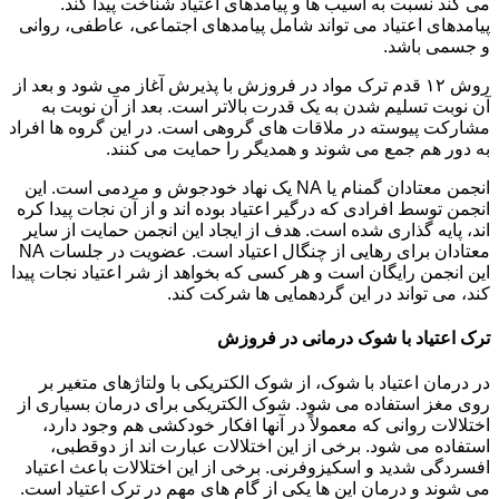
می کند نسبت به آسیب ها و پیامدهای اعتیاد شناخت پیدا کند.
پیامدهای اعتیاد می تواند شامل پیامدهای اجتماعی، عاطفی، روانی
و جسمی باشد.
روش ۱۲ قدم ترک مواد در فروزش با پذیرش آغاز می شود و بعد از
آن نوبت تسلیم شدن به یک قدرت بالاتر است. بعد از آن نوبت به
مشارکت پیوسته در ملاقات های گروهی است. در این گروه ها افراد
به دور هم جمع می شوند و همدیگر را حمایت می کنند.
انجمن معتادان گمنام یا NA یک نهاد خودجوش و مردمی است. این
انجمن توسط افرادی که درگیر اعتیاد بوده اند و از آن نجات پیدا کره
اند، پایه گذاری شده است. هدف از ایجاد این انجمن حمایت از سایر
معتادان برای رهایی از چنگال اعتیاد است. عضویت در جلسات NA
این انجمن رایگان است و هر کسی که بخواهد از شر اعتیاد نجات پیدا
کند، می تواند در این گردهمایی ها شرکت کند.
ترک اعتیاد با شوک درمانی در فروزش
در درمان اعتیاد با شوک، از شوک الکتریکی با ولتاژهای متغیر بر
روی مغز استفاده می شود. شوک الکتریکی برای درمان بسیاری از
اختلالات روانی که معمولاً در آنها افکار خودکشی هم وجود دارد،
استفاده می شود. برخی از این اختلالات عبارت اند از دوقطبی،
افسردگی شدید و اسکیزوفرنی. برخی از این اختلالات باعث اعتیاد
می شوند و درمان این ها یکی از گام های مهم در ترک اعتیاد است.