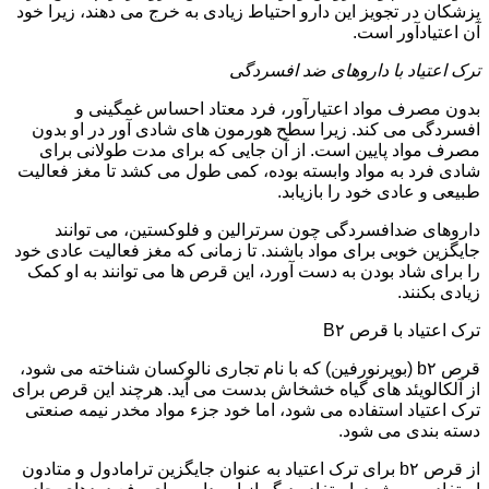
پزشکان در تجویز این دارو احتیاط زیادی به خرج می دهند، زیرا خود
آن اعتیادآور است.
ترک اعتیاد با داروهای ضد افسردگی
بدون مصرف مواد اعتیارآور، فرد معتاد احساس غمگینی و
افسردگی می کند. زیرا سطح هورمون های شادی آور در او بدون
مصرف مواد پایین است. از آن جایی که برای مدت طولانی برای
شادی فرد به مواد وابسته بوده، کمی طول می کشد تا مغز فعالیت
طبیعی و عادی خود را بازیابد.
داروهای ضدافسردگی چون سرترالین و فلوکستین، می توانند
جایگزین خوبی برای مواد باشند. تا زمانی که مغز فعالیت عادی خود
را برای شاد بودن به دست آورد، این قرص ها می توانند به او کمک
زیادی بکنند.
ترک اعتیاد با قرص B۲
قرص b۲ (بوپرنورفین) که با نام تجاری نالوکسان شناخته می شود،
از آلکالویئد های گیاه خشخاش بدست می آید. هرچند این قرص برای
ترک اعتیاد استفاده می شود، اما خود جزء مواد مخدر نیمه صنعتی
دسته بندی می شود.
از قرص b۲ برای ترک اعتیاد به عنوان جایگزین ترامادول و متادون