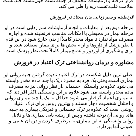
قرار گرفته و آزمایشات مختلف از جمله تست خون،تست قند،تست
سلامت قلب،تست ریه را طی می کند.
قرنطینه و سم زدایی بدن معتاد در فروزش
مرحله دوم بعد از معاینات و انجام آزمایشات،سم زدایی است.در این
مرحله بیمار در محیطی با امکانات مناسب قرنطینه شده و اجازه
مصرف مواد ندارد تا مواد مخدر کاملاً از بدن خارج شود.در این قدم
با نظر پزشک از داروها و آرام بخش ها برای بیمار استفاده شده و
برای پیشگیری از اُوردوز و تشنج،بیمار کاملاً تحت نظر پزشک است.
مشاوره و درمان روانشناختی ترک اعتیاد در فروزش
اصلی ترین دلیل شکست در ترک اعتیاد نادیده گرفتن جنبه روانی این
بیماری است،وقتی یک فرد به مصرف یک یا چند ماده مخدر وابسته
می شود علاوه بر وابستگی جسمانی،از نظر روانی نیز به مصرف
ماده مخدر وابسته می شود.علاوه بر این وابستگی،اکثر افرادی که
به بیماری اعتیاد گرفتار می شوند حداقل به یک یا چند بیماری روانی
و اختلال شخصیت دچار هستند و بهترین روش برای ترک اعتیاد
روشی است که علاوه بر ترک جسمانی و فیزیکی بیماری،به جنبه
های روانی آن توجه داشته و پس از ریشه یابی بیماری ها و دلایل
روانی وابستگی به این بیماری،به برطرف کردن و درمان علمی و
اصولی آنها بپردازد.