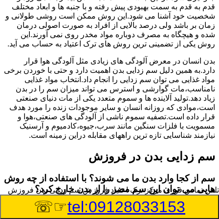
قدم به قدم به سمت بهبودی پیش رفته و با جنبه ها و ابعاد مختلف
شخصیت خود آشنا می شود.این روش ممکن است روشی طولانی و
زمان بر باشد ولی درصد بالایی از افراد به صورت اصولی درمان
شده و هیچگاه به مصرف دوباره مواد مخدر روی نمی آورند.این
روش یکی از تضمینی ترین روش های ترک اعتیاد به حساب می آید.
بدن انسان در معرض آلودگی های زیادی مثل آلودگی هوا قرار
دارد.به همین دلیل سم زدایی بدن اهمیت دارد و حتی با خوردن برخی
مواد غذایی می توان سم زدایی را انجام داد.انتخاب مواد غذایی
نامناسب،مات گوارشی و استرس می تواند میزان سم را در بدن
زیاد دهد.تولید آلاینده ها و سموم متعدد یکی از مات دنیای صنعتی
است،موادی که روزانه انسان و سایر موجودات زنده را مورد هدف
قرار داده است.تصفیه سموم ناشی از آلودگی های صنعتی،هوا و
مسمویت با فلزات سنگین مانند سرب،جیوه،کادمیوم و آرسنیک
نیازمند شناسایی تازه ترین راههای مقابله دراین زمینه است.
سم زدایی بدن در فروزش
سم از کجا وارد بدن ما می شوند؟ با استفاده از چه روش
هایی می توان این سم مضر را از بدن خارج کرد؟
تلفن تماس فوری
مرکز ترک اعتیاد فروزش,سم زدایی بدن فروزش
☞☏
tel:09128033153
بطور کلی سم موجود در بدن به دو گروه عمده تقسیم می
شوند.بخش بزرگی از این سموم مثل مواد به جا مانده از سموم