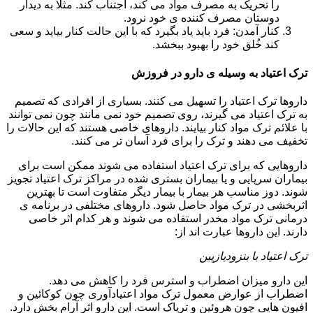
را تحریک به مصرف مواد می کند، اجتناب کند. مثلا به دیدار
دوستان مصرف کننده ی خود نرود.
کنار آمدن: فرد باید یاد بگیرد که با این حالت کنار بیاید و سعی
کند خُلق خود را بهبود ببخشد.
ترک اعتیاد به وسیله ی دارو در فروزش
داروها ترک اعتیاد را تسهیل می کنند. بسیاری از افرادی که تصمیم
به ترک اعتیاد می گیرند، روی تصمیم خود نمی مانند چون نمی توانند
با علائم ترک مواد کنار بیایند. داروهای خاصی هستند که این حالات را
تخفیف می دهند و ترک را برای فرد آسان تر می کنند.
داروهایی که برای ترک اعتیاد استفاده می شوند ممکن است برای
بیماران سرپایی و یا بیماران بستری شده در مراکز ترک اعتیاد تجویز
شوند. دوز مناسب هر بیمار با بیمار دیگر متفاوت است تا بهترین
اثربخشی در ترک مواد حاصل شود. داروهای مختلفی در برنامه ی
درمانی ترک مواد مخدر استفاده می شوند و هر کدام اثر خاصی
دارند. این داروها عبارت اند از:
ترک اعتیاد با بنزودیازپین
این دارو میزان اضطراب و استرس فرد را کاهش می دهد.
اضطراب از عوارض معمول ترک مواد اعتیادآوری چون کوکائین و
افیون هایی چون هروئین و تریاک است. این دارو اثر آرام بخش دارد.