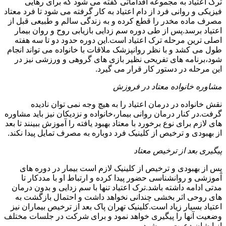
ترک اعتیاد به مجموعه اقداماتی گفته می شود که برای رهایی
فیزیکی و روانی فرد از دام اعتیاد به کار گرفته می شود تا فرد معتاد
مصرف ماده مخدر را قطع کرده و به زندگی سالم و طبیعی قبل از
اعتیاد برسد.پس از طی دوره سم زدایی بازیابی روح و روان بیمار
اصلی ترین مرحله ترک اعتیاد است.این دوره حدود دو تا سه هفته
طول می کشد و با نظر روانپزشک ملاقات با خانواده می تواند انجام
شود،برنامه های تفریحی نظیر بازی های گروهی و ورزشی نیز در
این مرحله در دستور کار قرار می گیرد.
مشاوره خانواده معتاد در فروزش
نقش خانواده در درمان اعتیاد را به هیچ وجه نمی توان نادیده
گرفت.در کنار درمان روانی بیمار،خانواده و نزدیکان نیز باید مشاوره
های لازم برای نوع برخورد با معتاد بهبود یافته را آموزش ببینند تا بعد
از بهبودی و ترخیص از کلینیک فرد دوباره به مصرف تمایل پیدا نکند.
پیگیری بعد از ترخیص معتاد
پس از بهبودی و ترخیص از کلینیک لازم است بیمار در دوره های
آموزشی و روانشناسی حضور پیدا کرده و ارتباط او با مددکار تا
مدتی ادامه داشته باشد.ترک اعتیاد تنها با سم زدایی و بدون درمان
های روحی اثر بخشی چندانی نخواهد داشت و احتمال بازگشت به
اعتیاد بسیار زیاد است.کلینیک تهران پاک بعد از ترخیص بیماران نیز
وضعیت آنها را پیگیری خواهد نمود و برای شرکت در جلسات مختلف
از ایشان دعوت می شود.