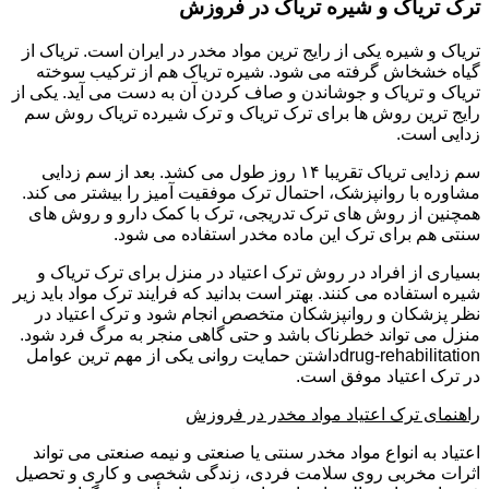
ترک تریاک و شیره تریاک در فروزش
تریاک و شیره یکی از رایج ترین مواد مخدر در ایران است. تریاک از
گیاه خشخاش گرفته می شود. شیره تریاک هم از ترکیب سوخته
تریاک و تریاک و جوشاندن و صاف کردن آن به دست می آید. یکی از
رایج ترین روش ها برای ترک تریاک و ترک شیرده تریاک روش سم
زدایی است.
سم زدایی تریاک تقریبا ۱۴ روز طول می کشد. بعد از سم زدایی
مشاوره با روانپزشک، احتمال ترک موفقیت آمیز را بیشتر می کند.
همچنین از روش های ترک تدریجی، ترک با کمک دارو و روش های
سنتی هم برای ترک این ماده مخدر استفاده می شود.
بسیاری از افراد در روش ترک اعتیاد در منزل برای ترک تریاک و
شیره استفاده می کنند. بهتر است بدانید که فرایند ترک مواد باید زیر
نظر پزشکان و روانپزشکان متخصص انجام شود و ترک اعتیاد در
منزل می تواند خطرناک باشد و حتی گاهی منجر به مرگ فرد شود.
drug-rehabilitationداشتن حمایت روانی یکی از مهم ترین عوامل
در ترک اعتیاد موفق است.
راهنمای ترک اعتیاد مواد مخدر در فروزش
اعتیاد به انواع مواد مخدر سنتی یا صنعتی و نیمه صنعتی می تواند
اثرات مخربی روی سلامت فردی، زندگی شخصی و کاری و تحصیل