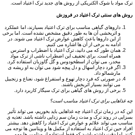
ترک مواد با شوک الکتریکی از روش های جدید ترک اعتیاد است.
روش های سنتی ترک اعتیاد در فروزش
داروهای گیاهی مناسب برای ترک اعتیاد بسیارند، اما عملکرد
و اثربخشی آن ها به طور دقیق مشخص نشده است. اما برخی
از این داروها باعث کاهش عوارض ترک اعتیاد می شوند. در
ادامه به برخی از آن ها اشاره می کنیم.
همان طور که می دانید، ترک اعتیاد با اضطراب و استرس
همراه است. برای تخفیف این اضطراب ناشی از ترک مواد
مخدر، می توان از اسطخودوس و گل گاوزبان استفاده کرد.
اگر فرد دچار اسهال و دل پیچه شود می توان به او ریشه ی
مارشمالو داد.
در صورتی که فرد دچار تهوع و استفراغ شود، نعناع و زنجبیل
می توانند بسیار اثربخش باشند.
برخی از روش های گیاهی برای ترک سیگار کاربرد دارد.
چه غذاهایی برای ترک اعتیاد مناسب است؟
این که در زمان ترک اعتیاد چه غذاهایی باید بخوریم، می تواند تأثیر
بسزایی در روند ترک و مدت زمان سم زدایی داشته باشد. تغذیه ی
مناسب می تواند علائم و عوارض ترک اعتیاد را کاهش دهد. بیشتر
افراد حین ترک اعتیاد به استفاده از مکمل ها و ویتامین ها توجه می
کنند. اما دقت داشته باشید که فقط استفاده از ویتامین ها مهم