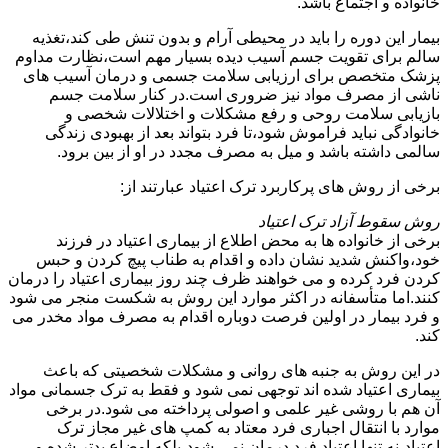
خانواده و اجتماع باشد.
بیمار این دوره را باید در محیطی آرام و بدون تنش طی کند،تغذیه
سالم برای تقویت جسم آسیب دیده بسیار مهم است،نظارت مداوم
پزشک متخصص برای ارزیابی سلامت جسمی و درمان آسیب های
ناشی از مصرف مواد نیز ضروری است.در کنار سلامت جسم
بازیابی سلامت روحی و رفع مشکلات و اختلالات شخصی و
خانوادگی نباید فراموش شود،تا فرد بتواند بعد از بهبودی زندگی
سالمی داشته باشد و میل به مصرف مجدد در او از بین برود.
برخی از روش های پرکاربرد ترک اعتیاد عبارتند از:
روش سقوط آزاد ترک اعتیاد
برخی از خانواده ها به محض اطلاع از بیماری اعتیاد در فرزند
خود،واکنش شدید نشان داده و اقدام به طناب پیچ کردن و حبس
کردن فرد کرده و می خواهند ظرف چند روز بیماری اعتیاد را درمان
کنند.اما متأسفانه در اکثر موارد این روش به شکست منجر می شود
و فرد بیمار در اولین فرصت دوباره اقدام به مصرف مواد مخدر می
کند.
در این روش به جنبه های روانی و مشکلات شخصیتی که باعث
بیماری اعتیاد شده اند توجهی نمی شود و فقط به ترک جسمانی مواد
آن هم با روشی غیر علمی و اصولی پرداخته می شود.در برخی
موارد با انتقال اجباری فرد معتاد به کمپ های غیر مجاز ترک
اعتیاد،نه تنها اعتیاد فرد درمان نمی شود،بلکه اوضاع بدتر شده و