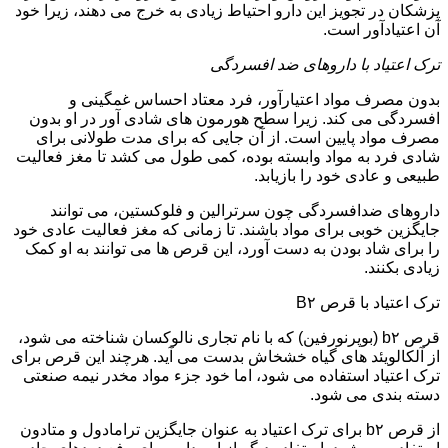
پزشکان در تجویز این دارو احتیاط زیادی به خرج می دهند، زیرا خود
آن اعتیادآور است.
ترک اعتیاد با داروهای ضد افسردگی
بدون مصرف مواد اعتیارآور، فرد معتاد احساس غمگینی و
افسردگی می کند. زیرا سطح هورمون های شادی آور در او بدون
مصرف مواد پایین است. از آن جایی که برای مدت طولانی برای
شادی فرد به مواد وابسته بوده، کمی طول می کشد تا مغز فعالیت
طبیعی و عادی خود را بازیابد.
داروهای ضدافسردگی چون سرترالین و فلوکستین، می توانند
جایگزین خوبی برای مواد باشند. تا زمانی که مغز فعالیت عادی خود
را برای شاد بودن به دست آورد، این قرص ها می توانند به او کمک
زیادی بکنند.
ترک اعتیاد با قرص B۲
قرص b۲ (بوپرنورفین) که با نام تجاری نالوکسان شناخته می شود،
از آلکالویئد های گیاه خشخاش بدست می آید. هرچند این قرص برای
ترک اعتیاد استفاده می شود، اما خود جزء مواد مخدر نیمه صنعتی
دسته بندی می شود.
از قرص b۲ برای ترک اعتیاد به عنوان جایگزین ترامادول و متادون