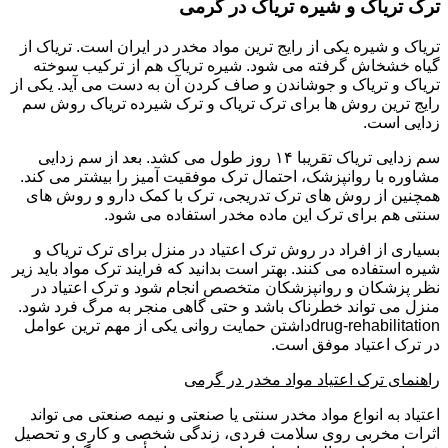
ترک تریاک و شیره تریاک در گرمی
تریاک و شیره یکی از رایج ترین مواد مخدر در ایران است. تریاک از
گیاه خشخاش گرفته می شود. شیره تریاک هم از ترکیب سوخته
تریاک و تریاک و جوشاندن و صاف کردن آن به دست می آید. یکی از
رایج ترین روش ها برای ترک تریاک و ترک شیرده تریاک روش سم
زدایی است.
سم زدایی تریاک تقریبا ۱۴ روز طول می کشد. بعد از سم زدایی
مشاوره با روانپزشک، احتمال ترک موفقیت آمیز را بیشتر می کند.
همچنین از روش های ترک تدریجی، ترک با کمک دارو و روش های
سنتی هم برای ترک این ماده مخدر استفاده می شود.
بسیاری از افراد در روش ترک اعتیاد در منزل برای ترک تریاک و
شیره استفاده می کنند. بهتر است بدانید که فرایند ترک مواد باید زیر
نظر پزشکان و روانپزشکان متخصص انجام شود و ترک اعتیاد در
منزل می تواند خطرناک باشد و حتی گاهی منجر به مرگ فرد شود.
drug-rehabilitationداشتن حمایت روانی یکی از مهم ترین عوامل
در ترک اعتیاد موفق است.
راهنمای ترک اعتیاد مواد مخدر در گرمی
اعتیاد به انواع مواد مخدر سنتی یا صنعتی و نیمه صنعتی می تواند
اثرات مخربی روی سلامت فردی، زندگی شخصی و کاری و تحصیل