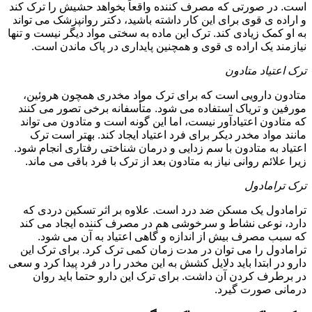
است. در صورتی که مصرف کننده واقعاً بخواهد حشیش را ترک کند
و اراده ی قوی برای این کار داشته باشید، دکتر روانپزشک می تواند
به او کمک زیادی کند. ترک این ماده به سختی مواد دیگر نیست و تنها
نیازمند یک اراده ی قوی و همچنین پایداری در پاک ماندن است.
ترک اعتیاد متادون
متادون دارویی است که برای ترک مواد مخدری همچون هروئین،
مورفین و تریاک استفاده می شود. متأسفانه برخی تصور می کنند
که متادون اعتیادآور نیست، اما این گونه است و متادون می تواند
مانند مواد مخدر دیکر برای فرد اعتیاد ایجاد کند. بهتر است ترک
اعتیاد به متادون با سم زدایی و درمان شناختی رفتاری انجام شود.
زیرا علائم روانی نیاز به متادون بعد از ترک با فرد باقی می ماند.
ترک ترامادول
ترامادول یک مسکن ضد درد است. علاوه بر اثر تسکین دردی که
دارد، نوعی نشاط و سرخوشی هم در مصرف کننده ایجاد می کند
که سبب مصرف بیش از اندازه و گاهی اعتیاد به آن می شود.
ترامادول را می توان در مدت زمان کمی ترک کرد. برای ترک این
دارو در ابتدا باید دلایل کشش به این مخدر را در فرد پیدا کرد و سعی
در برطرف کردن آن داشت. برای ترک این دارو حتما باید روان
درمانی صورت گیرد.