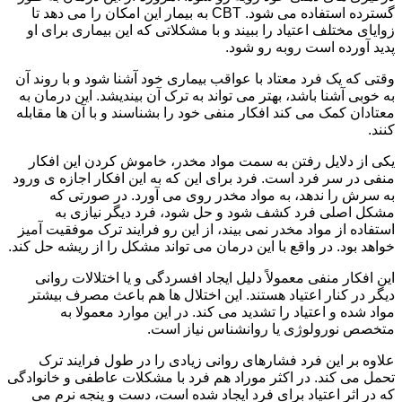
گسترده استفاده می شود. CBT به بیمار این امکان را می دهد تا
زوایای مختلف اعتیاد را ببیند و با مشکلاتی که این بیماری برای او
پدید آورده است روبه رو شود.
وقتی که یک فرد معتاد با عواقب بیماری خود آشنا شود و با روند آن
به خوبی آشنا باشد، بهتر می تواند به ترک آن بیندیشد. این درمان به
معتادان کمک می کند افکار منفی خود را بشناسند و با آن ها مقابله
کنند.
یکی از دلایل رفتن به سمت مواد مخدر، خاموش کردن این افکار
منفی در سر فرد است. فرد برای این که به این افکار اجازه ی ورود
به سرش را ندهد، به مواد مخدر روی می آورد. در صورتی که
مشکل اصلی فرد کشف شود و حل شود، فرد دیگر نیازی به
استفاده از مواد مخدر نمی بیند، از این رو فرایند ترک موفقیت آمیز
خواهد بود. در واقع با این درمان می تواند مشکل را از ریشه حل کند.
این افکار منفی معمولاً دلیل ایجاد افسردگی و یا اختلالات روانی
دیگر در کنار اعتیاد هستند. این اختلال ها هم باعث مصرف بیشتر
مواد شده و اعتیاد را تشدید می کند. در این موارد معمولا به
متخصص نورولوژی یا روانشناس نیاز است.
علاوه بر این فرد فشارهای روانی زیادی را در طول فرایند ترک
تحمل می کند. در اکثر موراد هم فرد با مشکلات عاطفی و خانوادگی
که در اثر اعتیاد برای فرد ایجاد شده است، دست و پنجه نرم می