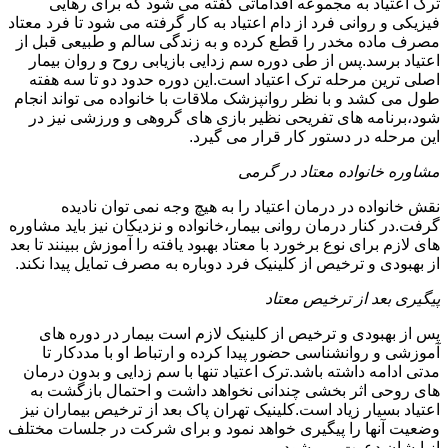
ترک اعتیاد به مجموعه اقداماتی گفته می شود که برای رهایی
فیزیکی و روانی فرد از دام اعتیاد به کار گرفته می شود تا فرد معتاد
مصرف ماده مخدر را قطع کرده و به زندگی سالم و طبیعی قبل از
اعتیاد برسد.پس از طی دوره سم زدایی بازیابی روح و روان بیمار
اصلی ترین مرحله ترک اعتیاد است.این دوره حدود دو تا سه هفته
طول می کشد و با نظر روانپزشک ملاقات با خانواده می تواند انجام
شود،برنامه های تفریحی نظیر بازی های گروهی و ورزشی نیز در
این مرحله در دستور کار قرار می گیرد.
مشاوره خانواده معتاد در گرمی
نقش خانواده در درمان اعتیاد را به هیچ وجه نمی توان نادیده
گرفت.در کنار درمان روانی بیمار،خانواده و نزدیکان نیز باید مشاوره
های لازم برای نوع برخورد با معتاد بهبود یافته را آموزش ببینند تا بعد
از بهبودی و ترخیص از کلینیک فرد دوباره به مصرف تمایل پیدا نکند.
پیگیری بعد از ترخیص معتاد
پس از بهبودی و ترخیص از کلینیک لازم است بیمار در دوره های
آموزشی و روانشناسی حضور پیدا کرده و ارتباط او با مددکار تا
مدتی ادامه داشته باشد.ترک اعتیاد تنها با سم زدایی و بدون درمان
های روحی اثر بخشی چندانی نخواهد داشت و احتمال بازگشت به
اعتیاد بسیار زیاد است.کلینیک تهران پاک بعد از ترخیص بیماران نیز
وضعیت آنها را پیگیری خواهد نمود و برای شرکت در جلسات مختلف
از ایشان دعوت می شود.