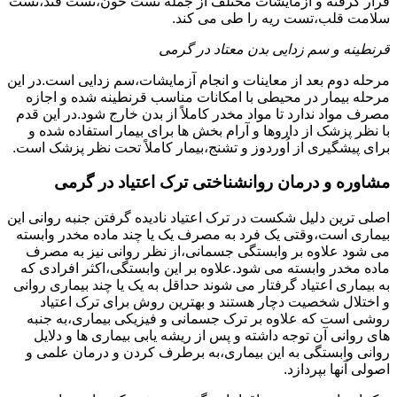
قرار گرفته و آزمایشات مختلف از جمله تست خون،تست قند،تست
سلامت قلب،تست ریه را طی می کند.
قرنطینه و سم زدایی بدن معتاد در گرمی
مرحله دوم بعد از معاینات و انجام آزمایشات،سم زدایی است.در این
مرحله بیمار در محیطی با امکانات مناسب قرنطینه شده و اجازه
مصرف مواد ندارد تا مواد مخدر کاملاً از بدن خارج شود.در این قدم
با نظر پزشک از داروها و آرام بخش ها برای بیمار استفاده شده و
برای پیشگیری از اُوردوز و تشنج،بیمار کاملاً تحت نظر پزشک است.
مشاوره و درمان روانشناختی ترک اعتیاد در گرمی
اصلی ترین دلیل شکست در ترک اعتیاد نادیده گرفتن جنبه روانی این
بیماری است،وقتی یک فرد به مصرف یک یا چند ماده مخدر وابسته
می شود علاوه بر وابستگی جسمانی،از نظر روانی نیز به مصرف
ماده مخدر وابسته می شود.علاوه بر این وابستگی،اکثر افرادی که
به بیماری اعتیاد گرفتار می شوند حداقل به یک یا چند بیماری روانی
و اختلال شخصیت دچار هستند و بهترین روش برای ترک اعتیاد
روشی است که علاوه بر ترک جسمانی و فیزیکی بیماری،به جنبه
های روانی آن توجه داشته و پس از ریشه یابی بیماری ها و دلایل
روانی وابستگی به این بیماری،به برطرف کردن و درمان علمی و
اصولی آنها بپردازد.