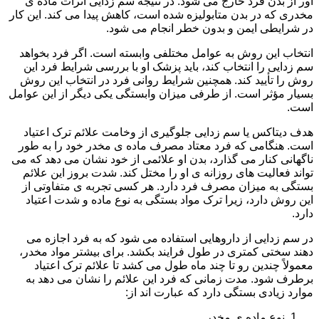
آور از بدن فرد خارج می شود. در نتیجه سم زدایی اثرات ماده ی
مخدری که در بدن متابولیزه شده است، کاهش پیدا می کند. این کار
در شرایطی ایمن و بدون خطر انجام می شود.
انتخاب این روش به عوامل مختلفی وابسته است. اگر فرد بخواهد
سم زدایی را انتخاب کند، باید پزشک او با بررسی شرایط فرد این
روش را تأیید کند. همچنین شرایط روانی فرد در انتخاب این روش
بسیار مؤثر است. از طرفی میزان وابستگی یکی دیگر از این عوامل
است.
هدف دیتاکس یا سم زدایی جلوگیری از وخامت علائم ترک اعتیاد
است. هنگامی که فرد معتاد مصرف ماده ی مخدر خود را به طور
ناگهانی کنار می گذارد، بدن او علائمی از خود نشان می دهد که می
تواند فعالیت های روزانه ی او را مختل کند. شدت بروز این علائم
بستگی به میزان مصرف فرد دارد. هر کسی تجربه ی متفاوتی از
این روش دارد، زیرا ترک مواد بستگی به نوع ماده و شدت اعتیاد
دارد.
در سم زدایی از داروهایی استفاده می شود که به فرد اجازه می
دهند سختی کمتری در طول فرایند بکشد. برای بیشتر مواد مخدر،
معمولاً چندین رو تا چند ماه طول می کشد تا علائم ترک اعتیاد
برطرف شود. مدت زمانی که فرد این علائم را نشان می دهد به
موارد زیادی بستگی دارد که عبارت اند از:
نوع ماده ی مخدر