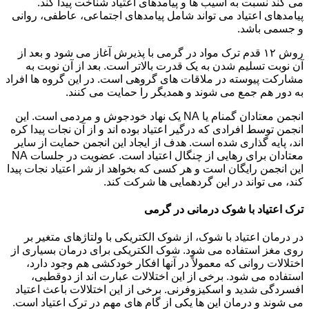
می کند نسبت به آسیب ها و پیامدهای اعتیاد شناخت پیدا کند.
پیامدهای اعتیاد می تواند شامل پیامدهای اجتماعی، عاطفی، روانی
و جسمی باشد.
روش ۱۲ قدم ترک مواد در گرمی با پذیرش آغاز می شود و بعد از
آن نوبت تسلیم شدن به یک قدرت بالاتر است. بعد از آن نوبت به
مشارکت پیوسته در ملاقات های گروهی است. در این گروه ها افراد
به دور هم جمع می شوند و همدیگر را حمایت می کنند.
انجمن معتادان گمنام یا NA یک نهاد خودجوش و مردمی است. این
انجمن توسط افرادی که درگیر اعتیاد بوده اند و از آن نجات پیدا کره
اند، پایه گذاری شده است. هدف از ایجاد این انجمن حمایت از سایر
معتادان برای رهایی از چنگال اعتیاد است. عضویت در جلسات NA
این انجمن رایگان است و هر کسی که بخواهد از شر اعتیاد نجات پیدا
کند، می تواند در این گردهمایی ها شرکت کند.
ترک اعتیاد با شوک درمانی در گرمی
در درمان اعتیاد با شوک، از شوک الکتریکی با ولتاژهای متغیر بر
روی مغز استفاده می شود. شوک الکتریکی برای درمان بسیاری از
اختلالات روانی که معمولاً در آنها افکار خودکشی هم وجود دارد،
استفاده می شود. برخی از این اختلالات عبارت اند از دوقطبی،
افسردگی شدید و اسکیزوفرنی. برخی از این اختلالات باعث اعتیاد
می شوند و درمان این ها یکی از گام های مهم در ترک اعتیاد است.