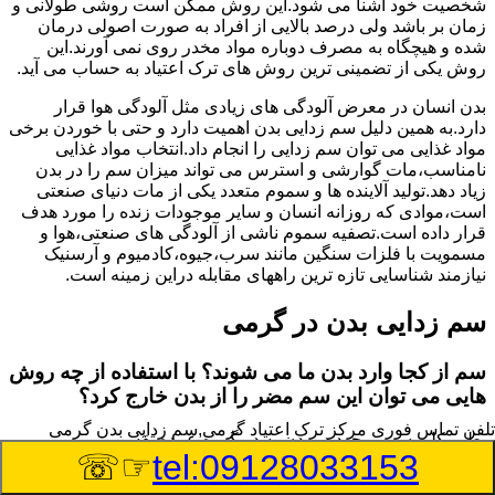
شخصیت خود آشنا می شود.این روش ممکن است روشی طولانی و
زمان بر باشد ولی درصد بالایی از افراد به صورت اصولی درمان
شده و هیچگاه به مصرف دوباره مواد مخدر روی نمی آورند.این
روش یکی از تضمینی ترین روش های ترک اعتیاد به حساب می آید.
بدن انسان در معرض آلودگی های زیادی مثل آلودگی هوا قرار
دارد.به همین دلیل سم زدایی بدن اهمیت دارد و حتی با خوردن برخی
مواد غذایی می توان سم زدایی را انجام داد.انتخاب مواد غذایی
نامناسب،مات گوارشی و استرس می تواند میزان سم را در بدن
زیاد دهد.تولید آلاینده ها و سموم متعدد یکی از مات دنیای صنعتی
است،موادی که روزانه انسان و سایر موجودات زنده را مورد هدف
قرار داده است.تصفیه سموم ناشی از آلودگی های صنعتی،هوا و
مسمویت با فلزات سنگین مانند سرب،جیوه،کادمیوم و آرسنیک
نیازمند شناسایی تازه ترین راههای مقابله دراین زمینه است.
سم زدایی بدن در گرمی
سم از کجا وارد بدن ما می شوند؟ با استفاده از چه روش
هایی می توان این سم مضر را از بدن خارج کرد؟
تلفن تماس فوری
مرکز ترک اعتیاد گرمی,سم زدایی بدن گرمی
بطور کلی سم موجود در بدن به دو گروه عمده تقسیم می
☞☏
tel:09128033153
شوند.بخش بزرگی از این سموم مثل مواد به جا مانده از سموم
گیاهی و آفت کش ها،فلزات سنگین ناشی از آلودگی هوا،انواع