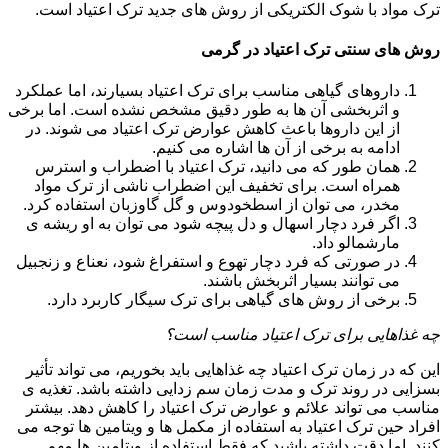
ترک مواد با شوک الکتریکی از روش های جدید ترک اعتیاد است.
روش های سنتی ترک اعتیاد در گرمی
داروهای گیاهی مناسب برای ترک اعتیاد بسیارند، اما عملکرد
و اثربخشی آن ها به طور دقیق مشخص نشده است. اما برخی
از این داروها باعث کاهش عوارض ترک اعتیاد می شوند. در
ادامه به برخی از آن ها اشاره می کنیم.
همان طور که می دانید، ترک اعتیاد با اضطراب و استرس
همراه است. برای تخفیف این اضطراب ناشی از ترک مواد
مخدر، می توان از اسطخودوس و گل گاوزبان استفاده کرد.
اگر فرد دچار اسهال و دل پیچه شود می توان به او ریشه ی
مارشمالو داد.
در صورتی که فرد دچار تهوع و استفراغ شود، نعناع و زنجبیل
می توانند بسیار اثربخش باشند.
برخی از روش های گیاهی برای ترک سیگار کاربرد دارد.
چه غذاهایی برای ترک اعتیاد مناسب است؟
این که در زمان ترک اعتیاد چه غذاهایی باید بخوریم، می تواند تأثیر
بسزایی در روند ترک و مدت زمان سم زدایی داشته باشد. تغذیه ی
مناسب می تواند علائم و عوارض ترک اعتیاد را کاهش دهد. بیشتر
افراد حین ترک اعتیاد به استفاده از مکمل ها و ویتامین ها توجه می
کنند. اما دقت داشته باشید که فقط استفاده از ویتامین ها مهم