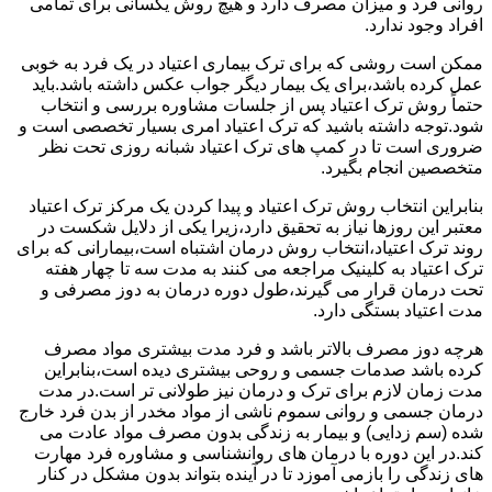
روانی فرد و میزان مصرف دارد و هیچ روش یکسانی برای تمامی
افراد وجود ندارد.
ممکن است روشی که برای ترک بیماری اعتیاد در یک فرد به خوبی
عمل کرده باشد،برای یک بیمار دیگر جواب عکس داشته باشد.باید
حتماً روش ترک اعتیاد پس از جلسات مشاوره بررسی و انتخاب
شود.توجه داشته باشید که ترک اعتیاد امری بسیار تخصصی است و
ضروری است تا در کمپ های ترک اعتیاد شبانه روزی تحت نظر
متخصصین انجام بگیرد.
بنابراین انتخاب روش ترک اعتیاد و پیدا کردن یک مرکز ترک اعتیاد
معتبر این روزها نیاز به تحقیق دارد،زیرا یکی از دلایل شکست در
روند ترک اعتیاد،انتخاب روش درمان اشتباه است،بیمارانی که برای
ترک اعتیاد به کلینیک مراجعه می کنند به مدت سه تا چهار هفته
تحت درمان قرار می گیرند،طول دوره درمان به دوز مصرفی و
مدت اعتیاد بستگی دارد.
هرچه دوز مصرف بالاتر باشد و فرد مدت بیشتری مواد مصرف
کرده باشد صدمات جسمی و روحی بیشتری دیده است،بنابراین
مدت زمان لازم برای ترک و درمان نیز طولانی تر است.در مدت
درمان جسمی و روانی سموم ناشی از مواد مخدر از بدن فرد خارج
شده (سم زدایی) و بیمار به زندگی بدون مصرف مواد عادت می
کند.در این دوره با درمان های روانشناسی و مشاوره فرد مهارت
های زندگی را بازمی آموزد تا در آینده بتواند بدون مشکل در کنار