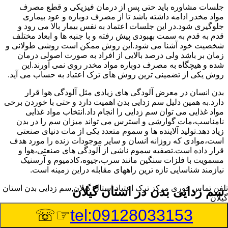
جلسات مشاوره باید حتی پس از درمان فیزیکی و قطع مصرف
مواد مخدر ادامه داشته باشد تا از مصرف دوباره و عود بیماری
جلوگیری شود.در این جلسات اعتماد به نفس بیمار بالا می رود و
قدم به قدم به سمت بهبودی پیش رفته و با جنبه ها و ابعاد مختلف
شخصیت خود آشنا می شود.این روش ممکن است روشی طولانی و
زمان بر باشد ولی درصد بالایی از افراد به صورت اصولی درمان
شده و هیچگاه به مصرف دوباره مواد مخدر روی نمی آورند.این
روش یکی از تضمینی ترین روش های ترک اعتیاد به حساب می آید.
بدن انسان در معرض آلودگی های زیادی مثل آلودگی هوا قرار
دارد.به همین دلیل سم زدایی بدن اهمیت دارد و حتی با خوردن برخی
مواد غذایی می توان سم زدایی را انجام داد.انتخاب مواد غذایی
نامناسب،مات گوارشی و استرس می تواند میزان سم را در بدن
زیاد دهد.تولید آلاینده ها و سموم متعدد یکی از مات دنیای صنعتی
است،موادی که روزانه انسان و سایر موجودات زنده را مورد هدف
قرار داده است.تصفیه سموم ناشی از آلودگی های صنعتی،هوا و
مسمویت با فلزات سنگین مانند سرب،جیوه،کادمیوم و آرسنیک
نیازمند شناسایی تازه ترین راههای مقابله دراین زمینه است.
تلفن تماس فوری
مرکز ترک اعتیاد استان گیلان,سم زدایی بدن استان
سم زدایی بدن در استان گیلان
گیلان
☞☏
tel:09128033153
سم از کجا وارد بدن ما می شوند؟ با استفاده از چه روش
هایی می توان این سم مضر را از بدن خارج کرد؟