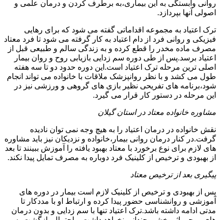
روانی وابستگی به این بیماری،به برطرف کردن و درمان علمی و
اصولی آنها بپردازد.
ترک اعتیاد به مجموعه اقداماتی گفته می شود که برای رهایی
فیزیکی و روانی فرد از دام اعتیاد به کار گرفته می شود تا فرد معتاد
مصرف ماده مخدر را قطع کرده و به زندگی سالم و طبیعی قبل از
اعتیاد برسد.پس از طی دوره سم زدایی بازیابی روح و روان بیمار
اصلی ترین مرحله ترک اعتیاد است.این دوره حدود دو تا سه هفته
طول می کشد و با نظر روانپزشک ملاقات با خانواده می تواند انجام
شود،برنامه های تفریحی نظیر بازی های گروهی و ورزشی نیز در
این مرحله در دستور کار قرار می گیرد.
مشاوره خانواده معتاد در استان گیلان
نقش خانواده در درمان اعتیاد را به هیچ وجه نمی توان نادیده
گرفت.در کنار درمان روانی بیمار،خانواده و نزدیکان نیز باید مشاوره
های لازم برای نوع برخورد با معتاد بهبود یافته را آموزش ببینند تا بعد
از بهبودی و ترخیص از کلینیک فرد دوباره به مصرف تمایل پیدا نکند.
پیگیری بعد از ترخیص معتاد
پس از بهبودی و ترخیص از کلینیک لازم است بیمار در دوره های
آموزشی و روانشناسی حضور پیدا کرده و ارتباط او با مددکار تا
مدتی ادامه داشته باشد.ترک اعتیاد تنها با سم زدایی و بدون درمان
های روحی اثر بخشی چندانی نخواهد داشت و احتمال بازگشت به