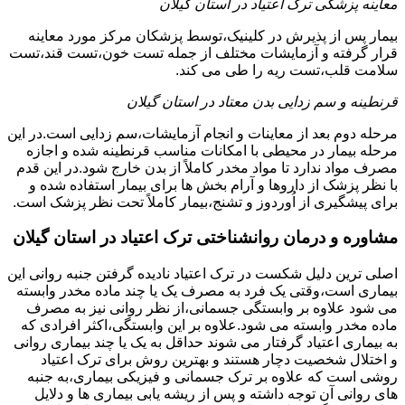
معاینه پزشکی ترک اعتیاد در استان گیلان
بیمار پس از پذیرش در کلینیک،توسط پزشکان مرکز مورد معاینه
قرار گرفته و آزمایشات مختلف از جمله تست خون،تست قند،تست
سلامت قلب،تست ریه را طی می کند.
قرنطینه و سم زدایی بدن معتاد در استان گیلان
مرحله دوم بعد از معاینات و انجام آزمایشات،سم زدایی است.در این
مرحله بیمار در محیطی با امکانات مناسب قرنطینه شده و اجازه
مصرف مواد ندارد تا مواد مخدر کاملاً از بدن خارج شود.در این قدم
با نظر پزشک از داروها و آرام بخش ها برای بیمار استفاده شده و
برای پیشگیری از اُوردوز و تشنج،بیمار کاملاً تحت نظر پزشک است.
مشاوره و درمان روانشناختی ترک اعتیاد در استان گیلان
اصلی ترین دلیل شکست در ترک اعتیاد نادیده گرفتن جنبه روانی این
بیماری است،وقتی یک فرد به مصرف یک یا چند ماده مخدر وابسته
می شود علاوه بر وابستگی جسمانی،از نظر روانی نیز به مصرف
ماده مخدر وابسته می شود.علاوه بر این وابستگی،اکثر افرادی که
به بیماری اعتیاد گرفتار می شوند حداقل به یک یا چند بیماری روانی
و اختلال شخصیت دچار هستند و بهترین روش برای ترک اعتیاد
روشی است که علاوه بر ترک جسمانی و فیزیکی بیماری،به جنبه
های روانی آن توجه داشته و پس از ریشه یابی بیماری ها و دلایل