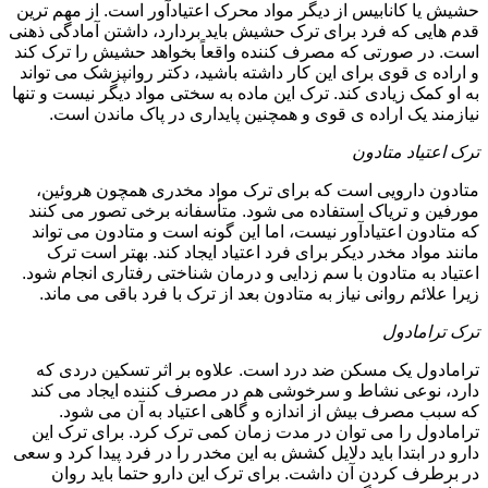
حشیش یا کانابیس از دیگر مواد محرک اعتیادآور است. از مهم ترین
قدم هایی که فرد برای ترک حشیش باید بردارد، داشتن آمادگی ذهنی
است. در صورتی که مصرف کننده واقعاً بخواهد حشیش را ترک کند
و اراده ی قوی برای این کار داشته باشید، دکتر روانپزشک می تواند
به او کمک زیادی کند. ترک این ماده به سختی مواد دیگر نیست و تنها
نیازمند یک اراده ی قوی و همچنین پایداری در پاک ماندن است.
ترک اعتیاد متادون
متادون دارویی است که برای ترک مواد مخدری همچون هروئین،
مورفین و تریاک استفاده می شود. متأسفانه برخی تصور می کنند
که متادون اعتیادآور نیست، اما این گونه است و متادون می تواند
مانند مواد مخدر دیکر برای فرد اعتیاد ایجاد کند. بهتر است ترک
اعتیاد به متادون با سم زدایی و درمان شناختی رفتاری انجام شود.
زیرا علائم روانی نیاز به متادون بعد از ترک با فرد باقی می ماند.
ترک ترامادول
ترامادول یک مسکن ضد درد است. علاوه بر اثر تسکین دردی که
دارد، نوعی نشاط و سرخوشی هم در مصرف کننده ایجاد می کند
که سبب مصرف بیش از اندازه و گاهی اعتیاد به آن می شود.
ترامادول را می توان در مدت زمان کمی ترک کرد. برای ترک این
دارو در ابتدا باید دلایل کشش به این مخدر را در فرد پیدا کرد و سعی
در برطرف کردن آن داشت. برای ترک این دارو حتما باید روان