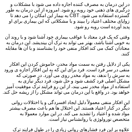
در این درمان به مصرف کننده اجازه داده می شود با مشکلات و
درگیری های ذهنی خود روبه رو شود. امروزه از این درمان به طور
گسترده استفاده می شود. CBT به بیمار این امکان را می دهد تا
زوایای مختلف اعتیاد را ببیند و با مشکلاتی که این بیماری برای او
پدید آورده است روبه رو شود.
وقتی که یک فرد معتاد با عواقب بیماری خود آشنا شود و با روند آن
به خوبی آشنا باشد، بهتر می تواند به ترک آن بیندیشد. این درمان به
معتادان کمک می کند افکار منفی خود را بشناسند و با آن ها مقابله
کنند.
یکی از دلایل رفتن به سمت مواد مخدر، خاموش کردن این افکار
منفی در سر فرد است. فرد برای این که به این افکار اجازه ی ورود
به سرش را ندهد، به مواد مخدر روی می آورد. در صورتی که
مشکل اصلی فرد کشف شود و حل شود، فرد دیگر نیازی به
استفاده از مواد مخدر نمی بیند، از این رو فرایند ترک موفقیت آمیز
خواهد بود. در واقع با این درمان می تواند مشکل را از ریشه حل کند.
این افکار منفی معمولاً دلیل ایجاد افسردگی و یا اختلالات روانی
دیگر در کنار اعتیاد هستند. این اختلال ها هم باعث مصرف بیشتر
مواد شده و اعتیاد را تشدید می کند. در این موارد معمولا به
متخصص نورولوژی یا روانشناس نیاز است.
علاوه بر این فرد فشارهای روانی زیادی را در طول فرایند ترک