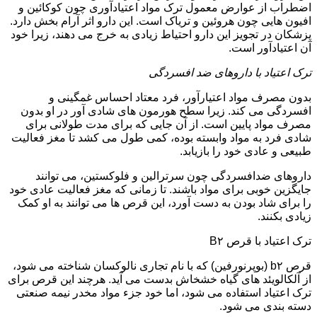
اضطراب از عوارض معمول ترک مواد اعتیادآوری چون کوکائین و
افیون هایی چون هروئین و تریاک است. این دارو اثر آرام بخش دارد.
پزشکان در تجویز این دارو احتیاط زیادی به خرج می دهند، زیرا خود
آن اعتیادآور است.
ترک اعتیاد با داروهای ضد افسردگی
بدون مصرف مواد اعتیارآور، فرد معتاد احساس غمگینی و
افسردگی می کند. زیرا سطح هورمون های شادی آور در او بدون
مصرف مواد پایین است. از آن جایی که برای مدت طولانی برای
شادی فرد به مواد وابسته بوده، کمی طول می کشد تا مغز فعالیت
طبیعی و عادی خود را بازیابد.
داروهای ضدافسردگی چون سرترالین و فلوکستین، می توانند
جایگزین خوبی برای مواد باشند. تا زمانی که مغز فعالیت عادی خود
را برای شاد بودن به دست آورد، این قرص ها می توانند به او کمک
زیادی بکنند.
ترک اعتیاد با قرص B۲
قرص b۲ (بوپرنورفین) که با نام تجاری نالوکسان شناخته می شود،
از آلکالویئد های گیاه خشخاش بدست می آید. هرچند این قرص برای
ترک اعتیاد استفاده می شود، اما خود جزء مواد مخدر نیمه صنعتی
دسته بندی می شود.