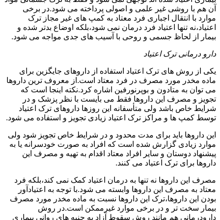
آن هم با روشی غیر علمی و اصولی پرداخته می شود.در برخی
موارد با انتقال اجباری فرد معتاد به کمپ های غیر مجاز ترک
اعتیاد،نه تنها اعتیاد فرد درمان نمی شود،بلکه اوضاع بدتر شده و
بیمار از لحاظ جسمی و روحی با آسیب های جدی مواجه می شود.
دارو درمانی ترک اعتیاد
یکی از روش های ترک اعتیاد استفاده از داروهای جایگزین برای
ماده مخدر مورد مصرف در فرد معتاد است.از معروف ترین داروها
می توان به متادون و بوپرنورفین اشاره کرد.نکته اینجا است که
تجویز و مصرف این داروها فقط می بایست با نظر پزشک و در
شرایط خاص باشد ولی متأسفانه این روزها داروهای ترک اعتیاد
توسط کمپ ها و مراکز ترک اعتیاد زیادی تجویز و استفاده می شود.
این داروها باید برای مدت محدود و در شرایط خاص تجویز شود ولی
موارد زیادی گزارش شده است که افراد به صورت خودسرانه یا به
پیشنهاد دوستان و سایر افراد معتاد اقدام به تهیه و مصرف این
داروها برای ترک اعتیاد می کنند.
مصرف این داروها نه تنها به درمان اعتیاد کمک نمی کند،بلکه فرد
معتاد به مصرف این داروها وابسته می شود.با توجه به اعتیادآور
بودن این داروها،ترک این داروها نسبت به ماده مخدر مورد مصرف
بیمار سخت تر و در برخی موارد غیرممکن است.در روش
دارودرمانی هم مانند روش سقوط آزاد به جنبه های روانی بیماری