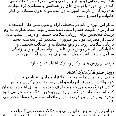
شده (سم زدایی) و بیمار به زندگی بدون مصرف مواد عادت می
کند.در این دوره با درمان های روانشناسی و مشاوره فرد مهارت
های زندگی را بازمی آموزد تا در آینده بتواند بدون مشکل در کنار
خانواده و اجتماع باشد.
بیمار این دوره را باید در محیطی آرام و بدون تنش طی کند،تغذیه
سالم برای تقویت جسم آسیب دیده بسیار مهم است،نظارت مداوم
پزشک متخصص برای ارزیابی سلامت جسمی و درمان آسیب های
ناشی از مصرف مواد نیز ضروری است.در کنار سلامت جسم
بازیابی سلامت روحی و رفع مشکلات و اختلالات شخصی و
خانوادگی نباید فراموش شود،تا فرد بتواند بعد از بهبودی زندگی
سالمی داشته باشد و میل به مصرف مجدد در او از بین برود.
برخی از روش های پرکاربرد ترک اعتیاد عبارتند از:
روش سقوط آزاد ترک اعتیاد
برخی از خانواده ها به محض اطلاع از بیماری اعتیاد در فرزند
خود،واکنش شدید نشان داده و اقدام به طناب پیچ کردن و حبس
کردن فرد کرده و می خواهند ظرف چند روز بیماری اعتیاد را درمان
کنند.اما متأسفانه در اکثر موارد این روش به شکست منجر می شود
و فرد بیمار در اولین فرصت دوباره اقدام به مصرف مواد مخدر می
کند.
در این روش به جنبه های روانی و مشکلات شخصیتی که باعث
بیماری اعتیاد شده اند توجهی نمی شود و فقط به ترک جسمانی مواد