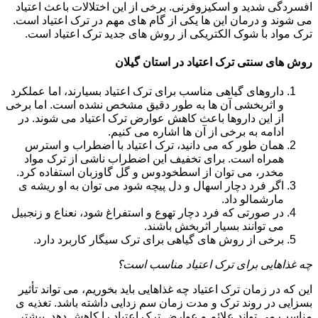
افسردگی شدید و اسکیزوفرنی. برخی از این اختلالات باعث اعتیاد
می شوند و درمان این ها یکی از گام های مهم در ترک اعتیاد است.
ترک مواد با شوک الکتریکی از روش های جدید ترک اعتیاد است.
روش های سنتی ترک اعتیاد در استان گیلان
داروهای گیاهی مناسب برای ترک اعتیاد بسیارند، اما عملکرد
و اثربخشی آن ها به طور دقیق مشخص نشده است. اما برخی
از این داروها باعث کاهش عوارض ترک اعتیاد می شوند. در
ادامه به برخی از آن ها اشاره می کنیم.
همان طور که می دانید، ترک اعتیاد با اضطراب و استرس
همراه است. برای تخفیف این اضطراب ناشی از ترک مواد
مخدر، می توان از اسطخودوس و گل گاوزبان استفاده کرد.
اگر فرد دچار اسهال و دل پیچه شود می توان به او ریشه ی
مارشمالو داد.
در صورتی که فرد دچار تهوع و استفراغ شود، نعناع و زنجبیل
می توانند بسیار اثربخش باشند.
برخی از روش های گیاهی برای ترک سیگار کاربرد دارد.
چه غذاهایی برای ترک اعتیاد مناسب است؟
این که در زمان ترک اعتیاد چه غذاهایی باید بخوریم، می تواند تأثیر
بسزایی در روند ترک و مدت زمان سم زدایی داشته باشد. تغذیه ی
مناسب می تواند علائم و عوارض ترک اعتیاد را کاهش دهد. بیشتر