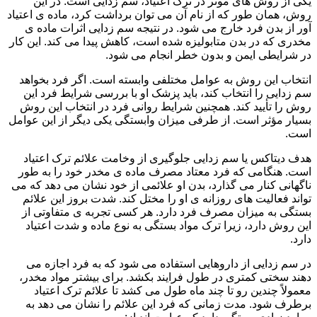
یکی از روش های موثر در ترک اعتیاد، سم زدایی است. در این
روش، همان طور که از نام آن می توان برداشت کرد، ماده ی اعتیاد
آور از بدن فرد خارج می شود. در نتیجه سم زدایی اثرات ماده ی
مخدری که در بدن متابولیزه شده است، کاهش پیدا می کند. این کار
در شرایطی ایمن و بدون خطر انجام می شود.
انتخاب این روش به عوامل مختلفی وابسته است. اگر فرد بخواهد
سم زدایی را انتخاب کند، باید پزشک او با بررسی شرایط فرد این
روش را تأیید کند. همچنین شرایط روانی فرد در انتخاب این روش
بسیار مؤثر است. از طرفی میزان وابستگی یکی دیگر از این عوامل
است.
هدف دیتاکس یا سم زدایی جلوگیری از وخامت علائم ترک اعتیاد
است. هنگامی که فرد معتاد مصرف ماده ی مخدر خود را به طور
ناگهانی کنار می گذارد، بدن او علائمی از خود نشان می دهد که می
تواند فعالیت های روزانه ی او را مختل کند. شدت بروز این علائم
بستگی به میزان مصرف فرد دارد. هر کسی تجربه ی متفاوتی از
این روش دارد، زیرا ترک مواد بستگی به نوع ماده و شدت اعتیاد
دارد.
در سم زدایی از داروهایی استفاده می شود که به فرد اجازه می
دهند سختی کمتری در طول فرایند بکشد. برای بیشتر مواد مخدر،
معمولاً چندین رو تا چند ماه طول می کشد تا علائم ترک اعتیاد
برطرف شود. مدت زمانی که فرد این علائم را نشان می دهد به