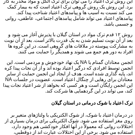
این روش ترک اعتیاد را می توان برای ترک الکل و مواد مخدر به کار
برد. این روش یک روش گروهی ترک اعتیاد است که به بیمار کمک
می کند نسبت به آسیب ها و پیامدهای اعتیاد شناخت پیدا کند.
پیامدهای اعتیاد می تواند شامل پیامدهای اجتماعی، عاطفی، روانی
و جسمی باشد.
روش ۱۲ قدم ترک مواد در استان گیلان با پذیرش آغاز می شود و
بعد از آن نوبت تسلیم شدن به یک قدرت بالاتر است. بعد از آن نوبت
به مشارکت پیوسته در ملاقات های گروهی است. در این گروه ها
افراد به دور هم جمع می شوند و همدیگر را حمایت می کنند.
انجمن معتادان گمنام یا NA یک نهاد خودجوش و مردمی است. این
انجمن توسط افرادی که درگیر اعتیاد بوده اند و از آن نجات پیدا کره
اند، پایه گذاری شده است. هدف از ایجاد این انجمن حمایت از سایر
معتادان برای رهایی از چنگال اعتیاد است. عضویت در جلسات NA
این انجمن رایگان است و هر کسی که بخواهد از شر اعتیاد نجات پیدا
کند، می تواند در این گردهمایی ها شرکت کند.
ترک اعتیاد با شوک درمانی در استان گیلان
در درمان اعتیاد با شوک، از شوک الکتریکی با ولتاژهای متغیر بر
روی مغز استفاده می شود. شوک الکتریکی برای درمان بسیاری از
اختلالات روانی که معمولاً در آنها افکار خودکشی هم وجود دارد،
استفاده می شود. برخی از این اختلالات عبارت اند از دوقطبی،