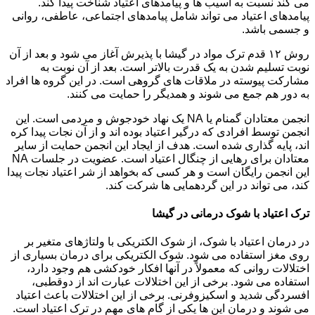
می کند نسبت به آسیب ها و پیامدهای اعتیاد شناخت پیدا کند.
پیامدهای اعتیاد می تواند شامل پیامدهای اجتماعی، عاطفی، روانی
و جسمی باشد.
روش ۱۲ قدم ترک مواد در گیشا با پذیرش آغاز می شود و بعد از آن
نوبت تسلیم شدن به یک قدرت بالاتر است. بعد از آن نوبت به
مشارکت پیوسته در ملاقات های گروهی است. در این گروه ها افراد
به دور هم جمع می شوند و همدیگر را حمایت می کنند.
انجمن معتادان گمنام یا NA یک نهاد خودجوش و مردمی است. این
انجمن توسط افرادی که درگیر اعتیاد بوده اند و از آن نجات پیدا کره
اند، پایه گذاری شده است. هدف از ایجاد این انجمن حمایت از سایر
معتادان برای رهایی از چنگال اعتیاد است. عضویت در جلسات NA
این انجمن رایگان است و هر کسی که بخواهد از شر اعتیاد نجات پیدا
کند، می تواند در این گردهمایی ها شرکت کند.
ترک اعتیاد با شوک درمانی در گیشا
در درمان اعتیاد با شوک، از شوک الکتریکی با ولتاژهای متغیر بر
روی مغز استفاده می شود. شوک الکتریکی برای درمان بسیاری از
اختلالات روانی که معمولاً در آنها افکار خودکشی هم وجود دارد،
استفاده می شود. برخی از این اختلالات عبارت اند از دوقطبی،
افسردگی شدید و اسکیزوفرنی. برخی از این اختلالات باعث اعتیاد
می شوند و درمان این ها یکی از گام های مهم در ترک اعتیاد است.