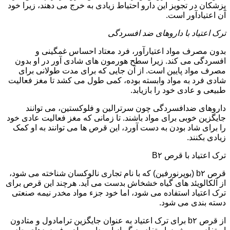
پزشکان در تجویز این دارو احتیاط زیادی به خرج می دهند، زیرا خود
آن اعتیادآور است.
ترک اعتیاد با داروهای ضد افسردگی
بدون مصرف مواد اعتیارآور، فرد معتاد احساس غمگینی و
افسردگی می کند. زیرا سطح هورمون های شادی آور در او بدون
مصرف مواد پایین است. از آن جایی که برای مدت طولانی برای
شادی فرد به مواد وابسته بوده، کمی طول می کشد تا مغز فعالیت
طبیعی و عادی خود را بازیابد.
داروهای ضدافسردگی چون سرترالین و فلوکستین، می توانند
جایگزین خوبی برای مواد باشند. تا زمانی که مغز فعالیت عادی خود
را برای شاد بودن به دست آورد، این قرص ها می توانند به او کمک
زیادی بکنند.
ترک اعتیاد با قرص B۲
قرص b۲ (بوپرنورفین) که با نام تجاری نالوکسان شناخته می شود،
از آلکالویئد های گیاه خشخاش بدست می آید. هرچند این قرص برای
ترک اعتیاد استفاده می شود، اما خود جزء مواد مخدر نیمه صنعتی
دسته بندی می شود.
از قرص b۲ برای ترک اعتیاد به عنوان جایگزین ترامادول و متادون