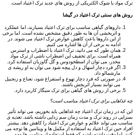
ترک مواد با شوک الکتریکی از روش های جدید ترک اعتیاد است.
روش های سنتی ترک اعتیاد در گیشا
داروهای گیاهی مناسب برای ترک اعتیاد بسیارند، اما عملکرد
و اثربخشی آن ها به طور دقیق مشخص نشده است. اما برخی
از این داروها باعث کاهش عوارض ترک اعتیاد می شوند. در
ادامه به برخی از آن ها اشاره می کنیم.
همان طور که می دانید، ترک اعتیاد با اضطراب و استرس
همراه است. برای تخفیف این اضطراب ناشی از ترک مواد
مخدر، می توان از اسطخودوس و گل گاوزبان استفاده کرد.
اگر فرد دچار اسهال و دل پیچه شود می توان به او ریشه ی
مارشمالو داد.
در صورتی که فرد دچار تهوع و استفراغ شود، نعناع و زنجبیل
می توانند بسیار اثربخش باشند.
برخی از روش های گیاهی برای ترک سیگار کاربرد دارد.
چه غذاهایی برای ترک اعتیاد مناسب است؟
این که در زمان ترک اعتیاد چه غذاهایی باید بخوریم، می تواند تأثیر
بسزایی در روند ترک و مدت زمان سم زدایی داشته باشد. تغذیه ی
مناسب می تواند علائم و عوارض ترک اعتیاد را کاهش دهد. بیشتر
افراد حین ترک اعتیاد به استفاده از مکمل ها و ویتامین ها توجه می
کنند. اما دقت داشته باشید که فقط استفاده از ویتامین ها مهم