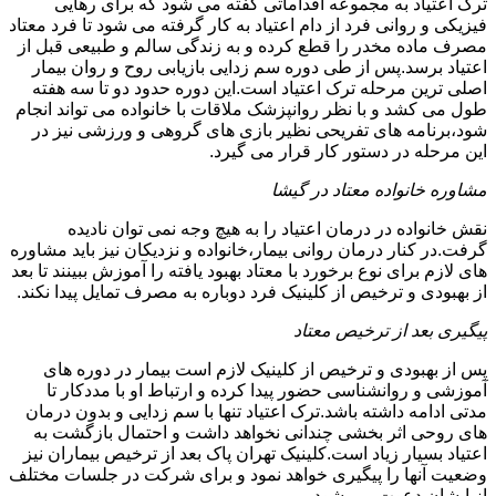
ترک اعتیاد به مجموعه اقداماتی گفته می شود که برای رهایی
فیزیکی و روانی فرد از دام اعتیاد به کار گرفته می شود تا فرد معتاد
مصرف ماده مخدر را قطع کرده و به زندگی سالم و طبیعی قبل از
اعتیاد برسد.پس از طی دوره سم زدایی بازیابی روح و روان بیمار
اصلی ترین مرحله ترک اعتیاد است.این دوره حدود دو تا سه هفته
طول می کشد و با نظر روانپزشک ملاقات با خانواده می تواند انجام
شود،برنامه های تفریحی نظیر بازی های گروهی و ورزشی نیز در
این مرحله در دستور کار قرار می گیرد.
مشاوره خانواده معتاد در گیشا
نقش خانواده در درمان اعتیاد را به هیچ وجه نمی توان نادیده
گرفت.در کنار درمان روانی بیمار،خانواده و نزدیکان نیز باید مشاوره
های لازم برای نوع برخورد با معتاد بهبود یافته را آموزش ببینند تا بعد
از بهبودی و ترخیص از کلینیک فرد دوباره به مصرف تمایل پیدا نکند.
پیگیری بعد از ترخیص معتاد
پس از بهبودی و ترخیص از کلینیک لازم است بیمار در دوره های
آموزشی و روانشناسی حضور پیدا کرده و ارتباط او با مددکار تا
مدتی ادامه داشته باشد.ترک اعتیاد تنها با سم زدایی و بدون درمان
های روحی اثر بخشی چندانی نخواهد داشت و احتمال بازگشت به
اعتیاد بسیار زیاد است.کلینیک تهران پاک بعد از ترخیص بیماران نیز
وضعیت آنها را پیگیری خواهد نمود و برای شرکت در جلسات مختلف
از ایشان دعوت می شود.