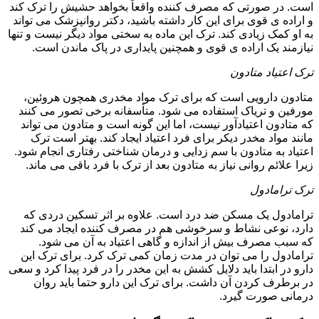
است. در صورتی که مصرف کننده واقعاً بخواهد حشیش را ترک کند
و اراده ی قوی برای این کار داشته باشید، دکتر روانپزشک می تواند
به او کمک زیادی کند. ترک این ماده به سختی مواد دیگر نیست و تنها
نیازمند یک اراده ی قوی و همچنین پایداری در پاک ماندن است.
ترک اعتیاد متادون
متادون دارویی است که برای ترک مواد مخدری همچون هروئین،
مورفین و تریاک استفاده می شود. متأسفانه برخی تصور می کنند
که متادون اعتیادآور نیست، اما این گونه است و متادون می تواند
مانند مواد مخدر دیکر برای فرد اعتیاد ایجاد کند. بهتر است ترک
اعتیاد به متادون با سم زدایی و درمان شناختی رفتاری انجام شود.
زیرا علائم روانی نیاز به متادون بعد از ترک با فرد باقی می ماند.
ترک ترامادول
ترامادول یک مسکن ضد درد است. علاوه بر اثر تسکین دردی که
دارد، نوعی نشاط و سرخوشی هم در مصرف کننده ایجاد می کند
که سبب مصرف بیش از اندازه و گاهی اعتیاد به آن می شود.
ترامادول را می توان در مدت زمان کمی ترک کرد. برای ترک این
دارو در ابتدا باید دلایل کشش به این مخدر را در فرد پیدا کرد و سعی
در برطرف کردن آن داشت. برای ترک این دارو حتما باید روان
درمانی صورت گیرد.