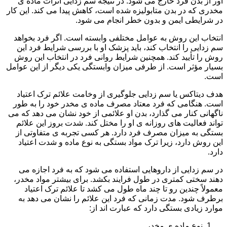
آور از بدن فرد خارج می شود. در نتیجه سم زدایی اثرات ماده ی
مخدری که در بدن متابولیزه شده است، کاهش پیدا می کند. این کار
در شرایطی ایمن و بدون خطر انجام می شود.
انتخاب این روش به عوامل مختلفی وابسته است. اگر فرد بخواهد
سم زدایی را انتخاب کند، باید پزشک او با بررسی شرایط فرد این
روش را تأیید کند. همچنین شرایط روانی فرد در انتخاب این روش
بسیار مؤثر است. از طرفی میزان وابستگی یکی دیگر از این عوامل
است.
هدف دیتاکس یا سم زدایی جلوگیری از وخامت علائم ترک اعتیاد
است. هنگامی که فرد معتاد مصرف ماده ی مخدر خود را به طور
ناگهانی کنار می گذارد، بدن او علائمی از خود نشان می دهد که می
تواند فعالیت های روزانه ی او را مختل کند. شدت بروز این علائم
بستگی به میزان مصرف فرد دارد. هر کسی تجربه ی متفاوتی از
این روش دارد، زیرا ترک مواد بستگی به نوع ماده و شدت اعتیاد
دارد.
در سم زدایی از داروهایی استفاده می شود که به فرد اجازه می
دهند سختی کمتری در طول فرایند بکشد. برای بیشتر مواد مخدر،
معمولاً چندین رو تا چند ماه طول می کشد تا علائم ترک اعتیاد
برطرف شود. مدت زمانی که فرد این علائم را نشان می دهد به
موارد زیادی بستگی دارد که عبارت اند از:
نوع ماده ی مخدر