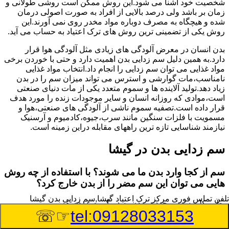
شخصیت خود آشنا می شود.این روش ممکن است روشی طولانی و
زمان بر باشد ولی درصد بالایی از افراد به صورت اصولی درمان
شده و هیچگاه به مصرف دوباره مواد مخدر روی نمی آورند.این
روش یکی از تضمینی ترین روش های ترک اعتیاد به حساب می آید.
بدن انسان در معرض آلودگی های زیادی مثل آلودگی هوا قرار
دارد.به همین دلیل سم زدایی بدن اهمیت دارد و حتی با خوردن برخی
مواد غذایی می توان سم زدایی را انجام داد.انتخاب مواد غذایی
نامناسب،مات گوارشی و استرس می تواند میزان سم را در بدن
زیاد دهد.تولید آلاینده ها و سموم متعدد یکی از مات دنیای صنعتی
است،موادی که روزانه انسان و سایر موجودات زنده را مورد هدف
قرار داده است.تصفیه سموم ناشی از آلودگی های صنعتی،هوا و
مسمویت با فلزات سنگین مانند سرب،جیوه،کادمیوم و آرسنیک
نیازمند شناسایی تازه ترین راههای مقابله دراین زمینه است.
سم زدایی بدن در گیشا
سم از کجا وارد بدن ما می شوند؟ با استفاده از چه روش
هایی می توان این سم مضر را از بدن خارج کرد؟
تلفن تماس فوری
مرکز ترک اعتیاد گیشا,سم زدایی بدن گیشا
بطور کلی سم موجود در بدن به دو گروه عمده تقسیم می
☞☏
tel:09128033153
شوند.بخش بزرگی از این سموم مثل مواد به جا مانده از سموم
گیاهی و آفت کش ها،فلزات سنگین ناشی از آلودگی هوا،انواع