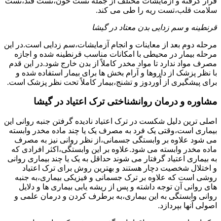
قرار گرفته و آزمایشات مختلف از جمله تست خون،تست قند،تست
سلامت قلب،تست ریه را طی می کند.
قرنطینه و سم زدایی بدن معتاد در گیشا
مرحله دوم بعد از معاینات و انجام آزمایشات،سم زدایی است.در این
مرحله بیمار در محیطی با امکانات مناسب قرنطینه شده و اجازه
مصرف مواد ندارد تا مواد مخدر کاملاً از بدن خارج شود.در این قدم
با نظر پزشک از داروها و آرام بخش ها برای بیمار استفاده شده و
برای پیشگیری از اُوردوز و تشنج،بیمار کاملاً تحت نظر پزشک است.
مشاوره و درمان روانشناختی ترک اعتیاد در گیشا
اصلی ترین دلیل شکست در ترک اعتیاد نادیده گرفتن جنبه روانی این
بیماری است،وقتی یک فرد به مصرف یک یا چند ماده مخدر وابسته
می شود علاوه بر وابستگی جسمانی،از نظر روانی نیز به مصرف
ماده مخدر وابسته می شود.علاوه بر این وابستگی،اکثر افرادی که
به بیماری اعتیاد گرفتار می شوند حداقل به یک یا چند بیماری روانی
و اختلال شخصیت دچار هستند و بهترین روش برای ترک اعتیاد
روشی است که علاوه بر ترک جسمانی و فیزیکی بیماری،به جنبه
های روانی آن توجه داشته و پس از ریشه یابی بیماری ها و دلایل
روانی وابستگی به این بیماری،به برطرف کردن و درمان علمی و
اصولی آنها بپردازد.