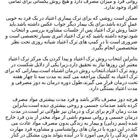
روانی فرد و میزان مصرف دارد و هیچ روش یکسانی برای تمامی
افراد وجود ندارد.
ممکن است روشی که برای ترک بیماری اعتیاد در یک فرد به خوبی
عمل کرده باشد،برای یک بیمار دیگر جواب عکس داشته باشد.باید
حتماً روش ترک اعتیاد پس از جلسات مشاوره بررسی و انتخاب
شود.توجه داشته باشید که ترک اعتیاد امری بسیار تخصصی است و
ضروری است تا در کمپ های ترک اعتیاد شبانه روزی تحت نظر
متخصصین انجام بگیرد.
بنابراین انتخاب روش ترک اعتیاد و پیدا کردن یک مرکز ترک اعتیاد
معتبر این روزها نیاز به تحقیق دارد،زیرا یکی از دلایل شکست در
روند ترک اعتیاد،انتخاب روش درمان اشتباه است،بیمارانی که برای
ترک اعتیاد به کلینیک مراجعه می کنند به مدت سه تا چهار هفته
تحت درمان قرار می گیرند،طول دوره درمان به دوز مصرفی و
مدت اعتیاد بستگی دارد.
هرچه دوز مصرف بالاتر باشد و فرد مدت بیشتری مواد مصرف
کرده باشد صدمات جسمی و روحی بیشتری دیده است،بنابراین
مدت زمان لازم برای ترک و درمان نیز طولانی تر است.در مدت
درمان جسمی و روانی سموم ناشی از مواد مخدر از بدن فرد خارج
شده (سم زدایی) و بیمار به زندگی بدون مصرف مواد عادت می
کند.در این دوره با درمان های روانشناسی و مشاوره فرد مهارت
های زندگی را بازمی آموزد تا در آینده بتواند بدون مشکل در کنار