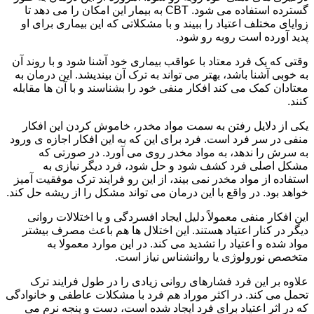
گسترده استفاده می شود. CBT به بیمار این امکان را می دهد تا
زوایای مختلف اعتیاد را ببیند و با مشکلاتی که این بیماری برای او
پدید آورده است روبه رو شود.
وقتی که یک فرد معتاد با عواقب بیماری خود آشنا شود و با روند آن
به خوبی آشنا باشد، بهتر می تواند به ترک آن بیندیشد. این درمان به
معتادان کمک می کند افکار منفی خود را بشناسند و با آن ها مقابله
کنند.
یکی از دلایل رفتن به سمت مواد مخدر، خاموش کردن این افکار
منفی در سر فرد است. فرد برای این که به این افکار اجازه ی ورود
به سرش را ندهد، به مواد مخدر روی می آورد. در صورتی که
مشکل اصلی فرد کشف شود و حل شود، فرد دیگر نیازی به
استفاده از مواد مخدر نمی بیند، از این رو فرایند ترک موفقیت آمیز
خواهد بود. در واقع با این درمان می تواند مشکل را از ریشه حل کند.
این افکار منفی معمولاً دلیل ایجاد افسردگی و یا اختلالات روانی
دیگر در کنار اعتیاد هستند. این اختلال ها هم باعث مصرف بیشتر
مواد شده و اعتیاد را تشدید می کند. در این موارد معمولا به
متخصص نورولوژی یا روانشناس نیاز است.
علاوه بر این فرد فشارهای روانی زیادی را در طول فرایند ترک
تحمل می کند. در اکثر موراد هم فرد با مشکلات عاطفی و خانوادگی
که در اثر اعتیاد برای فرد ایجاد شده است، دست و پنجه نرم می