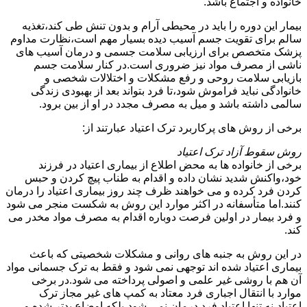
خانواده و اجتماع باشد.
بیمار این دوره را باید در محیطی آرام و بدون تنش طی کند،تغذیه
سالم برای تقویت جسم آسیب دیده بسیار مهم است،نظارت مداوم
پزشک متخصص برای ارزیابی سلامت جسمی و درمان آسیب های
ناشی از مصرف مواد نیز ضروری است.در کنار سلامت جسم
بازیابی سلامت روحی و رفع مشکلات و اختلالات شخصی و
خانوادگی نباید فراموش شود،تا فرد بتواند بعد از بهبودی زندگی
سالمی داشته باشد و میل به مصرف مجدد در او از بین برود.
برخی از روش های پرکاربرد ترک اعتیاد عبارتند از:
روش سقوط آزاد ترک اعتیاد
برخی از خانواده ها به محض اطلاع از بیماری اعتیاد در فرزند
خود،واکنش شدید نشان داده و اقدام به طناب پیچ کردن و حبس
کردن فرد کرده و می خواهند ظرف چند روز بیماری اعتیاد را درمان
کنند.اما متأسفانه در اکثر موارد این روش به شکست منجر می شود
و فرد بیمار در اولین فرصت دوباره اقدام به مصرف مواد مخدر می
کند.
در این روش به جنبه های روانی و مشکلات شخصیتی که باعث
بیماری اعتیاد شده اند توجهی نمی شود و فقط به ترک جسمانی مواد
آن هم با روشی غیر علمی و اصولی پرداخته می شود.در برخی
موارد با انتقال اجباری فرد معتاد به کمپ های غیر مجاز ترک
اعتیاد،نه تنها اعتیاد فرد درمان نمی شود،بلکه اوضاع بدتر شده و