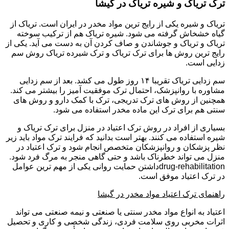
ترک تریاک و شیره تریاک در گیشا
تریاک و شیره یکی از رایج ترین مواد مخدر در ایران است. تریاک از
گیاه خشخاش گرفته می شود. شیره تریاک هم از ترکیب سوخته
تریاک و تریاک و جوشاندن و صاف کردن آن به دست می آید. یکی از
رایج ترین روش ها برای ترک تریاک و ترک شیرده تریاک روش سم
زدایی است.
سم زدایی تریاک تقریبا ۱۴ روز طول می کشد. بعد از سم زدایی
مشاوره با روانپزشک، احتمال ترک موفقیت آمیز را بیشتر می کند.
همچنین از روش های ترک تدریجی، ترک با کمک دارو و روش های
سنتی هم برای ترک این ماده مخدر استفاده می شود.
بسیاری از افراد در روش ترک اعتیاد در منزل برای ترک تریاک و
شیره استفاده می کنند. بهتر است بدانید که فرایند ترک مواد باید زیر
نظر پزشکان و روانپزشکان متخصص انجام شود و ترک اعتیاد در
منزل می تواند خطرناک باشد و حتی گاهی منجر به مرگ فرد شود.
drug-rehabilitationداشتن حمایت روانی یکی از مهم ترین عوامل
در ترک اعتیاد موفق است.
راهنمای ترک اعتیاد مواد مخدر در گیشا
اعتیاد به انواع مواد مخدر سنتی یا صنعتی و نیمه صنعتی می تواند
اثرات مخربی روی سلامت فردی، زندگی شخصی و کاری و تحصیل