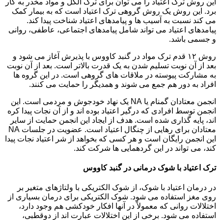
این روش ترک اعتیاد را می توان برای ترک الکل و مواد مخدر به کار
برد. این روش یک روش گروهی ترک اعتیاد است که به بیمار کمک
می کند نسبت به آسیب ها و پیامدهای اعتیاد شناخت پیدا کند.
پیامدهای اعتیاد می تواند شامل پیامدهای اجتماعی، عاطفی، روانی
و جسمی باشد.
روش ۱۲ قدم ترک مواد در گنبد کاووس با پذیرش آغاز می شود و
بعد از آن نوبت تسلیم شدن به یک قدرت بالاتر است. بعد از آن نوبت
به مشارکت پیوسته در ملاقات های گروهی است. در این گروه ها
افراد به دور هم جمع می شوند و همدیگر را حمایت می کنند.
انجمن معتادان گمنام یا NA یک نهاد خودجوش و مردمی است. این
انجمن توسط افرادی که درگیر اعتیاد بوده اند و از آن نجات پیدا کره
اند، پایه گذاری شده است. هدف از ایجاد این انجمن حمایت از سایر
معتادان برای رهایی از چنگال اعتیاد است. عضویت در جلسات NA
این انجمن رایگان است و هر کسی که بخواهد از شر اعتیاد نجات پیدا
کند، می تواند در این گردهمایی ها شرکت کند.
ترک اعتیاد با شوک درمانی در گنبد کاووس
در درمان اعتیاد با شوک، از شوک الکتریکی با ولتاژهای متغیر بر
روی مغز استفاده می شود. شوک الکتریکی برای درمان بسیاری از
اختلالات روانی که معمولاً در آنها افکار خودکشی هم وجود دارد،
استفاده می شود. برخی از این اختلالات عبارت اند از دوقطبی،