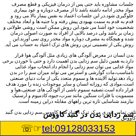
جلسات مشاوره باید حتی پس از درمان فیزیکی و قطع مصرف
مواد مخدر ادامه داشته باشد تا از مصرف دوباره و عود بیماری
جلوگیری شود.در این جلسات اعتماد به نفس بیمار بالا می رود و
قدم به قدم به سمت بهبودی پیش رفته و با جنبه ها و ابعاد مختلف
شخصیت خود آشنا می شود.این روش ممکن است روشی طولانی و
زمان بر باشد ولی درصد بالایی از افراد به صورت اصولی درمان
شده و هیچگاه به مصرف دوباره مواد مخدر روی نمی آورند.این
روش یکی از تضمینی ترین روش های ترک اعتیاد به حساب می آید.
بدن انسان در معرض آلودگی های زیادی مثل آلودگی هوا قرار
دارد.به همین دلیل سم زدایی بدن اهمیت دارد و حتی با خوردن برخی
مواد غذایی می توان سم زدایی را انجام داد.انتخاب مواد غذایی
نامناسب،مات گوارشی و استرس می تواند میزان سم را در بدن
زیاد دهد.تولید آلاینده ها و سموم متعدد یکی از مات دنیای صنعتی
است،موادی که روزانه انسان و سایر موجودات زنده را مورد هدف
قرار داده است.تصفیه سموم ناشی از آلودگی های صنعتی،هوا و
مسمویت با فلزات سنگین مانند سرب،جیوه،کادمیوم و آرسنیک
نیازمند شناسایی تازه ترین راههای مقابله دراین زمینه است.
تلفن تماس فوری
مرکز ترک اعتیاد گنبد کاووس,سم زدایی بدن گنبد
سم زدایی بدن در گنبد کاووس
کاووس
☞☏
tel:09128033153
سم از کجا وارد بدن ما می شوند؟ با استفاده از چه روش
هایی می توان این سم مضر را از بدن خارج کرد؟