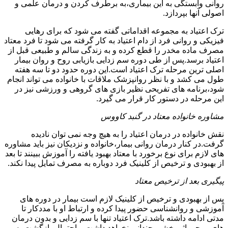
روانی وابستگی به این بیماری،به برطرف کردن و درمان علمی و
اصولی آنها بپردازد.
ترک اعتیاد به مجموعه اقداماتی گفته می شود که برای رهایی
فیزیکی و روانی فرد از دام اعتیاد به کار گرفته می شود تا فرد معتاد
مصرف ماده مخدر را قطع کرده و به زندگی سالم و طبیعی قبل از
اعتیاد برسد.پس از طی دوره سم زدایی بازیابی روح و روان بیمار
اصلی ترین مرحله ترک اعتیاد است.این دوره حدود دو تا سه هفته
طول می کشد و با نظر روانپزشک ملاقات با خانواده می تواند انجام
شود،برنامه های تفریحی نظیر بازی های گروهی و ورزشی نیز در
این مرحله در دستور کار قرار می گیرد.
مشاوره خانواده معتاد در گنبد کاووس
نقش خانواده در درمان اعتیاد را به هیچ وجه نمی توان نادیده
گرفت.در کنار درمان روانی بیمار،خانواده و نزدیکان نیز باید مشاوره
های لازم برای نوع برخورد با معتاد بهبود یافته را آموزش ببینند تا بعد
از بهبودی و ترخیص از کلینیک فرد دوباره به مصرف تمایل پیدا نکند.
پیگیری بعد از ترخیص معتاد
پس از بهبودی و ترخیص از کلینیک لازم است بیمار در دوره های
آموزشی و روانشناسی حضور پیدا کرده و ارتباط او با مددکار تا
مدتی ادامه داشته باشد.ترک اعتیاد تنها با سم زدایی و بدون درمان
های روحی اثر بخشی چندانی نخواهد داشت و احتمال بازگشت به