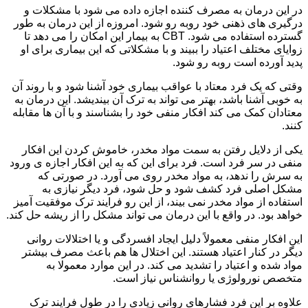
در این درمان به مصرف کننده اجازه داده می شود با مشکلات و
درگیری های ذهنی خود روبه رو شود. امروزه از این درمان به طور
گسترده استفاده می شود. CBT به بیمار این امکان را می دهد تا
زوایای مختلف اعتیاد را ببیند و با مشکلاتی که این بیماری برای او
پدید آورده است روبه رو شود.
وقتی که یک فرد معتاد با عواقب بیماری خود آشنا شود و با روند آن
به خوبی آشنا باشد، بهتر می تواند به ترک آن بیندیشد. این درمان به
معتادان کمک می کند افکار منفی خود را بشناسند و با آن ها مقابله
کنند.
یکی از دلایل رفتن به سمت مواد مخدر، خاموش کردن این افکار
منفی در سر فرد است. فرد برای این که به این افکار اجازه ی ورود
به سرش را ندهد، به مواد مخدر روی می آورد. در صورتی که
مشکل اصلی فرد کشف شود و حل شود، فرد دیگر نیازی به
استفاده از مواد مخدر نمی بیند، از این رو فرایند ترک موفقیت آمیز
خواهد بود. در واقع با این درمان می تواند مشکل را از ریشه حل کند.
این افکار منفی معمولاً دلیل ایجاد افسردگی و یا اختلالات روانی
دیگر در کنار اعتیاد هستند. این اختلال ها هم باعث مصرف بیشتر
مواد شده و اعتیاد را تشدید می کند. در این موارد معمولا به
متخصص نورولوژی یا روانشناس نیاز است.
علاوه بر این فرد فشارهای روانی زیادی را در طول فرایند ترک