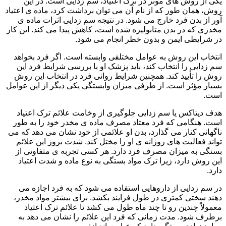
یکی از روش های موثر در ترک اعتیاد، سم زدایی است. در این
روش، همان طور که از نام آن می توان برداشت کرد، ماده ی اعتیاد
آور از بدن فرد خارج می شود. در نتیجه سم زدایی اثرات ماده ی
مخدری که در بدن متابولیزه شده است، کاهش پیدا می کند. این کار
در شرایطی ایمن و بدون خطر انجام می شود.
انتخاب این روش به عوامل مختلفی وابسته است. اگر فرد بخواهد
سم زدایی را انتخاب کند، باید پزشک او با بررسی شرایط فرد این
روش را تأیید کند. همچنین شرایط روانی فرد در انتخاب این روش
بسیار مؤثر است. از طرفی میزان وابستگی یکی دیگر از این عوامل
است.
هدف دیتاکس یا سم زدایی جلوگیری از وخامت علائم ترک اعتیاد
است. هنگامی که فرد معتاد مصرف ماده ی مخدر خود را به طور
ناگهانی کنار می گذارد، بدن او علائمی از خود نشان می دهد که می
تواند فعالیت های روزانه ی او را مختل کند. شدت بروز این علائم
بستگی به میزان مصرف فرد دارد. هر کسی تجربه ی متفاوتی از
این روش دارد، زیرا ترک مواد بستگی به نوع ماده و شدت اعتیاد
دارد.
در سم زدایی از داروهایی استفاده می شود که به فرد اجازه می
دهند سختی کمتری در طول فرایند بکشد. برای بیشتر مواد مخدر،
معمولاً چندین رو تا چند ماه طول می کشد تا علائم ترک اعتیاد
برطرف شود. مدت زمانی که فرد این علائم را نشان می دهد به