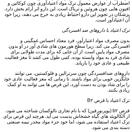
اضطراب از عوارض معمول ترک مواد اعتیادآوری چون کوکائین و
افیون هایی چون هروئین و تریاک است. این دارو اثر آرام بخش دارد.
پزشکان در تجویز این دارو احتیاط زیادی به خرج می دهند، زیرا خود
آن اعتیادآور است.
ترک اعتیاد با داروهای ضد افسردگی
بدون مصرف مواد اعتیارآور، فرد معتاد احساس غمگینی و
افسردگی می کند. زیرا سطح هورمون های شادی آور در او بدون
مصرف مواد پایین است. از آن جایی که برای مدت طولانی برای
شادی فرد به مواد وابسته بوده، کمی طول می کشد تا مغز فعالیت
طبیعی و عادی خود را بازیابد.
داروهای ضدافسردگی چون سرترالین و فلوکستین، می توانند
جایگزین خوبی برای مواد باشند. تا زمانی که مغز فعالیت عادی خود
را برای شاد بودن به دست آورد، این قرص ها می توانند به او کمک
زیادی بکنند.
ترک اعتیاد با قرص B۲
قرص b۲ (بوپرنورفین) که با نام تجاری نالوکسان شناخته می شود،
از آلکالویئد های گیاه خشخاش بدست می آید. هرچند این قرص برای
ترک اعتیاد استفاده می شود، اما خود جزء مواد مخدر نیمه صنعتی
دسته بندی می شود.