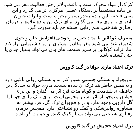
کراک از مواد محرک است و باعث بالاتر رفتن فعالیت مغز می شود.
این ماده مستقیماً بر دستگاه عصبی مرکزی اثر می گذارد و این
یعنی فاجعه. این ماده مخدر بسیار مخرب است و اثرات جبران
ناپذیری بر روی مغز می گذارد. برای ترک این ماده علاوه بر درمان
رفتاری شناختی، سم زدایی آهسته هم باید صورت گیرد.
مصرف کوکائین با ایجاد حس سرخوشی (افزایش خلق و خوی
شدید) باعث می شود مغز مقادیر بیشتری از مواد شیمیایی آزاد کند.
اما، اثرات کوکائین بر سایر قسمت های بدن می تواند بسیار جدی یا
حتی کشنده باشد.
ترک اعتیاد ماری جوانا در گنبد کاووس
ماریجوانا وابستگی جسمی بسیار کم اما وابستگی روانی بالایی دارد
و به همین خاطر هم ترک آن ساده نیست. ماری جوانا به سادگی بر
حافظه ی بلندمدت و کوتاه مدت فرد اثر می گذارد و این برای
جوانان و نوجوانان اثر بسیار مخربی است. برای ترک ماری جوانا یا
گل دارویی وجود ندارد و در واقع برای ترک گل، فرد بیشتر به
مشاوره روانپزشکی و کمک روانشناختی دارد. همچنین درمان
رفتاری شناختی می تواند بسیار کمک کننده و حمایت گر باشد.
ترک اعتیاد حشیش در گنبد کاووس