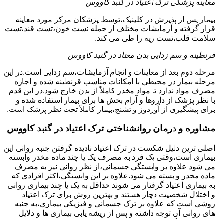
معاینه پزشکی ترک اعتیاد در گنبد کاووس
بیمار پس از پذیرش در کلینیک،توسط پزشکان مرکز مورد معاینه
قرار گرفته و آزمایشات مختلف از جمله تست خون،تست قند،تست
سلامت قلب،تست ریه را طی می کند.
قرنطینه و سم زدایی بدن معتاد در گنبد کاووس
مرحله دوم بعد از معاینات و انجام آزمایشات،سم زدایی است.در این
مرحله بیمار در محیطی با امکانات مناسب قرنطینه شده و اجازه
مصرف مواد ندارد تا مواد مخدر کاملاً از بدن خارج شود.در این قدم
با نظر پزشک از داروها و آرام بخش ها برای بیمار استفاده شده و
برای پیشگیری از اُوردوز و تشنج،بیمار کاملاً تحت نظر پزشک است.
مشاوره و درمان روانشناختی ترک اعتیاد در گنبد کاووس
اصلی ترین دلیل شکست در ترک اعتیاد نادیده گرفتن جنبه روانی این
بیماری است،وقتی یک فرد به مصرف یک یا چند ماده مخدر وابسته
می شود علاوه بر وابستگی جسمانی،از نظر روانی نیز به مصرف
ماده مخدر وابسته می شود.علاوه بر این وابستگی،اکثر افرادی که
به بیماری اعتیاد گرفتار می شوند حداقل به یک یا چند بیماری روانی
و اختلال شخصیت دچار هستند و بهترین روش برای ترک اعتیاد
روشی است که علاوه بر ترک جسمانی و فیزیکی بیماری،به جنبه
های روانی آن توجه داشته و پس از ریشه یابی بیماری ها و دلایل