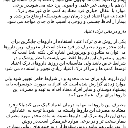
آن هم با روشی غیر علمی و اصولی پرداخته می شود.در برخی
موارد با انتقال اجباری فرد معتاد به کمپ های غیر مجاز ترک
اعتیاد،نه تنها اعتیاد فرد درمان نمی شود،بلکه اوضاع بدتر شده و
بیمار از لحاظ جسمی و روحی با آسیب های جدی مواجه می شود.
دارو درمانی ترک اعتیاد
یکی از روش های ترک اعتیاد استفاده از داروهای جایگزین برای
ماده مخدر مورد مصرف در فرد معتاد است.از معروف ترین داروها
می توان به متادون و بوپرنورفین اشاره کرد.نکته اینجا است که
تجویز و مصرف این داروها فقط می بایست با نظر پزشک و در
شرایط خاص باشد ولی متأسفانه این روزها داروهای ترک اعتیاد
توسط کمپ ها و مراکز ترک اعتیاد زیادی تجویز و استفاده می شود.
این داروها باید برای مدت محدود و در شرایط خاص تجویز شود ولی
موارد زیادی گزارش شده است که افراد به صورت خودسرانه یا به
پیشنهاد دوستان و سایر افراد معتاد اقدام به تهیه و مصرف این
داروها برای ترک اعتیاد می کنند.
مصرف این داروها نه تنها به درمان اعتیاد کمک نمی کند،بلکه فرد
معتاد به مصرف این داروها وابسته می شود.با توجه به اعتیادآور
بودن این داروها،ترک این داروها نسبت به ماده مخدر مورد مصرف
بیمار سخت تر و در برخی موارد غیرممکن است.در روش
دارودرمانی هم مانند روش سقوط آزاد به جنبه های روانی بیماری