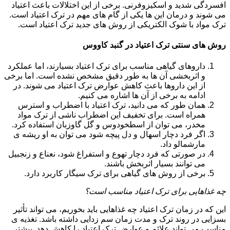
افسردگی شدید و اسکیزوفرنی. برخی از این اختلالات باعث اعتیاد
می شوند و درمان این ها یکی از گام های مهم در ترک اعتیاد است.
ترک مواد با شوک الکتریکی از روش های جدید ترک اعتیاد است.
روش های سنتی ترک اعتیاد در گنبد کاووس
داروهای گیاهی مناسب برای ترک اعتیاد بسیارند، اما عملکرد
و اثربخشی آن ها به طور دقیق مشخص نشده است. اما برخی
از این داروها باعث کاهش عوارض ترک اعتیاد می شوند. در
ادامه به برخی از آن ها اشاره می کنیم.
همان طور که می دانید، ترک اعتیاد با اضطراب و استرس
همراه است. برای تخفیف این اضطراب ناشی از ترک مواد
مخدر، می توان از اسطخودوس و گل گاوزبان استفاده کرد.
اگر فرد دچار اسهال و دل پیچه شود می توان به او ریشه ی
مارشمالو داد.
در صورتی که فرد دچار تهوع و استفراغ شود، نعناع و زنجبیل
می توانند بسیار اثربخش باشند.
برخی از روش های گیاهی برای ترک سیگار کاربرد دارد.
چه غذاهایی برای ترک اعتیاد مناسب است؟
این که در زمان ترک اعتیاد چه غذاهایی باید بخوریم، می تواند تأثیر
بسزایی در روند ترک و مدت زمان سم زدایی داشته باشد. تغذیه ی
مناسب می تواند علائم و عوارض ترک اعتیاد را کاهش دهد. بیشتر