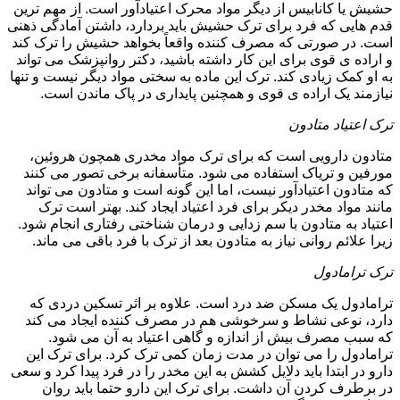
حشیش یا کانابیس از دیگر مواد محرک اعتیادآور است. از مهم ترین
قدم هایی که فرد برای ترک حشیش باید بردارد، داشتن آمادگی ذهنی
است. در صورتی که مصرف کننده واقعاً بخواهد حشیش را ترک کند
و اراده ی قوی برای این کار داشته باشید، دکتر روانپزشک می تواند
به او کمک زیادی کند. ترک این ماده به سختی مواد دیگر نیست و تنها
نیازمند یک اراده ی قوی و همچنین پایداری در پاک ماندن است.
ترک اعتیاد متادون
متادون دارویی است که برای ترک مواد مخدری همچون هروئین،
مورفین و تریاک استفاده می شود. متأسفانه برخی تصور می کنند
که متادون اعتیادآور نیست، اما این گونه است و متادون می تواند
مانند مواد مخدر دیکر برای فرد اعتیاد ایجاد کند. بهتر است ترک
اعتیاد به متادون با سم زدایی و درمان شناختی رفتاری انجام شود.
زیرا علائم روانی نیاز به متادون بعد از ترک با فرد باقی می ماند.
ترک ترامادول
ترامادول یک مسکن ضد درد است. علاوه بر اثر تسکین دردی که
دارد، نوعی نشاط و سرخوشی هم در مصرف کننده ایجاد می کند
که سبب مصرف بیش از اندازه و گاهی اعتیاد به آن می شود.
ترامادول را می توان در مدت زمان کمی ترک کرد. برای ترک این
دارو در ابتدا باید دلایل کشش به این مخدر را در فرد پیدا کرد و سعی
در برطرف کردن آن داشت. برای ترک این دارو حتما باید روان