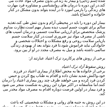
شده (سم زدایی) و بیمار به زندگی بدون مصرف مواد عادت می
کند.در این دوره با درمان های روانشناسی و مشاوره فرد مهارت
های زندگی را بازمی آموزد تا در آینده بتواند بدون مشکل در کنار
خانواده و اجتماع باشد.
بیمار این دوره را باید در محیطی آرام و بدون تنش طی کند،تغذیه
سالم برای تقویت جسم آسیب دیده بسیار مهم است،نظارت مداوم
پزشک متخصص برای ارزیابی سلامت جسمی و درمان آسیب های
ناشی از مصرف مواد نیز ضروری است.در کنار سلامت جسم
بازیابی سلامت روحی و رفع مشکلات و اختلالات شخصی و
خانوادگی نباید فراموش شود،تا فرد بتواند بعد از بهبودی زندگی
سالمی داشته باشد و میل به مصرف مجدد در او از بین برود.
برخی از روش های پرکاربرد ترک اعتیاد عبارتند از:
روش سقوط آزاد ترک اعتیاد
برخی از خانواده ها به محض اطلاع از بیماری اعتیاد در فرزند
خود،واکنش شدید نشان داده و اقدام به طناب پیچ کردن و حبس
کردن فرد کرده و می خواهند ظرف چند روز بیماری اعتیاد را درمان
کنند.اما متأسفانه در اکثر موارد این روش به شکست منجر می شود
و فرد بیمار در اولین فرصت دوباره اقدام به مصرف مواد مخدر می
کند.
در این روش به جنبه های روانی و مشکلات شخصیتی که باعث
بیماری اعتیاد شده اند توجهی نمی شود و فقط به ترک جسمانی مواد