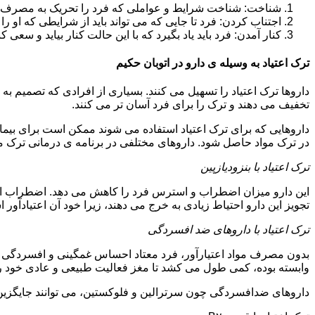
شناخت: شناخت شرایط و عواملی که فرد را تحریک به مصرف دوبار
اجتناب کردن: فرد تا جایی که می تواند باید از شرایطی که او ر
کنار آمدن: فرد باید یاد بگیرد که با این حالت کنار بیاید و سعی ک
ترک اعتیاد به وسیله ی دارو در اتوبان حکیم
داروها ترک اعتیاد را تسهیل می کنند. بسیاری از افرادی که تصمیم به ت
تخفیف می دهند و ترک را برای فرد آسان تر می کنند.
داروهایی که برای ترک اعتیاد استفاده می شوند ممکن است برای بیمارا
در ترک مواد حاصل شود. داروهای مختلفی در برنامه ی درمانی ترک مواد
ترک اعتیاد با بنزودیازپین
این دارو میزان اضطراب و استرس فرد را کاهش می دهد. اضطراب از ع
تجویز این دارو احتیاط زیادی به خرج می دهند، زیرا خود آن اعتیادآور 
ترک اعتیاد با داروهای ضد افسردگی
بدون مصرف مواد اعتیارآور، فرد معتاد احساس غمگینی و افسردگی م
وابسته بوده، کمی طول می کشد تا مغز فعالیت طبیعی و عادی خود را ب
داروهای ضدافسردگی چون سرترالین و فلوکستین، می توانند جایگزین خو