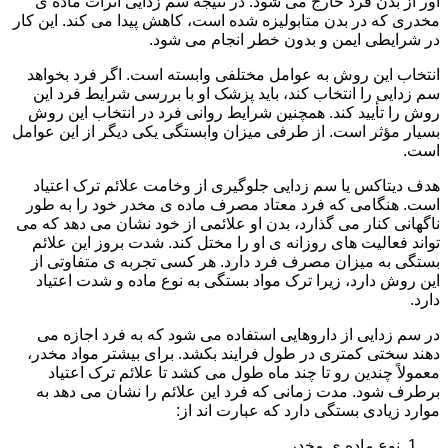
آور از بدن فرد خارج می شود. در نتیجه سم زدایی اثرات ماده ی
مخدری که در بدن متابولیزه شده است، کاهش پیدا می کند. این کار
در شرایطی ایمن و بدون خطر انجام می شود.
انتخاب این روش به عوامل مختلفی وابسته است. اگر فرد بخواهد
سم زدایی را انتخاب کند، باید پزشک او با بررسی شرایط فرد این
روش را تأیید کند. همچنین شرایط روانی فرد در انتخاب این روش
بسیار مؤثر است. از طرفی میزان وابستگی یکی دیگر از این عوامل
است.
هدف دیتاکس یا سم زدایی جلوگیری از وخامت علائم ترک اعتیاد
است. هنگامی که فرد معتاد مصرف ماده ی مخدر خود را به طور
ناگهانی کنار می گذارد، بدن او علائمی از خود نشان می دهد که می
تواند فعالیت های روزانه ی او را مختل کند. شدت بروز این علائم
بستگی به میزان مصرف فرد دارد. هر کسی تجربه ی متفاوتی از
این روش دارد، زیرا ترک مواد بستگی به نوع ماده و شدت اعتیاد
دارد.
در سم زدایی از داروهایی استفاده می شود که به فرد اجازه می
دهند سختی کمتری در طول فرایند بکشد. برای بیشتر مواد مخدر،
معمولاً چندین رو تا چند ماه طول می کشد تا علائم ترک اعتیاد
برطرف شود. مدت زمانی که فرد این علائم را نشان می دهد به
موارد زیادی بستگی دارد که عبارت اند از:
نوع ماده ی مخدر