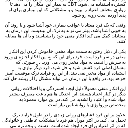
گسترده استفاده می شود. CBT به بیمار این امکان را می دهد تا
زوایای مختلف اعتیاد را ببیند و با مشکلاتی که این بیماری برای او
پدید آورده است روبه رو شود.
وقتی که یک فرد معتاد با عواقب بیماری خود آشنا شود و با روند آن
به خوبی آشنا باشد، بهتر می تواند به ترک آن بیندیشد. این درمان به
معتادان کمک می کند افکار منفی خود را بشناسند و با آن ها مقابله
کنند.
یکی از دلایل رفتن به سمت مواد مخدر، خاموش کردن این افکار
منفی در سر فرد است. فرد برای این که به این افکار اجازه ی ورود
به سرش را ندهد، به مواد مخدر روی می آورد. در صورتی که
مشکل اصلی فرد کشف شود و حل شود، فرد دیگر نیازی به
استفاده از مواد مخدر نمی بیند، از این رو فرایند ترک موفقیت آمیز
خواهد بود. در واقع با این درمان می تواند مشکل را از ریشه حل کند.
این افکار منفی معمولاً دلیل ایجاد افسردگی و یا اختلالات روانی
دیگر در کنار اعتیاد هستند. این اختلال ها هم باعث مصرف بیشتر
مواد شده و اعتیاد را تشدید می کند. در این موارد معمولا به
متخصص نورولوژی یا روانشناس نیاز است.
علاوه بر این فرد فشارهای روانی زیادی را در طول فرایند ترک
تحمل می کند. در اکثر موراد هم فرد با مشکلات عاطفی و خانوادگی
که در اثر اعتیاد برای فرد ایجاد شده است، دست و پنجه نرم می