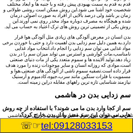
قدم به قدم به سمت بهبودی پیش رفته و با جنبه ها و ابعاد مختلف
شخصیت خود آشنا می شود.این روش ممکن است روشی طولانی و
زمان بر باشد ولی درصد بالایی از افراد به صورت اصولی درمان
شده و هیچگاه به مصرف دوباره مواد مخدر روی نمی آورند.این
روش یکی از تضمینی ترین روش های ترک اعتیاد به حساب می آید.
بدن انسان در معرض آلودگی های زیادی مثل آلودگی هوا قرار
دارد.به همین دلیل سم زدایی بدن اهمیت دارد و حتی با خوردن برخی
مواد غذایی می توان سم زدایی را انجام داد.انتخاب مواد غذایی
نامناسب،مات گوارشی و استرس می تواند میزان سم را در بدن
زیاد دهد.تولید آلاینده ها و سموم متعدد یکی از مات دنیای صنعتی
است،موادی که روزانه انسان و سایر موجودات زنده را مورد هدف
قرار داده است.تصفیه سموم ناشی از آلودگی های صنعتی،هوا و
مسمویت با فلزات سنگین مانند سرب،جیوه،کادمیوم و آرسنیک
نیازمند شناسایی تازه ترین راههای مقابله دراین زمینه است.
سم زدایی بدن در هاشمی
سم از کجا وارد بدن ما می شوند؟ با استفاده از چه روش
هایی می توان این سم مضر را از بدن خارج کرد؟
تلفن تماس فوری
مرکز ترک اعتیاد هاشمی,سم زدایی بدن هاشمی
☞☏
tel:09128033153
بطور کلی سم موجود در بدن به دو گروه عمده تقسیم می
شوند.بخش بزرگی از این سموم مثل مواد به جا مانده از سموم