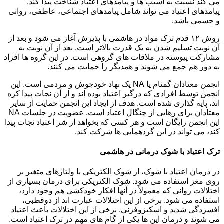
می کند نسبت به آسیب ها و پیامدهای اعتیاد شناخت پیدا کند.
پیامدهای اعتیاد می تواند شامل پیامدهای اجتماعی، عاطفی، روانی
و جسمی باشد.
روش ۱۲ قدم ترک مواد در هاشمی با پذیرش آغاز می شود و بعد از
آن نوبت تسلیم شدن به یک قدرت بالاتر است. بعد از آن نوبت به
مشارکت پیوسته در ملاقات های گروهی است. در این گروه ها افراد
به دور هم جمع می شوند و همدیگر را حمایت می کنند.
انجمن معتادان گمنام یا NA یک نهاد خودجوش و مردمی است. این
انجمن توسط افرادی که درگیر اعتیاد بوده اند و از آن نجات پیدا کره
اند، پایه گذاری شده است. هدف از ایجاد این انجمن حمایت از سایر
معتادان برای رهایی از چنگال اعتیاد است. عضویت در جلسات NA
این انجمن رایگان است و هر کسی که بخواهد از شر اعتیاد نجات پیدا
کند، می تواند در این گردهمایی ها شرکت کند.
ترک اعتیاد با شوک درمانی در هاشمی
در درمان اعتیاد با شوک، از شوک الکتریکی با ولتاژهای متغیر بر
روی مغز استفاده می شود. شوک الکتریکی برای درمان بسیاری از
اختلالات روانی که معمولاً در آنها افکار خودکشی هم وجود دارد،
استفاده می شود. برخی از این اختلالات عبارت اند از دوقطبی،
افسردگی شدید و اسکیزوفرنی. برخی از این اختلالات باعث اعتیاد
می شوند و درمان این ها یکی از گام های مهم در ترک اعتیاد است.