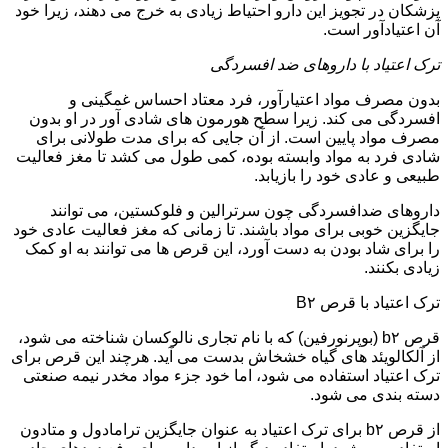
پزشکان در تجویز این دارو احتیاط زیادی به خرج می دهند، زیرا خود
آن اعتیادآور است.
ترک اعتیاد با داروهای ضد افسردگی
بدون مصرف مواد اعتیارآور، فرد معتاد احساس غمگینی و
افسردگی می کند. زیرا سطح هورمون های شادی آور در او بدون
مصرف مواد پایین است. از آن جایی که برای مدت طولانی برای
شادی فرد به مواد وابسته بوده، کمی طول می کشد تا مغز فعالیت
طبیعی و عادی خود را بازیابد.
داروهای ضدافسردگی چون سرترالین و فلوکستین، می توانند
جایگزین خوبی برای مواد باشند. تا زمانی که مغز فعالیت عادی خود
را برای شاد بودن به دست آورد، این قرص ها می توانند به او کمک
زیادی بکنند.
ترک اعتیاد با قرص B۲
قرص b۲ (بوپرنورفین) که با نام تجاری نالوکسان شناخته می شود،
از آلکالویئد های گیاه خشخاش بدست می آید. هرچند این قرص برای
ترک اعتیاد استفاده می شود، اما خود جزء مواد مخدر نیمه صنعتی
دسته بندی می شود.
از قرص b۲ برای ترک اعتیاد به عنوان جایگزین ترامادول و متادون