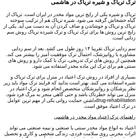
ترک تریاک و شیره تریاک در هاشمی
تریاک و شیره یکی از رایج ترین مواد مخدر در ایران است. تریاک از
گیاه خشخاش گرفته می شود. شیره تریاک هم از ترکیب سوخته
تریاک و تریاک و جوشاندن و صاف کردن آن به دست می آید. یکی از
رایج ترین روش ها برای ترک تریاک و ترک شیرده تریاک روش سم
زدایی است.
سم زدایی تریاک تقریبا ۱۴ روز طول می کشد. بعد از سم زدایی
مشاوره با روانپزشک، احتمال ترک موفقیت آمیز را بیشتر می کند.
همچنین از روش های ترک تدریجی، ترک با کمک دارو و روش های
سنتی هم برای ترک این ماده مخدر استفاده می شود.
بسیاری از افراد در روش ترک اعتیاد در منزل برای ترک تریاک و
شیره استفاده می کنند. بهتر است بدانید که فرایند ترک مواد باید زیر
نظر پزشکان و روانپزشکان متخصص انجام شود و ترک اعتیاد در
منزل می تواند خطرناک باشد و حتی گاهی منجر به مرگ فرد شود.
drug-rehabilitationداشتن حمایت روانی یکی از مهم ترین عوامل
در ترک اعتیاد موفق است.
راهنمای ترک اعتیاد مواد مخدر در هاشمی
اعتیاد به انواع مواد مخدر سنتی یا صنعتی و نیمه صنعتی می تواند
اثرات مخربی روی سلامت فردی، زندگی شخصی و کاری و تحصیل