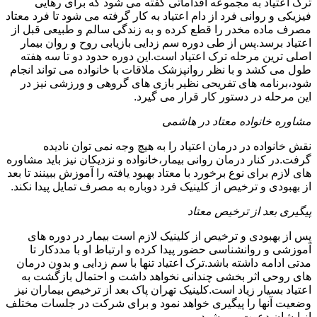
ترک اعتیاد به مجموعه اقداماتی گفته می شود که برای رهایی
فیزیکی و روانی فرد از دام اعتیاد به کار گرفته می شود تا فرد معتاد
مصرف ماده مخدر را قطع کرده و به زندگی سالم و طبیعی قبل از
اعتیاد برسد.پس از طی دوره سم زدایی بازیابی روح و روان بیمار
اصلی ترین مرحله ترک اعتیاد است.این دوره حدود دو تا سه هفته
طول می کشد و با نظر روانپزشک ملاقات با خانواده می تواند انجام
شود،برنامه های تفریحی نظیر بازی های گروهی و ورزشی نیز در
این مرحله در دستور کار قرار می گیرد.
مشاوره خانواده معتاد در هاشمی
نقش خانواده در درمان اعتیاد را به هیچ وجه نمی توان نادیده
گرفت.در کنار درمان روانی بیمار،خانواده و نزدیکان نیز باید مشاوره
های لازم برای نوع برخورد با معتاد بهبود یافته را آموزش ببینند تا بعد
از بهبودی و ترخیص از کلینیک فرد دوباره به مصرف تمایل پیدا نکند.
پیگیری بعد از ترخیص معتاد
پس از بهبودی و ترخیص از کلینیک لازم است بیمار در دوره های
آموزشی و روانشناسی حضور پیدا کرده و ارتباط او با مددکار تا
مدتی ادامه داشته باشد.ترک اعتیاد تنها با سم زدایی و بدون درمان
های روحی اثر بخشی چندانی نخواهد داشت و احتمال بازگشت به
اعتیاد بسیار زیاد است.کلینیک تهران پاک بعد از ترخیص بیماران نیز
وضعیت آنها را پیگیری خواهد نمود و برای شرکت در جلسات مختلف
از ایشان دعوت می شود.