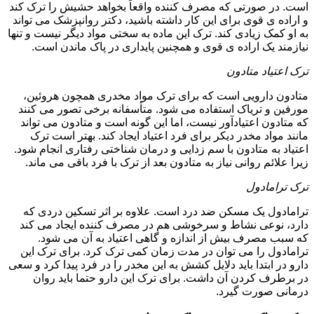
است. در صورتی که مصرف کننده واقعاً بخواهد حشیش را ترک کند
و اراده ی قوی برای این کار داشته باشید، دکتر روانپزشک می تواند
به او کمک زیادی کند. ترک این ماده به سختی مواد دیگر نیست و تنها
نیازمند یک اراده ی قوی و همچنین پایداری در پاک ماندن است.
ترک اعتیاد متادون
متادون دارویی است که برای ترک مواد مخدری همچون هروئین،
مورفین و تریاک استفاده می شود. متأسفانه برخی تصور می کنند
که متادون اعتیادآور نیست، اما این گونه است و متادون می تواند
مانند مواد مخدر دیکر برای فرد اعتیاد ایجاد کند. بهتر است ترک
اعتیاد به متادون با سم زدایی و درمان شناختی رفتاری انجام شود.
زیرا علائم روانی نیاز به متادون بعد از ترک با فرد باقی می ماند.
ترک ترامادول
ترامادول یک مسکن ضد درد است. علاوه بر اثر تسکین دردی که
دارد، نوعی نشاط و سرخوشی هم در مصرف کننده ایجاد می کند
که سبب مصرف بیش از اندازه و گاهی اعتیاد به آن می شود.
ترامادول را می توان در مدت زمان کمی ترک کرد. برای ترک این
دارو در ابتدا باید دلایل کشش به این مخدر را در فرد پیدا کرد و سعی
در برطرف کردن آن داشت. برای ترک این دارو حتما باید روان
درمانی صورت گیرد.