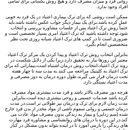
روانی فرد و میزان مصرف دارد و هیچ روش یکسانی برای تمامی
افراد وجود ندارد.
ممکن است روشی که برای ترک بیماری اعتیاد در یک فرد به خوبی
عمل کرده باشد،برای یک بیمار دیگر جواب عکس داشته باشد.باید
حتماً روش ترک اعتیاد پس از جلسات مشاوره بررسی و انتخاب
شود.توجه داشته باشید که ترک اعتیاد امری بسیار تخصصی است و
ضروری است تا در کمپ های ترک اعتیاد شبانه روزی تحت نظر
متخصصین انجام بگیرد.
بنابراین انتخاب روش ترک اعتیاد و پیدا کردن یک مرکز ترک اعتیاد
معتبر این روزها نیاز به تحقیق دارد،زیرا یکی از دلایل شکست در
روند ترک اعتیاد،انتخاب روش درمان اشتباه است،بیمارانی که برای
ترک اعتیاد به کلینیک مراجعه می کنند به مدت سه تا چهار هفته
تحت درمان قرار می گیرند،طول دوره درمان به دوز مصرفی و
مدت اعتیاد بستگی دارد.
هرچه دوز مصرف بالاتر باشد و فرد مدت بیشتری مواد مصرف
کرده باشد صدمات جسمی و روحی بیشتری دیده است،بنابراین
مدت زمان لازم برای ترک و درمان نیز طولانی تر است.در مدت
درمان جسمی و روانی سموم ناشی از مواد مخدر از بدن فرد خارج
شده (سم زدایی) و بیمار به زندگی بدون مصرف مواد عادت می
کند.در این دوره با درمان های روانشناسی و مشاوره فرد مهارت
های زندگی را بازمی آموزد تا در آینده بتواند بدون مشکل در کنار