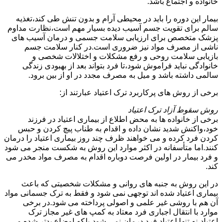
خانواده و اجتماع باشد.
بیمار این دوره را باید در محیطی آرام و بدون تنش طی کند،تغذیه
سالم برای تقویت جسم آسیب دیده بسیار مهم است،نظارت مداوم
پزشک متخصص برای ارزیابی سلامت جسمی و درمان آسیب های
ناشی از مصرف مواد نیز ضروری است.در کنار سلامت جسم
بازیابی سلامت روحی و رفع مشکلات و اختلالات شخصی و
خانوادگی نباید فراموش شود،تا فرد بتواند بعد از بهبودی زندگی
سالمی داشته باشد و میل به مصرف مجدد در او از بین برود.
برخی از روش های پرکاربرد ترک اعتیاد عبارتند از:
روش سقوط آزاد ترک اعتیاد
برخی از خانواده ها به محض اطلاع از بیماری اعتیاد در فرزند
خود،واکنش شدید نشان داده و اقدام به طناب پیچ کردن و حبس
کردن فرد کرده و می خواهند ظرف چند روز بیماری اعتیاد را درمان
کنند.اما متأسفانه در اکثر موارد این روش به شکست منجر می شود
و فرد بیمار در اولین فرصت دوباره اقدام به مصرف مواد مخدر می
کند.
در این روش به جنبه های روانی و مشکلات شخصیتی که باعث
بیماری اعتیاد شده اند توجهی نمی شود و فقط به ترک جسمانی مواد
آن هم با روشی غیر علمی و اصولی پرداخته می شود.در برخی
موارد با انتقال اجباری فرد معتاد به کمپ های غیر مجاز ترک
اعتیاد،نه تنها اعتیاد فرد درمان نمی شود،بلکه اوضاع بدتر شده و