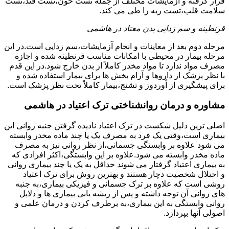
قرار گرفته و آزمایشات مختلف از جمله تست خون،تست قند،تست
سلامت قلب،تست ریه را طی می کند.
قرنطینه و سم زدایی بدن معتاد در هاشمی
مرحله دوم بعد از معاینات و انجام آزمایشات،سم زدایی است.در این
مرحله بیمار در محیطی با امکانات مناسب قرنطینه شده و اجازه
مصرف مواد ندارد تا مواد مخدر کاملاً از بدن خارج شود.در این قدم
با نظر پزشک از داروها و آرام بخش ها برای بیمار استفاده شده و
برای پیشگیری از اُوردوز و تشنج،بیمار کاملاً تحت نظر پزشک است.
مشاوره و درمان روانشناختی ترک اعتیاد در هاشمی
اصلی ترین دلیل شکست در ترک اعتیاد نادیده گرفتن جنبه روانی این
بیماری است،وقتی یک فرد به مصرف یک یا چند ماده مخدر وابسته
می شود علاوه بر وابستگی جسمانی،از نظر روانی نیز به مصرف
ماده مخدر وابسته می شود.علاوه بر این وابستگی،اکثر افرادی که
به بیماری اعتیاد گرفتار می شوند حداقل به یک یا چند بیماری روانی
و اختلال شخصیت دچار هستند و بهترین روش برای ترک اعتیاد
روشی است که علاوه بر ترک جسمانی و فیزیکی بیماری،به جنبه
های روانی آن توجه داشته و پس از ریشه یابی بیماری ها و دلایل
روانی وابستگی به این بیماری،به برطرف کردن و درمان علمی و
اصولی آنها بپردازد.