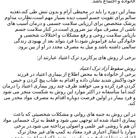
خانواده و اجتماع باشد.
بیمار این دوره را باید در محیطی آرام و بدون تنش طی کند،تغذیه
سالم برای تقویت جسم آسیب دیده بسیار مهم است،نظارت مداوم
پزشک متخصص برای ارزیابی سلامت جسمی و درمان آسیب های
ناشی از مصرف مواد نیز ضروری است.در کنار سلامت جسم
بازیابی سلامت روحی و رفع مشکلات و اختلالات شخصی و
خانوادگی نباید فراموش شود،تا فرد بتواند بعد از بهبودی زندگی
سالمی داشته باشد و میل به مصرف مجدد در او از بین برود.
برخی از روش های پرکاربرد ترک اعتیاد عبارتند از:
روش سقوط آزاد ترک اعتیاد
برخی از خانواده ها به محض اطلاع از بیماری اعتیاد در فرزند
خود،واکنش شدید نشان داده و اقدام به طناب پیچ کردن و حبس
کردن فرد کرده و می خواهند ظرف چند روز بیماری اعتیاد را درمان
کنند.اما متأسفانه در اکثر موارد این روش به شکست منجر می شود
و فرد بیمار در اولین فرصت دوباره اقدام به مصرف مواد مخدر می
کند.
در این روش به جنبه های روانی و مشکلات شخصیتی که باعث
بیماری اعتیاد شده اند توجهی نمی شود و فقط به ترک جسمانی مواد
آن هم با روشی غیر علمی و اصولی پرداخته می شود.در برخی
موارد با انتقال اجباری فرد معتاد به کمپ های غیر مجاز ترک
اعتیاد،نه تنها اعتیاد فرد درمان نمی شود،بلکه اوضاع بدتر شده و