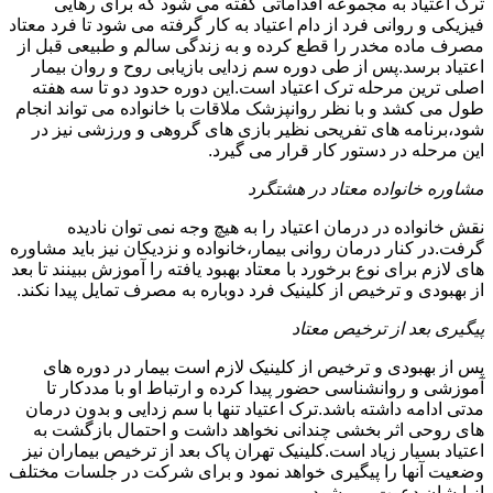
ترک اعتیاد به مجموعه اقداماتی گفته می شود که برای رهایی
فیزیکی و روانی فرد از دام اعتیاد به کار گرفته می شود تا فرد معتاد
مصرف ماده مخدر را قطع کرده و به زندگی سالم و طبیعی قبل از
اعتیاد برسد.پس از طی دوره سم زدایی بازیابی روح و روان بیمار
اصلی ترین مرحله ترک اعتیاد است.این دوره حدود دو تا سه هفته
طول می کشد و با نظر روانپزشک ملاقات با خانواده می تواند انجام
شود،برنامه های تفریحی نظیر بازی های گروهی و ورزشی نیز در
این مرحله در دستور کار قرار می گیرد.
مشاوره خانواده معتاد در هشتگرد
نقش خانواده در درمان اعتیاد را به هیچ وجه نمی توان نادیده
گرفت.در کنار درمان روانی بیمار،خانواده و نزدیکان نیز باید مشاوره
های لازم برای نوع برخورد با معتاد بهبود یافته را آموزش ببینند تا بعد
از بهبودی و ترخیص از کلینیک فرد دوباره به مصرف تمایل پیدا نکند.
پیگیری بعد از ترخیص معتاد
پس از بهبودی و ترخیص از کلینیک لازم است بیمار در دوره های
آموزشی و روانشناسی حضور پیدا کرده و ارتباط او با مددکار تا
مدتی ادامه داشته باشد.ترک اعتیاد تنها با سم زدایی و بدون درمان
های روحی اثر بخشی چندانی نخواهد داشت و احتمال بازگشت به
اعتیاد بسیار زیاد است.کلینیک تهران پاک بعد از ترخیص بیماران نیز
وضعیت آنها را پیگیری خواهد نمود و برای شرکت در جلسات مختلف
از ایشان دعوت می شود.