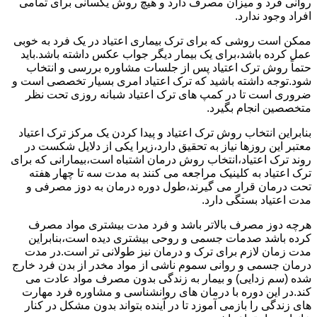
روانی فرد و میزان مصرف دارد و هیچ روش یکسانی برای تمامی
افراد وجود ندارد.
ممکن است روشی که برای ترک بیماری اعتیاد در یک فرد به خوبی
عمل کرده باشد،برای یک بیمار دیگر جواب عکس داشته باشد.باید
حتماً روش ترک اعتیاد پس از جلسات مشاوره بررسی و انتخاب
شود.توجه داشته باشید که ترک اعتیاد امری بسیار تخصصی است و
ضروری است تا در کمپ های ترک اعتیاد شبانه روزی تحت نظر
متخصصین انجام بگیرد.
بنابراین انتخاب روش ترک اعتیاد و پیدا کردن یک مرکز ترک اعتیاد
معتبر این روزها نیاز به تحقیق دارد،زیرا یکی از دلایل شکست در
روند ترک اعتیاد،انتخاب روش درمان اشتباه است،بیمارانی که برای
ترک اعتیاد به کلینیک مراجعه می کنند به مدت سه تا چهار هفته
تحت درمان قرار می گیرند،طول دوره درمان به دوز مصرفی و
مدت اعتیاد بستگی دارد.
هرچه دوز مصرف بالاتر باشد و فرد مدت بیشتری مواد مصرف
کرده باشد صدمات جسمی و روحی بیشتری دیده است،بنابراین
مدت زمان لازم برای ترک و درمان نیز طولانی تر است.در مدت
درمان جسمی و روانی سموم ناشی از مواد مخدر از بدن فرد خارج
شده (سم زدایی) و بیمار به زندگی بدون مصرف مواد عادت می
کند.در این دوره با درمان های روانشناسی و مشاوره فرد مهارت
های زندگی را بازمی آموزد تا در آینده بتواند بدون مشکل در کنار