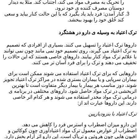
را تحریک به مصرف مواد می کند، اجتناب کند. مثلا به دیدار
دوستان مصرف کننده ی خود نرود.
کنار آمدن: فرد باید یاد بگیرد که با این حالت کنار بیاید و سعی
کند خُلق خود را بهبود ببخشد.
ترک اعتیاد به وسیله ی دارو در هشتگرد
داروها ترک اعتیاد را تسهیل می کنند. بسیاری از افرادی که تصمیم
به ترک اعتیاد می گیرند، روی تصمیم خود نمی مانند چون نمی توانند
با علائم ترک مواد کنار بیایند. داروهای خاصی هستند که این حالات را
تخفیف می دهند و ترک را برای فرد آسان تر می کنند.
داروهایی که برای ترک اعتیاد استفاده می شوند ممکن است برای
بیماران سرپایی و یا بیماران بستری شده در مراکز ترک اعتیاد تجویز
شوند. دوز مناسب هر بیمار با بیمار دیگر متفاوت است تا بهترین
اثربخشی در ترک مواد حاصل شود. داروهای مختلفی در برنامه ی
درمانی ترک مواد مخدر استفاده می شوند و هر کدام اثر خاصی
دارند. این داروها عبارت اند از:
ترک اعتیاد با بنزودیازپین
این دارو میزان اضطراب و استرس فرد را کاهش می دهد.
اضطراب از عوارض معمول ترک مواد اعتیادآوری چون کوکائین و
افیون هایی چون هروئین و تریاک است. این دارو اثر آرام بخش دارد.