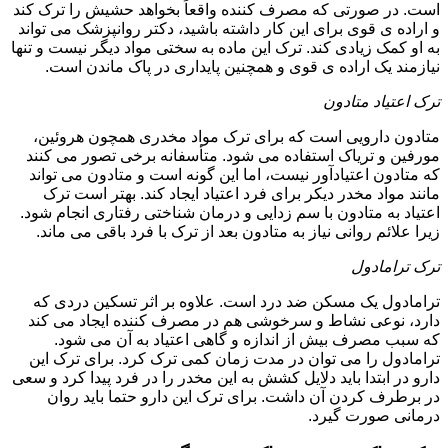
است. در صورتی که مصرف کننده واقعاً بخواهد حشیش را ترک کند
و اراده ی قوی برای این کار داشته باشید، دکتر روانپزشک می تواند
به او کمک زیادی کند. ترک این ماده به سختی مواد دیگر نیست و تنها
نیازمند یک اراده ی قوی و همچنین پایداری در پاک ماندن است.
ترک اعتیاد متادون
متادون دارویی است که برای ترک مواد مخدری همچون هروئین،
مورفین و تریاک استفاده می شود. متأسفانه برخی تصور می کنند
که متادون اعتیادآور نیست، اما این گونه است و متادون می تواند
مانند مواد مخدر دیکر برای فرد اعتیاد ایجاد کند. بهتر است ترک
اعتیاد به متادون با سم زدایی و درمان شناختی رفتاری انجام شود.
زیرا علائم روانی نیاز به متادون بعد از ترک با فرد باقی می ماند.
ترک ترامادول
ترامادول یک مسکن ضد درد است. علاوه بر اثر تسکین دردی که
دارد، نوعی نشاط و سرخوشی هم در مصرف کننده ایجاد می کند
که سبب مصرف بیش از اندازه و گاهی اعتیاد به آن می شود.
ترامادول را می توان در مدت زمان کمی ترک کرد. برای ترک این
دارو در ابتدا باید دلایل کشش به این مخدر را در فرد پیدا کرد و سعی
در برطرف کردن آن داشت. برای ترک این دارو حتما باید روان
درمانی صورت گیرد.