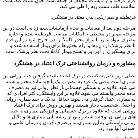
قرار گرفته و آزمایشات مختلف از جمله تست خون،تست قند،تست
سلامت قلب،تست ریه را طی می کند.
قرنطینه و سم زدایی بدن معتاد در هشتگرد
مرحله دوم بعد از معاینات و انجام آزمایشات،سم زدایی است.در این
مرحله بیمار در محیطی با امکانات مناسب قرنطینه شده و اجازه
مصرف مواد ندارد تا مواد مخدر کاملاً از بدن خارج شود.در این قدم
با نظر پزشک از داروها و آرام بخش ها برای بیمار استفاده شده و
برای پیشگیری از اُوردوز و تشنج،بیمار کاملاً تحت نظر پزشک است.
مشاوره و درمان روانشناختی ترک اعتیاد در هشتگرد
اصلی ترین دلیل شکست در ترک اعتیاد نادیده گرفتن جنبه روانی این
بیماری است،وقتی یک فرد به مصرف یک یا چند ماده مخدر وابسته
می شود علاوه بر وابستگی جسمانی،از نظر روانی نیز به مصرف
ماده مخدر وابسته می شود.علاوه بر این وابستگی،اکثر افرادی که
به بیماری اعتیاد گرفتار می شوند حداقل به یک یا چند بیماری روانی
و اختلال شخصیت دچار هستند و بهترین روش برای ترک اعتیاد
روشی است که علاوه بر ترک جسمانی و فیزیکی بیماری،به جنبه
های روانی آن توجه داشته و پس از ریشه یابی بیماری ها و دلایل
روانی وابستگی به این بیماری،به برطرف کردن و درمان علمی و
اصولی آنها بپردازد.