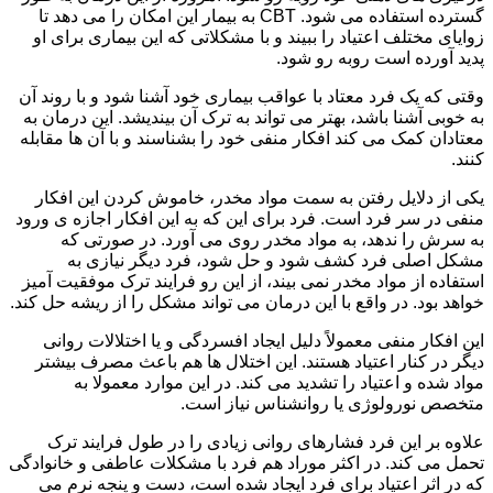
گسترده استفاده می شود. CBT به بیمار این امکان را می دهد تا
زوایای مختلف اعتیاد را ببیند و با مشکلاتی که این بیماری برای او
پدید آورده است روبه رو شود.
وقتی که یک فرد معتاد با عواقب بیماری خود آشنا شود و با روند آن
به خوبی آشنا باشد، بهتر می تواند به ترک آن بیندیشد. این درمان به
معتادان کمک می کند افکار منفی خود را بشناسند و با آن ها مقابله
کنند.
یکی از دلایل رفتن به سمت مواد مخدر، خاموش کردن این افکار
منفی در سر فرد است. فرد برای این که به این افکار اجازه ی ورود
به سرش را ندهد، به مواد مخدر روی می آورد. در صورتی که
مشکل اصلی فرد کشف شود و حل شود، فرد دیگر نیازی به
استفاده از مواد مخدر نمی بیند، از این رو فرایند ترک موفقیت آمیز
خواهد بود. در واقع با این درمان می تواند مشکل را از ریشه حل کند.
این افکار منفی معمولاً دلیل ایجاد افسردگی و یا اختلالات روانی
دیگر در کنار اعتیاد هستند. این اختلال ها هم باعث مصرف بیشتر
مواد شده و اعتیاد را تشدید می کند. در این موارد معمولا به
متخصص نورولوژی یا روانشناس نیاز است.
علاوه بر این فرد فشارهای روانی زیادی را در طول فرایند ترک
تحمل می کند. در اکثر موراد هم فرد با مشکلات عاطفی و خانوادگی
که در اثر اعتیاد برای فرد ایجاد شده است، دست و پنجه نرم می