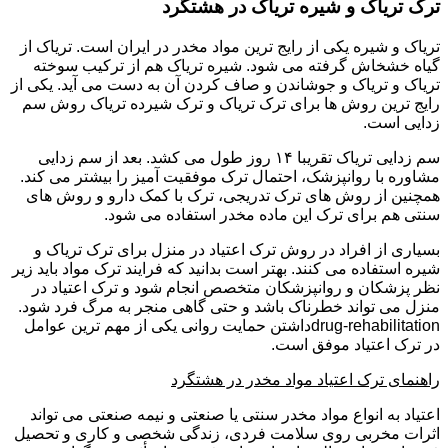
ترک تریاک و شیره تریاک در هشتگرد
تریاک و شیره یکی از رایج ترین مواد مخدر در ایران است. تریاک از
گیاه خشخاش گرفته می شود. شیره تریاک هم از ترکیب سوخته
تریاک و تریاک و جوشاندن و صاف کردن آن به دست می آید. یکی از
رایج ترین روش ها برای ترک تریاک و ترک شیرده تریاک روش سم
زدایی است.
سم زدایی تریاک تقریبا ۱۴ روز طول می کشد. بعد از سم زدایی
مشاوره با روانپزشک، احتمال ترک موفقیت آمیز را بیشتر می کند.
همچنین از روش های ترک تدریجی، ترک با کمک دارو و روش های
سنتی هم برای ترک این ماده مخدر استفاده می شود.
بسیاری از افراد در روش ترک اعتیاد در منزل برای ترک تریاک و
شیره استفاده می کنند. بهتر است بدانید که فرایند ترک مواد باید زیر
نظر پزشکان و روانپزشکان متخصص انجام شود و ترک اعتیاد در
منزل می تواند خطرناک باشد و حتی گاهی منجر به مرگ فرد شود.
drug-rehabilitationداشتن حمایت روانی یکی از مهم ترین عوامل
در ترک اعتیاد موفق است.
راهنمای ترک اعتیاد مواد مخدر در هشتگرد
اعتیاد به انواع مواد مخدر سنتی یا صنعتی و نیمه صنعتی می تواند
اثرات مخربی روی سلامت فردی، زندگی شخصی و کاری و تحصیل