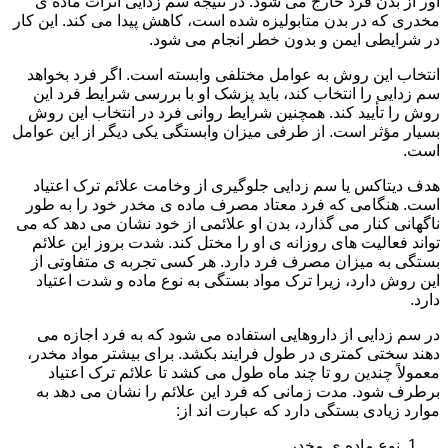
آور از بدن فرد خارج می شود. در نتیجه سم زدایی اثرات ماده ی
مخدری که در بدن متابولیزه شده است، کاهش پیدا می کند. این کار
در شرایطی ایمن و بدون خطر انجام می شود.
انتخاب این روش به عوامل مختلفی وابسته است. اگر فرد بخواهد
سم زدایی را انتخاب کند، باید پزشک او با بررسی شرایط فرد این
روش را تأیید کند. همچنین شرایط روانی فرد در انتخاب این روش
بسیار مؤثر است. از طرفی میزان وابستگی یکی دیگر از این عوامل
است.
هدف دیتاکس یا سم زدایی جلوگیری از وخامت علائم ترک اعتیاد
است. هنگامی که فرد معتاد مصرف ماده ی مخدر خود را به طور
ناگهانی کنار می گذارد، بدن او علائمی از خود نشان می دهد که می
تواند فعالیت های روزانه ی او را مختل کند. شدت بروز این علائم
بستگی به میزان مصرف فرد دارد. هر کسی تجربه ی متفاوتی از
این روش دارد، زیرا ترک مواد بستگی به نوع ماده و شدت اعتیاد
دارد.
در سم زدایی از داروهایی استفاده می شود که به فرد اجازه می
دهند سختی کمتری در طول فرایند بکشد. برای بیشتر مواد مخدر،
معمولاً چندین رو تا چند ماه طول می کشد تا علائم ترک اعتیاد
برطرف شود. مدت زمانی که فرد این علائم را نشان می دهد به
موارد زیادی بستگی دارد که عبارت اند از:
نوع ماده ی مخدر