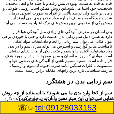
قدم به قدم به سمت بهبودی پیش رفته و با جنبه ها و ابعاد مختلف
شخصیت خود آشنا می شود.این روش ممکن است روشی طولانی و
زمان بر باشد ولی درصد بالایی از افراد به صورت اصولی درمان
شده و هیچگاه به مصرف دوباره مواد مخدر روی نمی آورند.این
روش یکی از تضمینی ترین روش های ترک اعتیاد به حساب می آید.
بدن انسان در معرض آلودگی های زیادی مثل آلودگی هوا قرار
دارد.به همین دلیل سم زدایی بدن اهمیت دارد و حتی با خوردن برخی
مواد غذایی می توان سم زدایی را انجام داد.انتخاب مواد غذایی
نامناسب،مات گوارشی و استرس می تواند میزان سم را در بدن
زیاد دهد.تولید آلاینده ها و سموم متعدد یکی از مات دنیای صنعتی
است،موادی که روزانه انسان و سایر موجودات زنده را مورد هدف
قرار داده است.تصفیه سموم ناشی از آلودگی های صنعتی،هوا و
مسمویت با فلزات سنگین مانند سرب،جیوه،کادمیوم و آرسنیک
نیازمند شناسایی تازه ترین راههای مقابله دراین زمینه است.
سم زدایی بدن در هشتگرد
سم از کجا وارد بدن ما می شوند؟ با استفاده از چه روش
هایی می توان این سم مضر را از بدن خارج کرد؟
تلفن تماس فوری
مرکز ترک اعتیاد هشتگرد,سم زدایی بدن هشتگرد
☞☏
tel:09128033153
بطور کلی سم موجود در بدن به دو گروه عمده تقسیم می
شوند.بخش بزرگی از این سموم مثل مواد به جا مانده از سموم