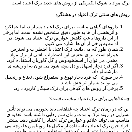
ترک مواد با شوک الکتریکی از روش های جدید ترک اعتیاد است.
روش های سنتی ترک اعتیاد در هشتگرد
داروهای گیاهی مناسب برای ترک اعتیاد بسیارند، اما عملکرد
و اثربخشی آن ها به طور دقیق مشخص نشده است. اما برخی
از این داروها باعث کاهش عوارض ترک اعتیاد می شوند. در
ادامه به برخی از آن ها اشاره می کنیم.
همان طور که می دانید، ترک اعتیاد با اضطراب و استرس
همراه است. برای تخفیف این اضطراب ناشی از ترک مواد
مخدر، می توان از اسطخودوس و گل گاوزبان استفاده کرد.
اگر فرد دچار اسهال و دل پیچه شود می توان به او ریشه ی
مارشمالو داد.
در صورتی که فرد دچار تهوع و استفراغ شود، نعناع و زنجبیل
می توانند بسیار اثربخش باشند.
برخی از روش های گیاهی برای ترک سیگار کاربرد دارد.
چه غذاهایی برای ترک اعتیاد مناسب است؟
این که در زمان ترک اعتیاد چه غذاهایی باید بخوریم، می تواند تأثیر
بسزایی در روند ترک و مدت زمان سم زدایی داشته باشد. تغذیه ی
مناسب می تواند علائم و عوارض ترک اعتیاد را کاهش دهد. بیشتر
افراد حین ترک اعتیاد به استفاده از مکمل ها و ویتامین ها توجه می
کنند. اما دقت داشته باشید که فقط استفاده از ویتامین ها مهم