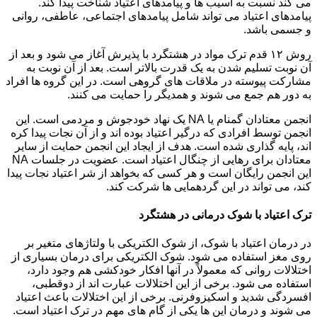
می کند نسبت به آسیب ها و پیامدهای اعتیاد شناخت پیدا کند.
پیامدهای اعتیاد می تواند شامل پیامدهای اجتماعی، عاطفی، روانی
و جسمی باشد.
روش ۱۲ قدم ترک مواد در هشتگرد با پذیرش آغاز می شود و بعد از
آن نوبت تسلیم شدن به یک قدرت بالاتر است. بعد از آن نوبت به
مشارکت پیوسته در ملاقات های گروهی است. در این گروه ها افراد
به دور هم جمع می شوند و همدیگر را حمایت می کنند.
انجمن معتادان گمنام یا NA یک نهاد خودجوش و مردمی است. این
انجمن توسط افرادی که درگیر اعتیاد بوده اند و از آن نجات پیدا کره
اند، پایه گذاری شده است. هدف از ایجاد این انجمن حمایت از سایر
معتادان برای رهایی از چنگال اعتیاد است. عضویت در جلسات NA
این انجمن رایگان است و هر کسی که بخواهد از شر اعتیاد نجات پیدا
کند، می تواند در این گردهمایی ها شرکت کند.
ترک اعتیاد با شوک درمانی در هشتگرد
در درمان اعتیاد با شوک، از شوک الکتریکی با ولتاژهای متغیر بر
روی مغز استفاده می شود. شوک الکتریکی برای درمان بسیاری از
اختلالات روانی که معمولاً در آنها افکار خودکشی هم وجود دارد،
استفاده می شود. برخی از این اختلالات عبارت اند از دوقطبی،
افسردگی شدید و اسکیزوفرنی. برخی از این اختلالات باعث اعتیاد
می شوند و درمان این ها یکی از گام های مهم در ترک اعتیاد است.