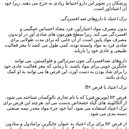
پزشکان در تجویز این دارو احتیاط زیادی به خرج می دهند، زیرا خود
آن اعتیادآور است.
ترک اعتیاد با داروهای ضد افسردگی
بدون مصرف مواد اعتیارآور، فرد معتاد احساس غمگینی و
افسردگی می کند. زیرا سطح هورمون های شادی آور در او بدون
مصرف مواد پایین است. از آن جایی که برای مدت طولانی برای
شادی فرد به مواد وابسته بوده، کمی طول می کشد تا مغز فعالیت
طبیعی و عادی خود را بازیابد.
داروهای ضدافسردگی چون سرترالین و فلوکستین، می توانند
جایگزین خوبی برای مواد باشند. تا زمانی که مغز فعالیت عادی خود
را برای شاد بودن به دست آورد، این قرص ها می توانند به او کمک
زیادی بکنند.
ترک اعتیاد با قرص B۲
قرص b۲ (بوپرنورفین) که با نام تجاری نالوکسان شناخته می شود،
از آلکالویئد های گیاه خشخاش بدست می آید. هرچند این قرص برای
ترک اعتیاد استفاده می شود، اما خود جزء مواد مخدر نیمه صنعتی
دسته بندی می شود.
از قرص b۲ برای ترک اعتیاد به عنوان جایگزین ترامادول و متادون