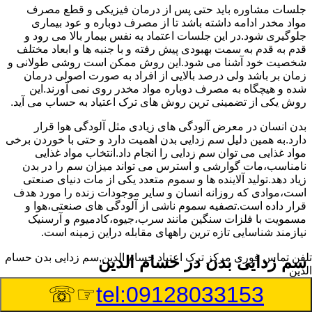
جلسات مشاوره باید حتی پس از درمان فیزیکی و قطع مصرف
مواد مخدر ادامه داشته باشد تا از مصرف دوباره و عود بیماری
جلوگیری شود.در این جلسات اعتماد به نفس بیمار بالا می رود و
قدم به قدم به سمت بهبودی پیش رفته و با جنبه ها و ابعاد مختلف
شخصیت خود آشنا می شود.این روش ممکن است روشی طولانی و
زمان بر باشد ولی درصد بالایی از افراد به صورت اصولی درمان
شده و هیچگاه به مصرف دوباره مواد مخدر روی نمی آورند.این
روش یکی از تضمینی ترین روش های ترک اعتیاد به حساب می آید.
بدن انسان در معرض آلودگی های زیادی مثل آلودگی هوا قرار
دارد.به همین دلیل سم زدایی بدن اهمیت دارد و حتی با خوردن برخی
مواد غذایی می توان سم زدایی را انجام داد.انتخاب مواد غذایی
نامناسب،مات گوارشی و استرس می تواند میزان سم را در بدن
زیاد دهد.تولید آلاینده ها و سموم متعدد یکی از مات دنیای صنعتی
است،موادی که روزانه انسان و سایر موجودات زنده را مورد هدف
قرار داده است.تصفیه سموم ناشی از آلودگی های صنعتی،هوا و
مسمویت با فلزات سنگین مانند سرب،جیوه،کادمیوم و آرسنیک
نیازمند شناسایی تازه ترین راههای مقابله دراین زمینه است.
تلفن تماس فوری
مرکز ترک اعتیاد حسام الدین,سم زدایی بدن حسام
سم زدایی بدن در حسام الدین
الدین
☞☏
tel:09128033153
سم از کجا وارد بدن ما می شوند؟ با استفاده از چه روش
هایی می توان این سم مضر را از بدن خارج کرد؟