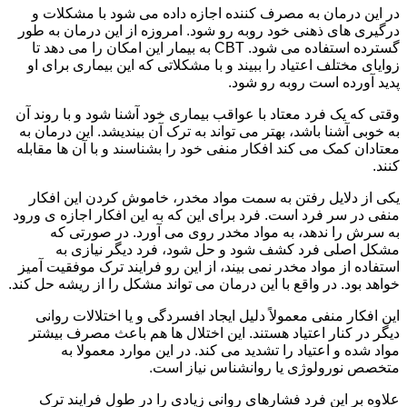
در این درمان به مصرف کننده اجازه داده می شود با مشکلات و
درگیری های ذهنی خود روبه رو شود. امروزه از این درمان به طور
گسترده استفاده می شود. CBT به بیمار این امکان را می دهد تا
زوایای مختلف اعتیاد را ببیند و با مشکلاتی که این بیماری برای او
پدید آورده است روبه رو شود.
وقتی که یک فرد معتاد با عواقب بیماری خود آشنا شود و با روند آن
به خوبی آشنا باشد، بهتر می تواند به ترک آن بیندیشد. این درمان به
معتادان کمک می کند افکار منفی خود را بشناسند و با آن ها مقابله
کنند.
یکی از دلایل رفتن به سمت مواد مخدر، خاموش کردن این افکار
منفی در سر فرد است. فرد برای این که به این افکار اجازه ی ورود
به سرش را ندهد، به مواد مخدر روی می آورد. در صورتی که
مشکل اصلی فرد کشف شود و حل شود، فرد دیگر نیازی به
استفاده از مواد مخدر نمی بیند، از این رو فرایند ترک موفقیت آمیز
خواهد بود. در واقع با این درمان می تواند مشکل را از ریشه حل کند.
این افکار منفی معمولاً دلیل ایجاد افسردگی و یا اختلالات روانی
دیگر در کنار اعتیاد هستند. این اختلال ها هم باعث مصرف بیشتر
مواد شده و اعتیاد را تشدید می کند. در این موارد معمولا به
متخصص نورولوژی یا روانشناس نیاز است.
علاوه بر این فرد فشارهای روانی زیادی را در طول فرایند ترک