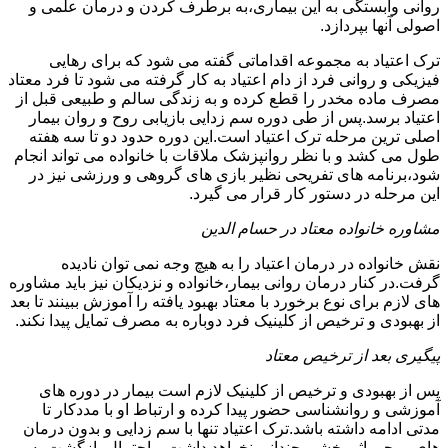
روانی وابستگی به این بیماری،به برطرف کردن و درمان علمی و
اصولی آنها بپردازد.
ترک اعتیاد به مجموعه اقداماتی گفته می شود که برای رهایی
فیزیکی و روانی فرد از دام اعتیاد به کار گرفته می شود تا فرد معتاد
مصرف ماده مخدر را قطع کرده و به زندگی سالم و طبیعی قبل از
اعتیاد برسد.پس از طی دوره سم زدایی بازیابی روح و روان بیمار
اصلی ترین مرحله ترک اعتیاد است.این دوره حدود دو تا سه هفته
طول می کشد و با نظر روانپزشک ملاقات با خانواده می تواند انجام
شود،برنامه های تفریحی نظیر بازی های گروهی و ورزشی نیز در
این مرحله در دستور کار قرار می گیرد.
مشاوره خانواده معتاد در حسام الدین
نقش خانواده در درمان اعتیاد را به هیچ وجه نمی توان نادیده
گرفت.در کنار درمان روانی بیمار،خانواده و نزدیکان نیز باید مشاوره
های لازم برای نوع برخورد با معتاد بهبود یافته را آموزش ببینند تا بعد
از بهبودی و ترخیص از کلینیک فرد دوباره به مصرف تمایل پیدا نکند.
پیگیری بعد از ترخیص معتاد
پس از بهبودی و ترخیص از کلینیک لازم است بیمار در دوره های
آموزشی و روانشناسی حضور پیدا کرده و ارتباط او با مددکار تا
مدتی ادامه داشته باشد.ترک اعتیاد تنها با سم زدایی و بدون درمان
های روحی اثر بخشی چندانی نخواهد داشت و احتمال بازگشت به