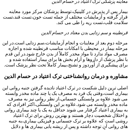
معاینه پزشکی ترک اعتیاد در حسام الدین
بیمار پس از پذیرش در کلینیک،توسط پزشکان مرکز مورد معاینه
قرار گرفته و آزمایشات مختلف از جمله تست خون،تست قند،تست
سلامت قلب،تست ریه را طی می کند.
قرنطینه و سم زدایی بدن معتاد در حسام الدین
مرحله دوم بعد از معاینات و انجام آزمایشات،سم زدایی است.در این
مرحله بیمار در محیطی با امکانات مناسب قرنطینه شده و اجازه
مصرف مواد ندارد تا مواد مخدر کاملاً از بدن خارج شود.در این قدم
با نظر پزشک از داروها و آرام بخش ها برای بیمار استفاده شده و
برای پیشگیری از اُوردوز و تشنج،بیمار کاملاً تحت نظر پزشک است.
مشاوره و درمان روانشناختی ترک اعتیاد در حسام الدین
اصلی ترین دلیل شکست در ترک اعتیاد نادیده گرفتن جنبه روانی این
بیماری است،وقتی یک فرد به مصرف یک یا چند ماده مخدر وابسته
می شود علاوه بر وابستگی جسمانی،از نظر روانی نیز به مصرف
ماده مخدر وابسته می شود.علاوه بر این وابستگی،اکثر افرادی که
به بیماری اعتیاد گرفتار می شوند حداقل به یک یا چند بیماری روانی
و اختلال شخصیت دچار هستند و بهترین روش برای ترک اعتیاد
روشی است که علاوه بر ترک جسمانی و فیزیکی بیماری،به جنبه
های روانی آن توجه داشته و پس از ریشه یابی بیماری ها و دلایل