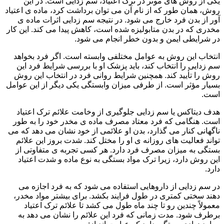
یکی از روش های موثر در ترک اعتیاد، سم زدایی است. در این
روش، همان طور که از نام آن می توان برداشت کرد، ماده ی اعتیاد
آور از بدن فرد خارج می شود. در نتیجه سم زدایی اثرات ماده ی
مخدری که در بدن متابولیزه شده است، کاهش پیدا می کند. این کار
در شرایطی ایمن و بدون خطر انجام می شود.
انتخاب این روش به عوامل مختلفی وابسته است. اگر فرد بخواهد
سم زدایی را انتخاب کند، باید پزشک او با بررسی شرایط فرد این
روش را تأیید کند. همچنین شرایط روانی فرد در انتخاب این روش
بسیار مؤثر است. از طرفی میزان وابستگی یکی دیگر از این عوامل
است.
هدف دیتاکس یا سم زدایی جلوگیری از وخامت علائم ترک اعتیاد
است. هنگامی که فرد معتاد مصرف ماده ی مخدر خود را به طور
ناگهانی کنار می گذارد، بدن او علائمی از خود نشان می دهد که می
تواند فعالیت های روزانه ی او را مختل کند. شدت بروز این علائم
بستگی به میزان مصرف فرد دارد. هر کسی تجربه ی متفاوتی از
این روش دارد، زیرا ترک مواد بستگی به نوع ماده و شدت اعتیاد
دارد.
در سم زدایی از داروهایی استفاده می شود که به فرد اجازه می
دهند سختی کمتری در طول فرایند بکشد. برای بیشتر مواد مخدر،
معمولاً چندین رو تا چند ماه طول می کشد تا علائم ترک اعتیاد
برطرف شود. مدت زمانی که فرد این علائم را نشان می دهد به