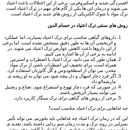
افسردگی شدید و اسکیزوفرنی. برخی از این اختلالات باعث اعتیاد
می شوند و درمان این ها یکی از گام های مهم در ترک اعتیاد است.
ترک مواد با شوک الکتریکی از روش های جدید ترک اعتیاد است.
روش های سنتی ترک اعتیاد در حسام الدین
داروهای گیاهی مناسب برای ترک اعتیاد بسیارند، اما عملکرد
و اثربخشی آن ها به طور دقیق مشخص نشده است. اما برخی
از این داروها باعث کاهش عوارض ترک اعتیاد می شوند. در
ادامه به برخی از آن ها اشاره می کنیم.
همان طور که می دانید، ترک اعتیاد با اضطراب و استرس
همراه است. برای تخفیف این اضطراب ناشی از ترک مواد
مخدر، می توان از اسطخودوس و گل گاوزبان استفاده کرد.
اگر فرد دچار اسهال و دل پیچه شود می توان به او ریشه ی
مارشمالو داد.
در صورتی که فرد دچار تهوع و استفراغ شود، نعناع و زنجبیل
می توانند بسیار اثربخش باشند.
برخی از روش های گیاهی برای ترک سیگار کاربرد دارد.
چه غذاهایی برای ترک اعتیاد مناسب است؟
این که در زمان ترک اعتیاد چه غذاهایی باید بخوریم، می تواند تأثیر
بسزایی در روند ترک و مدت زمان سم زدایی داشته باشد. تغذیه ی
مناسب می تواند علائم و عوارض ترک اعتیاد را کاهش دهد. بیشتر