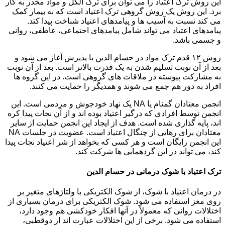
این روش ترک اعتیاد را می توان برای ترک الکل و مواد مخدر به کار
برد. این روش یک روش گروهی ترک اعتیاد است که به بیمار کمک
می کند نسبت به آسیب ها و پیامدهای اعتیاد شناخت پیدا کند.
پیامدهای اعتیاد می تواند شامل پیامدهای اجتماعی، عاطفی، روانی
و جسمی باشد.
روش ۱۲ قدم ترک مواد در حسام الدین با پذیرش آغاز می شود و
بعد از آن نوبت تسلیم شدن به یک قدرت بالاتر است. بعد از آن نوبت
به مشارکت پیوسته در ملاقات های گروهی است. در این گروه ها
افراد به دور هم جمع می شوند و همدیگر را حمایت می کنند.
انجمن معتادان گمنام یا NA یک نهاد خودجوش و مردمی است. این
انجمن توسط افرادی که درگیر اعتیاد بوده اند و از آن نجات پیدا کره
اند، پایه گذاری شده است. هدف از ایجاد این انجمن حمایت از سایر
معتادان برای رهایی از چنگال اعتیاد است. عضویت در جلسات NA
این انجمن رایگان است و هر کسی که بخواهد از شر اعتیاد نجات پیدا
کند، می تواند در این گردهمایی ها شرکت کند.
ترک اعتیاد با شوک درمانی در حسام الدین
در درمان اعتیاد با شوک، از شوک الکتریکی با ولتاژهای متغیر بر
روی مغز استفاده می شود. شوک الکتریکی برای درمان بسیاری از
اختلالات روانی که معمولاً در آنها افکار خودکشی هم وجود دارد،
استفاده می شود. برخی از این اختلالات عبارت اند از دوقطبی،