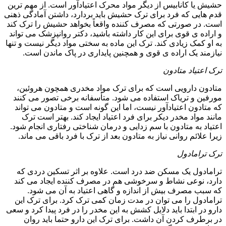
حشیش یا کانابیس از دیگر مواد محرک اعتیادآور است. از مهم ترین
قدم هایی که فرد برای ترک حشیش باید بردارد، داشتن آمادگی ذهنی
است. در صورتی که مصرف کننده واقعاً بخواهد حشیش را ترک کند
و اراده ی قوی برای این کار داشته باشید، دکتر روانپزشک می تواند
به او کمک زیادی کند. ترک این ماده به سختی مواد دیگر نیست و تنها
نیازمند یک اراده ی قوی و همچنین پایداری در پاک ماندن است.
ترک اعتیاد متادون
متادون دارویی است که برای ترک مواد مخدری همچون هروئین،
مورفین و تریاک استفاده می شود. متأسفانه برخی تصور می کنند
که متادون اعتیادآور نیست، اما این گونه است و متادون می تواند
مانند مواد مخدر دیکر برای فرد اعتیاد ایجاد کند. بهتر است ترک
اعتیاد به متادون با سم زدایی و درمان شناختی رفتاری انجام شود.
زیرا علائم روانی نیاز به متادون بعد از ترک با فرد باقی می ماند.
ترک ترامادول
ترامادول یک مسکن ضد درد است. علاوه بر اثر تسکین دردی که
دارد، نوعی نشاط و سرخوشی هم در مصرف کننده ایجاد می کند
که سبب مصرف بیش از اندازه و گاهی اعتیاد به آن می شود.
ترامادول را می توان در مدت زمان کمی ترک کرد. برای ترک این
دارو در ابتدا باید دلایل کشش به این مخدر را در فرد پیدا کرد و سعی
در برطرف کردن آن داشت. برای ترک این دارو حتما باید روان