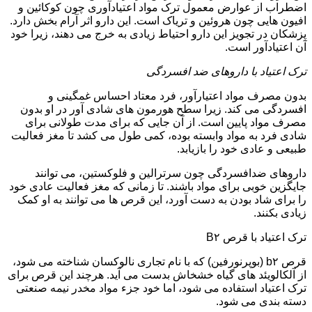
اضطراب از عوارض معمول ترک مواد اعتیادآوری چون کوکائین و
افیون هایی چون هروئین و تریاک است. این دارو اثر آرام بخش دارد.
پزشکان در تجویز این دارو احتیاط زیادی به خرج می دهند، زیرا خود
آن اعتیادآور است.
ترک اعتیاد با داروهای ضد افسردگی
بدون مصرف مواد اعتیارآور، فرد معتاد احساس غمگینی و
افسردگی می کند. زیرا سطح هورمون های شادی آور در او بدون
مصرف مواد پایین است. از آن جایی که برای مدت طولانی برای
شادی فرد به مواد وابسته بوده، کمی طول می کشد تا مغز فعالیت
طبیعی و عادی خود را بازیابد.
داروهای ضدافسردگی چون سرترالین و فلوکستین، می توانند
جایگزین خوبی برای مواد باشند. تا زمانی که مغز فعالیت عادی خود
را برای شاد بودن به دست آورد، این قرص ها می توانند به او کمک
زیادی بکنند.
ترک اعتیاد با قرص B۲
قرص b۲ (بوپرنورفین) که با نام تجاری نالوکسان شناخته می شود،
از آلکالویئد های گیاه خشخاش بدست می آید. هرچند این قرص برای
ترک اعتیاد استفاده می شود، اما خود جزء مواد مخدر نیمه صنعتی
دسته بندی می شود.