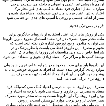
آن هم با روشی غیر علمی و اصولی پرداخته می شود.در برخی
موارد با انتقال اجباری فرد معتاد به کمپ های غیر مجاز ترک
اعتیاد،نه تنها اعتیاد فرد درمان نمی شود،بلکه اوضاع بدتر شده و
بیمار از لحاظ جسمی و روحی با آسیب های جدی مواجه می شود.
دارو درمانی ترک اعتیاد
یکی از روش های ترک اعتیاد استفاده از داروهای جایگزین برای
ماده مخدر مورد مصرف در فرد معتاد است.از معروف ترین داروها
می توان به متادون و بوپرنورفین اشاره کرد.نکته اینجا است که
تجویز و مصرف این داروها فقط می بایست با نظر پزشک و در
شرایط خاص باشد ولی متأسفانه این روزها داروهای ترک اعتیاد
توسط کمپ ها و مراکز ترک اعتیاد زیادی تجویز و استفاده می شود.
این داروها باید برای مدت محدود و در شرایط خاص تجویز شود ولی
موارد زیادی گزارش شده است که افراد به صورت خودسرانه یا به
پیشنهاد دوستان و سایر افراد معتاد اقدام به تهیه و مصرف این
داروها برای ترک اعتیاد می کنند.
مصرف این داروها نه تنها به درمان اعتیاد کمک نمی کند،بلکه فرد
معتاد به مصرف این داروها وابسته می شود.با توجه به اعتیادآور
بودن این داروها،ترک این داروها نسبت به ماده مخدر مورد مصرف
بیمار سخت تر و در برخی موارد غیرممکن است.در روش
دارودرمانی هم مانند روش سقوط آزاد به جنبه های روانی بیماری