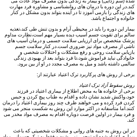
شده (سم زدایی) و بیمار به زندگی بدون مصرف مواد عادت می
کند.در این دوره با درمان های روانشناسی و مشاوره فرد مهارت
های زندگی را بازمی آموزد تا در آینده بتواند بدون مشکل در کنار
خانواده و اجتماع باشد.
بیمار این دوره را باید در محیطی آرام و بدون تنش طی کند،تغذیه
سالم برای تقویت جسم آسیب دیده بسیار مهم است،نظارت مداوم
پزشک متخصص برای ارزیابی سلامت جسمی و درمان آسیب های
ناشی از مصرف مواد نیز ضروری است.در کنار سلامت جسم
بازیابی سلامت روحی و رفع مشکلات و اختلالات شخصی و
خانوادگی نباید فراموش شود،تا فرد بتواند بعد از بهبودی زندگی
سالمی داشته باشد و میل به مصرف مجدد در او از بین برود.
برخی از روش های پرکاربرد ترک اعتیاد عبارتند از:
روش سقوط آزاد ترک اعتیاد
برخی از خانواده ها به محض اطلاع از بیماری اعتیاد در فرزند
خود،واکنش شدید نشان داده و اقدام به طناب پیچ کردن و حبس
کردن فرد کرده و می خواهند ظرف چند روز بیماری اعتیاد را درمان
کنند.اما متأسفانه در اکثر موارد این روش به شکست منجر می شود
و فرد بیمار در اولین فرصت دوباره اقدام به مصرف مواد مخدر می
کند.
در این روش به جنبه های روانی و مشکلات شخصیتی که باعث
بیماری اعتیاد شده اند توجهی نمی شود و فقط به ترک جسمانی مواد