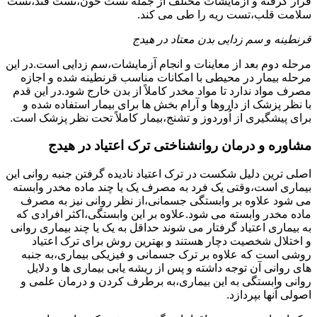
قرار گرفته و آزمایشات مختلف از جمله تست خون،تست قند،تست
سلامت قلب،تست ریه را طی می کند.
قرنطینه و سم زدایی بدن معتاد در هیدج
مرحله دوم بعد از معاینات و انجام آزمایشات،سم زدایی است.در این
مرحله بیمار در محیطی با امکانات مناسب قرنطینه شده و اجازه
مصرف مواد ندارد تا مواد مخدر کاملاً از بدن خارج شود.در این قدم
با نظر پزشک از داروها و آرام بخش ها برای بیمار استفاده شده و
برای پیشگیری از اُوردوز و تشنج،بیمار کاملاً تحت نظر پزشک است.
مشاوره و درمان روانشناختی ترک اعتیاد در هیدج
اصلی ترین دلیل شکست در ترک اعتیاد نادیده گرفتن جنبه روانی این
بیماری است،وقتی یک فرد به مصرف یک یا چند ماده مخدر وابسته
می شود علاوه بر وابستگی جسمانی،از نظر روانی نیز به مصرف
ماده مخدر وابسته می شود.علاوه بر این وابستگی،اکثر افرادی که
به بیماری اعتیاد گرفتار می شوند حداقل به یک یا چند بیماری روانی
و اختلال شخصیت دچار هستند و بهترین روش برای ترک اعتیاد
روشی است که علاوه بر ترک جسمانی و فیزیکی بیماری،به جنبه
های روانی آن توجه داشته و پس از ریشه یابی بیماری ها و دلایل
روانی وابستگی به این بیماری،به برطرف کردن و درمان علمی و
اصولی آنها بپردازد.