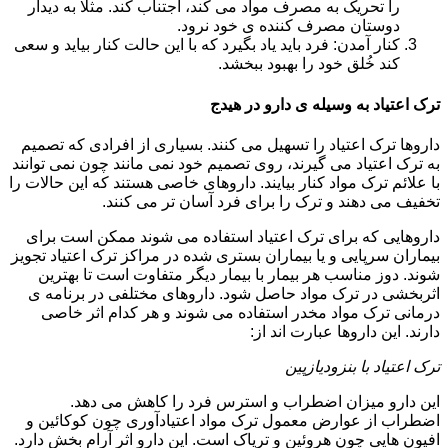
را تحریک به مصرف مواد می کند، اجتناب کند. مثلا به دیدار
دوستان مصرف کننده ی خود نرود.
کنار آمدن: فرد باید یاد بگیرد که با این حالت کنار بیاید و سعی
کند خُلق خود را بهبود ببخشد.
ترک اعتیاد به وسیله ی دارو در هیدج
داروها ترک اعتیاد را تسهیل می کنند. بسیاری از افرادی که تصمیم
به ترک اعتیاد می گیرند، روی تصمیم خود نمی مانند چون نمی توانند
با علائم ترک مواد کنار بیایند. داروهای خاصی هستند که این حالات را
تخفیف می دهند و ترک را برای فرد آسان تر می کنند.
داروهایی که برای ترک اعتیاد استفاده می شوند ممکن است برای
بیماران سرپایی و یا بیماران بستری شده در مراکز ترک اعتیاد تجویز
شوند. دوز مناسب هر بیمار با بیمار دیگر متفاوت است تا بهترین
اثربخشی در ترک مواد حاصل شود. داروهای مختلفی در برنامه ی
درمانی ترک مواد مخدر استفاده می شوند و هر کدام اثر خاصی
دارند. این داروها عبارت اند از:
ترک اعتیاد با بنزودیازپین
این دارو میزان اضطراب و استرس فرد را کاهش می دهد.
اضطراب از عوارض معمول ترک مواد اعتیادآوری چون کوکائین و
افیون هایی چون هروئین و تریاک است. این دارو اثر آرام بخش دارد.