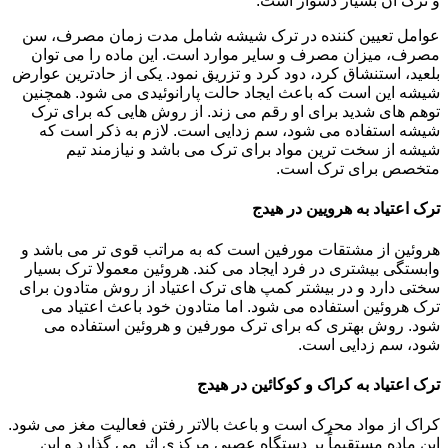
و ترک آن بسیار دشوار است.
عوامل تعیین کننده در ترک شیشه شامل مدت زمان مصرف، سن
مصرف، میزان مصرف و سایر موارد است. این ماده را می توان
بلعید، استنشاق کرد، دود کرد و تزریق نمود. یکی از حادترین عوارض
شیشه این است که باعث ایجاد حالت پارانوئیدی می شود. همچنین
توهم های شدید برای او رقم می زند. از روش هایی که برای ترک
شیشه استفاده می شود، سم زدایی است. لازم به ذکر است که
شیشه از سخت ترین مواد برای ترک می باشد و نیازمند تیم
متخصص برای ترک است.
ترک اعتیاد به هرویین در هیدج
هروئین از مشتقات مورفین است که به مراتب قوی تر می باشد و
وابستگی بیشتری در فرد ایجاد می کند. هروئین معمولا ترک بسیار
سختی دارد و در بیشتر کمپ های ترک اعتیاد از روش متادون برای
ترک هروئین استفاده می شود. اما متادون خود باعث اعتیاد می
شود. روش بهتری که برای ترک مورفین و هروئین استفاده می
شود، سم زدایی است.
ترک اعتیاد به کراک و کوکائین در هیدج
کراک از مواد محرک است و باعث بالاتر رفتن فعالیت مغز می شود.
این ماده مستقیماً بر دستگاه عصبی مرکزی اثر می گذارد و این