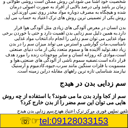
شخصیت خود آشنا می شود.این روش ممکن است روشی طولانی و
زمان بر باشد ولی درصد بالایی از افراد به صورت اصولی درمان
شده و هیچگاه به مصرف دوباره مواد مخدر روی نمی آورند.این
روش یکی از تضمینی ترین روش های ترک اعتیاد به حساب می آید.
بدن انسان در معرض آلودگی های زیادی مثل آلودگی هوا قرار
دارد.به همین دلیل سم زدایی بدن اهمیت دارد و حتی با خوردن برخی
مواد غذایی می توان سم زدایی را انجام داد.انتخاب مواد غذایی
نامناسب،مات گوارشی و استرس می تواند میزان سم را در بدن
زیاد دهد.تولید آلاینده ها و سموم متعدد یکی از مات دنیای صنعتی
است،موادی که روزانه انسان و سایر موجودات زنده را مورد هدف
قرار داده است.تصفیه سموم ناشی از آلودگی های صنعتی،هوا و
مسمویت با فلزات سنگین مانند سرب،جیوه،کادمیوم و آرسنیک
نیازمند شناسایی تازه ترین راههای مقابله دراین زمینه است.
سم زدایی بدن در هیدج
سم از کجا وارد بدن ما می شوند؟ با استفاده از چه روش
هایی می توان این سم مضر را از بدن خارج کرد؟
تلفن تماس فوری
مرکز ترک اعتیاد هیدج,سم زدایی بدن هیدج
بطور کلی سم موجود در بدن به دو گروه عمده تقسیم می
☞☏
tel:09128033153
شوند.بخش بزرگی از این سموم مثل مواد به جا مانده از سموم
گیاهی و آفت کش ها،فلزات سنگین ناشی از آلودگی هوا،انواع