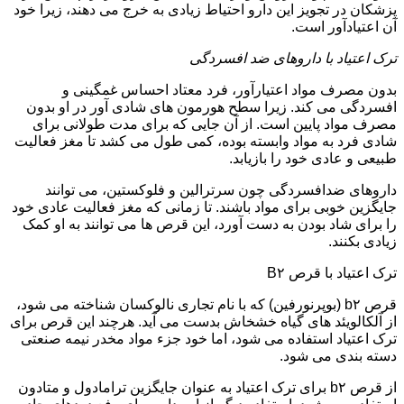
پزشکان در تجویز این دارو احتیاط زیادی به خرج می دهند، زیرا خود
آن اعتیادآور است.
ترک اعتیاد با داروهای ضد افسردگی
بدون مصرف مواد اعتیارآور، فرد معتاد احساس غمگینی و
افسردگی می کند. زیرا سطح هورمون های شادی آور در او بدون
مصرف مواد پایین است. از آن جایی که برای مدت طولانی برای
شادی فرد به مواد وابسته بوده، کمی طول می کشد تا مغز فعالیت
طبیعی و عادی خود را بازیابد.
داروهای ضدافسردگی چون سرترالین و فلوکستین، می توانند
جایگزین خوبی برای مواد باشند. تا زمانی که مغز فعالیت عادی خود
را برای شاد بودن به دست آورد، این قرص ها می توانند به او کمک
زیادی بکنند.
ترک اعتیاد با قرص B۲
قرص b۲ (بوپرنورفین) که با نام تجاری نالوکسان شناخته می شود،
از آلکالویئد های گیاه خشخاش بدست می آید. هرچند این قرص برای
ترک اعتیاد استفاده می شود، اما خود جزء مواد مخدر نیمه صنعتی
دسته بندی می شود.
از قرص b۲ برای ترک اعتیاد به عنوان جایگزین ترامادول و متادون