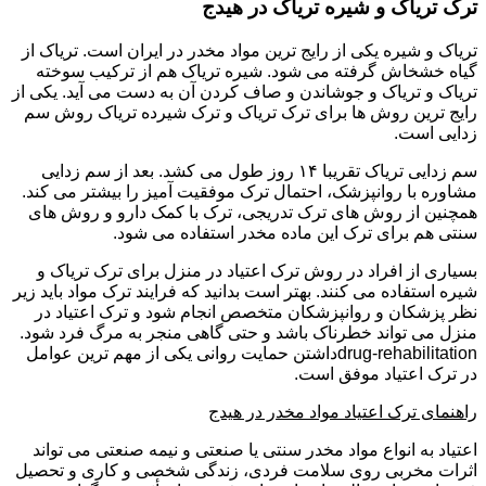
ترک تریاک و شیره تریاک در هیدج
تریاک و شیره یکی از رایج ترین مواد مخدر در ایران است. تریاک از
گیاه خشخاش گرفته می شود. شیره تریاک هم از ترکیب سوخته
تریاک و تریاک و جوشاندن و صاف کردن آن به دست می آید. یکی از
رایج ترین روش ها برای ترک تریاک و ترک شیرده تریاک روش سم
زدایی است.
سم زدایی تریاک تقریبا ۱۴ روز طول می کشد. بعد از سم زدایی
مشاوره با روانپزشک، احتمال ترک موفقیت آمیز را بیشتر می کند.
همچنین از روش های ترک تدریجی، ترک با کمک دارو و روش های
سنتی هم برای ترک این ماده مخدر استفاده می شود.
بسیاری از افراد در روش ترک اعتیاد در منزل برای ترک تریاک و
شیره استفاده می کنند. بهتر است بدانید که فرایند ترک مواد باید زیر
نظر پزشکان و روانپزشکان متخصص انجام شود و ترک اعتیاد در
منزل می تواند خطرناک باشد و حتی گاهی منجر به مرگ فرد شود.
drug-rehabilitationداشتن حمایت روانی یکی از مهم ترین عوامل
در ترک اعتیاد موفق است.
راهنمای ترک اعتیاد مواد مخدر در هیدج
اعتیاد به انواع مواد مخدر سنتی یا صنعتی و نیمه صنعتی می تواند
اثرات مخربی روی سلامت فردی، زندگی شخصی و کاری و تحصیل