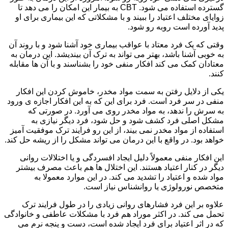
گسترده استفاده می شود. CBT به بیمار این امکان را می دهد تا
زوایای مختلف اعتیاد را ببیند و با مشکلاتی که این بیماری برای او
پدید آورده است روبه رو شود.
وقتی که یک فرد معتاد با عواقب بیماری خود آشنا شود و با روند آن
به خوبی آشنا باشد، بهتر می تواند به ترک آن بیندیشد. این درمان به
معتادان کمک می کند افکار منفی خود را بشناسند و با آن ها مقابله
کنند.
یکی از دلایل رفتن به سمت مواد مخدر، خاموش کردن این افکار
منفی در سر فرد است. فرد برای این که به این افکار اجازه ی ورود
به سرش را ندهد، به مواد مخدر روی می آورد. در صورتی که
مشکل اصلی فرد کشف شود و حل شود، فرد دیگر نیازی به
استفاده از مواد مخدر نمی بیند، از این رو فرایند ترک موفقیت آمیز
خواهد بود. در واقع با این درمان می تواند مشکل را از ریشه حل کند.
این افکار منفی معمولاً دلیل ایجاد افسردگی و یا اختلالات روانی
دیگر در کنار اعتیاد هستند. این اختلال ها هم باعث مصرف بیشتر
مواد شده و اعتیاد را تشدید می کند. در این موارد معمولا به
متخصص نورولوژی یا روانشناس نیاز است.
علاوه بر این فرد فشارهای روانی زیادی را در طول فرایند ترک
تحمل می کند. در اکثر موراد هم فرد با مشکلات عاطفی و خانوادگی
که در اثر اعتیاد برای فرد ایجاد شده است، دست و پنجه نرم می