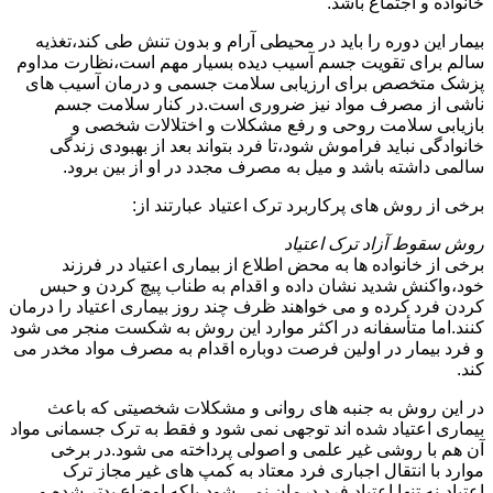
خانواده و اجتماع باشد.
بیمار این دوره را باید در محیطی آرام و بدون تنش طی کند،تغذیه
سالم برای تقویت جسم آسیب دیده بسیار مهم است،نظارت مداوم
پزشک متخصص برای ارزیابی سلامت جسمی و درمان آسیب های
ناشی از مصرف مواد نیز ضروری است.در کنار سلامت جسم
بازیابی سلامت روحی و رفع مشکلات و اختلالات شخصی و
خانوادگی نباید فراموش شود،تا فرد بتواند بعد از بهبودی زندگی
سالمی داشته باشد و میل به مصرف مجدد در او از بین برود.
برخی از روش های پرکاربرد ترک اعتیاد عبارتند از:
روش سقوط آزاد ترک اعتیاد
برخی از خانواده ها به محض اطلاع از بیماری اعتیاد در فرزند
خود،واکنش شدید نشان داده و اقدام به طناب پیچ کردن و حبس
کردن فرد کرده و می خواهند ظرف چند روز بیماری اعتیاد را درمان
کنند.اما متأسفانه در اکثر موارد این روش به شکست منجر می شود
و فرد بیمار در اولین فرصت دوباره اقدام به مصرف مواد مخدر می
کند.
در این روش به جنبه های روانی و مشکلات شخصیتی که باعث
بیماری اعتیاد شده اند توجهی نمی شود و فقط به ترک جسمانی مواد
آن هم با روشی غیر علمی و اصولی پرداخته می شود.در برخی
موارد با انتقال اجباری فرد معتاد به کمپ های غیر مجاز ترک
اعتیاد،نه تنها اعتیاد فرد درمان نمی شود،بلکه اوضاع بدتر شده و