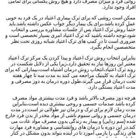
روانی فرد و میزان مصرف دارد و هیچ روش یکسانی برای تمامی
افراد وجود ندارد.
ممکن است روشی که برای ترک بیماری اعتیاد در یک فرد به خوبی
عمل کرده باشد،برای یک بیمار دیگر جواب عکس داشته باشد.باید
حتماً روش ترک اعتیاد پس از جلسات مشاوره بررسی و انتخاب
شود.توجه داشته باشید که ترک اعتیاد امری بسیار تخصصی است و
ضروری است تا در کمپ های ترک اعتیاد شبانه روزی تحت نظر
متخصصین انجام بگیرد.
بنابراین انتخاب روش ترک اعتیاد و پیدا کردن یک مرکز ترک اعتیاد
معتبر این روزها نیاز به تحقیق دارد،زیرا یکی از دلایل شکست در
روند ترک اعتیاد،انتخاب روش درمان اشتباه است،بیمارانی که برای
ترک اعتیاد به کلینیک مراجعه می کنند به مدت سه تا چهار هفته
تحت درمان قرار می گیرند،طول دوره درمان به دوز مصرفی و
مدت اعتیاد بستگی دارد.
هرچه دوز مصرف بالاتر باشد و فرد مدت بیشتری مواد مصرف
کرده باشد صدمات جسمی و روحی بیشتری دیده است،بنابراین
مدت زمان لازم برای ترک و درمان نیز طولانی تر است.در مدت
درمان جسمی و روانی سموم ناشی از مواد مخدر از بدن فرد خارج
شده (سم زدایی) و بیمار به زندگی بدون مصرف مواد عادت می
کند.در این دوره با درمان های روانشناسی و مشاوره فرد مهارت
های زندگی را بازمی آموزد تا در آینده بتواند بدون مشکل در کنار