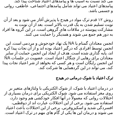
می کند نسبت به آسیب ها و پیامدهای اعتیاد شناخت پیدا کند.
پیامدهای اعتیاد می تواند شامل پیامدهای اجتماعی، عاطفی، روانی
و جسمی باشد.
روش ۱۲ قدم ترک مواد در هیدج با پذیرش آغاز می شود و بعد از آن
نوبت تسلیم شدن به یک قدرت بالاتر است. بعد از آن نوبت به
مشارکت پیوسته در ملاقات های گروهی است. در این گروه ها افراد
به دور هم جمع می شوند و همدیگر را حمایت می کنند.
انجمن معتادان گمنام یا NA یک نهاد خودجوش و مردمی است. این
انجمن توسط افرادی که درگیر اعتیاد بوده اند و از آن نجات پیدا کره
اند، پایه گذاری شده است. هدف از ایجاد این انجمن حمایت از سایر
معتادان برای رهایی از چنگال اعتیاد است. عضویت در جلسات NA
این انجمن رایگان است و هر کسی که بخواهد از شر اعتیاد نجات پیدا
کند، می تواند در این گردهمایی ها شرکت کند.
ترک اعتیاد با شوک درمانی در هیدج
در درمان اعتیاد با شوک، از شوک الکتریکی با ولتاژهای متغیر بر
روی مغز استفاده می شود. شوک الکتریکی برای درمان بسیاری از
اختلالات روانی که معمولاً در آنها افکار خودکشی هم وجود دارد،
استفاده می شود. برخی از این اختلالات عبارت اند از دوقطبی،
افسردگی شدید و اسکیزوفرنی. برخی از این اختلالات باعث اعتیاد
می شوند و درمان این ها یکی از گام های مهم در ترک اعتیاد است.