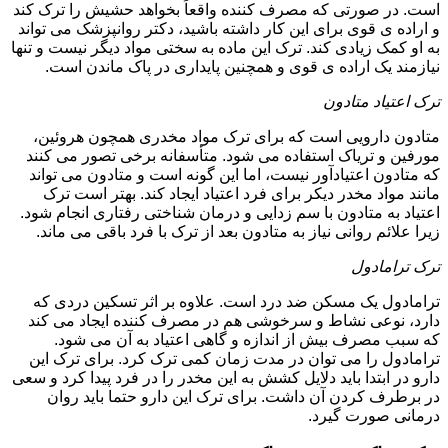
است. در صورتی که مصرف کننده واقعاً بخواهد حشیش را ترک کند
و اراده ی قوی برای این کار داشته باشید، دکتر روانپزشک می تواند
به او کمک زیادی کند. ترک این ماده به سختی مواد دیگر نیست و تنها
نیازمند یک اراده ی قوی و همچنین پایداری در پاک ماندن است.
ترک اعتیاد متادون
متادون دارویی است که برای ترک مواد مخدری همچون هروئین،
مورفین و تریاک استفاده می شود. متأسفانه برخی تصور می کنند
که متادون اعتیادآور نیست، اما این گونه است و متادون می تواند
مانند مواد مخدر دیکر برای فرد اعتیاد ایجاد کند. بهتر است ترک
اعتیاد به متادون با سم زدایی و درمان شناختی رفتاری انجام شود.
زیرا علائم روانی نیاز به متادون بعد از ترک با فرد باقی می ماند.
ترک ترامادول
ترامادول یک مسکن ضد درد است. علاوه بر اثر تسکین دردی که
دارد، نوعی نشاط و سرخوشی هم در مصرف کننده ایجاد می کند
که سبب مصرف بیش از اندازه و گاهی اعتیاد به آن می شود.
ترامادول را می توان در مدت زمان کمی ترک کرد. برای ترک این
دارو در ابتدا باید دلایل کشش به این مخدر را در فرد پیدا کرد و سعی
در برطرف کردن آن داشت. برای ترک این دارو حتما باید روان
درمانی صورت گیرد.