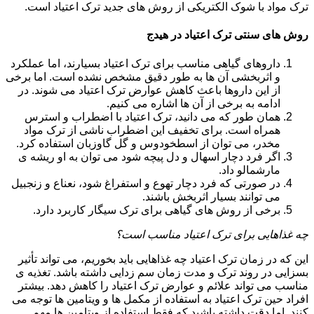
ترک مواد با شوک الکتریکی از روش های جدید ترک اعتیاد است.
روش های سنتی ترک اعتیاد در هیدج
داروهای گیاهی مناسب برای ترک اعتیاد بسیارند، اما عملکرد
و اثربخشی آن ها به طور دقیق مشخص نشده است. اما برخی
از این داروها باعث کاهش عوارض ترک اعتیاد می شوند. در
ادامه به برخی از آن ها اشاره می کنیم.
همان طور که می دانید، ترک اعتیاد با اضطراب و استرس
همراه است. برای تخفیف این اضطراب ناشی از ترک مواد
مخدر، می توان از اسطخودوس و گل گاوزبان استفاده کرد.
اگر فرد دچار اسهال و دل پیچه شود می توان به او ریشه ی
مارشمالو داد.
در صورتی که فرد دچار تهوع و استفراغ شود، نعناع و زنجبیل
می توانند بسیار اثربخش باشند.
برخی از روش های گیاهی برای ترک سیگار کاربرد دارد.
چه غذاهایی برای ترک اعتیاد مناسب است؟
این که در زمان ترک اعتیاد چه غذاهایی باید بخوریم، می تواند تأثیر
بسزایی در روند ترک و مدت زمان سم زدایی داشته باشد. تغذیه ی
مناسب می تواند علائم و عوارض ترک اعتیاد را کاهش دهد. بیشتر
افراد حین ترک اعتیاد به استفاده از مکمل ها و ویتامین ها توجه می
کنند. اما دقت داشته باشید که فقط استفاده از ویتامین ها مهم