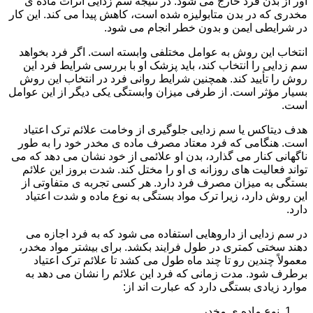
آور از بدن فرد خارج می شود. در نتیجه سم زدایی اثرات ماده ی
مخدری که در بدن متابولیزه شده است، کاهش پیدا می کند. این کار
در شرایطی ایمن و بدون خطر انجام می شود.
انتخاب این روش به عوامل مختلفی وابسته است. اگر فرد بخواهد
سم زدایی را انتخاب کند، باید پزشک او با بررسی شرایط فرد این
روش را تأیید کند. همچنین شرایط روانی فرد در انتخاب این روش
بسیار مؤثر است. از طرفی میزان وابستگی یکی دیگر از این عوامل
است.
هدف دیتاکس یا سم زدایی جلوگیری از وخامت علائم ترک اعتیاد
است. هنگامی که فرد معتاد مصرف ماده ی مخدر خود را به طور
ناگهانی کنار می گذارد، بدن او علائمی از خود نشان می دهد که می
تواند فعالیت های روزانه ی او را مختل کند. شدت بروز این علائم
بستگی به میزان مصرف فرد دارد. هر کسی تجربه ی متفاوتی از
این روش دارد، زیرا ترک مواد بستگی به نوع ماده و شدت اعتیاد
دارد.
در سم زدایی از داروهایی استفاده می شود که به فرد اجازه می
دهند سختی کمتری در طول فرایند بکشد. برای بیشتر مواد مخدر،
معمولاً چندین رو تا چند ماه طول می کشد تا علائم ترک اعتیاد
برطرف شود. مدت زمانی که فرد این علائم را نشان می دهد به
موارد زیادی بستگی دارد که عبارت اند از:
نوع ماده ی مخدر