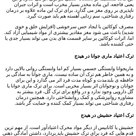
یعنی فاجعه. این ماده مخدر بسیار مخرب است و اثرات جبران
ناپذیری بر روی مغز می گذارد. برای ترک این ماده علاوه بر درمان
رفتاری شناختی، سم زدایی آهسته هم باید صورت گیرد.
مصرف کوکائین با ایجاد حس سرخوشی (افزایش خلق و خوی
شدید) باعث می شود مغز مقادیر بیشتری از مواد شیمیایی آزاد کند.
اما، اثرات کوکائین بر سایر قسمت های بدن می تواند بسیار جدی یا
حتی کشنده باشد.
ترک اعتیاد ماری جوانا در هیدج
ماریجوانا وابستگی جسمی بسیار کم اما وابستگی روانی بالایی دارد
و به همین خاطر هم ترک آن ساده نیست. ماری جوانا به سادگی بر
حافظه ی بلندمدت و کوتاه مدت فرد اثر می گذارد و این برای
جوانان و نوجوانان اثر بسیار مخربی است. برای ترک ماری جوانا یا
گل دارویی وجود ندارد و در واقع برای ترک گل، فرد بیشتر به
مشاوره روانپزشکی و کمک روانشناختی دارد. همچنین درمان
رفتاری شناختی می تواند بسیار کمک کننده و حمایت گر باشد.
ترک اعتیاد حشیش در هیدج
حشیش یا کانابیس از دیگر مواد محرک اعتیادآور است. از مهم ترین
قدم هایی که فرد برای ترک حشیش باید بردارد، داشتن آمادگی ذهنی