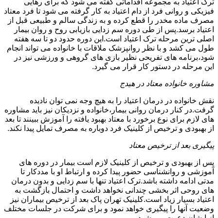
ترک اعتیاد به مجموعه اقداماتی گفته می شود که برای رهایی
فیزیکی و روانی فرد از دام اعتیاد به کار گرفته می شود تا فرد معتاد
مصرف ماده مخدر را قطع کرده و به زندگی سالم و طبیعی قبل از
اعتیاد برسد.پس از طی دوره سم زدایی بازیابی روح و روان بیمار
اصلی ترین مرحله ترک اعتیاد است.این دوره حدود دو تا سه هفته
طول می کشد و با نظر روانپزشک ملاقات با خانواده می تواند انجام
شود،برنامه های تفریحی نظیر بازی های گروهی و ورزشی نیز در
این مرحله در دستور کار قرار می گیرد.
مشاوره خانواده معتاد در هیدج
نقش خانواده در درمان اعتیاد را به هیچ وجه نمی توان نادیده
گرفت.در کنار درمان روانی بیمار،خانواده و نزدیکان نیز باید مشاوره
های لازم برای نوع برخورد با معتاد بهبود یافته را آموزش ببینند تا بعد
از بهبودی و ترخیص از کلینیک فرد دوباره به مصرف تمایل پیدا نکند.
پیگیری بعد از ترخیص معتاد
پس از بهبودی و ترخیص از کلینیک لازم است بیمار در دوره های
آموزشی و روانشناسی حضور پیدا کرده و ارتباط او با مددکار تا
مدتی ادامه داشته باشد.ترک اعتیاد تنها با سم زدایی و بدون درمان
های روحی اثر بخشی چندانی نخواهد داشت و احتمال بازگشت به
اعتیاد بسیار زیاد است.کلینیک تهران پاک بعد از ترخیص بیماران نیز
وضعیت آنها را پیگیری خواهد نمود و برای شرکت در جلسات مختلف
از ایشان دعوت می شود.