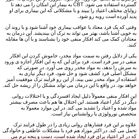
گسترده استفاده می شود. CBT به بیمار این امکان را می دهد تا
زوایای مختلف اعتیاد را ببیند و با مشکلاتی که این بیماری برای او
پدید آورده است روبه رو شود.
وقتی که یک فرد معتاد با عواقب بیماری خود آشنا شود و با روند آن
به خوبی آشنا باشد، بهتر می تواند به ترک آن بیندیشد. این درمان به
معتادان کمک می کند افکار منفی خود را بشناسند و با آن ها مقابله
کنند.
یکی از دلایل رفتن به سمت مواد مخدر، خاموش کردن این افکار
منفی در سر فرد است. فرد برای این که به این افکار اجازه ی ورود
به سرش را ندهد، به مواد مخدر روی می آورد. در صورتی که
مشکل اصلی فرد کشف شود و حل شود، فرد دیگر نیازی به
استفاده از مواد مخدر نمی بیند، از این رو فرایند ترک موفقیت آمیز
خواهد بود. در واقع با این درمان می تواند مشکل را از ریشه حل کند.
این افکار منفی معمولاً دلیل ایجاد افسردگی و یا اختلالات روانی
دیگر در کنار اعتیاد هستند. این اختلال ها هم باعث مصرف بیشتر
مواد شده و اعتیاد را تشدید می کند. در این موارد معمولا به
متخصص نورولوژی یا روانشناس نیاز است.
علاوه بر این فرد فشارهای روانی زیادی را در طول فرایند ترک
تحمل می کند. در اکثر موراد هم فرد با مشکلات عاطفی و خانوادگی
که در اثر اعتیاد برای فرد ایجاد شده است، دست و پنجه نرم می