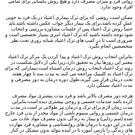
روانی فرد و میزان مصرف دارد و هیچ روش یکسانی برای تمامی
افراد وجود ندارد.
ممکن است روشی که برای ترک بیماری اعتیاد در یک فرد به خوبی
عمل کرده باشد،برای یک بیمار دیگر جواب عکس داشته باشد.باید
حتماً روش ترک اعتیاد پس از جلسات مشاوره بررسی و انتخاب
شود.توجه داشته باشید که ترک اعتیاد امری بسیار تخصصی است و
ضروری است تا در کمپ های ترک اعتیاد شبانه روزی تحت نظر
متخصصین انجام بگیرد.
بنابراین انتخاب روش ترک اعتیاد و پیدا کردن یک مرکز ترک اعتیاد
معتبر این روزها نیاز به تحقیق دارد،زیرا یکی از دلایل شکست در
روند ترک اعتیاد،انتخاب روش درمان اشتباه است،بیمارانی که برای
ترک اعتیاد به کلینیک مراجعه می کنند به مدت سه تا چهار هفته
تحت درمان قرار می گیرند،طول دوره درمان به دوز مصرفی و
مدت اعتیاد بستگی دارد.
هرچه دوز مصرف بالاتر باشد و فرد مدت بیشتری مواد مصرف
کرده باشد صدمات جسمی و روحی بیشتری دیده است،بنابراین
مدت زمان لازم برای ترک و درمان نیز طولانی تر است.در مدت
درمان جسمی و روانی سموم ناشی از مواد مخدر از بدن فرد خارج
شده (سم زدایی) و بیمار به زندگی بدون مصرف مواد عادت می
کند.در این دوره با درمان های روانشناسی و مشاوره فرد مهارت
های زندگی را بازمی آموزد تا در آینده بتواند بدون مشکل در کنار