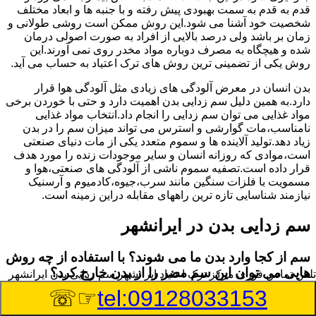
قدم به قدم به سمت بهبودی پیش رفته و با جنبه ها و ابعاد مختلف
شخصیت خود آشنا می شود.این روش ممکن است روشی طولانی و
زمان بر باشد ولی درصد بالایی از افراد به صورت اصولی درمان
شده و هیچگاه به مصرف دوباره مواد مخدر روی نمی آورند.این
روش یکی از تضمینی ترین روش های ترک اعتیاد به حساب می آید.
بدن انسان در معرض آلودگی های زیادی مثل آلودگی هوا قرار
دارد.به همین دلیل سم زدایی بدن اهمیت دارد و حتی با خوردن برخی
مواد غذایی می توان سم زدایی را انجام داد.انتخاب مواد غذایی
نامناسب،مات گوارشی و استرس می تواند میزان سم را در بدن
زیاد دهد.تولید آلاینده ها و سموم متعدد یکی از مات دنیای صنعتی
است،موادی که روزانه انسان و سایر موجودات زنده را مورد هدف
قرار داده است.تصفیه سموم ناشی از آلودگی های صنعتی،هوا و
مسمویت با فلزات سنگین مانند سرب،جیوه،کادمیوم و آرسنیک
نیازمند شناسایی تازه ترین راههای مقابله دراین زمینه است.
سم زدایی بدن در ایرانشهر
سم از کجا وارد بدن ما می شوند؟ با استفاده از چه روش
هایی می توان این سم مضر را از بدن خارج کرد؟
تلفن تماس فوری
مرکز ترک اعتیاد ایرانشهر,سم زدایی بدن ایرانشهر
☞☏
tel:09128033153
بطور کلی سم موجود در بدن به دو گروه عمده تقسیم می
شوند.بخش بزرگی از این سموم مثل مواد به جا مانده از سموم