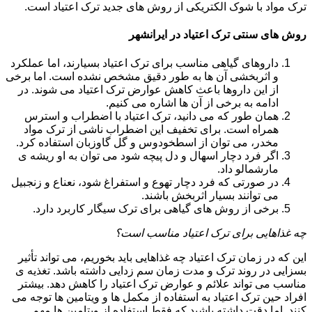
ترک مواد با شوک الکتریکی از روش های جدید ترک اعتیاد است.
روش های سنتی ترک اعتیاد در ایرانشهر
داروهای گیاهی مناسب برای ترک اعتیاد بسیارند، اما عملکرد
و اثربخشی آن ها به طور دقیق مشخص نشده است. اما برخی
از این داروها باعث کاهش عوارض ترک اعتیاد می شوند. در
ادامه به برخی از آن ها اشاره می کنیم.
همان طور که می دانید، ترک اعتیاد با اضطراب و استرس
همراه است. برای تخفیف این اضطراب ناشی از ترک مواد
مخدر، می توان از اسطخودوس و گل گاوزبان استفاده کرد.
اگر فرد دچار اسهال و دل پیچه شود می توان به او ریشه ی
مارشمالو داد.
در صورتی که فرد دچار تهوع و استفراغ شود، نعناع و زنجبیل
می توانند بسیار اثربخش باشند.
برخی از روش های گیاهی برای ترک سیگار کاربرد دارد.
چه غذاهایی برای ترک اعتیاد مناسب است؟
این که در زمان ترک اعتیاد چه غذاهایی باید بخوریم، می تواند تأثیر
بسزایی در روند ترک و مدت زمان سم زدایی داشته باشد. تغذیه ی
مناسب می تواند علائم و عوارض ترک اعتیاد را کاهش دهد. بیشتر
افراد حین ترک اعتیاد به استفاده از مکمل ها و ویتامین ها توجه می
کنند. اما دقت داشته باشید که فقط استفاده از ویتامین ها مهم