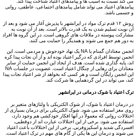
می کند نسبت به آسیب ها و پیامدهای اعتیاد شناخت پیدا کند.
پیامدهای اعتیاد می تواند شامل پیامدهای اجتماعی، عاطفی، روانی
و جسمی باشد.
روش ۱۲ قدم ترک مواد در ایرانشهر با پذیرش آغاز می شود و بعد از
آن نوبت تسلیم شدن به یک قدرت بالاتر است. بعد از آن نوبت به
مشارکت پیوسته در ملاقات های گروهی است. در این گروه ها افراد
به دور هم جمع می شوند و همدیگر را حمایت می کنند.
انجمن معتادان گمنام یا NA یک نهاد خودجوش و مردمی است. این
انجمن توسط افرادی که درگیر اعتیاد بوده اند و از آن نجات پیدا کره
اند، پایه گذاری شده است. هدف از ایجاد این انجمن حمایت از سایر
معتادان برای رهایی از چنگال اعتیاد است. عضویت در جلسات NA
این انجمن رایگان است و هر کسی که بخواهد از شر اعتیاد نجات پیدا
کند، می تواند در این گردهمایی ها شرکت کند.
ترک اعتیاد با شوک درمانی در ایرانشهر
در درمان اعتیاد با شوک، از شوک الکتریکی با ولتاژهای متغیر بر
روی مغز استفاده می شود. شوک الکتریکی برای درمان بسیاری از
اختلالات روانی که معمولاً در آنها افکار خودکشی هم وجود دارد،
استفاده می شود. برخی از این اختلالات عبارت اند از دوقطبی،
افسردگی شدید و اسکیزوفرنی. برخی از این اختلالات باعث اعتیاد
می شوند و درمان این ها یکی از گام های مهم در ترک اعتیاد است.