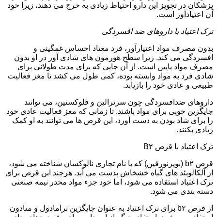
پزشکان در تجویز این دارو احتیاط زیادی به خرج می دهند، زیرا خود
آن اعتیادآور است.
ترک اعتیاد با داروهای ضد افسردگی
بدون مصرف مواد اعتیارآور، فرد معتاد احساس غمگینی و
افسردگی می کند. زیرا سطح هورمون های شادی آور در او بدون
مصرف مواد پایین است. از آن جایی که برای مدت طولانی برای
شادی فرد به مواد وابسته بوده، کمی طول می کشد تا مغز فعالیت
طبیعی و عادی خود را بازیابد.
داروهای ضدافسردگی چون سرترالین و فلوکستین، می توانند
جایگزین خوبی برای مواد باشند. تا زمانی که مغز فعالیت عادی خود
را برای شاد بودن به دست آورد، این قرص ها می توانند به او کمک
زیادی بکنند.
ترک اعتیاد با قرص B۲
قرص b۲ (بوپرنورفین) که با نام تجاری نالوکسان شناخته می شود،
از آلکالویئد های گیاه خشخاش بدست می آید. هرچند این قرص برای
ترک اعتیاد استفاده می شود، اما خود جزء مواد مخدر نیمه صنعتی
دسته بندی می شود.
از قرص b۲ برای ترک اعتیاد به عنوان جایگزین ترامادول و متادون