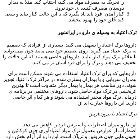
را تحریک به مصرف مواد می کند، اجتناب کند. مثلا به دیدار
دوستان مصرف کننده ی خود نرود.
کنار آمدن: فرد باید یاد بگیرد که با این حالت کنار بیاید و سعی
کند خُلق خود را بهبود ببخشد.
ترک اعتیاد به وسیله ی دارو در ایرانشهر
داروها ترک اعتیاد را تسهیل می کنند. بسیاری از افرادی که تصمیم
به ترک اعتیاد می گیرند، روی تصمیم خود نمی مانند چون نمی توانند
با علائم ترک مواد کنار بیایند. داروهای خاصی هستند که این حالات را
تخفیف می دهند و ترک را برای فرد آسان تر می کنند.
داروهایی که برای ترک اعتیاد استفاده می شوند ممکن است برای
بیماران سرپایی و یا بیماران بستری شده در مراکز ترک اعتیاد تجویز
شوند. دوز مناسب هر بیمار با بیمار دیگر متفاوت است تا بهترین
اثربخشی در ترک مواد حاصل شود. داروهای مختلفی در برنامه ی
درمانی ترک مواد مخدر استفاده می شوند و هر کدام اثر خاصی
دارند. این داروها عبارت اند از:
ترک اعتیاد با بنزودیازپین
این دارو میزان اضطراب و استرس فرد را کاهش می دهد.
اضطراب از عوارض معمول ترک مواد اعتیادآوری چون کوکائین و
افیون هایی چون هروئین و تریاک است. این دارو اثر آرام بخش دارد.