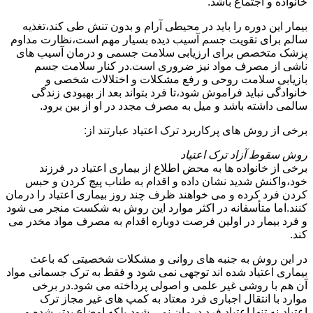
خانواده و اجتماع باشد.
بیمار این دوره را باید در محیطی آرام و بدون تنش طی کند،تغذیه
سالم برای تقویت جسم آسیب دیده بسیار مهم است،نظارت مداوم
پزشک متخصص برای ارزیابی سلامت جسمی و درمان آسیب های
ناشی از مصرف مواد نیز ضروری است.در کنار سلامت جسم
بازیابی سلامت روحی و رفع مشکلات و اختلالات شخصی و
خانوادگی نباید فراموش شود،تا فرد بتواند بعد از بهبودی زندگی
سالمی داشته باشد و میل به مصرف مجدد در او از بین برود.
برخی از روش های پرکاربرد ترک اعتیاد عبارتند از:
روش سقوط آزاد ترک اعتیاد
برخی از خانواده ها به محض اطلاع از بیماری اعتیاد در فرزند
خود،واکنش شدید نشان داده و اقدام به طناب پیچ کردن و حبس
کردن فرد کرده و می خواهند ظرف چند روز بیماری اعتیاد را درمان
کنند.اما متأسفانه در اکثر موارد این روش به شکست منجر می شود
و فرد بیمار در اولین فرصت دوباره اقدام به مصرف مواد مخدر می
کند.
در این روش به جنبه های روانی و مشکلات شخصیتی که باعث
بیماری اعتیاد شده اند توجهی نمی شود و فقط به ترک جسمانی مواد
آن هم با روشی غیر علمی و اصولی پرداخته می شود.در برخی
موارد با انتقال اجباری فرد معتاد به کمپ های غیر مجاز ترک
اعتیاد،نه تنها اعتیاد فرد درمان نمی شود،بلکه اوضاع بدتر شده و