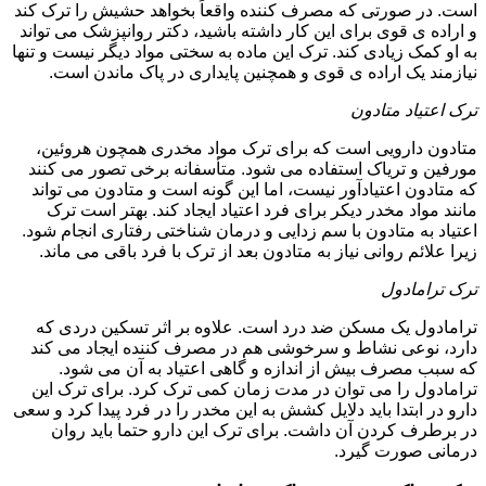
است. در صورتی که مصرف کننده واقعاً بخواهد حشیش را ترک کند
و اراده ی قوی برای این کار داشته باشید، دکتر روانپزشک می تواند
به او کمک زیادی کند. ترک این ماده به سختی مواد دیگر نیست و تنها
نیازمند یک اراده ی قوی و همچنین پایداری در پاک ماندن است.
ترک اعتیاد متادون
متادون دارویی است که برای ترک مواد مخدری همچون هروئین،
مورفین و تریاک استفاده می شود. متأسفانه برخی تصور می کنند
که متادون اعتیادآور نیست، اما این گونه است و متادون می تواند
مانند مواد مخدر دیکر برای فرد اعتیاد ایجاد کند. بهتر است ترک
اعتیاد به متادون با سم زدایی و درمان شناختی رفتاری انجام شود.
زیرا علائم روانی نیاز به متادون بعد از ترک با فرد باقی می ماند.
ترک ترامادول
ترامادول یک مسکن ضد درد است. علاوه بر اثر تسکین دردی که
دارد، نوعی نشاط و سرخوشی هم در مصرف کننده ایجاد می کند
که سبب مصرف بیش از اندازه و گاهی اعتیاد به آن می شود.
ترامادول را می توان در مدت زمان کمی ترک کرد. برای ترک این
دارو در ابتدا باید دلایل کشش به این مخدر را در فرد پیدا کرد و سعی
در برطرف کردن آن داشت. برای ترک این دارو حتما باید روان
درمانی صورت گیرد.