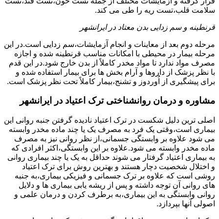
قرار گرفته و آزمایشات مختلف از جمله تست خون،تست قند،تست
سلامت قلب،تست ریه را طی می کند.
قرنطینه و سم زدایی بدن معتاد در ایرانشهر
مرحله دوم بعد از معاینات و انجام آزمایشات،سم زدایی است.در این
مرحله بیمار در محیطی با امکانات مناسب قرنطینه شده و اجازه
مصرف مواد ندارد تا مواد مخدر کاملاً از بدن خارج شود.در این قدم
با نظر پزشک از داروها و آرام بخش ها برای بیمار استفاده شده و
برای پیشگیری از اُوردوز و تشنج،بیمار کاملاً تحت نظر پزشک است.
مشاوره و درمان روانشناختی ترک اعتیاد در ایرانشهر
اصلی ترین دلیل شکست در ترک اعتیاد نادیده گرفتن جنبه روانی این
بیماری است،وقتی یک فرد به مصرف یک یا چند ماده مخدر وابسته
می شود علاوه بر وابستگی جسمانی،از نظر روانی نیز به مصرف
ماده مخدر وابسته می شود.علاوه بر این وابستگی،اکثر افرادی که
به بیماری اعتیاد گرفتار می شوند حداقل به یک یا چند بیماری روانی
و اختلال شخصیت دچار هستند و بهترین روش برای ترک اعتیاد
روشی است که علاوه بر ترک جسمانی و فیزیکی بیماری،به جنبه
های روانی آن توجه داشته و پس از ریشه یابی بیماری ها و دلایل
روانی وابستگی به این بیماری،به برطرف کردن و درمان علمی و
اصولی آنها بپردازد.