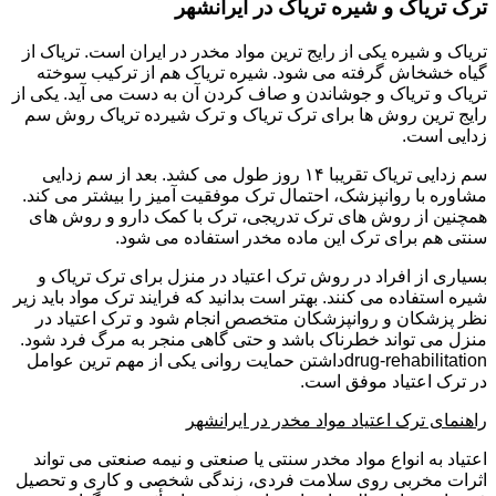
ترک تریاک و شیره تریاک در ایرانشهر
تریاک و شیره یکی از رایج ترین مواد مخدر در ایران است. تریاک از
گیاه خشخاش گرفته می شود. شیره تریاک هم از ترکیب سوخته
تریاک و تریاک و جوشاندن و صاف کردن آن به دست می آید. یکی از
رایج ترین روش ها برای ترک تریاک و ترک شیرده تریاک روش سم
زدایی است.
سم زدایی تریاک تقریبا ۱۴ روز طول می کشد. بعد از سم زدایی
مشاوره با روانپزشک، احتمال ترک موفقیت آمیز را بیشتر می کند.
همچنین از روش های ترک تدریجی، ترک با کمک دارو و روش های
سنتی هم برای ترک این ماده مخدر استفاده می شود.
بسیاری از افراد در روش ترک اعتیاد در منزل برای ترک تریاک و
شیره استفاده می کنند. بهتر است بدانید که فرایند ترک مواد باید زیر
نظر پزشکان و روانپزشکان متخصص انجام شود و ترک اعتیاد در
منزل می تواند خطرناک باشد و حتی گاهی منجر به مرگ فرد شود.
drug-rehabilitationداشتن حمایت روانی یکی از مهم ترین عوامل
در ترک اعتیاد موفق است.
راهنمای ترک اعتیاد مواد مخدر در ایرانشهر
اعتیاد به انواع مواد مخدر سنتی یا صنعتی و نیمه صنعتی می تواند
اثرات مخربی روی سلامت فردی، زندگی شخصی و کاری و تحصیل