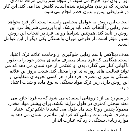
آور از بدن فرد خارج می شود. در نتیجه سم زدایی اثرات ماده ی
مخدری که در بدن متابولیزه شده است، کاهش پیدا می کند. این کار
در شرایطی ایمن و بدون خطر انجام می شود.
انتخاب این روش به عوامل مختلفی وابسته است. اگر فرد بخواهد
سم زدایی را انتخاب کند، باید پزشک او با بررسی شرایط فرد این
روش را تأیید کند. همچنین شرایط روانی فرد در انتخاب این روش
بسیار مؤثر است. از طرفی میزان وابستگی یکی دیگر از این عوامل
است.
هدف دیتاکس یا سم زدایی جلوگیری از وخامت علائم ترک اعتیاد
است. هنگامی که فرد معتاد مصرف ماده ی مخدر خود را به طور
ناگهانی کنار می گذارد، بدن او علائمی از خود نشان می دهد که می
تواند فعالیت های روزانه ی او را مختل کند. شدت بروز این علائم
بستگی به میزان مصرف فرد دارد. هر کسی تجربه ی متفاوتی از
این روش دارد، زیرا ترک مواد بستگی به نوع ماده و شدت اعتیاد
دارد.
در سم زدایی از داروهایی استفاده می شود که به فرد اجازه می
دهند سختی کمتری در طول فرایند بکشد. برای بیشتر مواد مخدر،
معمولاً چندین رو تا چند ماه طول می کشد تا علائم ترک اعتیاد
برطرف شود. مدت زمانی که فرد این علائم را نشان می دهد به
موارد زیادی بستگی دارد که عبارت اند از:
نوع ماده ی مخدر