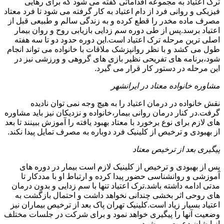
ترک اعتیاد به مجموعه اقداماتی گفته می شود که برای رهایی
فیزیکی و روانی فرد از دام اعتیاد به کار گرفته می شود تا فرد معتاد
مصرف ماده مخدر را قطع کرده و به زندگی سالم و طبیعی قبل از
اعتیاد برسد.پس از طی دوره سم زدایی بازیابی روح و روان بیمار
اصلی ترین مرحله ترک اعتیاد است.این دوره حدود دو تا سه هفته
طول می کشد و با نظر روانپزشک ملاقات با خانواده می تواند انجام
شود،برنامه های تفریحی نظیر بازی های گروهی و ورزشی نیز در
این مرحله در دستور کار قرار می گیرد.
مشاوره خانواده معتاد در ایرانشهر
نقش خانواده در درمان اعتیاد را به هیچ وجه نمی توان نادیده
گرفت.در کنار درمان روانی بیمار،خانواده و نزدیکان نیز باید مشاوره
های لازم برای نوع برخورد با معتاد بهبود یافته را آموزش ببینند تا بعد
از بهبودی و ترخیص از کلینیک فرد دوباره به مصرف تمایل پیدا نکند.
پیگیری بعد از ترخیص معتاد
پس از بهبودی و ترخیص از کلینیک لازم است بیمار در دوره های
آموزشی و روانشناسی حضور پیدا کرده و ارتباط او با مددکار تا
مدتی ادامه داشته باشد.ترک اعتیاد تنها با سم زدایی و بدون درمان
های روحی اثر بخشی چندانی نخواهد داشت و احتمال بازگشت به
اعتیاد بسیار زیاد است.کلینیک تهران پاک بعد از ترخیص بیماران نیز
وضعیت آنها را پیگیری خواهد نمود و برای شرکت در جلسات مختلف
از ایشان دعوت می شود.