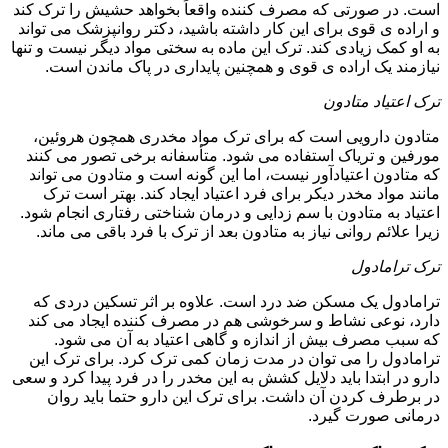
است. در صورتی که مصرف کننده واقعاً بخواهد حشیش را ترک کند
و اراده ی قوی برای این کار داشته باشید، دکتر روانپزشک می تواند
به او کمک زیادی کند. ترک این ماده به سختی مواد دیگر نیست و تنها
نیازمند یک اراده ی قوی و همچنین پایداری در پاک ماندن است.
ترک اعتیاد متادون
متادون دارویی است که برای ترک مواد مخدری همچون هروئین،
مورفین و تریاک استفاده می شود. متأسفانه برخی تصور می کنند
که متادون اعتیادآور نیست، اما این گونه است و متادون می تواند
مانند مواد مخدر دیکر برای فرد اعتیاد ایجاد کند. بهتر است ترک
اعتیاد به متادون با سم زدایی و درمان شناختی رفتاری انجام شود.
زیرا علائم روانی نیاز به متادون بعد از ترک با فرد باقی می ماند.
ترک ترامادول
ترامادول یک مسکن ضد درد است. علاوه بر اثر تسکین دردی که
دارد، نوعی نشاط و سرخوشی هم در مصرف کننده ایجاد می کند
که سبب مصرف بیش از اندازه و گاهی اعتیاد به آن می شود.
ترامادول را می توان در مدت زمان کمی ترک کرد. برای ترک این
دارو در ابتدا باید دلایل کشش به این مخدر را در فرد پیدا کرد و سعی
در برطرف کردن آن داشت. برای ترک این دارو حتما باید روان
درمانی صورت گیرد.