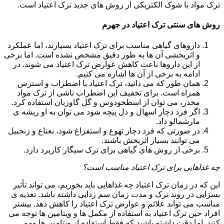
ترک مواد با شوک الکتریکی از روش های جدید ترک اعتیاد است.
روش های سنتی ترک اعتیاد در جهرم
داروهای گیاهی مناسب برای ترک اعتیاد بسیارند، اما عملکرد
و اثربخشی آن ها به طور دقیق مشخص نشده است. اما برخی
از این داروها باعث کاهش عوارض ترک اعتیاد می شوند. در
ادامه به برخی از آن ها اشاره می کنیم.
همان طور که می دانید، ترک اعتیاد با اضطراب و استرس
همراه است. برای تخفیف این اضطراب ناشی از ترک مواد
مخدر، می توان از اسطخودوس و گل گاوزبان استفاده کرد.
اگر فرد دچار اسهال و دل پیچه شود می توان به او ریشه ی
مارشمالو داد.
در صورتی که فرد دچار تهوع و استفراغ شود، نعناع و زنجبیل
می توانند بسیار اثربخش باشند.
برخی از روش های گیاهی برای ترک سیگار کاربرد دارد.
چه غذاهایی برای ترک اعتیاد مناسب است؟
این که در زمان ترک اعتیاد چه غذاهایی باید بخوریم، می تواند تأثیر
بسزایی در روند ترک و مدت زمان سم زدایی داشته باشد. تغذیه ی
مناسب می تواند علائم و عوارض ترک اعتیاد را کاهش دهد. بیشتر
افراد حین ترک اعتیاد به استفاده از مکمل ها و ویتامین ها توجه می
کنند. اما دقت داشته باشید که فقط استفاده از ویتامین ها مهم