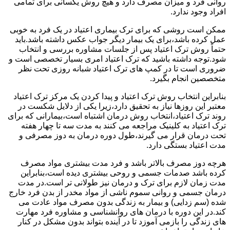
روانی فرد و میزان مصرف دارد و هیچ روش یکسانی برای تمامی
افراد وجود ندارد.
ممکن است روشی که برای ترک بیماری اعتیاد در یک فرد به خوبی
عمل کرده باشد،برای یک بیمار دیگر جواب عکس داشته باشد.باید
حتماً روش ترک اعتیاد پس از جلسات مشاوره بررسی و انتخاب
شود.توجه داشته باشید که ترک اعتیاد امری بسیار تخصصی است و
ضروری است تا در کمپ های ترک اعتیاد شبانه روزی تحت نظر
متخصصین انجام بگیرد.
بنابراین انتخاب روش ترک اعتیاد و پیدا کردن یک مرکز ترک اعتیاد
معتبر این روزها نیاز به تحقیق دارد،زیرا یکی از دلایل شکست در
روند ترک اعتیاد،انتخاب روش درمان اشتباه است،بیمارانی که برای
ترک اعتیاد به کلینیک مراجعه می کنند به مدت سه تا چهار هفته
تحت درمان قرار می گیرند،طول دوره درمان به دوز مصرفی و
مدت اعتیاد بستگی دارد.
هرچه دوز مصرف بالاتر باشد و فرد مدت بیشتری مواد مصرف
کرده باشد صدمات جسمی و روحی بیشتری دیده است،بنابراین
مدت زمان لازم برای ترک و درمان نیز طولانی تر است.در مدت
درمان جسمی و روانی سموم ناشی از مواد مخدر از بدن فرد خارج
شده (سم زدایی) و بیمار به زندگی بدون مصرف مواد عادت می
کند.در این دوره با درمان های روانشناسی و مشاوره فرد مهارت
های زندگی را بازمی آموزد تا در آینده بتواند بدون مشکل در کنار