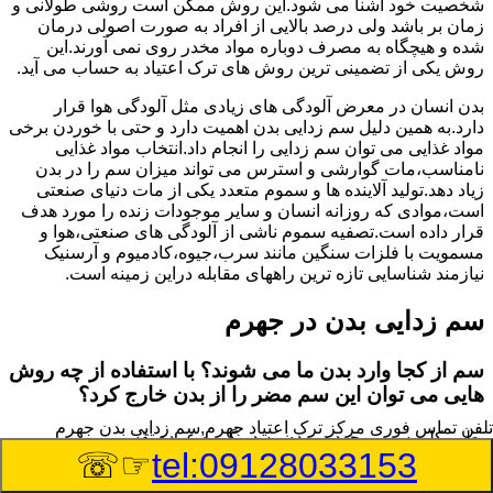
شخصیت خود آشنا می شود.این روش ممکن است روشی طولانی و
زمان بر باشد ولی درصد بالایی از افراد به صورت اصولی درمان
شده و هیچگاه به مصرف دوباره مواد مخدر روی نمی آورند.این
روش یکی از تضمینی ترین روش های ترک اعتیاد به حساب می آید.
بدن انسان در معرض آلودگی های زیادی مثل آلودگی هوا قرار
دارد.به همین دلیل سم زدایی بدن اهمیت دارد و حتی با خوردن برخی
مواد غذایی می توان سم زدایی را انجام داد.انتخاب مواد غذایی
نامناسب،مات گوارشی و استرس می تواند میزان سم را در بدن
زیاد دهد.تولید آلاینده ها و سموم متعدد یکی از مات دنیای صنعتی
است،موادی که روزانه انسان و سایر موجودات زنده را مورد هدف
قرار داده است.تصفیه سموم ناشی از آلودگی های صنعتی،هوا و
مسمویت با فلزات سنگین مانند سرب،جیوه،کادمیوم و آرسنیک
نیازمند شناسایی تازه ترین راههای مقابله دراین زمینه است.
سم زدایی بدن در جهرم
سم از کجا وارد بدن ما می شوند؟ با استفاده از چه روش
هایی می توان این سم مضر را از بدن خارج کرد؟
تلفن تماس فوری
مرکز ترک اعتیاد جهرم,سم زدایی بدن جهرم
بطور کلی سم موجود در بدن به دو گروه عمده تقسیم می
☞☏
tel:09128033153
شوند.بخش بزرگی از این سموم مثل مواد به جا مانده از سموم
گیاهی و آفت کش ها،فلزات سنگین ناشی از آلودگی هوا،انواع