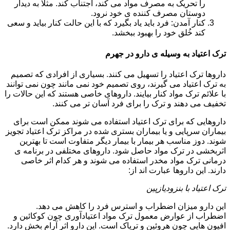
را تحریک به مصرف مواد می کند، اجتناب کند. مثلا به دیدار
دوستان مصرف کننده ی خود نرود.
کنار آمدن: فرد باید یاد بگیرد که با این حالت کنار بیاید و سعی
کند خُلق خود را بهبود ببخشد.
ترک اعتیاد به وسیله ی دارو در جهرم
داروها ترک اعتیاد را تسهیل می کنند. بسیاری از افرادی که تصمیم
به ترک اعتیاد می گیرند، روی تصمیم خود نمی مانند چون نمی توانند
با علائم ترک مواد کنار بیایند. داروهای خاصی هستند که این حالات را
تخفیف می دهند و ترک را برای فرد آسان تر می کنند.
داروهایی که برای ترک اعتیاد استفاده می شوند ممکن است برای
بیماران سرپایی و یا بیماران بستری شده در مراکز ترک اعتیاد تجویز
شوند. دوز مناسب هر بیمار با بیمار دیگر متفاوت است تا بهترین
اثربخشی در ترک مواد حاصل شود. داروهای مختلفی در برنامه ی
درمانی ترک مواد مخدر استفاده می شوند و هر کدام اثر خاصی
دارند. این داروها عبارت اند از:
ترک اعتیاد با بنزودیازپین
این دارو میزان اضطراب و استرس فرد را کاهش می دهد.
اضطراب از عوارض معمول ترک مواد اعتیادآوری چون کوکائین و
افیون هایی چون هروئین و تریاک است. این دارو اثر آرام بخش دارد.