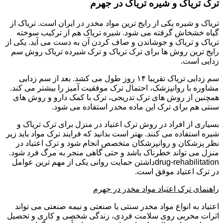
ترک تریاک و شیره تریاک در جهرم
تریاک و شیره یکی از رایج ترین مواد مخدر در ایران است. تریاک از
گیاه خشخاش گرفته می شود. شیره تریاک هم از ترکیب سوخته
تریاک و تریاک و جوشاندن و صاف کردن آن به دست می آید. یکی از
رایج ترین روش ها برای ترک تریاک و ترک شیرده تریاک روش سم
زدایی است.
سم زدایی تریاک تقریبا ۱۴ روز طول می کشد. بعد از سم زدایی
مشاوره با روانپزشک، احتمال ترک موفقیت آمیز را بیشتر می کند.
همچنین از روش های ترک تدریجی، ترک با کمک دارو و روش های
سنتی هم برای ترک این ماده مخدر استفاده می شود.
بسیاری از افراد در روش ترک اعتیاد در منزل برای ترک تریاک و
شیره استفاده می کنند. بهتر است بدانید که فرایند ترک مواد باید زیر
نظر پزشکان و روانپزشکان متخصص انجام شود و ترک اعتیاد در
منزل می تواند خطرناک باشد و حتی گاهی منجر به مرگ فرد شود.
drug-rehabilitationداشتن حمایت روانی یکی از مهم ترین عوامل
در ترک اعتیاد موفق است.
راهنمای ترک اعتیاد مواد مخدر در جهرم
اعتیاد به انواع مواد مخدر سنتی یا صنعتی و نیمه صنعتی می تواند
اثرات مخربی روی سلامت فردی، زندگی شخصی و کاری و تحصیل