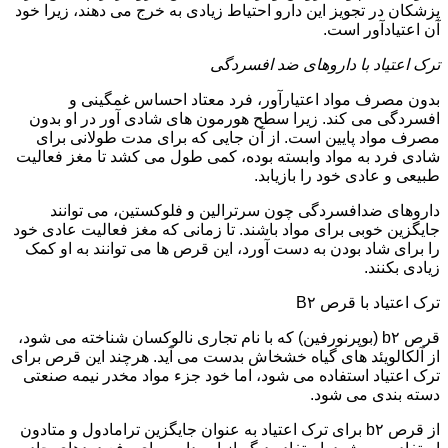
پزشکان در تجویز این دارو احتیاط زیادی به خرج می دهند، زیرا خود
آن اعتیادآور است.
ترک اعتیاد با داروهای ضد افسردگی
بدون مصرف مواد اعتیارآور، فرد معتاد احساس غمگینی و
افسردگی می کند. زیرا سطح هورمون های شادی آور در او بدون
مصرف مواد پایین است. از آن جایی که برای مدت طولانی برای
شادی فرد به مواد وابسته بوده، کمی طول می کشد تا مغز فعالیت
طبیعی و عادی خود را بازیابد.
داروهای ضدافسردگی چون سرترالین و فلوکستین، می توانند
جایگزین خوبی برای مواد باشند. تا زمانی که مغز فعالیت عادی خود
را برای شاد بودن به دست آورد، این قرص ها می توانند به او کمک
زیادی بکنند.
ترک اعتیاد با قرص B۲
قرص b۲ (بوپرنورفین) که با نام تجاری نالوکسان شناخته می شود،
از آلکالویئد های گیاه خشخاش بدست می آید. هرچند این قرص برای
ترک اعتیاد استفاده می شود، اما خود جزء مواد مخدر نیمه صنعتی
دسته بندی می شود.
از قرص b۲ برای ترک اعتیاد به عنوان جایگزین ترامادول و متادون