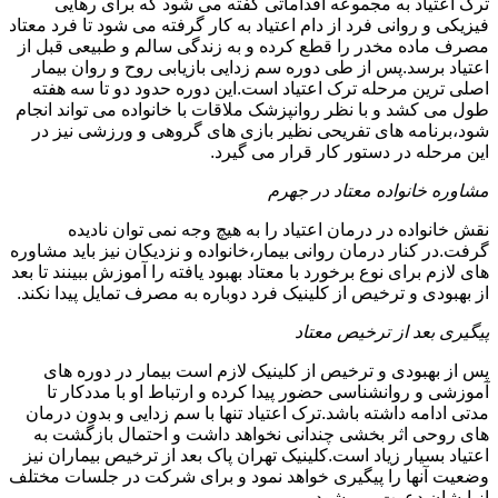
ترک اعتیاد به مجموعه اقداماتی گفته می شود که برای رهایی
فیزیکی و روانی فرد از دام اعتیاد به کار گرفته می شود تا فرد معتاد
مصرف ماده مخدر را قطع کرده و به زندگی سالم و طبیعی قبل از
اعتیاد برسد.پس از طی دوره سم زدایی بازیابی روح و روان بیمار
اصلی ترین مرحله ترک اعتیاد است.این دوره حدود دو تا سه هفته
طول می کشد و با نظر روانپزشک ملاقات با خانواده می تواند انجام
شود،برنامه های تفریحی نظیر بازی های گروهی و ورزشی نیز در
این مرحله در دستور کار قرار می گیرد.
مشاوره خانواده معتاد در جهرم
نقش خانواده در درمان اعتیاد را به هیچ وجه نمی توان نادیده
گرفت.در کنار درمان روانی بیمار،خانواده و نزدیکان نیز باید مشاوره
های لازم برای نوع برخورد با معتاد بهبود یافته را آموزش ببینند تا بعد
از بهبودی و ترخیص از کلینیک فرد دوباره به مصرف تمایل پیدا نکند.
پیگیری بعد از ترخیص معتاد
پس از بهبودی و ترخیص از کلینیک لازم است بیمار در دوره های
آموزشی و روانشناسی حضور پیدا کرده و ارتباط او با مددکار تا
مدتی ادامه داشته باشد.ترک اعتیاد تنها با سم زدایی و بدون درمان
های روحی اثر بخشی چندانی نخواهد داشت و احتمال بازگشت به
اعتیاد بسیار زیاد است.کلینیک تهران پاک بعد از ترخیص بیماران نیز
وضعیت آنها را پیگیری خواهد نمود و برای شرکت در جلسات مختلف
از ایشان دعوت می شود.