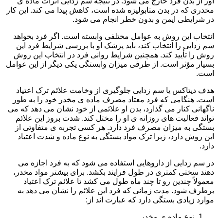
آور از بدن فرد خارج می شود. در نتیجه سم زدایی اثرات ماده ی
مخدری که در بدن متابولیزه شده است، کاهش پیدا می کند. این کار
در شرایطی ایمن و بدون خطر انجام می شود.
انتخاب این روش به عوامل مختلفی وابسته است. اگر فرد بخواهد
سم زدایی را انتخاب کند، باید پزشک او با بررسی شرایط فرد این
روش را تأیید کند. همچنین شرایط روانی فرد در انتخاب این روش
بسیار مؤثر است. از طرفی میزان وابستگی یکی دیگر از این عوامل
است.
هدف دیتاکس یا سم زدایی جلوگیری از وخامت علائم ترک اعتیاد
است. هنگامی که فرد معتاد مصرف ماده ی مخدر خود را به طور
ناگهانی کنار می گذارد، بدن او علائمی از خود نشان می دهد که می
تواند فعالیت های روزانه ی او را مختل کند. شدت بروز این علائم
بستگی به میزان مصرف فرد دارد. هر کسی تجربه ی متفاوتی از
این روش دارد، زیرا ترک مواد بستگی به نوع ماده و شدت اعتیاد
دارد.
در سم زدایی از داروهایی استفاده می شود که به فرد اجازه می
دهند سختی کمتری در طول فرایند بکشد. برای بیشتر مواد مخدر،
معمولاً چندین رو تا چند ماه طول می کشد تا علائم ترک اعتیاد
برطرف شود. مدت زمانی که فرد این علائم را نشان می دهد به
موارد زیادی بستگی دارد که عبارت اند از:
نوع ماده ی مخدر