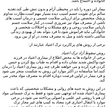
خانواده و اجتماع باشد.
بیمار این دوره را باید در محیطی آرام و بدون تنش طی کند،تغذیه
سالم برای تقویت جسم آسیب دیده بسیار مهم است،نظارت مداوم
پزشک متخصص برای ارزیابی سلامت جسمی و درمان آسیب های
ناشی از مصرف مواد نیز ضروری است.در کنار سلامت جسم
بازیابی سلامت روحی و رفع مشکلات و اختلالات شخصی و
خانوادگی نباید فراموش شود،تا فرد بتواند بعد از بهبودی زندگی
سالمی داشته باشد و میل به مصرف مجدد در او از بین برود.
برخی از روش های پرکاربرد ترک اعتیاد عبارتند از:
روش سقوط آزاد ترک اعتیاد
برخی از خانواده ها به محض اطلاع از بیماری اعتیاد در فرزند
خود،واکنش شدید نشان داده و اقدام به طناب پیچ کردن و حبس
کردن فرد کرده و می خواهند ظرف چند روز بیماری اعتیاد را درمان
کنند.اما متأسفانه در اکثر موارد این روش به شکست منجر می شود
و فرد بیمار در اولین فرصت دوباره اقدام به مصرف مواد مخدر می
کند.
در این روش به جنبه های روانی و مشکلات شخصیتی که باعث
بیماری اعتیاد شده اند توجهی نمی شود و فقط به ترک جسمانی مواد
آن هم با روشی غیر علمی و اصولی پرداخته می شود.در برخی
موارد با انتقال اجباری فرد معتاد به کمپ های غیر مجاز ترک
اعتیاد،نه تنها اعتیاد فرد درمان نمی شود،بلکه اوضاع بدتر شده و