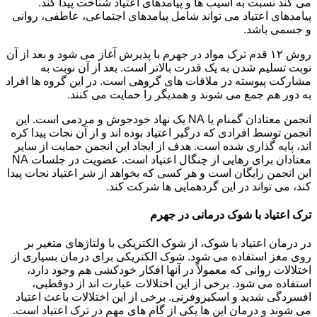
می کند نسبت به آسیب ها و پیامدهای اعتیاد شناخت پیدا کند.
پیامدهای اعتیاد می تواند شامل پیامدهای اجتماعی، عاطفی، روانی
و جسمی باشد.
روش ۱۲ قدم ترک مواد در جهرم با پذیرش آغاز می شود و بعد از آن
نوبت تسلیم شدن به یک قدرت بالاتر است. بعد از آن نوبت به
مشارکت پیوسته در ملاقات های گروهی است. در این گروه ها افراد
به دور هم جمع می شوند و همدیگر را حمایت می کنند.
انجمن معتادان گمنام یا NA یک نهاد خودجوش و مردمی است. این
انجمن توسط افرادی که درگیر اعتیاد بوده اند و از آن نجات پیدا کره
اند، پایه گذاری شده است. هدف از ایجاد این انجمن حمایت از سایر
معتادان برای رهایی از چنگال اعتیاد است. عضویت در جلسات NA
این انجمن رایگان است و هر کسی که بخواهد از شر اعتیاد نجات پیدا
کند، می تواند در این گردهمایی ها شرکت کند.
ترک اعتیاد با شوک درمانی در جهرم
در درمان اعتیاد با شوک، از شوک الکتریکی با ولتاژهای متغیر بر
روی مغز استفاده می شود. شوک الکتریکی برای درمان بسیاری از
اختلالات روانی که معمولاً در آنها افکار خودکشی هم وجود دارد،
استفاده می شود. برخی از این اختلالات عبارت اند از دوقطبی،
افسردگی شدید و اسکیزوفرنی. برخی از این اختلالات باعث اعتیاد
می شوند و درمان این ها یکی از گام های مهم در ترک اعتیاد است.