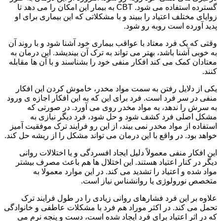
گسترده استفاده می شود. CBT به بیمار این امکان را می دهد تا
زوایای مختلف اعتیاد را ببیند و با مشکلاتی که این بیماری برای او
پدید آورده است روبه رو شود.
وقتی که یک فرد معتاد با عواقب بیماری خود آشنا شود و با روند آن
به خوبی آشنا باشد، بهتر می تواند به ترک آن بیندیشد. این درمان به
معتادان کمک می کند افکار منفی خود را بشناسند و با آن ها مقابله
کنند.
یکی از دلایل رفتن به سمت مواد مخدر، خاموش کردن این افکار
منفی در سر فرد است. فرد برای این که به این افکار اجازه ی ورود
به سرش را ندهد، به مواد مخدر روی می آورد. در صورتی که
مشکل اصلی فرد کشف شود و حل شود، فرد دیگر نیازی به
استفاده از مواد مخدر نمی بیند، از این رو فرایند ترک موفقیت آمیز
خواهد بود. در واقع با این درمان می تواند مشکل را از ریشه حل کند.
این افکار منفی معمولاً دلیل ایجاد افسردگی و یا اختلالات روانی
دیگر در کنار اعتیاد هستند. این اختلال ها هم باعث مصرف بیشتر
مواد شده و اعتیاد را تشدید می کند. در این موارد معمولا به
متخصص نورولوژی یا روانشناس نیاز است.
علاوه بر این فرد فشارهای روانی زیادی را در طول فرایند ترک
تحمل می کند. در اکثر موراد هم فرد با مشکلات عاطفی و خانوادگی
که در اثر اعتیاد برای فرد ایجاد شده است، دست و پنجه نرم می