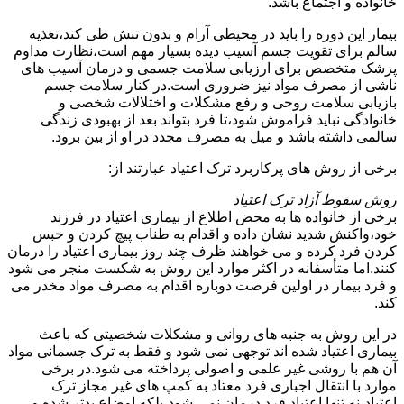
خانواده و اجتماع باشد.
بیمار این دوره را باید در محیطی آرام و بدون تنش طی کند،تغذیه
سالم برای تقویت جسم آسیب دیده بسیار مهم است،نظارت مداوم
پزشک متخصص برای ارزیابی سلامت جسمی و درمان آسیب های
ناشی از مصرف مواد نیز ضروری است.در کنار سلامت جسم
بازیابی سلامت روحی و رفع مشکلات و اختلالات شخصی و
خانوادگی نباید فراموش شود،تا فرد بتواند بعد از بهبودی زندگی
سالمی داشته باشد و میل به مصرف مجدد در او از بین برود.
برخی از روش های پرکاربرد ترک اعتیاد عبارتند از:
روش سقوط آزاد ترک اعتیاد
برخی از خانواده ها به محض اطلاع از بیماری اعتیاد در فرزند
خود،واکنش شدید نشان داده و اقدام به طناب پیچ کردن و حبس
کردن فرد کرده و می خواهند ظرف چند روز بیماری اعتیاد را درمان
کنند.اما متأسفانه در اکثر موارد این روش به شکست منجر می شود
و فرد بیمار در اولین فرصت دوباره اقدام به مصرف مواد مخدر می
کند.
در این روش به جنبه های روانی و مشکلات شخصیتی که باعث
بیماری اعتیاد شده اند توجهی نمی شود و فقط به ترک جسمانی مواد
آن هم با روشی غیر علمی و اصولی پرداخته می شود.در برخی
موارد با انتقال اجباری فرد معتاد به کمپ های غیر مجاز ترک
اعتیاد،نه تنها اعتیاد فرد درمان نمی شود،بلکه اوضاع بدتر شده و