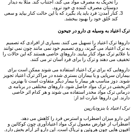
را تحریک به مصرف مواد می کند، اجتناب کند. مثلا به دیدار
دوستان مصرف کننده ی خود نرود.
کنار آمدن: فرد باید یاد بگیرد که با این حالت کنار بیاید و سعی
کند خُلق خود را بهبود ببخشد.
ترک اعتیاد به وسیله ی دارو در جیحون
داروها ترک اعتیاد را تسهیل می کنند. بسیاری از افرادی که تصمیم
به ترک اعتیاد می گیرند، روی تصمیم خود نمی مانند چون نمی توانند
با علائم ترک مواد کنار بیایند. داروهای خاصی هستند که این حالات را
تخفیف می دهند و ترک را برای فرد آسان تر می کنند.
داروهایی که برای ترک اعتیاد استفاده می شوند ممکن است برای
بیماران سرپایی و یا بیماران بستری شده در مراکز ترک اعتیاد تجویز
شوند. دوز مناسب هر بیمار با بیمار دیگر متفاوت است تا بهترین
اثربخشی در ترک مواد حاصل شود. داروهای مختلفی در برنامه ی
درمانی ترک مواد مخدر استفاده می شوند و هر کدام اثر خاصی
دارند. این داروها عبارت اند از:
ترک اعتیاد با بنزودیازپین
این دارو میزان اضطراب و استرس فرد را کاهش می دهد.
اضطراب از عوارض معمول ترک مواد اعتیادآوری چون کوکائین و
افیون هایی چون هروئین و تریاک است. این دارو اثر آرام بخش دارد.