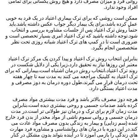
روانی فرد و میزان مصرف دارد و هیچ روش یکسانی برای تمامی
افراد وجود ندارد.
ممکن است روشی که برای ترک بیماری اعتیاد در یک فرد به خوبی
عمل کرده باشد،برای یک بیمار دیگر جواب عکس داشته باشد.باید
حتماً روش ترک اعتیاد پس از جلسات مشاوره بررسی و انتخاب
شود.توجه داشته باشید که ترک اعتیاد امری بسیار تخصصی است و
ضروری است تا در کمپ های ترک اعتیاد شبانه روزی تحت نظر
متخصصین انجام بگیرد.
بنابراین انتخاب روش ترک اعتیاد و پیدا کردن یک مرکز ترک اعتیاد
معتبر این روزها نیاز به تحقیق دارد،زیرا یکی از دلایل شکست در
روند ترک اعتیاد،انتخاب روش درمان اشتباه است،بیمارانی که برای
ترک اعتیاد به کلینیک مراجعه می کنند به مدت سه تا چهار هفته
تحت درمان قرار می گیرند،طول دوره درمان به دوز مصرفی و
مدت اعتیاد بستگی دارد.
هرچه دوز مصرف بالاتر باشد و فرد مدت بیشتری مواد مصرف
کرده باشد صدمات جسمی و روحی بیشتری دیده است،بنابراین
مدت زمان لازم برای ترک و درمان نیز طولانی تر است.در مدت
درمان جسمی و روانی سموم ناشی از مواد مخدر از بدن فرد خارج
شده (سم زدایی) و بیمار به زندگی بدون مصرف مواد عادت می
کند.در این دوره با درمان های روانشناسی و مشاوره فرد مهارت
های زندگی را بازمی آموزد تا در آینده بتواند بدون مشکل در کنار