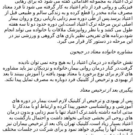
ترک اعتیاد به مجموعه اقداماتی گفته می شود که برای رهایی
فیزیکی و روانی فرد از دام اعتیاد به کار گرفته می شود تا فرد معتاد
مصرف ماده مخدر را قطع کرده و به زندگی سالم و طبیعی قبل از
اعتیاد برسد.پس از طی دوره سم زدایی بازیابی روح و روان بیمار
اصلی ترین مرحله ترک اعتیاد است.این دوره حدود دو تا سه هفته
طول می کشد و با نظر روانپزشک ملاقات با خانواده می تواند انجام
شود،برنامه های تفریحی نظیر بازی های گروهی و ورزشی نیز در
این مرحله در دستور کار قرار می گیرد.
مشاوره خانواده معتاد در جیحون
نقش خانواده در درمان اعتیاد را به هیچ وجه نمی توان نادیده
گرفت.در کنار درمان روانی بیمار،خانواده و نزدیکان نیز باید مشاوره
های لازم برای نوع برخورد با معتاد بهبود یافته را آموزش ببینند تا بعد
از بهبودی و ترخیص از کلینیک فرد دوباره به مصرف تمایل پیدا نکند.
پیگیری بعد از ترخیص معتاد
پس از بهبودی و ترخیص از کلینیک لازم است بیمار در دوره های
آموزشی و روانشناسی حضور پیدا کرده و ارتباط او با مددکار تا
مدتی ادامه داشته باشد.ترک اعتیاد تنها با سم زدایی و بدون درمان
های روحی اثر بخشی چندانی نخواهد داشت و احتمال بازگشت به
اعتیاد بسیار زیاد است.کلینیک تهران پاک بعد از ترخیص بیماران نیز
وضعیت آنها را پیگیری خواهد نمود و برای شرکت در جلسات مختلف
از ایشان دعوت می شود.