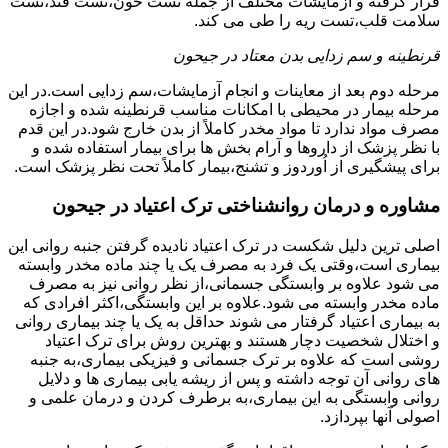
قرار گرفته و آزمایشات مختلف از جمله تست خون،تست قند،تست
سلامت قلب،تست ریه را طی می کند.
قرنطینه و سم زدایی بدن معتاد در جیحون
مرحله دوم بعد از معاینات و انجام آزمایشات،سم زدایی است.در این
مرحله بیمار در محیطی با امکانات مناسب قرنطینه شده و اجازه
مصرف مواد ندارد تا مواد مخدر کاملاً از بدن خارج شود.در این قدم
با نظر پزشک از داروها و آرام بخش ها برای بیمار استفاده شده و
برای پیشگیری از اُوردوز و تشنج،بیمار کاملاً تحت نظر پزشک است.
مشاوره و درمان روانشناختی ترک اعتیاد در جیحون
اصلی ترین دلیل شکست در ترک اعتیاد نادیده گرفتن جنبه روانی این
بیماری است،وقتی یک فرد به مصرف یک یا چند ماده مخدر وابسته
می شود علاوه بر وابستگی جسمانی،از نظر روانی نیز به مصرف
ماده مخدر وابسته می شود.علاوه بر این وابستگی،اکثر افرادی که
به بیماری اعتیاد گرفتار می شوند حداقل به یک یا چند بیماری روانی
و اختلال شخصیت دچار هستند و بهترین روش برای ترک اعتیاد
روشی است که علاوه بر ترک جسمانی و فیزیکی بیماری،به جنبه
های روانی آن توجه داشته و پس از ریشه یابی بیماری ها و دلایل
روانی وابستگی به این بیماری،به برطرف کردن و درمان علمی و
اصولی آنها بپردازد.