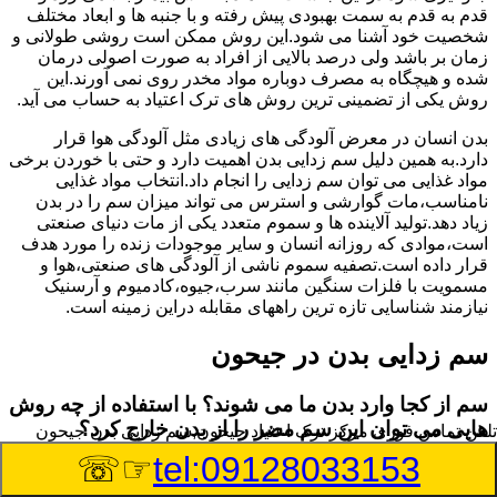
قدم به قدم به سمت بهبودی پیش رفته و با جنبه ها و ابعاد مختلف
شخصیت خود آشنا می شود.این روش ممکن است روشی طولانی و
زمان بر باشد ولی درصد بالایی از افراد به صورت اصولی درمان
شده و هیچگاه به مصرف دوباره مواد مخدر روی نمی آورند.این
روش یکی از تضمینی ترین روش های ترک اعتیاد به حساب می آید.
بدن انسان در معرض آلودگی های زیادی مثل آلودگی هوا قرار
دارد.به همین دلیل سم زدایی بدن اهمیت دارد و حتی با خوردن برخی
مواد غذایی می توان سم زدایی را انجام داد.انتخاب مواد غذایی
نامناسب،مات گوارشی و استرس می تواند میزان سم را در بدن
زیاد دهد.تولید آلاینده ها و سموم متعدد یکی از مات دنیای صنعتی
است،موادی که روزانه انسان و سایر موجودات زنده را مورد هدف
قرار داده است.تصفیه سموم ناشی از آلودگی های صنعتی،هوا و
مسمویت با فلزات سنگین مانند سرب،جیوه،کادمیوم و آرسنیک
نیازمند شناسایی تازه ترین راههای مقابله دراین زمینه است.
سم زدایی بدن در جیحون
سم از کجا وارد بدن ما می شوند؟ با استفاده از چه روش
هایی می توان این سم مضر را از بدن خارج کرد؟
تلفن تماس فوری
مرکز ترک اعتیاد جیحون,سم زدایی بدن جیحون
☞☏
tel:09128033153
بطور کلی سم موجود در بدن به دو گروه عمده تقسیم می
شوند.بخش بزرگی از این سموم مثل مواد به جا مانده از سموم