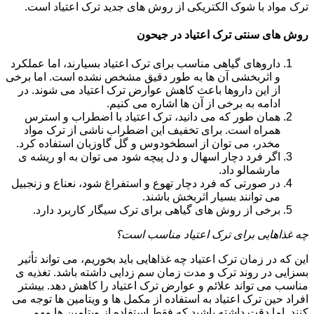
ترک مواد با شوک الکتریکی از روش های جدید ترک اعتیاد است.
روش های سنتی ترک اعتیاد در جیحون
داروهای گیاهی مناسب برای ترک اعتیاد بسیارند، اما عملکرد
و اثربخشی آن ها به طور دقیق مشخص نشده است. اما برخی
از این داروها باعث کاهش عوارض ترک اعتیاد می شوند. در
ادامه به برخی از آن ها اشاره می کنیم.
همان طور که می دانید، ترک اعتیاد با اضطراب و استرس
همراه است. برای تخفیف این اضطراب ناشی از ترک مواد
مخدر، می توان از اسطخودوس و گل گاوزبان استفاده کرد.
اگر فرد دچار اسهال و دل پیچه شود می توان به او ریشه ی
مارشمالو داد.
در صورتی که فرد دچار تهوع و استفراغ شود، نعناع و زنجبیل
می توانند بسیار اثربخش باشند.
برخی از روش های گیاهی برای ترک سیگار کاربرد دارد.
چه غذاهایی برای ترک اعتیاد مناسب است؟
این که در زمان ترک اعتیاد چه غذاهایی باید بخوریم، می تواند تأثیر
بسزایی در روند ترک و مدت زمان سم زدایی داشته باشد. تغذیه ی
مناسب می تواند علائم و عوارض ترک اعتیاد را کاهش دهد. بیشتر
افراد حین ترک اعتیاد به استفاده از مکمل ها و ویتامین ها توجه می
کنند. اما دقت داشته باشید که فقط استفاده از ویتامین ها مهم