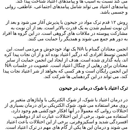
می کند نسبت به آسیب ها و پیامدهای اعتیاد شناخت پیدا کند.
پیامدهای اعتیاد می تواند شامل پیامدهای اجتماعی، عاطفی، روانی
و جسمی باشد.
روش ۱۲ قدم ترک مواد در جیحون با پذیرش آغاز می شود و بعد از
آن نوبت تسلیم شدن به یک قدرت بالاتر است. بعد از آن نوبت به
مشارکت پیوسته در ملاقات های گروهی است. در این گروه ها افراد
به دور هم جمع می شوند و همدیگر را حمایت می کنند.
انجمن معتادان گمنام یا NA یک نهاد خودجوش و مردمی است. این
انجمن توسط افرادی که درگیر اعتیاد بوده اند و از آن نجات پیدا کره
اند، پایه گذاری شده است. هدف از ایجاد این انجمن حمایت از سایر
معتادان برای رهایی از چنگال اعتیاد است. عضویت در جلسات NA
این انجمن رایگان است و هر کسی که بخواهد از شر اعتیاد نجات پیدا
کند، می تواند در این گردهمایی ها شرکت کند.
ترک اعتیاد با شوک درمانی در جیحون
در درمان اعتیاد با شوک، از شوک الکتریکی با ولتاژهای متغیر بر
روی مغز استفاده می شود. شوک الکتریکی برای درمان بسیاری از
اختلالات روانی که معمولاً در آنها افکار خودکشی هم وجود دارد،
استفاده می شود. برخی از این اختلالات عبارت اند از دوقطبی،
افسردگی شدید و اسکیزوفرنی. برخی از این اختلالات باعث اعتیاد
می شوند و درمان این ها یکی از گام های مهم در ترک اعتیاد است.