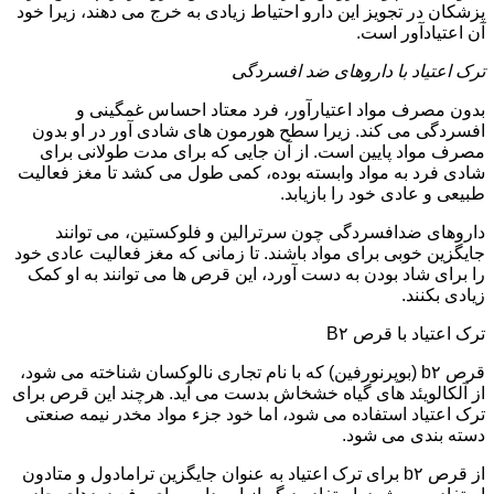
پزشکان در تجویز این دارو احتیاط زیادی به خرج می دهند، زیرا خود
آن اعتیادآور است.
ترک اعتیاد با داروهای ضد افسردگی
بدون مصرف مواد اعتیارآور، فرد معتاد احساس غمگینی و
افسردگی می کند. زیرا سطح هورمون های شادی آور در او بدون
مصرف مواد پایین است. از آن جایی که برای مدت طولانی برای
شادی فرد به مواد وابسته بوده، کمی طول می کشد تا مغز فعالیت
طبیعی و عادی خود را بازیابد.
داروهای ضدافسردگی چون سرترالین و فلوکستین، می توانند
جایگزین خوبی برای مواد باشند. تا زمانی که مغز فعالیت عادی خود
را برای شاد بودن به دست آورد، این قرص ها می توانند به او کمک
زیادی بکنند.
ترک اعتیاد با قرص B۲
قرص b۲ (بوپرنورفین) که با نام تجاری نالوکسان شناخته می شود،
از آلکالویئد های گیاه خشخاش بدست می آید. هرچند این قرص برای
ترک اعتیاد استفاده می شود، اما خود جزء مواد مخدر نیمه صنعتی
دسته بندی می شود.
از قرص b۲ برای ترک اعتیاد به عنوان جایگزین ترامادول و متادون