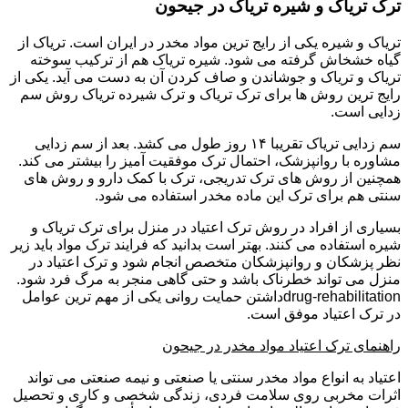
ترک تریاک و شیره تریاک در جیحون
تریاک و شیره یکی از رایج ترین مواد مخدر در ایران است. تریاک از
گیاه خشخاش گرفته می شود. شیره تریاک هم از ترکیب سوخته
تریاک و تریاک و جوشاندن و صاف کردن آن به دست می آید. یکی از
رایج ترین روش ها برای ترک تریاک و ترک شیرده تریاک روش سم
زدایی است.
سم زدایی تریاک تقریبا ۱۴ روز طول می کشد. بعد از سم زدایی
مشاوره با روانپزشک، احتمال ترک موفقیت آمیز را بیشتر می کند.
همچنین از روش های ترک تدریجی، ترک با کمک دارو و روش های
سنتی هم برای ترک این ماده مخدر استفاده می شود.
بسیاری از افراد در روش ترک اعتیاد در منزل برای ترک تریاک و
شیره استفاده می کنند. بهتر است بدانید که فرایند ترک مواد باید زیر
نظر پزشکان و روانپزشکان متخصص انجام شود و ترک اعتیاد در
منزل می تواند خطرناک باشد و حتی گاهی منجر به مرگ فرد شود.
drug-rehabilitationداشتن حمایت روانی یکی از مهم ترین عوامل
در ترک اعتیاد موفق است.
راهنمای ترک اعتیاد مواد مخدر در جیحون
اعتیاد به انواع مواد مخدر سنتی یا صنعتی و نیمه صنعتی می تواند
اثرات مخربی روی سلامت فردی، زندگی شخصی و کاری و تحصیل