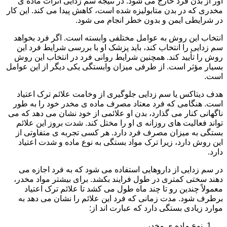
آور از بدن فرد خارج می شود. در نتیجه سم زدایی اثرات ماده ی
مخدری که در بدن متابولیزه شده است، کاهش پیدا می کند. این کار
در شرایطی ایمن و بدون خطر انجام می شود.
انتخاب این روش به عوامل مختلفی وابسته است. اگر فرد بخواهد
سم زدایی را انتخاب کند، باید پزشک او با بررسی شرایط فرد این
روش را تأیید کند. همچنین شرایط روانی فرد در انتخاب این روش
بسیار مؤثر است. از طرفی میزان وابستگی یکی دیگر از این عوامل
است.
هدف دیتاکس یا سم زدایی جلوگیری از وخامت علائم ترک اعتیاد
است. هنگامی که فرد معتاد مصرف ماده ی مخدر خود را به طور
ناگهانی کنار می گذارد، بدن او علائمی از خود نشان می دهد که می
تواند فعالیت های روزانه ی او را مختل کند. شدت بروز این علائم
بستگی به میزان مصرف فرد دارد. هر کسی تجربه ی متفاوتی از
این روش دارد، زیرا ترک مواد بستگی به نوع ماده و شدت اعتیاد
دارد.
در سم زدایی از داروهایی استفاده می شود که به فرد اجازه می
دهند سختی کمتری در طول فرایند بکشد. برای بیشتر مواد مخدر،
معمولاً چندین رو تا چند ماه طول می کشد تا علائم ترک اعتیاد
برطرف شود. مدت زمانی که فرد این علائم را نشان می دهد به
موارد زیادی بستگی دارد که عبارت اند از:
نوع ماده ی مخدر