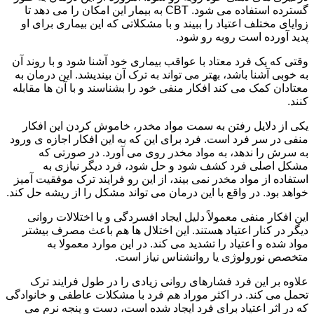
گسترده استفاده می شود. CBT به بیمار این امکان را می دهد تا
زوایای مختلف اعتیاد را ببیند و با مشکلاتی که این بیماری برای او
پدید آورده است روبه رو شود.
وقتی که یک فرد معتاد با عواقب بیماری خود آشنا شود و با روند آن
به خوبی آشنا باشد، بهتر می تواند به ترک آن بیندیشد. این درمان به
معتادان کمک می کند افکار منفی خود را بشناسند و با آن ها مقابله
کنند.
یکی از دلایل رفتن به سمت مواد مخدر، خاموش کردن این افکار
منفی در سر فرد است. فرد برای این که به این افکار اجازه ی ورود
به سرش را ندهد، به مواد مخدر روی می آورد. در صورتی که
مشکل اصلی فرد کشف شود و حل شود، فرد دیگر نیازی به
استفاده از مواد مخدر نمی بیند، از این رو فرایند ترک موفقیت آمیز
خواهد بود. در واقع با این درمان می تواند مشکل را از ریشه حل کند.
این افکار منفی معمولاً دلیل ایجاد افسردگی و یا اختلالات روانی
دیگر در کنار اعتیاد هستند. این اختلال ها هم باعث مصرف بیشتر
مواد شده و اعتیاد را تشدید می کند. در این موارد معمولا به
متخصص نورولوژی یا روانشناس نیاز است.
علاوه بر این فرد فشارهای روانی زیادی را در طول فرایند ترک
تحمل می کند. در اکثر موراد هم فرد با مشکلات عاطفی و خانوادگی
که در اثر اعتیاد برای فرد ایجاد شده است، دست و پنجه نرم می