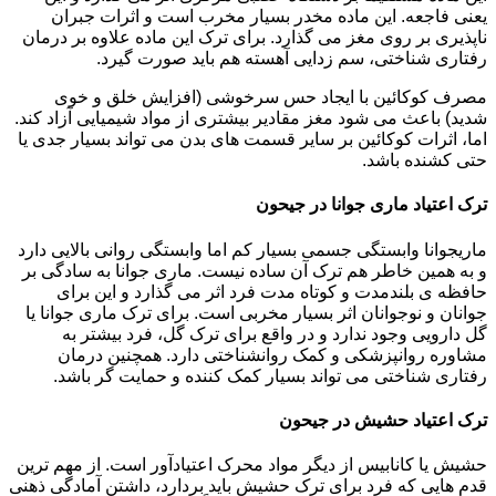
یعنی فاجعه. این ماده مخدر بسیار مخرب است و اثرات جبران
ناپذیری بر روی مغز می گذارد. برای ترک این ماده علاوه بر درمان
رفتاری شناختی، سم زدایی آهسته هم باید صورت گیرد.
مصرف کوکائین با ایجاد حس سرخوشی (افزایش خلق و خوی
شدید) باعث می شود مغز مقادیر بیشتری از مواد شیمیایی آزاد کند.
اما، اثرات کوکائین بر سایر قسمت های بدن می تواند بسیار جدی یا
حتی کشنده باشد.
ترک اعتیاد ماری جوانا در جیحون
ماریجوانا وابستگی جسمی بسیار کم اما وابستگی روانی بالایی دارد
و به همین خاطر هم ترک آن ساده نیست. ماری جوانا به سادگی بر
حافظه ی بلندمدت و کوتاه مدت فرد اثر می گذارد و این برای
جوانان و نوجوانان اثر بسیار مخربی است. برای ترک ماری جوانا یا
گل دارویی وجود ندارد و در واقع برای ترک گل، فرد بیشتر به
مشاوره روانپزشکی و کمک روانشناختی دارد. همچنین درمان
رفتاری شناختی می تواند بسیار کمک کننده و حمایت گر باشد.
ترک اعتیاد حشیش در جیحون
حشیش یا کانابیس از دیگر مواد محرک اعتیادآور است. از مهم ترین
قدم هایی که فرد برای ترک حشیش باید بردارد، داشتن آمادگی ذهنی