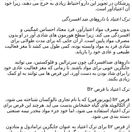
پزشکان در تجویز این دارو احتیاط زیادی به خرج می دهند، زیرا خود
آن اعتیادآور است.
ترک اعتیاد با داروهای ضد افسردگی
بدون مصرف مواد اعتیارآور، فرد معتاد احساس غمگینی و
افسردگی می کند. زیرا سطح هورمون های شادی آور در او بدون
مصرف مواد پایین است. از آن جایی که برای مدت طولانی برای
شادی فرد به مواد وابسته بوده، کمی طول می کشد تا مغز فعالیت
طبیعی و عادی خود را بازیابد.
داروهای ضدافسردگی چون سرترالین و فلوکستین، می توانند
جایگزین خوبی برای مواد باشند. تا زمانی که مغز فعالیت عادی خود
را برای شاد بودن به دست آورد، این قرص ها می توانند به او کمک
زیادی بکنند.
ترک اعتیاد با قرص B۲
قرص b۲ (بوپرنورفین) که با نام تجاری نالوکسان شناخته می شود،
از آلکالویئد های گیاه خشخاش بدست می آید. هرچند این قرص برای
ترک اعتیاد استفاده می شود، اما خود جزء مواد مخدر نیمه صنعتی
دسته بندی می شود.
از قرص b۲ برای ترک اعتیاد به عنوان جایگزین ترامادول و متادون