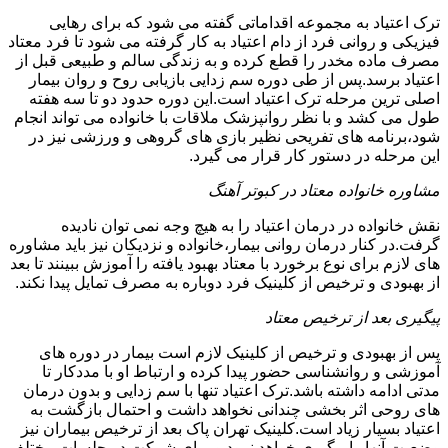
ترک اعتیاد به مجموعه اقداماتی گفته می شود که برای رهایی
فیزیکی و روانی فرد از دام اعتیاد به کار گرفته می شود تا فرد معتاد
مصرف ماده مخدر را قطع کرده و به زندگی سالم و طبیعی قبل از
اعتیاد برسد.پس از طی دوره سم زدایی بازیابی روح و روان بیمار
اصلی ترین مرحله ترک اعتیاد است.این دوره حدود دو تا سه هفته
طول می کشد و با نظر روانپزشک ملاقات با خانواده می تواند انجام
شود،برنامه های تفریحی نظیر بازی های گروهی و ورزشی نیز در
این مرحله در دستور کار قرار می گیرد.
مشاوره خانواده معتاد در کبوتر آهنگ
نقش خانواده در درمان اعتیاد را به هیچ وجه نمی توان نادیده
گرفت.در کنار درمان روانی بیمار،خانواده و نزدیکان نیز باید مشاوره
های لازم برای نوع برخورد با معتاد بهبود یافته را آموزش ببینند تا بعد
از بهبودی و ترخیص از کلینیک فرد دوباره به مصرف تمایل پیدا نکند.
پیگیری بعد از ترخیص معتاد
پس از بهبودی و ترخیص از کلینیک لازم است بیمار در دوره های
آموزشی و روانشناسی حضور پیدا کرده و ارتباط او با مددکار تا
مدتی ادامه داشته باشد.ترک اعتیاد تنها با سم زدایی و بدون درمان
های روحی اثر بخشی چندانی نخواهد داشت و احتمال بازگشت به
اعتیاد بسیار زیاد است.کلینیک تهران پاک بعد از ترخیص بیماران نیز
وضعیت آنها را پیگیری خواهد نمود و برای شرکت در جلسات مختلف