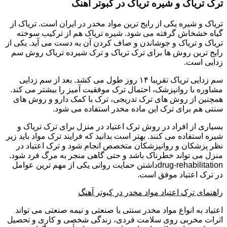
ترک تریاک و شیره تریاک در کبوتر آهنگ
تریاک و شیره یکی از رایج ترین مواد مخدر در ایران است. تریاک از
گیاه خشخاش گرفته می شود. شیره تریاک هم از ترکیب سوخته
تریاک و تریاک و جوشاندن و صاف کردن آن به دست می آید. یکی از
رایج ترین روش ها برای ترک تریاک و ترک شیرده تریاک روش سم
زدایی است.
سم زدایی تریاک تقریبا ۱۴ روز طول می کشد. بعد از سم زدایی
مشاوره با روانپزشک، احتمال ترک موفقیت آمیز را بیشتر می کند.
همچنین از روش های ترک تدریجی، ترک با کمک دارو و روش های
سنتی هم برای ترک این ماده مخدر استفاده می شود.
بسیاری از افراد در روش ترک اعتیاد در منزل برای ترک تریاک و
شیره استفاده می کنند. بهتر است بدانید که فرایند ترک مواد باید زیر
نظر پزشکان و روانپزشکان متخصص انجام شود و ترک اعتیاد در
منزل می تواند خطرناک باشد و حتی گاهی منجر به مرگ فرد شود.
drug-rehabilitationداشتن حمایت روانی یکی از مهم ترین عوامل
در ترک اعتیاد موفق است.
راهنمای ترک اعتیاد مواد مخدر در کبوتر آهنگ
اعتیاد به انواع مواد مخدر سنتی یا صنعتی و نیمه صنعتی می تواند
اثرات مخربی روی سلامت فردی، زندگی شخصی و کاری و تحصیل