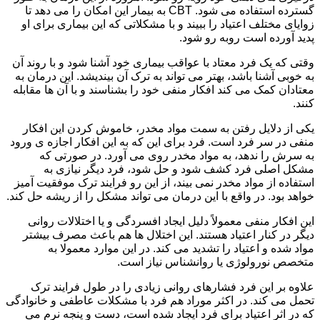
گسترده استفاده می شود. CBT به بیمار این امکان را می دهد تا
زوایای مختلف اعتیاد را ببیند و با مشکلاتی که این بیماری برای او
پدید آورده است روبه رو شود.
وقتی که یک فرد معتاد با عواقب بیماری خود آشنا شود و با روند آن
به خوبی آشنا باشد، بهتر می تواند به ترک آن بیندیشد. این درمان به
معتادان کمک می کند افکار منفی خود را بشناسند و با آن ها مقابله
کنند.
یکی از دلایل رفتن به سمت مواد مخدر، خاموش کردن این افکار
منفی در سر فرد است. فرد برای این که به این افکار اجازه ی ورود
به سرش را ندهد، به مواد مخدر روی می آورد. در صورتی که
مشکل اصلی فرد کشف شود و حل شود، فرد دیگر نیازی به
استفاده از مواد مخدر نمی بیند، از این رو فرایند ترک موفقیت آمیز
خواهد بود. در واقع با این درمان می تواند مشکل را از ریشه حل کند.
این افکار منفی معمولاً دلیل ایجاد افسردگی و یا اختلالات روانی
دیگر در کنار اعتیاد هستند. این اختلال ها هم باعث مصرف بیشتر
مواد شده و اعتیاد را تشدید می کند. در این موارد معمولا به
متخصص نورولوژی یا روانشناس نیاز است.
علاوه بر این فرد فشارهای روانی زیادی را در طول فرایند ترک
تحمل می کند. در اکثر موراد هم فرد با مشکلات عاطفی و خانوادگی
که در اثر اعتیاد برای فرد ایجاد شده است، دست و پنجه نرم می