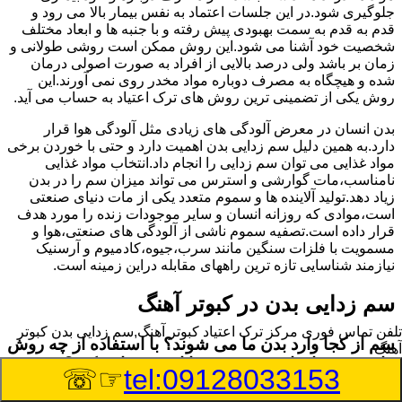
جلوگیری شود.در این جلسات اعتماد به نفس بیمار بالا می رود و
قدم به قدم به سمت بهبودی پیش رفته و با جنبه ها و ابعاد مختلف
شخصیت خود آشنا می شود.این روش ممکن است روشی طولانی و
زمان بر باشد ولی درصد بالایی از افراد به صورت اصولی درمان
شده و هیچگاه به مصرف دوباره مواد مخدر روی نمی آورند.این
روش یکی از تضمینی ترین روش های ترک اعتیاد به حساب می آید.
بدن انسان در معرض آلودگی های زیادی مثل آلودگی هوا قرار
دارد.به همین دلیل سم زدایی بدن اهمیت دارد و حتی با خوردن برخی
مواد غذایی می توان سم زدایی را انجام داد.انتخاب مواد غذایی
نامناسب،مات گوارشی و استرس می تواند میزان سم را در بدن
زیاد دهد.تولید آلاینده ها و سموم متعدد یکی از مات دنیای صنعتی
است،موادی که روزانه انسان و سایر موجودات زنده را مورد هدف
قرار داده است.تصفیه سموم ناشی از آلودگی های صنعتی،هوا و
مسمویت با فلزات سنگین مانند سرب،جیوه،کادمیوم و آرسنیک
نیازمند شناسایی تازه ترین راههای مقابله دراین زمینه است.
سم زدایی بدن در کبوتر آهنگ
تلفن تماس فوری
مرکز ترک اعتیاد کبوتر آهنگ,سم زدایی بدن کبوتر
سم از کجا وارد بدن ما می شوند؟ با استفاده از چه روش
آهنگ
هایی می توان این سم مضر را از بدن خارج کرد؟
☞☏
tel:09128033153
بطور کلی سم موجود در بدن به دو گروه عمده تقسیم می