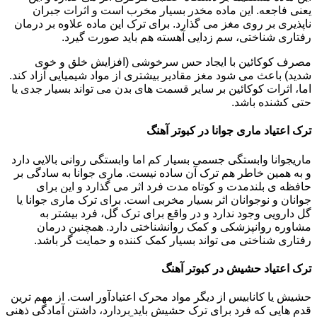
یعنی فاجعه. این ماده مخدر بسیار مخرب است و اثرات جبران
ناپذیری بر روی مغز می گذارد. برای ترک این ماده علاوه بر درمان
رفتاری شناختی، سم زدایی آهسته هم باید صورت گیرد.
مصرف کوکائین با ایجاد حس سرخوشی (افزایش خلق و خوی
شدید) باعث می شود مغز مقادیر بیشتری از مواد شیمیایی آزاد کند.
اما، اثرات کوکائین بر سایر قسمت های بدن می تواند بسیار جدی یا
حتی کشنده باشد.
ترک اعتیاد ماری جوانا در کبوتر آهنگ
ماریجوانا وابستگی جسمی بسیار کم اما وابستگی روانی بالایی دارد
و به همین خاطر هم ترک آن ساده نیست. ماری جوانا به سادگی بر
حافظه ی بلندمدت و کوتاه مدت فرد اثر می گذارد و این برای
جوانان و نوجوانان اثر بسیار مخربی است. برای ترک ماری جوانا یا
گل دارویی وجود ندارد و در واقع برای ترک گل، فرد بیشتر به
مشاوره روانپزشکی و کمک روانشناختی دارد. همچنین درمان
رفتاری شناختی می تواند بسیار کمک کننده و حمایت گر باشد.
ترک اعتیاد حشیش در کبوتر آهنگ
حشیش یا کانابیس از دیگر مواد محرک اعتیادآور است. از مهم ترین
قدم هایی که فرد برای ترک حشیش باید بردارد، داشتن آمادگی ذهنی