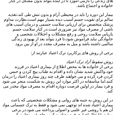
های زندگی را بازمی آموزد تا در آینده بتواند بدون مشکل در کنار
خانواده و اجتماع باشد.
بیمار این دوره را باید در محیطی آرام و بدون تنش طی کند،تغذیه
سالم برای تقویت جسم آسیب دیده بسیار مهم است،نظارت مداوم
پزشک متخصص برای ارزیابی سلامت جسمی و درمان آسیب های
ناشی از مصرف مواد نیز ضروری است.در کنار سلامت جسم
بازیابی سلامت روحی و رفع مشکلات و اختلالات شخصی و
خانوادگی نباید فراموش شود،تا فرد بتواند بعد از بهبودی زندگی
سالمی داشته باشد و میل به مصرف مجدد در او از بین برود.
برخی از روش های پرکاربرد ترک اعتیاد عبارتند از:
روش سقوط آزاد ترک اعتیاد
برخی از خانواده ها به محض اطلاع از بیماری اعتیاد در فرزند
خود،واکنش شدید نشان داده و اقدام به طناب پیچ کردن و حبس
کردن فرد کرده و می خواهند ظرف چند روز بیماری اعتیاد را درمان
کنند.اما متأسفانه در اکثر موارد این روش به شکست منجر می شود
و فرد بیمار در اولین فرصت دوباره اقدام به مصرف مواد مخدر می
کند.
در این روش به جنبه های روانی و مشکلات شخصیتی که باعث
بیماری اعتیاد شده اند توجهی نمی شود و فقط به ترک جسمانی مواد
آن هم با روشی غیر علمی و اصولی پرداخته می شود.در برخی
موارد با انتقال اجباری فرد معتاد به کمپ های غیر مجاز ترک