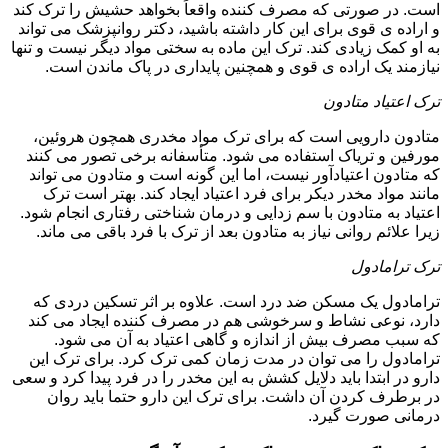
است. در صورتی که مصرف کننده واقعاً بخواهد حشیش را ترک کند
و اراده ی قوی برای این کار داشته باشید، دکتر روانپزشک می تواند
به او کمک زیادی کند. ترک این ماده به سختی مواد دیگر نیست و تنها
نیازمند یک اراده ی قوی و همچنین پایداری در پاک ماندن است.
ترک اعتیاد متادون
متادون دارویی است که برای ترک مواد مخدری همچون هروئین،
مورفین و تریاک استفاده می شود. متأسفانه برخی تصور می کنند
که متادون اعتیادآور نیست، اما این گونه است و متادون می تواند
مانند مواد مخدر دیکر برای فرد اعتیاد ایجاد کند. بهتر است ترک
اعتیاد به متادون با سم زدایی و درمان شناختی رفتاری انجام شود.
زیرا علائم روانی نیاز به متادون بعد از ترک با فرد باقی می ماند.
ترک ترامادول
ترامادول یک مسکن ضد درد است. علاوه بر اثر تسکین دردی که
دارد، نوعی نشاط و سرخوشی هم در مصرف کننده ایجاد می کند
که سبب مصرف بیش از اندازه و گاهی اعتیاد به آن می شود.
ترامادول را می توان در مدت زمان کمی ترک کرد. برای ترک این
دارو در ابتدا باید دلایل کشش به این مخدر را در فرد پیدا کرد و سعی
در برطرف کردن آن داشت. برای ترک این دارو حتما باید روان
درمانی صورت گیرد.