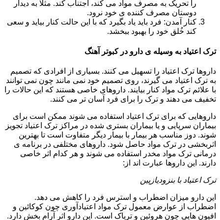
را تحریک به مصرف مواد می کند، اجتناب کند. مثلا به دیدار
دوستان مصرف کننده ی خود نرود.
کنار آمدن: فرد باید یاد بگیرد که با این حالت کنار بیاید و سعی
کند خُلق خود را بهبود ببخشد.
ترک اعتیاد به وسیله ی دارو در کبوتر آهنگ
داروها ترک اعتیاد را تسهیل می کنند. بسیاری از افرادی که تصمیم
به ترک اعتیاد می گیرند، روی تصمیم خود نمی مانند چون نمی توانند
با علائم ترک مواد کنار بیایند. داروهای خاصی هستند که این حالات را
تخفیف می دهند و ترک را برای فرد آسان تر می کنند.
داروهایی که برای ترک اعتیاد استفاده می شوند ممکن است برای
بیماران سرپایی و یا بیماران بستری شده در مراکز ترک اعتیاد تجویز
شوند. دوز مناسب هر بیمار با بیمار دیگر متفاوت است تا بهترین
اثربخشی در ترک مواد حاصل شود. داروهای مختلفی در برنامه ی
درمانی ترک مواد مخدر استفاده می شوند و هر کدام اثر خاصی
دارند. این داروها عبارت اند از:
ترک اعتیاد با بنزودیازپین
این دارو میزان اضطراب و استرس فرد را کاهش می دهد.
اضطراب از عوارض معمول ترک مواد اعتیادآوری چون کوکائین و
افیون هایی چون هروئین و تریاک است. این دارو اثر آرام بخش دارد.