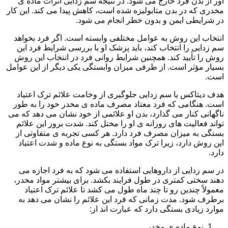
آور از بدن فرد خارج می شود. در نتیجه سم زدایی اثرات ماده ی
مخدری که در بدن متابولیزه شده است، کاهش پیدا می کند. این کار
در شرایطی ایمن و بدون خطر انجام می شود.
انتخاب این روش به عوامل مختلفی وابسته است. اگر فرد بخواهد
سم زدایی را انتخاب کند، باید پزشک او با بررسی شرایط فرد این
روش را تأیید کند. همچنین شرایط روانی فرد در انتخاب این روش
بسیار مؤثر است. از طرفی میزان وابستگی یکی دیگر از این عوامل
است.
هدف دیتاکس یا سم زدایی جلوگیری از وخامت علائم ترک اعتیاد
است. هنگامی که فرد معتاد مصرف ماده ی مخدر خود را به طور
ناگهانی کنار می گذارد، بدن او علائمی از خود نشان می دهد که می
تواند فعالیت های روزانه ی او را مختل کند. شدت بروز این علائم
بستگی به میزان مصرف فرد دارد. هر کسی تجربه ی متفاوتی از
این روش دارد، زیرا ترک مواد بستگی به نوع ماده و شدت اعتیاد
دارد.
در سم زدایی از داروهایی استفاده می شود که به فرد اجازه می
دهند سختی کمتری در طول فرایند بکشد. برای بیشتر مواد مخدر،
معمولاً چندین رو تا چند ماه طول می کشد تا علائم ترک اعتیاد
برطرف شود. مدت زمانی که فرد این علائم را نشان می دهد به
موارد زیادی بستگی دارد که عبارت اند از:
نوع ماده ی مخدر