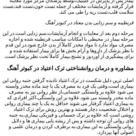
بیمار پس از پذیرش در کلینیک،توسط پزشکان مرکز مورد معاینه
قرار گرفته و آزمایشات مختلف از جمله تست خون،تست قند،تست
سلامت قلب،تست ریه را طی می کند.
قرنطینه و سم زدایی بدن معتاد در کبوتر آهنگ
مرحله دوم بعد از معاینات و انجام آزمایشات،سم زدایی است.در این
مرحله بیمار در محیطی با امکانات مناسب قرنطینه شده و اجازه
مصرف مواد ندارد تا مواد مخدر کاملاً از بدن خارج شود.در این قدم
با نظر پزشک از داروها و آرام بخش ها برای بیمار استفاده شده و
برای پیشگیری از اُوردوز و تشنج،بیمار کاملاً تحت نظر پزشک است.
مشاوره و درمان روانشناختی ترک اعتیاد در کبوتر آهنگ
اصلی ترین دلیل شکست در ترک اعتیاد نادیده گرفتن جنبه روانی این
بیماری است،وقتی یک فرد به مصرف یک یا چند ماده مخدر وابسته
می شود علاوه بر وابستگی جسمانی،از نظر روانی نیز به مصرف
ماده مخدر وابسته می شود.علاوه بر این وابستگی،اکثر افرادی که
به بیماری اعتیاد گرفتار می شوند حداقل به یک یا چند بیماری روانی
و اختلال شخصیت دچار هستند و بهترین روش برای ترک اعتیاد
روشی است که علاوه بر ترک جسمانی و فیزیکی بیماری،به جنبه
های روانی آن توجه داشته و پس از ریشه یابی بیماری ها و دلایل
روانی وابستگی به این بیماری،به برطرف کردن و درمان علمی و
اصولی آنها بپردازد.