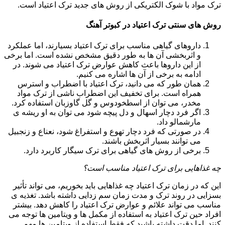
ترک مواد با شوک الکتریکی از روش های جدید ترک اعتیاد است.
روش های سنتی ترک اعتیاد در کبوتر آهنگ
داروهای گیاهی مناسب برای ترک اعتیاد بسیارند، اما عملکرد
و اثربخشی آن ها به طور دقیق مشخص نشده است. اما برخی
از این داروها باعث کاهش عوارض ترک اعتیاد می شوند. در
ادامه به برخی از آن ها اشاره می کنیم.
همان طور که می دانید، ترک اعتیاد با اضطراب و استرس
همراه است. برای تخفیف این اضطراب ناشی از ترک مواد
مخدر، می توان از اسطخودوس و گل گاوزبان استفاده کرد.
اگر فرد دچار اسهال و دل پیچه شود می توان به او ریشه ی
مارشمالو داد.
در صورتی که فرد دچار تهوع و استفراغ شود، نعناع و زنجبیل
می توانند بسیار اثربخش باشند.
برخی از روش های گیاهی برای ترک سیگار کاربرد دارد.
چه غذاهایی برای ترک اعتیاد مناسب است؟
این که در زمان ترک اعتیاد چه غذاهایی باید بخوریم، می تواند تأثیر
بسزایی در روند ترک و مدت زمان سم زدایی داشته باشد. تغذیه ی
مناسب می تواند علائم و عوارض ترک اعتیاد را کاهش دهد. بیشتر
افراد حین ترک اعتیاد به استفاده از مکمل ها و ویتامین ها توجه می
کنند. اما دقت داشته باشید که فقط استفاده از ویتامین ها مهم