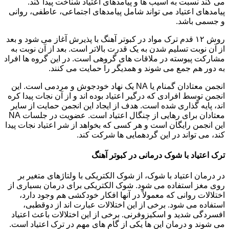
می کند نسبت به آسیب ها و پیامدهای اعتیاد شناخت پیدا کند.
پیامدهای اعتیاد می تواند شامل پیامدهای اجتماعی، عاطفی، روانی
و جسمی باشد.
روش ۱۲ قدم ترک مواد در کبوتر آهنگ با پذیرش آغاز می شود و بعد
از آن نوبت تسلیم شدن به یک قدرت بالاتر است. بعد از آن نوبت به
مشارکت پیوسته در ملاقات های گروهی است. در این گروه ها افراد
به دور هم جمع می شوند و همدیگر را حمایت می کنند.
انجمن معتادان گمنام یا NA یک نهاد خودجوش و مردمی است. این
انجمن توسط افرادی که درگیر اعتیاد بوده اند و از آن نجات پیدا کره
اند، پایه گذاری شده است. هدف از ایجاد این انجمن حمایت از سایر
معتادان برای رهایی از چنگال اعتیاد است. عضویت در جلسات NA
این انجمن رایگان است و هر کسی که بخواهد از شر اعتیاد نجات پیدا
کند، می تواند در این گردهمایی ها شرکت کند.
ترک اعتیاد با شوک درمانی در کبوتر آهنگ
در درمان اعتیاد با شوک، از شوک الکتریکی با ولتاژهای متغیر بر
روی مغز استفاده می شود. شوک الکتریکی برای درمان بسیاری از
اختلالات روانی که معمولاً در آنها افکار خودکشی هم وجود دارد،
استفاده می شود. برخی از این اختلالات عبارت اند از دوقطبی،
افسردگی شدید و اسکیزوفرنی. برخی از این اختلالات باعث اعتیاد
می شوند و درمان این ها یکی از گام های مهم در ترک اعتیاد است.